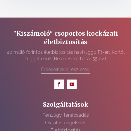
"Kiszámoló" csoportos kockázati
életbiztosítás
40 millió forintos életbiztosítás havi 5.990 Ft-ért, kortól
függetlenül! (Belépési korhatár 55 év.)
Érdekelnek a részletek!
Szolgáltatások
Pénzügyi tanácsadás
Oktatás cégeknek
Életbiztosítás