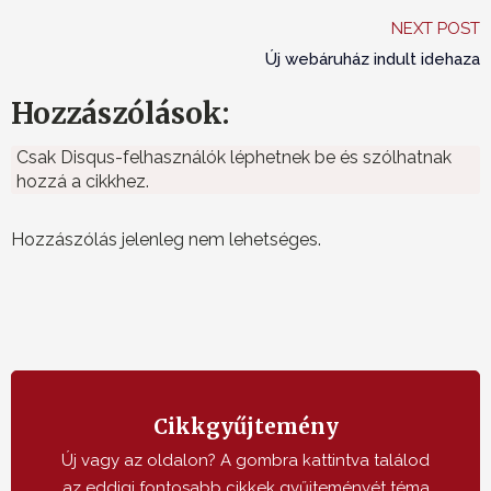
NEXT POST
Új webáruház indult idehaza
Hozzászólások:
Csak Disqus-felhasználók léphetnek be és szólhatnak
hozzá a cikkhez.
Hozzászólás jelenleg nem lehetséges.
Cikkgyűjtemény
Új vagy az oldalon? A gombra kattintva találod
az eddigi fontosabb cikkek gyűjteményét téma