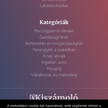
Lakásbiztosítás
Kategóriák
Pénzügyekről minden
Gazdasági hírek
Befektetés és közgazdaságtan
Pénzügyek a családban
A nap ábrája
Ingatlan, autó
Nyugdíj
Vállalkozás és marketing
A weboldalon cookie-kat használunk, amik segítenek minket a