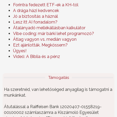
Forintra fedezett ETF-ek a KH-tól
A drága házi kedvencek
Jó a biztosítás a háznál
Lesz itt AI forradalom?
Átalányadó mellékállásban kalkulátor
Vibe coding: már bárki lehet programozó?
Átlag vagyon vs. medián vagyon
Ezt ajánlották. Megkössem?
Ügyes!
Videó: A Biblia és a pénz
Támogatás
Ha szeretnéd, van lehetőséged anyagilag is támogatni a
munkánkat.
Átutalással a Raiffeisen Bank 12020407-01558219-
00100002 számlaszámra a Kiszámoló Egyesület