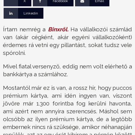
X
Facebook
Email
Linkedin
Írtam nemrég a
Binxről.
Ha vállalkozói számlád
van (akár cégként, akár egyéni vállalkozóként)
érdemes rá vetni egy pillantást, sokat tudsz vele
spórolni.
Mivel fiatal versenyző, eddig nem volt elérhető a
bankkártya a számlához.
Mostantól már ez is van, a rossz hír, hogy puccos
prémium kártya, ami idén ingyen van, viszont
jövőre már 1.300 forintba fog kerülni havonta,
ami azért nem annyira szerencsés. Máshol sem
olcsóbb az ilyen prémium kártya, de a legtöbb
embernek nincs rá szüksége, amikor néhanapján
repülök, azt az egy órát kibírom a pórnép között