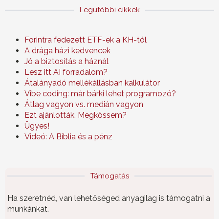
Legutóbbi cikkek
Forintra fedezett ETF-ek a KH-tól
A drága házi kedvencek
Jó a biztosítás a háznál
Lesz itt AI forradalom?
Átalányadó mellékállásban kalkulátor
Vibe coding: már bárki lehet programozó?
Átlag vagyon vs. medián vagyon
Ezt ajánlották. Megkössem?
Ügyes!
Videó: A Biblia és a pénz
Támogatás
Ha szeretnéd, van lehetőséged anyagilag is támogatni a
munkánkat.