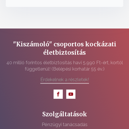
"Kiszámoló" csoportos kockázati
életbiztosítás
40 millió forintos életbiztosítás havi 5.990 Ft-ért, kortól
függetlenül! (Belépési korhatár 55 év.)
Érdekelnek a részletek!
Szolgáltatások
Pénzügyi tanácsadás