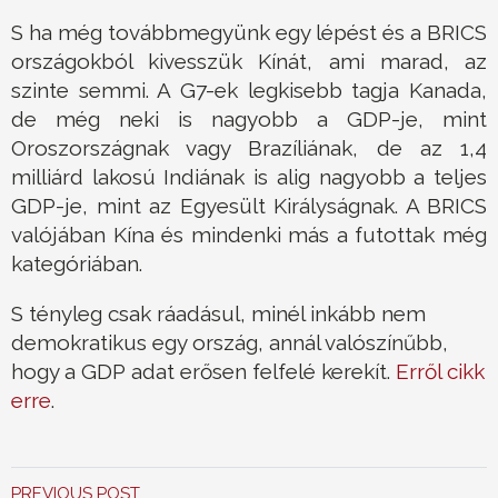
S ha még továbbmegyünk egy lépést és a BRICS
országokból kivesszük Kínát, ami marad, az
szinte semmi. A G7-ek legkisebb tagja Kanada,
de még neki is nagyobb a GDP-je, mint
Oroszországnak vagy Brazíliának, de az 1,4
milliárd lakosú Indiának is alig nagyobb a teljes
GDP-je, mint az Egyesült Királyságnak. A BRICS
valójában Kína és mindenki más a futottak még
kategóriában.
S tényleg csak ráadásul, minél inkább nem
demokratikus egy ország, annál valószínűbb,
hogy a GDP adat erősen felfelé kerekít.
Erről cikk
erre
.
PREVIOUS POST