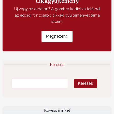
Cikkgyűjtemény
Új vagy az oldalon? A gombra kattintva találod
az eddigi fontosabb cikkek gyűjteményét téma
szerint.
Megnézem!
Keresés
Kövess minket