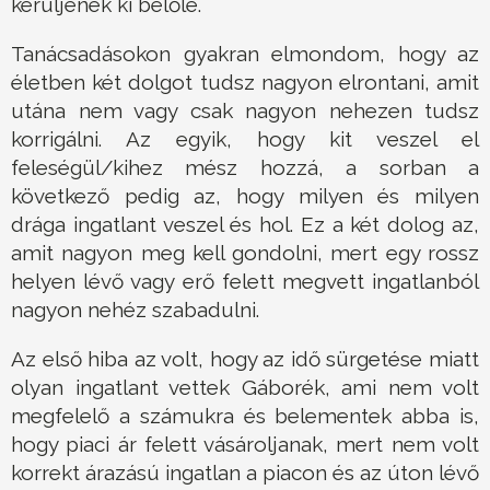
kerüljenek ki belőle.
Tanácsadásokon gyakran elmondom, hogy az
életben két dolgot tudsz nagyon elrontani, amit
utána nem vagy csak nagyon nehezen tudsz
korrigálni. Az egyik, hogy kit veszel el
feleségül/kihez mész hozzá, a sorban a
következő pedig az, hogy milyen és milyen
drága ingatlant veszel és hol. Ez a két dolog az,
amit nagyon meg kell gondolni, mert egy rossz
helyen lévő vagy erő felett megvett ingatlanból
nagyon nehéz szabadulni.
Az első hiba az volt, hogy az idő sürgetése miatt
olyan ingatlant vettek Gáborék, ami nem volt
megfelelő a számukra és belementek abba is,
hogy piaci ár felett vásároljanak, mert nem volt
korrekt árazású ingatlan a piacon és az úton lévő