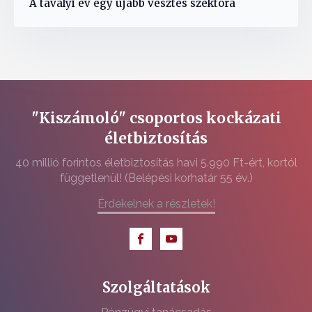
A tavalyi év egy újabb vesztes szektora
"Kiszámoló" csoportos kockázati
életbiztosítás
40 millió forintos életbiztosítás havi 5.990 Ft-ért, kortól
függetlenül! (Belépési korhatár 55 év.)
Érdekelnek a részletek!
Szolgáltatások
Pénzügyi tanácsadás