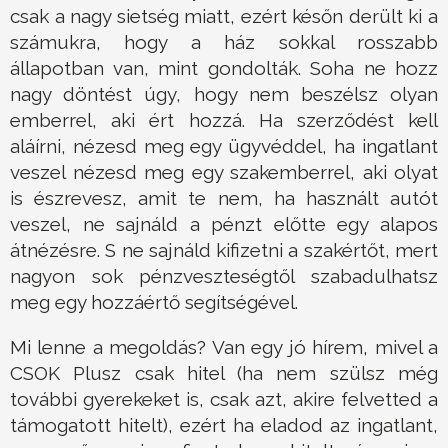
csak a nagy sietség miatt, ezért későn derült ki a
számukra, hogy a ház sokkal rosszabb
állapotban van, mint gondolták. Soha ne hozz
nagy döntést úgy, hogy nem beszélsz olyan
emberrel, aki ért hozzá. Ha szerződést kell
aláírni, nézesd meg egy ügyvéddel, ha ingatlant
veszel nézesd meg egy szakemberrel, aki olyat
is észrevesz, amit te nem, ha használt autót
veszel, ne sajnáld a pénzt előtte egy alapos
átnézésre. S ne sajnáld kifizetni a szakértőt, mert
nagyon sok pénzveszteségtől szabadulhatsz
meg egy hozzáértő segítségével.
Mi lenne a megoldás? Van egy jó hírem, mivel a
CSOK Plusz csak hitel (ha nem szülsz még
további gyerekeket is, csak azt, akire felvetted a
támogatott hitelt), ezért ha eladod az ingatlant,