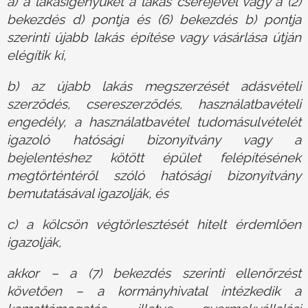
a) a lakásigényüket a lakás cseréjével vagy a (2)
bekezdés d) pontja és (6) bekezdés b) pontja
szerinti újabb lakás építése vagy vásárlása útján
elégítik ki,
b) az újabb lakás megszerzését adásvételi
szerződés, csereszerződés, használatbavételi
engedély, a használatbavétel tudomásulvételét
igazoló hatósági bizonyítvány vagy a
bejelentéshez kötött épület felépítésének
megtörténtéről szóló hatósági bizonyítvány
bemutatásával igazolják, és
c) a kölcsön végtörlesztését hitelt érdemlően
igazolják,
akkor – a (7) bekezdés szerinti ellenőrzést
követően – a kormányhivatal intézkedik a