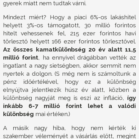
gyerek miatt nem tudtak várni.
Mindezt miért? Hogy a piaci 6%-os lakáshitel
helyett 3%-os támogatott, 30 millió forintos
hitelt vehessenek fel, 215 ezer forintos havi
törlesztő helyett 166 ezer forintos törlesztővel.
Az összes kamatkülönbség 20 év alatt 11,5
millió forint
, ha ennyivel drágábban vették az
ingatlant a nagy sietségben, akkor semmit nem
nyertek a dolgon. (S még nem is számoltunk a
pénz időértékével, hogy ez a különbség
elnyújtva jelentkezik húsz év alatt, közben a
különbség nagyját meg is eszi az infláció,
így
inkább 6-7 millió forint lehet a valódi
különbség
mai értéken.)
A másik nagy hiba, hogy nem kérték ki
szakember véleményét a vásárlás előtt, megint