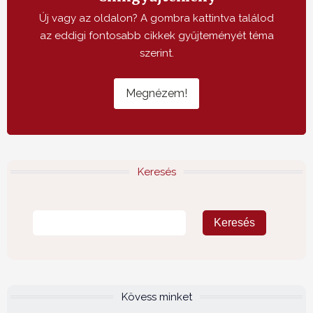
Új vagy az oldalon? A gombra kattintva találod
az eddigi fontosabb cikkek gyűjteményét téma
szerint.
Megnézem!
Keresés
Kövess minket