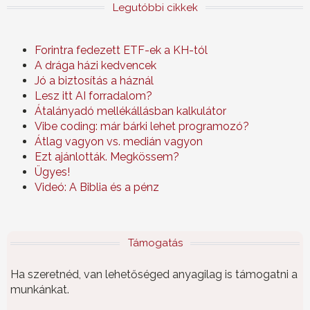
Legutóbbi cikkek
Forintra fedezett ETF-ek a KH-tól
A drága házi kedvencek
Jó a biztosítás a háznál
Lesz itt AI forradalom?
Átalányadó mellékállásban kalkulátor
Vibe coding: már bárki lehet programozó?
Átlag vagyon vs. medián vagyon
Ezt ajánlották. Megkössem?
Ügyes!
Videó: A Biblia és a pénz
Támogatás
Ha szeretnéd, van lehetőséged anyagilag is támogatni a
munkánkat.