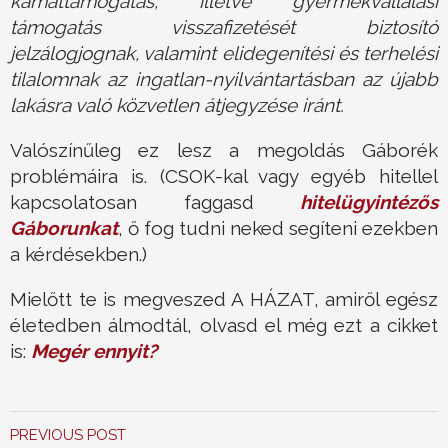
kamattámogatás, illetve gyermekvállalási
támogatás visszafizetését biztosító
jelzálogjognak, valamint elidegenítési és terhelési
tilalomnak az ingatlan-nyilvántartásban az újabb
lakásra való közvetlen átjegyzése iránt.
Valószínűleg ez lesz a megoldás Gáborék
problémáira is. (CSOK-kal vagy egyéb hitellel
kapcsolatosan faggasd
hitelügyintézős
Gáborunkat
, ő fog tudni neked segíteni ezekben
a kérdésekben.)
Mielőtt te is megveszed A HÁZAT, amiről egész
életedben álmodtál, olvasd el még ezt a cikket
is:
Megér ennyit?
PREVIOUS POST