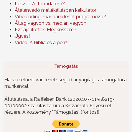
Lesz itt AI forradalom?
Átalányadó mellékállásban kalkulátor
Vibe coding: már bárki lehet programozó?
Átlag vagyon vs. medián vagyon
Ezt ajánlották. Megkössem?
Ügyes!
Videó: A Biblia és a pénz
Támogatás
Ha szeretnéd, van lehetőséged anyagilag is támogatni a
munkánkat.
Átutalással a Raiffeisen Bank 12020407-01558219-
00100002 számlaszámra a Kiszámoló Egyesület
részére. A közlemény "Támogatás" (fontos!)