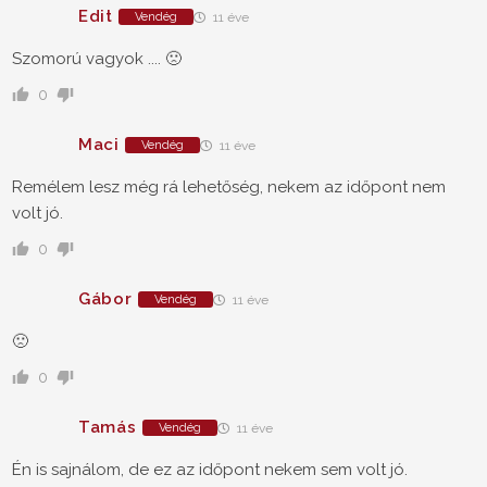
Edit
Vendég
11 éve
Szomorú vagyok .... 🙁
0
Maci
Vendég
11 éve
Remélem lesz még rá lehetőség, nekem az időpont nem
volt jó.
0
Gábor
Vendég
11 éve
🙁
0
Tamás
Vendég
11 éve
Én is sajnálom, de ez az időpont nekem sem volt jó.