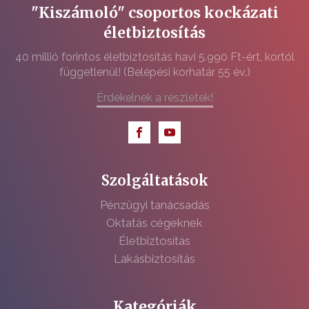
"Kiszámoló" csoportos kockázati
életbiztosítás
40 millió forintos életbiztosítás havi 5.990 Ft-ért, kortól
függetlenül! (Belépési korhatár 55 év.)
Érdekelnek a részletek!
Szolgáltatások
Pénzügyi tanácsadás
Oktatás cégeknek
Életbiztosítás
Lakásbiztosítás
Kategóriák