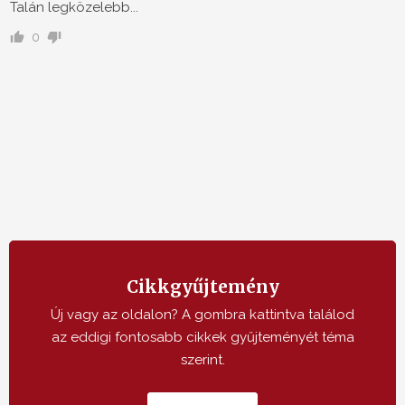
Talán legközelebb...
0
Cikkgyűjtemény
Új vagy az oldalon? A gombra kattintva találod
az eddigi fontosabb cikkek gyűjteményét téma
szerint.