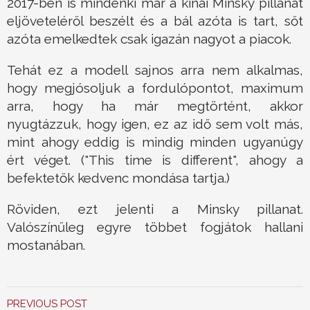
2017-ben is mindenki már a kínai Minsky pillanat
eljöveteléről beszélt és a bál azóta is tart, sőt
azóta emelkedtek csak igazán nagyot a piacok.
Tehát ez a modell sajnos arra nem alkalmas,
hogy megjósoljuk a fordulópontot, maximum
arra, hogy ha már megtörtént, akkor
nyugtázzuk, hogy igen, ez az idő sem volt más,
mint ahogy eddig is mindig minden ugyanúgy
ért véget. ("This time is different", ahogy a
befektetők kedvenc mondása tartja.)
Röviden, ezt jelenti a Minsky pillanat.
Valószínűleg egyre többet fogjátok hallani
mostanában.
PREVIOUS POST