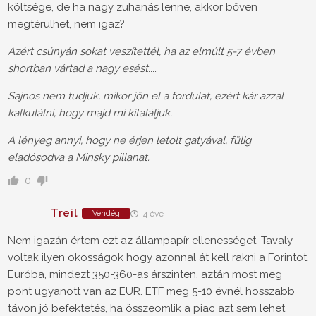
költsége, de ha nagy zuhanás lenne, akkor bőven
megtérülhet, nem igaz?
Azért csúnyán sokat veszítettél, ha az elmúlt 5-7 évben
shortban vártad a nagy esést....
Sajnos nem tudjuk, mikor jön el a fordulat, ezért kár azzal
kalkulálni, hogy majd mi kitaláljuk.
A lényeg annyi, hogy ne érjen letolt gatyával, fülig
eladósodva a Minsky pillanat.
0
Treil
Vendég
4 éve
Nem igazán értem ezt az állampapír ellenességet. Tavaly
voltak ilyen okosságok hogy azonnal át kell rakni a Forintot
Euróba, mindezt 350-360-as árszinten, aztán most meg
pont ugyanott van az EUR. ETF meg 5-10 évnél hosszabb
távon jó befektetés, ha összeomlik a piac azt sem lehet