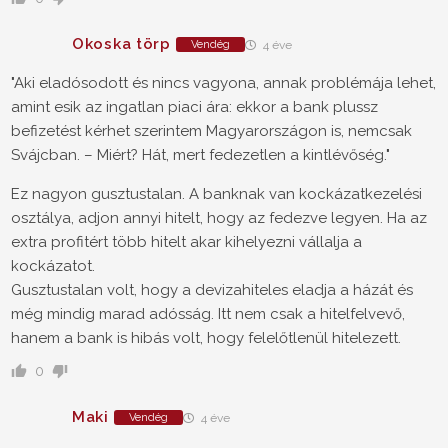
Okoska törp
Vendég
4 éve
"Aki eladósodott és nincs vagyona, annak problémája lehet,
amint esik az ingatlan piaci ára: ekkor a bank plussz
befizetést kérhet szerintem Magyarországon is, nemcsak
Svájcban. – Miért? Hát, mert fedezetlen a kintlévőség."
Ez nagyon gusztustalan. A banknak van kockázatkezelési
osztálya, adjon annyi hitelt, hogy az fedezve legyen. Ha az
extra profitért több hitelt akar kihelyezni vállalja a
kockázatot.
Gusztustalan volt, hogy a devizahiteles eladja a házát és
még mindig marad adósság. Itt nem csak a hitelfelvevő,
hanem a bank is hibás volt, hogy felelőtlenül hitelezett.
0
Maki
Vendég
4 éve