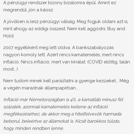
A pénzügyi rendszer bizony bizalomra épül. Amint ez
megrendül, jön a káosz.
A jövőben is lesz pénzügyi válság. Meg fogjuk oldani azt is,
mint ahogy az eddigi összest. Nem kell aggódni. Buy and
Hold.
2007 egyébként meg lett oldva. A bankszabályozás
nagyon komoly lett. Azért nincs kamatemelés, mert nincs
infláció. Nincs infláció, mert van kínálat. (COVID előttig, talán
most...)
Nem tudom minek kell paráztatni a gyenge kezűeket... Még
a végén maradnak állampapírban...
Infláció már Németországban is 4%, a kamatláb mínusz fél
százalék, azonnali kamatemelés kellene az infláció
megfékezéséhez, de akkor meg a hitelfelvevők harmada
beborul, beleértve az államokat is. Kicsit barokkos túlzás,
hogy minden rendben lenne.