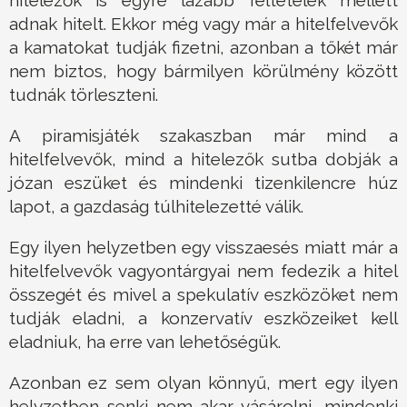
hitelezők is egyre lazább feltételek mellett
adnak hitelt. Ekkor még vagy már a hitelfelvevők
a kamatokat tudják fizetni, azonban a tőkét már
nem biztos, hogy bármilyen körülmény között
tudnák törleszteni.
A piramisjáték szakaszban már mind a
hitelfelvevők, mind a hitelezők sutba dobják a
józan eszüket és mindenki tizenkilencre húz
lapot, a gazdaság túlhitelezetté válik.
Egy ilyen helyzetben egy visszaesés miatt már a
hitelfelvevők vagyontárgyai nem fedezik a hitel
összegét és mivel a spekulatív eszközöket nem
tudják eladni, a konzervatív eszközeiket kell
eladniuk, ha erre van lehetőségük.
Azonban ez sem olyan könnyű, mert egy ilyen
helyzetben senki nem akar vásárolni, mindenki