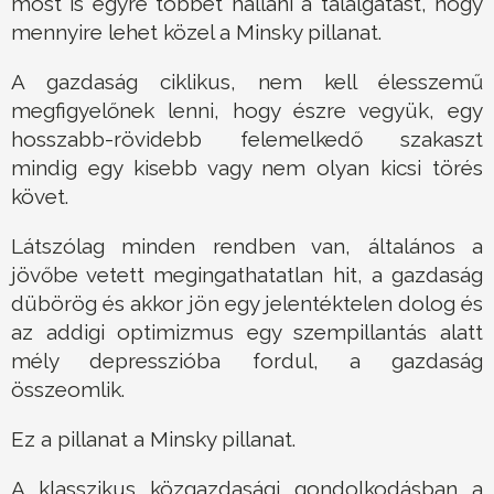
most is egyre többet hallani a találgatást, hogy
mennyire lehet közel a Minsky pillanat.
A gazdaság ciklikus, nem kell élesszemű
megfigyelőnek lenni, hogy észre vegyük, egy
hosszabb-rövidebb felemelkedő szakaszt
mindig egy kisebb vagy nem olyan kicsi törés
követ.
Látszólag minden rendben van, általános a
jövőbe vetett megingathatatlan hit, a gazdaság
dübörög és akkor jön egy jelentéktelen dolog és
az addigi optimizmus egy szempillantás alatt
mély depresszióba fordul, a gazdaság
összeomlik.
Ez a pillanat a Minsky pillanat.
A klasszikus közgazdasági gondolkodásban a