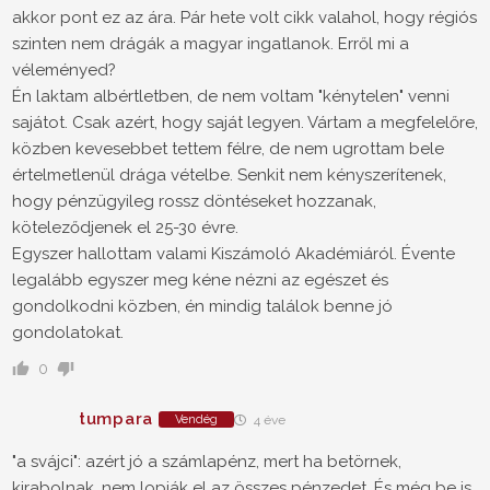
akkor pont ez az ára. Pár hete volt cikk valahol, hogy régiós
szinten nem drágák a magyar ingatlanok. Erről mi a
véleményed?
Én laktam albértletben, de nem voltam "kénytelen" venni
sajátot. Csak azért, hogy saját legyen. Vártam a megfelelőre,
közben kevesebbet tettem félre, de nem ugrottam bele
értelmetlenül drága vételbe. Senkit nem kényszerítenek,
hogy pénzügyileg rossz döntéseket hozzanak,
köteleződjenek el 25-30 évre.
Egyszer hallottam valami Kiszámoló Akadémiáról. Évente
legalább egyszer meg kéne nézni az egészet és
gondolkodni közben, én mindig találok benne jó
gondolatokat.
0
tumpara
Vendég
4 éve
"a svájci": azért jó a számlapénz, mert ha betörnek,
kirabolnak, nem lopják el az összes pénzedet. És még be is