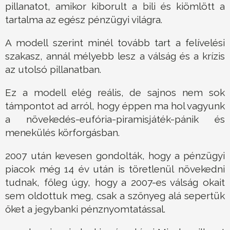
pillanatot, amikor kiborult a bili és kiömlött a
tartalma az egész pénzügyi világra.
A modell szerint minél tovább tart a felívelési
szakasz, annál mélyebb lesz a válság és a krízis
az utolsó pillanatban.
Ez a modell elég reális, de sajnos nem sok
támpontot ad arról, hogy éppen ma hol vagyunk
a növekedés-eufória-piramisjáték-pánik és
menekülés körforgásban.
2007 után kevesen gondolták, hogy a pénzügyi
piacok még 14 év után is töretlenül növekedni
tudnak, főleg úgy, hogy a 2007-es válság okait
sem oldottuk meg, csak a szőnyeg alá sepertük
őket a jegybanki pénznyomtatással.