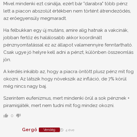
Mivel mindenki ezt csinálja, ezért bár "darabra" több pénz
lett a piacon abszolút értékben nem történt átrendeződés,
az erőegyensúly megmaradt.
Ha felbukkan egy új mutáns, amire alig hatnak a vakcinák,
jobban fertőz és halálosabb akkor koordinált
pénznyomtatással ez az állapot valamennyire fenntartható.
Csak ugye jó helyre kell adni a pénzt, különben összeomlás
jön.
A kérdés inkább az, hogy a piacra öntött plusz pénz mit fog
okozni. Az látszik hogy növekszik az infláció, de 7% körül
még nincs nagy baj.
Szerintem eufenizmus, mert mindenki örül a sok pénznek +
piramisjáték, mert nem tudni mit fog mindez okozni.
0
Gergő
Vendég
4 éve