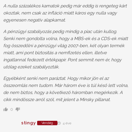
A nulla százalékos kamatok pedig már eddig is rengeteg kárt
okoztak, nem csak az infláció miatt káros egy nulla vagy
egyenesen negatív alapkamat.
A pénzügyi szabályozás pedig mindig a piac után kullog.
Senki nem gondolta volna, hogy a MBS-ek és a CDS-ek miatt
fog összedőlni a pénzügyi világ 2007-ben, két olyan termék
miatt, ami pont biztosítás a nemfizetés ellen, illetve
ingatlannal fedezett értékpapír. Pont semmit nem ér, hogy
utólag ezeket szabályozták.
Egyébként senki nem paráztat. Hogy mikor jön el az
összeomlás nem tudom. Már három éve is túl késő lett volna,
de nem biztos, hogy a következő háromban megérkezik. A
cikk mindössze arról szól, mit jelent a Minsky pillanat.
0
stingy
Vendég
4 éve