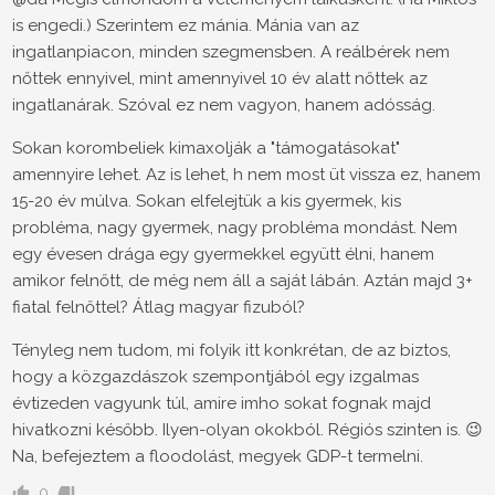
is engedi.) Szerintem ez mánia. Mánia van az
ingatlanpiacon, minden szegmensben. A reálbérek nem
nőttek ennyivel, mint amennyivel 10 év alatt nőttek az
ingatlanárak. Szóval ez nem vagyon, hanem adósság.
Sokan korombeliek kimaxolják a "támogatásokat"
amennyire lehet. Az is lehet, h nem most üt vissza ez, hanem
15-20 év múlva. Sokan elfelejtük a kis gyermek, kis
probléma, nagy gyermek, nagy probléma mondást. Nem
egy évesen drága egy gyermekkel együtt élni, hanem
amikor felnőtt, de még nem áll a saját lábán. Aztán majd 3+
fiatal felnőttel? Átlag magyar fizuból?
Tényleg nem tudom, mi folyik itt konkrétan, de az biztos,
hogy a közgazdászok szempontjából egy izgalmas
évtizeden vagyunk túl, amire imho sokat fognak majd
hivatkozni később. Ilyen-olyan okokból. Régiós szinten is. 😉
Na, befejeztem a floodolást, megyek GDP-t termelni.
0