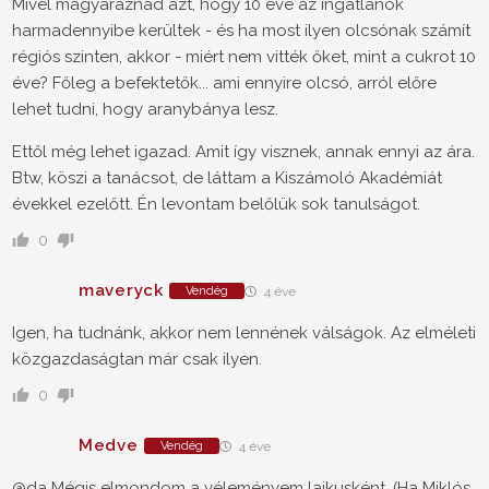
Mivel magyaráznád azt, hogy 10 éve az ingatlanok
harmadennyibe kerültek - és ha most ilyen olcsónak számít
régiós szinten, akkor - miért nem vitték őket, mint a cukrot 10
éve? Főleg a befektetők... ami ennyire olcsó, arról előre
lehet tudni, hogy aranybánya lesz.
Ettől még lehet igazad. Amit így visznek, annak ennyi az ára.
Btw, köszi a tanácsot, de láttam a Kiszámoló Akadémiát
évekkel ezelőtt. Én levontam belőlük sok tanulságot.
0
maveryck
Vendég
4 éve
Igen, ha tudnánk, akkor nem lennének válságok. Az elméleti
közgazdaságtan már csak ilyen.
0
Medve
Vendég
4 éve
@da Mégis elmondom a véleményem laikusként. (Ha Miklós