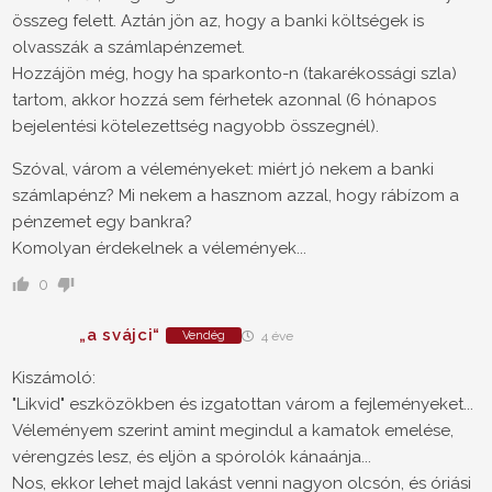
összeg felett. Aztán jön az, hogy a banki költségek is
olvasszák a számlapénzemet.
Hozzájön még, hogy ha sparkonto-n (takarékossági szla)
tartom, akkor hozzá sem férhetek azonnal (6 hónapos
bejelentési kötelezettség nagyobb összegnél).
Szóval, várom a véleményeket: miért jó nekem a banki
számlapénz? Mi nekem a hasznom azzal, hogy rábízom a
pénzemet egy bankra?
Komolyan érdekelnek a vélemények...
0
„a svájci“
Vendég
4 éve
Kiszámoló:
"Likvid" eszközökben és izgatottan várom a fejleményeket...
Véleményem szerint amint megindul a kamatok emelése,
vérengzés lesz, és eljön a spórolók kánaánja...
Nos, ekkor lehet majd lakást venni nagyon olcsón, és óriási