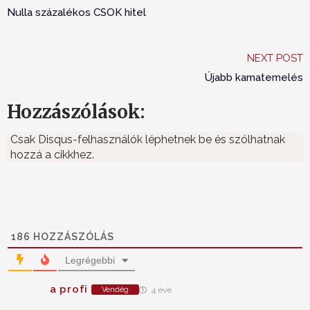
Nulla százalékos CSOK hitel
NEXT POST
Újabb kamatemelés
Hozzászólások:
Csak Disqus-felhasználók léphetnek be és szólhatnak
hozzá a cikkhez.
186
HOZZÁSZÓLÁS
Legrégebbi
a profi
Vendég
4 éve