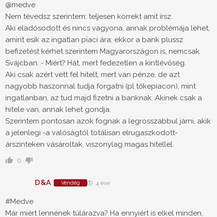
@medve
Nem tévedsz szerintem: teljesen korrekt amit írsz.
Aki eladósodott és nincs vagyona, annak problémája lehet,
amint esik az ingatlan piaci ára: ekkor a bank plussz
befizetést kérhet szerintem Magyarországon is, nemcsak
Svájcban. - Miért? Hát, mert fedezetlen a kintlévőség.
Aki csak azért vett fel hitelt, mert van pénze, de azt
nagyobb haszonnal tudja forgatni (pl tőkepiacon), mint
ingatlanban, az tud majd fizetni a banknak. Akinek csak a
hitele van, annak lehet gondja.
Szerintem pontosan azok fognak a legrosszabbul járni, akik
a jelenlegi -a valóságtól totálisan elrugaszkodott-
árszinteken vásároltak, viszonylag magas hitellel.
0
D&A
Vendég
4 éve
#Medve
Már miért lennének túlárazva? Ha ennyiért is elkel minden,