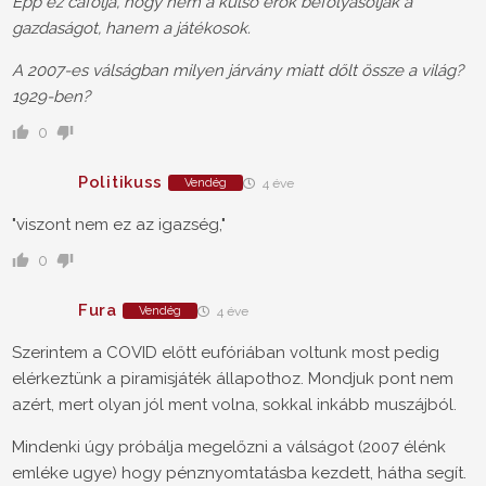
Épp ez cáfolja, hogy nem a külső erők befolyásolják a
gazdaságot, hanem a játékosok.
A 2007-es válságban milyen járvány miatt dőlt össze a világ?
1929-ben?
0
Politikuss
Vendég
4 éve
"viszont nem ez az igazség,"
0
Fura
Vendég
4 éve
Szerintem a COVID előtt eufóriában voltunk most pedig
elérkeztünk a piramisjáték állapothoz. Mondjuk pont nem
azért, mert olyan jól ment volna, sokkal inkább muszájból.
Mindenki úgy próbálja megelőzni a válságot (2007 élénk
emléke ugye) hogy pénznyomtatásba kezdett, hátha segít.