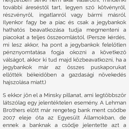
további áreséstől tart, legyen szó kötvényről,
részvényről, ingatlanról vagy bármi másról.
Ilyenkor fagy be a piac és csak a jegybankok
hathatós beavatkozása tudja megmenteni a
piacokat a teljes összeomlástól. (Persze kérdés,
mi lesz akkor, ha pont a jegybankok felelőtlen
pénznyomtatása fogja okozni a következő
válságot, akkor ki tud majd közbeavatkozni, ha a
jegybankok már az összes puskaporukat
ellőtték békeidőben a gazdasági növekedés
hajszolása miatt.)
S ekkor jön el a Minsky pillanat, ami legtöbbször
látszólag egy jelentéktelen esemény. A Lehman
Brothers előtt már rengeteg bank ment csődbe
2007 eleje óta az Egyesült Államokban, de
ennek a banknak a csődje jelentette azt a