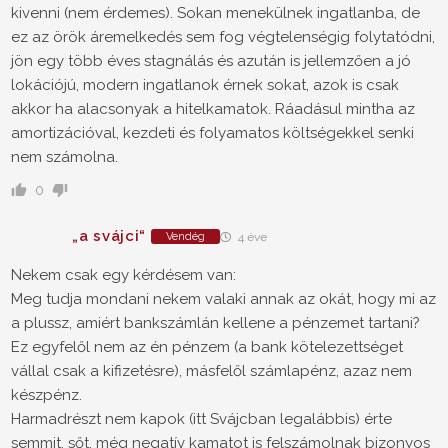
kivenni (nem érdemes). Sokan menekülnek ingatlanba, de
ez az örök áremelkedés sem fog végtelenségig folytatódni,
jön egy több éves stagnálás és azután is jellemzően a jó
lokációjú, modern ingatlanok érnek sokat, azok is csak
akkor ha alacsonyak a hitelkamatok. Ráadásul mintha az
amortizációval, kezdeti és folyamatos költségekkel senki
nem számolna.
0
„a svájci“
Vendég
4 éve
Nekem csak egy kérdésem van:
Meg tudja mondani nekem valaki annak az okát, hogy mi az
a plussz, amiért bankszámlán kellene a pénzemet tartani?
Ez egyfelől nem az én pénzem (a bank kötelezettséget
vállal csak a kifizetésre), másfelől számlapénz, azaz nem
készpénz.
Harmadrészt nem kapok (itt Svájcban legalábbis) érte
semmit, sőt, még negatív kamatot is felszámolnak bizonyos