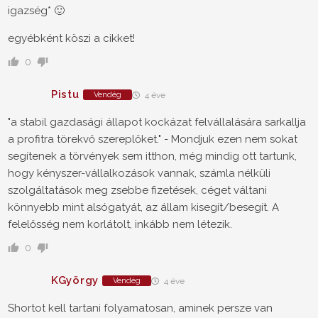
igazség* 🙂
egyébként köszi a cikket!
0
Pistu
Vendég
4 éve
"a stabil gazdasági állapot kockázat felvállalására sarkallja
a profitra törekvő szereplőket." - Mondjuk ezen nem sokat
segítenek a törvények sem itthon, még mindig ott tartunk,
hogy kényszer-vállalkozások vannak, számla nélküli
szolgáltatások meg zsebbe fizetések, céget váltani
könnyebb mint alsógatyát, az állam kisegít/besegít. A
felelősség nem korlátolt, inkább nem létezik.
0
KGyörgy
Vendég
4 éve
Shortot kell tartani folyamatosan, aminek persze van