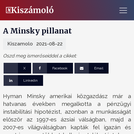
A Minsky pillanat
Kiszamolo
2021-08-22
Oszd meg ismerőseiddel a cikket:
X
Facebook
Email
Linkedin
Hyman Minsky amerikai közgazdász már a
hatvanas években megalkotta a pénzügyi
instabilitási hipotézist, azonban a munkásságát
először az 1997-es ázsiai válságban, majd a
2007-es világválságban kapták fel igazán és