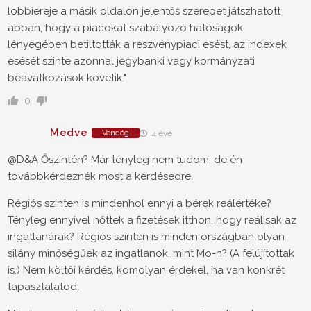
lobbiereje a másik oldalon jelentős szerepet játszhatott
abban, hogy a piacokat szabályozó hatóságok
lényegében betiltották a részvénypiaci esést, az indexek
esését szinte azonnal jegybanki vagy kormányzati
beavatkozások követik."
0
Medve
Vendég
4 éve
@D&A Őszintén? Már tényleg nem tudom, de én
továbbkérdeznék most a kérdésedre.
Régiós szinten is mindenhol ennyi a bérek reálértéke?
Tényleg ennyivel nőttek a fizetések itthon, hogy reálisak az
ingatlanárak? Régiós szinten is minden országban olyan
silány minőségűek az ingatlanok, mint Mo-n? (A felújítottak
is.) Nem költői kérdés, komolyan érdekel, ha van konkrét
tapasztalatod.