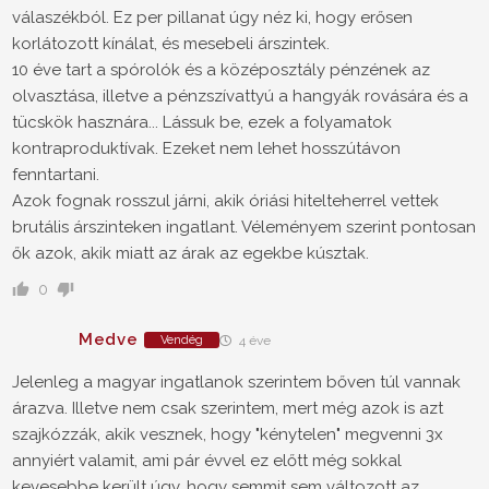
válaszékból. Ez per pillanat úgy néz ki, hogy erősen
korlátozott kínálat, és mesebeli árszintek.
10 éve tart a spórolók és a középosztály pénzének az
olvasztása, illetve a pénzszívattyú a hangyák rovására és a
tücskök hasznára... Lássuk be, ezek a folyamatok
kontraproduktívak. Ezeket nem lehet hosszútávon
fenntartani.
Azok fognak rosszul járni, akik óriási hitelteherrel vettek
brutális árszinteken ingatlant. Véleményem szerint pontosan
ők azok, akik miatt az árak az egekbe kúsztak.
0
Medve
Vendég
4 éve
Jelenleg a magyar ingatlanok szerintem bőven túl vannak
árazva. Illetve nem csak szerintem, mert még azok is azt
szajkózzák, akik vesznek, hogy "kénytelen" megvenni 3x
annyiért valamit, ami pár évvel ez előtt még sokkal
kevesebbe került úgy, hogy semmit sem változott az