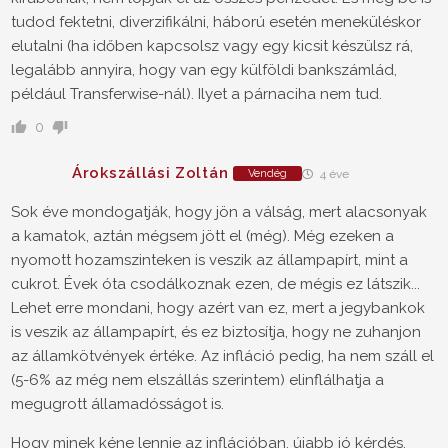
tudod fektetni, diverzifikálni, háború esetén meneküléskor
elutalni (ha időben kapcsolsz vagy egy kicsit készülsz rá,
legalább annyira, hogy van egy külföldi bankszámlád,
például Transferwise-nál). Ilyet a párnaciha nem tud.
0
Árokszállási Zoltán
Vendég
4 éve
Sok éve mondogatják, hogy jön a válság, mert alacsonyak
a kamatok, aztán mégsem jött el (még). Még ezeken a
nyomott hozamszinteken is veszik az állampapírt, mint a
cukrot. Évek óta csodálkoznak ezen, de mégis ez látszik...
Lehet erre mondani, hogy azért van ez, mert a jegybankok
is veszik az állampapírt, és ez biztosítja, hogy ne zuhanjon
az államkötvények értéke. Az infláció pedig, ha nem száll el
(5-6% az még nem elszállás szerintem) elinflálhatja a
megugrott államadósságot is.
Hogy minek kéne lennie az inflációban, újabb jó kérdés.