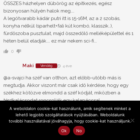
ÖSSZES házhelyen dübörög az építkezés, egész
bizonyosan hülyén halok meg....
A legótvarabb kádár putri itt is 15-16M, az a 2 szobás,
konyha nélkül (sparhelt+fali kút kombó, klasszik..),
fürdőszoba pusztulat, majd összedőlő melléképülettel és 1
héten belül eladják.... ez már nekem sci-fi...
0
Maki
Vendég
4 éve
@a-svajci ha széf van otthon, azt előbb-utóbb más is
megtudja. Akkor viszont már csak idő kérdése, hogy egy
székhez kötözve elmondd a széf kódját, miközben a
térdkalácsodat roncsolják egy kalapáccsal.
A weboldalon cookie-kat használunk, amik segítenek minket a
0
lehető legjobb szolgáltatások nyújtásában. Weboldalunk
további használatával jóváhagyja, hogy cookie-kat használjunk.
“a svájci”
Vendég
4 éve
Ok
No
@Okoska törp