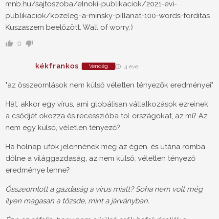
mnb.hu/sajtoszoba/elnoki-publikaciok/2021-evi-
publikaciok/kozeleg-a-minsky-pillanat-100-words-forditas
Kuszaszem beelőzött. Wall of worry:)
0
kékfrankos
Vendég
4 éve
"az összeomlások nem külső véletlen tényezők eredményei"
Hát, akkor egy vírus, ami globálisan vállalkozások ezreinek
a csődjét okozza és recesszióba tol országokat, az mi? Az
nem egy külső, véletlen tényező?
Ha holnap ufók jelennének meg az égen, és utána romba
dőlne a világgazdaság, az nem külső, véletlen tényező
eredménye lenne?
Összeomlott a gazdaság a vírus miatt? Soha nem volt még
ilyen magasan a tőzsde, mint a járványban.