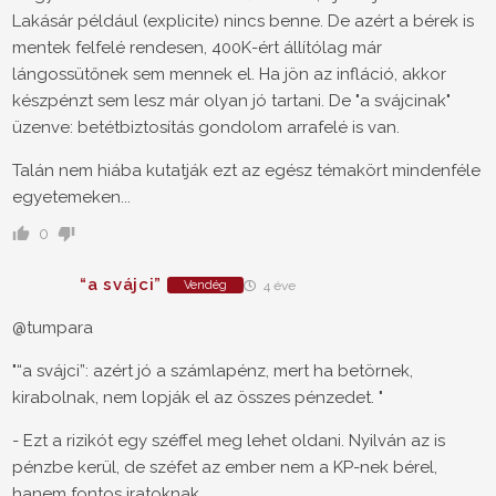
Lakásár például (explicite) nincs benne. De azért a bérek is
mentek felfelé rendesen, 400K-ért állítólag már
lángossütőnek sem mennek el. Ha jön az infláció, akkor
készpénzt sem lesz már olyan jó tartani. De "a svájcinak"
üzenve: betétbiztosítás gondolom arrafelé is van.
Talán nem hiába kutatják ezt az egész témakört mindenféle
egyetemeken...
0
“a svájci”
Vendég
4 éve
@tumpara
"“a svájci”: azért jó a számlapénz, mert ha betörnek,
kirabolnak, nem lopják el az összes pénzedet. "
- Ezt a rizikót egy széffel meg lehet oldani. Nyilván az is
pénzbe kerül, de széfet az ember nem a KP-nek bérel,
hanem fontos iratoknak.