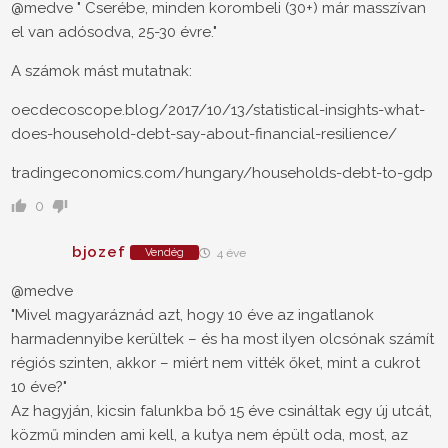
@medve " Cserébe, minden korombeli (30+) már masszívan
el van adósodva, 25-30 évre."
A számok mást mutatnak:
oecdecoscope.blog/2017/10/13/statistical-insights-what-
does-household-debt-say-about-financial-resilience/
tradingeconomics.com/hungary/households-debt-to-gdp
0
bjozef
Vendég
4 éve
@medve
"Mivel magyaráznád azt, hogy 10 éve az ingatlanok
harmadennyibe kerültek – és ha most ilyen olcsónak számít
régiós szinten, akkor – miért nem vitték őket, mint a cukrot
10 éve?"
Az hagyján, kicsin falunkba bő 15 éve csináltak egy új utcát,
közmű minden ami kell, a kutya nem épült oda, most, az