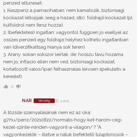
penzed eltuneset.
1. Keszpenz a parnacihaban: nem kamatozik, biztonsagi
kockazat (ellopjak, leeg a hazad, stb), foldrajzi kockazat (pl.
kulfoldrol nem fersz hozza).
2. (befektetesi) ingatlan: vagyontol fuggoen jo esellyel az
osszes penzed egy foldrajzi helyhez kotheto ingatlanban
van (diverzifikaltsag hianya sok teren).
3. Arany: sokan sokszor leirtak, de: hosszu tavu hozama
nem jo, inflacio ellen nem ved, biztonsagi kockazat,
korlatozott valos/ipari felhasznalas (erosen spekulativ a
kereslet).
0
NAR
Vendég
4 éve
A tőzsde szárnyalásának nem ez az oka:
g7.hu/penz/20210822/normalis-hogy-ket-harom-ceg-
kezel-szinte-minden-vagyont-a-vilagon/ ? "A
vagyonkezelők – illetve a náluk befektető tulajdonosok –