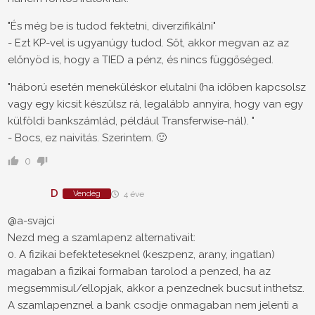
"És még be is tudod fektetni, diverzifikálni"
- Ezt KP-vel is ugyanúgy tudod. Sőt, akkor megvan az az
előnyöd is, hogy a TIED a pénz, és nincs függőséged.
"háború esetén meneküléskor elutalni (ha időben kapcsolsz
vagy egy kicsit készülsz rá, legalább annyira, hogy van egy
külföldi bankszámlád, például Transferwise-nál). "
- Bocs, ez naivitás. Szerintem. 🙂
0
D
Vendég
4 éve
@a-svajci
Nezd meg a szamlapenz alternativait:
0. A fizikai befekteteseknel (keszpenz, arany, ingatlan)
magaban a fizikai formaban tarolod a penzed, ha az
megsemmisul/ellopjak, akkor a penzednek bucsut inthetsz.
A szamlapenznel a bank csodje onmagaban nem jelenti a