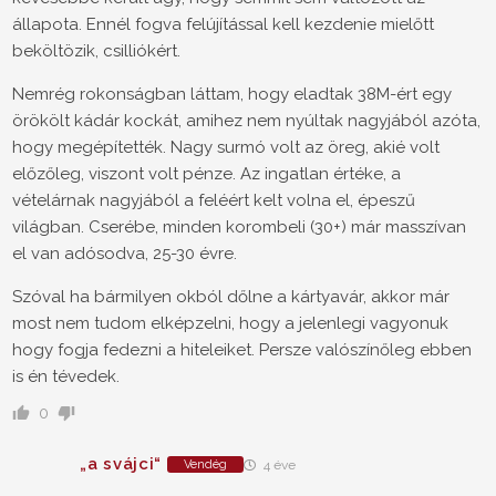
állapota. Ennél fogva felújítással kell kezdenie mielőtt
beköltözik, csilliókért.
Nemrég rokonságban láttam, hogy eladtak 38M-ért egy
örökölt kádár kockát, amihez nem nyúltak nagyjából azóta,
hogy megépítették. Nagy surmó volt az öreg, akié volt
előzőleg, viszont volt pénze. Az ingatlan értéke, a
vételárnak nagyjából a feléért kelt volna el, épeszű
világban. Cserébe, minden korombeli (30+) már masszívan
el van adósodva, 25-30 évre.
Szóval ha bármilyen okból dőlne a kártyavár, akkor már
most nem tudom elképzelni, hogy a jelenlegi vagyonuk
hogy fogja fedezni a hiteleiket. Persze valószínőleg ebben
is én tévedek.
0
„a svájci“
Vendég
4 éve