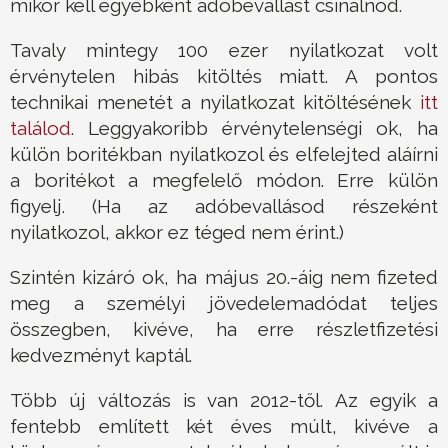
mikor kell egyébként adóbevallást csinálnod.
Tavaly mintegy 100 ezer nyilatkozat volt
érvénytelen hibás kitöltés miatt. A pontos
technikai menetét a nyilatkozat kitöltésének
itt
találod
. Leggyakoribb érvénytelenségi ok, ha
külön boritékban nyilatkozol és elfelejted aláírni
a boritékot a megfelelő módon. Erre külön
figyelj. (Ha az adóbevallásod részeként
nyilatkozol, akkor ez téged nem érint.)
Szintén kizáró ok, ha május 20.-áig nem fizeted
meg a személyi jövedelemadódat teljes
összegben, kivéve, ha erre részletfizetési
kedvezményt kaptál.
Több új változás is van 2012-től. Az egyik a
fentebb említett két éves múlt, kivéve a