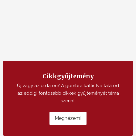
Cikkgyűjtemény
Új vagy az oldalon? A gombra kattintva találod
az eddigi fontosabb cikkek gyűjteményét téma
szerint.
Megnézem!