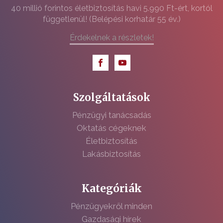
40 millió forintos életbiztosítás havi 5.990 Ft-ért, kortól
függetlenül! (Belépési korhatár 55 év.)
Érdekelnek a részletek!
Szolgáltatások
Pénzügyi tanácsadás
Oktatás cégeknek
Életbiztosítás
Lakásbiztosítás
Kategóriák
Pénzügyekről minden
Gazdasági hírek