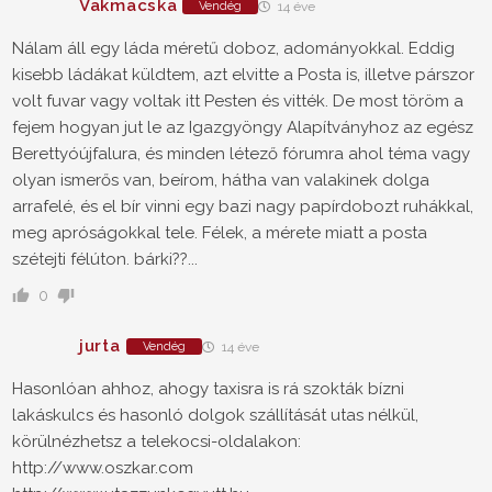
Vakmacska
Vendég
14 éve
Nálam áll egy láda méretű doboz, adományokkal. Eddig
kisebb ládákat küldtem, azt elvitte a Posta is, illetve párszor
volt fuvar vagy voltak itt Pesten és vitték. De most töröm a
fejem hogyan jut le az Igazgyöngy Alapítványhoz az egész
Berettyóújfalura, és minden létező fórumra ahol téma vagy
olyan ismerős van, beírom, hátha van valakinek dolga
arrafelé, és el bír vinni egy bazi nagy papírdobozt ruhákkal,
meg apróságokkal tele. Félek, a mérete miatt a posta
szétejti félúton. bárki??...
0
jurta
Vendég
14 éve
Hasonlóan ahhoz, ahogy taxisra is rá szokták bízni
lakáskulcs és hasonló dolgok szállítását utas nélkül,
körülnézhetsz a telekocsi-oldalakon:
http://www.oszkar.com