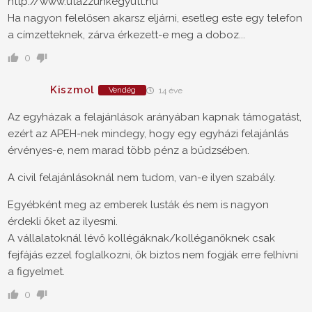
http://www.utazzunkegyutt.hu
Ha nagyon felelősen akarsz eljárni, esetleg este egy telefon
a címzetteknek, zárva érkezett-e meg a doboz...
0
Kiszmol
Vendég
14 éve
Az egyházak a felajánlások arányában kapnak támogatást,
ezért az APEH-nek mindegy, hogy egy egyházi felajánlás
érvényes-e, nem marad több pénz a büdzsében.
A civil felajánlásoknál nem tudom, van-e ilyen szabály.
Egyébként meg az emberek lusták és nem is nagyon
érdekli őket az ilyesmi.
A vállalatoknál lévő kollégáknak/kolléganőknek csak
fejfájás ezzel foglalkozni, ők biztos nem fogják erre felhívni
a figyelmet.
0