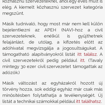
közhasznú szervezeteknél, ahol egy éves múlt is
elég. A kiemelt közhasznú szervezet kategória
megszünt.
Másik tudnivaló, hogy most már nem kell külön
bejelentkezni az APEH (NAV)-hoz a civil
szervezeteknek, enélkül is gyűjthetnek
felajánlást, de utólag, a kifizetés előtt az
adóhivatal megvizsgálja a jogosultságukat. A
támogatható alapítványokról listát
itt találsz
. A
civil szervezetekről pedig például
itt
. (Tavaly
mintegy 30 ezer civil szervezetet támogattak az
adózók.)
Másik változást az egyházakról hozott új
törvény hozza, sok eddigi egyház már csak más
minősítésben folytathatja a tevékenységét. Új
listát a technikai számokkal például
itt találhatsz
.