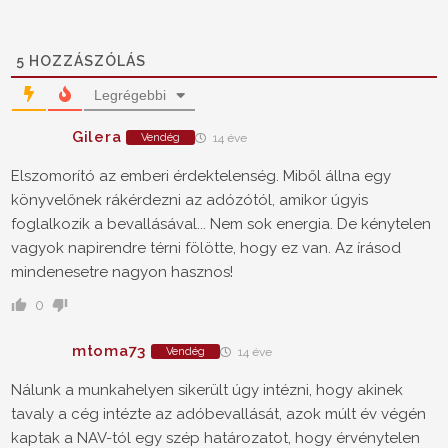
5
HOZZÁSZÓLÁS
Legrégebbi
Gilera
Vendég
14 éve
Elszomorító az emberi érdektelenség. Miből állna egy
könyvelőnek rákérdezni az adózótól, amikor úgyis
foglalkozik a bevallásával... Nem sok energia. De kénytelen
vagyok napirendre térni fölötte, hogy ez van. Az írásod
mindenesetre nagyon hasznos!
0
mtoma73
Vendég
14 éve
Nálunk a munkahelyen sikerült úgy intézni, hogy akinek
tavaly a cég intézte az adóbevallását, azok múlt év végén
kaptak a NAV-tól egy szép határozatot, hogy érvénytelen