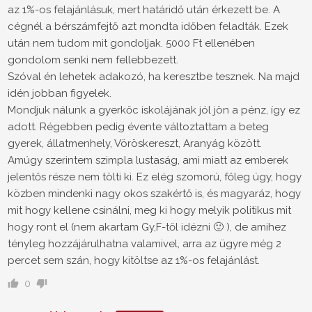
az 1%-os felajánlásuk, mert határidő után érkezett be. A
cégnél a bérszámfejtő azt mondta időben feladták. Ezek
után nem tudom mit gondoljak. 5000 Ft ellenében
gondolom senki nem fellebbezett.
Szóval én lehetek adakozó, ha keresztbe tesznek. Na majd
idén jobban figyelek.
Mondjuk nálunk a gyerkőc iskolájának jól jön a pénz, így ez
adott. Régebben pedig évente változtattam a beteg
gyerek, állatmenhely, Vöröskereszt, Aranyág között.
Amúgy szerintem szimpla lustaság, ami miatt az emberek
jelentős része nem tölti ki. Ez elég szomorú, főleg úgy, hogy
közben mindenki nagy okos szakértő is, és magyaráz, hogy
mit hogy kellene csinálni, meg ki hogy melyik politikus mit
hogy ront el (nem akartam Gy,F-től idézni 🙂 ), de amihez
tényleg hozzájárulhatna valamivel, arra az ügyre még 2
percet sem szán, hogy kitöltse az 1%-os felajánlást.
0