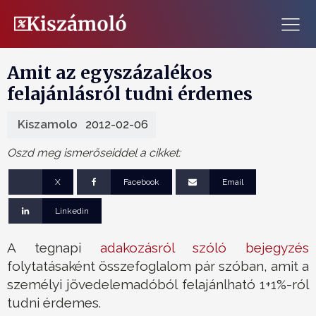
Amit az egyszázalékos
felajánlásról tudni érdemes
Kiszamolo
2012-02-06
Oszd meg ismerőseiddel a cikket:
X
Facebook
Email
Linkedin
A tegnapi
adakozásról szóló bejegyzés
folytatásaként összefoglalom pár szóban, amit a
személyi jövedelemadóból felajánlható 1+1%-ról
tudni érdemes.