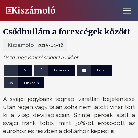
Csődhullám a forexcégek között
Kiszamolo
2015-01-16
Oszd meg ismerőseiddel a cikket:
X
Facebook
Email
Linkedin
A svájci jegybank tegnapi váratlan bejelentése
után régen vagy talán soha nem látott vihar tört
ki a világ devizapiacain. Szinte percek alatt a
svájci frank több, mint 30%-ot erősödött az
euróhoz és részben a dollárhoz képest is.