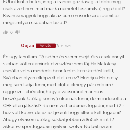
EUbol kint a britek, inog a francia gazdasag, a tobbi meg
csak azert nem mert mar (a nemetet leszamitva) reg eldolt?
Kivancsi vagyok hogy aki az euro erosodesere szamit az
megis milyen csodaban bizott?
0
Gejza
Vendég
11 éve
Én úgy tanultam: Tőzsdére és szerencsejátékra csak annyit
szabad költeni aminek elvesztése nem fáj. Ha Matolcsy
csinálta volna mindenki bennfentes kereskedést kiállt,
Svájcban olyan elképzelhetetlen ez? Mondjuk Matolcsy
meg sem tudja tenni, mert előtte elmegy pár emberrel
reggelizni, ebédelni, hogy a vacsoráról már ne is
beszéljünk. Utólag könnyű okosnak lenni, de mi indokolta a
CHF ellen játszást? Rá nem volt érdemes fogadni, mert 1.2 -
höz volt kötve, de ez azt jelenti hogy ellene kell fogadni?
Ahogy olvasom utólag sokkal jobban áll(n)tak mint 1.2,
akkor ez sportfogadás nyelven szólva: No bet nálam.