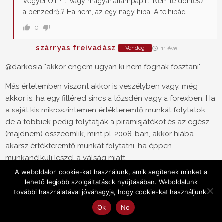
Vegyél OTP-t, vagy magyar állampapírt. Nem te döntesz
a pénzedről? Ha nem, az egy nagy hiba. A te hibád.
0
szárnyas freivadász
Vendég
11 éve
@darkosia "akkor engem ugyan ki nem fognak fosztani"
Más értelemben viszont akkor is veszélyben vagy, még
akkor is, ha egy filléred sincs a tőzsdén vagy a forexben. Ha
a saját kis mikroszintemen értékteremtő munkát folytatok,
de a többiek pedig folytatják a piramisjátékot és az egész
(majdnem) összeomlik, mint pl. 2008-ban, akkor hiába
akarsz értékteremtő munkát folytatni, ha éppen
munkanélküli leszel a válság miatt.
A weboldalon cookie-kat használunk, amik segítenek minket a
0
Kiszamolo
lehető legjobb szolgáltatások nyújtásában. Weboldalunk
Szerző
további használatával jóváhagyja, hogy cookie-kat használjunk.
Reply to
szárnyas freivadász
11 éve
Ok
No
Ez egy szokásos tévedés.
NEM
a tőzsde omlott össze