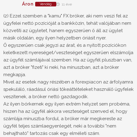
Áron
Vendég
11 éve
(2) Ezzel szemben a "kamu" FX bróker, aki nem veszi fel az
ügyfelei nettó pozícióját a bankközin, tehát valójában nem
közvetíti az ügyletet, hanem egyszerűen ő áll az ügylet
másik oldalán, egy ilyen helyzetben óriásit nyer.
Ő egyszerűen csak jegyzi az árat, és a nyitott pozíciókon
keletkezett nyereséget/veszteséget egyszerűen elszámolja
az ügyfél számlájával szemben. Ha az ügyfél pluszban van,
azt a bróker "fizeti" ki neki, ha mínuszban, azt a bróker
megkapja.
Mivel az esetek nagy részében a forexpiacon az árfolyamra
spekuláló, ráadásul óriási tőkeáttételeket használő ügyfelek
veszítenek, a bróker nettó gazdagodik.
Az ilyen bórkernek egy ilyen extrém helyzet sem probéma,
hiszen ha az ügyfél akkora veszteséget szenved el, hogy
számlája mínuszba fordul, a bróker már megkereste az
ügyfél teljes számlaegyenlegét, neki a további "nem
behajtható" tartozás csak egy elméleti szám.