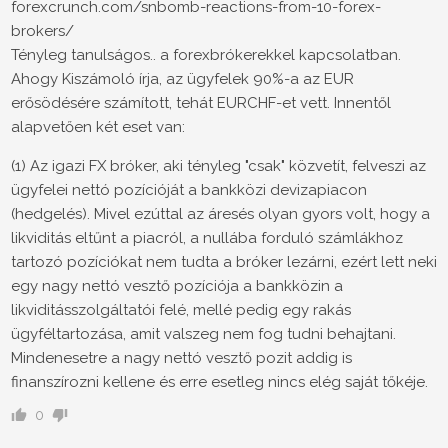
forexcrunch.com/snbomb-reactions-from-10-forex-
brokers/
Tényleg tanulságos.. a forexbrókerekkel kapcsolatban.
Ahogy Kiszámoló írja, az ügyfelek 90%-a az EUR
erősödésére számított, tehát EURCHF-et vett. Innentől
alapvetően két eset van:
(1) Az igazi FX bróker, aki tényleg "csak" közvetít, felveszi az
ügyfelei nettó pozícióját a bankközi devizapiacon
(hedgelés). Mivel ezúttal az áresés olyan gyors volt, hogy a
likviditás eltűnt a piacról, a nullába forduló számlákhoz
tartozó pozíciókat nem tudta a bróker lezárni, ezért lett neki
egy nagy nettó vesztő pozíciója a bankközin a
likviditásszolgáltatói felé, mellé pedig egy rakás
ügyféltartozása, amit valszeg nem fog tudni behajtani.
Mindenesetre a nagy nettó vesztő pozit addig is
finanszírozni kellene és erre esetleg nincs elég saját tőkéje.
0