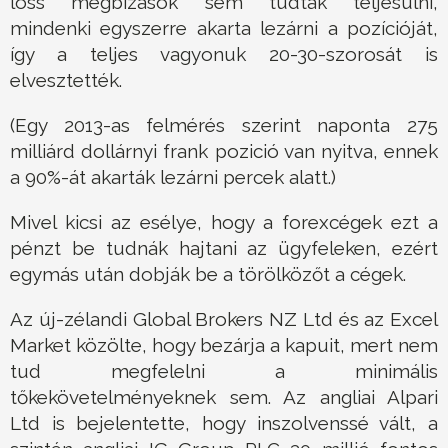
loss megbízások sem tudtak teljesülni,
mindenki egyszerre akarta lezárni a pozícióját,
így a teljes vagyonuk 20-30-szorosát is
elvesztették.
(Egy 2013-as felmérés szerint naponta 275
milliárd dollárnyi frank pozició van nyitva, ennek
a 90%-át akarták lezárni percek alatt.)
Mivel kicsi az esélye, hogy a forexcégek ezt a
pénzt be tudnák hajtani az ügyfeleken, ezért
egymás után dobják be a törölközőt a cégek.
Az új-zélandi Global Brokers NZ Ltd és az Excel
Market közölte, hogy bezárja a kapuit, mert nem
tud megfelelni a minimális
tőkekövetelményeknek sem. Az angliai Alpari
Ltd is bejelentette, hogy inszolvenssé vált, a