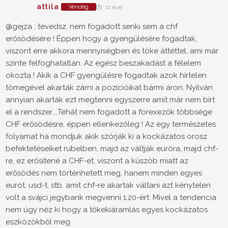
attila
Vendég
11 éve
@gejza : tévedsz. nem fogadott senki sem a chf
erősödésére ! Éppen hogy a gyengülésére fogadtak,
viszont erre akkora mennyiségben és töke áttéttel, ami már
szinte felfoghatatlan. Az egész beszakadást a félelem
okozta ! Akik a CHF gyengülésre fogadtak azok hirtelen
tömegével akarták zárni a pozícióikat bármi áron. Nyilván
annyian akarták ezt megtenni egyszerre amit már nem bírt
el a rendszer....Tehát nem fogadott a forexezők többsége
CHF erősödésre, éppen ellenkezőleg ! Az egy természetes
folyamat ha mondjuk akik szórják ki a kockázatos orosz
befektetéseiket rubelben, majd az váltják euróra, majd chf-
re, ez erősítené a CHF-et, viszont a küszöb miatt az
erősödés nem történhetett meg, hanem minden egyes
eurót, usd-t, stb. amit chf-re akartak váltani azt kénytelen
volt a svájci jegybank megvenni 1.20-ért. Mivel a tendencia
nem úgy néz ki hogy a tőkekiáramlás egyes kockázatos
eszközökből meg