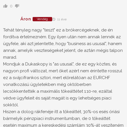
0
Áron
Vendég
11 éve
Tehát tényleg nagy "teszt" ez a brókercégeknek, de én
fordítva értelmezném. Egy ilyen után nem annak lennék az
ügyfele, aki azt jelentette, hogy "business as ususal", hanem
annak, amelyik veszteségeket jelent, de aztán mégis talpon
marad.
Mondjuk a Dukaskopy is "as ususal", de ez egy köztes, és
nagyon profi változat, mert őket azért nem érintette rosszul
ez a svájcifrankos sztori, mert előrelátóan az EURCHF
vonatkozású ügyletekben még októberben
lecsökkentették a maximális tőkeáttétet 1:10-re, ezáltal
védve ügyfeleit és saját magát is egy lehetséges piaci
sokktól.
Hiszen a dolog rákfenéje itt a tőkeáttét, 30%-os esés óriási
bármelyik pénzpiaci instrumentumban, de 0 tőkeáttét
esetén maximum a kereskedési számlám 30%-át veszíteném