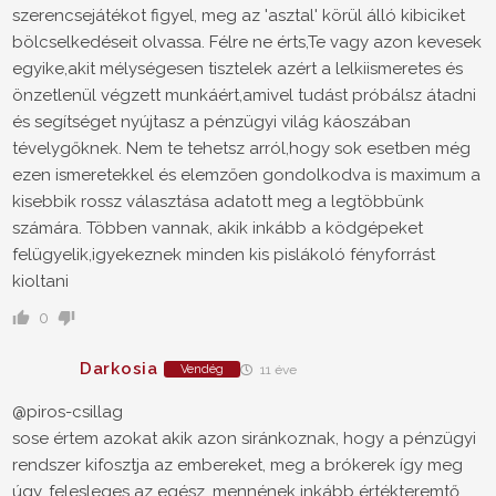
szerencsejátékot figyel, meg az 'asztal' körül álló kibiciket
bölcselkedéseit olvassa. Félre ne érts,Te vagy azon kevesek
egyike,akit mélységesen tisztelek azért a lelkiismeretes és
önzetlenül végzett munkáért,amivel tudást próbálsz átadni
és segítséget nyújtasz a pénzügyi világ káoszában
tévelygőknek. Nem te tehetsz arról,hogy sok esetben még
ezen ismeretekkel és elemzően gondolkodva is maximum a
kisebbik rossz választása adatott meg a legtöbbünk
számára. Többen vannak, akik inkább a ködgépeket
felügyelik,igyekeznek minden kis pislákoló fényforrást
kioltani
0
Darkosia
Vendég
11 éve
@piros-csillag
sose értem azokat akik azon siránkoznak, hogy a pénzügyi
rendszer kifosztja az embereket, meg a brókerek így meg
úgy, felesleges az egész, mennének inkább értékteremtő