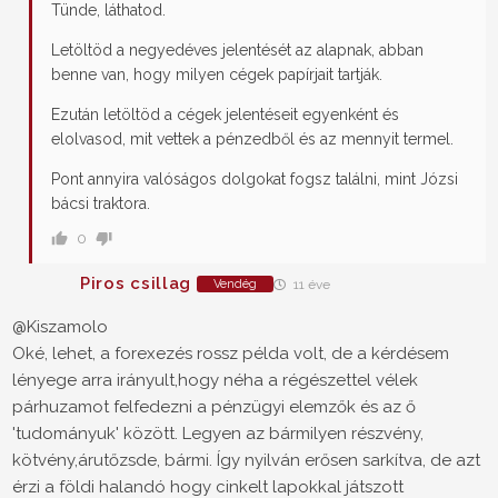
Tünde, láthatod.
Letöltöd a negyedéves jelentését az alapnak, abban
benne van, hogy milyen cégek papírjait tartják.
Ezután letöltöd a cégek jelentéseit egyenként és
elolvasod, mit vettek a pénzedből és az mennyit termel.
Pont annyira valóságos dolgokat fogsz találni, mint Józsi
bácsi traktora.
0
Piros csillag
Vendég
11 éve
@Kiszamolo
Oké, lehet, a forexezés rossz példa volt, de a kérdésem
lényege arra irányult,hogy néha a régészettel vélek
párhuzamot felfedezni a pénzügyi elemzők és az ő
'tudományuk' között. Legyen az bármilyen részvény,
kötvény,árutőzsde, bármi. Így nyilván erősen sarkítva, de azt
érzi a földi halandó hogy cinkelt lapokkal játszott