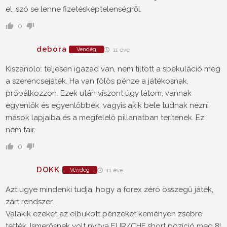
el, szó se lenne fizetésképtelenségről.
0
debora
Vendég
11 éve
Kiszanolo: teljesen igazad van, nem tiltott a spekuláció meg
a szerencsejáték. Ha van fölös pénze a játékosnak,
próbálkozzon. Ezek után viszont úgy látom, vannak
egyenlők és egyenlőbbek, vagyis akik bele tudnak nézni
mások lapjaiba és a megfelelő pillanatban terítenek. Ez
nem fair.
0
DOKK
Vendég
11 éve
Azt ugye mindenki tudja, hogy a forex zéró összegű játék,
zárt rendszer.
Valakik ezeket az elbukott pénzeket keményen zsebre
tették. Ismerősnek volt nyitva EUR/CHF short pozíció meg 8!