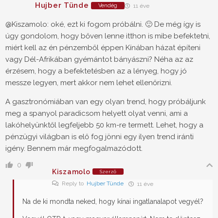
Hujber Tünde
Vendég
11 éve
@Kiszamolo
: oké, ezt ki fogom próbálni. 🙂 De még így is
úgy gondolom, hogy bőven lenne itthon is mibe befektetni,
miért kell az én pénzemből éppen Kínában házat építeni
vagy Dél-Afrikában gyémántot bányászni? Néha az az
érzésem, hogy a befektetésben az a lényeg, hogy jó
messze legyen, mert akkor nem lehet ellenőrizni.
A gasztronómiában van egy olyan trend, hogy próbáljunk
meg a spanyol paradicsom helyett olyat venni, ami a
lakóhelyünktől legfeljebb 50 km-re termett. Lehet, hogy a
pénzügyi világban is elő fog jönni egy ilyen trend iránti
igény. Bennem már megfogalmazódott.
0
Kiszamolo
Szerző
Reply to
Hujber Tünde
11 éve
Na de ki mondta neked, hogy kínai ingatlanalapot vegyél?