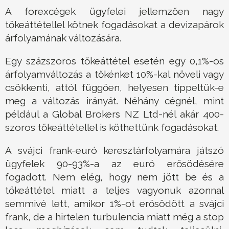
A forexcégek ügyfelei jellemzően nagy
tőkeáttétellel kötnek fogadásokat a devizapárok
árfolyamának változására.
Egy százszoros tőkeáttétel esetén egy 0,1%-os
árfolyamváltozás a tőkénket 10%-kal növeli vagy
csökkenti, attól függően, helyesen tippeltük-e
meg a változás irányát. Néhány cégnél, mint
például a Global Brokers NZ Ltd-nél akár 400-
szoros tőkeáttétellel is köthettünk fogadásokat.
A svájci frank-euró keresztárfolyamára játszó
ügyfelek 90-93%-a az euró erősödésére
fogadott. Nem elég, hogy nem jött be és a
tőkeáttétel miatt a teljes vagyonuk azonnal
semmivé lett, amikor 1%-ot erősödött a svájci
frank, de a hirtelen turbulencia miatt még a stop