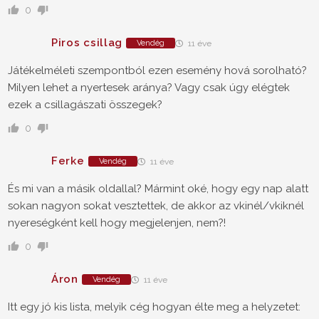
0
Piros csillag
Vendég
11 éve
Játékelméleti szempontból ezen esemény hová sorolható?
Milyen lehet a nyertesek aránya? Vagy csak úgy elégtek
ezek a csillagászati összegek?
0
Ferke
Vendég
11 éve
És mi van a másik oldallal? Mármint oké, hogy egy nap alatt
sokan nagyon sokat vesztettek, de akkor az vkinél/vkiknél
nyereségként kell hogy megjelenjen, nem?!
0
Áron
Vendég
11 éve
Itt egy jó kis lista, melyik cég hogyan élte meg a helyzetet: