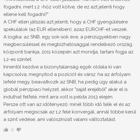
fogadni, mert 1.2 -höz volt kötve, de ez azt jelenti hogy
ellene kell fogadni?"
A CHF ellen játszás azt jelenti, hogy a CHF gyengülésére
spekulálok (az EUR ellenében), azaz EURCHF-et veszek.
A logika: az SNB, egy sok-sok éve, a pénzügyekben nagy
megbecsüléssel és megbízhatósággal rendelkező ország
központi bankja, 2011 közepén azt mondja, tartani fogja az
1,2-es szintet.
Innentől kezdve a bizonytalanság egyik oldala ki van
kapcsolva, megnyitod a pozíciót és vársz: ha az árfolyam
lefelé megy, beavatkozik az SNB, ha pedig úgy alakul a
globál pénzpiaci helyzet, akkor "saját erejéből" akár el is
indulhat felfelé, mint arra volt is példa 2013 elején.
Persze ott van az időtényező: minél több idő telik el és az
árfolyam mégiscsak az 1,2 felé konvergál, annál többe kerül
a szint védése, ami valószínűsít valami változtatást.
0