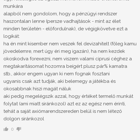
munkára
alapból nem gondolom, hogy a pénzügyi rendszer
haszontalan lenne (persze vadhajtások - mint az élet
minden területén - előfordulnak), de végigkövetve ezt a
logikát:
ha én mint kisember nem veszek fel devizahitelt (főleg kamu
jövedelemre, mert úgy éri meg igazán), ha nem kezdek
okoskodva forexezni, nem viszem valami ciprusi céghez a
megtakarításomat hozomra beígért plusz pár% kamatra
stb., akkor engem ugyan ki nem fognak fosztani
ugyanis csak azt tudják, aki belemegy a játékba és
okosabbnak hiszi magát náluk
aki pedig megelégszik azzal, hogy értéket termelő munkát
folytat (ami miatt siránkozol) azt ez az egész nem érinti,
tehát a saját axiómarendszereden belül is nem létező
dolgon siránkozol
0