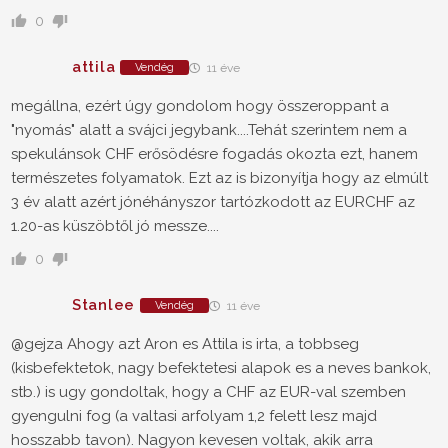
0
attila
Vendég
11 éve
megállna, ezért úgy gondolom hogy összeroppant a
"nyomás" alatt a svájci jegybank....Tehát szerintem nem a
spekulánsok CHF erősödésre fogadás okozta ezt, hanem
természetes folyamatok. Ezt az is bizonyítja hogy az elmúlt
3 év alatt azért jónéhányszor tartózkodott az EURCHF az
1.20-as küszöbtől jó messze....
0
Stanlee
Vendég
11 éve
@gejza Ahogy azt Aron es Attila is irta, a tobbseg
(kisbefektetok, nagy befektetesi alapok es a neves bankok,
stb.) is ugy gondoltak, hogy a CHF az EUR-val szemben
gyengulni fog (a valtasi arfolyam 1,2 felett lesz majd
hosszabb tavon). Nagyon kevesen voltak, akik arra