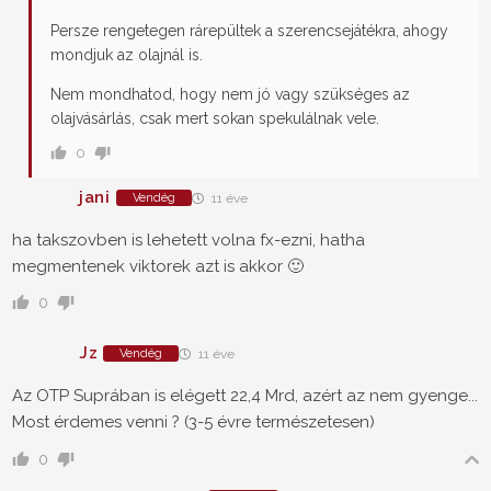
Persze rengetegen rárepültek a szerencsejátékra, ahogy
mondjuk az olajnál is.
Nem mondhatod, hogy nem jó vagy szükséges az
olajvásárlás, csak mert sokan spekulálnak vele.
0
jani
Vendég
11 éve
ha takszovben is lehetett volna fx-ezni, hatha
megmentenek viktorek azt is akkor 🙂
0
Jz
Vendég
11 éve
Az OTP Suprában is elégett 22,4 Mrd, azért az nem gyenge...
Most érdemes venni ? (3-5 évre természetesen)
0