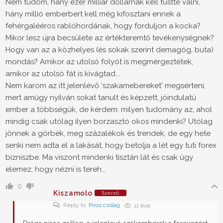
Nem tudom, hány ezer milliár dollárnak kell füstté válni,
hány millió emberbert kell még kifosztani ennek a
fehérgalééros rablóhordának, hogy forduljon a kocka?
Mikor lesz újra becsülete az értékteremtő tevékenységnek?
Hogy van az a közhelyes (és sokak szerint demagóg, buta)
mondás? Amikor az utolsó folyót is megmérgeztétek,
amikor az utolsó fát is kivágtad...
Nem karom az itt jelenlévő 'szakamebereket' megsérteni,
mert amúgy nyilván sokat tanult és képzett, jóindulatú
ember a többségük, de kérdem: milyen tudomány az, ahol
mindig csak utólag ilyen borzasztó okos mindenki? Utólag
jönnek a görbék, meg százalékok és trendek, de egy hete
senki nem adta el a lakását, hogy betolja a lét egy tuti forex
bizniszbe. Ma viszont mindenki tisztán lát és csak úgy
elemez, hogy nézni is tereh...
0
Kiszamolo
Szerző
Reply to
Piros csillag
11 éve