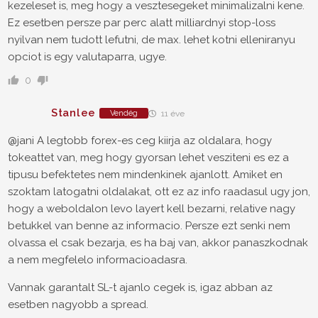
kezeleset is, meg hogy a vesztesegeket minimalizalni kene.
Ez esetben persze par perc alatt milliardnyi stop-loss
nyilvan nem tudott lefutni, de max. lehet kotni elleniranyu
opciot is egy valutaparra, ugye.
0
Stanlee
Vendég
11 éve
@jani A legtobb forex-es ceg kiirja az oldalara, hogy
tokeattet van, meg hogy gyorsan lehet vesziteni es ez a
tipusu befektetes nem mindenkinek ajanlott. Amiket en
szoktam latogatni oldalakat, ott ez az info raadasul ugy jon,
hogy a weboldalon levo layert kell bezarni, relative nagy
betukkel van benne az informacio. Persze ezt senki nem
olvassa el csak bezarja, es ha baj van, akkor panaszkodnak
a nem megfelelo informacioadasra.
Vannak garantalt SL-t ajanlo cegek is, igaz abban az
esetben nagyobb a spread.