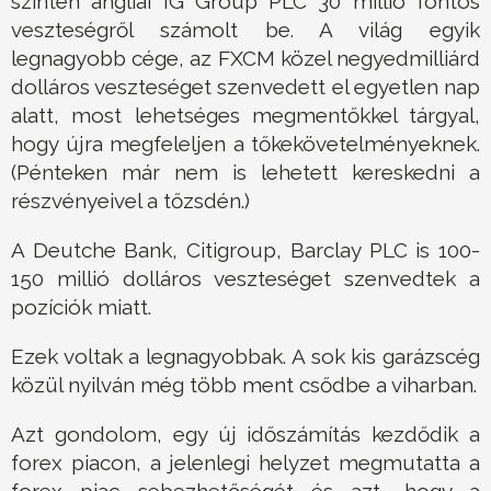
szintén angliai IG Group PLC 30 millió fontos
veszteségről számolt be. A világ egyik
legnagyobb cége, az FXCM közel negyedmilliárd
dolláros veszteséget szenvedett el egyetlen nap
alatt, most lehetséges megmentőkkel tárgyal,
hogy újra megfeleljen a tőkekövetelményeknek.
(Pénteken már nem is lehetett kereskedni a
részvényeivel a tőzsdén.)
A Deutche Bank, Citigroup, Barclay PLC is 100-
150 millió dolláros veszteséget szenvedtek a
pozíciók miatt.
Ezek voltak a legnagyobbak. A sok kis garázscég
közül nyilván még több ment csődbe a viharban.
Azt gondolom, egy új időszámítás kezdődik a
forex piacon, a jelenlegi helyzet megmutatta a