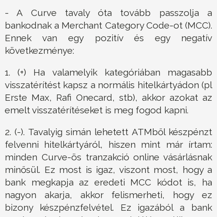
- A Curve tavaly óta tovább passzolja a
bankodnak a Merchant Category Code-ot (MCC).
Ennek van egy pozitív és egy negatív
következménye:
1. (+) Ha valamelyik kategóriában magasabb
visszatérítést kapsz a normális hitelkártyádon (pl
Erste Max, Rafi Onecard, stb), akkor azokat az
emelt visszatérítéseket is meg fogod kapni.
2. (-). Tavalyig simán lehetett ATMből készpénzt
felvenni hitelkártyáról, hiszen mint már írtam:
minden Curve-ös tranzakció online vásárlásnak
minősül. Ez most is igaz, viszont most, hogy a
bank megkapja az eredeti MCC kódot is, ha
nagyon akarja, akkor felismerheti, hogy ez
bizony készpénzfelvétel. Ez igazából a bank