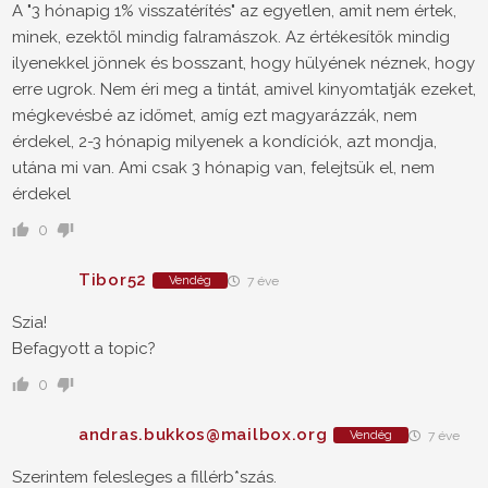
A "3 hónapig 1% visszatérítés" az egyetlen, amit nem értek,
minek, ezektől mindig falramászok. Az értékesítők mindig
ilyenekkel jönnek és bosszant, hogy hülyének néznek, hogy
erre ugrok. Nem éri meg a tintát, amivel kinyomtatják ezeket,
mégkevésbé az időmet, amíg ezt magyarázzák, nem
érdekel, 2-3 hónapig milyenek a kondíciók, azt mondja,
utána mi van. Ami csak 3 hónapig van, felejtsük el, nem
érdekel
0
Tibor52
Vendég
7 éve
Szia!
Befagyott a topic?
0
andras.bukkos@mailbox.org
Vendég
7 éve
Szerintem felesleges a fillérb*szás.