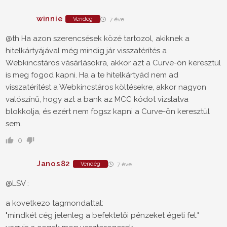
winnie
Vendég
7 éve
@th Ha azon szerencsések közé tartozol, akiknek a
hitelkártyájával még mindig jár visszatérítés a
Webkincstáros vásárlásokra, akkor azt a Curve-ön keresztül
is meg fogod kapni. Ha a te hitelkártyád nem ad
visszatérítést a Webkincstáros költésekre, akkor nagyon
valószínű, hogy azt a bank az MCC kódot vizslatva
blokkolja, és ezért nem fogsz kapni a Curve-ön keresztül
sem.
0
Janos82
Vendég
7 éve
@LSV :
a kovetkezo tagmondattal:
"mindkét cég jelenleg a befektetői pénzeket égeti fel."