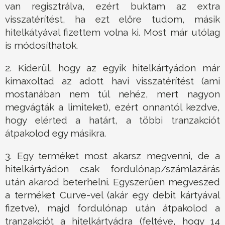
van regisztrálva, ezért buktam az extra
visszatérítést, ha ezt előre tudom, másik
hitelkátyával fizettem volna ki. Most már utólag
is módosíthatok.
2. Kiderül, hogy az egyik hitelkártyádon már
kimaxoltad az adott havi visszatérítést (ami
mostanában nem túl nehéz, mert nagyon
megvágták a limiteket), ezért onnantól kezdve,
hogy elérted a határt, a többi tranzakciót
átpakolod egy másikra.
3. Egy terméket most akarsz megvenni, de a
hitelkártyádon csak fordulónap/számlazárás
után akarod beterhelni. Egyszerűen megveszed
a terméket Curve-vel (akár egy debit kártyával
fizetve), majd fordulónap után átpakolod a
tranzakciót a hitelkártyádra (feltéve, hogy 14