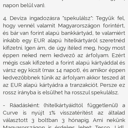
napon belül van).
4. Deviza ingadozásra "spekulálsz": Tegyük fel,
hogy vennél valamit Magyarországon forintért,
és bár van forint alapú bankkártyád, te valamiért
inkább egy EUR alapú hitelkártyáról szeretnéd
kifizetni. Igen ám, de úgy ítéled meg, hogy most
éppen neked nem kedvező az árfolyam. Ezért
mégis csak kifizeted a forint alapú kártyáddal és
vársz egy kicsit (max 14 napot), és amikor éppen
kedvezőbbnek tűnik az árfolyam akkor teszed át
az EUR alapú kártyádra a tranzakciót. Persze ez
rossz irányba is elsülhet ha rosszul spekulálsz.
- Ráadásként: (hitelkártyáidtól függetlenül) a
Curve is nyújt 1% visszatérítést az általad
választott 3 boltban 3 hónapig. Ami nekünk
Magyarországon is érdekes lehet: Tesco, Lidl,