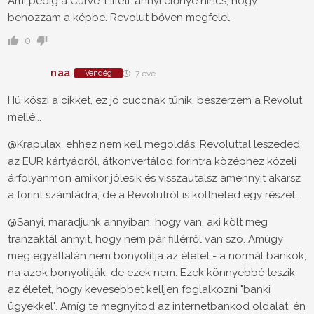
Ami pedig a Curve-t illeti: annyi előnye nincs, hogy
behozzam a képbe. Revolut bőven megfelel.
0
naa
Vendég
7 éve
Hú köszi a cikket, ez jó cuccnak tűnik, beszerzem a Revolut
mellé...
@Krapulax, ehhez nem kell megoldás: Revoluttal leszeded
az EUR kártyádról, átkonvertálod forintra középhez közeli
árfolyanmon amikor jólesik és visszautalsz amennyit akarsz
a forint számládra, de a Revolutról is költheted egy részét...
@Sanyi, maradjunk annyiban, hogy van, aki költ meg
tranzaktál annyit, hogy nem pár fillérről van szó. Amúgy
meg egyáltalán nem bonyolítja az életet - a normál bankok,
na azok bonyolítják, de ezek nem. Ezek könnyebbé teszik
az életet, hogy kevesebbet kelljen foglalkozni "banki
ügyekkel". Amíg te megnyitod az internetbankod oldalát, én