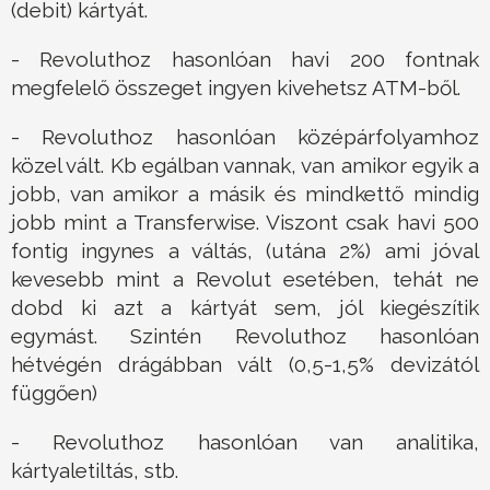
(debit) kártyát.
- Revoluthoz hasonlóan havi 200 fontnak
megfelelő összeget ingyen kivehetsz ATM-ből.
- Revoluthoz hasonlóan középárfolyamhoz
közel vált. Kb egálban vannak, van amikor egyik a
jobb, van amikor a másik és mindkettő mindig
jobb mint a Transferwise. Viszont csak havi 500
fontig ingynes a váltás, (utána 2%) ami jóval
kevesebb mint a Revolut esetében, tehát ne
dobd ki azt a kártyát sem, jól kiegészítik
egymást. Szintén Revoluthoz hasonlóan
hétvégén drágábban vált (0,5-1,5% devizától
függően)
- Revoluthoz hasonlóan van analitika,
kártyaletiltás, stb.