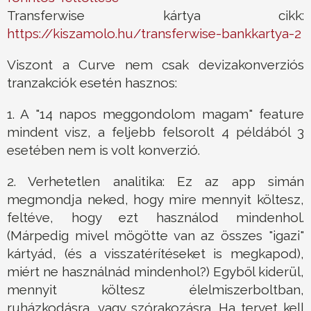
Transferwise kártya cikk:
https://kiszamolo.hu/transferwise-bankkartya-2
Viszont a Curve nem csak devizakonverziós
tranzakciók esetén hasznos:
1. A "14 napos meggondolom magam" feature
mindent visz, a feljebb felsorolt 4 példából 3
esetében nem is volt konverzió.
2. Verhetetlen analitika: Ez az app simán
megmondja neked, hogy mire mennyit költesz,
feltéve, hogy ezt használod mindenhol.
(Márpedig mivel mögötte van az összes "igazi"
kártyád, (és a visszatérítéseket is megkapod),
miért ne használnád mindenhol?) Egyből kiderül,
mennyit költesz élelmiszerboltban,
ruházkodásra, vagy szórakozásra. Ha tervet kell