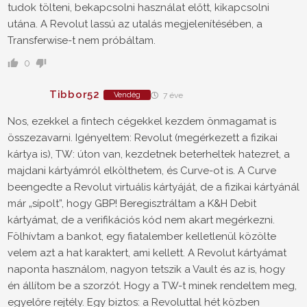
tudok tölteni, bekapcsolni használat előtt, kikapcsolni
utána. A Revolut lassú az utalás megjelenítésében, a
Transferwise-t nem próbáltam.
0
Tibbor52
Vendég
7 éve
Nos, ezekkel a fintech cégekkel kezdem önmagamat is
összezavarni. Igényeltem: Revolut (megérkezett a fizikai
kártya is), TW: úton van, kezdetnek beterheltek hatezret, a
majdani kártyámról elkölthetem, és Curve-ot is. A Curve
beengedte a Revolut virtuális kártyáját, de a fizikai kártyánál
már „sípolt”, hogy GBP! Beregisztráltam a K&H Debit
kártyámat, de a verifikációs kód nem akart megérkezni.
Fölhívtam a bankot, egy fiatalember kelletlenül közölte
velem azt a hat karaktert, ami kellett. A Revolut kártyámat
naponta használom, nagyon tetszik a Vault és az is, hogy
én állítom be a szorzót. Hogy a TW-t minek rendeltem meg,
egyelőre rejtély. Egy biztos: a Revoluttal hét közben