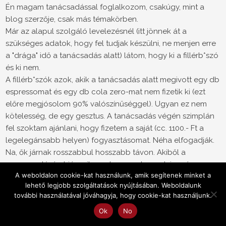
Én magam tanácsadással foglalkozom, csakúgy, mint a
blog szerzője, csak más témakörben.
Már az alapul szolgáló levelezésnél (itt jönnek át a
szükséges adatok, hogy fel tudjak készülni, ne menjen erre
a "drága" idő a tanácsadás alatt) látom, hogy ki a fillérb*szó
és ki nem.
A fillérb*szók azok, akik a tanácsadás alatt megivott egy db
espressomat és egy db cola zero-mat nem fizetik ki (ezt
előre megjósolom 90% valószínűséggel). Ugyan ez nem
kötelesség, de egy gesztus. A tanácsadás végén szimplán
fel szoktam ajánlani, hogy fizetem a saját (cc. 1100.- Ft a
legelegánsabb helyen) fogyasztásomat. Néha elfogadják.
Na, ők járnak rosszabbul hosszabb távon. Akiből a
nagyvonalúság hiányzik, azok sosem lesznek igazán
A weboldalon cookie-kat használunk, amik segítenek minket a
vagyonosak.
lehető legjobb szolgáltatások nyújtásában. Weboldalunk
0
további használatával jóváhagyja, hogy cookie-kat használjunk.
Ok
No
Tibor52
Vendég
7 éve