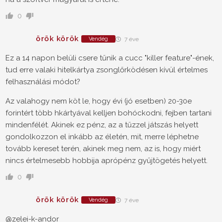
0
örök körök
Vendég
7 éve
Ez a 14 napon belüli csere tűnik a cucc "killer feature"-ének,
tud erre valaki hitelkártya zsonglőrködésen kívül értelmes
felhasználási módot?
Az valahogy nem köt le, hogy évi (jó esetben) 20-30e
forintért több hkártyával kelljen bohóckodni, fejben tartani
mindenfélét. Akinek ez pénz, az a tűzzel játszás helyett
gondolkozzon el inkább az életén, mit, merre léphetne
tovább kereset terén, akinek meg nem, az is, hogy miért
nincs értelmesebb hobbija aprópénz gyűjtögetés helyett.
0
örök körök
Vendég
7 éve
@zelei-k-andor