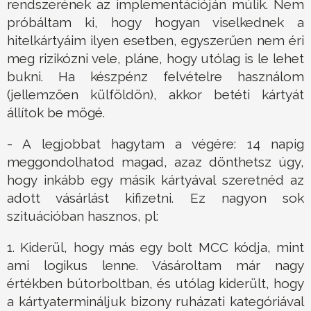
rendszerének az implementációján múlik. Nem
próbáltam ki, hogy hogyan viselkednek a
hitelkártyáim ilyen esetben, egyszerűen nem éri
meg rizikózni vele, pláne, hogy utólag is le lehet
bukni. Ha készpénz felvételre használom
(jellemzően külföldön), akkor betéti kártyát
állítok be mögé.
- A legjobbat hagytam a végére: 14 napig
meggondolhatod magad, azaz dönthetsz úgy,
hogy inkább egy másik kártyával szeretnéd az
adott vásárlást kifizetni. Ez nagyon sok
szituációban hasznos, pl:
1. Kiderül, hogy más egy bolt MCC kódja, mint
ami logikus lenne. Vásároltam már nagy
értékben bútorboltban, és utólag kiderült, hogy
a kártyatermináljuk bizony ruházati kategóriával