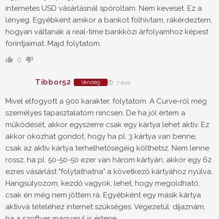
internetes USD vásárlásnál spóroltam. Nem keveset. Ez a
lényeg. Egyébként amikor a bankot fölhívtam, rákérdeztem,
hogyan váltanak a real-time bankközi árfolyamhoz képest
forintjaimat. Majd folytatom.
0
Tibbor52
Vendég
7 éve
Mivel elfogyott a 900 karakter, folytatom. A Curve-ról még
személyes tapasztalatom nincsen. De ha jól értem a
működését, akkor egyszerre csak egy kártya lehet aktív. Ez
akkor okozhat gondot, hogy ha pl. 3 kártya van benne,
csak az aktív kártya terhelhetőségéig költhetsz. Nem lenne
rossz, ha pl. 50-50-50 ezer van három kártyán, akkor egy 62
ezres vásárlást "folytathatna" a következő kártyához nyúlva.
Hangsúlyozom, kezdő vagyok, lehet, hogy megoldható,
csak én még nem jöttem rá. Egyébként egy másik kártya
aktívvá tételéhez internet szükséges. Végezetül: díjaznám,
ha a szoftver magyarul is értene.