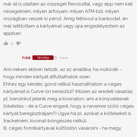
már át is utaltam az összeget Revoluttal, vagy épp nem kell
nézegetnem, milyen árfolyam, milyen ATM-ből, milyen
országban veszek ki pénzt. Amíg felhívod a bankodat, én
már letiltottam a kártyámat vagy újra engedélyeztem az
appban.
0
naa
Vendég
7 éve
Ami nekem ebben tetszik, az az analitika, ha működik -
hogy minden kártyát átfuttathatok ezen.
Ehhez egy kérdés: gond nélkül használhatom a céges
kártyámat is Curve-ön keresztül? (Hiszen az eredeti vásárlás,
pl. benzinkút jelenik meg a kivonaton, ami a könyvelésnek
tökéletes - de a Curve engedi, hogy a nevemre szóló céges
kártyát beregisztráljam?) Ugye ha pl. azokat a költéseket is
trackelném, kivonat-böngészés nélkül.
Ill. céges forintkártyával külföldön vásárolni - ha megy.