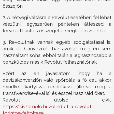
összejön.
2. A hétvégi váltásra a Revolut esetében fel lehet
készülni: egyszerűen pénteken átteszed a
tervezett költés összegét a megfelelő zsebbe.
3. Revolutnak vannak egyéb szolgáltatásai is,
amik itt hiányoznak bár azokat még én sem
használtam soha, ebből talán a leghasznosabb a
pénzküldés másik Revolut felhasználónak.
Ezért az én javaslatom, hogy ha a
devizakonverzión való spórolás a fő cél, akkor
mindkét kártyával rendelkezz (illetve még a
transfwerwise-éval is) és ésszel használd őket.
Revolut utolsó cikk:
https://kiszamolo.hu/elindult-a-revolut-
forintos-feltoltese