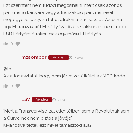
Ezt szerintem nem tudod megcsinálni, mert csak azonos
pénznemű kártyára vagy a tranzakció pénznemével
megegyező kártyára lehet átrakni a tranzakciót. Azaz ha
egy Ft tranzakciót Ft kártyával fizetsz, akkor azt nem tudod
EUR kártyára átrakni csak egy másik Ft kártyára.
0
mzsombor
Vendég
7 éve
@th
Az a tapasztalat, hogy nem jár, mivel átküldi az MCC kódot.
0
LSV
Vendég
7 éve
"Mert a Transwerwise-zal ellentétben sem a Revolutnak sem
a Curve-nek nem biztos a jövője"
Kiváncsivá tettél, ezt mivel támasztod alá?