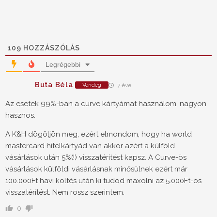
109
HOZZÁSZÓLÁS
Legrégebbi
Buta Béla
Vendég
7 éve
Az esetek 99%-ban a curve kártyámat használom, nagyon
hasznos.
A K&H dögöljön meg, ezért elmondom, hogy ha world
mastercard hitelkártyád van akkor azért a külföld
vásárlások után 5%(!) visszatérítést kapsz. A Curve-ös
vásárlások külföldi vásárlásnak minősülnek ezért már
100.000Ft havi költés után ki tudod maxolni az 5.000Ft-os
visszatérítést. Nem rossz szerintem.
0