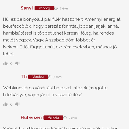
Sanyi
Vendég
7 éve
Hű, ez de bonyolult pár fillér haszonért. Amennyi energiát
belefeccölök, hogy párszáz forinttal jobban járjak, annál
hambisütéssel is többet lehet keresni, főleg, ha rendes
melót végzek. Vagy: A szabadidőm többet ér.
Nekem. Ettől függetlenül, exrtrém esetekben, másnak jó
lehet.
0
Th
Vendég
7 éve
Webkincstáros vásárlást ha ezzel intézek (mögötte
hitelkártya), vajon jár rá a visszatérítés?
0
Hufeisen
Vendég
7 éve
Szóval, ha a Revolutos kártyát regisztrálom náluk, akkor