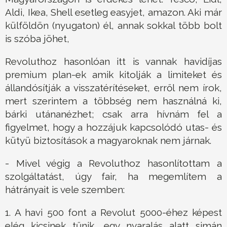
Aldi, Ikea, Shell esetleg easyjet, amazon. Aki már
külföldön (nyugaton) él, annak sokkal több bolt
is szóba jöhet,
Revoluthoz hasonlóan itt is vannak havidíjas
premium plan-ek amik kitolják a limiteket és
állandósítják a visszatérítéseket, erről nem írok,
mert szerintem a többség nem használná ki,
bárki utánanézhet; csak arra hívnám fel a
figyelmet, hogy a hozzájuk kapcsolódó utas- és
kütyü biztosítások a magyaroknak nem járnak.
- Mivel végig a Revoluthoz hasonlítottam a
szolgáltatást, úgy fair, ha megemlítem a
hátrányait is vele szemben:
1. A havi 500 font a Revolut 5000-éhez képest
elég kicsinek tűnik, egy nyaralás alatt simán