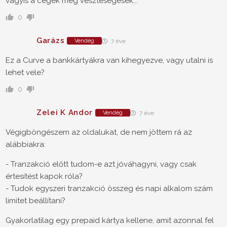
vagyis a cegek meg vesztesegesek...
0
Garázs
Vendég
7 éve
Ez a Curve a bankkártyákra van kihegyezve, vagy utalni is
lehet vele?
0
Zelei K Andor
Vendég
7 éve
Végigböngészem az oldalukat, de nem jöttem rá az
alábbiakra:
- Tranzakció előtt tudom-e azt jóváhagyni, vagy csak
értesítést kapok róla?
- Tudok egyszeri tranzakció összeg és napi alkalom szám
limitet beállítani?
Gyakorlatilag egy prepaid kártya kellene, amit azonnal fel