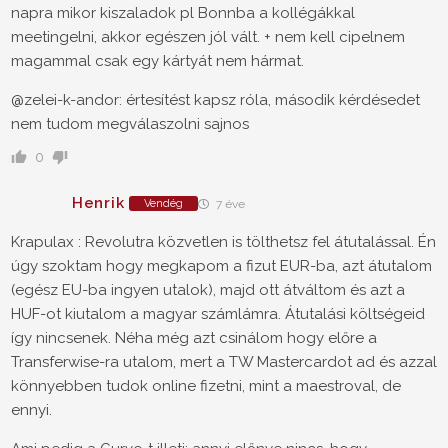
napra mikor kiszaladok pl Bonnba a kollégákkal
meetingelni, akkor egészen jól vált. + nem kell cipelnem
magammal csak egy kártyát nem hármat.
@zelei-k-andor: értesítést kapsz róla, második kérdésedet
nem tudom megválaszolni sajnos
0
Henrik
Vendég
7 éve
Krapulax : Revolutra közvetlen is tölthetsz fel átutalással. Én
úgy szoktam hogy megkapom a fizut EUR-ba, azt átutalom
(egész EU-ba ingyen utalok), majd ott átváltom és azt a
HUF-ot kiutalom a magyar számlámra. Átutalási költségeid
így nincsenek. Néha még azt csinálom hogy előre a
Transferwise-ra utalom, mert a TW Mastercardot ad és azzal
könnyebben tudok online fizetni, mint a maestroval, de
ennyi.