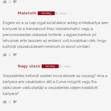
0
Matetoth
Vendég
7 éve
Engem ez a 14 nap izgat kicsit:akkor addig a hitelkartya sem
konyveli le a tranzakciot (hisz visszahivhato) vagy a
penzvisszaadas utalassal tortenik, s egyes bankok jol
lehuznak erte (asszem az ersterol volt korabban cikk, hogy
kulfoldi visszakuldesert minimum 10 eurot vontak).
0
Nagy utazó
Vendég
7 éve
Visszatérítés (refund) esetén hová érkezik az összeg? Arra a
kártyára ami vásárláskor állt a Curve mögött vagy (ha
időközben változtattál) a visszatérítés idején beállított
kártyára?
0