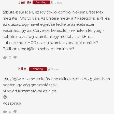
Jani85
Vendég
7 éve
@buta-bela Igen, ez így tök jó kombó. Nekem Erste Max,
meg K&H World van. Az Erstére megy a 3 kategória, a KH-ra
az utazás. Egy mivel egyik se fedte le az élelmiszer
vásárlást, így az. Curve-ön keresztül - remélem tényleg -
külföldinek is fog számítani, így mehet az is. kH-ra.
Jut eszembe. MCC csak a számlakivonatból derül ki?
Boltban nem írják rá sehol a terminálra?
0
hitel
Vendég
7 éve
Lenyűgöz az emberek türelme akik ezeket a dolgokat ilyen
szinten így végigmazsolázzák.
Mindjárt Kiszámolóval az élen.
🙂
Köszönjük
0