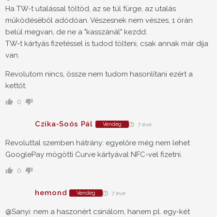
Ha TW-t utalással töltöd, az se túl fürge, az utalás
működéséből adódóan. Vészesnek nem vészes, 1 órán
belül megvan, de ne a "kasszánál" kezdd.
TW-t kártyás fizetéssel is tudod tölteni, csak annak már díja
van.
Revolutom nincs, össze nem tudom hasonlítani ezért a
kettőt.
0
Czika-Soós Pál
Vendég
7 éve
Revoluttal szemben hátrány: egyelőre még nem lehet
GooglePay mögötti Curve kártyával NFC-vel fizetni.
0
hemond
Vendég
7 éve
@Sanyi: nem a haszonért csinálom, hanem pl. egy-két