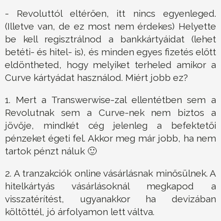
- Revoluttól eltérően, itt nincs egyenleged.
(Illetve van, de ez most nem érdekes) Helyette
be kell regisztrálnod a bankkártyáidat (lehet
betéti- és hitel- is), és minden egyes fizetés előtt
eldöntheted, hogy melyiket terheled amikor a
Curve kártyádat használod. Miért jobb ez?
1. Mert a Transwerwise-zal ellentétben sem a
Revolutnak sem a Curve-nek nem biztos a
jövője, mindkét cég jelenleg a befektetői
pénzeket égeti fel. Akkor meg már jobb, ha nem
tartok pénzt náluk 🙂
2. A tranzakciók online vásárlásnak minősülnek. A
hitelkártyás vásárlásoknál megkapod a
visszatérítést, ugyanakkor ha devizában
költöttél, jó árfolyamon lett váltva.