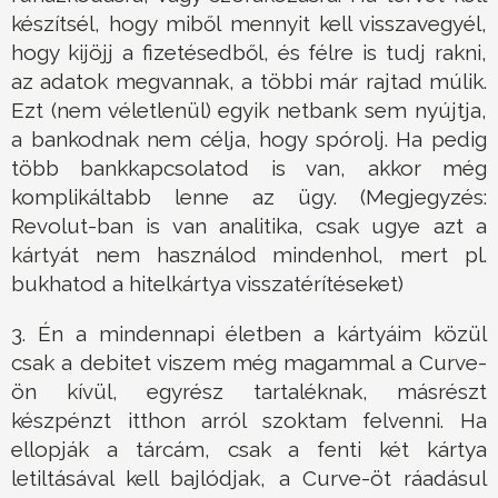
készítsél, hogy miből mennyit kell visszavegyél,
hogy kijöjj a fizetésedből, és félre is tudj rakni,
az adatok megvannak, a többi már rajtad múlik.
Ezt (nem véletlenül) egyik netbank sem nyújtja,
a bankodnak nem célja, hogy spórolj. Ha pedig
több bankkapcsolatod is van, akkor még
komplikáltabb lenne az ügy. (Megjegyzés:
Revolut-ban is van analitika, csak ugye azt a
kártyát nem használod mindenhol, mert pl.
bukhatod a hitelkártya visszatérítéseket)
3. Én a mindennapi életben a kártyáim közül
csak a debitet viszem még magammal a Curve-
ön kívül, egyrész tartaléknak, másrészt
készpénzt itthon arról szoktam felvenni. Ha
ellopják a tárcám, csak a fenti két kártya
letiltásával kell bajlódjak, a Curve-öt ráadásul