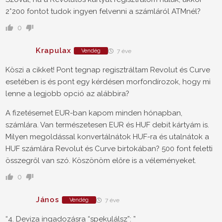
2*200 fontot tudok ingyen felvenni a számláról ATMnél?
0
Krapulax
Vendég
7 éve
Köszi a cikket! Pont tegnap regisztráltam Revolut és Curve
esetében is és pont egy kérdésen morfondírozok, hogy mi
lenne a legjobb opció az alábbira?
A fizetésemet EUR-ban kapom minden hónapban,
számlára. Van természetesen EUR és HUF debit kártyám is.
Milyen megoldással konvertálnátok HUF-ra és utalnátok a
HUF számlára Revolut és Curve birtokában? 500 font feletti
összegről van szó. Köszönöm előre is a véleményeket.
0
János
Vendég
7 éve
“4. Deviza ingadozásra “spekulálsz”: ”