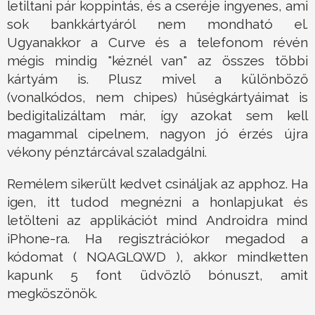
letiltani pár koppintás, és a cseréje ingyenes, ami
sok bankkártyáról nem mondható el.
Ugyanakkor a Curve és a telefonom révén
mégis mindig "kéznél van" az összes többi
kártyám is. Plusz mivel a különböző
(vonalkódos, nem chipes) hűségkártyáimat is
bedigitalizáltam már, így azokat sem kell
magammal cipelnem, nagyon jó érzés újra
vékony pénztárcával szaladgálni.
Remélem sikerült kedvet csináljak az apphoz. Ha
igen, itt tudod megnézni a honlapjukat és
letölteni az applikációt mind Androidra mind
iPhone-ra. Ha regisztrációkor megadod a
kódomat ( NQAGLQWD ), akkor mindketten
kapunk 5 font üdvözlő bónuszt, amit
megköszönök.