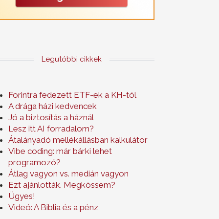
Legutóbbi cikkek
Forintra fedezett ETF-ek a KH-tól
A drága házi kedvencek
Jó a biztosítás a háznál
Lesz itt AI forradalom?
Átalányadó mellékállásban kalkulátor
Vibe coding: már bárki lehet
programozó?
Átlag vagyon vs. medián vagyon
Ezt ajánlották. Megkössem?
Ügyes!
Videó: A Biblia és a pénz