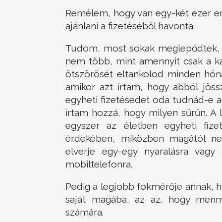
Remélem, hogy van egy-két ezer embe
ajánlani a fizetéséből havonta.
Tudom, most sokak meglepődtek, ho
nem több, mint amennyit csak a k
ötszörösét eltankolod minden hónap
amikor azt írtam, hogy abból jöss
egyheti fizetésedet oda tudnád-e 
írtam hozzá, hogy milyen sűrűn. A
egyszer az életben egyheti fiz
érdekében, miközben magától nem
elverje egy-egy nyaralásra vagy 
mobiltelefonra.
Pedig a legjobb fokmérője annak, 
saját magába, az az, hogy menn
számára.