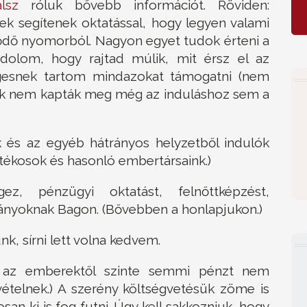
álsz
róluk bővebb információt. Röviden:
 segítenek oktatással, hogy legyen valami
lődő nyomorból. Nagyon egyet tudok érteni a
ndolom, hogy rajtad múlik, mit érsz el az
égesnek tartom mindazokat támogatni (nem
kik nem kapták meg még az induláshoz sem a
 és az egyéb hátrányos helyzetből indulók
tékosok és hasonló embertársaink.)
 pénzügyi oktatást, felnőttképzést,
gányoknak Bagon. (Bővebben a honlapjukon.)
k, sírni lett volna kedvem.
k, az emberektől szinte semmi pénzt nem
ivételnek.) A szerény költségvetésük zöme is
an ki is fog futni. Úgy kell sakkozniuk, hogy