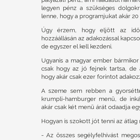
legyen pénz a szükséges dolgokr
lenne, hogy a programjukat akár 20 
Úgy érzem, hogy eljött az idő
hozzáállásán az adakozással kapcs
de egyszer el kell kezdeni.
Ugyanis a magyar ember bármikor a
csak hogy az jó fejnek tartsa, d
hogy akár csak ezer forintot adakoz
A szeme sem rebben a gyorsétter
krumpli-hamburger menü, de inká
akár csak két menü árát odaadja e
Hogyan is szokott jót tenni az átla
- Az összes segélyfelhívást mego