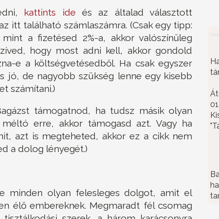
edni,
kattints ide
és az általad választott
 az itt található számlaszámra. (Csak egy tipp:
 mint a fizetésed 2%-a, akkor valószínűleg
szíved, hogy most adni kell, akkor gondold
Ha
zna-e a költségvetésedből. Ha csak egyszer
tá
is jó, de nagyobb szükség lenne egy kisebb
t számítani.)
Át
01
agázst támogatnod, ha tudsz másik olyan
Ki
i méltó erre, akkor támogasd azt. Vagy ha
"T
t, azt is megteheted, akkor ez a cikk nem
d a dolog lényegét.)
Ba
ha
e minden olyan felesleges dolgot, amit el
ta
ben élő embereknek. Megmaradt fél csomag
 tisztálkodási szerek, a három karácsonyra