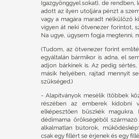
Igazgyönggyel sokat), de rendben, 
adott az ilyen utoljára pénzt a s
vagy a magára maradt nélkülöző ki
vigyen át neki ötvenezer forintot, 
Na ugye, úgysem fogja megtenni, me
(Tudom, az ötvenezer forint említ
egyáltalán bármikor is adna, el se
adjon bárkinek is. Az pedig sértés
másik helyében, rajtad mennyit se
szükséged.)
- Alapítványok mesélik (többek kö
részében az emberek kidobni 
elképesztően büszkék magukra. H
dédimama örökségéből származó sz
alkalmatlan bútorok, működésképt
csak egy fillért se érjenek és egy fil