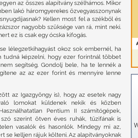
legyen az összes alapítvány szélhámos. Mikor
zemben lakó háromgyerekes özvegyasszonynak
snyugdíjasnak? Kellen most fel a székből és
százszor nagyobb szüksége van rá, mint neki.
rt ez is csak egy ócska kifogás.
ése lélegzetkihagyást okoz sok embernél, ha
m tudná képzelni, hogy ezer forintnál többet
, nem segítség. Gondolj bele, ha te lennék a
gítene az az ezer forint és mennyire lenne
zött az Igazgyöngy is), hogy az esetek nagy
való lomokat küldenek nekik és közben
asználhatatlan Pentium II számítógépek,
ó szerint ötven éves ruhák, tűzifának is
elen vasalók és hasonlók. Mindegy mi az,
lért se kelljen rájuk költeni. Az alapítványoknak