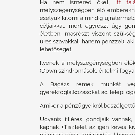
Ha nem ismered őket,
itt tal
mélyszegénységben élő embereknek
esélyük kitörni a mindig újraterme
céljaikkal, mert egyrészt úgy go
életben, másrészt viszont szüks
üres szavakkal, hanem pénzzel), a
lehetőséget.
Ilyenek a mélyszegénységben élők
(Down szindromások, értelmi fogya
A Bagázs remek munkát végez,
gyerekfoglalkozásokat ad telepi ci
Amikor a pénzügyeikről beszélgettün
Ugyanis filléres gondjaik vanna
kapnak. (Tisztelet az igen kevés k
pályázati pénz, ami ráadásul hamaros