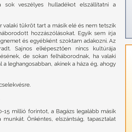
ok veszélyes hulladékot elszállítatni a
valaki tükröt tart a másik elé és nem tetszik
lháborodott hozzászólásokat. Egyik sem írja
gnemet és egyébként szoktam adakozni. Az
dt. Sajnos elképesztően nincs kultúrája
sének, de sokan felháborodnak, ha valaki
ál a leghangosabban, akinek a háza ég, ahogy
 cselekvésre.
.
15 millió forintot, a Bagázs legalább másik
a munkát. Önkéntes, elszántság, tapasztalat