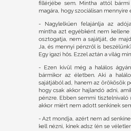
fillérjébe sem. Mintha attól bá
magára, hogy szociálisan mennyire 
- Nagylelkűen felajánlja az adój
mintha azt egyébként nem kellene 
osztogatja, nem a sajátját, de maj
Ja, és mennyi pénzről is beszélünk? 
Egy igazi hős. Ezzel aztán a világ m
- Ezen kívül még a halálos ágyán
bármikor az életben. Aki a halá
sajátjából ad, hanem az örökösök pé
hogy csak akkor hajlandó adni, a
pénzre. Ebben semmi tisztelnivaló n
akkor miért nem adott senkinek se
- Azt mondja, azért nem ad senkine
kell nézni, kinek adsz (én se véletl