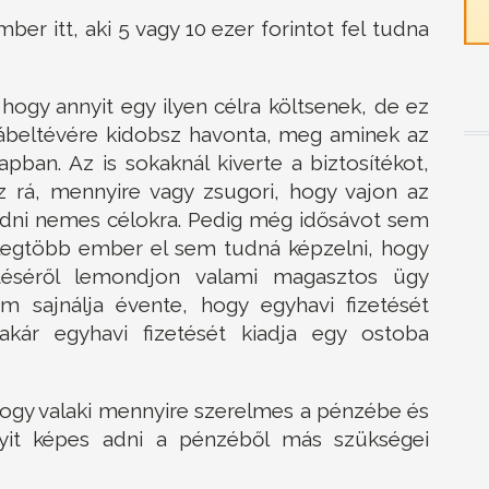
r itt, aki 5 vagy 10 ezer forintot fel tudna
gy annyit egy ilyen célra költsenek, de ez
ábeltévére kidobsz havonta, meg aminek az
ban. Az is sokaknál kiverte a biztosítékot,
z rá, mennyire vagy zsugori, hogy vajon az
adni nemes célokra. Pedig még idősávot sem
 legtöbb ember el sem tudná képzelni, hogy
etéséről lemondjon valami magasztos ügy
 sajnálja évente, hogy egyhavi fizetését
akár egyhavi fizetését kiadja egy ostoba
hogy valaki mennyire szerelmes a pénzébe és
yit képes adni a pénzéből más szükségei