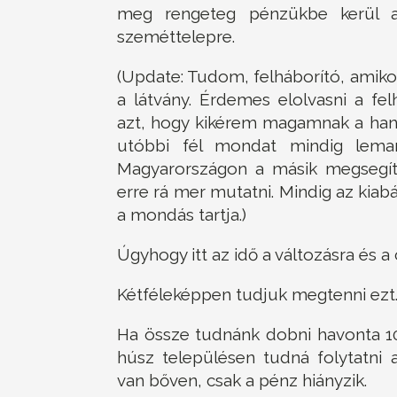
meg rengeteg pénzükbe kerül a s
szeméttelepre.
(Update: Tudom, felháborító, amikor 
a látvány. Érdemes elolvasni a fe
azt, hogy kikérem magamnak a han
utóbbi fél mondat mindig lemara
Magyarországon a másik megsegíté
erre rá mer mutatni. Mindig az kiab
a mondás tartja.)
Úgyhogy itt az idő a változásra és a
Kétféleképpen tudjuk megtenni ezt
Ha össze tudnánk dobni havonta 10-
húsz településen tudná folytatni 
van bőven, csak a pénz hiányzik.