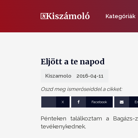
Kategóriák
Eljött a te napod
Kiszamolo
2016-04-11
Oszd meg ismerőseiddel a cikket:
X
Facebook
E
Pénteken találkoztam a Bagázs-z
tevékenykednek.