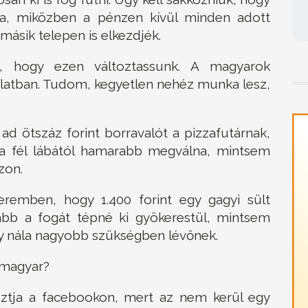
a, miközben a pénzen kívül minden adott
másik telepen is elkezdjék.
, hogy ezen változtassunk. A magyarok
olatban. Tudom, kegyetlen nehéz munka lesz,
d ötszáz forint borravalót a pizzafutárnak,
e a fél lábától hamarabb megválna, mintsem
zon.
emben, hogy 1.400 forint egy gagyi sült
bb a fogát tépné ki gyökerestül, mintsem
gy nála nagyobb szükségben lévőnek.
g magyar?
sztja a facebookon, mert az nem kerül egy