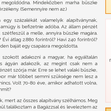
rmi megoldódna. Mindeközben marha büszke
érzékeny. (Semennyire nem az.)
a egy százalékát valamelyik alapítványnak,
amúgy is befizetnie adóba. Az állam pénzét
d szétfeszül a melle, annyira büszke magára.
Évi átlag 2.880 forintról? Havi 240 forintról?
inden baját egy csapásra megoldotta.
 szokott adakozni a magyar, ha egyáltalán
los ágyán adakozik, az megint csak nem a
nzét szórja már. Erre se lehet valaki büszke,
mikor már többet semmi szüksége nem lesz a
incs. Volt 70-80 éve, amikor adhatott volna,
mmit?
k, mert az összes alapítvány szélhámos. Meg
enül találkoztam a Bagázzsal és leveleztem az