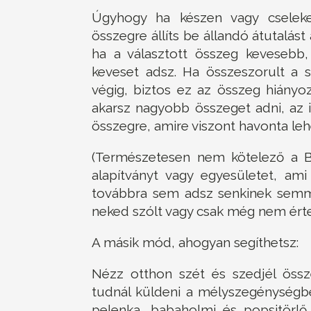
Úgyhogy ha készen vagy cselek
összegre állíts be állandó átutalást
ha a választott összeg kevesebb,
keveset adsz. Ha összeszorult a 
végig, biztos ez az összeg hiányo
akarsz nagyobb összeget adni, az 
összegre, amire viszont havonta lehe
(Természetesen nem kötelező a B
alapítványt vagy egyesületet, am
továbbra sem adsz senkinek semmi
neked szólt vagy csak még nem érte
A másik mód, ahogyan segíthetsz:
Nézz otthon szét és szedjél össz
tudnál küldeni a mélyszegénység
pelenka, babaholmi és popsitörlő,