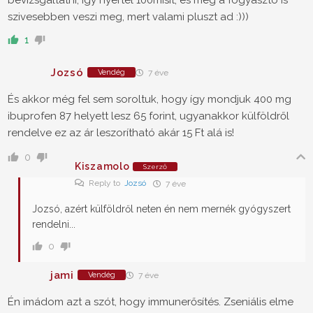
bevizsgáltatni, igy nyertél 100misit, és még a fogyasztó is
szivesebben veszi meg, mert valami pluszt ad :)))
1
Jozsó
Vendég
7 éve
És akkor még fel sem soroltuk, hogy így mondjuk 400 mg
ibuprofen 87 helyett lesz 65 forint, ugyanakkor külföldről
rendelve ez az ár leszorítható akár 15 Ft alá is!
0
Kiszamolo
Szerző
Reply to
Jozsó
7 éve
Jozsó, azért külföldről neten én nem mernék gyógyszert
rendelni...
0
jami
Vendég
7 éve
Én imádom azt a szót, hogy immunerősítés. Zseniális elme