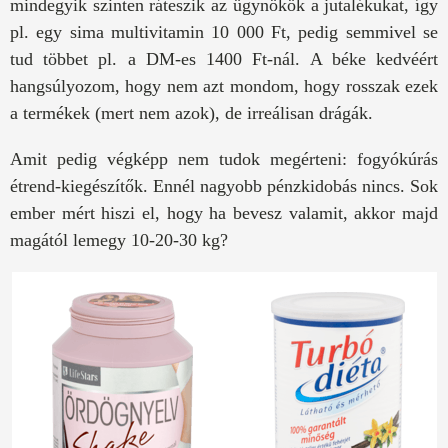
mindegyik szinten ráteszik az ügynökök a jutalékukat, így
pl. egy sima multivitamin 10 000 Ft, pedig semmivel se
tud többet pl. a DM-es 1400 Ft-nál. A béke kedvéért
hangsúlyozom, hogy nem azt mondom, hogy rosszak ezek
a termékek (mert nem azok), de irreálisan drágák.
Amit pedig végképp nem tudok megérteni: fogyókúrás
étrend-kiegészítők. Ennél nagyobb pénzkidobás nincs. Sok
ember mért hiszi el, hogy ha bevesz valamit, akkor majd
magától lemegy 10-20-30 kg?