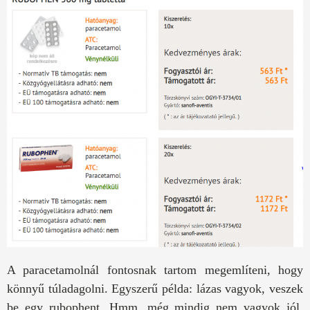
A paracetamolnál fontosnak tartom megemlíteni, hogy
könnyű túladagolni. Egyszerű példa: lázas vagyok, veszek
be egy rubophent. Hmm, még mindig nem vagyok jól,