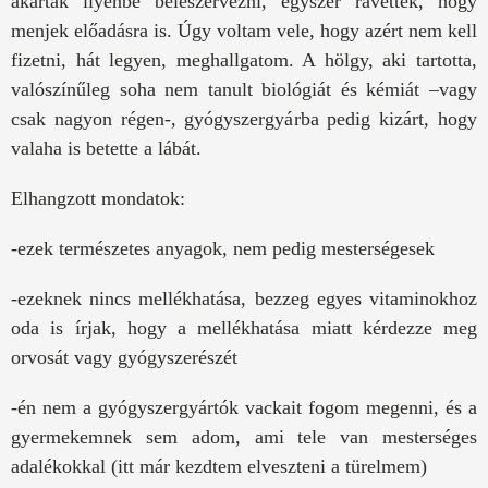
akartak ilyenbe beleszervezni, egyszer rávettek, hogy
menjek előadásra is. Úgy voltam vele, hogy azért nem kell
fizetni, hát legyen, meghallgatom. A hölgy, aki tartotta,
valószínűleg soha nem tanult biológiát és kémiát –vagy
csak nagyon régen-, gyógyszergyárba pedig kizárt, hogy
valaha is betette a lábát.
Elhangzott mondatok:
-ezek természetes anyagok, nem pedig mesterségesek
-ezeknek nincs mellékhatása, bezzeg egyes vitaminokhoz
oda is írjak, hogy a mellékhatása miatt kérdezze meg
orvosát vagy gyógyszerészét
-én nem a gyógyszergyártók vackait fogom megenni, és a
gyermekemnek sem adom, ami tele van mesterséges
adalékokkal (itt már kezdtem elveszteni a türelmem)