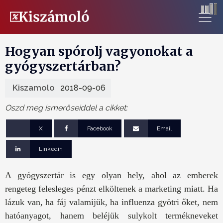
Hogyan spórolj vagyonokat a
gyógyszertárban?
Kiszamolo
2018-09-06
Oszd meg ismerőseiddel a cikket:
X
Facebook
Email
Linkedin
A gyógyszertár is egy olyan hely, ahol az emberek
rengeteg felesleges pénzt elköltenek a marketing miatt. Ha
lázuk van, ha fáj valamijük, ha influenza gyötri őket, nem
hatóanyagot, hanem beléjük sulykolt termékneveket