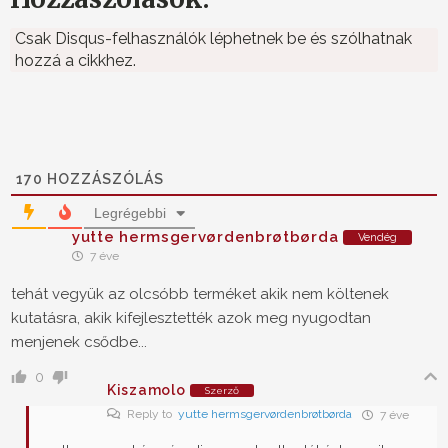
Csak Disqus-felhasználók léphetnek be és szólhatnak
hozzá a cikkhez.
170
HOZZÁSZÓLÁS
Legrégebbi
yutte hermsgervørdenbrøtbørda
Vendég
7 éve
tehát vegyük az olcsóbb terméket akik nem költenek
kutatásra, akik kifejlesztették azok meg nyugodtan
menjenek csődbe...
0
Kiszamolo
Szerző
Reply to
yutte hermsgervørdenbrøtbørda
7 éve