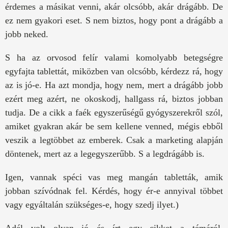
érdemes a másikat venni, akár olcsóbb, akár drágább. De
ez nem gyakori eset. S nem biztos, hogy pont a drágább a
jobb neked.
S ha az orvosod felír valami komolyabb betegségre
egyfajta tablettát, miközben van olcsóbb, kérdezz rá, hogy
az is jó-e. Ha azt mondja, hogy nem, mert a drágább jobb
ezért meg azért, ne okoskodj, hallgass rá, biztos jobban
tudja. De a cikk a faék egyszerűségű gyógyszerekről szól,
amiket gyakran akár be sem kellene venned, mégis ebből
veszik a legtöbbet az emberek. Csak a marketing alapján
döntenek, mert az a legegyszerűbb. S a legdrágább is.
Igen, vannak spéci vas meg mangán tabletták, amik
jobban szívódnak fel. Kérdés, hogy ér-e annyival többet
vagy egyáltalán szükséges-e, hogy szedj ilyet.)