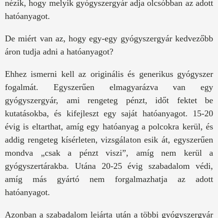
nézik, hogy melyik gyógyszergyár adja olcsóbban az adott
hatóanyagot.
De miért van az, hogy egy-egy gyógyszergyár kedvezőbb
áron tudja adni a hatóanyagot?
Ehhez ismerni kell az originális és generikus gyógyszer
fogalmát. Egyszerűen elmagyarázva van egy
gyógyszergyár, ami rengeteg pénzt, időt fektet be
kutatásokba, és kifejleszt egy saját hatóanyagot. 15-20
évig is eltarthat, amíg egy hatóanyag a polcokra kerül, és
addig rengeteg kísérleten, vizsgálaton esik át, egyszerűen
mondva „csak a pénzt viszi”, amíg nem kerül a
gyógyszertárakba. Utána 20-25 évig szabadalom védi,
amíg más gyártó nem forgalmazhatja az adott
hatóanyagot.
Azonban a szabadalom lejárta után a többi gyógyszergyár