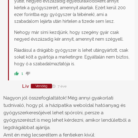
yutte, negyed évszázadig egyeduralkodóként annyit
kértek a gyógyszerért, amennyit akartak. Ezért kerül 200
ezer forintba egy gyógyszer (a tébének), ami a
szabadalom lejárta után hirtelen a tizede sem lesz.
Nehogy már sírni kezdjünk, hogy szegény gyár csak
negyed évszázadig kér annyit, amennyit nem szégyell.
Ráadásul a drágább gyógyszer is lehet utángyártott, csak
sokat költ a gyártója a marketingre. Egyáltalán nem biztos,
hogy ő a szabadalmaztatója is.
1
Liv
Vendég
7 éve
Nagyon jól összefoglaltátok! Még annyi gyakorlati
tudnivaló, hogy pl. a házipatika weboldal hatóanyag és
gyógyszerkeresőjével lehet spórolni, persze a
gyógyszerészt is meg lehet kérdezni, amikor lendületből a
legdrágábbat ajánlja.
Amit én még lecseréltem a fentieken kívül: