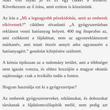
Adél volt olyan jó és írt egy cikket a témáról.
Következzen az ő írása, amit ezúton is köszönünk.
Az írás a „
Mi a legnagyobb pénzkidobás, amit az emberek
elkövetnek?
” cikkben olvasható „A gyógyszertárban
reklámot venni hatóanyag helyett. 400 mg ibuprofen az,
ami csökkenti a fájdalmat, nem az agyonreklámozott
márkanév, ami miatt ötször annyit adsz ugyanazért a
hatóanyagért.” gondolat kifejtésére született.
A kémia tipikusan az a tudomány terület, ami a többséget
nem igazán vonzza, és ehhez hozzájön a magyar oktatás
sajátossága: csak a lexikális tudás a fontos.
Hogyan használja ezt ki a gyógyszeripar?
Az emberek gyógyszerneveket, reklámokat, és dobozokat
társítanak a fájdalomcsillapítók mellé, nem pedig azt