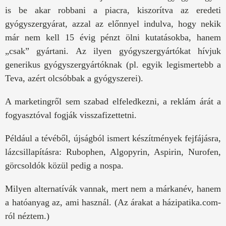
is be akar robbani a piacra, kiszorítva az eredeti
gyógyszergyárat, azzal az előnnyel indulva, hogy nekik
már nem kell 15 évig pénzt ölni kutatásokba, hanem
„csak” gyártani. Az ilyen gyógyszergyártókat hívjuk
generikus gyógyszergyártóknak (pl. egyik legismertebb a
Teva, azért olcsóbbak a gyógyszerei).
A marketingről sem szabad elfeledkezni, a reklám árát a
fogyasztóval fogják visszafizettetni.
Például a tévéből, újságból ismert készítmények fejfájásra,
lázcsillapításra: Rubophen, Algopyrin, Aspirin, Nurofen,
görcsoldók közül pedig a nospa.
Milyen alternatívák vannak, mert nem a márkanév, hanem
a hatóanyag az, ami használ. (Az árakat a házipatika.com-
ról néztem.)