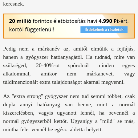
keresnek.
Pedig nem a márkanév az, amitől elmúlik a fejfájás,
hanem a gyógyszer hatóanyagától. Ha tudnád, mire van
szükséged, 20-40%-ot spórolnál minden egyes
alkalommal, amikor nem márkanevet, vagy
túldimenzionált extra tulajdonságot akarnál megvenni.
Az "extra strong" gyógyszer nem tud semmi többet, csak
dupla annyi hatóanyag van benne, mint a normál
kiszerelésben, vagyis ugyanott lennél, ha bevennél a
normál gyógyszerből kettőt. Ugyanígy a "mild" se más,
mintha felet vennél be egész tabletta helyett.