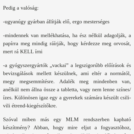
Pedig a valóság:
-ugyanúgy gyárban állítják elő, ergo mesterséges
-mindennek van mellékhatása, ha ész nélkül adagolják, a
papírra meg mindig ráírják, hogy kérdezze meg orvosát,
mert rá KELL írni
-a gyógyszergyártók „vackai” a legszigorúbb előírások és
bevizsgálások mellett készülnek, ami eltér a normától,
megy megsemmítésre. Adalék meg mindenben van,
anélkül nem állna össze a tabletta, vagy nem lenne színes/
ízes. Különösen igaz egy a gyerekek számára készült csili-
vili étrend-kiegészítőkre.
Szóval miben más egy MLM rendszerben kapható
készítmény? Abban, hogy mire eljut a fogyasztóhoz,