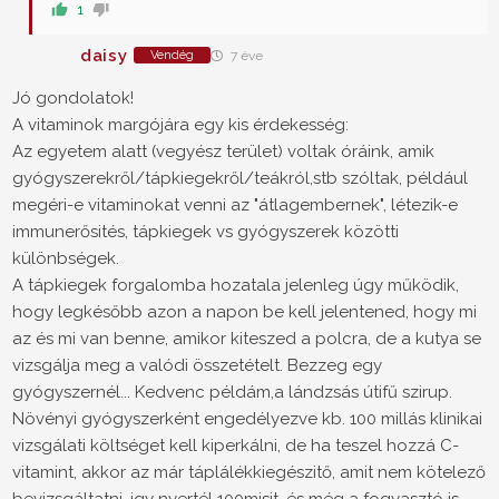
1
daisy
Vendég
7 éve
Jó gondolatok!
A vitaminok margójára egy kis érdekesség:
Az egyetem alatt (vegyész terület) voltak óráink, amik
gyógyszerekről/tápkiegekről/teákról,stb szóltak, például
megéri-e vitaminokat venni az "átlagembernek", létezik-e
immunerősités, tápkiegek vs gyógyszerek közötti
különbségek.
A tápkiegek forgalomba hozatala jelenleg úgy működik,
hogy legkésőbb azon a napon be kell jelentened, hogy mi
az és mi van benne, amikor kiteszed a polcra, de a kutya se
vizsgálja meg a valódi összetételt. Bezzeg egy
gyógyszernél... Kedvenc példám,a lándzsás útifű szirup.
Növényi gyógyszerként engedélyezve kb. 100 millás klinikai
vizsgálati költséget kell kiperkálni, de ha teszel hozzá C-
vitamint, akkor az már táplálékkiegészitő, amit nem kötelező