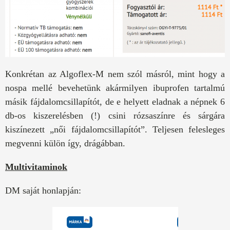
Konkrétan az Algoflex-M nem szól másról, mint hogy a
nospa mellé bevehetünk akármilyen ibuprofen tartalmú
másik fájdalomcsillapítót, de e helyett eladnak a népnek 6
db-os kiszerelésben (!) csini rózsaszínre és sárgára
kiszínezett „női fájdalomcsillapítót”. Teljesen felesleges
megvenni külön így, drágábban.
Multivitaminok
DM saját honlapján: