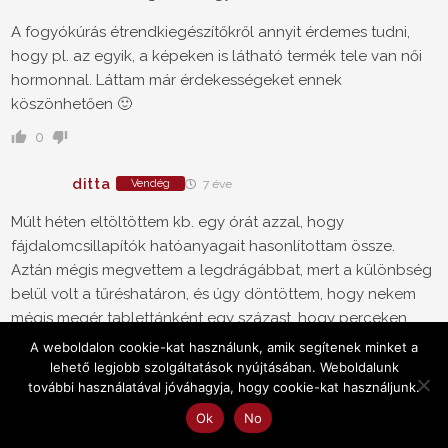
A fogyókúrás étrendkiegészítőkről annyit érdemes tudni,
hogy pl. az egyik, a képeken is látható termék tele van női
hormonnal. Láttam már érdekességeket ennek
köszönhetően 🙂
0
ditta
Vendég
7 éve
Múlt héten eltöltöttem kb. egy órát azzal, hogy
fájdalomcsillapítók hatóanyagait hasonlítottam össze.
Aztán mégis megvettem a legdrágábbat, mert a különbség
belül volt a tűréshatáron, és úgy döntöttem, hogy nekem
mégis megér tablettánként egy százast, hogy perceken
belül és _kiszámíthatóan_ hat.
A weboldalon cookie-kat használunk, amik segítenek minket a
lehető legjobb szolgáltatások nyújtásában. Weboldalunk
Ha az olcsóbb mellett döntöttem volna, akkor is elvinné a
további használatával jóváhagyja, hogy cookie-kat használjunk.
megtakarítás jó részét a ráfordított munkaóra. Ezen parázni
Ok
No
annak éri meg, aki sok gyógyszert eszik, vagy keveset keres.