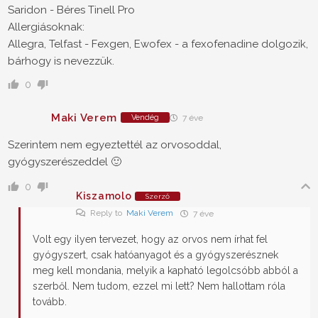
Saridon - Béres Tinell Pro
Allergiásoknak:
Allegra, Telfast - Fexgen, Ewofex - a fexofenadine dolgozik,
bárhogy is nevezzük.
0
Maki Verem
Vendég
7 éve
Szerintem nem egyeztettél az orvosoddal,
gyógyszerészeddel 🙂
0
Kiszamolo
Szerző
Reply to
Maki Verem
7 éve
Volt egy ilyen tervezet, hogy az orvos nem írhat fel
gyógyszert, csak hatóanyagot és a gyógyszerésznek
meg kell mondania, melyik a kapható legolcsóbb abból a
szerből. Nem tudom, ezzel mi lett? Nem hallottam róla
tovább.