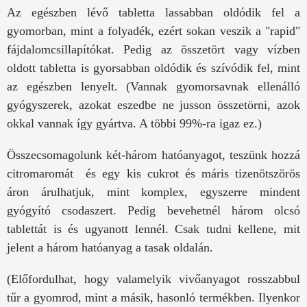
Az egészben lévő tabletta lassabban oldódik fel a
gyomorban, mint a folyadék, ezért sokan veszik a "rapid"
fájdalomcsillapítókat. Pedig az összetört vagy vízben
oldott tabletta is gyorsabban oldódik és szívódik fel, mint
az egészben lenyelt. (Vannak gyomorsavnak ellenálló
gyógyszerek, azokat eszedbe ne jusson összetörni, azok
okkal vannak így gyártva. A többi 99%-ra igaz ez.)
Összecsomagolunk két-három hatóanyagot, teszünk hozzá
citromaromát és egy kis cukrot és máris tizenötszörös
áron árulhatjuk, mint komplex, egyszerre mindent
gyógyító csodaszert. Pedig bevehetnél három olcsó
tablettát is és ugyanott lennél. Csak tudni kellene, mit
jelent a három hatóanyag a tasak oldalán.
(Előfordulhat, hogy valamelyik vivőanyagot rosszabbul
tűr a gyomrod, mint a másik, hasonló termékben. Ilyenkor