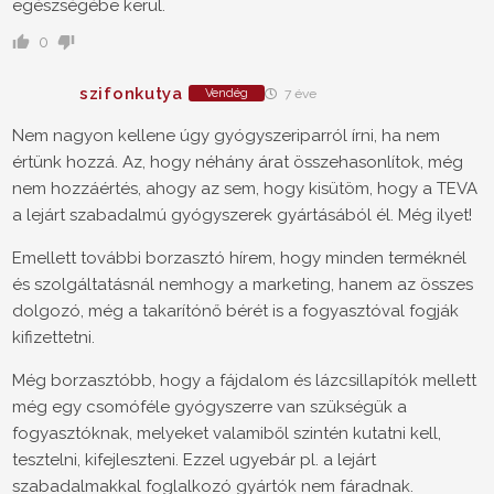
egészségébe kerül.
0
szifonkutya
Vendég
7 éve
Nem nagyon kellene úgy gyógyszeriparról írni, ha nem
értünk hozzá. Az, hogy néhány árat összehasonlítok, még
nem hozzáértés, ahogy az sem, hogy kisütöm, hogy a TEVA
a lejárt szabadalmú gyógyszerek gyártásából él. Még ilyet!
Emellett további borzasztó hírem, hogy minden terméknél
és szolgáltatásnál nemhogy a marketing, hanem az összes
dolgozó, még a takarítónő bérét is a fogyasztóval fogják
kifizettetni.
Még borzasztóbb, hogy a fájdalom és lázcsillapítók mellett
még egy csomóféle gyógyszerre van szükségük a
fogyasztóknak, melyeket valamiből szintén kutatni kell,
tesztelni, kifejleszteni. Ezzel ugyebár pl. a lejárt
szabadalmakkal foglalkozó gyártók nem fáradnak.