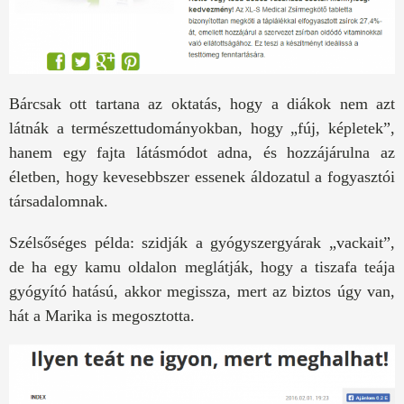
Bárcsak ott tartana az oktatás, hogy a diákok nem azt
látnák a természettudományokban, hogy „fúj, képletek”,
hanem egy fajta látásmódot adna, és hozzájárulna az
életben, hogy kevesebbszer essenek áldozatul a fogyasztói
társadalomnak.
Szélsőséges példa: szidják a gyógyszergyárak „vackait”,
de ha egy kamu oldalon meglátják, hogy a tiszafa teája
gyógyító hatású, akkor megissza, mert az biztos úgy van,
hát a Marika is megosztotta.