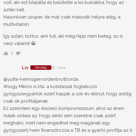
volt, aki ezt kitalálta és beültette a kis buksikba, hogy az
aztán kell.
Hasonlóan szuper, de már csak második helyre elég, a
multivitamin.
Így aztán, biztos, ami tuti, aki még/épp nem beteg, az is
vesz valamit 😀
0
Liv
Vendég
7 éve
@yutte-hermsgervordenbrotborda
Ahogy Miklós is írta, a kutatással foglalkozó
gyógyszergyártók ezért kapják a sok év előnyt, hogy addig
csak ők profitáljanak.
Ez szerintem egy ésszerű kompromisszum, ahol az érem
másik oldala az, hogy senki sem szeretne csak azért
meghalni, mert nem engedhet meg magának egy
gyógyszert/nem finanszírozza a TB és a gyártó profitja az ő