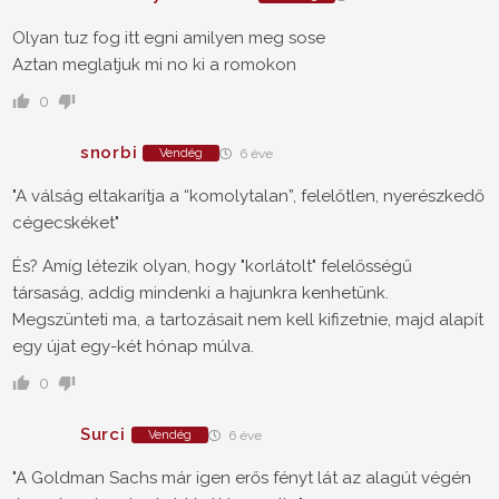
Olyan tuz fog itt egni amilyen meg sose
Aztan meglatjuk mi no ki a romokon
0
snorbi
Vendég
6 éve
"A válság eltakarítja a “komolytalan”, felelőtlen, nyerészkedő
cégecskéket"
És? Amíg létezik olyan, hogy "korlátolt" felelősségű
társaság, addig mindenki a hajunkra kenhetünk.
Megszünteti ma, a tartozásait nem kell kifizetnie, majd alapít
egy újat egy-két hónap múlva.
0
Surci
Vendég
6 éve
"A Goldman Sachs már igen erős fényt lát az alagút végén