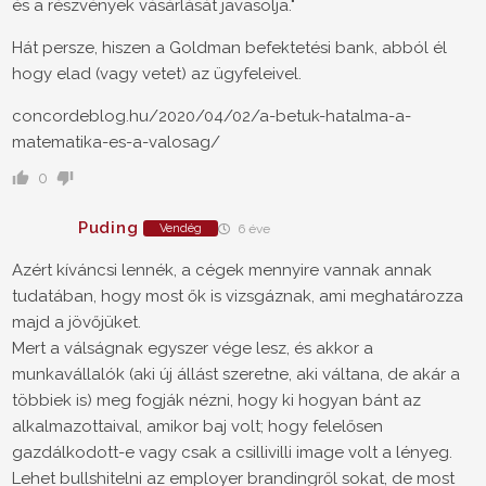
és a részvények vásárlását javasolja."
Hát persze, hiszen a Goldman befektetési bank, abból él
hogy elad (vagy vetet) az ügyfeleivel.
concordeblog.hu/2020/04/02/a-betuk-hatalma-a-
matematika-es-a-valosag/
0
Puding
Vendég
6 éve
Azért kíváncsi lennék, a cégek mennyire vannak annak
tudatában, hogy most ők is vizsgáznak, ami meghatározza
majd a jövőjüket.
Mert a válságnak egyszer vége lesz, és akkor a
munkavállalók (aki új állást szeretne, aki váltana, de akár a
többiek is) meg fogják nézni, hogy ki hogyan bánt az
alkalmazottaival, amikor baj volt; hogy felelősen
gazdálkodott-e vagy csak a csillivilli image volt a lényeg.
Lehet bullshitelni az employer brandingről sokat, de most