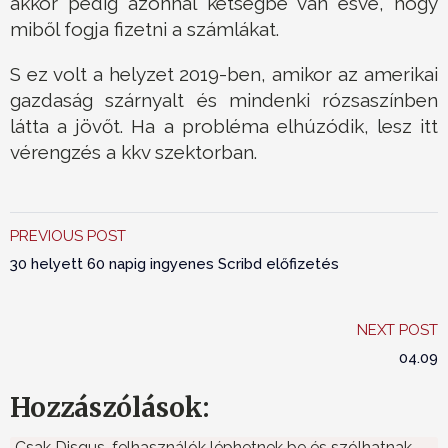
akkor pedig azonnal kétségbe van esve, hogy
miből fogja fizetni a számlákat.
S ez volt a helyzet 2019-ben, amikor az amerikai
gazdaság szárnyalt és mindenki rózsaszínben
látta a jövőt. Ha a probléma elhúzódik, lesz itt
vérengzés a kkv szektorban.
PREVIOUS POST
30 helyett 60 napig ingyenes Scribd előfizetés
NEXT POST
04.09
Hozzászólások:
Csak Disqus-felhasználók léphetnek be és szólhatnak