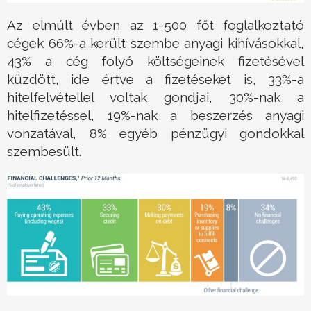
Az elmúlt évben az 1-500 főt foglalkoztató
cégek 66%-a került szembe anyagi kihívásokkal,
43% a cég folyó költségeinek fizetésével
küzdött, ide értve a fizetéseket is, 33%-a
hitelfelvétellel voltak gondjai, 30%-nak a
hitelfizetéssel, 19%-nak a beszerzés anyagi
vonzatával, 8% egyéb pénzügyi gondokkal
szembesült.