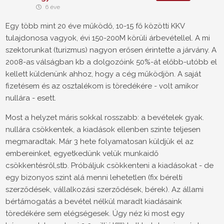
6 éve
Egy több mint 20 éve működő, 10-15 fő közötti KKV
tulajdonosa vagyok, évi 150-200M körüli árbevétellel. A mi
szektorunkat (turizmus) nagyon erősen érintette a járvány. A
2008-as válságban kb a dolgozóink 50%-át előbb-utóbb el
kellett küldenünk ahhoz, hogy a cég működjön. A saját
fizetésem és az osztalékom is töredékére - volt amikor
nullára - esett.
Most a helyzet máris sokkal rosszabb: a bevételek gyak.
nullára csökkentek, a kiadások ellenben szinte teljesen
megmaradtak. Már 3 hete folyamatosan küldjük el az
embereinket, egyetkedünk velük munkaidő
csökkentésről,stb. Próbáljuk csökkenteni a kiadásokat - de
egy bizonyos szint alá menni lehetetlen (fix bérelti
szerződések, vállalkozási szerződések, bérek). Az állami
bértámogatás a bevétel nélkül maradt kiadásaink
töredékére sem elégségesek. Úgy néz ki most egy