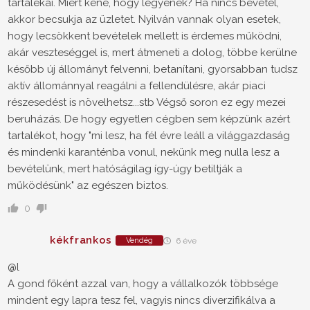
tartalékai. Miért kéne, hogy legyenek? Ha nincs bevétel,
akkor becsukja az üzletet. Nyilván vannak olyan esetek,
hogy lecsökkent bevételek mellett is érdemes működni,
akár veszteséggel is, mert átmeneti a dolog, többe kerülne
később új állományt felvenni, betanítani, gyorsabban tudsz
aktív állománnyal reagálni a fellendülésre, akár piaci
részesedést is növelhetsz...stb Végső soron ez egy mezei
beruházás. De hogy egyetlen cégben sem képzünk azért
tartalékot, hogy "mi lesz, ha fél évre leáll a világgazdaság
és mindenki karanténba vonul, nekünk meg nulla lesz a
bevételünk, mert hatóságilag így-úgy betiltják a
működésünk" az egészen biztos.
0
kékfrankos
Vendég
6 éve
@l
A gond főként azzal van, hogy a vállalkozók többsége
mindent egy lapra tesz fel, vagyis nincs diverzifikálva a