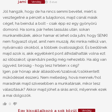
jami
Vendég
6 éve
Jól hangzik, hogy de ha nincs semmi bevétel, miért is
vesztegetné a pénzét a tulajdonos, majd csinál másik
céget, ha beindul a bolt - csak épp ez egy gyönyörű
domonó. Ha sorra, pár hetes lassulás után, sokan
munkanélküliek, akkor hamar el lehet oda jutni, hogy SENKI
nem fogyaszt olyat, amit nem muszáj. Aki minka nélkül van,
nyilvánvaló okokból, a többiek óvatosságból. És bedőlnek
majd azok is, akik egyébként pont áthidalhatták volna ezt
az időszakot; újraindulni pedig még nehezebb. Ha alig van
ügyvéd, bíróság - hogy lesz hirtelen x cég?
Igen, pár hónap akár állásidővel/szabival/csökkentett
működéssel ésszerű. Nem mellesleg, hová mennek/hol
maradnak majd szívesebben a munkatársak, mikor lesz
választásuk? Akkor majd jöhet a sírás arról, milyennek ezek
a mai dolgozók.
0
Egy kisvállalkozó a sok közül
Vendég