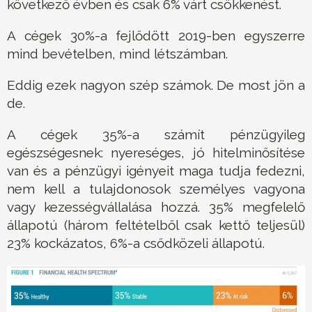
következő évben és csak 6% várt csökkenést.
A cégek 30%-a fejlődött 2019-ben egyszerre
mind bevételben, mind létszámban.
Eddig ezek nagyon szép számok. De most jön a
de.
A cégek 35%-a számít pénzügyileg
egészségesnek: nyereséges, jó hitelminősítése
van és a pénzügyi igényeit maga tudja fedezni,
nem kell a tulajdonosok személyes vagyona
vagy kezességvállalása hozzá. 35% megfelelő
állapotú (három feltételből csak kettő teljesül)
23% kockázatos, 6%-a csődközeli állapotú.