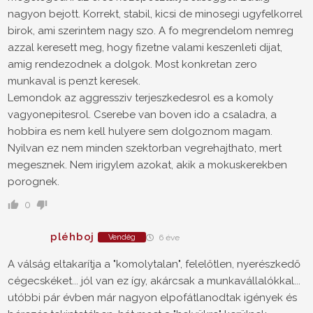
nagyon bejott. Korrekt, stabil, kicsi de minosegi ugyfelkorrel
birok, ami szerintem nagy szo. A fo megrendelom nemreg
azzal keresett meg, hogy fizetne valami keszenleti dijat,
amig rendezodnek a dolgok. Most konkretan zero
munkaval is penzt keresek.
Lemondok az aggressziv terjeszkedesrol es a komoly
vagyonepitesrol. Cserebe van boven ido a csaladra, a
hobbira es nem kell hulyere sem dolgoznom magam.
Nyilvan ez nem minden szektorban vegrehajthato, mert
megesznek. Nem irigylem azokat, akik a mokuskerekben
porognek.
0
pléhboj
Vendég
6 éve
A válság eltakarítja a "komolytalan", felelőtlen, nyerészkedő
cégecskéket... jól van ez így, akárcsak a munkavállalókkal...
utóbbi pár évben már nagyon elpofátlanodtak igények és