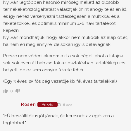
Nyilván legtöbben hasonló minőség mellett az olcsóbb
termékeket/szolgáltatást választják (mint ahogy te és én is),
és így nehéz versenyezni tisztességesen a multikkal és a
feketézőkkel, és optimális minimum 4-6 havi tartalékot
képezni.
Nyilván mondhatjuk, hogy akkor nem működik az alap ötlet,
ha nem éri meg ennyire, de sokan így is belevágnak.
Persze nem védeni akarom azt a sok céget, ahol a tulajok
sok-sok éven át habzsoltak az osztalékban tartalékképzés
helyett, de ez sem annyira fekete fehér.
(Egy 3 éves, 25 fős cég vezetője kb fél éves tartalékkal)
0
Rosen
Vendég
6 éve
"EÜ beszállítók is jól járnak, ők keresnek az egészen a
legtöbbet."