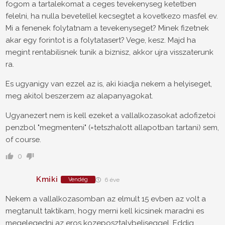
fogom a tartalekomat a ceges tevekenyseg ketetben
felelni, ha nulla bevetellel kecsegtet a kovetkezo masfel ev.
Mi a fenenek folytatnam a tevekenyseget? Minek fizetnek
akar egy forintot is a folytatasert? Vege, kesz. Majd ha
megint rentabilisnek tunik a biznisz, akkor ujra visszaterunk
ra.
Es ugyanigy van ezzel az is, aki kiadja nekem a helyiseget,
meg akitol beszerzem az alapanyagokat.
Ugyanezert nem is kell ezeket a vallalkozasokat adofizetoi
penzbol "megmenteni" (=tetszhalott allapotban tartani) sem,
of course.
0
Kmiki
Vendég
6 éve
Nekem a vallalkozasomban az elmult 15 evben az volt a
megtanult taktikam, hogy merni kell kicsinek maradni es
megelegedni az eros kozeposztalybeliseggel. Eddig