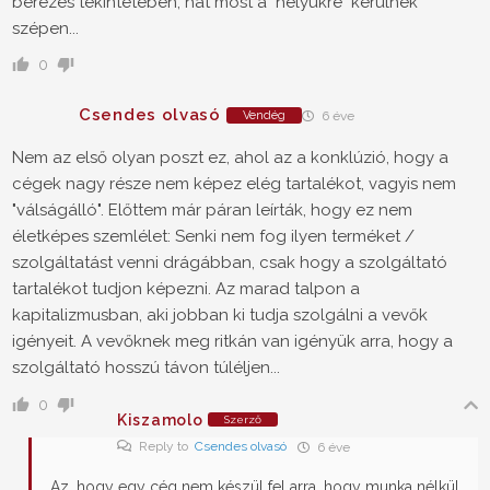
bérezés tekintetében, hát most a "helyükre" kerülnek
szépen...
0
Csendes olvasó
Vendég
6 éve
Nem az első olyan poszt ez, ahol az a konklúzió, hogy a
cégek nagy része nem képez elég tartalékot, vagyis nem
"válságálló". Előttem már páran leírták, hogy ez nem
életképes szemlélet: Senki nem fog ilyen terméket /
szolgáltatást venni drágábban, csak hogy a szolgáltató
tartalékot tudjon képezni. Az marad talpon a
kapitalizmusban, aki jobban ki tudja szolgálni a vevők
igényeit. A vevőknek meg ritkán van igényük arra, hogy a
szolgáltató hosszú távon túléljen...
0
Kiszamolo
Szerző
Reply to
Csendes olvasó
6 éve
Az, hogy egy cég nem készül fel arra, hogy munka nélkül