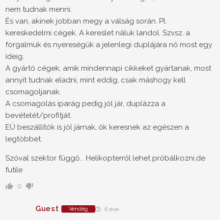
nem tudnak menni.
És van, akinek jobban megy a válság során. Pl.
kereskedelmi cégek. A kereslet náluk landol. Szvsz. a
forgalmuk és nyereségük a jelenlegi duplájára nő most egy
ideig.
A gyártó cégek, amik mindennapi cikkeket gyártanak, most
annyit tudnak eladni, mint eddig, csak máshogy kell
csomagoljanak.
A csomagolás iparág pedig jól jár, duplázza a
bevételét/profitját.
EÜ beszállítók is jól járnak, ők keresnek az egészen a
legtöbbet.
Szóval szektor függő... Helikopterről lehet próbálkozni,de
futile
0
Guest
Vendég
6 éve