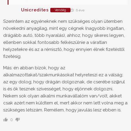
Unicredites
Vendég
6 éve
Szerintem az egyéneknek nem szükséges olyan ütemben
növekedni anyagilag, mint egy cégnek (nagyobb ingatlan,
drágább autó, több nyaralás), ahhoz, hogy sikeres legyen,
ellenben sokkal fontosabb felkészülnie a váratlan
helyzetekre és az a rémisztő, hogy ennyien élnek fizetéstől
fizetésig.
Más: én abban bízok, hogy az
alkalmazottakat/szakmunkásokat helyreteszi ez a válság:
az egy dolog, hogy drágán dolgoznak, de cserébe sz@rul
is és ők tesznek szívességet, hogy eljönnek dolgozni.
Nekem sok olyan alkalmi munkavállalóm van/volt, akiket
csak azért nem küldtem el, mert akkor nem lett volna meg a
szükséges létszám. Remélem, hogy javulás lesz ebben is.
0