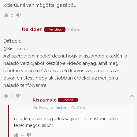
kiderül, mi van mögötte igazából.
0
Naidden
Vendég
6 éve
Offtopic
@Kiszamolo
Azt szeretném megkérdezni, hogy a kiszamolo akadémia
haladó verziójából készült-e videós anyag, amit meg
lehetne vásárolni? A bevezető kurzus végén van talán
olyan említést, hogy akit jobban érdekel az menjen a
haladó tanfolyamra.
0
Kiszamolo
Szerző
Reply to
Naidden
6 éve
naidden, azzal még adós vagyok. De most van időm,
lehet, megcsinálom.
0