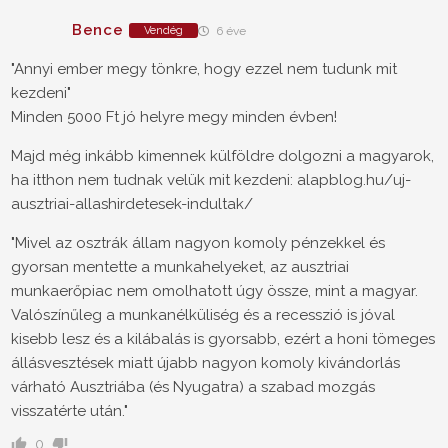
Bence
Vendég
6 éve
"Annyi ember megy tönkre, hogy ezzel nem tudunk mit
kezdeni"
Minden 5000 Ft jó helyre megy minden évben!
Majd még inkább kimennek külföldre dolgozni a magyarok,
ha itthon nem tudnak velük mit kezdeni: alapblog.hu/uj-
ausztriai-allashirdetesek-indultak/
"Mivel az osztrák állam nagyon komoly pénzekkel és
gyorsan mentette a munkahelyeket, az ausztriai
munkaerőpiac nem omolhatott úgy össze, mint a magyar.
Valószínűleg a munkanélküliség és a recesszió is jóval
kisebb lesz és a kilábalás is gyorsabb, ezért a honi tömeges
állásvesztések miatt újabb nagyon komoly kivándorlás
várható Ausztriába (és Nyugatra) a szabad mozgás
visszatérte után."
0