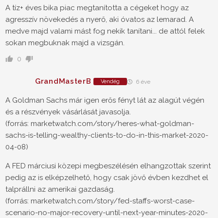
A tíz+ éves bika piac megtanította a cégeket hogy az
agresszív növekedés a nyerő, aki óvatos az lemarad. A
medve majd valami mást fog nekik tanítani... de attól felek
sokan megbuknak majd a vizsgán.
0
GrandMasterB
Vendég
6 éve
A Goldman Sachs már igen erős fényt lát az alagút végén
és a részvények vásárlását javasolja.
(forrás: marketwatch.com/story/heres-what-goldman-
sachs-is-telling-wealthy-clients-to-do-in-this-market-2020-
04-08)
A FED márciusi közepi megbeszélésén elhangzottak szerint
pedig az is elképzelhető, hogy csak jövő évben kezdhet el
talprállni az amerikai gazdaság.
(forrás: marketwatch.com/story/fed-staffs-worst-case-
scenario-no-major-recovery-until-next-year-minutes-2020-