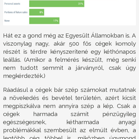
Hát ez a gond még az Egyesült Államokban is. A
viszonylag nagy, akár 500 fős cégek komoly
részét is térdre kényszerítené egy kéthónapos
leállás. (Amikor a felmérés készült, még senki
nem tudott semmit a járványról, csak úgy
megkérdezték.)
Ráadásul a cégek bár szép számokat mutatnak
a növekedés és bevétel területén, azért kicsit
megpiszkálva nem annyira szép a kép. Csak a
cégek harmada számít pénzügyileg
egészségesnek, kétharmada anyagi
problémákkal szembesült az elmúlt évben, a
legtöbb cég többel is, miközben úgymond