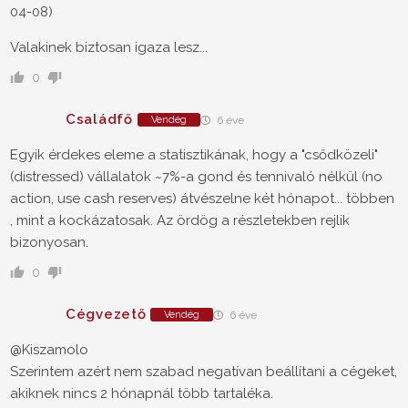
04-08)
Valakinek biztosan igaza lesz...
0
Családfő
Vendég
6 éve
Egyik érdekes eleme a statisztikának, hogy a "csődközeli"
(distressed) vállalatok ~7%-a gond és tennivaló nélkül (no
action, use cash reserves) átvészelne két hónapot... többen
, mint a kockázatosak. Az ördög a részletekben rejlik
bizonyosan.
0
Cégvezető
Vendég
6 éve
@Kiszamolo
Szerintem azért nem szabad negatívan beállítani a cégeket,
akiknek nincs 2 hónapnál több tartaléka.