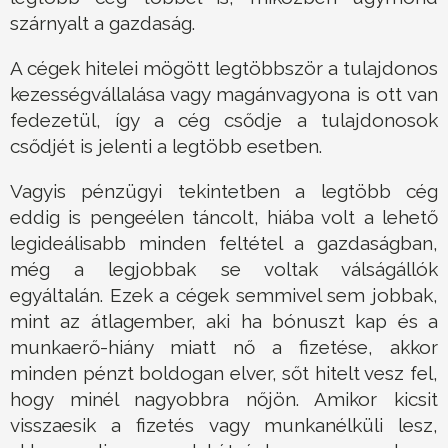
szárnyalt a gazdaság.
A cégek hitelei mögött legtöbbször a tulajdonos
kezességvállalása vagy magánvagyona is ott van
fedezetül, így a cég csődje a tulajdonosok
csődjét is jelenti a legtöbb esetben.
Vagyis pénzügyi tekintetben a legtöbb cég
eddig is pengeélen táncolt, hiába volt a lehető
legideálisabb minden feltétel a gazdaságban,
még a legjobbak se voltak válságállók
egyáltalán. Ezek a cégek semmivel sem jobbak,
mint az átlagember, aki ha bónuszt kap és a
munkaerő-hiány miatt nő a fizetése, akkor
minden pénzt boldogan elver, sőt hitelt vesz fel,
hogy minél nagyobbra nőjön. Amikor kicsit
visszaesik a fizetés vagy munkanélküli lesz,