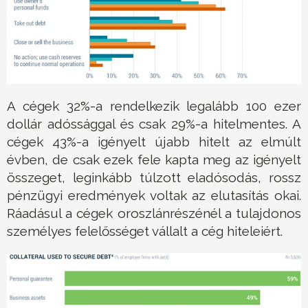
A cégek 32%-a rendelkezik legalább 100 ezer
dollár adóssággal és csak 29%-a hitelmentes. A
cégek 43%-a igényelt újabb hitelt az elmúlt
évben, de csak ezek fele kapta meg az igényelt
összeget, leginkább túlzott eladósodás, rossz
pénzügyi eredmények voltak az elutasítás okai.
Ráadásul a cégek oroszlánrészénél a tulajdonos
személyes felelősséget vállalt a cég hiteleiért.