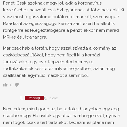
Fenét. Csak azoknak megy jól, akik a koronavírus
kezeléséhez használt eszközt gyártanak. A többinek coki. Ki
vesz most fogászati implantátumot, mankót, szemüveget?
Ráadásul az egészségügyi kassza zárt, ezért ha elköltik
röntgenre és lélegeztetőgépre a pénzt, akkor nem marad
MRI-re és ultrahangra.
Már csak hab a tortán, hogy azzal szívatta a kormány az
eszközbeszállítókat, hogy nem fizeti ki a kórházi
tartozásokat egy éve. Képzelheted mennyire
tudtak/akartak készletezni ilyen helyzetben, aztán meg
szállítsanak egymillió maszkot a semmiből.
0
L
Vendég
6 éve
Nem ertem, miert gond az, ha tartalek hianyaban egy ceg
csodbe megy. Ha nyitok egy utcai hamburgerezot, nyilvan
nem fogok csak azert tartalekot kepezni, es plane nem