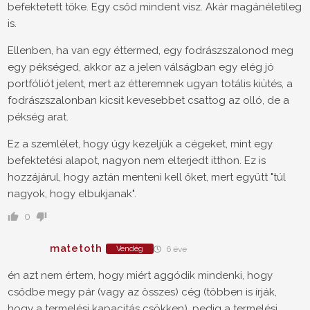
befektetett tőke. Egy csőd mindent visz. Akár magánéletileg
is.
Ellenben, ha van egy éttermed, egy fodrászszalonod meg
egy pékséged, akkor az a jelen válságban egy elég jó
portfóliót jelent, mert az étteremnek ugyan totális kiütés, a
fodrászszalonban kicsit kevesebbet csattog az olló, de a
pékség arat.
Ez a szemlélet, hogy úgy kezeljük a cégeket, mint egy
befektetési alapot, nagyon nem elterjedt itthon. Ez is
hozzájárul, hogy aztán menteni kell őket, mert együtt "túl
nagyok, hogy elbukjanak".
0
matetoth
Vendég
6 éve
én azt nem értem, hogy miért aggódik mindenki, hogy
csődbe megy pár (vagy az összes) cég (többen is írják,
hogy a termelési kapacitás csökken), pedig a termelési