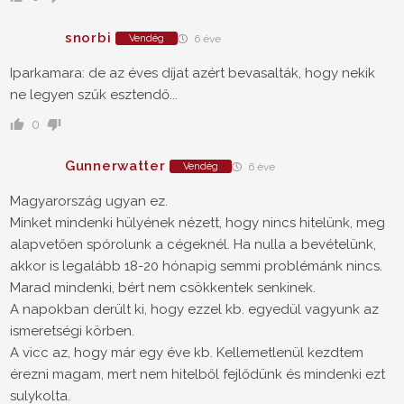
snorbi
Vendég
6 éve
Iparkamara: de az éves díjat azért bevasalták, hogy nekik
ne legyen szűk esztendő...
0
Gunnerwatter
Vendég
6 éve
Magyarország ugyan ez.
Minket mindenki hülyének nézett, hogy nincs hitelünk, meg
alapvetően spórolunk a cégeknél. Ha nulla a bevételünk,
akkor is legalább 18-20 hónapig semmi problémánk nincs.
Marad mindenki, bért nem csökkentek senkinek.
A napokban derült ki, hogy ezzel kb. egyedül vagyunk az
ismeretségi körben.
A vicc az, hogy már egy éve kb. Kellemetlenül kezdtem
érezni magam, mert nem hitelből fejlődünk és mindenki ezt
sulykolta.