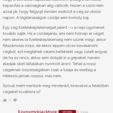
kapacitás a valóságban alig változik, hiszen a csőd nem
azzal jár, hogy felgyújt minden eszközt a cég az utolsó
napon. A légitársaságok csődje sem komoly baj.
Egy cég fizetésképtelenséget jelent --> a napi ügymenet
tovább zajlik. Ha a csődeljárás, ami nem holnap ér véget,
nem sikeres (a fizetésképtelenség nem szűnik meg), akkor
felszámolás indul, de ekkor éppen olcsó bevásárolni
cégből, ezt megteheti valami befektető vagy üzleti angyal,
de ha ez nincs, akkor sem dobják ki a gépeket, hanem
eladják őket (általában nyomott áron). Tehát a rossz
cégeknek összességében csak a tulaja és esetleg a
hitelezői járnak rosszul, más nem.
Szóval miért mentünk meg mindenkit, kinevelve a felelőtlen
cégeket továbbra is?
0
Economyblackhole
Vendég
6 éve