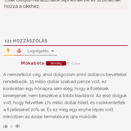
hozzá a cikkhez.
121
HOZZÁSZÓLÁS
Legrégebbi
Mókabéla
Vendég
6 éve
A nemzetközi cég, ahol dolgozom 1mrd dolláros bevétellel
rendelkezik. 35 millió dollár szabad pénze volt, ez
konkrétan egy hónapra sem elég, hogy a fizetések
kimenjenek, nem beszélve a többi kiadásról. Az első dolguk
volt, hogy felvettek 170 millió dollár hitelt, és csökkentették
a fizetéseket 20%-al. És ez még egy enyhe lépés volt,
miközben az ázsiai termelésünk újra működik.
0