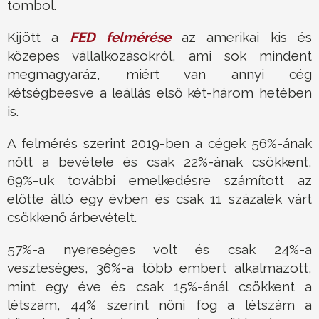
tombol.
Kijött a
FED felmérése
az amerikai kis és
közepes vállalkozásokról, ami sok mindent
megmagyaráz, miért van annyi cég
kétségbeesve a leállás első két-három hetében
is.
A felmérés szerint 2019-ben a cégek 56%-ának
nőtt a bevétele és csak 22%-ának csökkent,
69%-uk további emelkedésre számított az
előtte álló egy évben és csak 11 százalék várt
csökkenő árbevételt.
57%-a nyereséges volt és csak 24%-a
veszteséges, 36%-a több embert alkalmazott,
mint egy éve és csak 15%-ánál csökkent a
létszám, 44% szerint nőni fog a létszám a