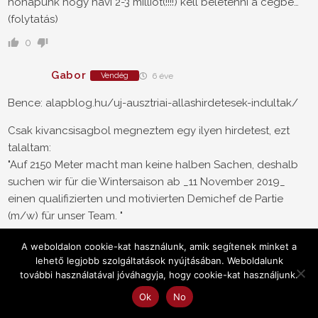
hónapunk hogy havi 2-3 milliót(!!!!) kell beletenni a cégbe…
(folytatás)
0
Gabor
Vendég
6 éve
Bence: alapblog.hu/uj-ausztriai-allashirdetesek-indultak/
Csak kivancsisagbol megneztem egy ilyen hirdetest, ezt
talaltam:
"Auf 2150 Meter macht man keine halben Sachen, deshalb
suchen wir für die Wintersaison ab _11 November 2019_
einen qualifizierten und motivierten Demichef de Partie
(m/w) für unser Team. "
Magyarul ezek meg az elozo szezonbol ragadtak itt.
A weboldalon cookie-kat használunk, amik segítenek minket a
lehető legjobb szolgáltatások nyújtásában. Weboldalunk
A valosag az, hogy itt Ausztriaban is tobb szazezren lettek
további használatával jóváhagyja, hogy cookie-kat használjunk.
munkanelkuliek, es a vendeglatas is teljesen meghalt. Senki
Ok
No
nem tudja, meddig fog ez tartani es milyen gazdasagi