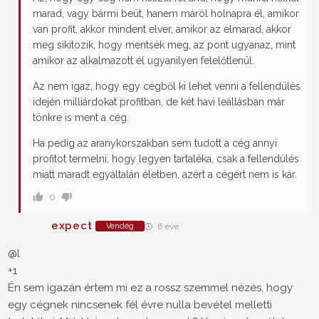
marad, vagy bármi beüt, hanem máról holnapra él, amikor
van profit, akkor mindent elver, amikor az elmarad, akkor
meg sikítozik, hogy mentsék meg, az pont ugyanaz, mint
amikor az alkalmazott él ugyanilyen felelőtlenül.
Az nem igaz, hogy egy cégből ki lehet venni a fellendülés
idején milliárdokat profitban, de két havi leállásban már
tönkre is ment a cég.
Ha pedig az aranykorszakban sem tudott a cég annyi
profitot termelni, hogy legyen tartaléka, csak a fellendülés
miatt maradt egyáltalán életben, azért a cégért nem is kár.
0
expect
Vendég
6 éve
@l
+1
Én sem igazán értem mi ez a rossz szemmel nézés, hogy
egy cégnek nincsenek fél évre nulla bevétel melletti