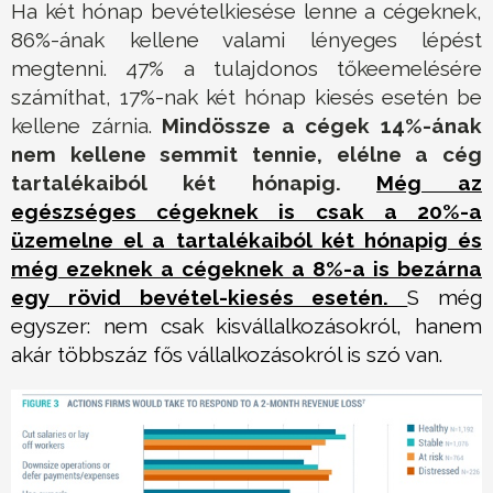
Ha két hónap bevételkiesése lenne a cégeknek,
86%-ának kellene valami lényeges lépést
megtenni. 47% a tulajdonos tőkeemelésére
számíthat, 17%-nak két hónap kiesés esetén be
kellene zárnia.
Mindössze a cégek 14%-ának
nem kellene semmit tennie, elélne a cég
tartalékaiból két hónapig.
Még az
egészséges cégeknek is csak a 20%-a
üzemelne el a tartalékaiból két hónapig és
még ezeknek a cégeknek a 8%-a is bezárna
egy rövid bevétel-kiesés esetén.
S még
egyszer: nem csak kisvállalkozásokról, hanem
akár többszáz fős vállalkozásokról is szó van.