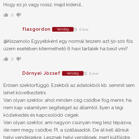
Hogy ez jó vagy rossz, majd kiderül...
0
flasgordon
Vendég
6 éve
@Kiszamolo
Egyyébként egy normál teszem azt 50-100 fős
üzem esetében kitermelhető 6 havi tartalék ha beüt vmi?
0
Dörnyei József
Vendég
6 éve
Erősen szektorfüggő. Ezekből az adatokból kb. semmit sem
lehet következtetni.
Van olyan szektor, ahol minden cég csődbe fog menni, ha
nem kap valamilyen segítséget az államtól. Ilyen a légi
közlekedés és kapcsolódó cégek.
Van olyan szektor, ami nagyon csúnyán meg lesz tépázva,
de nem megy csődbe. Pl. a szállásadók. De át kell állniuk
helyi vendégekre. Lesznek helyi vendégek, mert külföldre