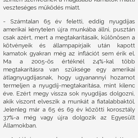
veszteséges működés miatt.
- Számtalan 65 év feletti, eddig nyugdíjas
amerikai kénytelen újra munkába állni, pusztán
csak azért, mert a megtakarításaik, különösen a
kötvényeik és állampapírjaik után kapott
kamatok gyakran még az inflációt sem érik el.
Ma a 2005-ös értéknél 24%-kal több
megtakarításra van szüksége egy amerikai
átlagnyugdíjasnak, hogy ugyanannyi hozamot
termeljen a nyugdíj-megtakarítása, mint kilenc
éve. Ezért megy vissza sok nyugdíjas dolgozni,
akik viszont elveszik a munkát a fiatalabbaktól.
Jelenleg már a 65 és 69 év közötti korosztály
37%-a még vagy újra dolgozik az Egyesült
Államokban.