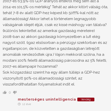
2007-es 63,9%-os GDP arányos értékről meg sem állt a
2014-es 101,5%-os mértékig" Tehát az akkor kitört válság óta,
tehát 7-8 év alatt GDP-hez képest kb 50!!!!%-kal nőtt az
államadósság! Akkor lehet a történelem legnagyobb
válságának idejét éljük, csak ez kissé máshogy van tálalva?
(különös tekintettel az amerikai gazdaság méreteire)
2008-ban az akkori gazdasági környezetben a lufi elég
nagyot szólt. (igaz elsősorban a pénzügyi szektorban és az
ingatlanpicon, de közvetetten a gazdaságban létrejött
anomáliák rendeződtek újra.) Vajon mekkorát szólna, ha a
mostani 100% feletti államadósság párosodna az 5% feletti,
2007-es állampapír hozammal?
Sok közgazdász szerint ha egy állam túllépi a GDP-hez
viszonyított 90%-os államadóssági szintet, az
visszafordíthatatlan folyamatokat indít el.
0
mesterséges unintelligencia
Vendég
12 éve