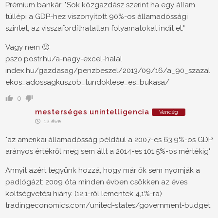
Prémium bankár: "Sok közgazdász szerint ha egy állam
túllépi a GDP-hez viszonyított 90%-os államadóssági
szintet, az visszafordíthatatlan folyamatokat indít el."
Vagy nem 🙂
pszo.postr.hu/a-nagy-excel-halal
index.hu/gazdasag/penzbeszel/2013/09/16/a_90_szazal
ekos_adossagkuszob_tundoklese_es_bukasa/
0
mesterséges unintelligencia
Vendég
12 éve
"az amerikai államadósság például a 2007-es 63,9%-os GDP
arányos értékről meg sem állt a 2014-es 101,5%-os mértékig"
Annyit azért tegyünk hozzá, hogy már ők sem nyomják a
padlógázt: 2009 óta minden évben csökken az éves
költségvetési hiány. (12,1-ről lementek 4,1%-ra)
tradingeconomics.com/united-states/government-budget