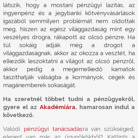
látszik, hogy a mostani pénzügyi lazítás, az
ingyenpénz és a jegybanki kötvényvásárlások
igazából semmilyen problémát nem oldottak
meg, hiszen az egész világgazdaság mint egy
veszélyes drogra, rákapott az olcsó pénzre. Ha
túl sokáig adják még a drogot a
világgazdaságnak, akkor az okozza a vesztét, ha
elkezdik leszoktatni a világot az olcsó pénzről,
akkor pedig a megemelkedő kamatok
taszíthatják válságba a kormányok, cégek és
magánemberek sokaságát.
Ha szeretnél többet tudni a pénzügyekről,
gyere el az
Akadémiára
, hamarosan indul a
következő.
Valódi
pénzügyi tanácsadás
ra van szükséged,
eleged van már az ügynökökből? Kattints a