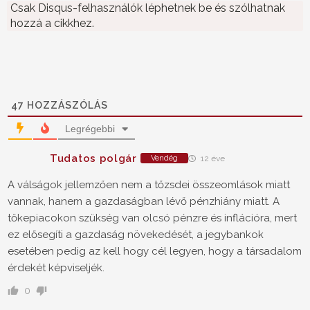
Csak Disqus-felhasználók léphetnek be és szólhatnak
hozzá a cikkhez.
47
HOZZÁSZÓLÁS
Legrégebbi
Tudatos polgár
Vendég
12 éve
A válságok jellemzően nem a tőzsdei összeomlások miatt
vannak, hanem a gazdaságban lévő pénzhiány miatt. A
tőkepiacokon szükség van olcsó pénzre és inflációra, mert
ez elősegíti a gazdaság növekedését, a jegybankok
esetében pedig az kell hogy cél legyen, hogy a társadalom
érdekét képviseljék.
0