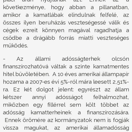
következménye, hogy abban a pillanatban,
amikor a kamatlábak elindulnak felfelé, az
összes ilyen beruházás veszteségessé válik és
cégek ezreit könnyen magával ragadhatja a
csődbe a drágább forrás miatti veszteséges
működés.
- Az állami adósságterhek olcsón
finanszírozhatóvá váltak a szinte kamatmentes
hitel bűvöletében. A 10 éves amerikai állampapír
hozama a 2007-es évi 5%-ról mára leesett 2,51%-
ra. Ez két dolgot jelent: egyrészt az állam
kétszer annyi adósságot felhalmozhat,
miközben egy fillérrel sem költ többet az
adósság kamatterheinek a finanszírozására.
Ennek örömére az kormányzatok nem is fogják
vissza magukat, az amerikai államadósság