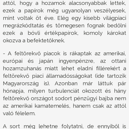
attól, hogy a hozamok alacsonyabbak lettek,
ezek a papírok még ugyanolyan veszélyesek,
mint voltak öt éve. Elég egy kisebb világpiaci
megrázkódtatás és tömegesen fognak bedőlni
ezek a bóvli értékpapírok, komoly károkat
okozva a befektetőknek.
- A feltörekvő piacok is rákaptak az amerikai,
európai és japán ingyenpénzre, az ottani
hozamzuhanás miatt lehet eladni fillérekért a
feltörekvő piaci államadósságokat (ide tartozik
Magyarország is). Azonban már láttuk pár
hónapja, milyen turbulenciát okozott és hány
feltörekvő országot sodort pénzügyi bajba nem
az amerikai kamatemelés, hanem csak az attól
való félelem.
A sort még lehetne folytatni, de ennyiből is