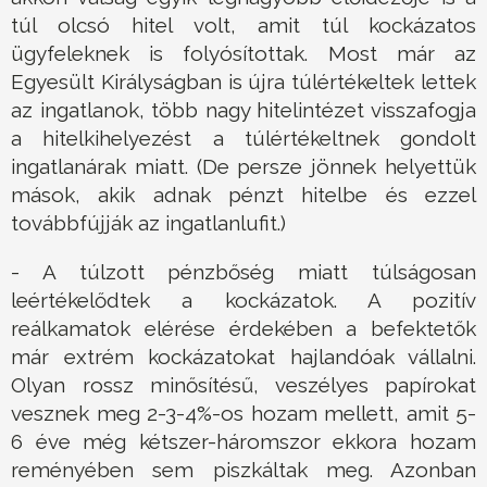
túl olcsó hitel volt, amit túl kockázatos
ügyfeleknek is folyósítottak. Most már az
Egyesült Királyságban is újra túlértékeltek lettek
az ingatlanok, több nagy hitelintézet visszafogja
a hitelkihelyezést a túlértékeltnek gondolt
ingatlanárak miatt. (De persze jönnek helyettük
mások, akik adnak pénzt hitelbe és ezzel
továbbfújják az ingatlanlufit.)
- A túlzott pénzbőség miatt túlságosan
leértékelődtek a kockázatok. A pozitív
reálkamatok elérése érdekében a befektetők
már extrém kockázatokat hajlandóak vállalni.
Olyan rossz minősítésű, veszélyes papírokat
vesznek meg 2-3-4%-os hozam mellett, amit 5-
6 éve még kétszer-háromszor ekkora hozam
reményében sem piszkáltak meg. Azonban