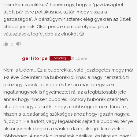
"nem karrierpolitikus", hanem úgy, hogy a "gazdaságból
átjött pár évre politikusnak, aztán megy vissza a
gazdaságba". A pénzügyminiszterek elég gyakran az üzleti
életből jönnek. Őket persze nem befolyásolják a
választások, legfeljebb az elnököt 🙂
0
gertitorpe
Vendég
12 éve
Nem is tudom... Ez a buborékkal való ijesztegetés megy már
1-2 éve. Szerintem ha buborékról írnak a nagy nemzetközi
pénzügyi lapok, az index és lassan már az egyszeri
ingatlanügynök is figyelmeztet rá, az a legbiztosabb jele
annak hogy nincsen buborék. Komoly buborék szerintem
általában úgy alakul ki, hogy a többségnek nem tűnik fel,
hiszen a tudatlanság szükséges ahoz hogy igazán nagyra
fújódjon. Ha tudott, vagy legalábbis sejtett a buborék ténye,
akkor jönnek elegen a másik oldalra, akik jót keresnek a
többségen. A nagy kidurranások pánikkal és hirtelen, nagy