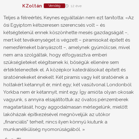
KZoltán
Vendég
12 éve
Teljes a félreértés, Keynes egyáltalán nem ezt tanította: «Az
ősi Egyiptom kétszeresen szerencsés volt – és
kétségtelenül ennek köszönhette mesés gazdagságát –,
mert két tevékenységet is végzett – piramisokat épített és
nemesfémeket bányászott –, amelynek gyümölcsei, mivel
nem arra szolgáltak, hogy elfogyasztva emberi
szükségleteket elégítsenek ki, bőségük ellenére sem
értéktelenedtek el. A középkor katedrálisokat épített és
siratóénekeket énekelt. Két piramis vagy két siratóének a
holtakért kétannyit ér, mint egy; két vasútvonal Londonból
Yorkba nem ér kétannyit, mint egy. Így amióta olyan okosak
vagyunk, s annyira elsajátítottuk az óvatos pénzemberek
magatartását, hogy aggodalmasan mérlegelünk, mielőtt
lakóházak építkezésével megnöveljük az utókor
„financiális” terheit, nincs ilyen könnyű kiutunk a
munkanélküliség nyomorúságából. »