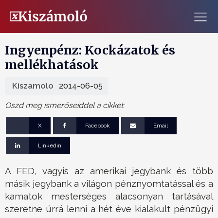
Ingyenpénz: Kockázatok és
mellékhatások
Kiszamolo
2014-06-05
Oszd meg ismerőseiddel a cikket:
X
Facebook
Email
Linkedin
A FED, vagyis az amerikai jegybank és több
másik jegybank a világon pénznyomtatással és a
kamatok mesterséges alacsonyan tartásával
szeretne úrrá lenni a hét éve kialakult pénzügyi