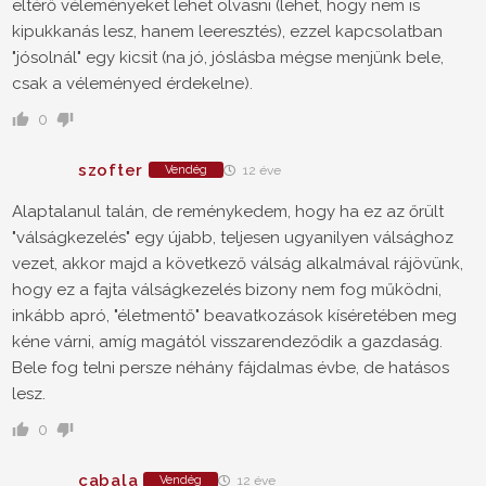
eltérő véleményeket lehet olvasni (lehet, hogy nem is
kipukkanás lesz, hanem leeresztés), ezzel kapcsolatban
"jósolnál" egy kicsit (na jó, jóslásba mégse menjünk bele,
csak a véleményed érdekelne).
0
szofter
Vendég
12 éve
Alaptalanul talán, de reménykedem, hogy ha ez az őrült
"válságkezelés" egy újabb, teljesen ugyanilyen válsághoz
vezet, akkor majd a következő válság alkalmával rájövünk,
hogy ez a fajta válságkezelés bizony nem fog működni,
inkább apró, "életmentő" beavatkozások kíséretében meg
kéne várni, amíg magától visszarendeződik a gazdaság.
Bele fog telni persze néhány fájdalmas évbe, de hatásos
lesz.
0
cabala
Vendég
12 éve