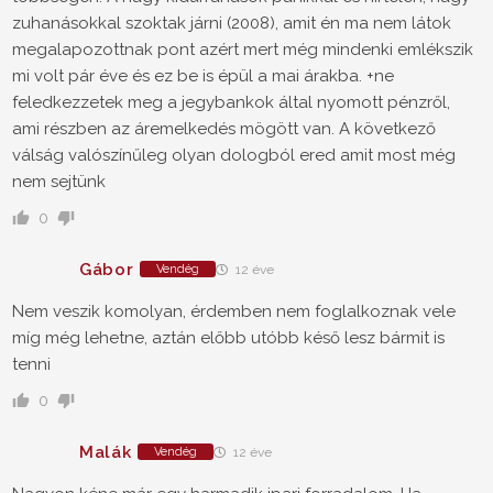
zuhanásokkal szoktak járni (2008), amit én ma nem látok
megalapozottnak pont azért mert még mindenki emlékszik
mi volt pár éve és ez be is épül a mai árakba. +ne
feledkezzetek meg a jegybankok által nyomott pénzről,
ami részben az áremelkedés mögött van. A következő
válság valószínűleg olyan dologból ered amit most még
nem sejtünk
0
Gábor
Vendég
12 éve
Nem veszik komolyan, érdemben nem foglalkoznak vele
míg még lehetne, aztán előbb utóbb késő lesz bármit is
tenni
0
Malák
Vendég
12 éve