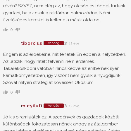
révén? SZVSZ, nem elég az, hogy olcsón és többet tudunk
gyártani, ha az csak a raktárban halmozódna. Némi
fizetőképes kereslet is kellene a másik oldalon.
0
tiborcius
Vendég
12 éve
Engem is az érdekelne, mit tehetek Én ebben a helyzetben.
Az látszik, hogy hitelt felvenni nem érdemes.
Takarékoskodni valóban nincs kedve az embernek ilyen
kamatkörnyezetben, így viszont nem gyűlik a nyugdíjunk.
Szóval milyen stratégiát kövessen Okos úr?
0
mutyilufi
Vendég
12 éve
Jó kis piramisjáték ez. A szegények és gazdagok közötti
különbségek fokozatosan nőnek ahogy az átalgember