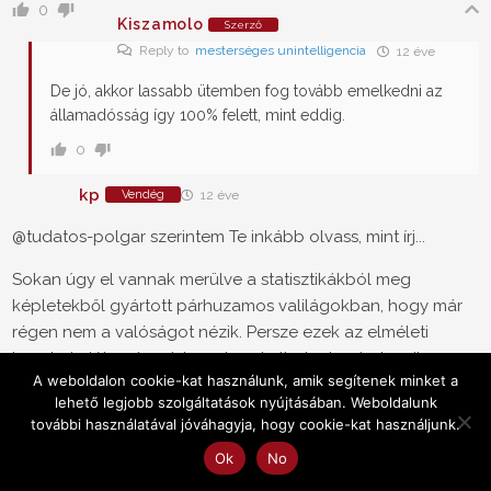
0
Kiszamolo
Szerző
Reply to
mesterséges unintelligencia
12 éve
De jó, akkor lassabb ütemben fog tovább emelkedni az
államadósság így 100% felett, mint eddig.
0
kp
Vendég
12 éve
@tudatos-polgar szerintem Te inkább olvass, mint írj...
Sokan úgy el vannak merülve a statisztikákból meg
képletekből gyártott párhuzamos valilágokban, hogy már
régen nem a valóságot nézik. Persze ezek az elméleti
konstrukciók száp zárt rendszert alkotnak, mindegyik
A weboldalon cookie-kat használunk, amik segítenek minket a
görbéből lehet másikat csinálni majd a végén megkapjuk
lehető legjobb szolgáltatások nyújtásában. Weboldalunk
az eredetit és örülünk, csak a valóság nem úgy működik.
további használatával jóváhagyja, hogy cookie-kat használjunk.
Legkirívóbb példa az LTCM story...
Ok
No
Hátrébb kéne lépni párat, h. az erdőt is lásd.