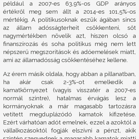
például a 2007-es 63,9%-os GDP arányos
értékről meg sem állt a 2014-es 101,5%-os
mértékig. A politikusoknak eszük ágában sincs
az állam adósságterheit csökkenteni, sőt
nagymértékben növelik azt, hiszen olcsó a
finanszírozás és soha politikus még nem lett
népszerű megszorítások és adóemelések miatt,
ami az államadósság csökkentéséhez kellene.
Az érem másik oldala, hogy abban a pillanatban,
ha akár csak 2-3%-ot emelkedik a
kamatkörnyezet (vagyis visszatér a 2007-es
normál szintre), hatalmas érvágás lesz a
kormányoknak a már magasabb tartozásra
vetített megduplázódó kamatok kifizetése.
Ezért várhatóan adót emelnek, ezzel a azoktól a
vállalkozásoktól fogják elszívni a pénzt, akik
szintén szenvednek a magasabb kamatok miatti