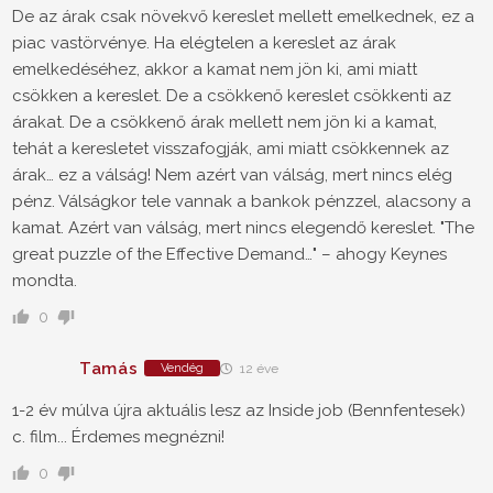
De az árak csak növekvő kereslet mellett emelkednek, ez a
piac vastörvénye. Ha elégtelen a kereslet az árak
emelkedéséhez, akkor a kamat nem jön ki, ami miatt
csökken a kereslet. De a csökkenő kereslet csökkenti az
árakat. De a csökkenő árak mellett nem jön ki a kamat,
tehát a keresletet visszafogják, ami miatt csökkennek az
árak… ez a válság! Nem azért van válság, mert nincs elég
pénz. Válságkor tele vannak a bankok pénzzel, alacsony a
kamat. Azért van válság, mert nincs elegendő kereslet. "The
great puzzle of the Effective Demand…" – ahogy Keynes
mondta.
0
Tamás
Vendég
12 éve
1-2 év múlva újra aktuális lesz az Inside job (Bennfentesek)
c. film... Érdemes megnézni!
0