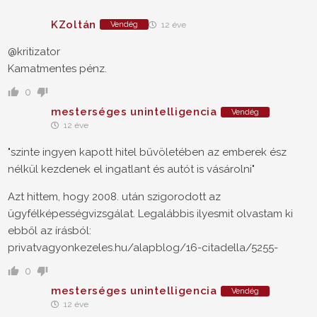
KZoltán
Vendég
12 éve
@kritizator
Kamatmentes pénz.
0
mesterséges unintelligencia
Vendég
12 éve
"szinte ingyen kapott hitel bűvöletében az emberek ész
nélkül kezdenek el ingatlant és autót is vásárolni"
Azt hittem, hogy 2008. után szigorodott az
ügyfélképességvizsgálat. Legalábbis ilyesmit olvastam ki
ebből az írásból:
privatvagyonkezeles.hu/alapblog/16-citadella/5255-
0
mesterséges unintelligencia
Vendég
12 éve