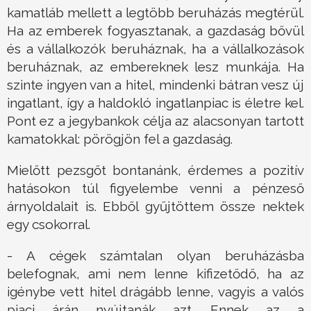
kamatláb mellett a legtöbb beruházás megtérül.
Ha az emberek fogyasztanak, a gazdaság bővül
és a vállalkozók beruháznak, ha a vállalkozások
beruháznak, az embereknek lesz munkája. Ha
szinte ingyen van a hitel, mindenki bátran vesz új
ingatlant, így a haldokló ingatlanpiac is életre kel.
Pont ez a jegybankok célja az alacsonyan tartott
kamatokkal: pörögjön fel a gazdaság.
Mielőtt pezsgőt bontanánk, érdemes a pozitív
hatásokon túl figyelembe venni a pénzeső
árnyoldalait is. Ebből gyűjtöttem össze nektek
egy csokorral.
- A cégek számtalan olyan beruházásba
belefognak, ami nem lenne kifizetődő, ha az
igénybe vett hitel drágább lenne, vagyis a valós
piaci árán nyújtanák azt. Ennek az a