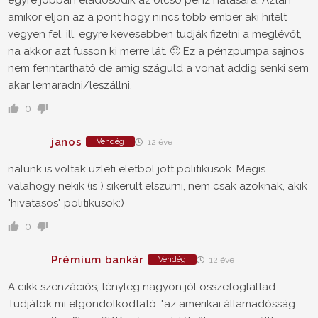
egyre jobban eladósodik az olcsó pénz hatására. Aztán
amikor eljön az a pont hogy nincs több ember aki hitelt
vegyen fel, ill. egyre kevesebben tudják fizetni a meglévőt,
na akkor azt fusson ki merre lát. 🙂 Ez a pénzpumpa sajnos
nem fenntartható de amig száguld a vonat addig senki sem
akar lemaradni/leszállni.
0
janos
Vendég
12 éve
nalunk is voltak uzleti eletbol jott politikusok. Megis
valahogy nekik (is ) sikerult elszurni, nem csak azoknak, akik
"hivatasos" politikusok:)
0
Prémium bankár
Vendég
12 éve
A cikk szenzációs, tényleg nagyon jól összefoglaltad.
Tudjátok mi elgondolkodtató: "az amerikai államadósság