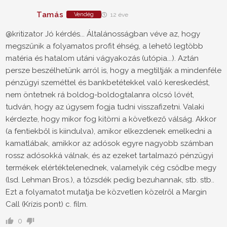
Tamás
Vendég
12 éve
@kritizator Jó kérdés... Általánosságban véve az, hogy
megszűnik a folyamatos profit éhség, a lehető legtöbb
matéria és hatalom utáni vágyakozás (utópia...). Aztán
persze beszélhetünk arról is, hogy a megtiltják a mindenféle
pénzügyi szeméttel és bankbetétekkel való kereskedést,
nem öntetnek rá boldog-boldogtalanra olcsó lóvét,
tudván, hogy az úgysem fogja tudni visszafizetni. Valaki
kérdezte, hogy mikor fog kitörni a következő válság. Akkor
(a fentiekből is kiindulva), amikor elkezdenek emelkedni a
kamatlábak, amikkor az adósok egyre nagyobb számban
rossz adósokká válnak, és az ezeket tartalmazó pénzügyi
termékek elértéktelenednek, valamelyik cég csődbe megy
(lsd. Lehman Bros.), a tőzsdék pedig bezuhannak, stb. stb..
Ezt a folyamatot mutatja be közvetlen közelről a Margin
Call (Krízis pont) c. film.
0