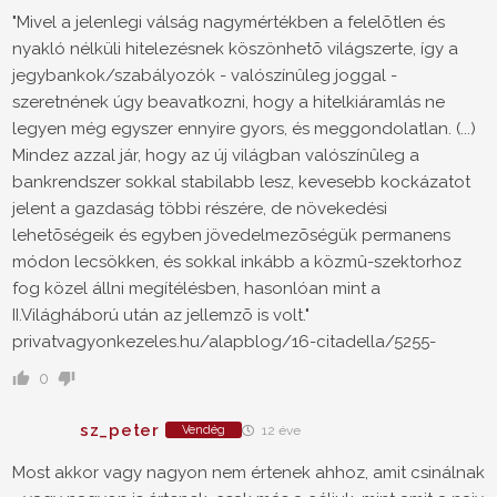
"Mivel a jelenlegi válság nagymértékben a felelõtlen és
nyakló nélküli hitelezésnek köszönhetõ világszerte, így a
jegybankok/szabályozók - valószínûleg joggal -
szeretnének úgy beavatkozni, hogy a hitelkiáramlás ne
legyen még egyszer ennyire gyors, és meggondolatlan. (...)
Mindez azzal jár, hogy az új világban valószínûleg a
bankrendszer sokkal stabilabb lesz, kevesebb kockázatot
jelent a gazdaság többi részére, de növekedési
lehetõségeik és egyben jövedelmezõségük permanens
módon lecsökken, és sokkal inkább a közmû-szektorhoz
fog közel állni megítélésben, hasonlóan mint a
II.Világháború után az jellemzõ is volt."
privatvagyonkezeles.hu/alapblog/16-citadella/5255-
0
sz_peter
Vendég
12 éve
Most akkor vagy nagyon nem értenek ahhoz, amit csinálnak