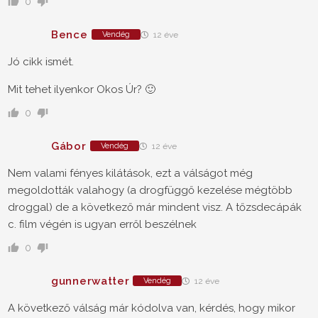
0
Bence
Vendég
12 éve
Jó cikk ismét.
Mit tehet ilyenkor Okos Úr? 🙂
0
Gábor
Vendég
12 éve
Nem valami fényes kilátások, ezt a válságot még
megoldották valahogy (a drogfüggő kezelése mégtöbb
droggal) de a következő már mindent visz. A tőzsdecápák
c. film végén is ugyan erről beszélnek
0
gunnerwatter
Vendég
12 éve
A következő válság már kódolva van, kérdés, hogy mikor