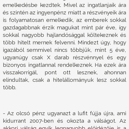
emelkedésbe kezdtek. Mivel az ingatlanjaik ára
és szintén az ingyenpénz miatt a részvényeik ára
is folyamatosan emelkedik, az emberek sokkal
gazdagabbnak érzik magukat mint pár éve, így
sokkal nagyobb hajlandósággal költekeznek és
több hitelt mernek felvenni. Mindezt úgy, hogy
igazából semmivel nincs többjük, mint 5 éve,
ugyanúgy csak X darab részvénnyel és egy
bizonyos ingatlannal rendelkeznek. Ha ezek ára
visszakorrigál, pont ott lesznek, ahonnan
elindultak, csak a hitelállományuk lesz sokkal
több.
- Az olcsó pénz ugyanazt a lufit fújja újra, ami
kidurrant 2007-ben és okozta a válságot. Az
akkori válság egyik legnagyobb előidézője is a