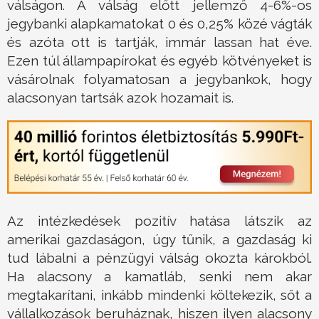
válságon. A válság előtt jellemző 4-6%-os
jegybanki alapkamatokat 0 és 0,25% közé vágták
és azóta ott is tartják, immár lassan hat éve.
Ezen túl állampapírokat és egyéb kötvényeket is
vásárolnak folyamatosan a jegybankok, hogy
alacsonyan tartsák azok hozamait is.
Az intézkedések pozitív hatása látszik az
amerikai gazdaságon, úgy tűnik, a gazdaság ki
tud lábalni a pénzügyi válság okozta károkból.
Ha alacsony a kamatláb, senki nem akar
megtakarítani, inkább mindenki költekezik, sőt a
vállalkozások beruháznak, hiszen ilyen alacsony