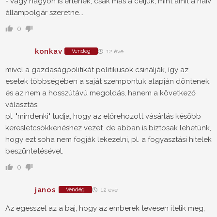
- vagy nagyon is értenek, csak más a céljuk, mint amit a naiv
állampolgár szeretne...
0
konkav
Vendég
12 éve
mivel a gazdaságpolitikát politikusok csinálják, így az
esetek többségében a saját szempontuk alapján döntenek.
és az nem a hosszútávú megoldás, hanem a következő
választás.
pl. "mindenki" tudja, hogy az előrehozott vásárlás később
keresletcsökkenéshez vezet. de abban is biztosak lehetünk,
hogy ezt soha nem fogják lekezelni, pl. a fogyasztási hitelek
beszüntetésével.
0
janos
Vendég
12 éve
Az egesszel az a baj, hogy az emberek tevesen itelik meg,