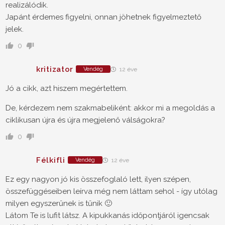
realizálódik.
Japánt érdemes figyelni, onnan jöhetnek figyelmeztető
jelek.
0
kritizator
Vendég
12 éve
Jó a cikk, azt hiszem megértettem.
De, kérdezem nem szakmabeliként: akkor mi a megoldás a
ciklikusan újra és újra megjelenő válságokra?
0
Félkifli
Vendég
12 éve
Ez egy nagyon jó kis összefoglaló lett, ilyen szépen,
összefüggéseiben leírva még nem láttam sehol - így utólag
milyen egyszerűnek is tűnik 🙂
Látom Te is lufit látsz. A kipukkanás időpontjáról igencsak