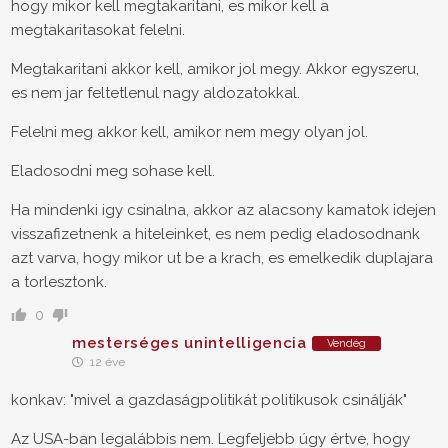
hogy mikor kell megtakaritani, es mikor kell a
megtakaritasokat felelni.
Megtakaritani akkor kell, amikor jol megy. Akkor egyszeru,
es nem jar feltetlenul nagy aldozatokkal.
Felelni meg akkor kell, amikor nem megy olyan jol.
Eladosodni meg sohase kell.
Ha mindenki igy csinalna, akkor az alacsony kamatok idejen
visszafizetnenk a hiteleinket, es nem pedig eladosodnank
azt varva, hogy mikor ut be a krach, es emelkedik duplajara
a torlesztonk.
0
mesterséges unintelligencia
Vendég
12 éve
konkav: "mivel a gazdaságpolitikát politikusok csinálják"
Az USA-ban legalábbis nem. Legfeljebb úgy értve, hogy