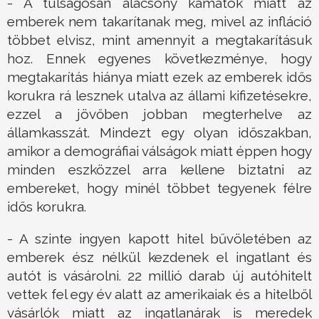
- A túlságosan alacsony kamatok miatt az
emberek nem takarítanak meg, mivel az infláció
többet elvisz, mint amennyit a megtakarításuk
hoz. Ennek egyenes következménye, hogy
megtakarítás hiánya miatt ezek az emberek idős
korukra rá lesznek utalva az állami kifizetésekre,
ezzel a jövőben jobban megterhelve az
államkasszát. Mindezt egy olyan időszakban,
amikor a demográfiai válságok miatt éppen hogy
minden eszközzel arra kellene biztatni az
embereket, hogy minél többet tegyenek félre
idős korukra.
- A szinte ingyen kapott hitel bűvöletében az
emberek ész nélkül kezdenek el ingatlant és
autót is vásárolni. 22 millió darab új autóhitelt
vettek fel egy év alatt az amerikaiak és a hitelből
vásárlók miatt az ingatlanárak is meredek