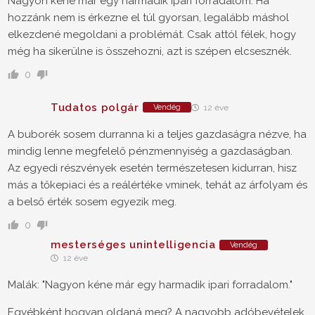
Nagyon kéne már egy harmadik ipari forradalom. Ha
hozzánk nem is érkezne el túl gyorsan, legalább máshol
elkezdené megoldani a problémát. Csak attól félek, hogy
még ha sikerülne is összehozni, azt is szépen elcsesznék.
0
Tudatos polgár
Vendég
12 éve
A buborék sosem durranna ki a teljes gazdaságra nézve, ha
mindig lenne megfelelő pénzmennyiség a gazdaságban.
Az egyedi részvények esetén természetesen kidurran, hisz
más a tőkepiaci és a reálértéke vminek, tehát az árfolyam és
a belső érték sosem egyezik meg.
0
mesterséges unintelligencia
Vendég
12 éve
Malák: "Nagyon kéne már egy harmadik ipari forradalom."
Egyébként hogyan oldaná meg? A nagyobb adóbevételek