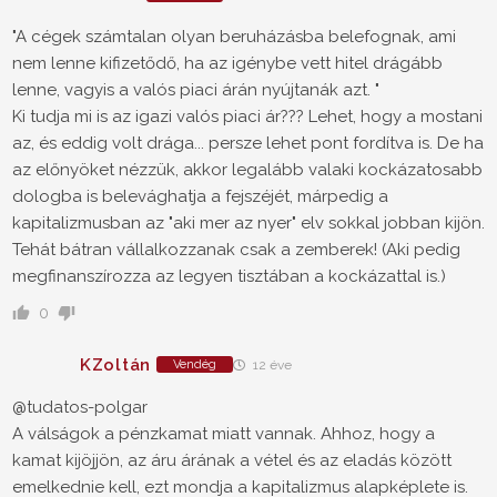
"A cégek számtalan olyan beruházásba belefognak, ami
nem lenne kifizetődő, ha az igénybe vett hitel drágább
lenne, vagyis a valós piaci árán nyújtanák azt. "
Ki tudja mi is az igazi valós piaci ár??? Lehet, hogy a mostani
az, és eddig volt drága... persze lehet pont fordítva is. De ha
az előnyöket nézzük, akkor legalább valaki kockázatosabb
dologba is belevághatja a fejszéjét, márpedig a
kapitalizmusban az "aki mer az nyer" elv sokkal jobban kijön.
Tehát bátran vállalkozzanak csak a zemberek! (Aki pedig
megfinanszírozza az legyen tisztában a kockázattal is.)
0
KZoltán
Vendég
12 éve
@tudatos-polgar
A válságok a pénzkamat miatt vannak. Ahhoz, hogy a
kamat kijöjjön, az áru árának a vétel és az eladás között
emelkednie kell, ezt mondja a kapitalizmus alapképlete is.