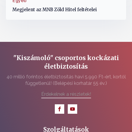
Egyéb
Megjelent az MNB Zöld Hitel feltételei
"Kiszámoló" csoportos kockázati
életbiztosítás
40 millió forintos életbiztosítás havi 5.990 Ft-ért, kortól
függetlenül! (Belépési korhatár 55 év.)
Érdekelnek a részletek!
Szolgáltatások