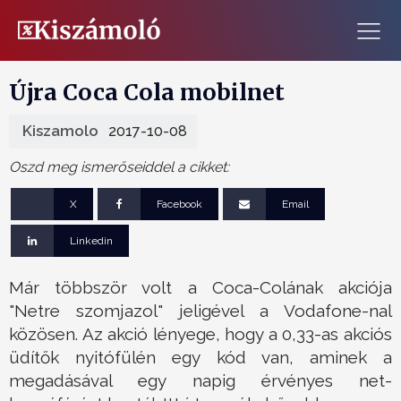
Újra Coca Cola mobilnet
Kiszamolo
2017-10-08
Oszd meg ismerőseiddel a cikket:
X
Facebook
Email
Linkedin
Már többször volt a Coca-Colának akciója
"Netre szomjazol" jeligével a Vodafone-nal
közösen. Az akció lényege, hogy a 0,33-as akciós
üdítők nyitófülén egy kód van, aminek a
megadásával egy napig érvényes net-