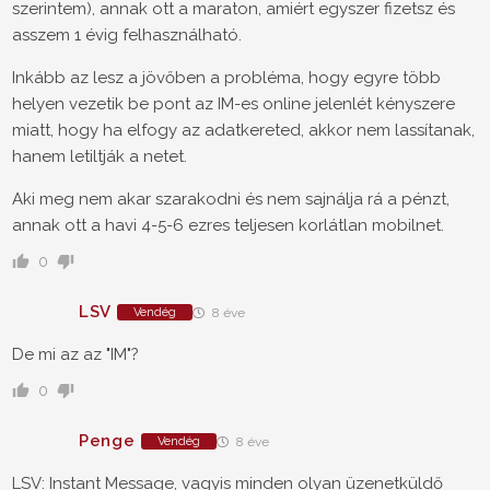
szerintem), annak ott a maraton, amiért egyszer fizetsz és
asszem 1 évig felhasználható.
Inkább az lesz a jövőben a probléma, hogy egyre több
helyen vezetik be pont az IM-es online jelenlét kényszere
miatt, hogy ha elfogy az adatkereted, akkor nem lassítanak,
hanem letiltják a netet.
Aki meg nem akar szarakodni és nem sajnálja rá a pénzt,
annak ott a havi 4-5-6 ezres teljesen korlátlan mobilnet.
0
LSV
Vendég
8 éve
De mi az az "IM"?
0
Penge
Vendég
8 éve
LSV: Instant Message, vagyis minden olyan üzenetküldő