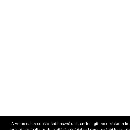
A weboldalon cookie-kat használunk, amik segítenek minket a le
legjobb szolgáltatások nyújtásában. Weboldalunk további használa