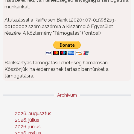
Ha szeretnéd, van lehetőséged anyagilag is támogatni a
munkánkat.
Átutalással a Raiffeisen Bank 12020407-01558219-
00100002 számlaszámra a Kiszámoló Egyesület
részére. A közlemény "Támogatás" (fontos!)
Bankkártyás támogatási lehetőség hamarosan.
Köszönjük, ha érdemesnek tartasz bennünket a
támogatásra.
Archívum
2026. augusztus
2026. július
2026. június
2026. május