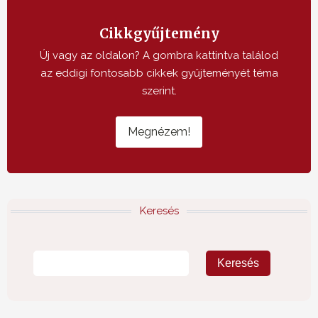
Cikkgyűjtemény
Új vagy az oldalon? A gombra kattintva találod
az eddigi fontosabb cikkek gyűjteményét téma
szerint.
Megnézem!
Keresés