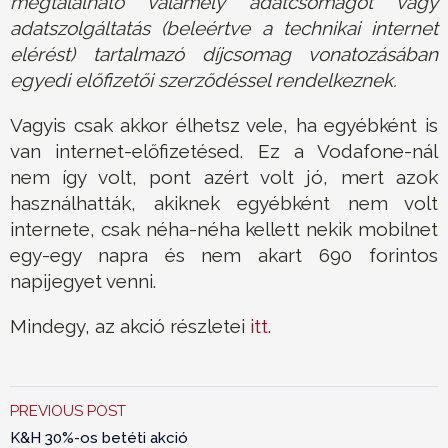
megtalálható valamely adatcsomagot vagy
adatszolgáltatás (beleértve a
technikai internet
elérést) tartalmazó díjcsomag vonatozásában
egyedi előfizetői szerződéssel rendelkeznek.
Vagyis csak akkor élhetsz vele, ha egyébként is
van internet-előfizetésed. Ez a Vodafone-nál
nem így volt, pont azért volt jó, mert azok
használhatták, akiknek egyébként nem volt
internete, csak néha-néha kellett nekik mobilnet
egy-egy napra és nem akart 690 forintos
napijegyet venni.
Mindegy, az akció részletei
itt
.
PREVIOUS POST
K&H 30%-os betéti akció