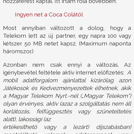
hozzáférést kaptál. Itt írtam róla bővebben:
Ingyen net a Coca Colától
Most annyiban változott a dolog, hogy a
Telekom lett az új partner, egy napra 100 vagy
kétszer 50 MB netet kapsz. (Maximum naponta
háromszor.)
Azonban nem csak ennyi a változás. Az
igénybevétel feltétele aktív internet előfizetés:
A
mobil adatforgalom ajánlattal
kizárólag azon
Játékosok és Kedvezményezettek élhetnek, akik
a Magyar Telekom Nyrt.-nél („Magyar Telekom”)
olyan
érvényes, aktív (azaz a szolgáltatás nem áll
korlátozás, felfüggesztés vagy szüneteltetés
alatt), lakossági (az
értékesíthető vagy a lezárt) díjszabásban)