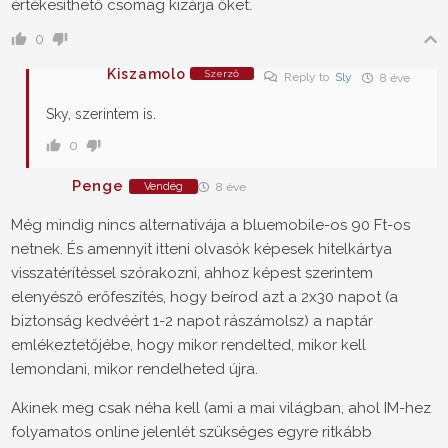
értékesíthető csomag kizárja őket.
0
Kiszamolo
Szerző
Reply to
Sly
8 éve
Sky, szerintem is.
0
Penge
Vendég
8 éve
Még mindig nincs alternatívája a bluemobile-os 90 Ft-os
netnek. És amennyit itteni olvasók képesek hitelkártya
visszatérítéssel szórakozni, ahhoz képest szerintem
elenyésző erőfeszítés, hogy beírod azt a 2x30 napot (a
biztonság kedvéért 1-2 napot rászámolsz) a naptár
emlékeztetőjébe, hogy mikor rendelted, mikor kell
lemondani, mikor rendelheted újra.
Akinek meg csak néha kell (ami a mai világban, ahol IM-hez
folyamatos online jelenlét szükséges egyre ritkább