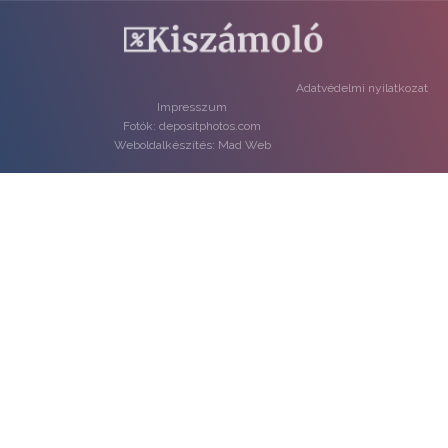
Adatvédelmi nyilatkozat
Impresszum
Fotók: depositphotos.com
Weboldalkészítés: Mad Web