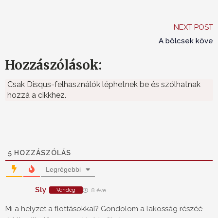
NEXT POST
A bölcsek köve
Hozzászólások:
Csak Disqus-felhasználók léphetnek be és szólhatnak
hozzá a cikkhez.
5
HOZZÁSZÓLÁS
Legrégebbi
Sly
Vendég
8 éve
Mi a helyzet a flottásokkal? Gondolom a lakosság részéé