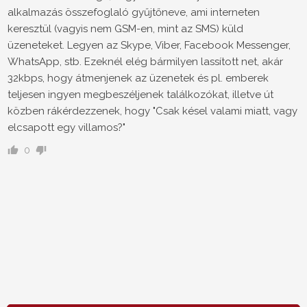
alkalmazás összefoglaló gyűjtőneve, ami interneten
keresztül (vagyis nem GSM-en, mint az SMS) küld
üzeneteket. Legyen az Skype, Viber, Facebook Messenger,
WhatsApp, stb. Ezeknél elég bármilyen lassított net, akár
32kbps, hogy átmenjenek az üzenetek és pl. emberek
teljesen ingyen megbeszéljenek találkozókat, illetve út
közben rákérdezzenek, hogy "Csak késel valami miatt, vagy
elcsapott egy villamos?"
0