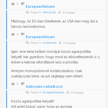
0
EuropeanValues
Reply to
Monyó Eli
6 hónapja
Máshogy, Az EU-ban töketlenek, az USA-ban meg dúl a
harcos nacionalizmus.
0
EuropeanValues
Reply to
Kiszamolo
6 hónapja
Igen, erre kéne költeni mondjuk közös agrárpolitika
helyett, bár gyanítom, hogy most az elkövetkezendő 2-3
évben a katonai ráfordítások lesz a prioritás.
Amilyen monopóliumok korlátozásához csak
szabályozás kéne, na azt végképp nem értem.
0
Adócsaló vállalkozó
Reply to
EuropeanValues
6 hónapja
Közös agrárpolitika helyett?
Azt azért tudod, ugye, hogy az európai