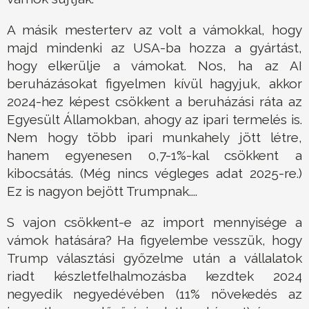
A másik mesterterv az volt a vámokkal, hogy
majd mindenki az USA-ba hozza a gyártást,
hogy elkerülje a vámokat. Nos, ha az AI
beruházásokat figyelmen kívül hagyjuk, akkor
2024-hez képest csökkent a beruházási ráta az
Egyesült Államokban, ahogy az ipari termelés is.
Nem hogy több ipari munkahely jött létre,
hanem egyenesen 0,7-1%-kal csökkent a
kibocsátás. (Még nincs végleges adat 2025-re.)
Ez is nagyon bejött Trumpnak....
S vajon csökkent-e az import mennyisége a
vámok hatására? Ha figyelembe vesszük, hogy
Trump választási győzelme után a vállalatok
riadt készletfelhalmozásba kezdtek 2024
negyedik negyedévében (11% növekedés az