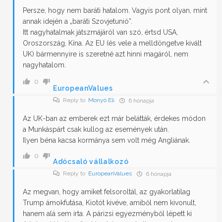
Persze, hogy nem baráti hatalom. Vagyis pont olyan, mint
annak idején a „baráti Szovjetunió”.
Itt nagyhatalmak játszmájáról van szó, értsd USA,
Oroszország, Kína. Az EU (és vele a melldöngetve kivált
UK) bármennyire is szeretné azt hinni magáról, nem
nagyhatalom.
0
EuropeanValues
Reply to
Monyó Eli
6 hónapja
Az UK-ban az emberek ezt már belátták, érdekes módon
a Munkáspárt csak kullog az események után.
Ilyen béna kacsa kormánya sem volt még Angliának.
0
Adócsaló vállalkozó
Reply to
EuropeanValues
6 hónapja
Az megvan, hogy amiket felsoroltál, az gyakorlatilag
Trump ámokfutása, Kiotót kivéve, amiből nem kivonult,
hanem alá sem írta. A párizsi egyezményből lépett ki