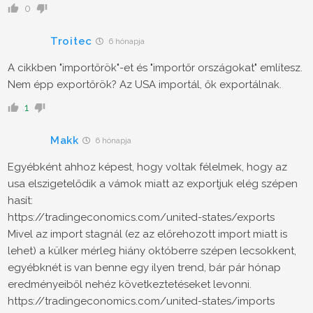
0
Troitec
6 hónapja
A cikkben "importőrök"-et és "importőr országokat" említesz.
Nem épp exportőrök? Az USA importál, ők exportálnak.
1
Makk
6 hónapja
Egyébként ahhoz képest, hogy voltak félelmek, hogy az
usa elszigetelődik a vámok miatt az exportjuk elég szépen
hasít:
https://tradingeconomics.com/united-states/exports
Mivel az import stagnál (ez az előrehozott import miatt is
lehet) a külker mérleg hiány októberre szépen lecsokkent,
egyébknét is van benne egy ilyen trend, bár pár hónap
eredményeiből nehéz következtetéseket levonni.
https://tradingeconomics.com/united-states/imports