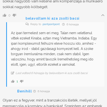
sokkal nagyobb vám kellene ami kompenzálja a munkaerő
sokkal nagyobb költségét.
0
belavoltam ki aza zsolti bacsi
Reply to
pontpontpont
6 hónapja
Az ipari termelest sem eri meg. Talan nem veletlenul
vittek ezeket Kinaba, aztan meg Vietnamba, Indiaba. Egy
ipari komplexumot felhuzni eleve hosszu ido, amihez -
ahogy irod - stabil gazdasagi kornyezet kell. A szoke
torgyan (rem)uralma minden, csak nem stabil. Igen
valoszinu, hogy amint tavozik (remelhetoleg meg ido
elott, igen, ugy), eltorlik ezeket a vamokat.
Last edited 6 hónapja by belavoltam ki aza zsolti bacsi
1
Benihill
6 hónapja
Olyan ez a fegyver, mint a tranzakciós illeték, mellyel jól
megsarcolja a kormány a bankokat. Szerintem az emberek