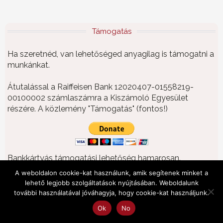
Támogatás
Ha szeretnéd, van lehetőséged anyagilag is támogatni a
munkánkat.
Átutalással a Raiffeisen Bank 12020407-01558219-
00100002 számlaszámra a Kiszámoló Egyesület
részére. A közlemény "Támogatás" (fontos!)
Bankkártyás támogatási lehetőség hamarosan.
Köszönjük, ha érdemesnek tartasz bennünket a
A weboldalon cookie-kat használunk, amik segítenek minket a
támogatásra.
lehető legjobb szolgáltatások nyújtásában. Weboldalunk
további használatával jóváhagyja, hogy cookie-kat használjunk.
Ok
No
Archívum