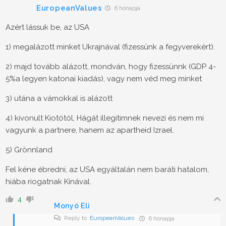
EuropeanValues
6 hónapja
Azért lássuk be, az USA
1) megalázott minket Ukrajnával (fizessünk a fegyverekért).
2) majd tovább alázott, mondván, hogy fizessünnk (GDP 4-
5%a legyen katonai kiadás), vagy nem véd meg minket
3) utána a vámokkal is alázott
4) kivonult Kiotótól, Hágát illegitimnek nevezi és nem mi
vagyunk a partnere, hanem az apartheid Izrael.
5) Grönnland
Fel kéne ébredni, az USA egyáltalán nem baráti hatalom,
hiába riogatnak Kínával.
4
Monyó Eli
Reply to
EuropeanValues
6 hónapja