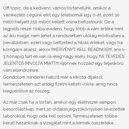
Off topic, de a kedvenc vámos történetünk, amikor a
vámkezelő cégünk elírt egy tételsornál egy 0-át, ezért 30
millió helyett 250 milliót kellett volna befizetnünk. De a
legjobb része: hiába evidens, hogy több a vám értéke mint
az áru maga, nem lehet a rendszerben utólag módosítani a
bevallásban, ezért vagy befizeted a hibás értéket, vagy ha
korrigálni akarsz, akkor !!!KÉRVÉNYT KELL BEADNOD!!!, ami 1-
3 hónapig tart és van rá elég nagy esély, hogy !!!A TÉVEDÉS
JELENTŐS MIVOLTA MIATT!!! kijönnek hozzád egy teljeskörű
vám ellenőrzésre.
Gondolom mindenki hallott már a kikötői díjakról,
természetesen azt
addig
fizetni kellett volna, amíg nincs
kiegyenlítve az összeg.
Az már csak ha a tortán, amikor egy élelmiszer sampon
besorolást kap, mert 30 oldalas jegyzőkönyvben levezették
laborokkal, hogy oda kell sorolni. Természetesen többe
került hazánknak a vizsgálat mint a termék összértéke...