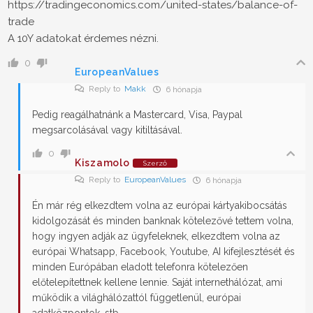
https://tradingeconomics.com/united-states/balance-of-
trade
A 10Y adatokat érdemes nézni.
0
EuropeanValues
Reply to
Makk
6 hónapja
Pedig reagálhatnánk a Mastercard, Visa, Paypal
megsarcolásával vagy kitiltásával.
0
Kiszamolo
Szerző
Reply to
EuropeanValues
6 hónapja
Én már rég elkezdtem volna az európai kártyakibocsátás
kidolgozását és minden banknak kötelezővé tettem volna,
hogy ingyen adják az ügyfeleknek, elkezdtem volna az
európai Whatsapp, Facebook, Youtube, AI kifejlesztését és
minden Európában eladott telefonra kötelezően
előtelepítettnek kellene lennie. Saját internethálózat, ami
működik a világhálózattól függetlenül, európai