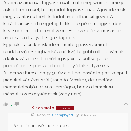
A vám az amerikai fogyasztókat érintő megszorítás, amely
akkor terheli őket, ha importot fogyasztanak. A jövedelmük,
megtakarításuk leértékelődött importban kifejezve. A
korábban kiszórt rengeteg helikopterpénzért egyszerűen
kevesebb importot lehet venni. És ezzel párhzamosan az
amerikai költségvetés gazdagodik.
Egy ekkora külkereskedelmi mérleg passzívummal
rendelkező országban kézenfekvő, legjobb ötlet a vámok
alkalmazása, ezzel a mérleg is javul, a költségvetés
pozíciója is és persze a belföldi gyártók helyzete is.
Az persze furcsa, hogy 50 év alatt gazdaságilag összeépült
piacokat vág/ver szét (Kanada, Mexikó), de legalább
megmutathatják ezek az országok, hogy a termékeik
máshol is versenyképesek (vagy nem).
1
Kiszamolo
Szerző
Reply to
Unemployed
6 hónapja
Az önlábonlövés tipikus esete.