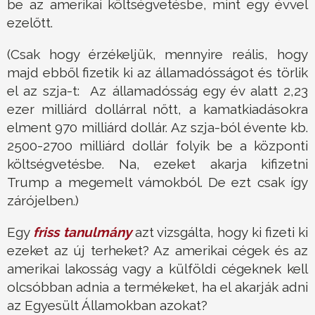
be az amerikai költségvetésbe, mint egy évvel
ezelőtt.
(Csak hogy érzékeljük, mennyire reális, hogy
majd ebből fizetik ki az államadósságot és törlik
el az szja-t: Az államadósság egy év alatt 2,23
ezer milliárd dollárral nőtt, a kamatkiadásokra
elment 970 milliárd dollár. Az szja-ból évente kb.
2500-2700 milliárd dollár folyik be a központi
költségvetésbe. Na, ezeket akarja kifizetni
Trump a megemelt vámokból. De ezt csak így
zárójelben.)
Egy
friss tanulmány
azt vizsgálta, hogy ki fizeti ki
ezeket az új terheket? Az amerikai cégek és az
amerikai lakosság vagy a külföldi cégeknek kell
olcsóbban adnia a termékeket, ha el akarják adni
az Egyesült Államokban azokat?