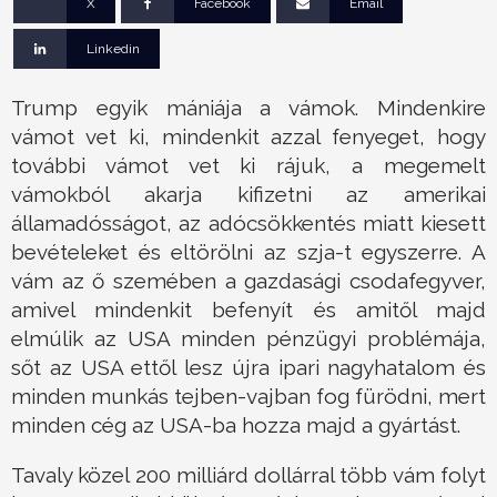
X
Facebook
Email
Linkedin
Trump egyik mániája a vámok. Mindenkire
vámot vet ki, mindenkit azzal fenyeget, hogy
további vámot vet ki rájuk, a megemelt
vámokból akarja kifizetni az amerikai
államadósságot, az adócsökkentés miatt kiesett
bevételeket és eltörölni az szja-t egyszerre. A
vám az ő szemében a gazdasági csodafegyver,
amivel mindenkit befenyít és amitől majd
elmúlik az USA minden pénzügyi problémája,
sőt az USA ettől lesz újra ipari nagyhatalom és
minden munkás tejben-vajban fog fürödni, mert
minden cég az USA-ba hozza majd a gyártást.
Tavaly közel 200 milliárd dollárral több vám folyt