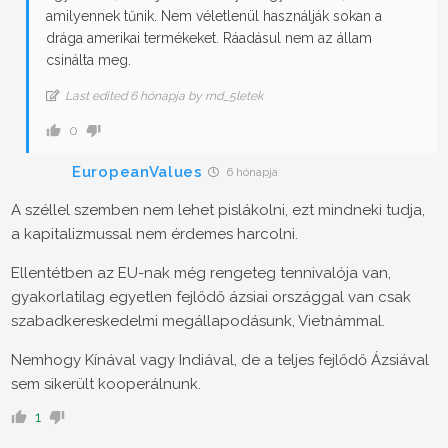
amilyennek tűnik. Nem véletlenül használják sokan a
drága amerikai termékeket. Ráadásul nem az állam
csinálta meg.
Last edited 6 hónapja by rnd_5letek
0
EuropeanValues
6 hónapja
A széllel szemben nem lehet pislákolni, ezt mindneki tudja,
a kapitalizmussal nem érdemes harcolni.
Ellentétben az EU-nak még rengeteg tennivalója van,
gyakorlatilag egyetlen fejlődő ázsiai országgal van csak
szabadkereskedelmi megállapodásunk, Vietnámmal.
Nemhogy Kínával vagy Indiával, de a teljes fejlődő Ázsiával
sem sikerült kooperálnunk.
1