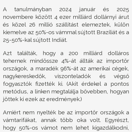
A tanulmányban 2024 január és 2025
novembere között 4 ezer milliárd dollárnyi árut
és közel 26 millió szállítást elemeztek, külön
kiemelve az 50%-os vámmal sújtott Brazíliát és a
25-50%-kal sújtott Indiát.
Azt találták, hogy a 200 milliárd dolláros
tehernek mindössze 4%-át állták az importőr
országok, a maradék 96%-át az amerikai cégek,
nagykereskedők, viszonteladók és végső
fogyasztók fizették ki. (Akit érdekel a pontos
metódus, a linken megtalálja bővebben, hogyan
jöttek ki ezek az eredmények.)
Amiért nem nyelték be az importőr országok a
vámtarifákat, annak több oka volt. Egyrészt,
hogy 50%-os vámot nem lehet kigazdálkodni,