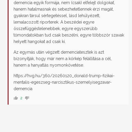
demencia egyik formája, nem (csak) elfelejt dolgokat,
hanem hatalmasnak és sebezhetetlennek érzi magát,
gyakran társul sértegetéssel, lásd lehülyézett,
lemalacozott riporterek. A beszédei egyre
összefüggéstelenebbek, egyre egyszerűbb
tőmondatokban tud csak beszélni, egyre többször szavak
helyett hangokat ad csak ki.
Az egymás után végzett demenciatesztek is azt
bizonyítják, hogy már nem a kórkép felállítása a cél,
hanem a hanyatlás nyomonkövetése.
https://hvg.hu/360/20260120_donald-trump-fizikai-
mentalis-egeszseg-narcisztikus-szemelyisegzavar-
demencia
2