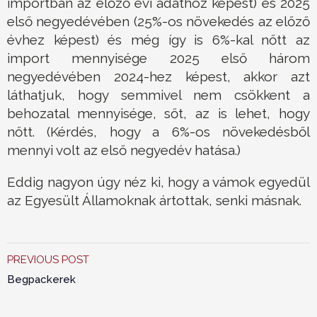
importban az előző évi adathoz képest) és 2025
első negyedévében (25%-os növekedés az előző
évhez képest) és még így is 6%-kal nőtt az
import mennyisége 2025 első három
negyedévében 2024-hez képest, akkor azt
láthatjuk, hogy semmivel nem csökkent a
behozatal mennyisége, sőt, az is lehet, hogy
nőtt. (Kérdés, hogy a 6%-os növekedésből
mennyi volt az első negyedév hatása.)
Eddig nagyon úgy néz ki, hogy a vámok egyedül
az Egyesült Államoknak ártottak, senki másnak.
PREVIOUS POST
Begpackerek