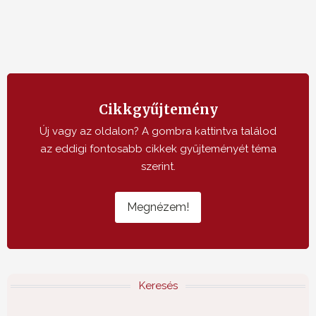
Cikkgyűjtemény
Új vagy az oldalon? A gombra kattintva találod
az eddigi fontosabb cikkek gyűjteményét téma
szerint.
Megnézem!
Keresés