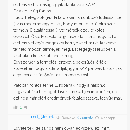
élelmiszerbiztonság egyik alapköve a KAP?
Ez azért elég fontos.
Tudod, elég sok gazdálkodó van, különböző tudásszinttel
(az is megérne egy misét, hogy miért lehet élelmiszert
termelni 8 általánossal.), vérmérséklettel, erkölcsi
érzékkel. Őket kell valahogy rászoritani arra, hogy azt az
élelmiszert egészséges és környezetet minél kevésbé
terhelő módon termeljék meg. Ezt legegyszerűbben a
zsebükön keresztül tehetik meg.
Egyszerűen a termelési értéket a bekerülési érték
közelében, vagy alatta tartják, így a KAP pénzek biztosítják
a gazdának a fejlődést és a megélhetést.
Valóban fontos lenne Európának, hogy a hasonló
nagyszabású IT megoldásokat ne kelljen importálni, de
ezt ne a már elért eredmények feláldozásával tegyük már.
1
rnd_5letek
Reply to
Kiszamolo
6 hónapja
Egyetértek, de sajnos nem olyan egyszerű ez, mint