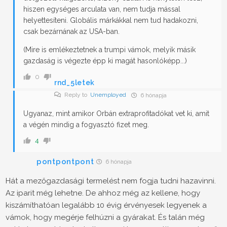
hiszen egységes arculata van, nem tudja mással
helyettesíteni. Globális márkákkal nem tud hadakozni,
csak bezárnának az USA-ban.
(Mire is emlékeztetnek a trumpi vámok, melyik másik
gazdaság is végezte épp ki magát hasonlóképp...)
0
rnd_5letek
Reply to
Unemployed
6 hónapja
Ugyanaz, mint amikor Orbán extraprofitadókat vet ki, amit
a végén mindig a fogyasztó fizet meg.
4
pontpontpont
6 hónapja
Hát a mezőgazdasági termelést nem fogja tudni hazavinni.
Az iparit még lehetne. De ahhoz még az kellene, hogy
kiszámíthatóan legalább 10 évig érvényesek legyenek a
vámok, hogy megérje felhúzni a gyárakat. És talán még