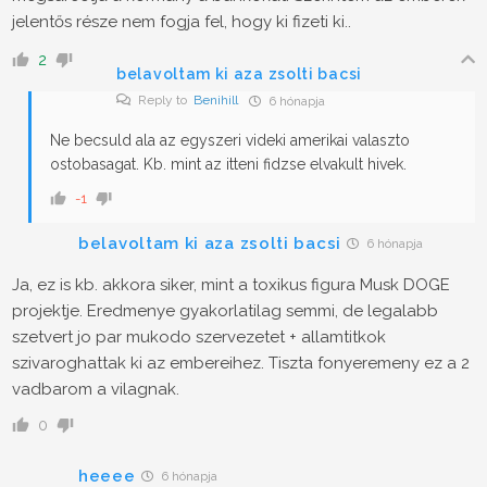
jelentős része nem fogja fel, hogy ki fizeti ki..
2
belavoltam ki aza zsolti bacsi
Reply to
Benihill
6 hónapja
Ne becsuld ala az egyszeri videki amerikai valaszto
ostobasagat. Kb. mint az itteni fidzse elvakult hivek.
-1
belavoltam ki aza zsolti bacsi
6 hónapja
Ja, ez is kb. akkora siker, mint a toxikus figura Musk DOGE
projektje. Eredmenye gyakorlatilag semmi, de legalabb
szetvert jo par mukodo szervezetet + allamtitkok
szivaroghattak ki az embereihez. Tiszta fonyeremeny ez a 2
vadbarom a vilagnak.
0
heeee
6 hónapja