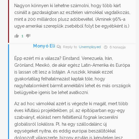
Nagyon könnyen ki lehetne számolni, hogy több kárt
csinált a gazdaságban az esztelen vámokkal vagdalkozás,
mint a 200 milliárdos plusz adóbevétel. (Aminek 96%-a
ugye amerikai szereplők zsebéből folyt be egyébként is.)
1
Monyó Eli
Reply to
Unemployed
6 hónapja
Épp ezért mi a válasza? Einstand. Venezuela, Irán,
Grönland, Mexikó, de akár egész Latin-Amerika és Európa
is lassan ott lesz a listáján. A ruszkik, kínaiak ezzel
gyakorlatilag felhatalmazást kaptak tőle, hogy
nagyhatalomként bármit annektálni lehet és más országok
belügyeibe igenis be lehet avatkozni.
Az ad hoc vámokkal azért is végezte ki magát, mert több
éves kifutású projektekben, pl. az építőiparban egy-egy
szabványt, előírást nem feltétlenül fognak lecserélni
globálisról lokálisra. Pl. ha egy szállodalánc új
egységeket nyitna, és eddig európai beszállítókkal
dolgozott világszerte, bizony ezután is kénytelen lesz,