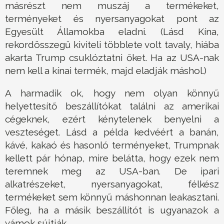
másrészt nem muszáj a termékeket,
terményeket és nyersanyagokat pont az
Egyesült Államokba eladni. (Lásd Kína,
rekordösszegű kiviteli többlete volt tavaly, hiába
akarta Trump csuklóztatni őket. Ha az USA-nak
nem kell a kínai termék, majd eladják máshol.)
A harmadik ok, hogy nem olyan könnyű
helyettesítő beszállítókat találni az amerikai
cégeknek, ezért kénytelenek benyelni a
veszteséget. Lásd a példa kedvéért a banán,
kávé, kakaó és hasonló terményeket, Trumpnak
kellett pár hónap, mire belátta, hogy ezek nem
teremnek meg az USA-ban. De ipari
alkatrészeket, nyersanyagokat, félkész
termékeket sem könnyű máshonnan leakasztani.
Főleg, ha a másik beszállítót is ugyanazok a
vámok sújtják.