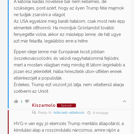
A katonai kiadás növelése bár nem kellemes, de
szükséges, pont azért, hogy az ilyen Trump féle majmok
ne tudják zsarolni a világot.
Az USA egyelőre még baráti hatalom, csak most neki épp
elmentek otthonról. Ha mondjuk Grönlandot tovább
fenyegette volna, akkor ez másképp lenne, de hát ugye
azt már feladta, legalábbis erre a hétre.
Éppen ideje lenne már Európának kicsit jobban
összekovácsolódni, és valódi nagyhatalommá fejlődni,
mert a mostani világban még mindig itt látom leginkább a
józan ész jelenlétét, hiába hiresztelik úton-útfélen ennek
ellenkezőjét a populisták.
Érdekes, Trump ezt viszont jól látja, nem véletlenül akarja
szétverni az Uniót.
1
Kiszamolo
Szerző
Reply to
Adócsaló vállalkozó
6 hónapja
HVG-n van egy jó elemzés Trump mentális állapotáról, a
kiindulási alap a rosszindulatú nárcizmus, amire rájön a