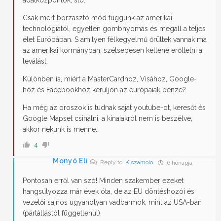
adatközpontok, stb.
Csak mert borzasztó mód függünk az amerikai
technológiától, egyetlen gombnyomás és megáll a teljes
élet Európában. S amilyen félkegyelmű őrültek vannak ma
az amerikai kormányban, szélsebesen kellene erőltetni a
leválást.
Különben is, miért a MasterCardhoz, Visához, Google-
höz és Facebookhoz kerüljön az európaiak pénze?
Ha még az oroszok is tudnak saját youtube-ot, keresőt és
Google Mapset csinálni, a kínaiakról nem is beszélve,
akkor nekünk is menne.
4
Monyó Eli
Reply to
Kiszamolo
6 hónapja
Pontosan erről van szó! Minden szakember ezeket
hangsúlyozza már évek óta, de az EU döntéshozói és
vezetői sajnos ugyanolyan vadbarmok, mint az USA-ban
(pártállástól függetlenül).