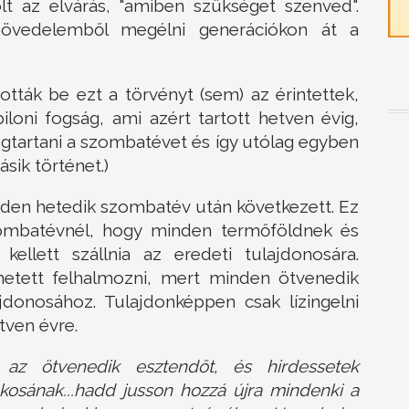
lt az elvárás, "amiben szükséget szenved".
jövedelemből megélni generációkon át a
tták be ezt a törvényt (sem) az érintettek,
loni fogság, ami azért tartott hetven évig,
egtartani a szombatévet és így utólag egyben
sik történet.)
nden hetedik szombatév után következett. Ez
zombatévnél, hogy minden termőföldnek és
kellett szállnia az eredeti tulajdonosára.
ehetett felhalmozni, mert minden ötvenedik
ajdonosához. Tulajdonképpen csak lízingelni
tven évre.
 az ötvenedik esztendőt, és hirdessetek
kosának...hadd jusson hozzá újra mindenki a