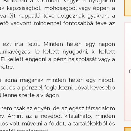
a Bibliában a szombat, vagyis a nyugalom
ek kapzsiságból, mohóságból vagy éppen a
tva éjt nappallá téve dolgoznak gyakran, a
ető vagyont mindennél fontosabbá téve az
 ezt írta felül. Minden héten egy napon
unkavégzés, le kellett nyugodni, ki kellett
El kellett engedni a pénz hajszolását vagy a
hétre.
ha adna magának minden héten egy napot,
el és a pénzzel foglalkozni. Jóval kevesebb
lenne szerte a világon.
r nem csak az egyén, de az egész társadalom
év. Amint az a nevéből kitalálható, minden
os volt művelni a földet, a tartalékokból és
magától megtermett.