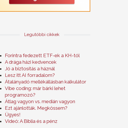
Legutóbbi cikkek
Forintra fedezett ETF-ek a KH-tól
A drága házi kedvencek
Jó a biztosítás a háznál
Lesz itt AI forradalom?
Átalányadó mellékállásban kalkulátor
Vibe coding: már bárki lehet
programozó?
Átlag vagyon vs. medián vagyon
Ezt ajánlották. Megkössem?
Ügyes!
Videó: A Biblia és a pénz