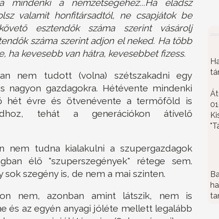
za mindenki a nemzetségéhez...Ha eladsz
olsz valamit honfitársadtól, ne csapjátok be
vető esztendők száma szerint vásárolj
ztendők száma szerint adjon el neked. Ha több
te, ha kevesebb van hátra, kevesebbet fizess.
Ha
tá
ósan nem tudott (volna) szétszakadni egy
s nagyon gazdagokra. Hétévente mindenki
Át
ő hét évre és ötvenévente a termőföld is
01
ádhoz, tehát a generációkon átívelő
Ki
"T
n nem tudna kialakulni a szupergazdagok
ágban élő "szuperszegények" rétege sem.
sok szegény is, de nem a mai szinten.
Ba
ha
on nem, azonban amint látszik, nem is
ta
e és az egyén anyagi jóléte mellett legalább