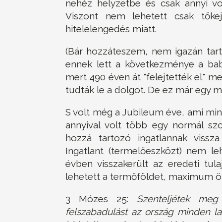
nehéz helyzetbe és csak annyi vo
Viszont nem lehetett csak tőke
hitelelengedés miatt.
(Bár hozzáteszem, nem igazán tarto
ennek lett a következménye a babi
mert 490 éven át "felejtették el" m
tudták le a dolgot. De ez már egy má
S volt még a Jubileum éve, ami mi
annyival volt több egy normál s
hozzá tartozó ingatlannak vissza 
Ingatlant (termelőeszközt) nem l
évben visszakerült az eredeti tul
lehetett a termőföldet, maximum ö
3 Mózes 25:
Szenteljétek meg
felszabadulást az ország minden la