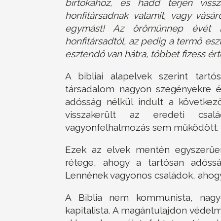
birtokához, és hadd térjen viss
honfitársadnak valamit, vagy vásár
egymást! Az örömünnep évét kö
honfitársadtól, az pedig a termő es
esztendő van hátra, többet fizess ér
A bibliai alapelvek szerint tart
társadalom nagyon szegényekre é
adósság nélkül indult a következ
visszakerült az eredeti csal
vagyonfelhalmozás sem működött.
Ezek az elvek mentén egyszerűe
rétege, ahogy a tartósan adóss
Lennének vagyonos családok, ahogy 
A Biblia nem kommunista, nagy
kapitalista. A magántulajdon védelm