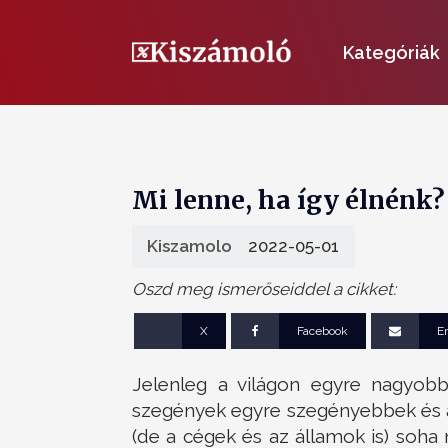
Kategóriák
Mi lenne, ha így élnénk?
Kiszamolo
2022-05-01
Oszd meg ismerőseiddel a cikket:
X
Facebook
E
Jelenleg a világon egyre nagyob
szegények egyre szegényebbek és 
(de a cégek és az államok is) soh