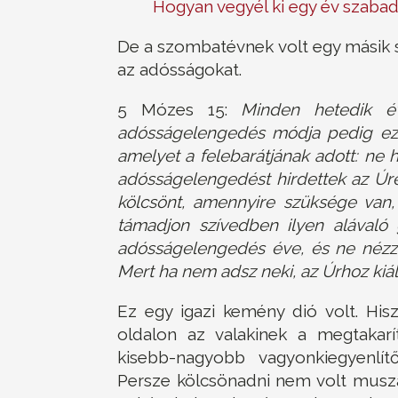
Hogyan vegyél ki egy év szaba
De a szombatévnek volt egy másik sz
az adósságokat.
5 Mózes 15:
Minden hetedik é
adósságelengedés módja pedig ez: 
amelyet a felebarátjának adott: ne ha
adósságelengedést hirdettek az Úrért
kölcsönt, amennyire szüksége van
támadjon szívedben ilyen alávaló 
adósságelengedés éve, és ne nézz
Mert ha nem adsz neki, az Úrhoz kiál
Ez egy igazi kemény dió volt. His
oldalon az valakinek a megtakar
kisebb-nagyobb vagyonkiegyenlít
Persze kölcsönadni nem volt muszá