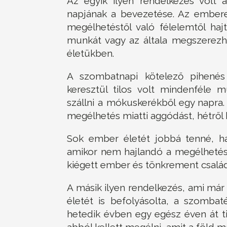
Az egyik ilyen rendelkezés volt 
napjának a bevezetése. Az ember
megélhetéstől való félelemtől haj
munkát vagy az általa megszerezh
életükben.
A szombatnapi kötelező pihenés
keresztül tilos volt mindenféle m
szállni a mókuskerékből egy napra. 
megélhetés miatti aggódást, hétről 
Sok ember életét jobbá tenné, 
amikor nem hajlandó a megélhetéss
kiégett ember és tönkrement család 
A másik ilyen rendelkezés, ami má
életét is befolyásolta, a szombat
hetedik évben egy egész éven át til
abból kellett megélni, amit a föld 