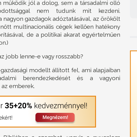
 működik jól a dolog, sem a társadalmi olló
odottsággal nem tudunk mit kezdeni.
a nagyon gazdagok adóztatásával, az örökölt
 nőtt multinacionális cégek kellően hatékony
rításával, de a politikai akarat egyértelműen
on.)
az jobb lenne-e vagy rosszabb?
azdasági modellt állított fel, ami alapjaiban
adalmi berendezkedését és a vagyoni
t az emberek.