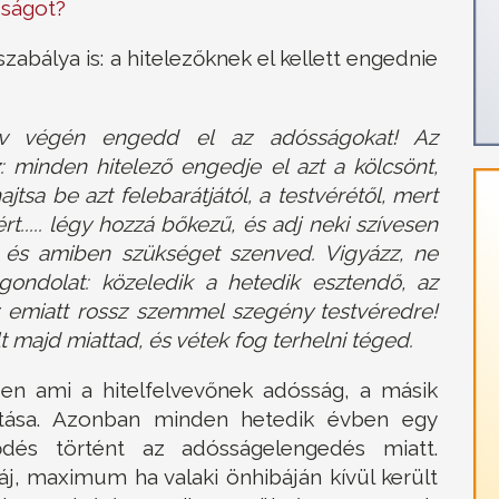
dságot?
abálya is: a hitelezőknek el kellett engednie
v végén engedd el az adósságokat! Az
minden hitelező engedje el azt a kölcsönt,
jtsa be azt felebarátjától, a testvérétől, mert
..... légy hozzá bőkezű, és adj neki szívesen
, és amiben szükséget szenved. Vigyázz, ne
gondolat: közeledik a hetedik esztendő, az
 emiatt rossz szemmel szegény testvéredre!
t majd miattad, és vétek fog terhelni téged.
zen ami a hitelfelvevőnek adósság, a másik
ítása. Azonban minden hetedik évben egy
ődés történt az adósságelengedés miatt.
j, maximum ha valaki önhibáján kívül került