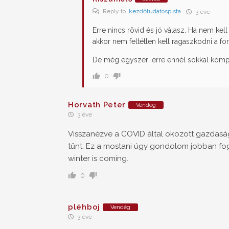
Reply to
kezdőtudatospista
3 éve
Erre nincs rövid és jó válasz. Ha nem kell
akkor nem feltétlen kell ragaszkodni a fo
De még egyszer: erre ennél sokkal kompli
0
Horvath Peter
Vendég
3 éve
Visszanézve a COVID által okozott gazdasá
tűnt. Ez a mostani úgy gondolom jobban fog 
winter is coming.
0
pléhboj
Vendég
3 éve