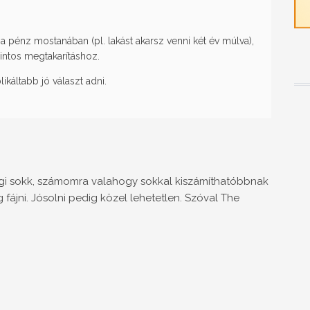
 a pénz mostanában (pl. lakást akarsz venni két év múlva),
rintos megtakarításhoz.
káltabb jó választ adni.
gi sokk, számomra valahogy sokkal kiszámíthatóbbnak
fájni. Jósolni pedig közel lehetetlen. Szóval The