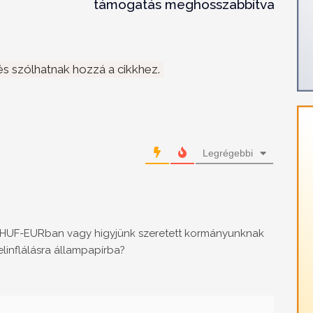
támogatás meghosszabbítva
s szólhatnak hozzá a cikkhez.
Legrégebbi
ót HUF-EURban vagy higyjünk szeretett kormányunknak
linflálásra állampapírba?