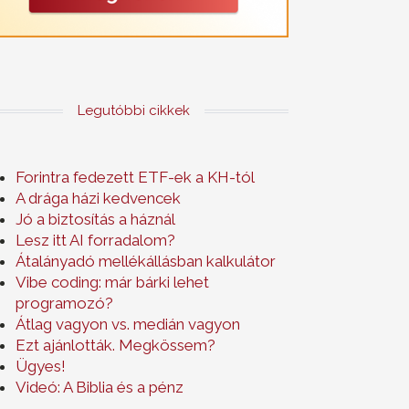
Legutóbbi cikkek
Forintra fedezett ETF-ek a KH-tól
A drága házi kedvencek
Jó a biztosítás a háznál
Lesz itt AI forradalom?
Átalányadó mellékállásban kalkulátor
Vibe coding: már bárki lehet
programozó?
Átlag vagyon vs. medián vagyon
Ezt ajánlották. Megkössem?
Ügyes!
Videó: A Biblia és a pénz