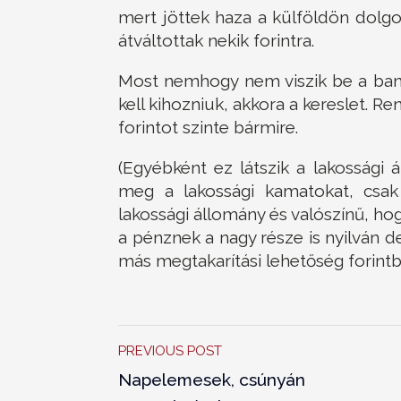
mert jöttek haza a külföldön dolgo
átváltottak nekik forintra.
Most nemhogy nem viszik be a ban
kell kihozniuk, akkora a kereslet. R
forintot szinte bármire.
(Egyébként ez látszik a lakossági
meg a lakossági kamatokat, csak
lakossági állomány és valószínű, ho
a pénznek a nagy része is nyilván d
más megtakarítási lehetőség forintb
PREVIOUS POST
Napelemesek, csúnyán