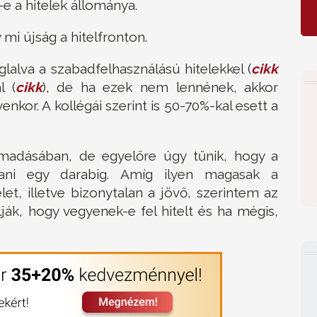
-e a hitelek állománya.
 mi újság a hitelfronton.
lalva a szabadfelhasználású hitelekkel (
cikk
l (
cikk
), de ha ezek nem lennének, akkor
yenkor. A kollégái szerint is 50-70%-kal esett a
madásában, de egyelőre úgy tűnik, hogy a
rtani egy darabig. Amíg ilyen magasak a
et, illetve bizonytalan a jövő, szerintem az
k, hogy vegyenek-e fel hitelt és ha mégis,