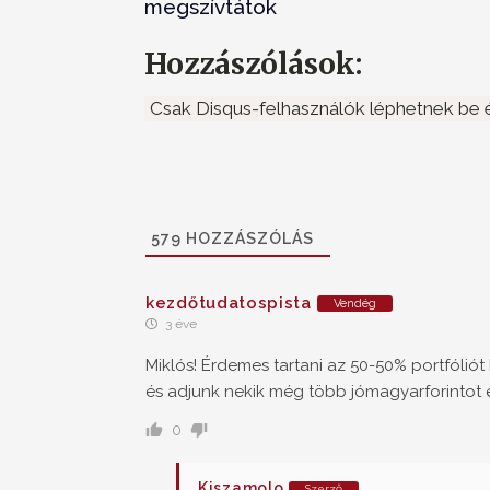
megszívtátok
Hozzászólások:
Csak Disqus-felhasználók léphetnek be é
579
HOZZÁSZÓLÁS
kezdőtudatospista
Vendég
3 éve
Miklós! Érdemes tartani az 50-50% portfóli
és adjunk nekik még több jómagyarforintot e
0
Kiszamolo
Szerző