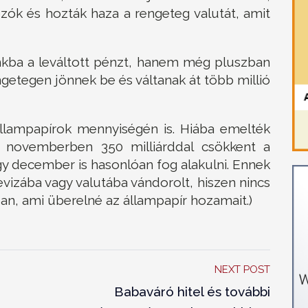
zók és hozták haza a rengeteg valutát, amit
kba a leváltott pénzt, hanem még pluszban
engetegen jönnek be és váltanak át több millió
 állampapírok mennyiségén is. Hiába emelték
 novemberben 350 milliárddal csökkent a
gy december is hasonlóan fog alakulni. Ennek
evizába vagy valutába vándorolt, hiszen nincs
an, ami überelné az állampapír hozamait.)
NEXT POST
Babaváró hitel és további