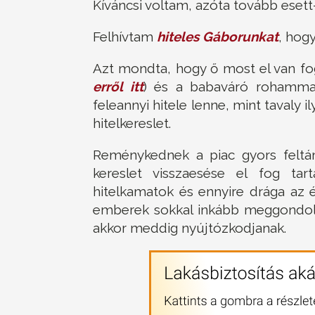
Kíváncsi voltam, azóta tovább esett
Felhívtam
hiteles Gáborunkat
, hogy
Azt mondta, hogy ő most el van fog
erről itt
) és a babaváró rohamma
feleannyi hitele lenne, mint tavaly il
hitelkereslet.
Reménykednek a piac gyors feltá
kereslet visszaesése el fog ta
hitelkamatok és ennyire drága az él
emberek sokkal inkább meggondoljá
akkor meddig nyújtózkodjanak.