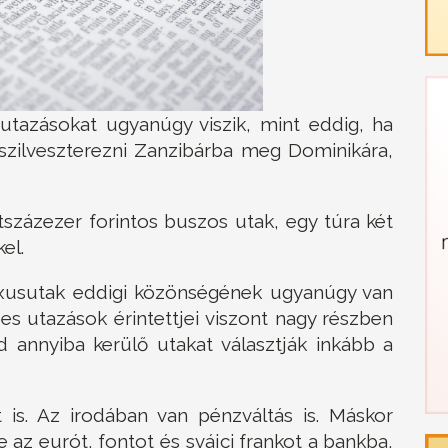
utazásokat ugyanúgy viszik, mint eddig, ha
szilveszterezni Zanzibárba meg Dominikára,
százezer forintos buszos utak, egy túra két
el.
uxusutak eddigi közönségének ugyanúgy van
es utazások érintettjei viszont nagy részben
 annyiba kerülő utakat választják inkább a
s. Az irodában van pénzváltás is. Máskor
az eurót, fontot és svájci frankot a bankba,