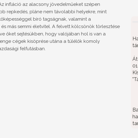
 Az infláció az alacsony jövedelműeket szépen
öbb repkedés, pláne nem távolabbi helyekre, mint
tőképességgel bíró tagságnak, valamint a
és más semmi életvitel. A felvett kölcsönök törlesztése
e őket sejtésükben, hogy valójában hol is van a
Ha
gyenge cégek kisöprése utána a túlélők komoly
tá
zdasági felfutásban.
Át
01
Ki
"T
Ba
ha
ta