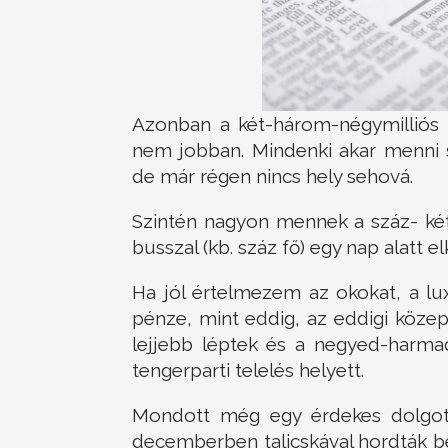
Azonban a két-három-négymilliós 
nem jobban. Mindenki akar menni 
de már régen nincs hely sehová.
Szintén nagyon mennek a száz- két
busszal (kb. száz fő) egy nap alatt elk
Ha jól értelmezem az okokat, a l
pénze, mint eddig, az eddigi közep
lejjebb léptek és a negyed-harmad
tengerparti telelés helyett.
Mondott még egy érdekes dolgot i
decemberben talicskával hordták be 