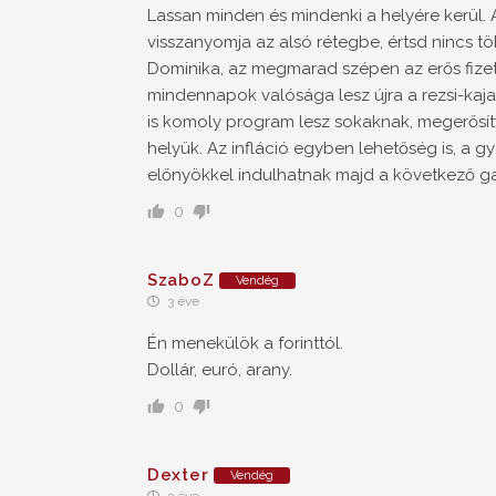
Lassan minden és mindenki a helyére kerül.
visszanyomja az alsó rétegbe, értsd nincs t
Dominika, az megmarad szépen az erős fize
mindennapok valósága lesz újra a rezsi-kaja 
is komoly program lesz sokaknak, megerősítv
helyük. Az infláció egyben lehetőség is, a 
előnyökkel indulhatnak majd a következő ga
0
SzaboZ
Vendég
3 éve
Én menekülök a forinttól.
Dollár, euró, arany.
0
Dexter
Vendég