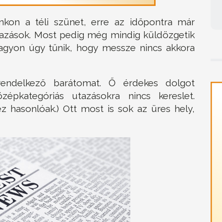
nkon a téli szünet, erre az időpontra már
tazások. Most pedig még mindig küldözgetik
 nagyon úgy tűnik, hogy messze nincs akkora
 rendelkező barátomat. Ő érdekes dolgot
épkategóriás utazásokra nincs kereslet.
z hasonlóak.) Ott most is sok az üres hely,