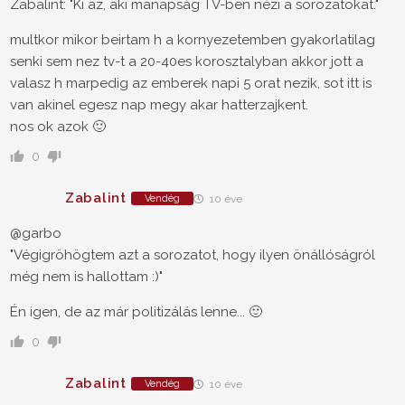
Zabalint: "Ki az, aki manapság TV-ben nézi a sorozatokat."
multkor mikor beirtam h a kornyezetemben gyakorlatilag
senki sem nez tv-t a 20-40es korosztalyban akkor jott a
valasz h marpedig az emberek napi 5 orat nezik, sot itt is
van akinel egesz nap megy akar hatterzajkent.
nos ok azok 🙂
0
Zabalint
Vendég
10 éve
@garbo
"Végigröhögtem azt a sorozatot, hogy ilyen önállóságról
még nem is hallottam :)"
Én igen, de az már politizálás lenne... 🙂
0
Zabalint
Vendég
10 éve