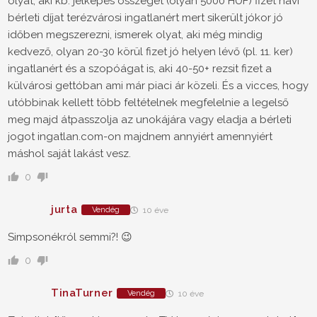
olyat, aki kb. jelképes összeget (olyan 5000 HUF) fizet havi
bérleti díjat terézvárosi ingatlanért mert sikerült jókor jó
időben megszerezni, ismerek olyat, aki még mindig
kedvező, olyan 20-30 körül fizet jó helyen lévő (pl. 11. ker)
ingatlanért és a szopóágat is, aki 40-50+ rezsit fizet a
külvárosi gettóban ami már piaci ár közeli. És a vicces, hogy
utóbbinak kellett több feltételnek megfelelnie a legelső
meg majd átpasszolja az unokájára vagy eladja a bérleti
jogot ingatlan.com-on majdnem annyiért amennyiért
máshol saját lakást vesz.
0
jurta
Vendég
10 éve
Simpsonékról semmi?! 😉
0
TinaTurner
Vendég
10 éve