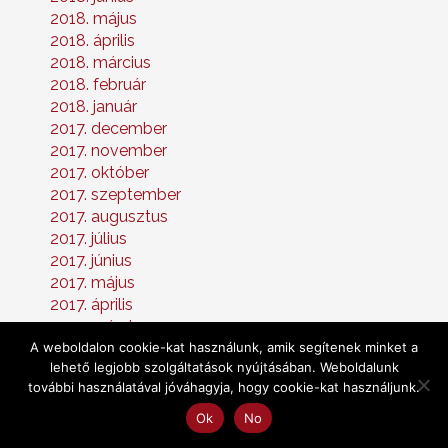
2018. május
2018. április
2018. március
2018. február
2018. január
2017. december
2017. november
2017. október
2017. szeptember
2017. augusztus
2017. július
2017. június
2017. május
2017. április
2017. március
A weboldalon cookie-kat használunk, amik segítenek minket a
2017. február
lehető legjobb szolgáltatások nyújtásában. Weboldalunk
2017. január
további használatával jóváhagyja, hogy cookie-kat használjunk.
2016. december
2016. november
Ok
No
2016. október