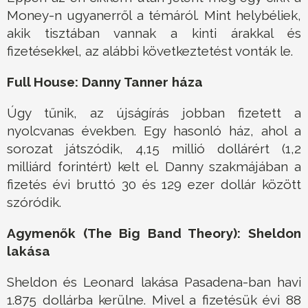
Money-n ugyanerről a témáról. Mint helybéliek,
akik tisztában vannak a kinti árakkal és
fizetésekkel, az alábbi következtetést vonták le.
Full House: Danny Tanner háza
Úgy tűnik, az újságírás jobban fizetett a
nyolcvanas években. Egy hasonló ház, ahol a
sorozat játszódik, 4,15 millió dollárért (1,2
milliárd forintért) kelt el. Danny szakmájában a
fizetés évi bruttó 30 és 129 ezer dollár között
szóródik.
Agymenők (The Big Band Theory): Sheldon
lakása
Sheldon és Leonard lakása Pasadena-ban havi
1.875 dollárba kerülne. Mivel a fizetésük évi 88