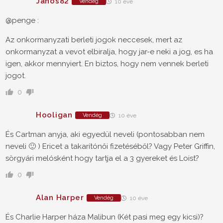
Janos82
Vendég
10 éve
@penge :
Az onkormanyzati berleti jogok neccesek, mert az
onkormanyzat a vevot elbiralja, hogy jar-e neki a jog, es ha
igen, akkor mennyiert. En biztos, hogy nem vennek berleti
jogot.
0
Hooligan
Vendég
10 éve
És Cartman anyja, aki egyedül neveli (pontosabban nem
neveli 🙂 ) Ericet a takarítónői fizetéséből? Vagy Peter Griffin,
sörgyári melósként hogy tartja el a 3 gyereket és Loist?
0
Alan Harper
Vendég
10 éve
És Charlie Harper háza Malibun (Két pasi meg egy kicsi)?