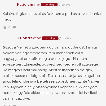
Fülig Jimmy
Vendég
10 éve
Két éve fogtam a tévét és felvittem a padlásra. Nem bántam
meg...
0
TContractor
Vendég
10 éve
@zsoca Nemetorszagban ugy van ahogy Janos82 is irta.
Nekem van egy cimboram itt münchenben aki a
nagyapjatol orokolte meg a berleti jogot. Na, nem
egyszeruen. Elmeselte, ugyvedi segitsegre volt szuksege.
De megvan neki mai napig. Most stuttgartban dolgzik,
elotte becsben dolgozott. De a lakast tartja, esze agaban
sincs felmondania a berleti szerzodest, mert szinte "ingyen
van". Nyilvan a helyi viszonyokhoz kepest. En 2x annyiert
berelek egy fele akkorat, ami a varoskozponttol is kiljebb
van mint az ove.