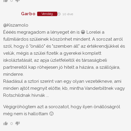
0
Garbo
Vendég
10 éve
@Kiszamolo
Éééés megragadom a lényeget én is 😀 Lorelei a
fullmiliárdos szüleinek köszönhet mindent. A sorozat arról
szól, hogy ő "önálló" és "szemben áll" az értékrendjükkel és
velük, mégis a szülei fizetik a gyerekei komplett
iskoláztatását, az apja üzletfeleitől és társaságbeli
partnereitől kap röhejesen jó hitelt a házára, a szállójára,
mindenre.
Ráadásul a sztori szerint van egy olyan vezetékneve, ami
minden ajtót megnyit előtte, kb, mintha Vanderbiltnek vagy
Rotschildnak hívnák ...
Végigröhögtem azt a sorozatot, hogy ilyen önállóságról
még nem is hallottam 🙂
0