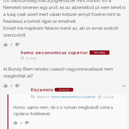
Ott valoszinuleg mas a jogrendszer mint otthon. En a
Nemetet ismerem egy picit, es az alberletbol pl nem tehet ki
a tulaj csak azert mert valaki ketszer annyit fizetne mint te.
Raadasul a berleti dijjat se emelheti.
Emiatt ma majdnem felaron berel az, aki 10 evvel ezelott
szerzodott.
0
homo oeconomicus superior
Vendég
10 éve
Al Bundy (Rem rendes csalad) vagyonbevallasat nem
vilagitottak at?
0
Kiszamolo
Szerző
Reply to
homo oeconomicus superior
10 éve
Homo, sajnos nem, de ő is nyilván megbukott volna a
cipőárus fizetésével.
0