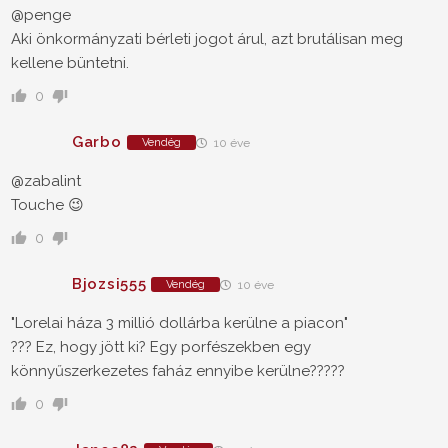
@penge
Aki önkormányzati bérleti jogot árul, azt brutálisan meg
kellene büntetni.
0
Garbo
Vendég
10 éve
@zabalint
Touche 😉
0
Bjozsi555
Vendég
10 éve
"Lorelai háza 3 millió dollárba kerülne a piacon"
??? Ez, hogy jött ki? Egy porfészekben egy
könnyűszerkezetes faház ennyibe kerülne?????
0