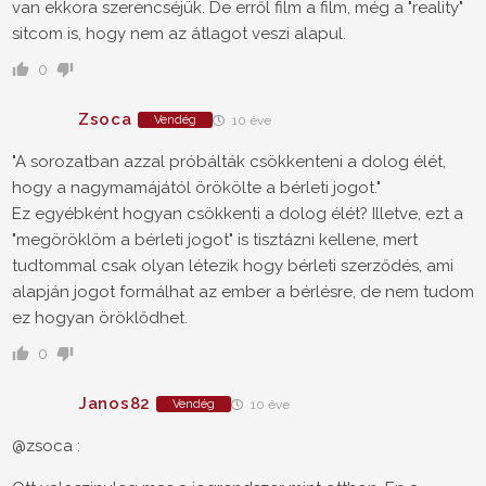
van ekkora szerencséjük. De erről film a film, még a "reality"
sitcom is, hogy nem az átlagot veszi alapul.
0
Zsoca
Vendég
10 éve
"A sorozatban azzal próbálták csökkenteni a dolog élét,
hogy a nagymamájától örökölte a bérleti jogot."
Ez egyébként hogyan csökkenti a dolog élét? Illetve, ezt a
"megöröklöm a bérleti jogot" is tisztázni kellene, mert
tudtommal csak olyan létezik hogy bérleti szerződés, ami
alapján jogot formálhat az ember a bérlésre, de nem tudom
ez hogyan öröklődhet.
0
Janos82
Vendég
10 éve
@zsoca :