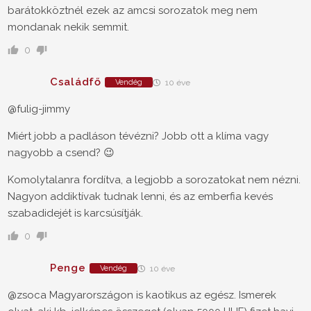
barátokköztnél ezek az amcsi sorozatok meg nem
mondanak nekik semmit.
0
Családfő
Vendég
10 éve
@fulig-jimmy
Miért jobb a padláson tévézni? Jobb ott a klíma vagy
nagyobb a csend? 😉
Komolytalanra fordítva, a legjobb a sorozatokat nem nézni.
Nagyon addiktívak tudnak lenni, és az emberfia kevés
szabadidejét is karcsúsítják.
0
Penge
Vendég
10 éve
@zsoca Magyarországon is kaotikus az egész. Ismerek