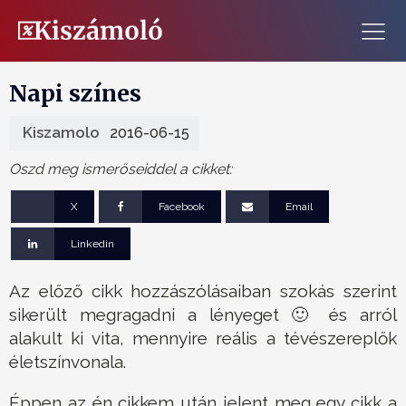
Napi színes
Kiszamolo
2016-06-15
Oszd meg ismerőseiddel a cikket:
X
Facebook
Email
Linkedin
Az előző cikk hozzászólásaiban szokás szerint
sikerült megragadni a lényeget 🙂 és arról
alakult ki vita, mennyire reális a tévészereplők
életszínvonala.
Éppen az én cikkem után jelent meg egy cikk a