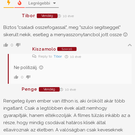
Legrégebbi
Tibor
Vendég
10 éve
Biztos "csaladi osszefogassal", meg "szuloi segitseggel"
sikerult nekik, esetleg a menyasszonytancbol jott ossze 🙂
0
Kiszamolo
Szerző
Reply to
Tibor
10 éve
Ne politizálj. 🙂
0
Penge
Vendég
10 éve
Rengeteg ilyen ember van itthon is, aki örökölt akár több
ingatlant. Csak a legtöbben évek alatt nemhogy
gyarapítják, hanem eltékozolják. A filmes túlzás inkább az a
része, hogy mindig csodával határos klisék által
ellavíroznak az életben. A valóságban csak keveseknek