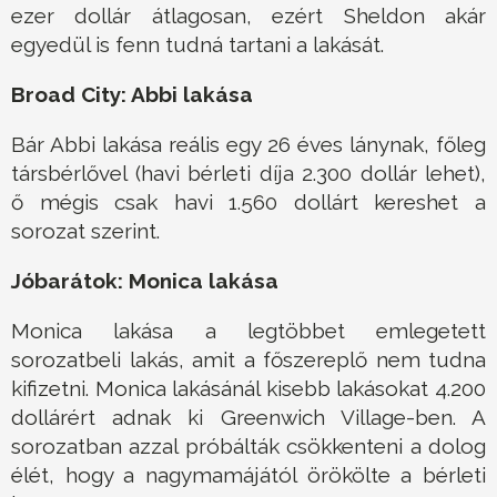
ezer dollár átlagosan, ezért Sheldon akár
egyedül is fenn tudná tartani a lakását.
Broad City: Abbi lakása
Bár Abbi lakása reális egy 26 éves lánynak, főleg
társbérlővel (havi bérleti díja 2.300 dollár lehet),
ő mégis csak havi 1.560 dollárt kereshet a
sorozat szerint.
Jóbarátok: Monica lakása
Monica lakása a legtöbbet emlegetett
sorozatbeli lakás, amit a főszereplő nem tudna
kifizetni. Monica lakásánál kisebb lakásokat 4.200
dollárért adnak ki Greenwich Village-ben. A
sorozatban azzal próbálták csökkenteni a dolog
élét, hogy a nagymamájától örökölte a bérleti