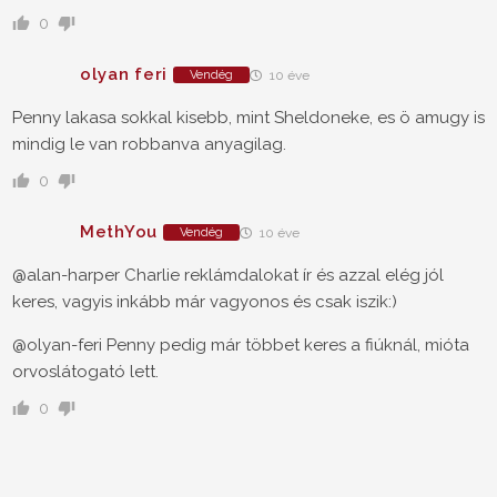
0
olyan feri
Vendég
10 éve
Penny lakasa sokkal kisebb, mint Sheldoneke, es ö amugy is
mindig le van robbanva anyagilag.
0
MethYou
Vendég
10 éve
@alan-harper Charlie reklámdalokat ír és azzal elég jól
keres, vagyis inkább már vagyonos és csak iszik:)
@olyan-feri Penny pedig már többet keres a fiúknál, mióta
orvoslátogató lett.
0