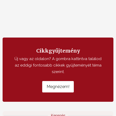
Cikkgyűjtemény
Új vagy az oldalon? A gombra kattintva találod
az eddigi fontosabb cikkek gyűjteményét téma
szerint.
Megnézem!
Keresés