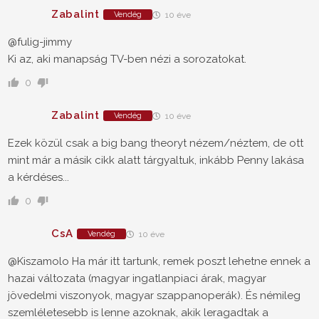
Zabalint
Vendég
10 éve
@fulig-jimmy
Ki az, aki manapság TV-ben nézi a sorozatokat.
0
Zabalint
Vendég
10 éve
Ezek közül csak a big bang theoryt nézem/néztem, de ott
mint már a másik cikk alatt tárgyaltuk, inkább Penny lakása
a kérdéses...
0
CsA
Vendég
10 éve
@Kiszamolo
Ha már itt tartunk, remek poszt lehetne ennek a
hazai változata (magyar ingatlanpiaci árak, magyar
jövedelmi viszonyok, magyar szappanoperák). És némileg
szemléletesebb is lenne azoknak, akik leragadtak a