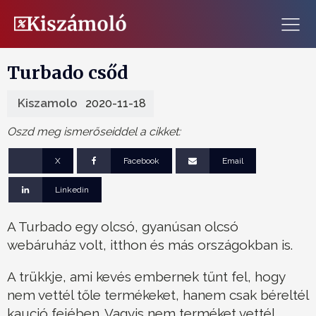
Turbado csőd
Kiszamolo
2020-11-18
Oszd meg ismerőseiddel a cikket:
X
Facebook
Email
Linkedin
A Turbado egy olcsó, gyanúsan olcsó
webáruház volt, itthon és más országokban is.
A trükkje, ami kevés embernek tűnt fel, hogy
nem vettél tőle termékeket, hanem csak béreltél
kaució fejében. Vagyis nem terméket vettél,