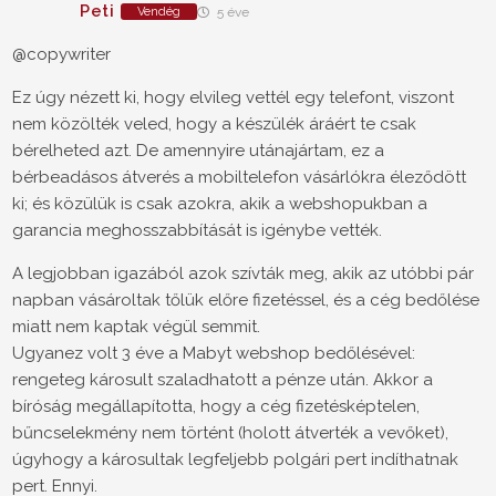
Peti
Vendég
5 éve
@copywriter
Ez úgy nézett ki, hogy elvileg vettél egy telefont, viszont
nem közölték veled, hogy a készülék áráért te csak
bérelheted azt. De amennyire utánajártam, ez a
bérbeadásos átverés a mobiltelefon vásárlókra éleződött
ki; és közülük is csak azokra, akik a webshopukban a
garancia meghosszabbítását is igénybe vették.
A legjobban igazából azok szívták meg, akik az utóbbi pár
napban vásároltak tőlük előre fizetéssel, és a cég bedőlése
miatt nem kaptak végül semmit.
Ugyanez volt 3 éve a Mabyt webshop bedőlésével:
rengeteg károsult szaladhatott a pénze után. Akkor a
bíróság megállapította, hogy a cég fizetésképtelen,
bűncselekmény nem történt (holott átverték a vevőket),
úgyhogy a károsultak legfeljebb polgári pert indíthatnak
pert. Ennyi.