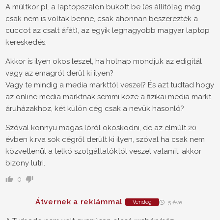
A múltkor pl. a laptopszalon bukott be (és állítólag még
csak nem is voltak benne, csak ahonnan beszerezték a
cuccot az csalt áfát), az egyik legnagyobb magyar laptop
kereskedés.
Akkor is ilyen okos leszel, ha holnap mondjuk az edigitál
vagy az emagról derül ki ilyen?
Vagy te mindig a media markttól veszel? És azt tudtad hogy
az online media marktnak semmi köze a fizikai media markt
áruházakhoz, két külön cég csak a nevük hasonló?
Szóval könnyü magas lóról okoskodni, de az elmúlt 20
évben k.rva sok cégről derült ki ilyen, szóval ha csak nem
közvetlenül a telkó szolgáltatóktól veszel valamit, akkor
bizony lutri.
0
Átvernek a reklámmal
Vendég
5 éve