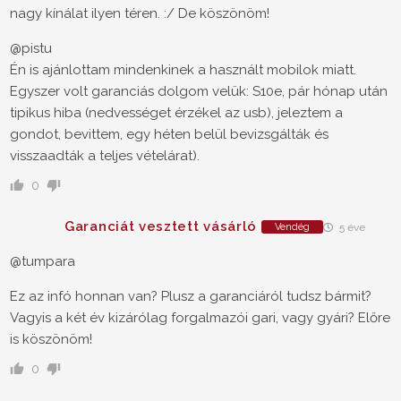
nagy kínálat ilyen téren. :/ De köszönöm!
@pistu
Én is ajánlottam mindenkinek a használt mobilok miatt.
Egyszer volt garanciás dolgom velük: S10e, pár hónap után
tipikus hiba (nedvességet érzékel az usb), jeleztem a
gondot, bevittem, egy héten belül bevizsgálták és
visszaadták a teljes vételárat).
0
Garanciát vesztett vásárló
Vendég
5 éve
@tumpara
Ez az infó honnan van? Plusz a garanciáról tudsz bármit?
Vagyis a két év kizárólag forgalmazói gari, vagy gyári? Előre
is köszönöm!
0