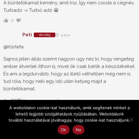
A büntetőkamat kemény, amit írsz. Így nem csoda a cégnév,
Turbado -> Turbó adó 😀
0
Peti
Vendég
5 éve
@Körtefa
Sajnos jelen állás szerint nagyon úgy néz ki, hogy rengeteg
ember átvertek itthon is, mivel ők csak bérlik a készülékeket.
És ami a legdurvább, hogy az illető vélhetően még nem is
tud róla, hogy neki egy idő után ketyeg majd a
büntetőkamat.
Az ÁSZF-ben ez szerepel:
A weboldalon cookie-kat használunk, amik segítenek minket a
"A Fogyasztó a rendelést azon Termék/Termékek
lehető legjobb szolgáltatások nyújtásában. Weboldalunk
tekintetében adja le, amelyekre Bérleti Szerződést kíván
további használatával jóváhagyja, hogy cookie-kat használjunk.
kötni. Mind a Termék/Termékek oldala, mind a weboldali
Ok
No
kosár egyértelműen jelzi a "vásárlás" (ÁSZF/1) és "bérlet"
(ÁSZF/2), továbbá a céges (Gazdasági társaság vagy E.V)