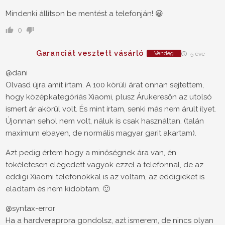
Mindenki állítson be mentést a telefonján! 😀
0
Garanciát vesztett vásárló
Vendég
5 éve
@dani
Olvasd újra amit írtam. A 100 körüli árat onnan sejtettem,
hogy középkategóriás Xiaomi, plusz Árukeresőn az utolsó
ismert ár akörül volt. És mint írtam, senki más nem árult ilyet.
Újonnan sehol nem volt, náluk is csak használtan. (talán
maximum ebayen, de normális magyar garit akartam).
Azt pedig értem hogy a minőségnek ára van, én
tökéletesen elégedett vagyok ezzel a telefonnal, de az
eddigi Xiaomi telefonokkal is az voltam, az eddigieket is
eladtam és nem kidobtam. 🙂
@syntax-error
Ha a hardveraprora gondolsz, azt ismerem, de nincs olyan