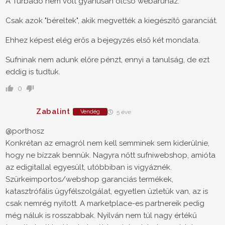
A Turbado nem volt gyanúsan olcsó webáruház.
Csak azok "béreltek", akik megvették a kiegészítő garanciát.
Ehhez képest elég erős a bejegyzés első két mondata.
Sufninak nem adunk előre pénzt, ennyi a tanulság, de ezt
eddig is tudtuk.
0
Zabalint
Vendég
5 éve
@porthosz
Konkrétan az emagról nem kell semminek sem kiderülnie,
hogy ne bízzak bennük. Nagyra nőtt sufniwebshop, amióta
az edigitallal egyesült, utóbbiban is vigyáznék.
Szürkeimportos/webshop garanciás termékek,
katasztrófális ügyfélszolgálat, egyetlen üzletük van, az is
csak nemrég nyitott. A marketplace-es partnereik pedig
még náluk is rosszabbak. Nyilván nem túl nagy értékű