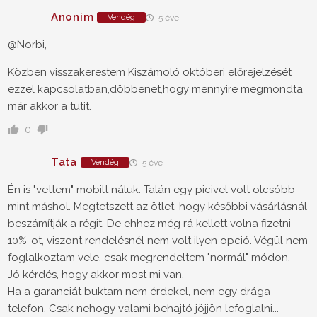
Anonim
Vendég
5 éve
@Norbi,
Közben visszakerestem Kiszámoló októberi előrejelzését
ezzel kapcsolatban,döbbenet,hogy mennyire megmondta
már akkor a tutit.
0
Tata
Vendég
5 éve
Én is "vettem" mobilt náluk. Talán egy picivel volt olcsóbb
mint máshol. Megtetszett az ötlet, hogy későbbi vásárlásnál
beszámítják a régit. De ehhez még rá kellett volna fizetni
10%-ot, viszont rendelésnél nem volt ilyen opció. Végül nem
foglalkoztam vele, csak megrendeltem "normál" módon.
Jó kérdés, hogy akkor most mi van.
Ha a garanciát buktam nem érdekel, nem egy drága
telefon. Csak nehogy valami behajtó jöjjön lefoglalni...