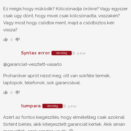
Ez mégis hogy működik? Kölcsönadja örökre? Vagy egyszer
csak úgy dönt, hogy mivel csak kölcsönadta, visszakéri?
Vagy most hogy csődbe ment, majd a csődbiztos kéri
vissza?
0
Syntax error
Vendég
5 éve
@garanciat-vesztett-vasarlo
Prohardver aprót nézd meg, ott van sokféle termék,
laptopok, telefonok, sok garanciával.
0
tumpara
Vendég
5 éve
Azért az fontos kiegészítés, hogy elméletileg csak azoknál
történt bérlés, akik kiterjesztett garanciát kértek. Akik simán