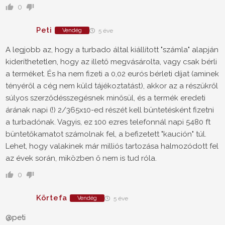
0
Peti
Vendég
5 éve
A legjobb az, hogy a turbado által kiállított "számla" alapján
kideríthetetlen, hogy az illető megvásárolta, vagy csak bérli
a terméket. És ha nem fizeti a 0,02 eurós bérleti díjat (aminek
tényéről a cég nem küld tájékoztatást), akkor az a részükről
súlyos szerződésszegésnek minősül, és a termék eredeti
árának napi (!) 2/365x10-ed részét kell büntetésként fizetni
a turbadónak. Vagyis, ez 100 ezres telefonnál napi 5480 ft
büntetőkamatot számolnak fel, a befizetett "kaución" túl.
Lehet, hogy valakinek már milliós tartozása halmozódott fel
az évek során, miközben ő nem is tud róla.
0
Körtefa
Vendég
5 éve
@peti