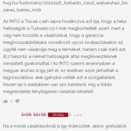
hvg.hu/tudomany/20201116_turbado_csod_webaruhaz_be
zaras_berles_mnb
Az INTO a Tiscali cseh lapra hivatkozva azt írja, hogy a helyi
hatóságok a Turbado.cz-t már megbüntették azért, mert a
cég nem közölte a vásárlókkal, hogy a garancia
meghosszabbítására vonatkozó opció kiválasztásakor az
ügyfél nem vásárolja meg a terméket, hanem csak bérli azt.
(Ez hasonló a német hatóságok által megtévesztésnek
minősített gyakorlattal.) Az INTO szerint amennyiben a
magyar áruház is így járt el, ez esetben azok járhattak a
legrosszabbul, akik igénybe vették ezt a szolgáltatást,
hiszen az ő esetükben van szó bérlésről, míg a többi
megrendelés ténylegesen vásárlás lehetett.
0
örök körök
Vendég
5 éve
Ha a mezei vásárlásoknál is így trükköztek, akkor gratulálok