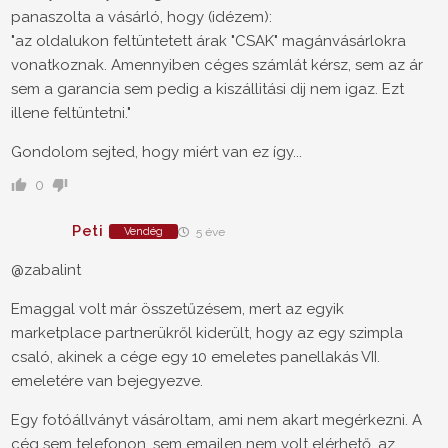
panaszolta a vásárló, hogy (idézem):
"az oldalukon feltüntetett árak "CSAK" magánvásárlokra
vonatkoznak. Amennyiben céges számlát kérsz, sem az ár
sem a garancia sem pedig a kiszállitási dij nem igaz. Ezt
illene feltüntetni."
Gondolom sejted, hogy miért van ez így...
0
Peti
Vendég
5 éve
@zabalint
Emaggal volt már összetűzésem, mert az egyik
marketplace partnerükről kiderült, hogy az egy szimpla
csaló, akinek a cége egy 10 emeletes panellakás VII.
emeletére van bejegyezve.
Egy fotóállványt vásároltam, ami nem akart megérkezni. A
cég sem telefonon, sem emailen nem volt elérhető, az