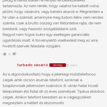
pedig a bérlés esetén érvényes rendelkezéseket
tartalmazta. Az nem rémlik, hogy valahol be kellett volna
jelölni, hogy vásárolni, vagy bérelni akarok-e. Megnéztem a
hír után a számlát, amennyire meg tudom ítélni, nem rendes
számla, csak a bruttó összeg van feltüntetve rajta, de nem
bérlésről, vagy hasonló szolgáltatásról szól.
Nagyot nem fogok bukni egy esetleges garanciális
ügyintézés miatt. A törvénysértő viselkedést meg az arra
hivatott szervek feladata vizsgálni.
0
turbado vásárló
Vendég
5 éve
Az is elgondolkodtató hogy a jelenlegi mobiltelefonos
cégek amik olcsón árulnak telefont, azoknak a
tulajdonosaik jellemzően szabolcsi, ill. ukrán határ közeli
településen élő fiatal 18-22 éves személyek. Tipikus eldobós
cégek. Amikor telefont kerestem az e-cégjegyzéken
megnéztem a háttért és elszomorító.