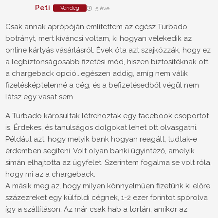
Peti
Vendég
5 éve
Csak annak aprópóján említettem az egész Turbado
botrányt, mert kíváncsi voltam, ki hogyan vélekedik az
online kártyás vásárlásról. Évek óta azt szajkózzák, hogy ez
a legbiztonságosabb fizetési mód, hiszen biztosítéknak ott
a chargeback opció...egészen addig, amíg nem válik
fizetésképtelenné a cég, és a befizetésedből végül nem
látsz egy vasat sem.
A Turbado károsultak létrehoztak egy facebook csoportot
is. Érdekes, és tanulságos dolgokat lehet ott olvasgatni.
Például azt, hogy melyik bank hogyan reagált, tudtak-e
érdemben segíteni. Volt olyan banki ügyintéző, amelyik
simán elhajtotta az ügyfelet. Szerintem fogalma se volt róla,
hogy mi az a chargeback.
A másik meg az, hogy milyen könnyelműen fizetünk ki előre
százezreket egy külföldi cégnek, 1-2 ezer forintot spórolva
így a szállításon. Az már csak hab a tortán, amikor az