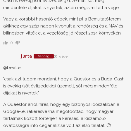
Cash is évekig (sőt évtizedekig) üzemelt, sőt még
mindenféle díjakat is nyertek, aztán mégis mi lett a vége.
Vagy a korábbi hasonló cégek, mint pl a Bemutatóterem,
akikhez egy szép napon kivonult a rendőrség és a NAV és
bilincsben vitték el a vezetőség jó részet 2014 környékén.
0
jurta
Vendég
5 éve
@beetle
"csak azt tudom mondani, hogy a Questor es a Buda-Cash
is évekig (sőt évtizedekig) üzemelt, sőt még mindenféle
díjakat is nyertek"
A Quaestor arról híres, hogy egy bizonyos időszakban a
Google-lel rákeresve (ha megoldottad, hogy magyar
tartalmak között történjen a keresés) a Kiszámoló
óvatosságra intő céganalízise volt az első találat. 🙂