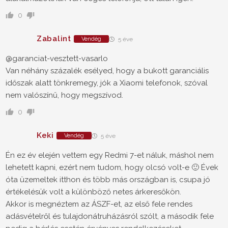
0
Zabalint
Vendég
5 éve
@garanciat-vesztett-vasarlo
Van néhány százalék esélyed, hogy a bukott garanciális
időszak alatt tönkremegy, jók a Xiaomi telefonok, szóval
nem valószínű, hogy megszívod.
0
Keki
Vendég
5 éve
Én ez év elején vettem egy Redmi 7-et náluk, máshol nem
lehetett kapni, ezért nem tudom, hogy olcsó volt-e 🙂 Évek
óta üzemeltek itthon és több más országban is, csupa jó
értékelésük volt a különböző netes árkeresőkön.
Akkor is megnéztem az ÁSZF-et, az első fele rendes
adásvételről és tulajdonátruházásról szólt, a második fele