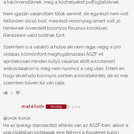
a kárörvendőknek, meg a közhelyeket puffogtatóknak.
Nem igazán vásároltam tőlük semmit, de egyrészt nem volt
feltűnően olcsó bolt, másrészt viszonylag ismert volt, jó
hírnévnek örvendett bizonyos fórumos körökben.
Ránézésre valid boltnak tűnt.
Szerintem is a vásárló a hülye aki nem rágja végig a 100
oldalas, körmönfont megfogalmazású ÁSZF-et
aprólékosan minden kütyü vásárlás előtt a közismert
weboldalakon is, meg nem nyomoz a cég után. Értem én,
hogy elvárható bizonyos szinten a körültekintés, de ez már
szerintem bőven túl van rajta.
0
matetoth
Vendég
5 éve
@orok-korok
Ha az iparági standardtól eltérés van az ÁSZF-ben, akkor a
szerződésben kötelesek erre felhívni a figyelmet külön.