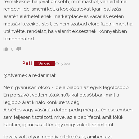
termékeknél ha jóval olcsóbb, mint máshol, van értelme
rendelni, de ismerni kell a kockázatokat (gari, csúszás
esetén elérhetetlenek, marketplace-es vásárlás esetén
mossák kezeiket, stb.), és nem szabad előre fizetni, mert ha
utánvéttel rendelsz, ha valamit elcsesznek, könnyebben
lemondhatod.
0
Peti
Vendég
5 éve
@Átvernek a reklámmal:
Nem gyanúsan olcsó -, de a piacon az egyik legolcsóbb.
Én porszívót vettem tőlük, 10%-kal olcsóbban, mint a
legjobb árat kínáló konkurens cég.
A bérlés vagy vásárlás dolog pedig még az én esetemben
sem teljesen tisztázott, mivel az a papírfecni, amit tőlük
kaptam, igencsak eltér egy megszokott számlától.
Tavaly volt olyan negatív értékelésük, amiben azt