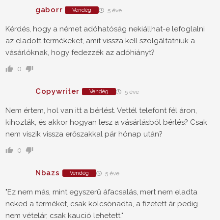
gaborr
Vendég
5 éve
Kérdés, hogy a német adóhatóság nekiállhat-e lefoglalni
az eladott termékeket, amit vissza kell szolgáltatniuk a
vásárlóknak, hogy fedezzék az adóhiányt?
0
Copywriter
Vendég
5 éve
Nem értem, hol van itt a bérlést. Vettél telefont fél áron,
kihozták, és akkor hogyan lesz a vásárlásból bérlés? Csak
nem viszik vissza erőszakkal pár hónap után?
0
Nbazs
Vendég
5 éve
"Ez nem más, mint egyszerű áfacsalás, mert nem eladta
neked a terméket, csak kölcsönadta, a fizetett ár pedig
nem vételár, csak kaució lehetett."