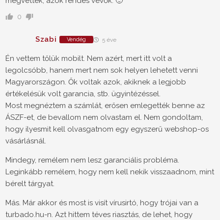
megvették, azok rendes vevők. 🙂
0
Szabi
Vendég
5 éve
Én vettem tőlük mobilt. Nem azért, mert itt volt a
legolcsóbb, hanem mert nem sok helyen lehetett venni
Magyarországon. Ők voltak azok, akiknek a legjobb
értékelésük volt garancia, stb. ügyintézéssel.
Most megnéztem a számlát, erősen emlegették benne az
ÁSZF-et, de bevallom nem olvastam el. Nem gondoltam,
hogy ilyesmit kell olvasgatnom egy egyszerű webshop-os
vásárlásnál.
Mindegy, remélem nem lesz garanciális probléma.
Leginkább remélem, hogy nem kell nekik visszaadnom, mint
bérelt tárgyat.
Más. Már akkor és most is visít vírusirtó, hogy trójai van a
turbado.hu-n. Azt hittem téves riasztás, de lehet, hogy