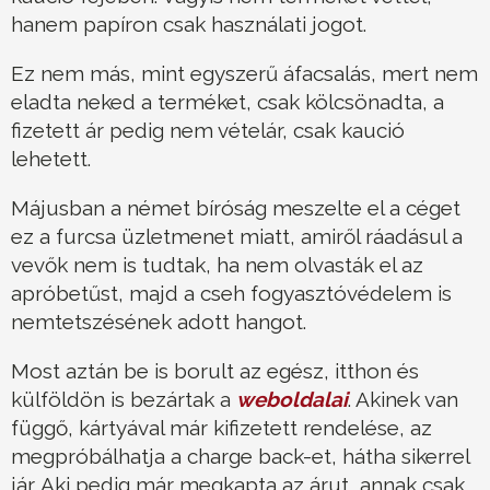
hanem papíron csak használati jogot.
Ez nem más, mint egyszerű áfacsalás, mert nem
eladta neked a terméket, csak kölcsönadta, a
fizetett ár pedig nem vételár, csak kaució
lehetett.
Májusban a német bíróság meszelte el a céget
ez a furcsa üzletmenet miatt, amiről ráadásul a
vevők nem is tudtak, ha nem olvasták el az
apróbetűst, majd a cseh fogyasztóvédelem is
nemtetszésének adott hangot.
Most aztán be is borult az egész, itthon és
külföldön is bezártak a
weboldalai
. Akinek van
függő, kártyával már kifizetett rendelése, az
megpróbálhatja a charge back-et, hátha sikerrel
jár. Aki pedig már megkapta az árut, annak csak