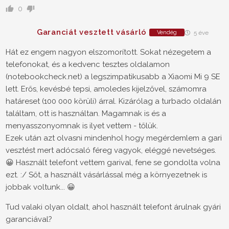
0
Garanciát vesztett vásárló
Vendég
5 éve
Hát ez engem nagyon elszomorított. Sokat nézegetem a
telefonokat, és a kedvenc tesztes oldalamon
(notebookcheck.net) a legszimpatikusabb a Xiaomi Mi 9 SE
lett. Erős, kevésbé tepsi, amoledes kijelzővel, számomra
határeset (100 000 körüli) árral. Kizárólag a turbado oldalán
találtam, ott is használtan. Magamnak is és a
menyasszonyomnak is ilyet vettem - tőlük.
Ezek után azt olvasni mindenhol hogy megérdemlem a gari
vesztést mert adócsaló féreg vagyok, eléggé nevetséges.
😀 Használt telefont vettem garival, fene se gondolta volna
ezt. :/ Sőt, a használt vásárlással még a környezetnek is
jobbak voltunk... 😀
Tud valaki olyan oldalt, ahol használt telefont árulnak gyári
garanciával?