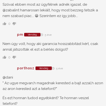
Szóval ebben most az ügyfélnek adnék igazat, de
@zabalint hamarosan lekiált, hogy most bezzeg tetszik a
nem szabad piac... 😀 Szerintem ez így jobb...
0
pm
Vendég
5 éve
Nem úgy volt, hogy aki garancia hosszabbítást kért, csak
annál játszották el ezt a bérlés dolgot?
0
porthosz
Vendég
5 éve
@dani
" Az ugye megvan,h magadnak kerested a bajt azzal,h azon
az aron kerested azt a telefont?"
És ezt honnan tudod egyébként? Te honnan veszel
telefont?