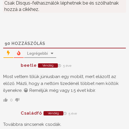
Csak Disqus-felhasználók léphetnek be és szólhatnak
hozzá a cikkhez.
90
HOZZÁSZÓLÁS
Legrégebbi
beetle
Vendég
5 éve
Most vettem tőlük júniusban egy mobilt, mert elázott az
előző. Mázli, hogy a nettóm tizedénél többet nem költök
ilyenekre. 😀 Reméljük még vagy 1.5 évet kibír.
0
Családfő
Vendég
5 éve
Továbbra sincsenek csodák.