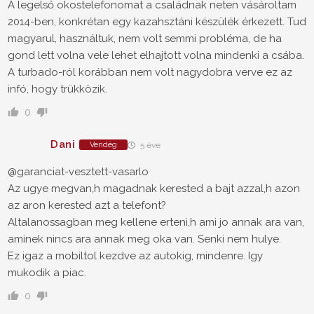
A legelső okostelefonomat a családnak neten vásároltam
2014-ben, konkrétan egy kazahsztáni készülék érkezett. Tud
magyarul, használtuk, nem volt semmi probléma, de ha
gond lett volna vele lehet elhajtott volna mindenki a csába.
A turbado-ról korábban nem volt nagydobra verve ez az
infó, hogy trükközik.
0
Dani
Vendég
5 éve
@garanciat-vesztett-vasarlo
Az ugye megvan,h magadnak kerested a bajt azzal,h azon
az aron kerested azt a telefont?
Altalanossagban meg kellene erteni,h ami jo annak ara van,
aminek nincs ara annak meg oka van. Senki nem hulye.
Ez igaz a mobiltol kezdve az autokig, mindenre. Igy
mukodik a piac.
0