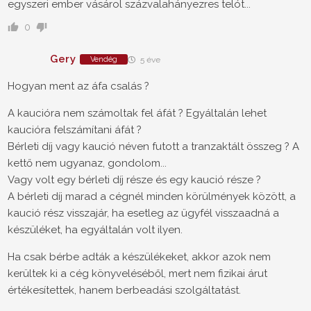
egyszeri ember vásárol százvalahányezres telót...
0
Gery
Vendég
5 éve
Hogyan ment az áfa csalás ?
A kaucióra nem számoltak fel áfát ? Egyáltalán lehet
kaucióra felszámítani áfát ?
Bérleti díj vagy kaució néven futott a tranzaktált összeg ? A
kettő nem ugyanaz, gondolom...
Vagy volt egy bérleti díj része és egy kaució része ?
A bérleti díj marad a cégnél minden körülmények között, a
kaució rész visszajár, ha esetleg az ügyfél visszaadná a
készüléket, ha egyáltalán volt ilyen.
Ha csak bérbe adták a készülékeket, akkor azok nem
kerültek ki a cég könyveléséből, mert nem fizikai árut
értékesítettek, hanem berbeadási szolgáltatást.