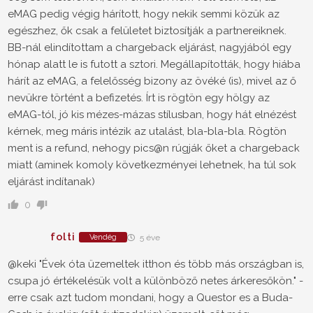
eMAG pedig végig hárított, hogy nekik semmi közük az
egészhez, ők csak a felületet biztosítják a partnereiknek.
BB-nál elindítottam a chargeback eljárást, nagyjából egy
hónap alatt le is futott a sztori. Megállapították, hogy hiába
hárít az eMAG, a felelősség bizony az övéké (is), mivel az ő
nevükre történt a befizetés. Írt is rögtön egy hölgy az
eMAG-tól, jó kis mézes-mázas stílusban, hogy hát elnézést
kérnek, meg máris intézik az utalást, bla-bla-bla. Rögtön
ment is a refund, nehogy pics@n rúgják őket a chargeback
miatt (aminek komoly következményei lehetnek, ha túl sok
eljárást indítanak)
0
folti
Vendég
5 éve
@keki "Évek óta üzemeltek itthon és több más országban is,
csupa jó értékelésük volt a különböző netes árkeresőkön." -
erre csak azt tudom mondani, hogy a Questor es a Buda-