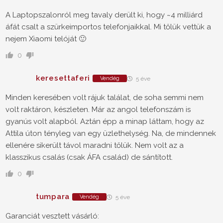
A Laptopszalonról meg tavaly derült ki, hogy ~4 milliárd
áfát csalt a szürkeimportos telefonjaikkal. Mi tőlük vettük a
nejem Xiaomi telóját 🙂
0
keresettaferi
Vendég
5 éve
Minden keresében volt rájuk találat, de soha semmi nem
volt raktáron, készleten. Már az angol telefonszám is
gyanús volt alapból. Aztán épp a minap láttam, hogy az
Attila úton tényleg van egy üzlethelység. Na, de mindennek
ellenére sikerült távol maradni tőlük. Nem volt az a
klasszikus csalás (csak ÁFA család) de sántított.
0
tumpara
Vendég
5 éve
Garanciát vesztett vásárló: