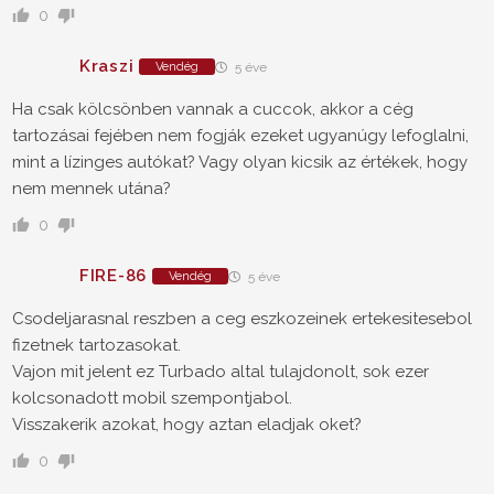
0
Kraszi
Vendég
5 éve
Ha csak kölcsönben vannak a cuccok, akkor a cég
tartozásai fejében nem fogják ezeket ugyanúgy lefoglalni,
mint a lízinges autókat? Vagy olyan kicsik az értékek, hogy
nem mennek utána?
0
FIRE-86
Vendég
5 éve
Csodeljarasnal reszben a ceg eszkozeinek ertekesitesebol
fizetnek tartozasokat.
Vajon mit jelent ez Turbado altal tulajdonolt, sok ezer
kolcsonadott mobil szempontjabol.
Visszakerik azokat, hogy aztan eladjak oket?
0