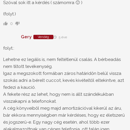
Szóval sok itt a kérdés ( számomra 🙂 )
(folyt.)
0
Gery
Vendég
5 éve
folyt.:
Lehetne ez legális is, nem feltétlenül csalás. A bérbeadás
nem tiltott tevékenység.
Igaz a megszokott formában záros határidőn belül vissza
szokás adni a bérelt cuccot, kevés kivételtől eltekintve, azt
fedezi a kaució.
A fekete rész az lehet, hogy nem is állt szándékukban
visszakapni a telefonokat.
A cég könyveiből meg majd amortizációval kikerül az áru,
bár ekkora mennyiségben már kérdéses, hogy ez életszerű
és jogszerű-e. Egy nagy cég esetén, ahol több ezer
alakalmazottnak van céges telefonja, ott talán igen.