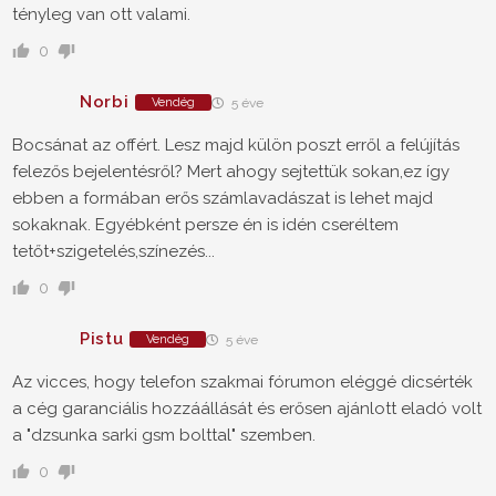
tényleg van ott valami.
0
Norbi
Vendég
5 éve
Bocsánat az offért. Lesz majd külön poszt erről a felújítás
felezős bejelentésről? Mert ahogy sejtettük sokan,ez így
ebben a formában erős számlavadászat is lehet majd
sokaknak. Egyébként persze én is idén cseréltem
tetőt+szigetelés,színezés...
0
Pistu
Vendég
5 éve
Az vicces, hogy telefon szakmai fórumon eléggé dicsérték
a cég garanciális hozzáállását és erősen ajánlott eladó volt
a "dzsunka sarki gsm bolttal" szemben.
0