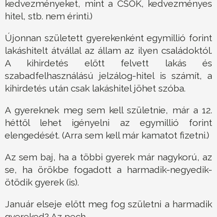
kedvezményeket, mint a CSOK, kedvezményes
hitel, stb. nem érinti.)
Újonnan született gyerekenként egymillió forint
lakáshitelt átvállal az állam az ilyen családoktól.
A kihirdetés előtt felvett lakás és
szabadfelhasználású jelzálog-hitel is számít, a
kihirdetés után csak lakáshitel jöhet szóba.
A gyereknek meg sem kell születnie, már a 12.
héttől lehet igényelni az egymillió forint
elengedését. (Arra sem kell már kamatot fizetni.)
Az sem baj, ha a többi gyerek már nagykorú, az
se, ha örökbe fogadott a harmadik-negyedik-
ötödik gyerek (is).
Január elseje előtt meg fog születni a harmadik
gyereked? Az pech.