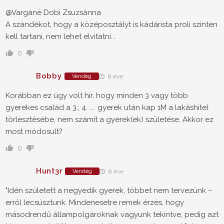
@Vargáné Dobi Zsuzsánna
A szándékot, hogy a középosztályt is kádárista proli szinten
kell tartani, nem lehet elvitatni...
0
Bobby
Vendég
8 éve
Korábban ez úgy volt hír, hogy minden 3 vagy több
gyerekes család a 3.; 4. .... gyerek után kap 1M a lakáshitel
törlesztésébe, nem számít a gyerek(ek) születése. Akkor ez
most módosult?
0
Hunt3r
Vendég
8 éve
"Idén született a negyedik gyerek, többet nem tervezünk –
erről lecsúsztunk. Mindenesetre remek érzés, hogy
másodrendű állampolgároknak vagyunk tekintve, pedig azt