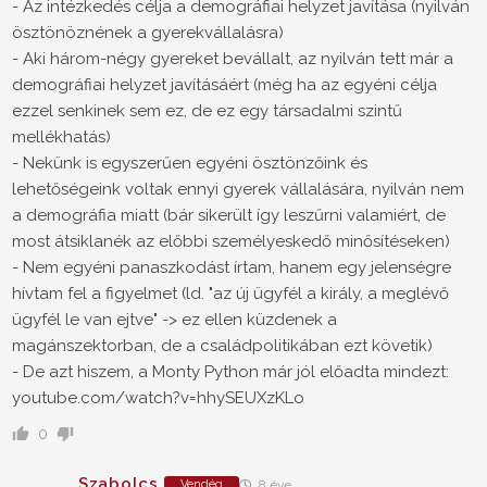
- Az intézkedés célja a demográfiai helyzet javítása (nyilván
ösztönöznének a gyerekvállalásra)
- Aki három-négy gyereket bevállalt, az nyilván tett már a
demográfiai helyzet javításáért (még ha az egyéni célja
ezzel senkinek sem ez, de ez egy társadalmi szintű
mellékhatás)
- Nekünk is egyszerűen egyéni ösztönzőink és
lehetőségeink voltak ennyi gyerek vállalására, nyilván nem
a demográfia miatt (bár sikerült így leszűrni valamiért, de
most átsiklanék az előbbi személyeskedő minősítéseken)
- Nem egyéni panaszkodást írtam, hanem egy jelenségre
hívtam fel a figyelmet (ld. "az új ügyfél a király, a meglévő
ügyfél le van ejtve" -> ez ellen küzdenek a
magánszektorban, de a családpolitikában ezt követik)
- De azt hiszem, a Monty Python már jól előadta mindezt:
youtube.com/watch?v=hhySEUXzKLo
0
Szabolcs
Vendég
8 éve