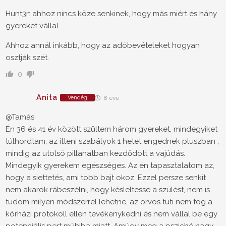
Hunt3r: ahhoz nincs köze senkinek, hogy más miért és hány
gyereket vállal.
Ahhoz annál inkább, hogy az adóbevételeket hogyan
osztják szét.
0
Anita
Vendég
8 éve
@Tamás
Én 36 és 41 év között szültem három gyereket, mindegyiket
túlhordtam, az itteni szabályok 1 hetet engednek pluszban ,
mindig az utolsó pillanatban kezdődött a vajúdás.
Mindegyik gyerekem egészséges. Az én tapasztalatom az,
hogy a siettetés, ami több bajt okoz. Ezzel persze senkit
nem akarok rábeszélni, hogy késleltesse a szülést, nem is
tudom milyen módszerrel lehetne, az orvos tuti nem fog a
kórházi protokoll ellen tevékenykedni és nem vállal be egy
potenciális pert műhiba miatt. Amúgy meg a psziché nagy