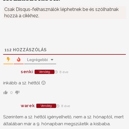
Csak Disqus-felhasználók léphetnek be és szólhatnak
hozzá a cikkhez.
112
HOZZÁSZÓLÁS
Legrégebbi
senki
Vendég
8 éve
inkább a 12. héttől 🙂
0
warek
Vendég
8 éve
Szerintem a 12. héttől igényelhető, nem a 12. hónaptól, mert
általában már a 9. hónapban megszületik a kisbaba.