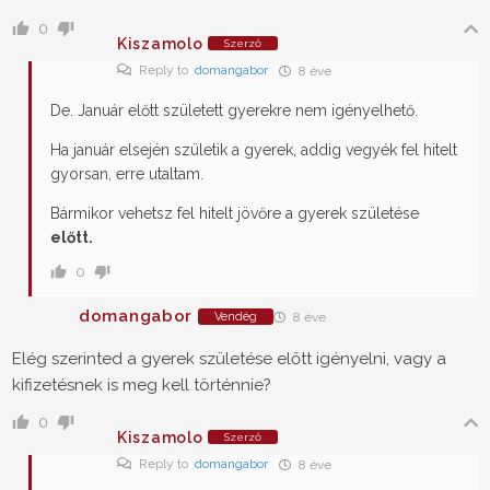
0
Kiszamolo
Szerző
Reply to
domangabor
8 éve
De. Január előtt született gyerekre nem igényelhető.
Ha január elsején születik a gyerek, addig vegyék fel hitelt
gyorsan, erre utaltam.
Bármikor vehetsz fel hitelt jövőre a gyerek születése
előtt.
0
domangabor
Vendég
8 éve
Elég szerinted a gyerek születése előtt igényelni, vagy a
kifizetésnek is meg kell történnie?
0
Kiszamolo
Szerző
Reply to
domangabor
8 éve