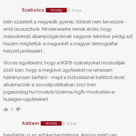
Szabolcs
Vendég
8 éve
Idén született a negyedik gyerek, többet nem tervezünk -
erről lecsúsztunk. Mindenesetre remek érzés, hogy
másodrendű állampolgároknak vagyunk tekintve, pedig azt
hiszem megtettük a magunkét a magyar demográfiai
helyzet javításáért...
Vicces egyébként, hogy a KGFB-szabályokat módosítják
2016-ban, hogy a meglévő ügyfeleket ne lehessen
hátrányosan tarifálni - majd a biztosításnál betiltott elvet
alkalmazzák a szociálpolitikában 2017-ben
jogaszvilag.hu/rovatok/szakma/kgfb-modositas-a-
huseges-ugyfelekert
0
Addam
Vendég
8 éve
Inevitable: +1 az adókedvezményre. Amúgy miért van