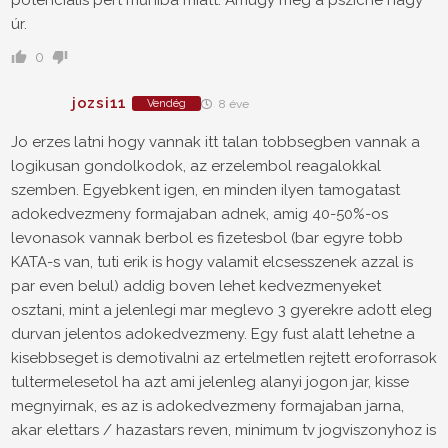
úr.
0
jozsi11
Vendég
8 éve
Jo erzes latni hogy vannak itt talan tobbsegben vannak a
logikusan gondolkodok, az erzelembol reagalokkal
szemben. Egyebkent igen, en minden ilyen tamogatast
adokedvezmeny formajaban adnek, amig 40-50%-os
levonasok vannak berbol es fizetesbol (bar egyre tobb
KATA-s van, tuti erik is hogy valamit elcsesszenek azzal is
par even belul) addig boven lehet kedvezmenyeket
osztani, mint a jelenlegi mar meglevo 3 gyerekre adott eleg
durvan jelentos adokedvezmeny. Egy fust alatt lehetne a
kisebbseget is demotivalni az ertelmetlen rejtett eroforrasok
tultermelesetol ha azt ami jelenleg alanyi jogon jar, kisse
megnyirnak, es az is adokedvezmeny formajaban jarna,
akar elettars / hazastars reven, minimum tv jogviszonyhoz is