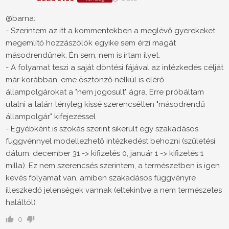
@barna:
- Szerintem az itt a kommentekben a meglévő gyerekeket
megemlítő hozzászólók egyike sem érzi magát
másodrendűnek. Én sem, nem is írtam ilyet.
- A folyamat teszi a saját döntési fájával az intézkedés célját
már korábban, eme ösztönző nélkül is elérő
állampolgárokat a "nem jogosult" ágra. Erre próbáltam
utalni a talán tényleg kissé szerencsétlen "másodrendű
állampolgár" kifejezéssel
- Egyébként is szokás szerint sikerült egy szakadásos
függvénnyel modellezhető intézkedést behozni (születési
dátum: december 31 -> kifizetés 0, január 1 -> kifizetés 1
milla). Ez nem szerencsés szerintem, a természetben is igen
kevés folyamat van, amiben szakadásos függvényre
illeszkedő jelenségek vannak (eltekintve a nem természetes
haláltól)
0