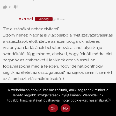
0
expect
Vendég
8 éve
"De a szánékot nehéz elvitatni"
Bizony nehéz. Napnál is világosabb a nyílt szavazatvásárlás
a választások előtt, illetve az állampolgárok hűbéresi
viszonyban tartásának bebetonozása, ahol atyuska jó
szándékától függ minden, ahelyett, hogy felnőtt módra élni
hagynák az embereket (Ha vkinek erre válaszul az
fogalmazódna meg a fejében, hogy "de hát ponthogy
segítik az életet az osztogatással", az sajnos semmit sem ért
az államháztartás működéséből.)
0
A weboldalon cookie-kat használunk, amik segítenek minket a
lehető legjobb szolgáltatások nyújtásában. Weboldalunk
Janos82
Vendég
8 éve
további használatával jóváhagyja, hogy cookie-kat használjunk.
Ok
No
Ha jol ertelmezem, akkor itt minimum 3 milliorol csuszik le az
ember, ha mar megvan a 3 gyereke, es nem akar tobbet?