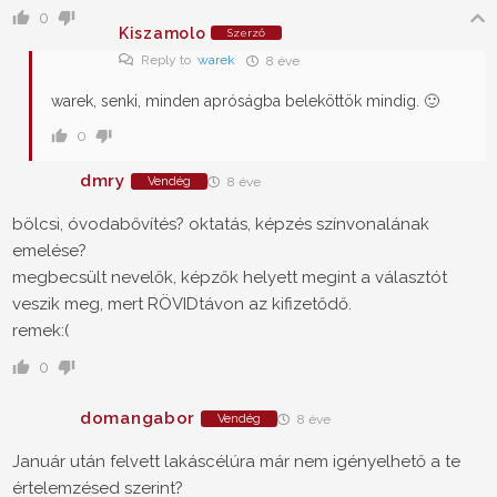
0
Kiszamolo
Szerző
Reply to
warek
8 éve
warek, senki, minden apróságba beleköttök mindig. 🙂
0
dmry
Vendég
8 éve
bölcsi, óvodabővítés? oktatás, képzés színvonalának
emelése?
megbecsült nevelők, képzők helyett megint a választót
veszik meg, mert RÖVIDtávon az kifizetődő.
remek:(
0
domangabor
Vendég
8 éve
Január után felvett lakáscélúra már nem igényelhető a te
értelemzésed szerint?