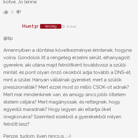
kotve. Jo lenne.
0
Hunt3r
Vendég
8 éve
@tip
Amennyiben a döntése következményei érintenek, hogyne
volna. Gondolok itt a rengeteg érzelmi sérült, elhanyagolt
gyerekre, aki utána majd felnőttként továbbviszi a szülői
mintát, és pont olyan önző okokból adja tovább a DNS-ét,
mint a szülei. Hányan vállalnak gyereket, mert a szülők
presszionálták? Mert ezzel most 10 millió CSOK-ot adnak?
Mert már mindenkinek van, és amúgy sincs jobb ötletem
életem céljára? Mert magányosak, és rettegnek, hogy
egyedül maradnak? Hogy legyen aki eltartja őket
öregkorukra? Szerinted ezekből a gyerekekből milyen
felnőtt lesz?
Persze, tudom, ilyen nincs is...:-)