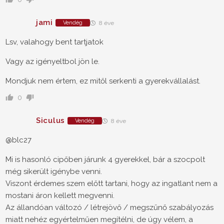
jami
Vendég
8 éve
Lsv, valahogy bent tartjatok
Vagy az igényeltbol jön le.
Mondjuk nem értem, ez mitől serkenti a gyerekvállalást.
0
Siculus
Vendég
8 éve
@blc27
Mi is hasonló cipőben járunk 4 gyerekkel, bár a szocpolt
még sikerült igénybe venni.
Viszont érdemes szem előtt tartani, hogy az ingatlant nem a
mostani áron kellett megvenni.
Az állandóan változó / létrejövő / megszűnő szabályozás
miatt nehéz egyértelműen megítélni, de úgy vélem, a