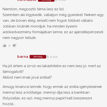
Nemtom, megosztó téma lesz ez (is).
Szerintem aki irigykedik, vállaljon még gyereket. Nekem egy
van, de bőven elég, emiatt nem fogok többet vállalni.
Jobban örülnék mondjuk, ha minden ilyesmi
adókedvezmény formájában lenne, ez az ajándékpénzesdi
nem nagyon tetszik.
0
barna
Vendég
8 éve
Ha jól értem a 10+10-es lakáshitelre ez nem lesz jó, mert az
támogatott?
Abból nem írnak jóvá 1millat?
Amúgy kíváncsi lennék, hogy ennek az 1milla igénylésének
mennyi lesz a költsége...mennyi díja lesz a bankban
(folyósítás, ez-az), meg mennyi papírt kell beszerezni
hozzá...