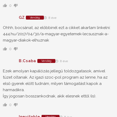
0
GZ
Vendég
8 éve
Ohhh, bocsánat, az előbbinél ezt a cikket akartam linkelni:
444.hu/2017/04/30/a-magyar-egyetemek-lecsusznak-a-
magyar-diakok-elhuznak
0
B.Csaba
Vendég
8 éve
Ezek amolyan kapálózás jellegű toldozgatasok, amivel
tüzet oltanak. Az igazi szoc-pol program az lenne, ha az
első gyerek előtt tudnám, milyen támogatást kapok a
harmadikra.
Így jogosan bosszankodnak, akik elesnek ettől (is).
0
Inevitable
Vendég
8 éve