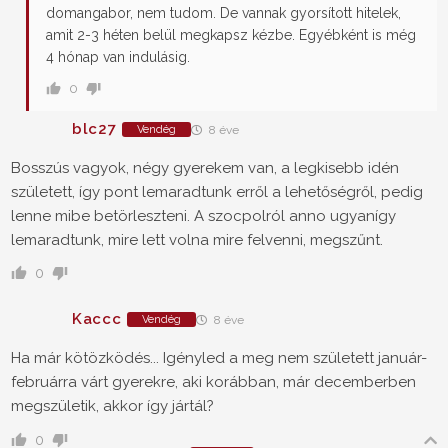
domangabor, nem tudom. De vannak gyorsított hitelek,
amit 2-3 héten belül megkapsz kézbe. Egyébként is még
4 hónap van indulásig.
0
blc27
Vendég
8 éve
Bosszús vagyok, négy gyerekem van, a legkisebb idén
született, így pont lemaradtunk erről a lehetőségről, pedig
lenne mibe betörleszteni. A szocpolról anno ugyanígy
lemaradtunk, mire lett volna mire felvenni, megszűnt.
0
Kaccc
Vendég
8 éve
Ha már kötözködés... Igényled a meg nem született január-
februárra várt gyerekre, aki korábban, már decemberben
megszületik, akkor így jártál?
0