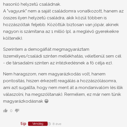
hasonló helyzetű családnak.
A "vagyunk" nem a saját családomra vonatkozott, hanem az
összes ilyen helyzetű családra, akik közül többen is
hozzászóltak feljebb. Közöttük biztosan van jópár, akinek
nagyon is számítana az 1 millió (pl. a meglévő gyerekeikre
költenék).
Szerintem a demogáfiát megmagyaráztam
(személyes/családi szinten mellékhatás, véletlenül sem cél
- de társadalmi szinten az intézkedésnek a fő célja ez).
Nem haragszom, nem magyarázkodás volt, hanem
pontosítás, hiszen érkezett reagálás a hozzászólásomra,
ami azt sugallta, hogy nem ment át a mondanivalóm (és illik
válaszolni, ha megszólítanak). Rermélem, ez már nem tűnik
magyarázkodásnak 😀
0
tip
Vendég
8 éve