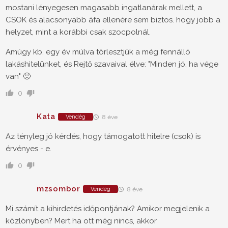
mostani lényegesen magasabb ingatlanárak mellett, a
CSOK és alacsonyabb áfa ellenére sem biztos. hogy jobb a
helyzet, mint a korábbi csak szocpolnál.
Amúgy kb. egy év múlva törlesztjük a még fennálló
lakáshitelünket, és Rejtő szavaival élve: "Minden jó, ha vége
van" 🙂
0
Kata
Vendég
8 éve
Az tényleg jó kérdés, hogy támogatott hitelre (csok) is
érvényes - e.
0
mzsombor
Vendég
8 éve
Mi számít a kihirdetés időpontjának? Amikor megjelenik a
közlönyben? Mert ha ott még nincs, akkor