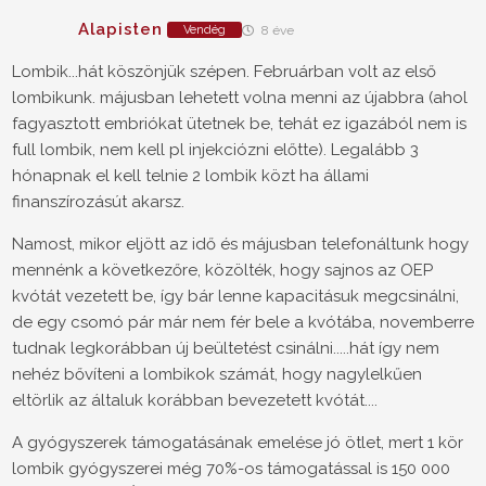
Alapisten
Vendég
8 éve
Lombik...hát köszönjük szépen. Februárban volt az első
lombikunk. májusban lehetett volna menni az újabbra (ahol
fagyasztott embriókat ütetnek be, tehát ez igazából nem is
full lombik, nem kell pl injekciózni előtte). Legalább 3
hónapnak el kell telnie 2 lombik közt ha állami
finanszírozásút akarsz.
Namost, mikor eljött az idő és májusban telefonáltunk hogy
mennénk a következőre, közölték, hogy sajnos az OEP
kvótát vezetett be, így bár lenne kapacitásuk megcsinálni,
de egy csomó pár már nem fér bele a kvótába, novemberre
tudnak legkorábban új beültetést csinálni.....hát így nem
nehéz bővíteni a lombikok számát, hogy nagylelkűen
eltörlik az általuk korábban bevezetett kvótát....
A gyógyszerek támogatásának emelése jó ötlet, mert 1 kör
lombik gyógyszerei még 70%-os támogatással is 150 000