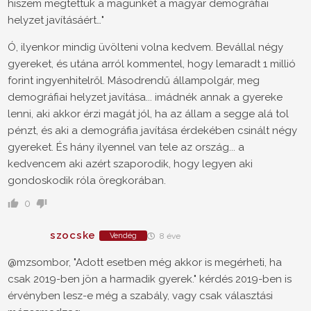
hiszem megtettük a magunkét a magyar demográfiai
helyzet javításáért…"
Ó, ilyenkor mindig üvölteni volna kedvem. Bevállal négy
gyereket, és utána arról kommentel, hogy lemaradt 1 millió
forint ingyenhitelről. Másodrendű állampolgár, meg
demográfiai helyzet javítása... imádnék annak a gyereke
lenni, aki akkor érzi magát jól, ha az állam a segge alá tol
pénzt, és aki a demográfia javítása érdekében csinált négy
gyereket. És hány ilyennel van tele az ország... a
kedvencem aki azért szaporodik, hogy legyen aki
gondoskodik róla öregkorában.
0
szocske
Vendég
8 éve
@mzsombor, "Adott esetben még akkor is megérheti, ha
csak 2019-ben jön a harmadik gyerek." kérdés 2019-ben is
érvényben lesz-e még a szabály, vagy csak választási