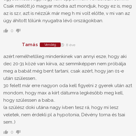
Csak mielőtt jó magyar módra azt mondjuk, hogy ez is, meg
az is sz.r, azt is nézzük már meg h mi volt előtte, v mi van az
úgy áhitott tőlünk nyugatra lévő országokban.
0
Tamás
Vendég
8 éve
azért remélhetőleg mindenkinek van annyi esze, hogy aki
dec 20-31 közé van kiírva, az semmiképpen nem próbálja
meg a babát még bent tartani, csak azért, hogy jan 01-e
után szülessen..
30 felett már erre nagyon oda kell figyelni 2 gyerek után azt
mondom, hogy max a kiírt dátumra legkésőbb meg kell,
hogy szülessen a baba..
(a szülész doki utána nagy ívben tesz rá, hogy mi lesz
veletek, nem érdekli pl a hypotonia, Dévény torna és tsai
sem..)
0