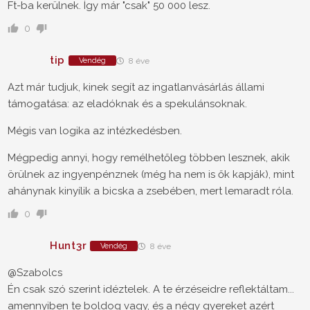
Ft-ba kerülnek. Így már "csak" 50 000 lesz.
0
tip
Vendég
8 éve
Azt már tudjuk, kinek segít az ingatlanvásárlás állami
támogatása: az eladóknak és a spekulánsoknak.
Mégis van logika az intézkedésben.
Mégpedig annyi, hogy remélhetőleg többen lesznek, akik
örülnek az ingyenpénznek (még ha nem is ők kapják), mint
ahánynak kinyílik a bicska a zsebében, mert lemaradt róla.
0
Hunt3r
Vendég
8 éve
@Szabolcs
Én csak szó szerint idéztelek. A te érzéseidre reflektáltam...
amennyiben te boldog vagy, és a négy gyereket azért