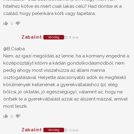
hitelhez kötve és miért csak lakás célú? Had döntse el a
család, hogy pelenkára költi vagy tapétára.
0
Zabalint
Vendég
8 éve
@B.Csaba
Nem, az igazi megoldás az lenne, ha a kormany engedné a
középosztályt kitörni a kádári gondolkodásmódból, nem
pedig ahogy most visszahúzza az állami manna
osztogatásával. Helyette alacsonyabb adók és megfelelő
körülmények kellenének a gyerekvállaláshoz (pl. elég
bölcsi, jó oktatás, jó egészségügy), valamint az, hogy ne
öntsék le a gyerekvállalást azzal az álszent mázzal, amivel
most teszik.
0
Zabalint
Vendég
8 éve