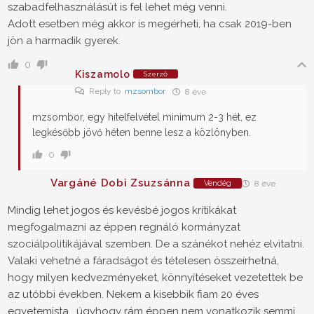
szabadfelhasználásút is fel lehet még venni.
Adott esetben még akkor is megérheti, ha csak 2019-ben
jön a harmadik gyerek.
0
Kiszamolo
Szerző
Reply to
mzsombor
8 éve
mzsombor, egy hitelfelvétel minimum 2-3 hét, ez
legkésőbb jövő héten benne lesz a közlönyben.
0
Vargáné Dobi Zsuzsánna
Vendég
8 éve
Mindig lehet jogos és kevésbé jogos kritikákat
megfogalmazni az éppen regnáló kormányzat
szociálpolitikájával szemben. De a szánékot nehéz elvitatni.
Valaki vehetné a fáradságot és tételesen összeírhetná,
hogy milyen kedvezményeket, könnyítéseket vezetettek be
az utóbbi években. Nekem a kisebbik fiam 20 éves
egyetemista , úgyhogy rám éppen nem vonatkozik semmi.