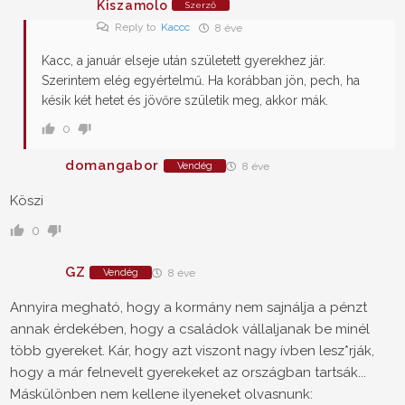
Kiszamolo
Szerző
Reply to
Kaccc
8 éve
Kacc, a január elseje után született gyerekhez jár.
Szerintem elég egyértelmű. Ha korábban jön, pech, ha
késik két hetet és jövőre születik meg, akkor mák.
0
domangabor
Vendég
8 éve
Köszi
0
GZ
Vendég
8 éve
Annyira megható, hogy a kormány nem sajnálja a pénzt
annak érdekében, hogy a családok vállaljanak be minél
több gyereket. Kár, hogy azt viszont nagy ívben lesz*rják,
hogy a már felnevelt gyerekeket az országban tartsák...
Máskülönben nem kellene ilyeneket olvasnunk: