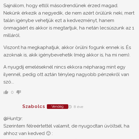
Sajnálom, hogy ettől másodrendűnek érzed magad.
Nekünk érkezik a negyedik, de nem azért örülünk neki, mert
talán igénybe vehetjük ezt a kedvezményt, hanem
önmagáért és akkor is megtartjuk, ha netán lecsúszunk az 1
milláról.
Viszont ha megkaphatjuk, akkor örülni fogunk ennek is. És
azoknak is, akik igénybevehetik (még akkor is, ha mi nem).
A nyugdíj emeléseknél nincs ekkora népharag mint egy
ilyennél, pedig ott aztán tényleg nagyobb pénzekről van
szó...
0
Szabolcs
Vendég
8 éve
@Hunt3r:
Szerintem félreértettél valamit, de nyugodtan üvöltsél, ha
ahhoz van kedved 🙂 :