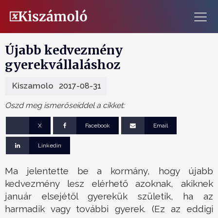
Újabb kedvezmény
gyerekvállaláshoz
Kiszamolo
2017-08-31
Oszd meg ismerőseiddel a cikket:
X
Facebook
Email
Linkedin
Ma jelentette be a kormány, hogy újabb
kedvezmény lesz elérhető azoknak, akiknek
január elsejétől gyerekük születik, ha az
harmadik vagy további gyerek. (Ez az eddigi