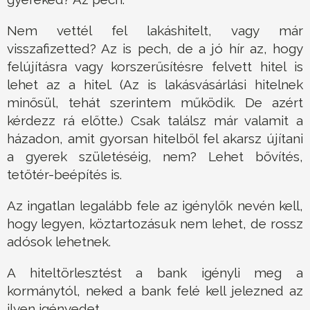
Nem vettél fel lakáshitelt, vagy már
visszafizetted? Az is pech, de a jó hír az, hogy
felújításra vagy korszerűsítésre felvett hitel is
lehet az a hitel. (Az is lakásvásárlási hitelnek
minősül, tehát szerintem működik. De azért
kérdezz rá előtte.) Csak találsz már valamit a
házadon, amit gyorsan hitelből fel akarsz újítani
a gyerek születéséig, nem? Lehet bővítés,
tetőtér-beépítés is.
Az ingatlan legalább fele az igénylők nevén kell,
hogy legyen, köztartozásuk nem lehet, de rossz
adósok lehetnek.
A hiteltörlesztést a bank igényli meg a
kormánytól, neked a bank felé kell jelezned az
ilyen igényedet.