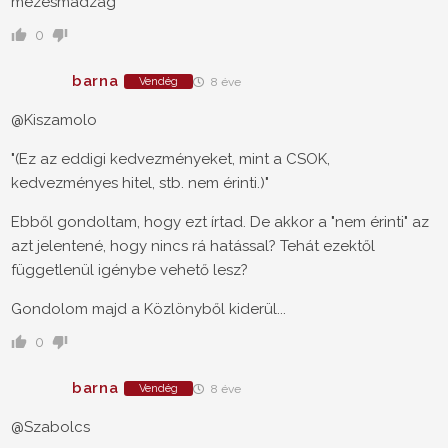
mézesmadzag
0
barna
Vendég
8 éve
@Kiszamolo
"(Ez az eddigi kedvezményeket, mint a CSOK,
kedvezményes hitel, stb. nem érinti.)"
Ebből gondoltam, hogy ezt írtad. De akkor a "nem érinti" az
azt jelentené, hogy nincs rá hatással? Tehát ezektől
függetlenül igénybe vehető lesz?
Gondolom majd a Közlönyből kiderül...
0
barna
Vendég
8 éve
@Szabolcs