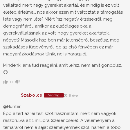
vállaltad mert négy gyereket akartál, és mindig is ez volt
életed értelme... nos akkor ezen mit változtat a támogatás
léte vagy nem léte? Miért írsz negatív érzésekről, meg
demográfiáról, amikor az elsődleges oka a
gyerekvállalásnak az volt, hogy gyereket akartatok,
négyet? Második hsz-ben már jelenségről beszélsz, meg
szakadásos függvényről, de az első fényében ez már
magyarázkodásnak tűnik, ne is haragudj.
Mindenki arra tud reagálni, amit leírsz, nem amit gondolsz.
🙂
0
Szabolcs
Vendég
8 éve
@Hunter
Épp azért az "érzés" szót használtam, mert nem vagyok
rászorulva az 1 millióra (szerencsére). A véleményem a
témáráról nem a saját személyemnek szól, hanem a többi,