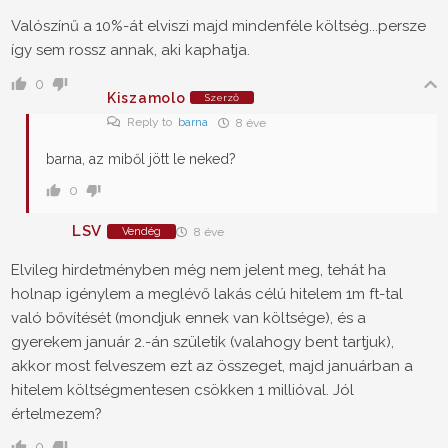
Valószínű a 10%-át elviszi majd mindenféle költség...persze
így sem rossz annak, aki kaphatja.
0
Kiszamolo
Szerző
Reply to
barna
8 éve
barna, az miből jött le neked?
0
LSV
Vendég
8 éve
Elvileg hirdetményben még nem jelent meg, tehát ha
holnap igénylem a meglévő lakás célú hitelem 1m ft-tal
való bővítését (mondjuk ennek van költsége), és a
gyerekem január 2.-án születik (valahogy bent tartjuk),
akkor most felveszem ezt az összeget, majd januárban a
hitelem költségmentesen csökken 1 millióval. Jól
értelmezem?
0