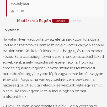
veszélyben.
0
Madárarcú Eugén
Vendég
12 éve
Folytatás:
Ha valamilyen vagyontárgy az élettársak külön tulajdona
volt (v. házastársaké) nem lesz belőle közös vagyon sehány
év után sem. Közkeletű tévedés az, hogy 15 év után minden
közös. Ez a családjogi törvény azon rendelkezéséből fakad
egyébként, amely házastársak esetén előírja, hogy az
eredetileg különvagyont képező szokásos felszerelési-
berendezési tárgy helyébe lépő vagyon már közös vagyon
15 év után. Vagyis: ha van egy szekrényem, beviszem a
házasságba, 15 év után eladjuk és veszünk rajta egy sámlit,
a sámli közös vagyon lesz. A mai világban ez már
életszerűtlen)
3. Elévülés. Igen, a végrehajtás is elévül, de a végrehajtó