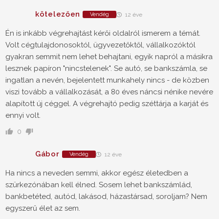
kötelezően
Vendég
12 éve
Én is inkább végrehajtást kérői oldalról ismerem a témát.
Volt cégtulajdonosoktól, ügyvezetőktől, vállalkozóktól
gyakran semmit nem lehet behajtani, egyik napról a másikra
lesznek papíron "nincstelenek". Se autó, se bankszámla, se
ingatlan a nevén, bejelentett munkahely nincs - de közben
viszi tovább a vállalkozását, a 80 éves náncsi nénike nevére
alapított új céggel. A végrehajtó pedig széttárja a karját és
ennyi volt.
0
Gábor
Vendég
12 éve
Ha nincs a neveden semmi, akkor egész életedben a
szürkezónában kell élned. Sosem lehet bankszámlád,
bankbetéted, autód, lakásod, házastársad, soroljam? Nem
egyszerű élet az sem.