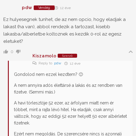
pdw
Vendég
12 éve
Ez hulyesegnek tunhet, de az nem opcio, hogy eladjak a
lakast (ha van), abbol rendezik a tartozast, kisebb
lakasba/alberletbe koltoznek es kezdik 0-rol az egesz
eletuket?
0
Kiszamolo
Szerző
Reply to
pdw
12 éve
Gondolod nem ezzel kezdtem? 🙂
A nem annyira adós élettársé a lakás és az rendben van
fizetve. (Semmi más.)
A havi törlesztője 52 ezer, az árfolyam miatt nem ér
többet, mint a rajta lévő hitel. Ha eladják, csak annyi
változik, hogy az eddigi 52 ezer helyett 50 ezer albérletet
fizetnek.
Ezért nem megoldás. De szerencsére nincs is azonnali