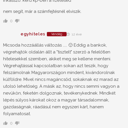
inkasszó: kérd kp-ben a fizetésed
nem segít, már a számfejtésnél elviszik.
0
egyhiteles
Vendég
12 éve
Micsoda hozzáállás változás ..... 🙂 Eddig a bankok,
végrehajtók oldalán állt a "tisztelt" szerző a felelőtlen
hitelesekkel szemben, akiket meg se kellene menteni.
Végrehajtással kapcsolatban sokan azt teszik, hogy
felszámolnak Magyarországon mindent, kivándorolnak
külföldre. Mivel nincs magáncsőd, sokaknak ez marad az
utolsó lehetőség. A másik az, hogy nincs semmi vagyon a
nevükön, feketén dolgoznak, tevékenykednek. Mindkét
lépés súlyos károkat okoz a magyar társadalomnak,
gazdaságnak, ráadásul nem egyszeri kárt, hanem
folyamatosat.
0