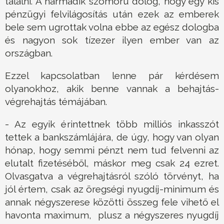
találni. A harmadik szomorú dolog, hogy egy kis
pénzügyi felvilágosítás után ezek az emberek
bele sem ugrottak volna ebbe az egész dologba
és nagyon sok tízezer ilyen ember van az
országban.
Ezzel kapcsolatban lenne pár kérdésem
olyanokhoz, akik benne vannak a behajtás-
végrehajtás témájában.
- Az egyik érintettnek több milliós inkasszót
tettek a bankszámlájára, de úgy, hogy van olyan
hónap, hogy semmi pénzt nem tud felvenni az
elutalt fizetéséből, máskor meg csak 24 ezret.
Olvasgatva a végrehajtásról szóló törvényt, ha
jól értem, csak az öregségi nyugdíj-minimum és
annak négyszerese közötti összeg fele vihető el
havonta maximum, plusz a négyszeres nyugdíj