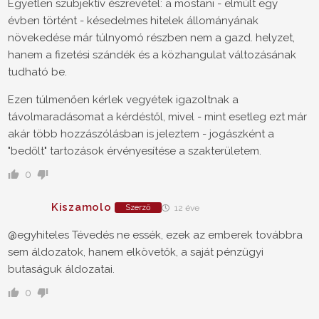
Egyetlen szubjektív észrevétel: a mostani - elmúlt egy
évben történt - késedelmes hitelek állományának
növekedése már túlnyomó részben nem a gazd. helyzet,
hanem a fizetési szándék és a közhangulat változásának
tudható be.
Ezen túlmenően kérlek vegyétek igazoltnak a
távolmaradásomat a kérdéstől, mivel - mint esetleg ezt már
akár több hozzászólásban is jeleztem - jogászként a
"bedőlt" tartozások érvényesítése a szakterületem.
0
Kiszamolo
Szerző
12 éve
@egyhiteles Tévedés ne essék, ezek az emberek továbbra
sem áldozatok, hanem elkövetők, a saját pénzügyi
butaságuk áldozatai.
0