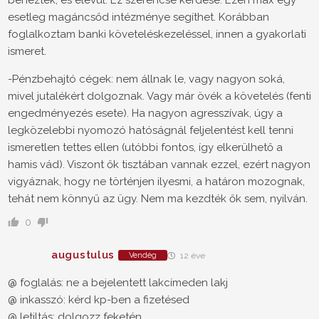
esetleg magáncsőd intézménye segíthet. Korábban
foglalkoztam banki követeléskezeléssel, innen a gyakorlati
ismeret.
-Pénzbehajtó cégek: nem állnak le, vagy nagyon soká,
mivel jutalékért dolgoznak. Vagy már övék a követelés (fenti
engedményezés esete). Ha nagyon agresszívak, úgy a
legközelebbi nyomozó hatóságnál feljelentést kell tenni
ismeretlen tettes ellen (utóbbi fontos, így elkerülhető a
hamis vád). Viszont ők tisztában vannak ezzel, ezért nagyon
vigyáznak, hogy ne történjen ilyesmi, a határon mozognak,
tehát nem könnyű az ügy. Nem ma kezdték ők sem, nyilván.
0
augustulus
Vendég
12 éve
@ foglalás: ne a bejelentett lakcímeden lakj
@ inkasszó: kérd kp-ben a fizetésed
@ letiltás: dolgozz feketén