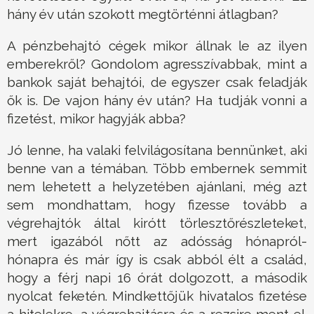
hány év után szokott megtörténni átlagban?
A pénzbehajtó cégek mikor állnak le az ilyen
emberekről? Gondolom agresszívabbak, mint a
bankok saját behajtói, de egyszer csak feladják
ők is. De vajon hány év után? Ha tudják vonni a
fizetést, mikor hagyják abba?
Jó lenne, ha valaki felvilágosítana bennünket, aki
benne van a témában. Több embernek semmit
nem lehetett a helyzetében ajánlani, még azt
sem mondhattam, hogy fizesse tovább a
végrehajtók által kirótt törlesztőrészleteket,
mert igazából nőtt az adósság hónapról-
hónapra és már így is csak abból élt a család,
hogy a férj napi 16 órát dolgozott, a második
nyolcat feketén. Mindkettőjük hivatalos fizetése