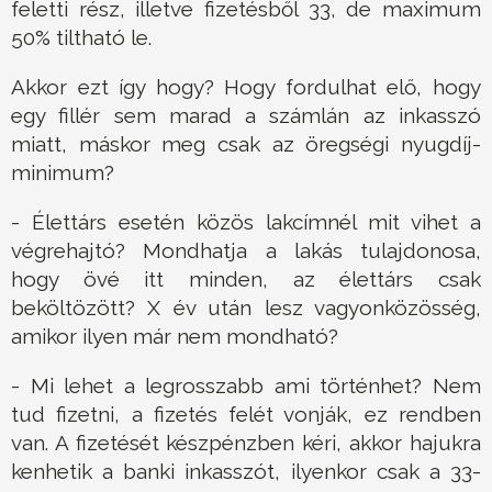
feletti rész, illetve fizetésből 33, de maximum
50% tiltható le.
Akkor ezt így hogy? Hogy fordulhat elő, hogy
egy fillér sem marad a számlán az inkasszó
miatt, máskor meg csak az öregségi nyugdíj-
minimum?
- Élettárs esetén közös lakcímnél mit vihet a
végrehajtó? Mondhatja a lakás tulajdonosa,
hogy övé itt minden, az élettárs csak
beköltözött? X év után lesz vagyonközösség,
amikor ilyen már nem mondható?
- Mi lehet a legrosszabb ami történhet? Nem
tud fizetni, a fizetés felét vonják, ez rendben
van. A fizetését készpénzben kéri, akkor hajukra
kenhetik a banki inkasszót, ilyenkor csak a 33-