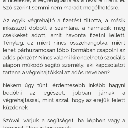
a hitelekre, a végrehajtásra és a rezsire ment el.
Szó szerint semmi nem maradt megélhetésre.
Az egyik végrehajtó a fizetést tiltotta, a másik
inkasszót dobott a számlára, a harmadik meg
csekkeket adott, amit havonta fizetni kellett.
Tényleg, ez miért nincs összehangolva, miért
lehet párhuzamosan több formában csapolni az
adós pénzét? Nincs valami kirendelhető szociális
alapon működő segítő személy, aki kapcsolatot
tartana a végrehajtókkal az adós nevében?
Nekem úgy tűnt, érdemesebb inkább hagyni
bedőlni az egészet, jobban járnak a
végrehajtással, mint azzal, hogy az erejük felett
küzdenek.
Szóval, várjuk a segítséget, ha képben vagy a
témával. Előre is köszönjük.