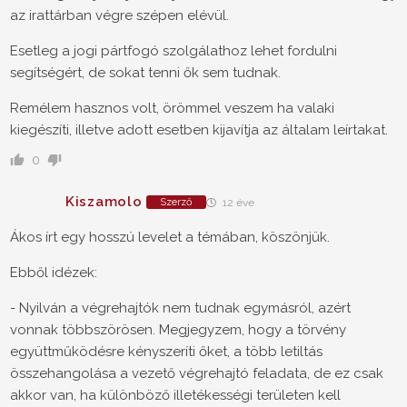
az irattárban végre szépen elévül.
Esetleg a jogi pártfogó szolgálathoz lehet fordulni
segítségért, de sokat tenni ők sem tudnak.
Remélem hasznos volt, örömmel veszem ha valaki
kiegészíti, illetve adott esetben kijavítja az általam leírtakat.
0
Kiszamolo
Szerző
12 éve
Ákos írt egy hosszú levelet a témában, köszönjük.
Ebből idézek:
- Nyilván a végrehajtók nem tudnak egymásról, azért
vonnak többszörösen. Megjegyzem, hogy a törvény
együttműködésre kényszeríti őket, a több letiltás
összehangolása a vezető végrehajtó feladata, de ez csak
akkor van, ha különböző illetékességi területen kell