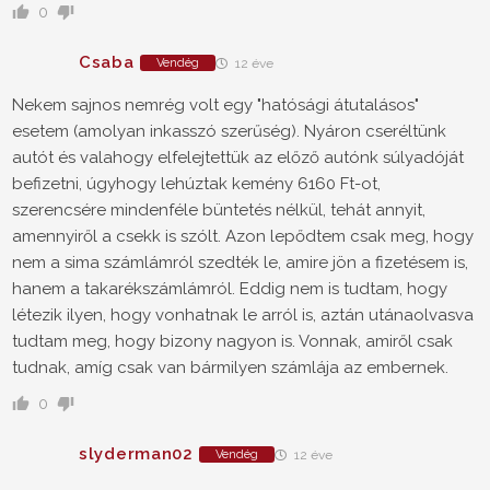
0
Csaba
Vendég
12 éve
Nekem sajnos nemrég volt egy "hatósági átutalásos"
esetem (amolyan inkasszó szerűség). Nyáron cseréltünk
autót és valahogy elfelejtettük az előző autónk súlyadóját
befizetni, úgyhogy lehúztak kemény 6160 Ft-ot,
szerencsére mindenféle büntetés nélkül, tehát annyit,
amennyiről a csekk is szólt. Azon lepődtem csak meg, hogy
nem a sima számlámról szedték le, amire jön a fizetésem is,
hanem a takarékszámlámról. Eddig nem is tudtam, hogy
létezik ilyen, hogy vonhatnak le arról is, aztán utánaolvasva
tudtam meg, hogy bizony nagyon is. Vonnak, amiről csak
tudnak, amíg csak van bármilyen számlája az embernek.
0
slyderman02
Vendég
12 éve