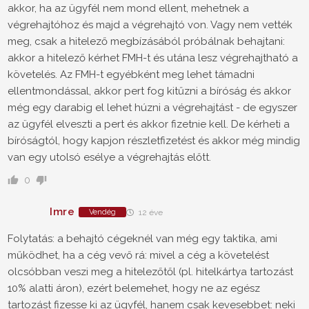
akkor, ha az ügyfél nem mond ellent, mehetnek a
végrehajtóhoz és majd a végrehajtó von. Vagy nem vették
meg, csak a hitelező megbízásából próbálnak behajtani:
akkor a hitelező kérhet FMH-t és utána lesz végrehajtható a
követelés. Az FMH-t egyébként meg lehet támadni
ellentmondással, akkor pert fog kitűzni a bíróság és akkor
még egy darabig el lehet húzni a végrehajtást - de egyszer
az ügyfél elveszti a pert és akkor fizetnie kell. De kérheti a
bíróságtól, hogy kapjon részletfizetést és akkor még mindig
van egy utolsó esélye a végrehajtás előtt.
0
Imre
Vendég
12 éve
Folytatás: a behajtó cégeknél van még egy taktika, ami
működhet, ha a cég vevő rá: mivel a cég a követelést
olcsóbban veszi meg a hitelezőtől (pl. hitelkártya tartozást
10% alatti áron), ezért belemehet, hogy ne az egész
tartozást fizesse ki az ügyfél, hanem csak kevesebbet: neki