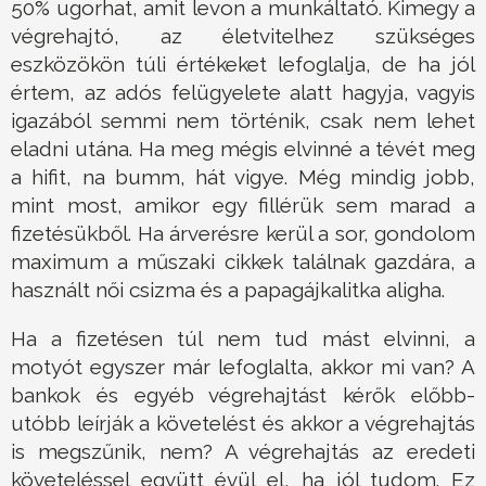
50% ugorhat, amit levon a munkáltató. Kimegy a
végrehajtó, az életvitelhez szükséges
eszközökön túli értékeket lefoglalja, de ha jól
értem, az adós felügyelete alatt hagyja, vagyis
igazából semmi nem történik, csak nem lehet
eladni utána. Ha meg mégis elvinné a tévét meg
a hifit, na bumm, hát vigye. Még mindig jobb,
mint most, amikor egy fillérük sem marad a
fizetésükből. Ha árverésre kerül a sor, gondolom
maximum a műszaki cikkek találnak gazdára, a
használt női csizma és a papagájkalitka aligha.
Ha a fizetésen túl nem tud mást elvinni, a
motyót egyszer már lefoglalta, akkor mi van? A
bankok és egyéb végrehajtást kérők előbb-
utóbb leírják a követelést és akkor a végrehajtás
is megszűnik, nem? A végrehajtás az eredeti
követeléssel együtt évül el, ha jól tudom. Ez