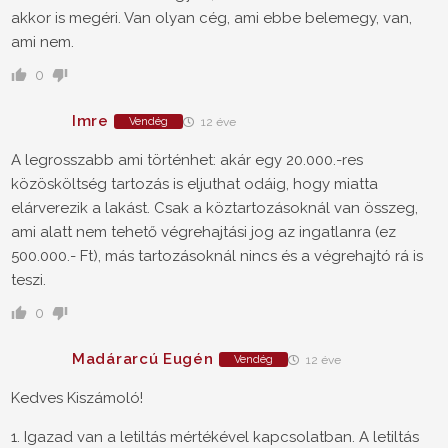
akkor is megéri. Van olyan cég, ami ebbe belemegy, van,
ami nem.
0
Imre
Vendég
12 éve
A legrosszabb ami történhet: akár egy 20.000.-res
közösköltség tartozás is eljuthat odáig, hogy miatta
elárverezik a lakást. Csak a köztartozásoknál van összeg,
ami alatt nem tehető végrehajtási jog az ingatlanra (ez
500.000.- Ft), más tartozásoknál nincs és a végrehajtó rá is
teszi.
0
Madárarcú Eugén
Vendég
12 éve
Kedves Kiszámoló!
1. Igazad van a letiltás mértékével kapcsolatban. A letiltás