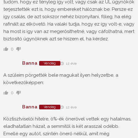
tudom, hogy ez tényleg így volt, vagy csak az UL ügynökök
terjesztették ezt is, hogy embereket hálóznak be. Persze ez
így csalás, de azt sokszor nehéz bizonyítani, főleg, ha elég
rafinált az elkövető. Ha valaki tudja, hogy ez így volt-e, vagy
ha most is így van az megerősíthetné, vagy cáfolhatná, mert
biztosító ügynöknek azt se hiszem el, ha kérdez.
0
Banna
Vendég
12 éve
A szüleim pörgették bele magukat ilyen helyzetbe, a
következőképpen:
0
Banna
Vendég
12 éve
Köztisztviselői hitelre, 0%-ék önerővel vettek egy hatalmas,
eladhatatlan házat, a semmitől is két arasszal odébb.
Emellé egy autót, szintén önerő nélkül, amit még