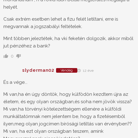
helyét.
Csak extrém esetben lehet a fizu felét letiltani, erre is
megvannak a jogszabályi feltételek.
Mint többen jeleztétek, ha vki feketén dolgozik, akkor miből
jut pénzéhez a bank?
0
slyderman02
Vendég
12 éve
És a vége...
Mi van,ha én úgy döntök, hogy külfödön kezdtem újra az
életem, és egy olyan országban,és soha nem jövök vissza?
Mi van,ha törvényi kötelezettségem ellenére a külföldi
munkáltatómnak nem jelentem be, hogy a fizetésemből
ilyen,meg olyan jogcímen bírósági letiltás van érvényben??
Mi van, ha ezt olyan országban teszem, amink