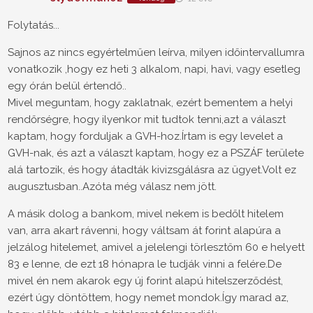
Folytatás...
Sajnos az nincs egyértelműen leírva, milyen időintervallumra
vonatkozik ,hogy ez heti 3 alkalom, napi, havi, vagy esetleg
egy órán belül értendő..
Mivel meguntam, hogy zaklatnak, ezért bementem a helyi
rendőrségre, hogy ilyenkor mit tudtok tenni,azt a választ
kaptam, hogy forduljak a GVH-hoz.Írtam is egy levelet a
GVH-nak, és azt a választ kaptam, hogy ez a PSZÁF területe
alá tartozik, és hogy átadták kivizsgálásra az ügyet.Volt ez
augusztusban..Azóta még válasz nem jött.
A másik dolog a bankom, mivel nekem is bedőlt hitelem
van, arra akart rávenni, hogy váltsam át forint alapúra a
jelzálog hitelemet, amivel a jelelengi törlesztőm 60 e helyett
83 e lenne, de ezt 18 hónapra le tudják vinni a felére.De
mivel én nem akarok egy új forint alapú hitelszerződést,
ezért úgy döntöttem, hogy nemet mondok.Így marad az,