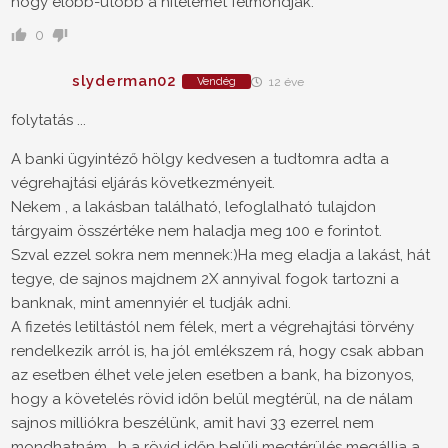
hogy előbb-utóbb a hitelemet felmondják.
0
slyderman02
Vendég
12 éve
folytatás ...
A banki ügyintéző hölgy kedvesen a tudtomra adta a
végrehajtási eljárás következményeit.
Nekem , a lakásban található, lefoglalható tulajdon
tárgyaim összértéke nem haladja meg 100 e forintot.
Szval ezzel sokra nem mennek:)Ha meg eladja a lakást, hát
tegye, de sajnos majdnem 2X annyival fogok tartozni a
banknak, mint amennyiér el tudják adni.
A fizetés letiltástól nem félek, mert a végrehajtási törvény
rendelkezik arról is, ha jól emlékszem rá, hogy csak abban
az esetben élhet vele jelen esetben a bank, ha bizonyos,
hogy a követelés rövid időn belül megtérül, na de nálam
sajnos milliókra beszélünk, amit havi 33 ezerrel nem
mondhatnám , h a rövid időn belüli megtérülés megállja a