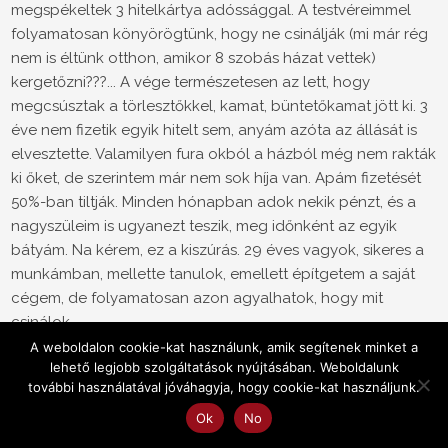
megspékeltek 3 hitelkártya adóssággal. A testvéreimmel
folyamatosan könyörögtünk, hogy ne csinálják (mi már rég
nem is éltünk otthon, amikor 8 szobás házat vettek)
kergetőzni???... A vége természetesen az lett, hogy
megcsúsztak a törlesztőkkel, kamat, büntetőkamat jött ki. 3
éve nem fizetik egyik hitelt sem, anyám azóta az állását is
elvesztette. Valamilyen fura okból a házból még nem rakták
ki őket, de szerintem már nem sok híja van. Apám fizetését
50%-ban tiltják. Minden hónapban adok nekik pénzt, és a
nagyszüleim is ugyanezt teszik, meg időnként az egyik
bátyám. Na kérem, ez a kiszúrás. 29 éves vagyok, sikeres a
munkámban, mellette tanulok, emellett építgetem a saját
cégem, de folyamatosan azon agyalhatok, hogy mit
csinálok
A weboldalon cookie-kat használunk, amik segítenek minket a
0
lehető legjobb szolgáltatások nyújtásában. Weboldalunk
további használatával jóváhagyja, hogy cookie-kat használjunk.
Banna
Vendég
12 éve
Ok
No
a felelőtlen szüleimmel. Ők anno a hitelkártyákat csak azért