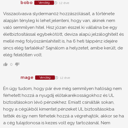
bobo
Vendég
12 éve
Visszaolvasva slyderman02 hozzászólásait, a története
alapján tényleg ki lehet jelenteni, hogy van, akinek nem
való semmilyen hitel. Hisz józan ésszel ki vállalna be egy
életbiztosítással egybekötött, deviza alapú jelzáloghitelt és
mellé még folyószámlahitelt is, ha 6 heti táppénz idejére
sincs elég tartaléka? Sajnálom a helyzetet, amibe került, de
elég felelőtlen volt.
0
mage
Vendég
12 éve
Én úgy tudom, hogy pár éve még semmilyen hatóság nem
férhetett hozzá a nyugdíj előtakarékosságokhoz és UL
biztosításokon lévő pénzekhez. Emiatt csinálták sokan,
hogy a cégükből kimentet pénzeket UL biztosításokba
tették és így nem férhetek hozzá a végrehajtók, akkor se ha
a cég tulajdonosa is kezes volt egy tartozásnál. Nem