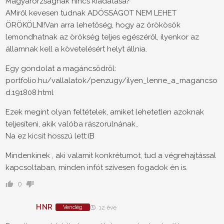
Magyarorzságnak nincs kiadatása?
AMiről kevesen tudnak ADÓSSÁGOT NEM LEHET
ÖRÖKÖLNI!Van arra lehetőség, hogy az örökösök
lemondhatnak az örökség teljes egészéről, ilyenkor az
államnak kell a követelésért helyt állnia.
Egy gondolat a magáncsődről:
portfolio.hu/vallalatok/penzugy/ilyen_lenne_a_magancso
d.191808.html
Ezek megint olyan feltételek, amiket lehetetlen azoknak
teljesíteni, akik valóba rászorulnának..
Na ez kicsit hosszú lett:(B
Mindenkinek , aki valamit konkrétumot, tud a végrehajtással
kapcsoltaban, minden infót szívesen fogadok én is.
0
HNR
Vendég
12 éve