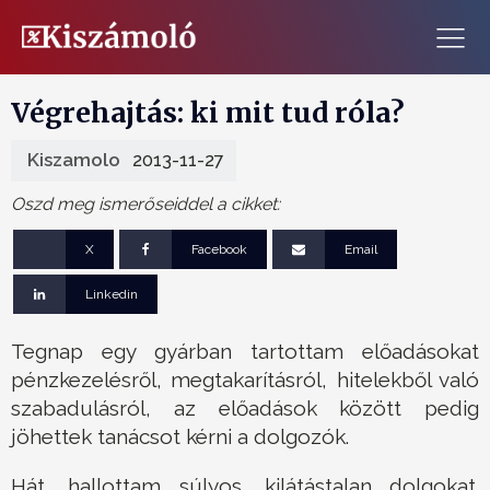
Végrehajtás: ki mit tud róla?
Kiszamolo
2013-11-27
Oszd meg ismerőseiddel a cikket:
X
Facebook
Email
Linkedin
Tegnap egy gyárban tartottam előadásokat
pénzkezelésről, megtakarításról, hitelekből való
szabadulásról, az előadások között pedig
jöhettek tanácsot kérni a dolgozók.
Hát, hallottam súlyos, kilátástalan dolgokat.