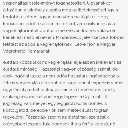
végrehajtási cselekményt foganatosítani. Ugyanakkor
általában a lakóhely alapítja meg az illetékességet, így a
legtöbb esetben ugyanazon végrehajtó jár el. Hogy
konkrétan, adott esetben mi történt, arra nyilván csak a
végrehajtói iratok pontos ismeretében tudnék válaszolni,
kérlek ezt nézd el nekem. Mindenképp jelentse be a többes
letiltást az adós a végrehajtóknak, illetve írjon a Magyar
Végrehajtói Kamarának
élettárs közös lakcím: végrehajtási eljárásban irreleváns az
élettársi minőség. Házassági vagyonközösség számít, de
csak ingónál (azaz a nem-adós házastárs ingóságának a
fele is végrehajtás alá vonható; ingatlannál expressis verbis
egyelőre ilyen felhatalmazás nincs a törvényben, pedig
szükségképpen kellene hogy legyen a Csjt miatt. Itt
joghézag van, melyet egy legújabb Kúriai döntés is
kóstolgatott, de ebben ők sem mertek állást foglalni
(egyelőre). Főszabály szerint az élettársak szerzésük
arányában lesznek tulajdonosok (ha a férfi a kereső, nő