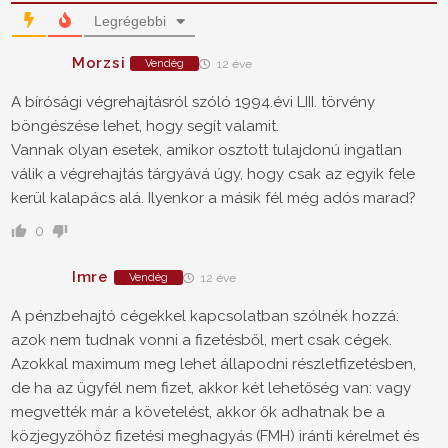
Legrégebbi
Morzsi
Vendég
12 éve
A bírósági végrehajtásról szóló 1994.évi LIII. törvény
böngészése lehet, hogy segít valamit.
Vannak olyan esetek, amikor osztott tulajdonú ingatlan
válik a végrehajtás tárgyává úgy, hogy csak az egyik fele
kerül kalapács alá. Ilyenkor a másik fél még adós marad?
0
Imre
Vendég
12 éve
A pénzbehajtó cégekkel kapcsolatban szólnék hozzá:
azok nem tudnak vonni a fizetésből, mert csak cégek.
Azokkal maximum meg lehet állapodni részletfizetésben,
de ha az ügyfél nem fizet, akkor két lehetőség van: vagy
megvették már a követelést, akkor ők adhatnak be a
közjegyzőhöz fizetési meghagyás (FMH) iránti kérelmet és