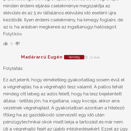
minden érdemi eljárási cselekménye megszakítja az
elévülés és az 5 év (általános elévülési idő esetén) újra
kezdődik. Ilyen érdemi cselekmény, ha kimegy foglalni, de
az is, ha arásban megkeresi az ingatlanügyi hatóságot.
Folyt.köv.
0
Madárarcú Eugén
Vendég
12 éve
Folytatás:
Ez azt jelenti, hogy elméletileg gyakorlatilag sosem évül el
a végrehajtás, ha a végrehajtó tesz valamit. A pallos tehát
mindeg ott lebeg az adós felett, hogy ha lesz bejelentett
állása - letiltás jön, ha ingatlana, vagy kocsija, akkor arra
vezetnek végrehajtást. A gyakorlatban azonban a hitelező
(főleg ha az gazdálkodó szervezet) egy idő után
pénzügytechnikai okok miatt leírja a tartozást és már nem
üti a végrehajtó fejét az újabb intézkedésekért. Ezzel az ügy