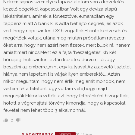
Nekem sajnos személyes tapasztalatom van a követelés
kezelő cégekkel kapcsolatban.Volt egy deviza alapú
lakáshitelem, aminek a törlesztővel elmaradtam egy
táppénz miatt.A bank ki is adta behajtó cégnek, és azok
volt ,hogy napi szinten 12X hívogattak.Eleinte kedvesek és
megértőek voltak, utána meg miután próbáltam rávezetni
őket arra, hogy nem azért nem fizetek, mert b...ok rá, hanem
amiatt,mert nincs.Ment ez a fajta "beszélgetés" kb két
hónapig, heti szinten, aztán kezdtek durvulni, és úgy
beszélni az emberrel,mint egy kutyával.Az alapvető tisztelet
hiánya nem lepett,mit is várjak ilyen emberektől....Aztán
mikor meguntam, hogy nem értik meg amit mondok, nem
vettem fel a telefont, úgy voltam vele,hogy majd
megunják.Ekkor kezdték, azt, hogy félóránként hívogattak,
holott a végrehajtási törvény kimondja, hogy a kapcsolat
felvétel nem lehet több 3 alkalmonnál.
0
slyderman02
Vendég
12 éve