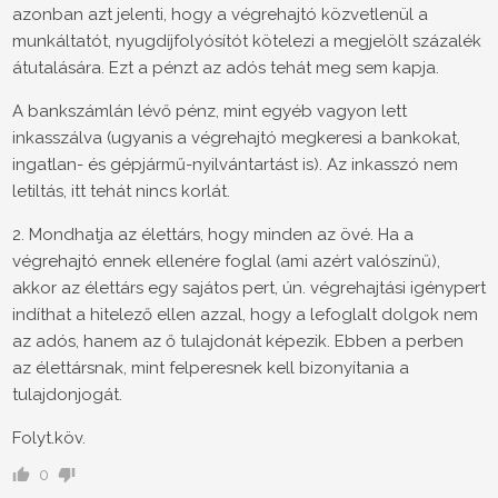
azonban azt jelenti, hogy a végrehajtó közvetlenül a
munkáltatót, nyugdíjfolyósítót kötelezi a megjelölt százalék
átutalására. Ezt a pénzt az adós tehát meg sem kapja.
A bankszámlán lévő pénz, mint egyéb vagyon lett
inkasszálva (ugyanis a végrehajtó megkeresi a bankokat,
ingatlan- és gépjármű-nyilvántartást is). Az inkasszó nem
letiltás, itt tehát nincs korlát.
2. Mondhatja az élettárs, hogy minden az övé. Ha a
végrehajtó ennek ellenére foglal (ami azért valószínű),
akkor az élettárs egy sajátos pert, ún. végrehajtási igénypert
indíthat a hitelező ellen azzal, hogy a lefoglalt dolgok nem
az adós, hanem az ő tulajdonát képezik. Ebben a perben
az élettársnak, mint felperesnek kell bizonyítania a
tulajdonjogát.
Folyt.köv.
0