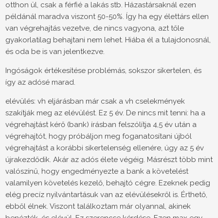
otthon ül, csak a férfié a lakás stb. Házastársaknál ezen
példánál maradva viszont 50-50%. Így ha egy élettárs ellen
van végrehajtás vezetve, de nincs vagyona, azt tőle
gyakorlatilag behajtani nem lehet. Hiába él a tulajdonosnál,
és oda be is van jelentkezve.
Ingóságok értékesítése problémás, sokszor sikertelen, és
így az adósé marad.
elévülés: vh eljárásban már csak a vh cselekmények
szakítják meg az elévülést. Ez 5 év. De nincs mit tenni: ha a
végrehajtást kérő (bank) írásban felszólítja 4,5 év után a
végrehajtót, hogy próbáljon meg foganatosítani újból
végrehajtást a korábbi sikertelenség ellenére, úgy az 5 év
újrakezdődik. Akár az adós élete végéig. Másrészt több mint
valószínű, hogy engedményezte a bank a követelést
valamilyen követelés kezelő, behajtó cégre. Ezeknek pedig
elég precíz nyilvántartásuk van az elévülésekről is. Érthető,
ebből élnek. Viszont találkoztam már olyannal, akinek
benézték, és elévül. Ez szerencse kérdése. Ezen max egy