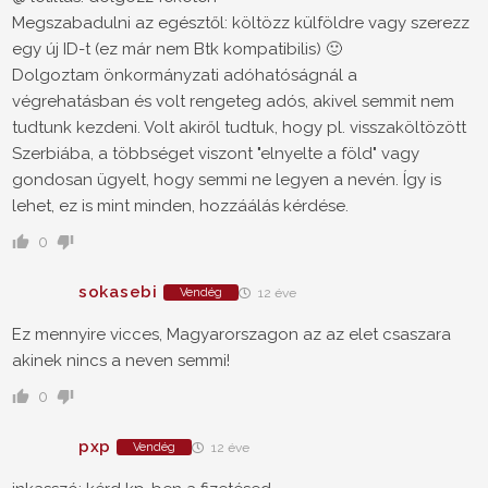
Megszabadulni az egésztől: költözz külföldre vagy szerezz
egy új ID-t (ez már nem Btk kompatibilis) 🙂
Dolgoztam önkormányzati adóhatóságnál a
végrehatásban és volt rengeteg adós, akivel semmit nem
tudtunk kezdeni. Volt akiről tudtuk, hogy pl. visszaköltözött
Szerbiába, a többséget viszont "elnyelte a föld" vagy
gondosan ügyelt, hogy semmi ne legyen a nevén. Így is
lehet, ez is mint minden, hozzáálás kérdése.
0
sokasebi
Vendég
12 éve
Ez mennyire vicces, Magyarorszagon az az elet csaszara
akinek nincs a neven semmi!
0
pxp
Vendég
12 éve