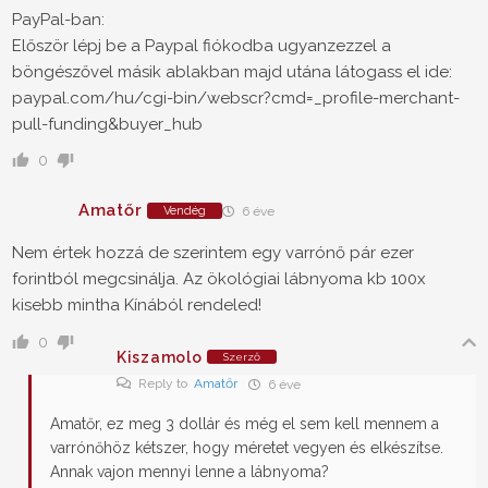
PayPal-ban:
Először lépj be a Paypal fiókodba ugyanzezzel a
böngészővel másik ablakban majd utána látogass el ide:
paypal.com/hu/cgi-bin/webscr?cmd=_profile-merchant-
pull-funding&buyer_hub
0
Amatőr
Vendég
6 éve
Nem értek hozzá de szerintem egy varrónő pár ezer
forintból megcsinálja. Az ökológiai lábnyoma kb 100x
kisebb mintha Kínából rendeled!
0
Kiszamolo
Szerző
Reply to
Amatőr
6 éve
Amatőr, ez meg 3 dollár és még el sem kell mennem a
varrónőhöz kétszer, hogy méretet vegyen és elkészítse.
Annak vajon mennyi lenne a lábnyoma?