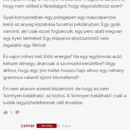
hogy nem vetted a fáradságot, hogy elgondolkozz ezen?
Gyári környezetben egy présgépen egy másodpercbe
kerül az anyag kiszabása tucatnyi példányban. Egy gyári
varrónő, aki csak ezzel foglakozik, egy perc alatt megvarr
egy ilyen terméket. Egy kisiparos elszöszmötöl vele
legalább egy félórát.
És vajon mihez kell több energia? Ha egy egytonnás autó
kétszer átmegy, akárcsak a szomszéd kerületbe? Vagy
ahhoz, hogy egy 300 méter hosszú hajó elhoz egy néhány
grammos valamit 15000 kilométerről?
Én nem akarom ezeket kiszámolni, de hogy ez nem
'könnyen belátható', az biztos. A 'könnyen belátható' csak a
lusták legyőzhetetlennek vélt érvelése.
0
zsmar
Vendég
6 éve