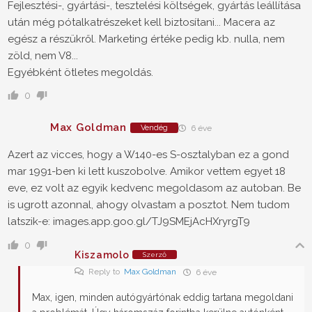
Fejlesztési-, gyártási-, tesztelési költségek, gyártás leállítása
után még pótalkatrészeket kell biztosítani... Macera az
egész a részükről. Marketing értéke pedig kb. nulla, nem
zöld, nem V8...
Egyébként ötletes megoldás.
0
Max Goldman
Vendég
6 éve
Azert az vicces, hogy a W140-es S-osztalyban ez a gond
mar 1991-ben ki lett kuszobolve. Amikor vettem egyet 18
eve, ez volt az egyik kedvenc megoldasom az autoban. Be
is ugrott azonnal, ahogy olvastam a posztot. Nem tudom
latszik-e: images.app.goo.gl/TJ9SMEjAcHXryrgT9
0
Kiszamolo
Szerző
Reply to
Max Goldman
6 éve
Max, igen, minden autógyártónak eddig tartana megoldani