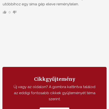
utóbbihoz egy sima gép eleve reménytelen.
0
Cikkgyűjtemény
Új vagy az oldalon? A gombra kattintva találod
az eddigi fontosabb cikkek gyűjteményét téma
szerint.