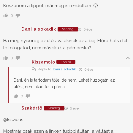
Köszönöm a tippet, már meg is rendeltem. 🙂
0
Dani a sokadik
Vendég
6 éve
Ha meg nyikorog az ülés, valakinek az a baj. Előre-hátra fel-
le tologatod, nem mászik el a párnácska?
0
Kiszamolo
Szerző
Reply to
Dani a sokadik
6 éve
Dani, én is tartottam tőle, de nem. Lehet húzogatni az
ülést, nem akad fel a párna.
0
Szakértő
Vendég
6 éve
@kisvicus
Mostmár csak ezen a linken tudod állítani a váltást a