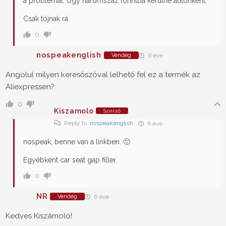
a problémát. Úgy háromszáz forintba kerülne autónként.
Csak tojnak rá.
0
nospeakenglish
Vendég
6 éve
Angolul milyen keresőszóval lelhető fel ez a termék az
Aliexpressen?
0
Kiszamolo
Szerző
Reply to
nospeakenglish
6 éve
nospeak, benne van a linkben. 🙂
Egyébként car seat gap filler.
0
NR
Vendég
6 éve
Kedves Kiszámoló!