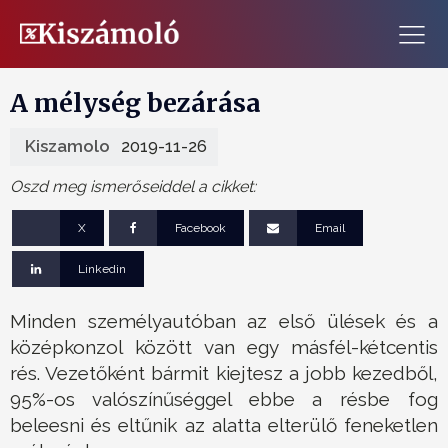
A mélység bezárása
Kiszamolo
2019-11-26
Oszd meg ismerőseiddel a cikket:
X
Facebook
Email
Linkedin
Minden személyautóban az első ülések és a
középkonzol között van egy másfél-kétcentis
rés. Vezetőként bármit kiejtesz a jobb kezedből,
95%-os valószínűséggel ebbe a résbe fog
beleesni és eltűnik az alatta elterülő feneketlen