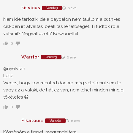
kisvicus
Vendég
6 éve
Nem ide tartozik, de a paypalon nem találom a 2019-es
cikkben írt átváltási beállítás lehetőségét. Ti tudtok róla
valamit? Megváltozott? Köszönettel
0
Warrior
Vendég
6 éve
@nyelvtan
Lesz.
Vicces, hogy kommented dacára még véletlenül sem te
vagy az a valaki, de hát ez van, nem lehet minden mindig
tökéletes 😀
0
Fikatours
Vendég
6 éve
Köszönöm a tippet, megrendeltem.