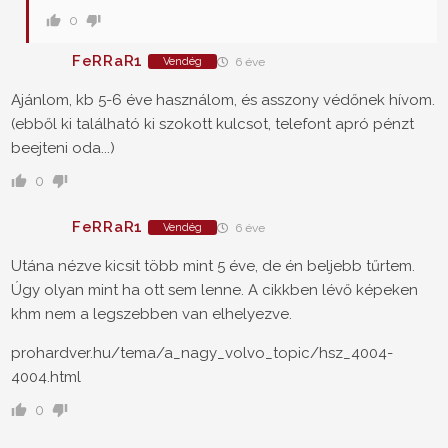
0
FeRRaR1
Vendég
6 éve
Ajánlom, kb 5-6 éve használom, és asszony védőnek hívom.
(ebből ki található ki szokott kulcsot, telefont apró pénzt
beejteni oda...)
0
FeRRaR1
Vendég
6 éve
Utána nézve kicsit több mint 5 éve, de én beljebb tűrtem.
Úgy olyan mint ha ott sem lenne. A cikkben lévő képeken
khm nem a legszebben van elhelyezve.
prohardver.hu/tema/a_nagy_volvo_topic/hsz_4004-
4004.html
0