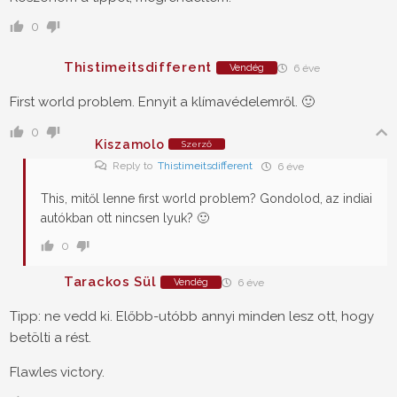
0
Thistimeitsdifferent
Vendég
6 éve
First world problem. Ennyit a klímavédelemről. 🙂
0
Kiszamolo
Szerző
Reply to
Thistimeitsdifferent
6 éve
This, mitől lenne first world problem? Gondolod, az indiai
autókban ott nincsen lyuk? 🙂
0
Tarackos Sül
Vendég
6 éve
Tipp: ne vedd ki. Előbb-utóbb annyi minden lesz ott, hogy
betölti a rést.
Flawles victory.