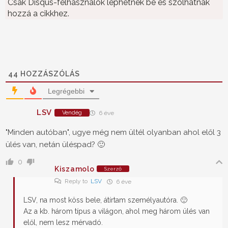
Csak Disqus-felhasználók léphetnek be és szólhatnak
hozzá a cikkhez.
44
HOZZÁSZÓLÁS
Legrégebbi
LSV
Vendég
6 éve
"Minden autóban", ugye még nem ültél olyanban ahol elől 3
ülés van, netán üléspad? 🙂
0
Kiszamolo
Szerző
Reply to
LSV
6 éve
LSV, na most köss bele, átírtam személyautóra. 🙂
Az a kb. három típus a világon, ahol meg három ülés van
elől, nem lesz mérvadó.