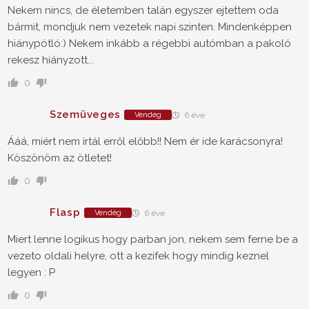
Nekem nincs, de életemben talán egyszer ejtettem oda
bármit, mondjuk nem vezetek napi szinten. Mindenképpen
hiánypótló:) Nekem inkább a régebbi autómban a pakoló
rekesz hiányzott...
0
Szemüveges
Vendég
6 éve
Ááá, miért nem írtál erről előbb!! Nem ér ide karácsonyra!
Köszönöm az ötletet!
0
Flasp
Vendég
6 éve
Miert lenne logikus hogy parban jon, nekem sem ferne be a
vezeto oldali helyre, ott a kezifek hogy mindig keznel
legyen : P
0