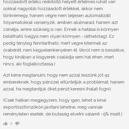
hozzáadott értékű réskitöltő helyett értelmes ruhát varr
sokkal nagyobb hozzáadott értékkel, akkor nem
tönkremegy, hanem végre nem teljesen automatizált
folyamatokkal versenyzik, amiben alulmarad, hanem azt
csinálja, amire szükség is van. Ennek a hatása is könnyen
belátható (vagyis nem olyan könnyen - láthatólag). Ez
pedig tényleg fenntartható, mert végre kitermeli az
órabérét, nem kegyelemkenyéren él. (Arról nem is beszélve,
hogy kínában a kisgyerek családja sem hal éhen, mert
nincs, aki foglalkoztassa.)
Azt kéne megtanulni, hogy nem azzal teszünk jót az
embereknek, hogy pénzzel eltüntetjük a problémát, hanem
azzal, ha megtanítjuk őket pénzt keresni (halat fogni).
(Csak halkan megjegyzem, hogy igen, lehet a kínai
exportösztönzőkön javítani lehetne, meg vannak
reménytelen esetek, de butaság elvetni valamit ~5% miatt.)
0