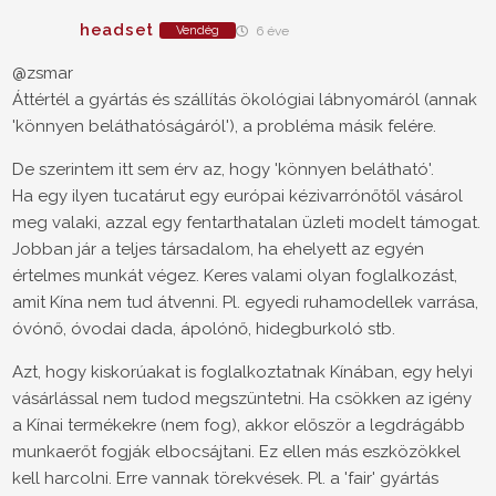
headset
Vendég
6 éve
@zsmar
Áttértél a gyártás és szállítás ökológiai lábnyomáról (annak
'könnyen beláthatóságáról'), a probléma másik felére.
De szerintem itt sem érv az, hogy 'könnyen belátható'.
Ha egy ilyen tucatárut egy európai kézivarrónőtől vásárol
meg valaki, azzal egy fentarthatalan üzleti modelt támogat.
Jobban jár a teljes társadalom, ha ehelyett az egyén
értelmes munkát végez. Keres valami olyan foglalkozást,
amit Kína nem tud átvenni. Pl. egyedi ruhamodellek varrása,
óvónő, óvodai dada, ápolónő, hidegburkoló stb.
Azt, hogy kiskorúakat is foglalkoztatnak Kínában, egy helyi
vásárlással nem tudod megszüntetni. Ha csökken az igény
a Kínai termékekre (nem fog), akkor először a legdrágább
munkaerőt fogják elbocsájtani. Ez ellen más eszközökkel
kell harcolni. Erre vannak törekvések. Pl. a 'fair' gyártás