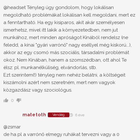
@headset Tényleg úgy gondolom, hogy lokálisan
megoldható problémákat lokálisan kell megoldani, mert ez
a fenntartható. Ha egy kisiparos, akit akár személyesen
ismerhetsz, mivel itt lakik a környezetedben, nem jut
munkához, mert minden apróságot Kínából rendelsz (ne
feledd, a kínai "gyári varrónő" nagy eséllyel még kiskorú...),
akkor az egy csomó más szociális, társadalmi problémát
okoz. Nem Kínában, hanem a szomszédban, ott ahol Te
élsz: pl. munkanélküliség, elvándorlás, stb.
Ezt szerintem(!) tényleg nem nehéz belátni, a költségeit
kiszámolni azért nem szeretném, mert nem vagyok
közgazdász vagy szociológus.
0
matetoth
Vendég
6 éve
@zsmar
de ha pl a varrónő elmegy ruhákat tervezni vagy a 0