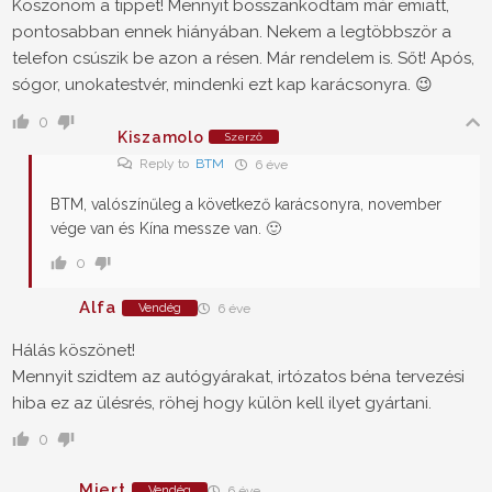
Köszönöm a tippet! Mennyit bosszankodtam már emiatt,
pontosabban ennek hiányában. Nekem a legtöbbször a
telefon csúszik be azon a résen. Már rendelem is. Sőt! Após,
sógor, unokatestvér, mindenki ezt kap karácsonyra. 😉
0
Kiszamolo
Szerző
Reply to
BTM
6 éve
BTM, valószínűleg a következő karácsonyra, november
vége van és Kína messze van. 🙂
0
Alfa
Vendég
6 éve
Hálás köszönet!
Mennyit szidtem az autógyárakat, irtózatos béna tervezési
hiba ez az ülésrés, röhej hogy külön kell ilyet gyártani.
0
Miert
Vendég
6 éve