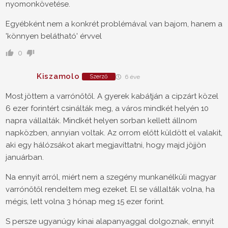
nyomonkövetése.
Egyébként nem a konkrét problémával van bajom, hanem a
'könnyen belátható' érvvel
0
Kiszamolo
Szerző
6 éve
Most jöttem a varrónőtől. A gyerek kabátján a cipzárt közel
6 ezer forintért csinálták meg, a város mindkét helyén 10
napra vállalták. Mindkét helyen sorban kellett állnom
napközben, annyian voltak. Az orrom előtt küldött el valakit,
aki egy hálózsákot akart megjavíttatni, hogy majd jöjjön
januárban.
Na ennyit arról, miért nem a szegény munkanélküli magyar
varrónőtől rendeltem meg ezeket. El se vállalták volna, ha
mégis, lett volna 3 hónap meg 15 ezer forint.
S persze ugyanúgy kínai alapanyaggal dolgoznak, ennyit