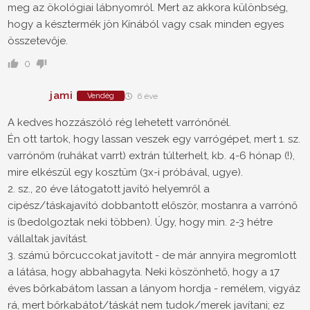
meg az ökológiai lábnyomról. Mert az akkora különbség,
hogy a késztermék jön Kínából vagy csak minden egyes
összetevője.
0
jami
Vendég
6 éve
A kedves hozzászóló rég lehetett varrónőnél.
Én ott tartok, hogy lassan veszek egy varrógépet, mert 1. sz.
varrónőm (ruhákat varrt) extrán túlterhelt, kb. 4-6 hónap (!),
mire elkészül egy kosztüm (3x-i próbával, ugye).
2. sz., 20 éve látogatott javító helyemről a
cipész/táskajavító dobbantott először, mostanra a varrónő
is (bedolgoztak neki többen). Úgy, hogy min. 2-3 hétre
vállaltak javítást.
3. számú bőrcuccokat javított - de már annyira megromlott
a látása, hogy abbahagyta. Neki köszönhető, hogy a 17
éves bőrkabátom lassan a lányom hordja - remélem, vigyáz
rá, mert bőrkabátot/táskát nem tudok/merek javítani; ez