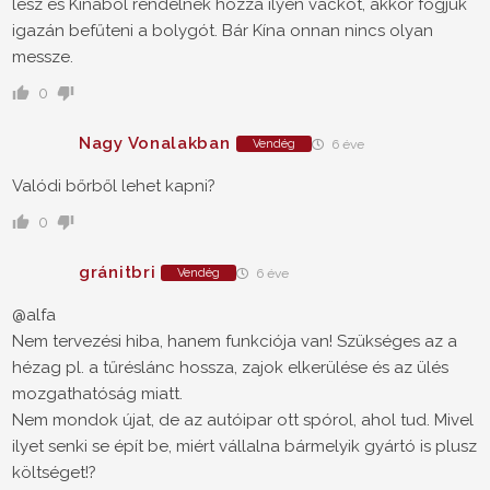
lesz és Kínából rendelnek hozzá ilyen vackot, akkor fogjuk
igazán befűteni a bolygót. Bár Kína onnan nincs olyan
messze.
0
Nagy Vonalakban
Vendég
6 éve
Valódi bőrből lehet kapni?
0
gránitbri
Vendég
6 éve
@alfa
Nem tervezési hiba, hanem funkciója van! Szükséges az a
hézag pl. a tűréslánc hossza, zajok elkerülése és az ülés
mozgathatóság miatt.
Nem mondok újat, de az autóipar ott spórol, ahol tud. Mivel
ilyet senki se épít be, miért vállalna bármelyik gyártó is plusz
költséget!?