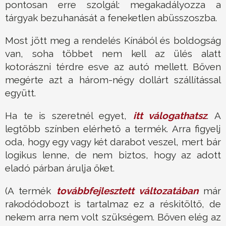
pontosan erre szolgál: megakadályozza a
tárgyak bezuhanását a feneketlen abüsszoszba.
Most jött meg a rendelés Kínából és boldogság
van, soha többet nem kell az ülés alatt
kotorászni térdre esve az autó mellett. Bőven
megérte azt a három-négy dollárt szállítással
együtt.
Ha te is szeretnél egyet,
itt válogathatsz
. A
legtöbb színben elérhető a termék. Arra figyelj
oda, hogy egy vagy két darabot veszel, mert bár
logikus lenne, de nem biztos, hogy az adott
eladó párban árulja őket.
(A termék
továbbfejlesztett változatában
már
rakodódobozt is tartalmaz ez a réskitöltő, de
nekem arra nem volt szükségem. Bőven elég az