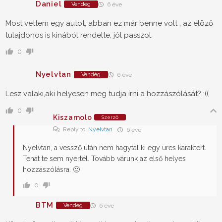
Daniel
Vendég
6 éve
Most vettem egy autot, abban ez már benne volt , az elöző
tulajdonos is kinából rendelte, jól passzol.
0
Nyelvtan
Vendég
6 éve
Lesz valaki,aki helyesen meg tudja írni a hozzászólását? :((
0
Kiszamolo
Szerző
Reply to
Nyelvtan
6 éve
Nyelvtan, a vessző után nem hagytál ki egy üres karaktert.
Tehát te sem nyertél. Tovább várunk az első helyes
hozzászólásra. 🙂
0
BTM
Vendég
6 éve