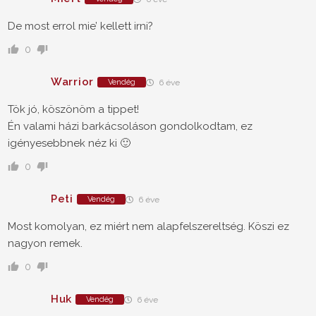
De most errol mie’ kellett irni?
0
Warrior
Vendég
6 éve
Tök jó, köszönöm a tippet!
Én valami házi barkácsoláson gondolkodtam, ez
igényesebbnek néz ki 🙂
0
Peti
Vendég
6 éve
Most komolyan, ez miért nem alapfelszereltség. Köszi ez
nagyon remek.
0
Huk
Vendég
6 éve