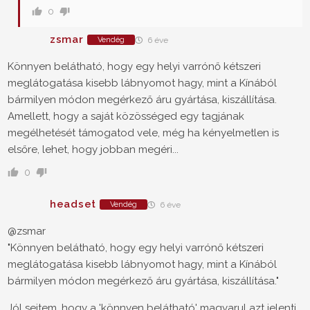
0
zsmar
Vendég
6 éve
Könnyen belátható, hogy egy helyi varrónő kétszeri
meglátogatása kisebb lábnyomot hagy, mint a Kínából
bármilyen módon megérkező áru gyártása, kiszállítása.
Amellett, hogy a saját közösséged egy tagjának
megélhetését támogatod vele, még ha kényelmetlen is
elsőre, lehet, hogy jobban megéri...
0
headset
Vendég
6 éve
@zsmar
"Könnyen belátható, hogy egy helyi varrónő kétszeri
meglátogatása kisebb lábnyomot hagy, mint a Kínából
bármilyen módon megérkező áru gyártása, kiszállítása."
Jól sejtem, hogy a 'könnyen belátható' magyarul azt jelenti,