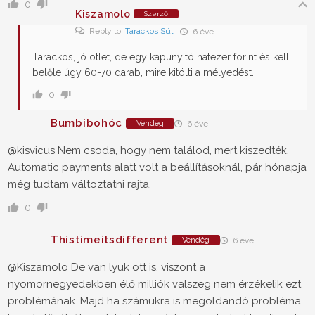
0
Kiszamolo
Szerző
Reply to
Tarackos Sül
6 éve
Tarackos, jó ötlet, de egy kapunyitó hatezer forint és kell
belőle úgy 60-70 darab, mire kitölti a mélyedést.
0
Bumbibohóc
Vendég
6 éve
@kisvicus Nem csoda, hogy nem találod, mert kiszedték.
Automatic payments alatt volt a beállításoknál, pár hónapja
még tudtam változtatni rajta.
0
Thistimeitsdifferent
Vendég
6 éve
@Kiszamolo
De van lyuk ott is, viszont a
nyomornegyedekben élő milliók valszeg nem érzékelik ezt
problémának. Majd ha számukra is megoldandó probléma