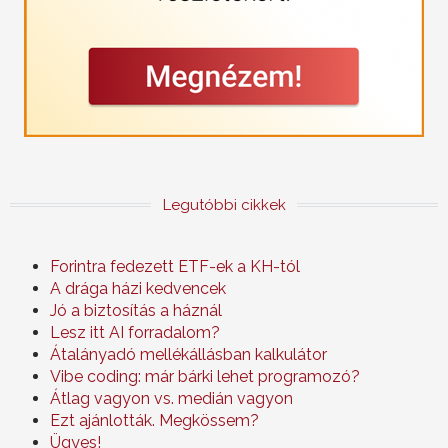
Legutóbbi cikkek
Forintra fedezett ETF-ek a KH-tól
A drága házi kedvencek
Jó a biztosítás a háznál
Lesz itt AI forradalom?
Átalányadó mellékállásban kalkulátor
Vibe coding: már bárki lehet programozó?
Átlag vagyon vs. medián vagyon
Ezt ajánlották. Megkössem?
Ügyes!