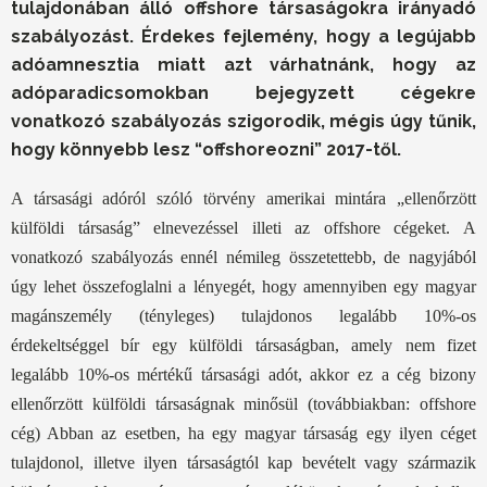
tulajdonában álló offshore társaságokra irányadó
szabályozást. Érdekes fejlemény, hogy a legújabb
adóamnesztia miatt azt várhatnánk, hogy az
adóparadicsomokban bejegyzett cégekre
vonatkozó szabályozás szigorodik, mégis úgy tűnik,
hogy könnyebb lesz “offshoreozni” 2017-től.
A társasági adóról szóló törvény amerikai mintára „ellenőrzött
külföldi társaság” elnevezéssel illeti az offshore cégeket. A
vonatkozó szabályozás ennél némileg összetettebb, de nagyjából
úgy lehet összefoglalni a lényegét, hogy amennyiben egy magyar
magánszemély (tényleges) tulajdonos legalább 10%-os
érdekeltséggel bír egy külföldi társaságban, amely nem fizet
legalább 10%-os mértékű társasági adót, akkor ez a cég bizony
ellenőrzött külföldi társaságnak minősül (továbbiakban: offshore
cég) Abban az esetben, ha egy magyar társaság egy ilyen céget
tulajdonol, illetve ilyen társaságtól kap bevételt vagy származik