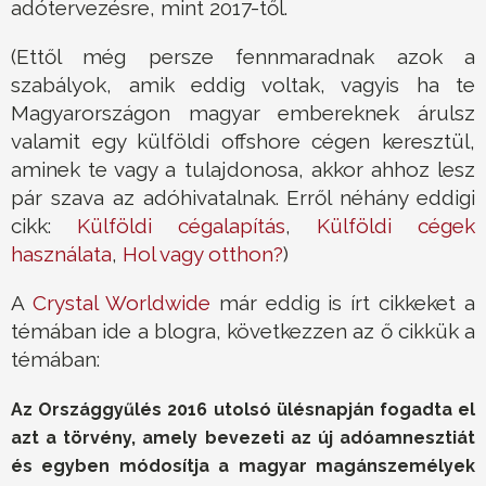
adótervezésre, mint 2017-től.
(Ettől még persze fennmaradnak azok a
szabályok, amik eddig voltak, vagyis ha te
Magyarországon magyar embereknek árulsz
valamit egy külföldi offshore cégen keresztül,
aminek te vagy a tulajdonosa, akkor ahhoz lesz
pár szava az adóhivatalnak. Erről néhány eddigi
cikk:
Külföldi cégalapítás
,
Külföldi cégek
használata
,
Hol vagy otthon?
)
A
Crystal Worldwide
már eddig is írt cikkeket a
témában ide a blogra, következzen az ő cikkük a
témában:
Az Országgyűlés 2016 utolsó ülésnapján fogadta el
azt a törvény, amely bevezeti az új adóamnesztiát
és egyben módosítja a magyar magánszemélyek