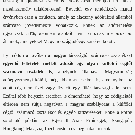
társaság tulajdonlása esetén is adókockázat merüljön fel annak
magánszemély tulajdonosánál. Egyedül egy rendelkezés marad
érvényben ezen a területen, amely az alacsony adókulcsú államból
származó jövedelmekre vonatkozik. Ennek az adóterhelése
ugyancsak 33%, azonban alapból nem tartoznak ide azok az
államok, amelyekkel Magyarország adóegyezményt kötött.
Ily módon a jövőben a magyar társaságtól származó osztalékkal
egyenlő feltételek mellett adózik egy olyan külföldi cégtől
származó osztalék is
, amelynek államával Magyarország
adóegyezményt kötött, még abban az esetben is, amennyiben az
adott cég nem fizet vagy fizetett egy fillér társasági adót sem.
Ezáltal több helyszín esetében is elmondható, hogy az eddigiektől
eltérően nem sújtja negatívan a magyar szabályozás a külföldi
cégtől származó osztalékot és egyéb kifizetéseket. Ebbe a körbe
sorolható például az Egyesült Arab Emírségek, Szingapúr,
Hongkong, Malajzia, Liechtenstein és még sokan mások.