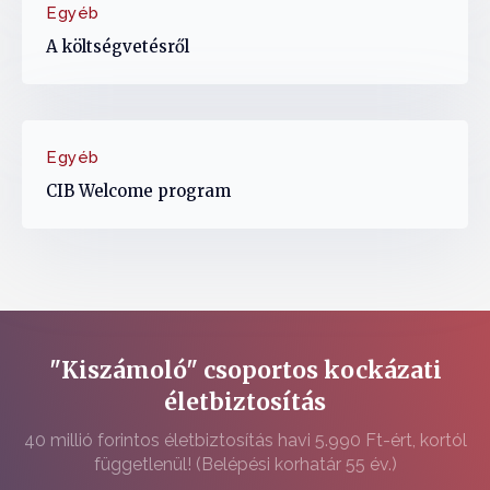
Egyéb
A költségvetésről
Egyéb
CIB Welcome program
"Kiszámoló" csoportos kockázati
életbiztosítás
40 millió forintos életbiztosítás havi 5.990 Ft-ért, kortól
függetlenül! (Belépési korhatár 55 év.)