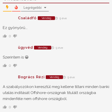
Legrégebbi
Családfő
Vendég
9 éve
Ez gyönyörű...
0
ügyvéd
Vendég
9 éve
Szerintem is 😀
0
Bogrács Rézi
Vendég
9 éve
A szabályozókon keresztül meg kellene tiltani minden banki
utalás indítását Offshore-országnak titulált országba
mindenféle nem offshore országból.
0