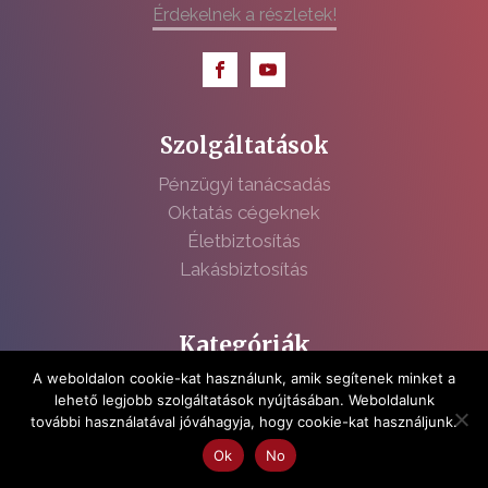
Érdekelnek a részletek!
Szolgáltatások
Pénzügyi tanácsadás
Oktatás cégeknek
Életbiztosítás
Lakásbiztosítás
Kategóriák
A weboldalon cookie-kat használunk, amik segítenek minket a
Pénzügyekről minden
lehető legjobb szolgáltatások nyújtásában. Weboldalunk
Gazdasági hírek
további használatával jóváhagyja, hogy cookie-kat használjunk.
Befektetés és közgazdaságtan
Ok
No
Pénzügyek a családban