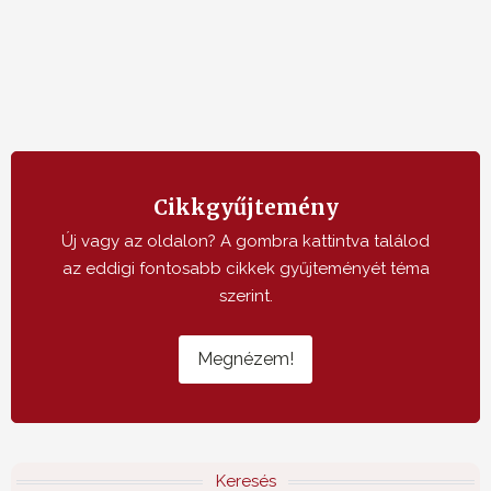
Cikkgyűjtemény
Új vagy az oldalon? A gombra kattintva találod
az eddigi fontosabb cikkek gyűjteményét téma
szerint.
Megnézem!
Keresés