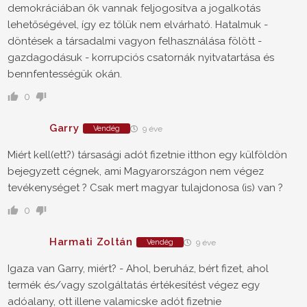
demokráciában ők vannak feljogosítva a jogalkotás
lehetőségével, így ez tőlük nem elvárható. Hatalmuk -
döntések a társadalmi vagyon felhasználása fölött -
gazdagodásuk - korrupciós csatornák nyitvatartása és
bennfentességük okán.
0
Garry
Vendég
9 éve
Miért kell(ett?) társasági adót fizetnie itthon egy külföldön
bejegyzett cégnek, ami Magyarországon nem végez
tevékenységet ? Csak mert magyar tulajdonosa (is) van ?
0
Harmati Zoltán
Vendég
9 éve
Igaza van Garry, miért? - Ahol, beruház, bért fizet, ahol
termék és/vagy szolgáltatás értékesítést végez egy
adóalany, ott illene valamicske adót fizetnie