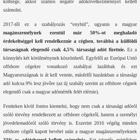
költsége, akkor számos negatív adókövetkezménnyel kellett
számolni.
2017-től ez a szabályozás “enyhül”, ugyanis a magyar
magánszemélynek ezentúl már 50%-ot meghaladó
érdekeltséggel kell rendelkeznie a cégben
,
továbbá a külföldi
társaságnak elegendő csak 4,5% társasági adót fizetnie.
Ez a
könnyítés két körülménynek köszönhető. Egyfelől az Európai Unió
offshore cégekre vonatkozó szabályai lazábbak és ezt
Magyarországnak is át kell vennie, másfelől hazánkban a társasági
adó kulcsa 9% lesz jövőre (az új szabály szerint az offshore cégnek
elegendő csak a magyar adómérték felét elérnie).
Fentieken kívül fontos kiemelni, hogy nem csak a társasági adóról
szóló törvény rendelkezett az offshore cégekről, hanem a személyi
jövedelemadóról szóló törvény is. Eszerint 2016 végéig minden
offshore cégtől kapott bevétel után a magyar magánszemélyeknek
33%-os adóteherrel kellett számolnia.
Ezt jelentős mértékben