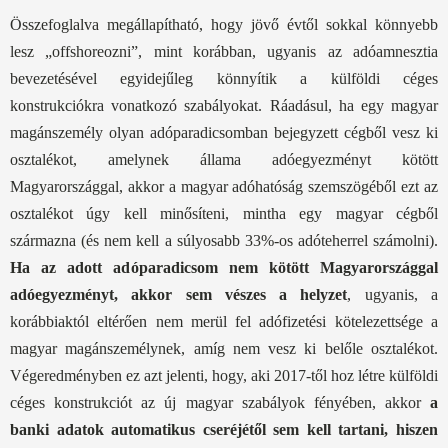
Összefoglalva megállapítható, hogy jövő évtől sokkal könnyebb
lesz „offshoreozni”, mint korábban, ugyanis az adóamnesztia
bevezetésével egyidejűleg könnyítik a külföldi céges
konstrukciókra vonatkozó szabályokat. Ráadásul, ha egy magyar
magánszemély olyan adóparadicsomban bejegyzett cégből vesz ki
osztalékot, amelynek állama adóegyezményt kötött
Magyarországgal, akkor a magyar adóhatóság szemszögéből ezt az
osztalékot úgy kell minősíteni, mintha egy magyar cégből
származna (és nem kell a súlyosabb 33%-os adóteherrel számolni).
Ha az adott adóparadicsom nem kötött Magyarországgal
adóegyezményt, akkor sem vészes a helyzet
, ugyanis, a
korábbiaktól eltérően nem merül fel adófizetési kötelezettsége a
magyar magánszemélynek, amíg nem vesz ki belőle osztalékot.
Végeredményben ez azt jelenti, hogy, aki 2017-től hoz létre külföldi
céges konstrukciót az új magyar szabályok fényében, akkor
a
banki adatok automatikus cseréjétől sem kell tartani, hiszen