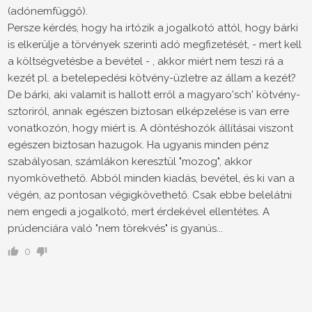
(adónemfüggő).
Persze kérdés, hogy ha irtózik a jogalkotó attól, hogy bárki
is elkerülje a törvények szerinti adó megfizetését, - mert kell
a költségvetésbe a bevétel - , akkor miért nem teszi rá a
kezét pl. a betelepedési kötvény-üzletre az állam a kezét?
De bárki, aki valamit is hallott erről a magyaro'sch' kötvény-
sztoriról, annak egészen biztosan elképzelése is van erre
vonatkozón, hogy miért is. A döntéshozók állításai viszont
egészen biztosan hazugok. Ha ugyanis minden pénz
szabályosan, számlákon keresztül "mozog", akkor
nyomkövethető. Abból minden kiadás, bevétel, és ki van a
végén, az pontosan végigkövethető. Csak ebbe belelátni
nem engedi a jogalkotó, mert érdekével ellentétes. A
prúdenciára való "nem törekvés" is gyanús...
0