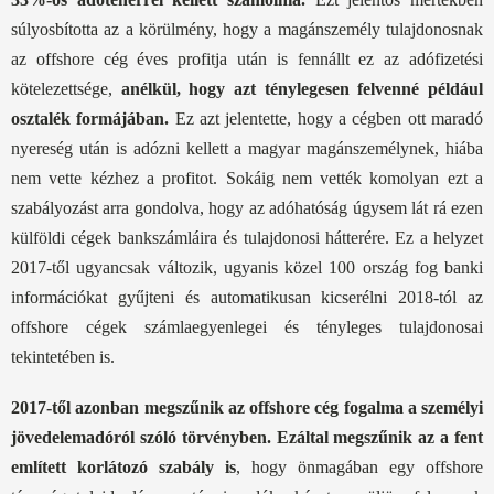
súlyosbította az a körülmény, hogy a magánszemély tulajdonosnak
az offshore cég éves profitja után is fennállt ez az adófizetési
kötelezettsége,
anélkül, hogy azt ténylegesen felvenné például
osztalék formájában.
Ez azt jelentette, hogy a cégben ott maradó
nyereség után is adózni kellett a magyar magánszemélynek, hiába
nem vette kézhez a profitot. Sokáig nem vették komolyan ezt a
szabályozást arra gondolva, hogy az adóhatóság úgysem lát rá ezen
külföldi cégek bankszámláira és tulajdonosi hátterére. Ez a helyzet
2017-től ugyancsak változik, ugyanis közel 100 ország fog banki
információkat gyűjteni és automatikusan kicserélni 2018-tól az
offshore cégek számlaegyenlegei és tényleges tulajdonosai
tekintetében is.
2017-től azonban megszűnik az offshore cég fogalma a személyi
jövedelemadóról szóló törvényben. Ezáltal megszűnik az a fent
említett korlátozó szabály is
, hogy önmagában egy offshore