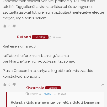
kapcsolatban sokszor van vmi promóciójuk. Ettől a két
tételtől függetlenül a visszatérítéseket és az ingyenes
szolgáltatásokat (pl. prémium biztosítás) mérlegelve eléggé
megéri, legalábbis nekem.
0
Roland
Vendég
11 éve
Raiffeisen kimaradt?
raiffeisen.hu/premium-banking/szamla-
bankkartya/premium-gold-szamlacsomag
Plus a Onecard hitelkártya a legjobb pénzvisszaadós
konstrukció a piacon...
0
Kiszamolo
Szerző
Reply to
Roland
11 éve
Roland, a Gold már nem igényelhető, a Gold 2 benne van