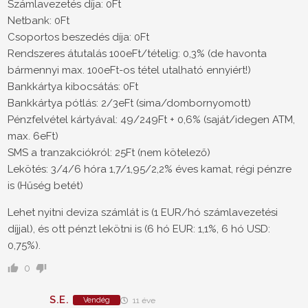
Számlavezetés díja: 0Ft
Netbank: 0Ft
Csoportos beszedés díja: 0Ft
Rendszeres átutalás 100eFt/tételig: 0,3% (de havonta
bármennyi max. 100eFt-os tétel utalható ennyiért!)
Bankkártya kibocsátás: 0Ft
Bankkártya pótlás: 2/3eFt (sima/dombornyomott)
Pénzfelvétel kártyával: 49/249Ft + 0,6% (saját/idegen ATM,
max. 6eFt)
SMS a tranzakciókról: 25Ft (nem kötelező)
Lekötés: 3/4/6 hóra 1,7/1,95/2,2% éves kamat, régi pénzre
is (Hűség betét)
Lehet nyitni deviza számlát is (1 EUR/hó számlavezetési
díjjal), és ott pénzt lekötni is (6 hó EUR: 1,1%, 6 hó USD:
0,75%).
0
S.E.
Vendég
11 éve