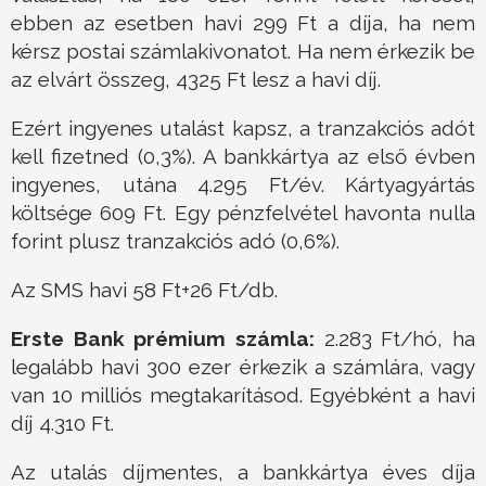
ebben az esetben havi 299 Ft a díja, ha nem
kérsz postai számlakivonatot. Ha nem érkezik be
az elvárt összeg, 4325 Ft lesz a havi díj.
Ezért ingyenes utalást kapsz, a tranzakciós adót
kell fizetned (0,3%). A bankkártya az első évben
ingyenes, utána 4.295 Ft/év. Kártyagyártás
költsége 609 Ft. Egy pénzfelvétel havonta nulla
forint plusz tranzakciós adó (0,6%).
Az SMS havi 58 Ft+26 Ft/db.
Erste Bank prémium számla:
2.283 Ft/hó, ha
legalább havi 300 ezer érkezik a számlára, vagy
van 10 milliós megtakarításod. Egyébként a havi
díj 4.310 Ft.
Az utalás díjmentes, a bankkártya éves díja