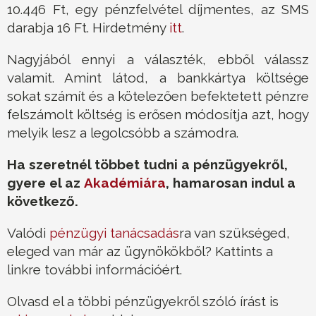
10.446 Ft, egy pénzfelvétel díjmentes, az SMS
darabja 16 Ft. Hirdetmény
itt
.
Nagyjából ennyi a választék, ebből válassz
valamit. Amint látod, a bankkártya költsége
sokat számít és a kötelezően befektetett pénzre
felszámolt költség is erősen módosítja azt, hogy
melyik lesz a legolcsóbb a számodra.
Ha szeretnél többet tudni a pénzügyekről,
gyere el az
Akadémiára
, hamarosan indul a
következő.
Valódi
pénzügyi tanácsadás
ra van szükséged,
eleged van már az ügynökökből? Kattints a
linkre további információért.
Olvasd el a többi pénzügyekről szóló írást is