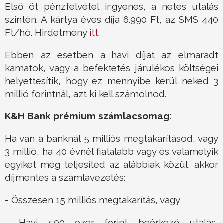
Első öt pénzfelvétel ingyenes, a netes utalás
szintén. A kártya éves díja 6.990 Ft, az SMS 440
Ft/hó. Hirdetmény
itt
.
Ebben az esetben a havi díjat az elmaradt
kamatok, vagy a befektetés járulékos költségei
helyettesítik, hogy ez mennyibe kerül neked 3
millió forintnál, azt ki kell számolnod.
K&H Bank
prémium számlacsomag
:
Ha van a banknál 5 milliós megtakarításod, vagy
3 millió, ha 40 évnél fiatalabb vagy és valamelyik
egyiket még teljesíted az alábbiak közül, akkor
díjmentes a számlavezetés:
- Összesen 15 milliós megtakarítás, vagy
- Havi 500 ezer forint beérkező utalás,