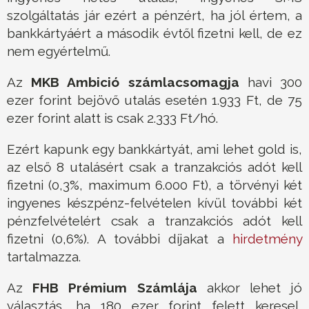
szolgáltatás jár ezért a pénzért, ha jól értem, a
bankkártyáért a második évtől fizetni kell, de ez
nem egyértelmű.
Az
MKB Ambició számlacsomagja
havi 300
ezer forint bejövő utalás esetén 1.933 Ft, de 75
ezer forint alatt is csak 2.333 Ft/hó.
Ezért kapunk egy bankkártyát, ami lehet gold is,
az első 8 utalásért csak a tranzakciós adót kell
fizetni (0,3%, maximum 6.000 Ft), a törvényi két
ingyenes készpénz-felvételen kívül további két
pénzfelvételért csak a tranzakciós adót kell
fizetni (0,6%). A további díjakat a
hirdetmény
tartalmazza.
Az
FHB Prémium Számlája
akkor lehet jó
választás, ha 180 ezer forint felett keresel,