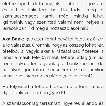
életbe lépő hirdetmény, akkor abból dolgoztam
és azt is linkeltem be. Ha tudsz még jó
számlacsomagot (amit még mindig lehet
igényelni), vagy szerinted valami nem helyes a
leírásokban, írd meg a hozzászólásoknál.)
Axa Bank:
300 ezer forint bevétel felett az Oké4
a jó választás. Örömhír, hogy az összeg jöhet két
tételből is, vagyis akár a házastársad fizetése is
lehet a másik fele. (A másik feltétel átlag 3 millió
forint lekötetlen egyenleg a bankszámlán, de
hát ilyet gondolom senki nem csinál, amikor
annak éves kamata legalább 75 ezer forint.)
Ha teljesíted a feltételt, akkor nulla forint a havi
díj, ellenkező esetben 3.900 Ft.
A számlacsomag tartalmaz ingyenes állandó és