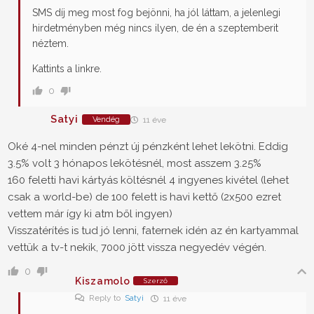
SMS díj meg most fog bejönni, ha jól láttam, a jelenlegi
hirdetményben még nincs ilyen, de én a szeptemberit
néztem.
Kattints a linkre.
0
Satyi
Vendég
11 éve
Oké 4-nel minden pénzt új pénzként lehet lekötni. Eddig
3.5% volt 3 hónapos lekötésnél, most asszem 3.25%
160 feletti havi kártyás költésnél 4 ingyenes kivétel (lehet
csak a world-be) de 100 felett is havi kettő (2x500 ezret
vettem már így ki atm ből ingyen)
Visszatérítés is tud jó lenni, faternek idén az én kartyammal
vettük a tv-t nekik, 7000 jött vissza negyedév végén.
0
Kiszamolo
Szerző
Reply to
Satyi
11 éve