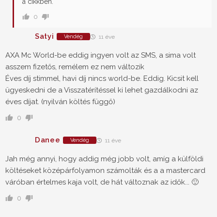
a cikkben.
0
Satyi
Vendég
11 éve
AXA Mc World-be eddig ingyen volt az SMS, a sima volt
asszem fizetős, remélem ez nem változik
Éves díj stimmel, havi díj nincs world-be. Eddig. Kicsit kell
ügyeskedni de a Visszatérítéssel ki lehet gazdálkodni az
éves díjat. (nyilván költés függő)
0
Danee
Vendég
11 éve
Jah még annyi, hogy addig még jobb volt, amíg a külföldi
költéseket középárfolyamon számolták és a a mastercard
váróban értelmes kaja volt, de hát változnak az idők... 🙂
0