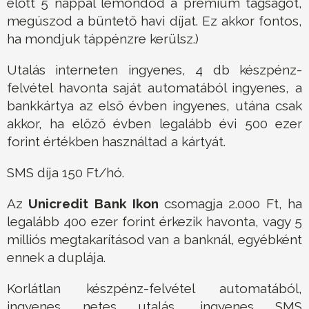
előtt 5 nappal lemondod a prémium tagságot,
megúszod a büntető havi díjat. Ez akkor fontos,
ha mondjuk táppénzre kerülsz.)
Utalás interneten ingyenes, 4 db készpénz-
felvétel havonta saját automatából ingyenes, a
bankkártya az első évben ingyenes, utána csak
akkor, ha előző évben legalább évi 500 ezer
forint értékben használtad a kártyát.
SMS díja 150 Ft/hó.
Az
Unicredit Bank Ikon
csomagja 2.000 Ft, ha
legalább 400 ezer forint érkezik havonta, vagy 5
milliós megtakarításod van a banknál, egyébként
ennek a duplája.
Korlátlan készpénz-felvétel automatából,
ingyenes netes utalás, ingyenes SMS