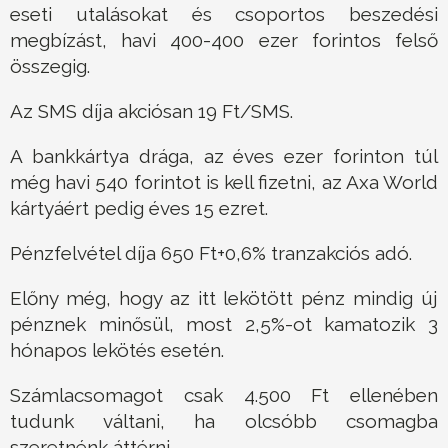
eseti utalásokat és csoportos beszedési
megbízást, havi 400-400 ezer forintos felső
összegig.
Az SMS díja akciósan 19 Ft/SMS.
A bankkártya drága, az éves ezer forinton túl
még havi 540 forintot is kell fizetni, az Axa World
kártyáért pedig éves 15 ezret.
Pénzfelvétel díja 650 Ft+0,6% tranzakciós adó.
Előny még, hogy az itt lekötött pénz mindig új
pénznek minősül, most 2,5%-ot kamatozik 3
hónapos lekötés esetén.
Számlacsomagot csak 4.500 Ft ellenében
tudunk váltani, ha olcsóbb csomagba
szeretnénk áttérni.