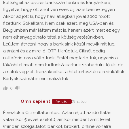
költségeit az összes bankszámlánkra és kártyánkara,
figyelve, hogy ott ahol van éves díj, az is benne legyen.
Akkor az jött ki, hogy havi átlagban jóval 2000 fölött
fizettünk. Sokalltam. Nem csak azért, meg USA-ban és
Belgiumban már láttam mást is, hanem azért, mert ez egy
nem elhanyagolható tétel a költségvetésünkben.
Leültem átnézni, hogy a bankjaink közül melyik mit tud
ajánlani és az mire jó. OTP-t kirúgtuk, Citinél pedig
nullaforintosra váltottunk, Erstét megtartottuk, ugyanis a
lákáshitel miatt nem tudtunk/akartunk szabadulni tőlük, de
a náluk végzett tranzakciókat a hiteltörlesztésre redukáltuk.
Kártyák számát is minimalizáltuk.
0
Omnisapient
Vendég
11 éve
Élveztük a Citi nullaforintost. Aztán eljött az idő (talán
valamikor 5 évvel ezelőtt), amikor mindent amit lehet
(minden szolgáltatót, bankot, brókert) online vonalra