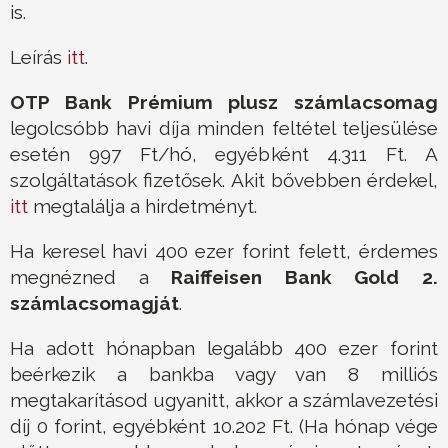
is.
Leírás
itt
.
OTP Bank Prémium plusz számlacsomag
legolcsóbb havi díja minden feltétel teljesülése
esetén 997 Ft/hó, egyébként 4.311 Ft. A
szolgáltatások fizetősek. Akit bővebben érdekel,
itt
megtalálja a hirdetményt.
Ha keresel havi 400 ezer forint felett, érdemes
megnézned a
Raiffeisen Bank Gold 2.
számlacsomagját
.
Ha adott hónapban legalább 400 ezer forint
beérkezik a bankba vagy van 8 milliós
megtakarításod ugyanitt, akkor a számlavezetési
díj 0 forint, egyébként 10.202 Ft. (Ha hónap vége