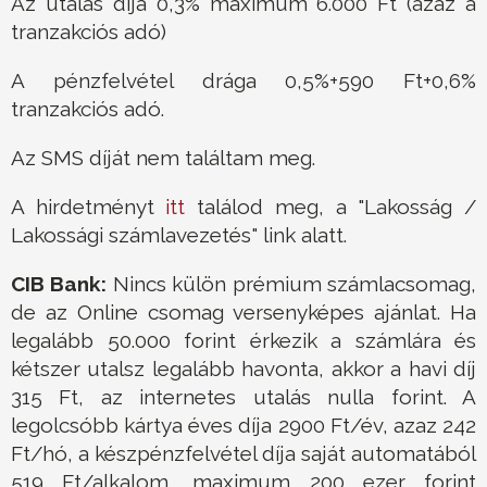
Az utalás díja 0,3% maximum 6.000 Ft (azaz a
tranzakciós adó)
A pénzfelvétel drága 0,5%+590 Ft+0,6%
tranzakciós adó.
Az SMS díját nem találtam meg.
A hirdetményt
itt
találod meg, a "Lakosság /
Lakossági számlavezetés" link alatt.
CIB Bank:
Nincs külön prémium számlacsomag,
de az Online csomag versenyképes ajánlat. Ha
legalább 50.000 forint érkezik a számlára és
kétszer utalsz legalább havonta, akkor a havi díj
315 Ft, az internetes utalás nulla forint. A
legolcsóbb kártya éves díja 2900 Ft/év, azaz 242
Ft/hó, a készpénzfelvétel díja saját automatából
519 Ft/alkalom, maximum 200 ezer forint