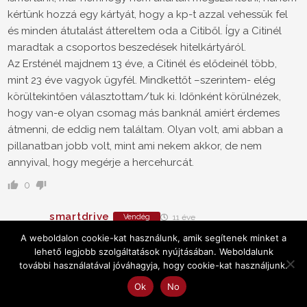
kértünk hozzá egy kártyát, hogy a kp-t azzal vehessük fel
és minden átutalást áttereltem oda a Citiből. Így a Citinél
maradtak a csoportos beszedések hitelkártyáról.
Az Ersténél majdnem 13 éve, a Citinél és elődeinél több,
mint 23 éve vagyok ügyfél. Mindkettőt –szerintem- elég
körültekintően választottam/tuk ki. Időnként körülnézek,
hogy van-e olyan csomag más banknál amiért érdemes
átmenni, de eddig nem találtam. Olyan volt, ami abban a
pillanatban jobb volt, mint ami nekem akkor, de nem
annyival, hogy megérje a hercehurcát.
0
smartdrive
Vendég
11 éve
A weboldalon cookie-kat használunk, amik segítenek minket a
3 millió forint éves kamata hol 75 ezer forint?
lehető legjobb szolgáltatások nyújtásában. Weboldalunk
további használatával jóváhagyja, hogy cookie-kat használjunk.
0
Ok
No
smartdrive
Vendég
11 éve