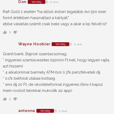
Don
Vendég
11 éve
Rafi Gold 2 esetén "ha előző évben legalább évi 500 ezer
forint értékben használtad a kártyát."
ebbe vásárlás számít csak bele vagy a akár a kp felvét is?
0
Wayne Hoobler
Vendég
11 éve
Granit bank, Bajnok szamlacsomag.
* ingyenes szamlavezetes (150000 Ft kell, hogy legyen rajta,
azt hiszem)
* 4 alkalommal barmely ATM-bol 0.3% penzfelveteli dij
* 0.1% belfoldi utalasi koltseg
* sms dij 20 Ft, de okostelefonnal ingyenes iSms-t kapsz
(nem rootolt telokkal mukodik az app)
0
antenna
Vendég
11 éve