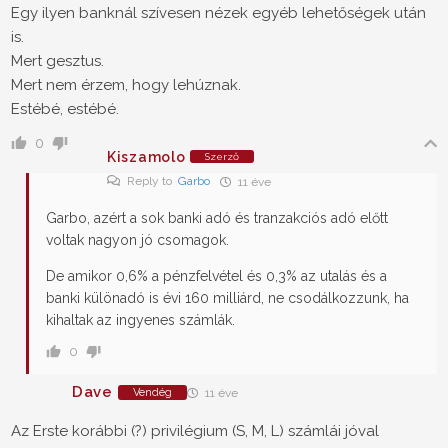
Egy ilyen banknál szívesen nézek egyéb lehetőségek után
is.
Mert gesztus.
Mert nem érzem, hogy lehúznak.
Estébé, estébé.
0
Kiszamolo
Szerző
Reply to
Garbo
11 éve
Garbo, azért a sok banki adó és tranzakciós adó előtt
voltak nagyon jó csomagok.
De amikor 0,6% a pénzfelvétel és 0,3% az utalás és a
banki különadó is évi 160 milliárd, ne csodálkozzunk, ha
kihaltak az ingyenes számlák.
0
Dave
Vendég
11 éve
Az Erste korábbi (?) privilégium (S, M, L) számlái jóval