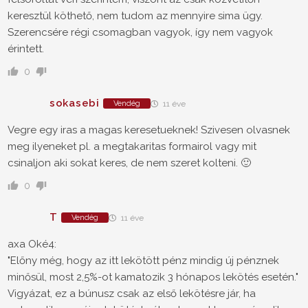
keresztül köthető, nem tudom az mennyire sima ügy.
Szerencsére régi csomagban vagyok, így nem vagyok
érintett.
0
sokasebi
Vendég
11 éve
Vegre egy iras a magas keresetueknek! Szivesen olvasnek
meg ilyeneket pl. a megtakaritas formairol vagy mit
csinaljon aki sokat keres, de nem szeret kolteni. 🙂
0
T
Vendég
11 éve
axa Oké4:
"Előny még, hogy az itt lekötött pénz mindig új pénznek
minősül, most 2,5%-ot kamatozik 3 hónapos lekötés esetén."
Vigyázat, ez a búnusz csak az első lekötésre jár, ha