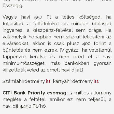
összegig.
Vagyis havi 557 Ft a teljes költséged, ha
teljesíted a feltételeket és minden utalásod
ingyenes, a készpénz-felvétel sem drága. Ha
valamelyik hónapban nem sikerül teljesíteni az
elvárásokat, akkor is csak plusz 400 forint a
büntetés és nem ezrek. (Vigyázz, ha véletlenül
táppénzre kerülsz és nem éred el a havi
minimumösszeget, más bankokban gyorsan
kifizettetik veled az emelt havi díjat.)
Számlahirdetmény
itt
, kártyahirdetmény
itt
.
CITI Bank Priority csomag:
3 milliós állomány
megléte a feltétel, amikor ez nem teljesül, a
havi díj 4.490 Ft/hó.