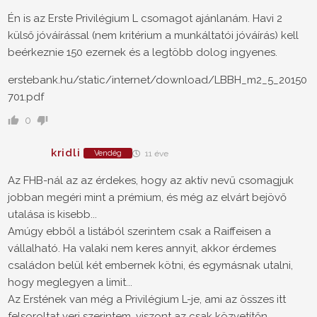
Én is az Erste Privilégium L csomagot ajánlanám. Havi 2
külső jóváírással (nem kritérium a munkáltatói jóváírás) kell
beérkeznie 150 ezernek és a legtöbb dolog ingyenes.
erstebank.hu/static/internet/download/LBBH_m2_5_20150
701.pdf
0
kridli
Vendég
11 éve
Az FHB-nál az az érdekes, hogy az aktív nevű csomagjuk
jobban megéri mint a prémium, és még az elvárt bejövő
utalása is kisebb...
Amúgy ebből a listából szerintem csak a Raiffeisen a
vállalható. Ha valaki nem keres annyit, akkor érdemes
családon belül két embernek kötni, és egymásnak utalni,
hogy meglegyen a limit...
Az Erstének van még a Privilégium L-je, ami az összes itt
felsoroltat veri szerintem, viszont az csak közvetítőn