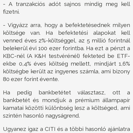
- A tranzakciós adót sajnos mindig meg kell
fizetni.
- Vigyázz arra, hogy a befektetésednek milyen
költsége van. Ha befektetési alapokat kell
venned éves 2%-költséggel, az 5 millió forintnál
belekerül évi 100 ezer forintba. Ha ezt a pénzt a
KBC-nél (A K&H testvérénél) fekteted be ETF-
ekbe 0,4% éves költség mellett, mindjárt 1,6%
költségbe került az ingyenes számla, ami bizony
80 ezer forint évente.
Ha pedig bankbetétet választasz, ott a
bankbetét és mondjuk a prémium állampapír
kamatai közötti különbség lesz a költséged, ami
szintén hasonló nagyságrend.
Ugyanez igaz a CITI és a többi hasonló ajánlatra