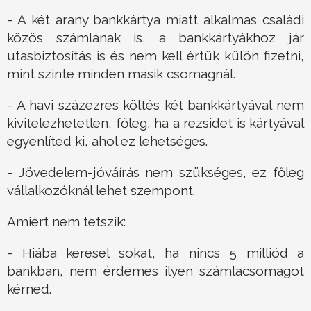
- A két arany bankkártya miatt alkalmas családi
közös számlának is, a bankkártyákhoz jár
utasbiztosítás is és nem kell értük külön fizetni,
mint szinte minden másik csomagnál.
- A havi százezres költés két bankkártyával nem
kivitelezhetetlen, főleg, ha a rezsidet is kártyával
egyenlíted ki, ahol ez lehetséges.
- Jövedelem-jóváírás nem szükséges, ez főleg
vállalkozóknál lehet szempont.
Amiért nem tetszik:
- Hiába keresel sokat, ha nincs 5 milliód a
bankban, nem érdemes ilyen számlacsomagot
kérned.