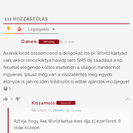
111
HOZZÁSZÓLÁS
Legrégebbi
Danee
Vendég
11 éve
Axánál kicsit összemosod a dolgokat, ha pl. World kártyád
van, akkor nincs kártya havidíj sem SMS díj, ráadásul a kp.
felvétel elegendő költés esetében a világon mindenhol
ingyenes. (plusz még van a visszatérítés meg egyéb
előnyök is, jah és idén többször is adtak ajándék mozijegyet
😀 )
0
Kiszamolo
Szerző
Reply to
Danee
11 éve
Azt írja, hogy Axa World kártya éves díja 15 ezer forint. 6.
oldal közepe.