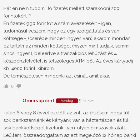
Hát én nem tudom. Jó fizetés mellett szarakodni 200
forintokért...?
Én fizetek 990 forintot a számlavezetésért - igen,
tudomásul veszem, hogy ez egy szolgáltatás és van
költsége -, (cserébe minden ingyen van) akarom mondani,
ez tartalmaz minden költséget (hiszen mint tudjuk, semmi
sincs ingyen), beleértve a tranzakciós lehúzást és 4
készpénzfelvételt is tetszőleges ATM-ből. Az éves kártyadíj
kb. 4000 forint, kibírom.
De természetesen mindenki azt csinál, amit akar.
0
Omnisapient
Vendég
11 éve
Talán 6 vagy 8 évvel ezelőtt az volt az érzésem, hogy túl
sok bankszámlánk és kártyánk van a háztartásban és túl
sok bankköltséget fizetünk ilyen-olyan címszavak alatt.
Leültem, összeadotgattam az azt megelőző 12 hónap banki