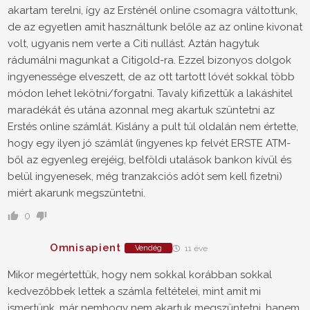
akartam terelni, így az Ersténél online csomagra váltottunk,
de az egyetlen amit használtunk belőle az az online kivonat
volt, ugyanis nem verte a Citi nullást. Aztán hagytuk
rádumálni magunkat a Citigold-ra. Ezzel bizonyos dolgok
ingyenessége elveszett, de az ott tartott lóvét sokkal több
módon lehet lekötni/forgatni. Tavaly kifizettük a lakáshitel
maradékát és utána azonnal meg akartuk szüntetni az
Erstés online számlát. Kislány a pult túl oldalán nem értette,
hogy egy ilyen jó számlát (ingyenes kp felvét ERSTE ATM-
ből az egyenleg erejéig, belföldi utalások bankon kívül és
belül ingyenesek, még tranzakciós adót sem kell fizetni)
miért akarunk megszüntetni.
0
Omnisapient
Vendég
11 éve
Mikor megértettük, hogy nem sokkal korábban sokkal
kedvezőbbek lettek a számla feltételei, mint amit mi
ismertünk, már nemhogy nem akartuk megszüntetni, hanem