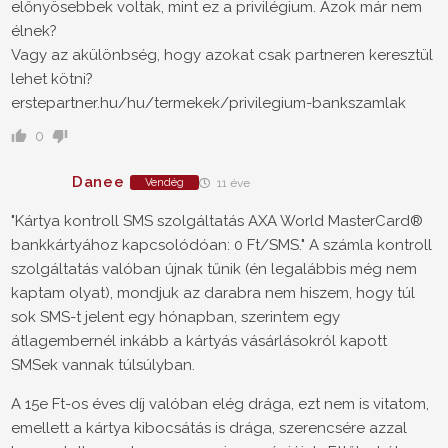
előnyösebbek voltak, mint ez a privilégium. Azok már nem
élnek?
Vagy az akülönbség, hogy azokat csak partneren keresztül
lehet kötni?
erstepartner.hu/hu/termekek/privilegium-bankszamlak
0
Danee
Vendég
11 éve
"Kártya kontroll SMS szolgáltatás AXA World MasterCard®
bankkártyához kapcsolódóan: 0 Ft/SMS." A számla kontroll
szolgáltatás valóban újnak tűnik (én legalábbis még nem
kaptam olyat), mondjuk az darabra nem hiszem, hogy túl
sok SMS-t jelent egy hónapban, szerintem egy
átlagembernél inkább a kártyás vásárlásokról kapott
SMSek vannak túlsúlyban.
A 15e Ft-os éves díj valóban elég drága, ezt nem is vitatom,
emellett a kártya kibocsátás is drága, szerencsére azzal