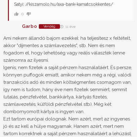
Satyi: //kiszamolo.hu/axa-bank-kamatcsokkentes/
0
Garbo
Vendég
11 éve
Ami nekem állandó bajom ezekkel: ha teljesítesz x feltételt,
akkor "díjmentes a számlavezetés", stb. Nem és nem
fogadom el, hogy lehetőség vagy reális választék lenne
számomra az ilyesmi.
Igenis, nem fizetek a saját pénzem használatáért. És persze,
könnyen puffogok emiatt, amikor nekem még a régi, valódi
tranzakciós adó és minden költségmentes csomagom van,
így nem is tudom, hány éve nem fizetek semmiért, semmit
(utalás, pénzfelvétel, bankkártya, kártyás fizetés,
számlavezetés, külföldi pénzfelvétel stb). Még két
dombornyomott kártya is ingyen van.
Ezt tartom európai dolognak. Nem azért, mert az ingyenes
jó és az kell a hülye magyarnak. Hanem azért, mert nem
tartom korrektnek a saját pénzem használatáért a lehúzást.