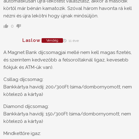
automatikusan újra-lekötést választasz, akkor a második
körtől már bénán kamatozik. Szóval három havonta rá kell
nézni és újra lekötni hogy újnak minősüljön.
0
Laslow
Vendég
11 éve
A Magnet Bank díjcsomagjai mellé nem kell magas fizetés,
és szerintem kedvezőbb a felsoroltaknál (igaz, kevesebb
fiókjuk és ATM-ük van).
Csillag díjcsomag:
Bankkártya havidíj: 200/300Ft (sima/dombornyomott; nem
kötelező a kártya)
Diamond díjcsomag:
Bankkártya havidíj: 150/300Ft (sima/dombornyomott; nem
kötelező a kártya)
Mindkettőre igaz: