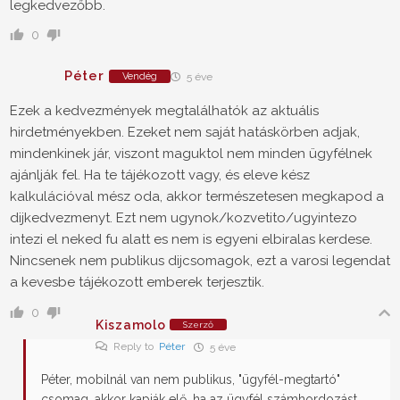
legkedvezőbb.
0
Péter
Vendég
5 éve
Ezek a kedvezmények megtalálhatók az aktuális
hirdetményekben. Ezeket nem saját hatáskörben adjak,
mindenkinek jár, viszont maguktol nem minden ügyfélnek
ajánlják fel. Ha te tájékozott vagy, és eleve kész
kalkulációval mész oda, akkor természetesen megkapod a
dijkedvezmenyt. Ezt nem ugynok/kozvetito/ugyintezo
intezi el neked fu alatt es nem is egyeni elbiralas kerdese.
Nincsenek nem publikus dijcsomagok, ezt a varosi legendat
a kevesbe tájékozott emberek terjesztik.
0
Kiszamolo
Szerző
Reply to
Péter
5 éve
Péter, mobilnál van nem publikus, "ügyfél-megtartó"
csomag, akkor kapják elő, ha az ügyfél számhordozást