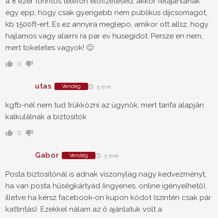
a 8 ezer forintos telefon elofizetesed, akkor felajanlanak
egy epp, hogy csak gyengebb nem publikus dijcsomagot,
kb 1500ft-ert. Es ez annyira meglepo, amikor ott allsz, hogy
hajlamos vagy alairni ra par ev husegidot. Persze en nem,
mert tokeletes vagyok! 🙂
0
utas
Vendég
5 éve
kgfb-nél nem tud trükközni az ügynök, mert tarifa alapján
kalkulálnak a biztosítók
0
Gabor
Vendég
5 éve
Posta biztosítónál is adnak viszonylag nagy kedvezményt,
ha van posta hűségkártyád (ingyenes, online igényelhető),
illetve ha kérsz facebook-on kupon kódot (szintén csak pár
kattintás). Ezekkel nálam az ő ajánlatuk volt a