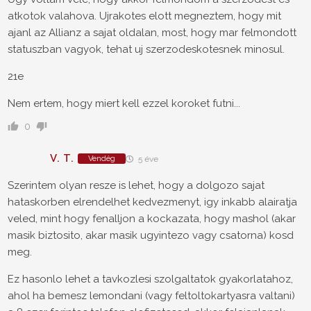
atkotok valahova. Ujrakotes elott megneztem, hogy mit
ajanl az Allianz a sajat oldalan, most, hogy mar felmondott
statuszban vagyok, tehat uj szerzodeskotesnek minosul.
21e
Nem ertem, hogy miert kell ezzel koroket futni...
0
V. T.
Vendég
5 éve
Szerintem olyan resze is lehet, hogy a dolgozo sajat
hataskorben elrendelhet kedvezmenyt, igy inkabb alairatja
veled, mint hogy fenalljon a kockazata, hogy mashol (akar
masik biztosito, akar masik ugyintezo vagy csatorna) kosd
meg.
Ez hasonlo lehet a tavkozlesi szolgaltatok gyakorlatahoz,
ahol ha bemesz lemondani (vagy feltoltokartyasra valtani)