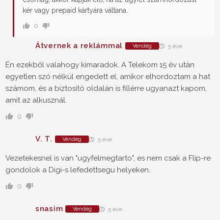
kér vagy prepaid kártyára váltana.
0
Átvernek a reklámmal
Vendég
5 éve
Én ezekből valahogy kimaradok. A Telekom 15 év után
egyetlen szó nélkül engedett el, amikor elhordoztam a hat
számom, és a biztosító oldalán is fillérre ugyanazt kapom,
amit az alkusznál.
0
V. T.
Vendég
5 éve
Vezetekesnel is van "ugyfelmegtarto", es nem csak a Flip-re
gondolok a Digi-s lefedettsegu helyeken.
0
snasim
Vendég
5 éve