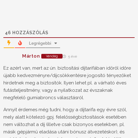
46
HOZZÁSZÓLÁS
Legrégebbi
Márton
Vendég
5 éve
Ez azért van, mert az ún. biztosítási díjtarifában időről időre
újabb kedvezményre/díjcsökkentésre jogosító tényezőket
hirdetnek meg a biztosítók. Ilyen lehet pl. a várható éves
futásteljesítmény, vagy a nyilatkozat az évszaknak
megfelelő gumiabroncs választásról.
Annyit érdemes még tudni, hogy a díjtarifa egy évre szól,
mely alatt kötelező gpj. felelősségbiztosítások esetében
nem változhat a díj (illetve csak bizonyos esetekben, pl.
másik gépjármű eladása utáni bónusz átvezetéskor), és