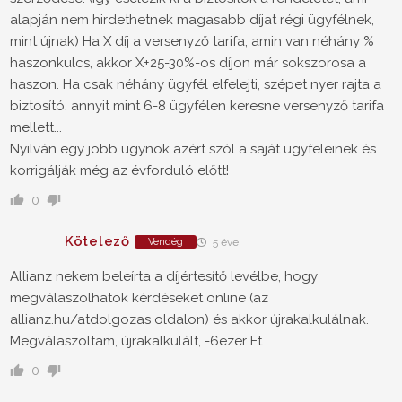
alapján nem hirdethetnek magasabb díjat régi ügyfélnek,
mint újnak) Ha X díj a versenyző tarifa, amin van néhány %
haszonkulcs, akkor X+25-30%-os díjon már sokszorosa a
haszon. Ha csak néhány ügyfél elfelejti, szépet nyer rajta a
biztosító, annyit mint 6-8 ügyfélen keresne versenyző tarifa
mellett...
Nyilván egy jobb ügynök azért szól a saját ügyfeleinek és
korrigálják még az évforduló előtt!
0
Kötelező
Vendég
5 éve
Allianz nekem beleírta a díjértesítő levélbe, hogy
megválaszolhatok kérdéseket online (az
allianz.hu/atdolgozas oldalon) és akkor újrakalkulálnak.
Megválaszoltam, újrakalkulált, -6ezer Ft.
0