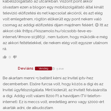
kábelszolgáltató az utcánkban. Viszont pont akkor
olvastam ezen a blogon egy mobilszolgáltató által kínált
televízió előfizetési és net kapcsolat akcióról, és azt elég
volt emlegetnem, rögtön előkerült egy pont nekem való
csomag az addigi előfizetési díjam majdnem feléért. 😉 Itt az
akkori cikk (https://kiszamolo.hu/olcsobb-teve-es-
internet/#more-103863) , nem tudom, hogy működik-e még
az akkori feltételekkel, de nekem elég volt egyszer utalnom
rá.
0
Deviáns
Vendég
5 éve
Be akartam menni +1 beltérit kérni az Invitel iptv-hez
decemberben. Elsőre furcsa volt, hogy közös a digi és az
Invitel ügyfélszolgálata. Mint kiderült, az Invitelt felvásárolta
a digi. Addig volt valami 8200 Ft a havidíjam (TV-telefon-
internet). Ez is meccs volt, eredetileg anno vagy 12000-ért
akarták adni, de alkudoztam.