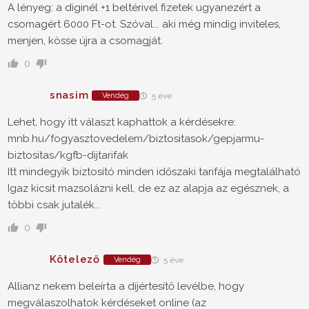
A lényeg: a diginél +1 beltérivel fizetek ugyanezért a
csomagért 6000 Ft-ot. Szóval... aki még mindig inviteles,
menjen, kösse újra a csomagját.
0
snasim
Vendég
5 éve
Lehet, hogy itt választ kaphattok a kérdésekre:
mnb.hu/fogyasztovedelem/biztositasok/gepjarmu-
biztositas/kgfb-dijtarifak
Itt mindegyik biztosító minden időszaki tarifája megtalálható
Igaz kicsit mazsolázni kell, de ez az alapja az egésznek, a
többi csak jutalék...
0
Kötelező
Vendég
5 éve
Allianz nekem beleírta a díjértesítő levélbe, hogy
megválaszolhatok kérdéseket online (az