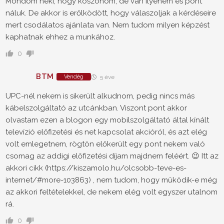
Mondom neki, hogy köszönöm, de van ilyenem és pont
náluk. De akkor is erőlködött, hogy válaszoljak a kérdéseire
mert csodálatos ajánlata van. Nem tudom milyen képzést
kaphatnak ehhez a munkához.
0
BTM
Vendég
5 éve
UPC-nél nekem is sikerült alkudnom, pedig nincs más
kábelszolgáltató az utcánkban. Viszont pont akkor
olvastam ezen a blogon egy mobilszolgáltató által kínált
televízió előfizetési és net kapcsolat akcióról, és azt elég
volt emlegetnem, rögtön előkerült egy pont nekem való
csomag az addigi előfizetési díjam majdnem feléért. 😉 Itt az
akkori cikk (https://kiszamolo.hu/olcsobb-teve-es-
internet/#more-103863) , nem tudom, hogy működik-e még
az akkori feltételekkel, de nekem elég volt egyszer utalnom
rá.
0