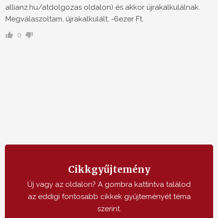
allianz.hu/atdolgozas oldalon) és akkor újrakalkulálnak.
Megválaszoltam, újrakalkulált, -6ezer Ft.
0
Cikkgyűjtemény
Új vagy az oldalon? A gombra kattintva találod
az eddigi fontosabb cikkek gyűjteményét téma
szerint.