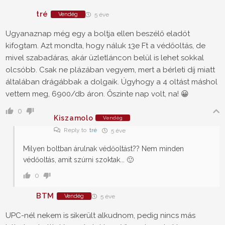
tré
Vendég
5 éve
Ugyanaznap még egy a boltja ellen beszélő eladót
kifogtam. Azt mondta, hogy náluk 13e Ft a védőoltás, de
mivel szabadáras, akár üzletláncon belül is lehet sokkal
olcsóbb. Csak ne plázában vegyem, mert a bérleti díj miatt
általában drágábbak a dolgaik. Úgyhogy a 4 oltást máshol
vettem meg, 6900/db áron. Őszinte nap volt, na! 😀
0
Kiszamolo
Vendég
Reply to
tré
5 éve
Milyen boltban árulnak védőoltást?? Nem minden
védőoltás, amit szúrni szoktak... 🙂
0
BTM
Vendég
5 éve
UPC-nél nekem is sikerült alkudnom, pedig nincs más