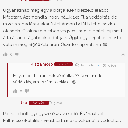
Ugyanaznap még egy a boltja ellen beszélő eladót
kifogtam. Azt mondta, hogy náluk 13e Ft a védőoltás, de
mivel szabadáras, akár üzletláncon belül is lehet sokkal
olcsóbb. Csak ne plázában vegyem, mert a bérleti díj miatt
általában drágábbak a dolgaik. Úgyhogy a 4 oltást máshol
vettem meg, 6900/db áron. Őszinte nap volt, na! 😀
0
Kiszamolo
Szerző
Reply to
tré
5 éve
Milyen boltban árulnak védőoltást?? Nem minden
védőoltás, amit szúrni szoktak... 🙂
0
tré
Vendég
5 éve
Patika a bolt, gyógyszerész az eladó. És "inaktivált
kullancsenkefalitisz vírust tartalmazó vakcina" a védőoltás.