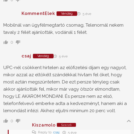
KommentElek
Vendég
5 éve
Mobilnál van ügyfélmegtartó csomag, Telenornál nekem
tavaly 2 félét ajánlották, vodánál 1 félét.
0
csaj
Vendég
5 éve
UPC-nél csökkent hirtelen az előfizetési díjam egy nagyot,
mikor azzal az eltökélt szándékkal hívtam fel őket, hogy
most aztán megszüntetem. De ezt persze tényleg csak
akkor ajánlották fel, mikor már vagy ötször elmondtam,
hogy LE AKAROM MONDANI. És persze nem az első,
telefonfelvevő emberke adta a kedvezményt, hanem aki a
lemondást intézi. Akihez eljutni minimum 20 perc volt.
0
Kiszamolo
Szerző
Reply to
csaj
5 éve