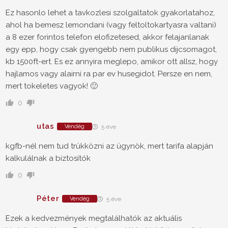
Ez hasonlo lehet a tavkozlesi szolgaltatok gyakorlatahoz,
ahol ha bemesz lemondani (vagy feltoltokartyasra valtani)
a 8 ezer forintos telefon elofizetesed, akkor felajanlanak
egy epp, hogy csak gyengebb nem publikus dijcsomagot,
kb 1500ft-ert. Es ez annyira meglepo, amikor ott allsz, hogy
hajlamos vagy alairni ra par ev husegidot. Persze en nem,
mert tokeletes vagyok! 🙂
0
utas
Vendég
5 éve
kgfb-nél nem tud trükközni az ügynök, mert tarifa alapján
kalkulálnak a biztosítók
0
Péter
Vendég
5 éve
Ezek a kedvezmények megtalálhatók az aktuális