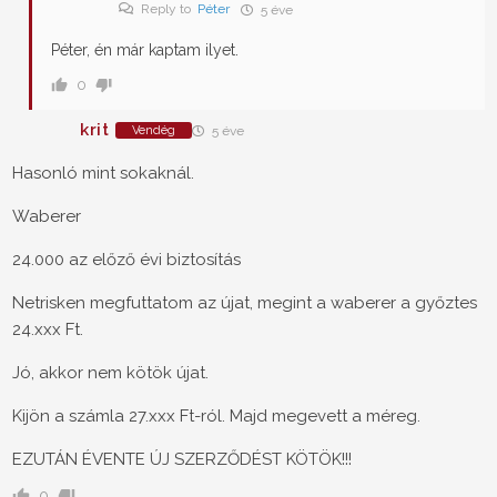
Reply to
Péter
5 éve
Péter, én már kaptam ilyet.
0
krit
Vendég
5 éve
Hasonló mint sokaknál.
Waberer
24.000 az előző évi biztosítás
Netrisken megfuttatom az újat, megint a waberer a győztes
24.xxx Ft.
Jó, akkor nem kötök újat.
Kijön a számla 27.xxx Ft-ról. Majd megevett a méreg.
EZUTÁN ÉVENTE ÚJ SZERZŐDÉST KÖTÖK!!!
0