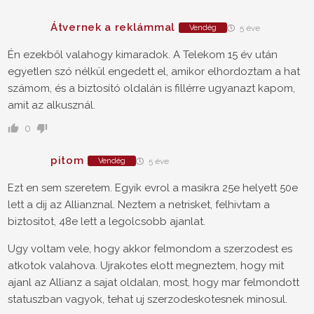
Átvernek a reklámmal
Vendég
5 éve
Én ezekből valahogy kimaradok. A Telekom 15 év után
egyetlen szó nélkül engedett el, amikor elhordoztam a hat
számom, és a biztosító oldalán is fillérre ugyanazt kapom,
amit az alkusznál.
0
pitom
Vendég
5 éve
Ezt en sem szeretem. Egyik evrol a masikra 25e helyett 50e
lett a dij az Allianznal. Neztem a netrisket, felhivtam a
biztositot, 48e lett a legolcsobb ajanlat.
Ugy voltam vele, hogy akkor felmondom a szerzodest es
atkotok valahova. Ujrakotes elott megneztem, hogy mit
ajanl az Allianz a sajat oldalan, most, hogy mar felmondott
statuszban vagyok, tehat uj szerzodeskotesnek minosul.