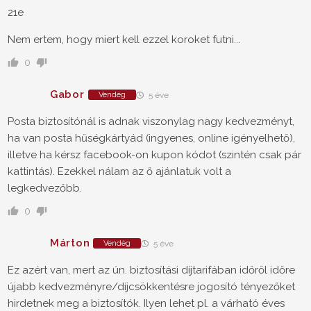
21e
Nem ertem, hogy miert kell ezzel koroket futni...
0
Gabor
Vendég
5 éve
Posta biztosítónál is adnak viszonylag nagy kedvezményt,
ha van posta hűségkártyád (ingyenes, online igényelhető),
illetve ha kérsz facebook-on kupon kódot (szintén csak pár
kattintás). Ezekkel nálam az ő ajánlatuk volt a
legkedvezőbb.
0
Márton
Vendég
5 éve
Ez azért van, mert az ún. biztosítási díjtarifában időről időre
újabb kedvezményre/díjcsökkentésre jogosító tényezőket
hirdetnek meg a biztosítók. Ilyen lehet pl. a várható éves