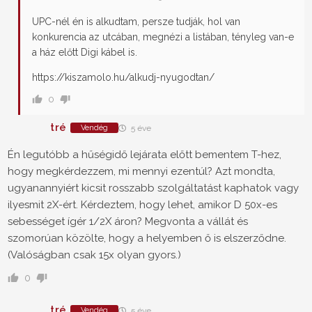
UPC-nél én is alkudtam, persze tudják, hol van
konkurencia az utcában, megnézi a listában, tényleg van-e
a ház előtt Digi kábel is.
https://kiszamolo.hu/alkudj-nyugodtan/
0
tré
Vendég
5 éve
Én legutóbb a hűségidő lejárata előtt bementem T-hez,
hogy megkérdezzem, mi mennyi ezentúl? Azt mondta,
ugyanannyiért kicsit rosszabb szolgáltatást kaphatok vagy
ilyesmit 2X-ért. Kérdeztem, hogy lehet, amikor D 50x-es
sebességet ígér 1/2X áron? Megvonta a vállát és
szomorúan közölte, hogy a helyemben ő is elszerződne.
(Valóságban csak 15x olyan gyors.)
0
tré
Vendég
5 éve