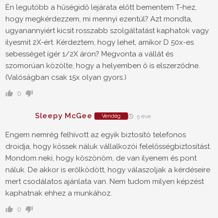
Én legutóbb a hűségidő lejárata előtt bementem T-hez,
hogy megkérdezzem, mi mennyi ezentúl? Azt mondta,
ugyanannyiért kicsit rosszabb szolgáltatást kaphatok vagy
ilyesmit 2X-ért. Kérdeztem, hogy lehet, amikor D 50x-es
sebességet ígér 1/2X áron? Megvonta a vállát és
szomorúan közölte, hogy a helyemben ő is elszerződne.
(Valóságban csak 15x olyan gyors.)
0
Sleepy McGee
Vendég
5 éve
Engem nemrég felhívott az egyik biztosító telefonos
droidja, hogy kössek náluk vállalkozói felelősségbiztosítást.
Mondom neki, hogy köszönöm, de van ilyenem és pont
náluk. De akkor is erőlködött, hogy válaszoljak a kérdéseire
mert csodálatos ajánlata van. Nem tudom milyen képzést
kaphatnak ehhez a munkához.
0