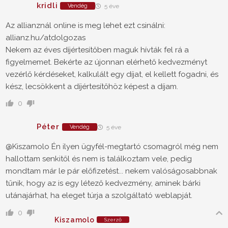
kridli
Vendég
5 éve
Az allianznál online is meg lehet ezt csinálni:
allianz.hu/atdolgozas
Nekem az éves díjértesítőben maguk hívták fel rá a
figyelmemet. Bekérte az újonnan elérhető kedvezményt
vezérlő kérdéseket, kalkulált egy díjat, el kellett fogadni, és
kész, lecsökkent a díjértesítőhöz képest a díjam.
0
Péter
Vendég
5 éve
@Kiszamolo
Én ilyen ügyfél-megtartó csomagról még nem
hallottam senkitől és nem is találkoztam vele, pedig
mondtam már le pár előfizetést... nekem valóságosabbnak
tűnik, hogy az is egy létező kedvezmény, aminek bárki
utánajárhat, ha eleget túrja a szolgáltató weblapját.
0
Kiszamolo
Szerző