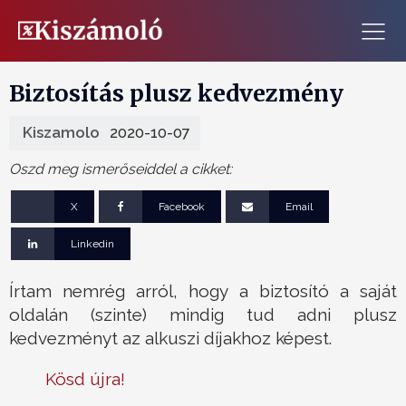
Biztosítás plusz kedvezmény
Kiszamolo
2020-10-07
Oszd meg ismerőseiddel a cikket:
X
Facebook
Email
Linkedin
Írtam nemrég arról, hogy a biztosító a saját
oldalán (szinte) mindig tud adni plusz
kedvezményt az alkuszi díjakhoz képest.
Kösd újra!