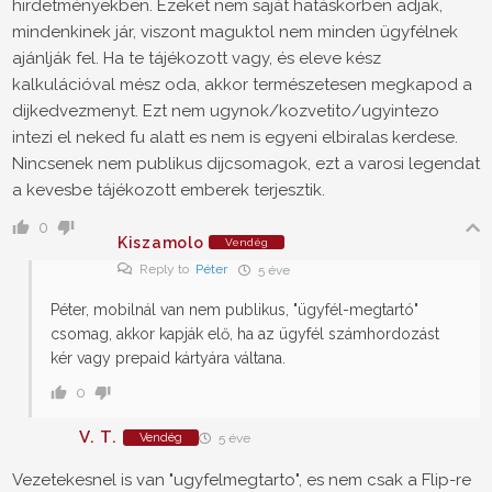
hirdetményekben. Ezeket nem saját hatáskörben adjak,
mindenkinek jár, viszont maguktol nem minden ügyfélnek
ajánlják fel. Ha te tájékozott vagy, és eleve kész
kalkulációval mész oda, akkor természetesen megkapod a
dijkedvezmenyt. Ezt nem ugynok/kozvetito/ugyintezo
intezi el neked fu alatt es nem is egyeni elbiralas kerdese.
Nincsenek nem publikus dijcsomagok, ezt a varosi legendat
a kevesbe tájékozott emberek terjesztik.
0
Kiszamolo
Vendég
Reply to
Péter
5 éve
Péter, mobilnál van nem publikus, "ügyfél-megtartó"
csomag, akkor kapják elő, ha az ügyfél számhordozást
kér vagy prepaid kártyára váltana.
0
V. T.
Vendég
5 éve
Vezetekesnel is van "ugyfelmegtarto", es nem csak a Flip-re