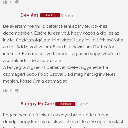
0
Deviáns
Vendég
5 éve
Be akartam menni +1 beltérit kérni az Invitel iptv-hez
decemberben. Elsőre furcsa volt, hogy közös a digi és az
Invitel ügyfélszolgálata. Mint kiderült, az Invitelt felvásárolta
a digi. Addig volt valami 8200 Ft a havidíjam (TV-telefon-
internet). Ez is meccs volt, eredetileg anno vagy 12000-ért
akarták adni, de alkudoztam.
A lényeg: a diginél +1 beltérivel fizetek ugyanezért a
csomagért 6000 Ft-ot. Szóval... aki még mindig inviteles,
menjen, kösse újra a csomagját.
0
Sleepy McGee
Vendég
5 éve
Engem nemrég felhívott az egyik biztosító telefonos
droidja, hogy kössek náluk vállalkozói felelősségbiztosítást.