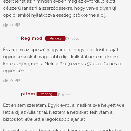
ezért lehet az h minden évben még az évforduló előtt
célszerű ránézni a szerződésekre, hogy van-e olyan új
opció, amiről nyilatkozva esetleg csökkenne a díj.
0
Regimodi
Vendég
5 éve
És arra mi az épeszű magyarázat, hogy a biztosító saját
ügynöke sokkal magasabb díjat kalkulál nekem a kocsi
kötelezőjére, mint a Netrisk ? 103 ezer vs 57 ezer. Generali
egyébként.
0
pitom
Vendég
5 éve
Ezt en sem szeretem. Egyik evrol a masikra 25e helyett 50e
lett a dij az Allianznal. Neztem a netrisket, felhivtam a
biztositot, 48e lett a legolcsobb ajanlat.
Ugy voltam vele, hogy akkor felmondom a szerzodest es