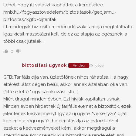
Lehet, hogy itt választ kaphattok a kérdésekre:
mnb.hu/fogyasztovedelem/biztositasok/gepjarmu-
biztositas/kgfb-dijtarifak
Itt mindegyik biztosító minden időszaki tarifája megtalálható
Igaz kicsit mazsolázni kell, de ez az alapja az egésznek, a
többi csak jutalék...
0
biztositasi ugynok
Vendég
5 éve
GFB: Tarifális díja van, üzletötőnek nincs ráhatása. Ha nagy
eltérést látsz cégen belül, akkor annak általában oka van.
("elfelejtettél" egy károkozást, stb...)
Miért drágul minden évben: Ezt hívják kapitalizmusnak:
Minden évben hirdetnek új tarifális elemet a biztosítók, ezek
jelentenek kedvezményt. Így az új ügyfél "versenyző" díjat
kap, míg a régi ügyfél, ha elmulasztja az évfordulónál
ezeket a kedvezményeket kérni, akkor megdrágul a
szerződése. (Így cselezik ki a biztosítók a rendeletet, ami