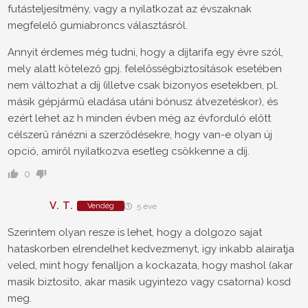
futásteljesítmény, vagy a nyilatkozat az évszaknak
megfelelő gumiabroncs választásról.
Annyit érdemes még tudni, hogy a díjtarifa egy évre szól,
mely alatt kötelező gpj. felelősségbiztosítások esetében
nem változhat a díj (illetve csak bizonyos esetekben, pl.
másik gépjármű eladása utáni bónusz átvezetéskor), és
ezért lehet az h minden évben még az évforduló előtt
célszerű ránézni a szerződésekre, hogy van-e olyan új
opció, amiről nyilatkozva esetleg csökkenne a díj.
0
V. T.
Vendég
5 éve
Szerintem olyan resze is lehet, hogy a dolgozo sajat
hataskorben elrendelhet kedvezmenyt, igy inkabb alairatja
veled, mint hogy fenalljon a kockazata, hogy mashol (akar
masik biztosito, akar masik ugyintezo vagy csatorna) kosd
meg.