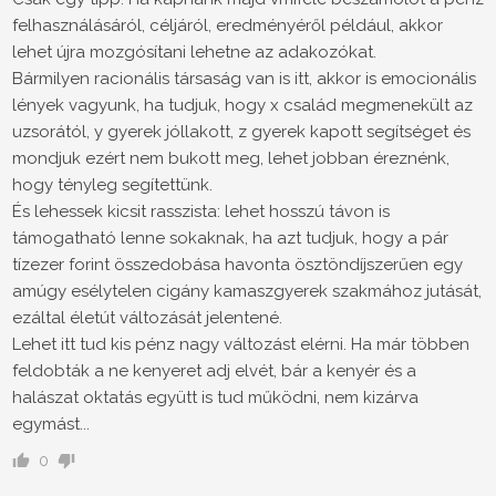
felhasználásáról, céljáról, eredményéről például, akkor
lehet újra mozgósítani lehetne az adakozókat.
Bármilyen racionális társaság van is itt, akkor is emocionális
lények vagyunk, ha tudjuk, hogy x család megmenekült az
uzsorától, y gyerek jóllakott, z gyerek kapott segítséget és
mondjuk ezért nem bukott meg, lehet jobban éreznénk,
hogy tényleg segítettünk.
És lehessek kicsit rasszista: lehet hosszú távon is
támogatható lenne sokaknak, ha azt tudjuk, hogy a pár
tízezer forint összedobása havonta ösztöndíjszerűen egy
amúgy esélytelen cigány kamaszgyerek szakmához jutását,
ezáltal életút változását jelentené.
Lehet itt tud kis pénz nagy változást elérni. Ha már többen
feldobták a ne kenyeret adj elvét, bár a kenyér és a
halászat oktatás együtt is tud működni, nem kizárva
egymást...
0