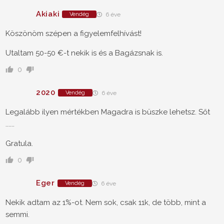
Akiaki
Vendég
6 éve
Köszönöm szépen a figyelemfelhívást!
Utaltam 50-50 €-t nekik is és a Bagázsnak is.
0
2020
Vendég
6 éve
Legalább ilyen mértékben Magadra is büszke lehetsz. Sőt
......
Gratula.
0
Eger
Vendég
6 éve
Nekik adtam az 1%-ot. Nem sok, csak 11k, de több, mint a
semmi.