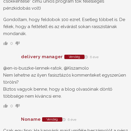
csökkentése” című uniós program tök felesleges
pénzkidobás volt)
Gondoltam, hogy feldobok 100 ezret. Esetleg többet is. De
félek, hogy a feltételt és az elvárást sokan rasszistának
mondanák.
0
delivery manager
Vendég
6 éve
@en-is-buszke-lennek-ratok,
@Kiszamolo
Nem lehetne az ilyen fasisztázós kommenteket egyszerűen
törölni?
Biztos vagyok benne, hogy a blog olvasóinak döntő
többsége nem kíváncsi erre.
0
Noname
Vendég
6 éve
Csak egy tipp: Ha kapnánk majd vmiféle beszámolót a pénz