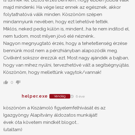
majd mindenki. Ha vége lesz ennek az egésznek, akkor
folytathatóvá válik minden. Köszönöm szépen
mindannyiunk nevében, hogy ezt lehetővé tették.
Miklós, neked pedig külön is, mindent...ha te nem indítod el,
nem tudom, most milyen jövő elé néznénk..
Nagyon megnyugtató érzés, hogy a tehetetlenség érzése
bennünk most nem a pénzhiányban alapozódik meg.
Civilként sokszor érezzük ezt. Most nagy ajándék a bajban,
hogy van mihez nyúlni, tervezhetővé vált a segítségnyújtás.
Köszönöm, hogy mellettünk vagytok/vannak!
0
helper.exe
Vendég
6 éve
köszönöm a Kiszámoló figyelemfelhívását és az
Igazgyöngy Alapítvány áldozatos munkáját!
évek óta követem mindkét blogot...
(utaltam)