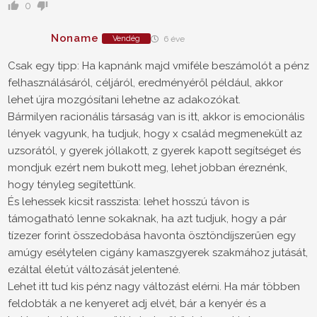
0
Noname
Vendég
6 éve
Csak egy tipp: Ha kapnánk majd vmiféle beszámolót a pénz
felhasználásáról, céljáról, eredményéről például, akkor
lehet újra mozgósítani lehetne az adakozókat.
Bármilyen racionális társaság van is itt, akkor is emocionális
lények vagyunk, ha tudjuk, hogy x család megmenekült az
uzsorától, y gyerek jóllakott, z gyerek kapott segítséget és
mondjuk ezért nem bukott meg, lehet jobban éreznénk,
hogy tényleg segítettünk.
És lehessek kicsit rasszista: lehet hosszú távon is
támogatható lenne sokaknak, ha azt tudjuk, hogy a pár
tízezer forint összedobása havonta ösztöndíjszerűen egy
amúgy esélytelen cigány kamaszgyerek szakmához jutását,
ezáltal életút változását jelentené.
Lehet itt tud kis pénz nagy változást elérni. Ha már többen
feldobták a ne kenyeret adj elvét, bár a kenyér és a