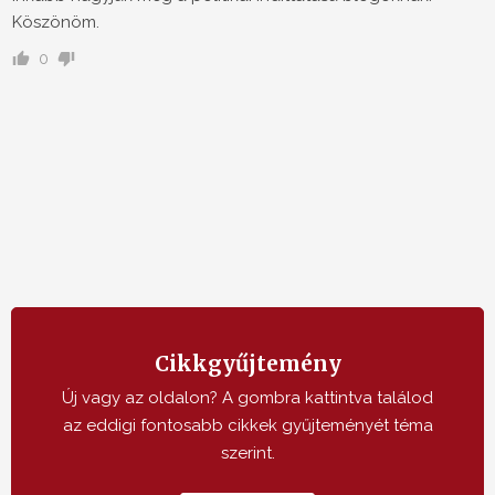
Köszönöm.
0
Cikkgyűjtemény
Új vagy az oldalon? A gombra kattintva találod
az eddigi fontosabb cikkek gyűjteményét téma
szerint.