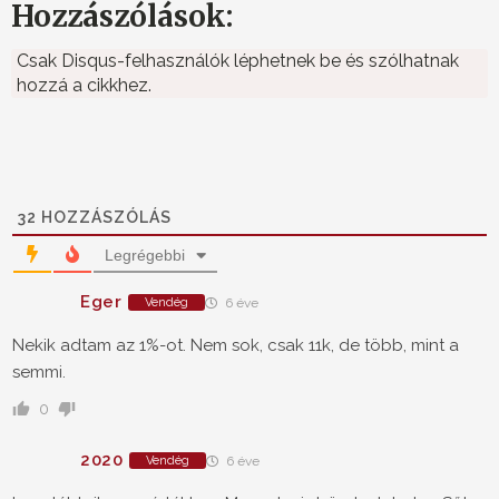
Hozzászólások:
Csak Disqus-felhasználók léphetnek be és szólhatnak
hozzá a cikkhez.
32
HOZZÁSZÓLÁS
Legrégebbi
Eger
Vendég
6 éve
Nekik adtam az 1%-ot. Nem sok, csak 11k, de több, mint a
semmi.
0
2020
Vendég
6 éve