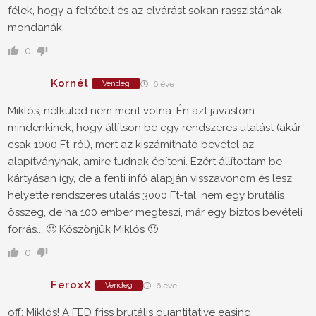
félek, hogy a feltételt és az elvárást sokan rasszistának
mondanák.
0
Kornél
Vendég
6 éve
Miklós, nélküled nem ment volna. Én azt javaslom
mindenkinek, hogy állítson be egy rendszeres utalást (akár
csak 1000 Ft-ról), mert az kiszámítható bevétel az
alapítványnak, amire tudnak építeni. Ezért állítottam be
kártyásan így, de a fenti infó alapján visszavonom és lesz
helyette rendszeres utalás 3000 Ft-tal. nem egy brutális
összeg, de ha 100 ember megteszi, már egy biztos bevételi
forrás... 🙂 Köszönjük Miklós 🙂
0
FeroxX
Vendég
6 éve
off: Miklós! A FED friss brutális quantitative easing