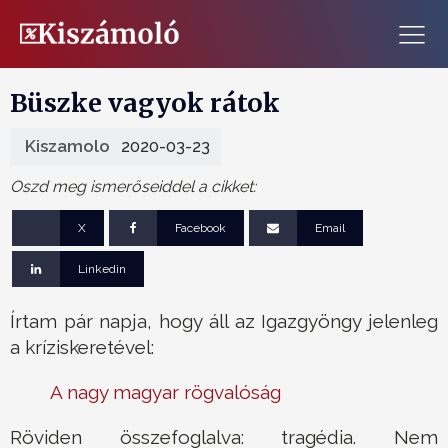
Büszke vagyok rátok
Kiszamolo
2020-03-23
Oszd meg ismerőseiddel a cikket:
X
Facebook
Email
Linkedin
Írtam pár napja, hogy áll az Igazgyöngy jelenleg
a kríziskeretével:
A nagy magyar rögvalóság
Röviden összefoglalva: tragédia. Nem