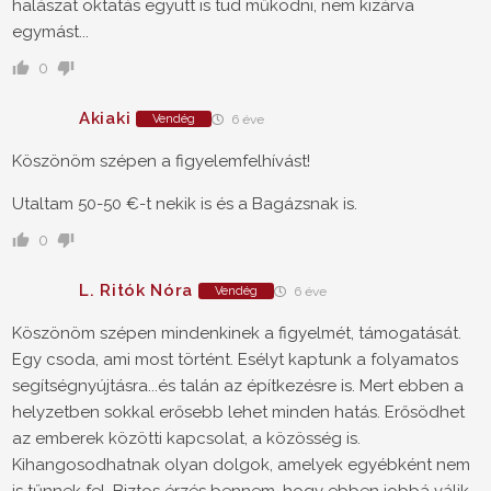
halászat oktatás együtt is tud működni, nem kizárva
egymást...
0
Akiaki
Vendég
6 éve
Köszönöm szépen a figyelemfelhívást!
Utaltam 50-50 €-t nekik is és a Bagázsnak is.
0
L. Ritók Nóra
Vendég
6 éve
Köszönöm szépen mindenkinek a figyelmét, támogatását.
Egy csoda, ami most történt. Esélyt kaptunk a folyamatos
segítségnyújtásra...és talán az építkezésre is. Mert ebben a
helyzetben sokkal erősebb lehet minden hatás. Erősödhet
az emberek közötti kapcsolat, a közösség is.
Kihangosodhatnak olyan dolgok, amelyek egyébként nem
is tűnnek fel. Biztos érzés bennem, hogy ebben jobbá válik