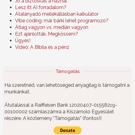
Jó a biztosítás a háznál
Lesz itt AI forradalom?
Átalányadó mellékállásban kalkulátor
Vibe coding: már bárki lehet programozó?
Átlag vagyon vs. medián vagyon
Ezt ajánlották. Megkössem?
Ügyes!
Videó: A Biblia és a pénz
Támogatás
Ha szeretnéd, van lehetőséged anyagilag is támogatni a
munkánkat.
Átutalással a Raiffeisen Bank 12020407-01558219-
00100002 számlaszámra a Kiszámoló Egyesület
részére. A közlemény "Támogatás" (fontos!)