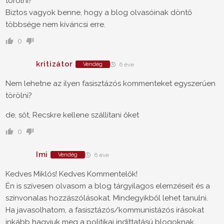
törölni?
Biztos vagyok benne, hogy a blog olvasóinak döntő
többsége nem kíváncsi erre.
0
kritizátor
Vendég
6 éve
Nem lehetne az ilyen fasisztázós kommenteket egyszerűen
törölni?
de, sőt, Recskre kellene szállítani őket
0
Imi
Vendég
6 éve
Kedves Miklós! Kedves Kommentelők!
Én is szívesen olvasom a blog tárgyilagos elemzéseit és a
színvonalas hozzászólásokat. Mindegyikből lehet tanulni.
Ha javasolhatom, a fasisztázós/kommunistázós írásokat
inkább hagyjuk meg a politikai indíttatású blogoknak.