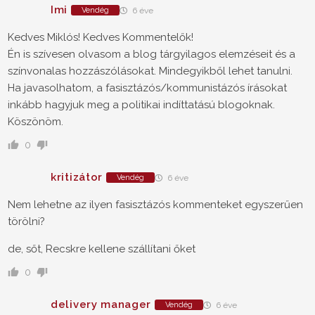
Imi
Vendég
6 éve
Kedves Miklós! Kedves Kommentelők!
Én is szívesen olvasom a blog tárgyilagos elemzéseit és a
színvonalas hozzászólásokat. Mindegyikből lehet tanulni.
Ha javasolhatom, a fasisztázós/kommunistázós írásokat
inkább hagyjuk meg a politikai indíttatású blogoknak.
Köszönöm.
0
kritizátor
Vendég
6 éve
Nem lehetne az ilyen fasisztázós kommenteket egyszerűen
törölni?
de, sőt, Recskre kellene szállítani őket
0
delivery manager
Vendég
6 éve