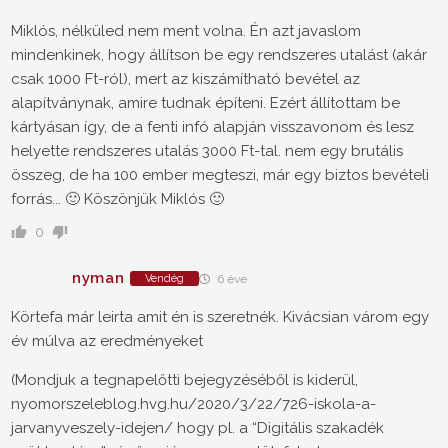
Miklós, nélküled nem ment volna. Én azt javaslom
mindenkinek, hogy állítson be egy rendszeres utalást (akár
csak 1000 Ft-ról), mert az kiszámítható bevétel az
alapítványnak, amire tudnak építeni. Ezért állítottam be
kártyásan így, de a fenti infó alapján visszavonom és lesz
helyette rendszeres utalás 3000 Ft-tal. nem egy brutális
összeg, de ha 100 ember megteszi, már egy biztos bevételi
forrás... 🙂 Köszönjük Miklós 🙂
0
nyman
Vendég
6 éve
Körtefa már leirta amit én is szeretnék. Kivácsian várom egy
év múlva az eredményeket
(Mondjuk a tegnapelőtti bejegyzéséből is kiderül,
nyomorszeleblog.hvg.hu/2020/3/22/726-iskola-a-
jarvanyveszely-idejen/ hogy pl. a “Digitális szakadék