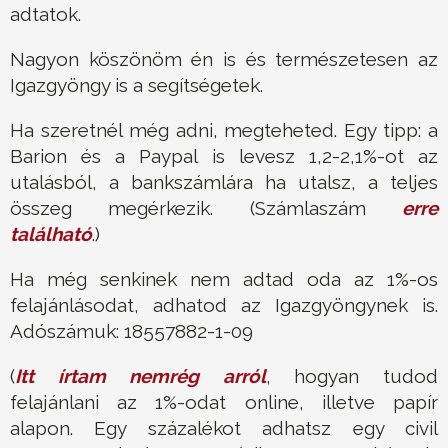
adtatok.
Nagyon köszönöm én is és természetesen az
Igazgyöngy is a segítségetek.
Ha szeretnél még adni, megteheted. Egy tipp: a
Barion és a Paypal is levesz 1,2-2,1%-ot az
utalásból, a bankszámlára ha utalsz, a teljes
összeg megérkezik. (Számlaszám
erre
található
.)
Ha még senkinek nem adtad oda az 1%-os
felajánlásodat, adhatod az Igazgyöngynek is.
Adószámuk: 18557882-1-09
(
Itt írtam nemrég arról
, hogyan tudod
felajánlani az 1%-odat online, illetve papír
alapon. Egy százalékot adhatsz egy civil