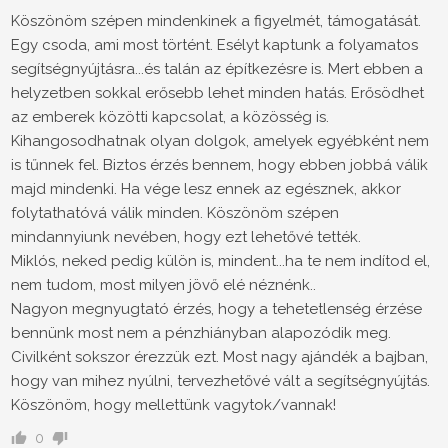
Köszönöm szépen mindenkinek a figyelmét, támogatását.
Egy csoda, ami most történt. Esélyt kaptunk a folyamatos
segítségnyújtásra...és talán az építkezésre is. Mert ebben a
helyzetben sokkal erősebb lehet minden hatás. Erősödhet
az emberek közötti kapcsolat, a közösség is.
Kihangosodhatnak olyan dolgok, amelyek egyébként nem
is tűnnek fel. Biztos érzés bennem, hogy ebben jobbá válik
majd mindenki. Ha vége lesz ennek az egésznek, akkor
folytathatóvá válik minden. Köszönöm szépen
mindannyiunk nevében, hogy ezt lehetővé tették.
Miklós, neked pedig külön is, mindent...ha te nem indítod el,
nem tudom, most milyen jövő elé néznénk..
Nagyon megnyugtató érzés, hogy a tehetetlenség érzése
bennünk most nem a pénzhiányban alapozódik meg.
Civilként sokszor érezzük ezt. Most nagy ajándék a bajban,
hogy van mihez nyúlni, tervezhetővé vált a segítségnyújtás.
Köszönöm, hogy mellettünk vagytok/vannak!
0