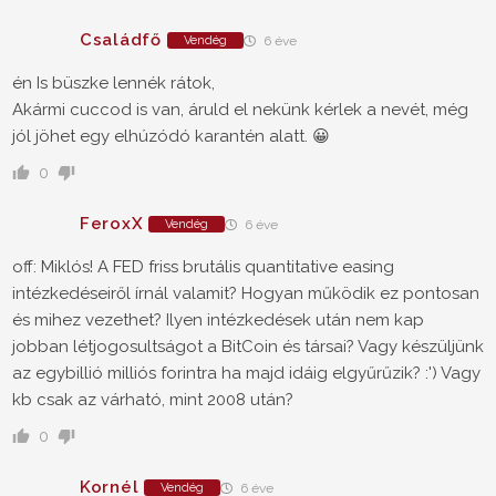
Családfő
Vendég
6 éve
én Is büszke lennék rátok,
Akármi cuccod is van, áruld el nekünk kérlek a nevét, még
jól jöhet egy elhúzódó karantén alatt. 😀
0
FeroxX
Vendég
6 éve
off: Miklós! A FED friss brutális quantitative easing
intézkedéseiről írnál valamit? Hogyan működik ez pontosan
és mihez vezethet? Ilyen intézkedések után nem kap
jobban létjogosultságot a BitCoin és társai? Vagy készüljünk
az egybillió milliós forintra ha majd idáig elgyűrűzik? :') Vagy
kb csak az várható, mint 2008 után?
0
Kornél
Vendég
6 éve