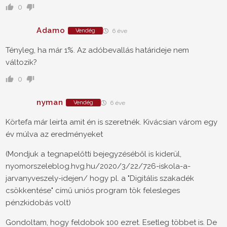
0
Adamo
Vendég
6 éve
Tényleg, ha már 1%. Az adóbevallás határideje nem
változik?
0
nyman
Vendég
6 éve
Körtefa már leirta amit én is szeretnék. Kivácsian várom egy
év múlva az eredményeket
(Mondjuk a tegnapelőtti bejegyzéséből is kiderül,
nyomorszeleblog.hvg.hu/2020/3/22/726-iskola-a-
jarvanyveszely-idejen/ hogy pl. a "Digitális szakadék
csökkentése" című uniós program tök felesleges
pénzkidobás volt)
Gondoltam, hogy feldobok 100 ezret. Esetleg többet is. De