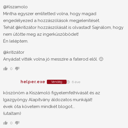
@Kiszamolo
Mintha egyszer említetted volna, hogy magad
engedélyezed a hozzászólások megjelenítését.
Tehát @kritizátor hozzászólását is olvastad! Sajnálom, hogy
nem ütötte meg az ingerküszöbödet!
Én leléptem.
@kritizátor
Anyádat vitték volna jó messzire a faterod elől. 🙂
0
helper.exe
Vendég
6 éve
köszönöm a Kiszámoló figyelemfelhívását és az
Igazgyöngy Alapítvány áldozatos munkáját!
évek óta követem mindkét blogot...
(utaltam)
0