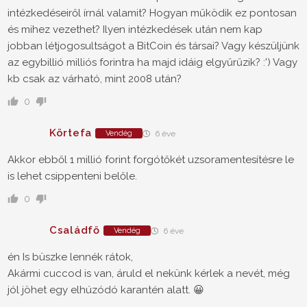
intézkedéseiről írnál valamit? Hogyan működik ez pontosan
és mihez vezethet? Ilyen intézkedések után nem kap
jobban létjogosultságot a BitCoin és társai? Vagy készüljünk
az egybillió milliós forintra ha majd idáig elgyűrűzik? :') Vagy
kb csak az várható, mint 2008 után?
0
Körtefa
Vendég
6 éve
Akkor ebből 1 millió forint forgótőkét uzsoramentesítésre le
is lehet csippenteni belőle.
0
Családfő
Vendég
6 éve
én Is büszke lennék rátok,
Akármi cuccod is van, áruld el nekünk kérlek a nevét, még
jól jöhet egy elhúzódó karantén alatt. 😀