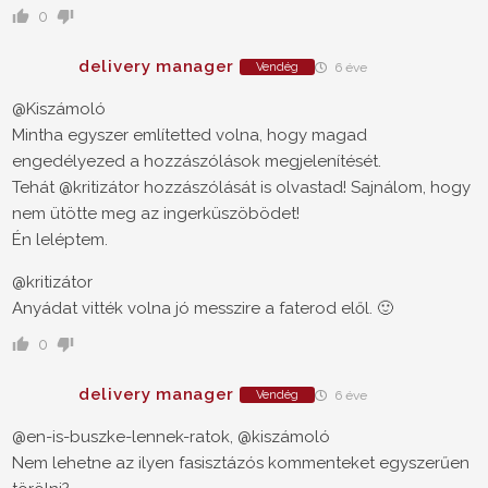
0
delivery manager
Vendég
6 éve
@Kiszámoló
Mintha egyszer említetted volna, hogy magad
engedélyezed a hozzászólások megjelenítését.
Tehát @kritizátor hozzászólását is olvastad! Sajnálom, hogy
nem ütötte meg az ingerküszöbödet!
Én leléptem.
@kritizátor
Anyádat vitték volna jó messzire a faterod elől. 🙂
0
delivery manager
Vendég
6 éve
@en-is-buszke-lennek-ratok, @kiszámoló
Nem lehetne az ilyen fasisztázós kommenteket egyszerűen