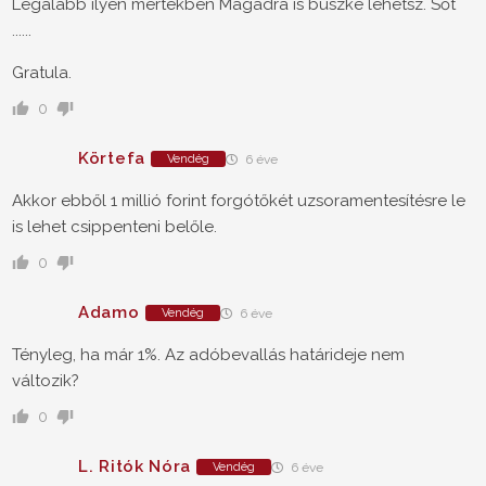
Legalább ilyen mértékben Magadra is büszke lehetsz. Sőt
......
Gratula.
0
Körtefa
Vendég
6 éve
Akkor ebből 1 millió forint forgótőkét uzsoramentesítésre le
is lehet csippenteni belőle.
0
Adamo
Vendég
6 éve
Tényleg, ha már 1%. Az adóbevallás határideje nem
változik?
0
L. Ritók Nóra
Vendég
6 éve