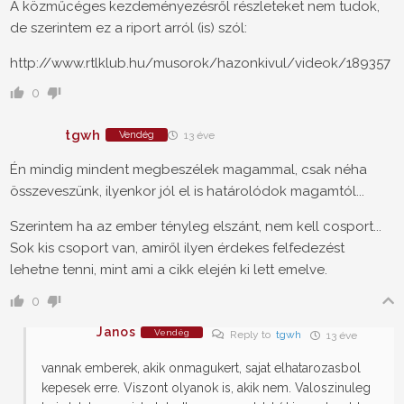
A közműcéges kezdeményezésről részleteket nem tudok,
de szerintem ez a riport arról (is) szól:
http://www.rtlklub.hu/musorok/hazonkivul/videok/189357
0
tgwh
Vendég
13 éve
Én mindig mindent megbeszélek magammal, csak néha
összeveszünk, ilyenkor jól el is határolódok magamtól...
Szerintem ha az ember tényleg elszánt, nem kell cosport...
Sok kis csoport van, amiről ilyen érdekes felfedezést
lehetne tenni, mint ami a cikk elején ki lett emelve.
0
Janos
Vendég
Reply to
tgwh
13 éve
vannak emberek, akik onmagukert, sajat elhatarozasbol
kepesek erre. Viszont olyanok is, akik nem. Valoszinuleg