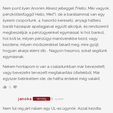
Nem pont ilyen Anonim Alkesz jelleggel ("Hello, Miki vagyok,
pénzköltésfüggő! Hello, Miki!"), de a barátaimmal van egy
ilyesmi csoportunk. 4, hasonló keresetű, anyagi hátterű
baráti házaspár apatagjaival együtt alkotjuk, és rendszerint
megbeszéljük a pénzügyeinket egymással: ki hol bankol,
hol köti le, milyen pénzügyi manőverekbe kezd, vagy
kezdene, milyen módszerekkel takarít meg, mire gyűjt,
hogyan akarja elérni stb... Nagyon hasznos, sokat segítünk
egymásnak.
Nekem honlapom is van a családunkban már bevezetett,
vagy bevezetni tervezett megtakarítási ötletekből. Már
egyszer belinkeltem ide, de hátha érdekel még valakit.
0
janoka
Vendég
13 éve
Nem túl rég járt nálam egy UL-es ügynök. Azzal kezdte,