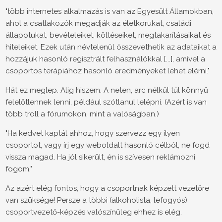
"több internetes alkalmazás is van az Egyesült Államokban,
ahol a csatlakozók megadják az életkorukat, családi
állapotukat, bevételeiket, költéseiket, megtakarításaikat és
hiteleiket. Ezek után névtelenül összevethetik az adataikat a
hozzájuk hasonló regisztrált felhasználókkal [...], amivel a
csoportos terápiához hasonló eredményeket lehet elérni."
Hát ez meglep. Alig hiszem. A neten, arc nélkül túl könnyű
felelőtlennek lenni, például szótlanul lelépni. (Azért is van
több troll a fórumokon, mint a valóságban.)
"Ha kedvet kaptál ahhoz, hogy szervezz egy ilyen
csoportot, vagy írj egy weboldalt hasonló célból, ne fogd
vissza magad. Ha jól sikerült, én is szívesen reklámozni
fogom."
Az azért elég fontos, hogy a csoportnak képzett vezetőre
van szüksége! Persze a többi (alkoholista, lefogyós)
csoportvezető-képzés valószínűleg ehhez is elég.