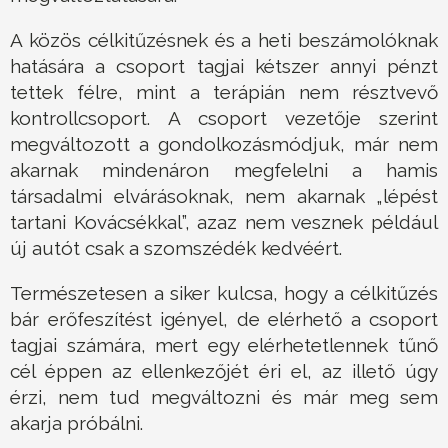
A közös célkitűzésnek és a heti beszámolóknak
hatására a csoport tagjai kétszer annyi pénzt
tettek félre, mint a terápián nem résztvevő
kontrollcsoport. A csoport vezetője szerint
megváltozott a gondolkozásmódjuk, már nem
akarnak mindenáron megfelelni a hamis
társadalmi elvárásoknak, nem akarnak „lépést
tartani Kovácsékkal”, azaz nem vesznek például
új autót csak a szomszédék kedvéért.
Természetesen a siker kulcsa, hogy a célkitűzés
bár erőfeszítést igényel, de elérhető a csoport
tagjai számára, mert egy elérhetetlennek tűnő
cél éppen az ellenkezőjét éri el, az illető úgy
érzi, nem tud megváltozni és már meg sem
akarja próbálni.