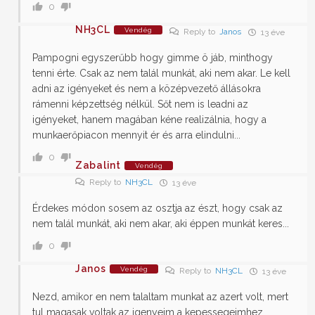
0
NH3CL
Vendég
Reply to
Janos
13 éve
Pampogni egyszerűbb hogy gimme ö jáb, minthogy
tenni érte. Csak az nem talál munkát, aki nem akar. Le kell
adni az igényeket és nem a középvezető állásokra
rámenni képzettség nélkül. Sőt nem is leadni az
igényeket, hanem magában kéne realizálnia, hogy a
munkaerőpiacon mennyit ér és arra elindulni...
0
Zabalint
Vendég
Reply to
NH3CL
13 éve
Érdekes módon sosem az osztja az észt, hogy csak az
nem talál munkát, aki nem akar, aki éppen munkát keres...
0
Janos
Vendég
Reply to
NH3CL
13 éve
Nezd, amikor en nem talaltam munkat az azert volt, mert
tul magasak voltak az igenyeim a kepessegeimhez