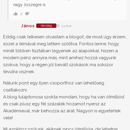
nagy összegre is.
0
János
Vendég
13 éve
Eddig csak lelkesen olvastam a blogot, de most úgy érzem,
ezzel a témával meg lettem szólítva. Fontos lenne, hogy
minél többen tisztában legyenek az alapokkal, hiszen a
modern pénz annyira más, mint amihez hozzá vagyunk
szokva, hogy a régen jól bevált szokások ma sokszor
tévútra visznek.
Nálunk pont egy ilyen csoporthoz van lehetőség
csatlakozni.
A blog tulajdonosa szokta mondani, hogy ha van ötmilliód
és csak plusz egy fél százalék hozamot nyersz az
Akadémiával, már behozza az árát. Nagyon is egyetértek
vele!
Mi azokhoz szólunk, akiknek nincs ötmilliója, de lehetne.