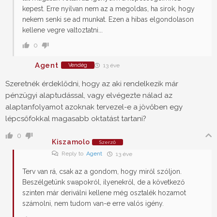
kepest. Erre nyilvan nem az a megoldas, ha sirok, hogy
nekem senki se ad munkat. Ezen a hibas elgondolason
kellene vegre valtoztatni...
0
Agent
Vendég
13 éve
Szeretnék érdeklődni, hogy az aki rendelkezik már
pénzügyi alaptudással, vagy elvégezte nálad az
alaptanfolyamot azoknak tervezel-e a jövőben egy
lépcsőfokkal magasabb oktatást tartani?
0
Kiszamolo
Szerző
Reply to
Agent
13 éve
Terv van rá, csak az a gondom, hogy miről szóljon.
Beszélgetünk swapokról, ilyenekről, de a következő
szinten már deriválni kellene még osztalék hozamot
számolni, nem tudom van-e erre valós igény.