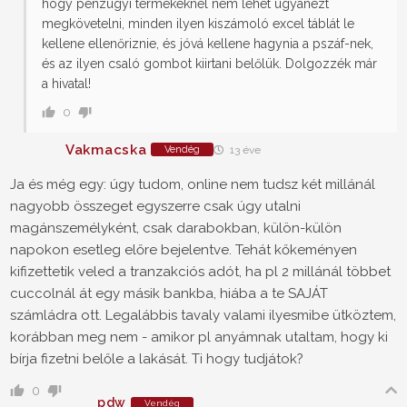
hogy pénzügyi termékeknél nem lehet ugyanezt
megkövetelni, minden ilyen kiszámoló excel táblát le
kellene ellenőriznie, és jóvá kellene hagynia a pszáf-nek,
és az ilyen csaló gombot kiirtani belőlük. Dolgozzék már
a hivatal!
0
Vakmacska
Vendég
13 éve
Ja és még egy: úgy tudom, online nem tudsz két millánál
nagyobb összeget egyszerre csak úgy utalni
magánszemélyként, csak darabokban, külön-külön
napokon esetleg előre bejelentve. Tehát kőkeményen
kifizettetik veled a tranzakciós adót, ha pl 2 millánál többet
cuccolnál át egy másik bankba, hiába a te SAJÁT
számládra ott. Legalábbis tavaly valami ilyesmibe ütköztem,
korábban meg nem - amikor pl anyámnak utaltam, hogy ki
bírja fizetni belőle a lakását. Ti hogy tudjátok?
0
pdw
Vendég