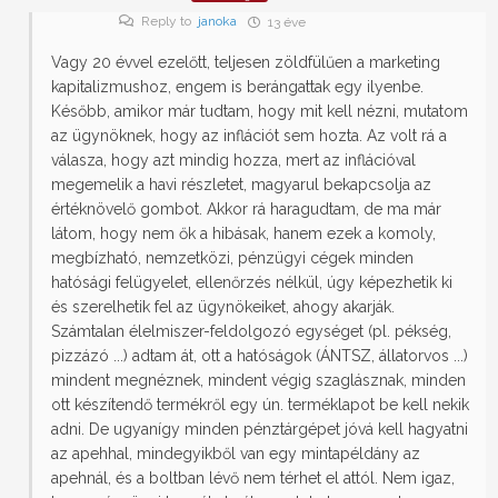
Reply to
janoka
13 éve
Vagy 20 évvel ezelőtt, teljesen zöldfülűen a marketing
kapitalizmushoz, engem is berángattak egy ilyenbe.
Később, amikor már tudtam, hogy mit kell nézni, mutatom
az ügynöknek, hogy az inflációt sem hozta. Az volt rá a
válasza, hogy azt mindig hozza, mert az inflációval
megemelik a havi részletet, magyarul bekapcsolja az
értéknövelő gombot. Akkor rá haragudtam, de ma már
látom, hogy nem ők a hibásak, hanem ezek a komoly,
megbízható, nemzetközi, pénzügyi cégek minden
hatósági felügyelet, ellenőrzés nélkül, úgy képezhetik ki
és szerelhetik fel az ügynökeiket, ahogy akarják.
Számtalan élelmiszer-feldolgozó egységet (pl. pékség,
pizzázó ...) adtam át, ott a hatóságok (ÁNTSZ, állatorvos ...)
mindent megnéznek, mindent végig szaglásznak, minden
ott készítendő termékről egy ún. terméklapot be kell nekik
adni. De ugyanígy minden pénztárgépet jóvá kell hagyatni
az apehhal, mindegyikből van egy mintapéldány az
apehnál, és a boltban lévő nem térhet el attól. Nem igaz,