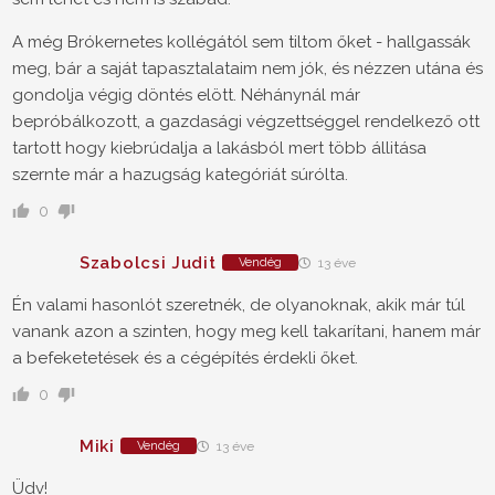
A még Brókernetes kollégától sem tiltom őket - hallgassák
meg, bár a saját tapasztalataim nem jók, és nézzen utána és
gondolja végig döntés elött. Néhánynál már
bepróbálkozott, a gazdasági végzettséggel rendelkező ott
tartott hogy kiebrúdalja a lakásból mert több állitása
szernte már a hazugság kategóriát súrólta.
0
Szabolcsi Judit
Vendég
13 éve
Én valami hasonlót szeretnék, de olyanoknak, akik már túl
vanank azon a szinten, hogy meg kell takarítani, hanem már
a befeketetések és a cégépítés érdekli őket.
0
Miki
Vendég
13 éve
Üdv!