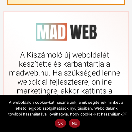
A weboldalon cookie-kat használunk, amik segítenek minket a
lehető legjobb szolgáltatások nyújtásában. Weboldalunk
további használatával jóváhagyja, hogy cookie-kat használjunk.
Ok
No