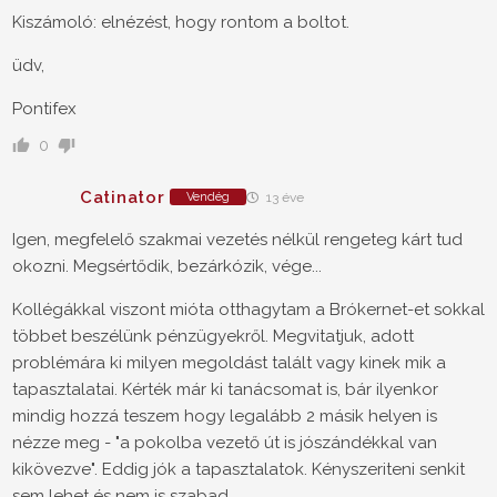
Kiszámoló: elnézést, hogy rontom a boltot.
üdv,
Pontifex
0
Catinator
Vendég
13 éve
Igen, megfelelő szakmai vezetés nélkül rengeteg kárt tud
okozni. Megsértődik, bezárkózik, vége...
Kollégákkal viszont mióta otthagytam a Brókernet-et sokkal
többet beszélünk pénzügyekről. Megvitatjuk, adott
problémára ki milyen megoldást talált vagy kinek mik a
tapasztalatai. Kérték már ki tanácsomat is, bár ilyenkor
mindig hozzá teszem hogy legalább 2 másik helyen is
nézze meg - "a pokolba vezető út is jószándékkal van
kikövezve". Eddig jók a tapasztalatok. Kényszeriteni senkit
sem lehet és nem is szabad.