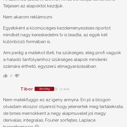
Teljesen az alapoktól kezdjük.
Nem akarom reklámozni.
Egyébként a közműcéges kezdeményezéses riportot
mindkét nagy kereskedelmi tv is leadta, az egyik két
különböző formában is.
Ami pedig a matekot illeti, ha szükséges, elég profi vagyok
a haladó tanfolyamhoz szükséges alapok mindenki
számára érthető, egyszerű elmagyarázásában.
0
Tibor
Vendég
12 éve
Nem matekfuggo ez az igeny annyira. En pl a blogon
olvastam eloszor olyanrol hogy jelenertek meg tartalekrata,
de bmes mernokkent a negy alapmuvelet jol megy:
derivalas, integralas, Fourier sorfejtes, Laplace