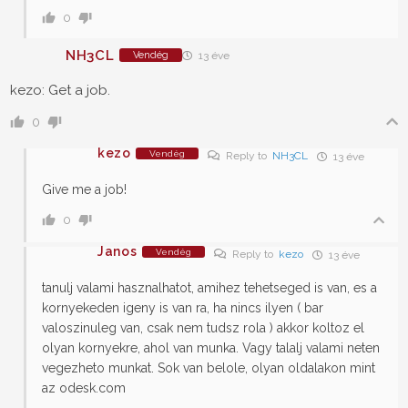
0
NH3CL
Vendég
13 éve
kezo: Get a job.
0
kezo
Vendég
Reply to
NH3CL
13 éve
Give me a job!
0
Janos
Vendég
Reply to
kezo
13 éve
tanulj valami hasznalhatot, amihez tehetseged is van, es a
kornyekeden igeny is van ra, ha nincs ilyen ( bar
valoszinuleg van, csak nem tudsz rola ) akkor koltoz el
olyan kornyekre, ahol van munka. Vagy talalj valami neten
vegezheto munkat. Sok van belole, olyan oldalakon mint
az odesk.com