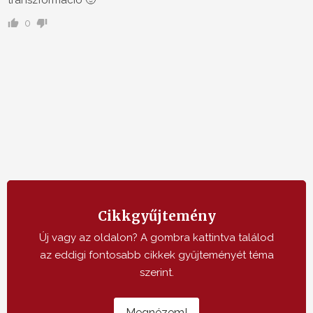
transzformacio 🙂
0
Cikkgyűjtemény
Új vagy az oldalon? A gombra kattintva találod
az eddigi fontosabb cikkek gyűjteményét téma
szerint.
Megnézem!