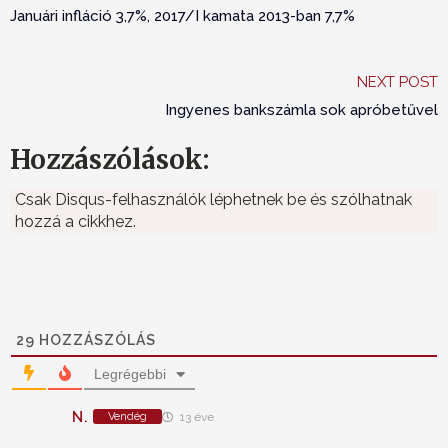
Januári infláció 3,7%, 2017/I kamata 2013-ban 7,7%
NEXT POST
Ingyenes bankszámla sok apróbetűvel
Hozzászólások:
Csak Disqus-felhasználók léphetnek be és szólhatnak
hozzá a cikkhez.
29
HOZZÁSZÓLÁS
Legrégebbi
N.
Vendég
13 éve