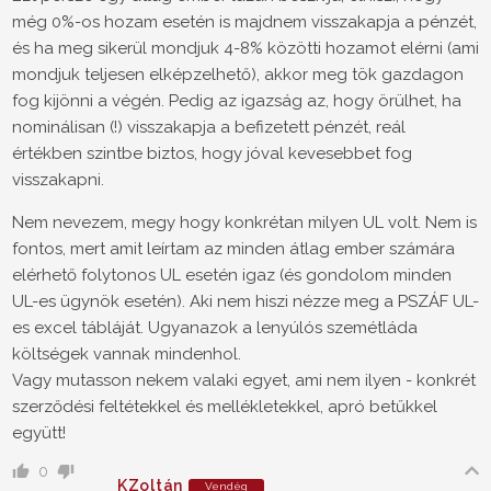
még 0%-os hozam esetén is majdnem visszakapja a pénzét,
és ha meg sikerül mondjuk 4-8% közötti hozamot elérni (ami
mondjuk teljesen elképzelhető), akkor meg tök gazdagon
fog kijönni a végén. Pedig az igazság az, hogy örülhet, ha
nominálisan (!) visszakapja a befizetett pénzét, reál
értékben szintbe biztos, hogy jóval kevesebbet fog
visszakapni.
Nem nevezem, megy hogy konkrétan milyen UL volt. Nem is
fontos, mert amit leírtam az minden átlag ember számára
elérhető folytonos UL esetén igaz (és gondolom minden
UL-es ügynök esetén). Aki nem hiszi nézze meg a PSZÁF UL-
es excel tábláját. Ugyanazok a lenyúlós szemétláda
költségek vannak mindenhol.
Vagy mutasson nekem valaki egyet, ami nem ilyen - konkrét
szerződési feltétekkel és mellékletekkel, apró betűkkel
együtt!
0
KZoltán
Vendég