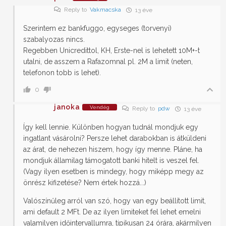
Reply to
Vakmacska
13 éve
Szerintem ez bankfuggo, egyseges (torvenyi)
szabalyozas nincs.
Regebben Unicredittol, KH, Erste-nel is lehetett 10M+-t
utalni, de asszem a Rafazomnal pl. 2M a limit (neten,
telefonon tobb is lehet).
0
janoka
Vendég
Reply to
pdw
13 éve
Így kell lennie. Különben hogyan tudnál mondjuk egy
ingatlant vásárolni? Persze lehet darabokban is átküldeni
az árat, de nehezen hiszem, hogy így menne. Pláne, ha
mondjuk államilag támogatott banki hitelt is veszel fel.
(Vagy ilyen esetben is mindegy, hogy miképp megy az
önrész kifizetése? Nem értek hozzá...)
Valószínűleg arról van szó, hogy van egy beállított limit,
ami default 2 MFt. De az ilyen limiteket fel lehet emelni
valamilyen időintervallumra, tipikusan 24 órára, akármilyen