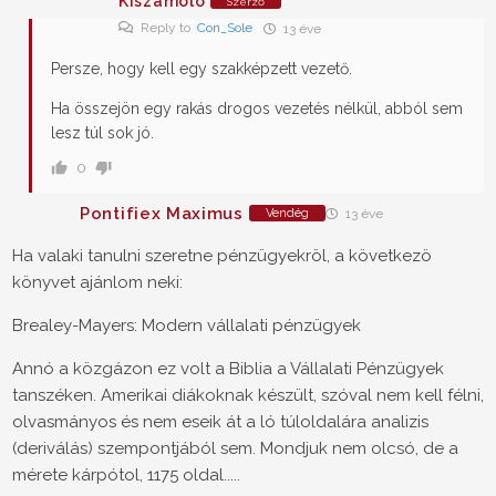
Kiszamolo
Szerző
Reply to
Con_Sole
13 éve
Persze, hogy kell egy szakképzett vezető.
Ha összejön egy rakás drogos vezetés nélkül, abból sem
lesz túl sok jó.
0
Pontifiex Maximus
Vendég
13 éve
Ha valaki tanulni szeretne pénzügyekröl, a következö
könyvet ajánlom neki:
Brealey-Mayers: Modern vállalati pénzügyek
Annó a közgázon ez volt a Biblia a Vállalati Pénzügyek
tanszéken. Amerikai diákoknak készült, szóval nem kell félni,
olvasmányos és nem eseik át a ló túloldalára analizis
(deriválás) szempontjából sem. Mondjuk nem olcsó, de a
mérete kárpótol, 1175 oldal.....