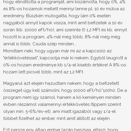
hogy elindította a programját, ami kiszámolta, hogy 0%, 4%
és 8%-os hozamok mellett mennyi lenne pl. 10 év múlva az
eredmény. Büszkén mutogatta, hogy lám 0% esetén
nagyjából annyit kapok vissza, mint amit befizetek a 10 év
során (kb. 10000 eFt/hó), ami szerinte (!) 1,2 MFt és kb. ennyit
hozott ki a program, 4%-nál még több, 8%-nál még még
annál is több. Csuda szép minden...
Mondtam neki, hogy ugyan már mi az a kapcsoló az
"értékkövetéssel", kapcsolja már ki nekem. Egyből leugrott a
0%-os hozam eredménye kb 1/4-el kisebb értékre! A 8%-os
hozam lett picivel több, mint az 1,2 MFt.
Magyarul azt elején hazudtam nekem, hogy a befizetett
összeget úgy kell számolni, hogy 10000 eFt/hó*120hó. De a
program nem így számol, hanem a kő keményen minden
évben rászámol valamennyi értékkövetés (tippem szerint
olyan min. 5-6%/év-et), ami miatt igazából vagy 1/4-el
többet fizethet az ember, mint amit állított az elején.
Ezt persze egy átlag ember lazán beszívja, elhiszi, hogy