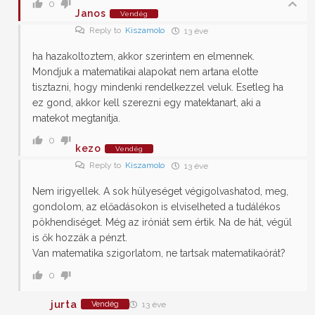
0
Janos
Vendég
Reply to
Kiszamolo
13 éve
ha hazakoltoztem, akkor szerintem en elmennek.
Mondjuk a matematikai alapokat nem artana elotte
tisztazni, hogy mindenki rendelkezzel veluk. Esetleg ha
ez gond, akkor kell szerezni egy matektanart, aki a
matekot megtanitja.
0
kezo
Vendég
Reply to
Kiszamolo
13 éve
Nem irigyellek. A sok hülyeséget végigolvashatod, meg,
gondolom, az előadásokon is elviselheted a tudálékos
pökhendiséget. Még az iróniát sem értik. Na de hát, végül
is ők hozzák a pénzt.
Van matematika szigorlatom, ne tartsak matematikaórát?
0
jurta
Vendég
13 éve