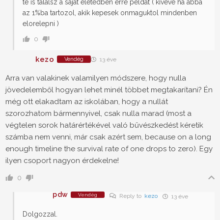
te is talalsz a sajat eletedben erre peldat ( kiveve ha abba
az 1%ba tartozol, akik kepesek onmaguktol mindenben
elorelepni )
0
kezo
Vendég
13 éve
Arra van valakinek valamilyen módszere, hogy nulla
jövedelemből hogyan lehet minél többet megtakarítani? Én
még ott elakadtam az iskolában, hogy a nullát
szorozhatom bármennyivel, csak nulla marad (most a
végtelen sorok határértékével való bűvészkedést kéretik
számba nem venni, már csak azért sem, because on a long
enough timeline the survival rate of one drops to zero). Egy
ilyen csoport nagyon érdekelne!
0
pdw
Vendég
Reply to
kezo
13 éve
Dolgozzal.