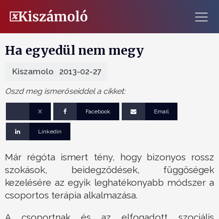
Ha egyedül nem megy
Kiszamolo
2013-02-27
Oszd meg ismerőseiddel a cikket:
X
Facebook
Email
Linkedin
Már régóta ismert tény, hogy bizonyos rossz
szokások, beidegződések, függőségek
kezelésére az egyik leghatékonyabb módszer a
csoportos terápia alkalmazása.
A csoportnak és az elfogadott szociális