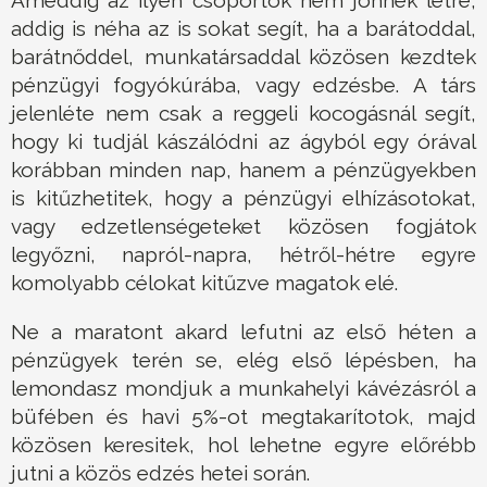
Ameddig az ilyen csoportok nem jönnek létre,
addig is néha az is sokat segít, ha a barátoddal,
barátnőddel, munkatársaddal közösen kezdtek
pénzügyi fogyókúrába, vagy edzésbe. A társ
jelenléte nem csak a reggeli kocogásnál segít,
hogy ki tudjál kászálódni az ágyból egy órával
korábban minden nap, hanem a pénzügyekben
is kitűzhetitek, hogy a pénzügyi elhízásotokat,
vagy edzetlenségeteket közösen fogjátok
legyőzni, napról-napra, hétről-hétre egyre
komolyabb célokat kitűzve magatok elé.
Ne a maratont akard lefutni az első héten a
pénzügyek terén se, elég első lépésben, ha
lemondasz mondjuk a munkahelyi kávézásról a
büfében és havi 5%-ot megtakarítotok, majd
közösen keresitek, hol lehetne egyre előrébb
jutni a közös edzés hetei során.