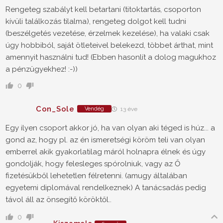
Rengeteg szabályt kell betartani (titoktartás, csoporton
kívüli találkozás tilalma), rengeteg dolgot kell tudni
(beszélgetés vezetése, érzelmek kezelése), ha valaki csak
úgy hobbiból, saját ötleteivel belekezd, többet árthat, mint
amennyit használni tud! (Ebben hasonlít a dolog magukhoz
a pénzügyekhez! :-))
0
Con_Sole
Vendég
13 éve
Egy ilyen csoport akkor jó, ha van olyan aki téged is húz... a
gond az, hogy pl. az én ismeretségi köröm teli van olyan
emberrel akik gyakorlatilag máról holnapra élnek és úgy
gondolják, hogy felesleges spórolniuk, vagy az Ő
fizetésükből lehetetlen félretenni. (amugy általában
egyetemi diplomával rendelkeznek) A tanácsadás pedig
távol áll az önsegítő köröktől..
0