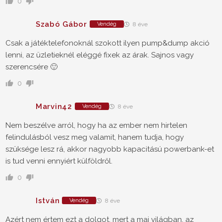
0
Szabó Gábor
Vendég
8 éve
Csak a játéktelefonoknál szokott ilyen pump&dump akció
lenni, az üzletieknél eléggé fixek az árak. Sajnos vagy
szerencsére 🙂
0
Marvin42
Vendég
8 éve
Nem beszélve arról, hogy ha az ember nem hirtelen
felindulásból vesz meg valamit, hanem tudja, hogy
szüksége lesz rá, akkor nagyobb kapacitású powerbank-et
is tud venni ennyiért külföldről.
0
István
Vendég
8 éve
Azért nem értem ezt a dolgot, mert a mai világban, az