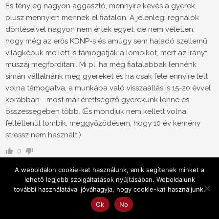
És tényleg nagyon aggasztó, mennyire kevés a gyerek,
plusz mennyien mennek el fiatalon. A jelenlegi regnálók
döntéseivel nagyon nem értek egyet, de nem véletlen,
hogy még az erős KDNP-s és amúgy sem haladó szellemű
világképük mellett is támogatják a lombikot, mert az irányt
muszáj megfordítani. Mi pl. ha még fiatalabbak lennénk
simán vállalnánk még gyereket és ha csak fele ennyire lett
volna támogatva, a munkába való visszaállás is 15-20 évvel
korábban - most már érettségiző gyerekünk lenne és
összességében több. (És mondjuk nem kellett volna
feltétlenül lombik, meggyőződésem, hogy 10 év kemény
stressz nem használt.)
0
A weboldalon cookie-kat használunk, amik segítenek minket a
jami
Vendég
8 éve
lehető legjobb szolgáltatások nyújtásában. Weboldalunk
további használatával jóváhagyja, hogy cookie-kat használjunk.
Ha már offolok: a gyerekvállalás legnagyobb ellensége a
leghamarabb 30 feletti elköteleződés. Főleg 35 után
Ok
No
nagyon ritkán lesz 3 gyerek, még akkor is, ha amúgy