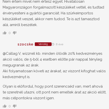
Nem értem mivel nem értesz egyet. Hivatalosan
Magyarországon forgalmazott készüléket vettél, és tudtad
érvényesíteni a gyártói garanciát. Ha szürkeimportos
készüléket veszel, akkor nem tudod. Te is azt tamasztod
alá, amiről beszélek.
0
szocske
Vendég
8 éve
@Csillag V, wizznél kb. minden ötödik 20% kedvezményes
akció valós, de 5-ből 4 esetben előtte pár nappal tényleg
megugranak az árak.
Aki folyamatosan követi az árakat, az viszont kifoghat valós
kedvezményt is.
Olyan is előfordul, hogy pont szerencséd van, mert ahová
te szeretnél utazni, ott pont nem emeltek árat az akció előtt,
más célpontokra viszont igen.
0