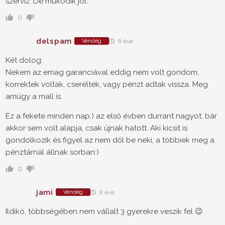
szerviz. De működik jól.
0
delspam
Vendég
8 éve
Két dolog:
Nekem az emag garanciával eddig nem volt gondom,
korrektek voltak, cseréltek, vagy pénzt adtak vissza. Meg
amúgy a mall is.
Ez a fekete minden nap:) az első évben durrant nagyot, bár
akkor sem volt alapja, csak újnak hatott. Aki kicsit is
gondolkozik és figyel az nem dől be neki, a többiek meg a
pénztárnál állnak sorban:)
0
jami
Vendég
8 éve
Ildikó, többségében nem vállalt 3 gyerekre veszik fel 😉