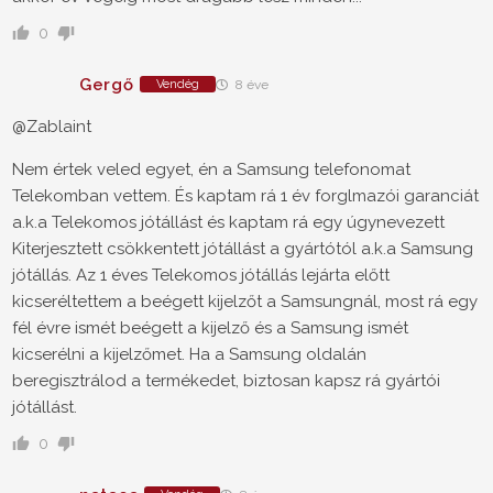
0
Gergő
Vendég
8 éve
@Zablaint
Nem értek veled egyet, én a Samsung telefonomat
Telekomban vettem. És kaptam rá 1 év forglmazói garanciát
a.k.a Telekomos jótállást és kaptam rá egy úgynevezett
Kiterjesztett csökkentett jótállást a gyártótól a.k.a Samsung
jótállás. Az 1 éves Telekomos jótállás lejárta előtt
kicseréltettem a beégett kijelzőt a Samsungnál, most rá egy
fél évre ismét beégett a kijelző és a Samsung ismét
kicserélni a kijelzőmet. Ha a Samsung oldalán
beregisztrálod a termékedet, biztosan kapsz rá gyártói
jótállást.
0