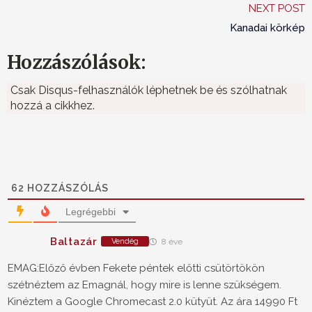
NEXT POST
Kanadai körkép
Hozzászólások:
Csak Disqus-felhasználók léphetnek be és szólhatnak
hozzá a cikkhez.
62
HOZZÁSZÓLÁS
Legrégebbi
Baltazár
Vendég
8 éve
EMAG:Előző évben Fekete péntek előtti csütörtökön
szétnéztem az Emagnál, hogy mire is lenne szükségem.
Kinéztem a Google Chromecast 2.0 kütyüt. Az ára 14990 Ft