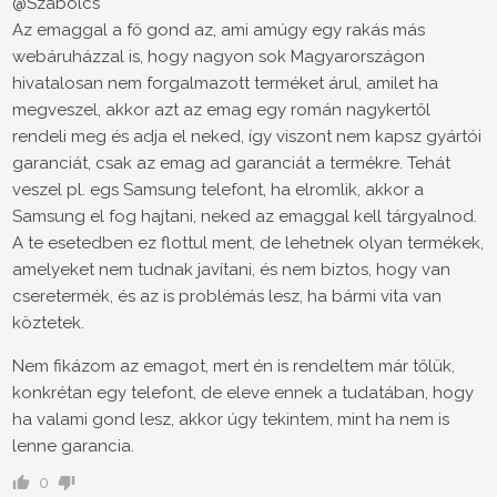
@Szabolcs
Az emaggal a fő gond az, ami amúgy egy rakás más
webáruházzal is, hogy nagyon sok Magyarországon
hivatalosan nem forgalmazott terméket árul, amilet ha
megveszel, akkor azt az emag egy román nagykertől
rendeli meg és adja el neked, így viszont nem kapsz gyártói
garanciát, csak az emag ad garanciát a termékre. Tehát
veszel pl. egs Samsung telefont, ha elromlik, akkor a
Samsung el fog hajtani, neked az emaggal kell tárgyalnod.
A te esetedben ez flottul ment, de lehetnek olyan termékek,
amelyeket nem tudnak javítani, és nem biztos, hogy van
cseretermék, és az is problémás lesz, ha bármi vita van
köztetek.
Nem fikázom az emagot, mert én is rendeltem már tőlük,
konkrétan egy telefont, de eleve ennek a tudatában, hogy
ha valami gond lesz, akkor úgy tekintem, mint ha nem is
lenne garancia.
0