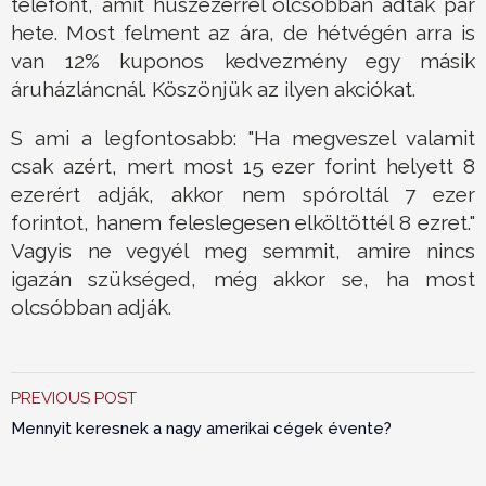
telefont, amit húszezerrel olcsóbban adtak pár
hete. Most felment az ára, de hétvégén arra is
van 12% kuponos kedvezmény egy másik
áruházláncnál. Köszönjük az ilyen akciókat.
S ami a legfontosabb: "Ha megveszel valamit
csak azért, mert most 15 ezer forint helyett 8
ezerért adják, akkor nem spóroltál 7 ezer
forintot, hanem feleslegesen elköltöttél 8 ezret."
Vagyis ne vegyél meg semmit, amire nincs
igazán szükséged, még akkor se, ha most
olcsóbban adják.
PREVIOUS POST
Mennyit keresnek a nagy amerikai cégek évente?