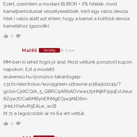
Ezért, szerintem a mostani BUBOR + X% hitelek, rövid
kamatperiódussal veszélyesebbek, mint egy valós deviza
hitel ( valós alatt azt értem, hogy a kamat a külföldi deviza
kamatához igazodik).
0
Mat86
Vendég
8 éve
MM-ben ki lehet fogni jó árat. Most vettünk porszívót kupon
napokon. Ezt a modellt:
arukereso.hu/porszivo-takaritogep-
c3170/electrolux/euo9green-ultraone-p384902245/?
gclid=Cj0KCQiA_5_QBRC9ARIsADVww17pHNjKF5qqEvUieux
8Zqw7DCaI6MByhEfhMgEOjw9MiD6m-
3HeLhYaAvR5EALw_wcB
Itt 71 a legolcsóbb ár mi 64-ért vettük.
0