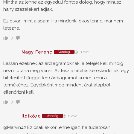
Mintha az lenne az egyeduli fontos dolog, hogy minusz
hany szazalekert adjak.
Ez olyan, mint a spam. Ha mindenki okos lenne, mar nem
letezne.
0
Nagy Ferenc
Vendég
8 éve
Lassan ezeknek az árdiagramoknak, a tetejét kell mindig
nézni, utána meg venni. Az lesz a hiteles kereskedő, aki egy
hitelesített (független) árdiagramot ki mer tenni a
termékéhez. Egyébként meg mindent árat alapból
ellenőrizni kell!
0
Ildikó70
Vendég
8 éve
@Marvin42 Ez csak akkor lenne igaz, ha tudatosan