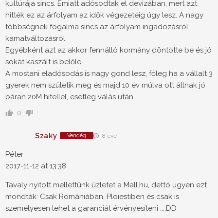
kultúrája sincs. Emiatt adósodtak el devizában, mert azt
hitték ez az árfolyam az idők végezetéig úgy lesz. A nagy
többségnek fogalma sincs az árfolyam ingadozásról,
kamatváltozásról.
Egyébként azt az akkor fennálló kormány döntötte be és jó
sokat kaszált is belőle.
A mostani eladósodás is nagy gond lesz, főleg ha a vállalt 3
gyerek nem születik meg és majd 10 év múlva ott állnak jó
páran 20M hitellel, esetleg válás után.
0
Szaky
Vendég
8 éve
Péter
2017-11-12 at 13:38
Tavaly nyitott mellettünk üzletet a Mall.hu, dettó ugyen ezt
mondták: Csak Romániában, Ploiestiben és csak is
személyesen lehet a garanciát érvényesíteni ...:DD