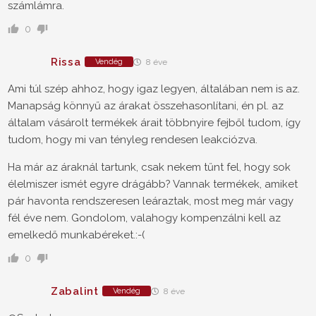
számlámra.
0
Rissa
Vendég
8 éve
Ami túl szép ahhoz, hogy igaz legyen, általában nem is az.
Manapság könnyű az árakat összehasonlítani, én pl. az
általam vásárolt termékek árait többnyire fejből tudom, így
tudom, hogy mi van tényleg rendesen leakciózva.
Ha már az áraknál tartunk, csak nekem tűnt fel, hogy sok
élelmiszer ismét egyre drágább? Vannak termékek, amiket
pár havonta rendszeresen leáraztak, most meg már vagy
fél éve nem. Gondolom, valahogy kompenzálni kell az
emelkedő munkabéreket.:-(
0
Zabalint
Vendég
8 éve