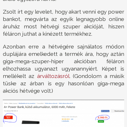
Zsolt írt egy levelet, hogy akart venni egy power
bankot, megvárta az egyik legnagyobb online
áruház most hétvégi szuper akcióját, hiszen
féláron juthat a kinézett termékhez.
Azonban erre a hétvégére sajnálatos módon
duplájára emelkedett a termék ára, hogy aztán
giga-mega-szuper-hiper akcióban féláron
elhozhassa ugyanazt ugyanannyiért. Képet is
mellékelt az
árváltozásról
. (Gondolom a másik
tüske az árban is egy hasonlóan giga-mega
akciós hétvége volt.)