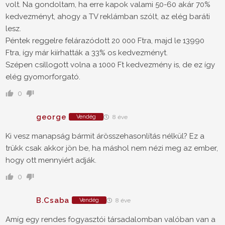
volt. Na gondoltam, ha erre kapok valami 50-60 akár 70%
kedvezményt, ahogy a TV reklámban szólt, az elég baráti
lesz.
Péntek reggelre felárazódott 20 000 Ftra, majd le 13990
Ftra, így már kiírhatták a 33% os kedvezményt.
Szépen csillogott volna a 1000 Ft kedvezmény is, de ez így
elég gyomorforgató.
0
george
Vendég
8 éve
Ki vesz manapság bármit árösszehasonlítás nélkül? Ez a
trükk csak akkor jön be, ha máshol nem nézi meg az ember,
hogy ott mennyiért adják.
0
B.Csaba
Vendég
8 éve
Amíg egy rendes fogyasztói társadalomban valóban van a