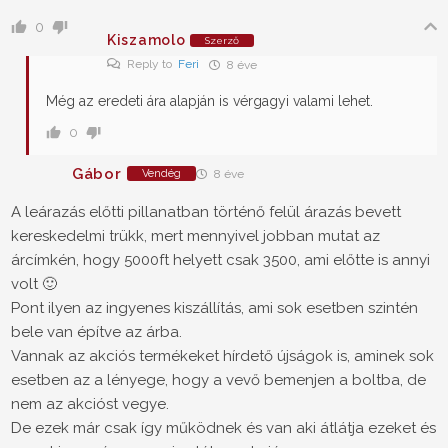
0
Kiszamolo
Szerző
Reply to
Feri
8 éve
Még az eredeti ára alapján is vérgagyi valami lehet.
0
Gábor
Vendég
8 éve
A leárazás előtti pillanatban történő felül árazás bevett
kereskedelmi trükk, mert mennyivel jobban mutat az
árcímkén, hogy 5000ft helyett csak 3500, ami előtte is annyi
volt 🙂
Pont ilyen az ingyenes kiszállítás, ami sok esetben szintén
bele van építve az árba.
Vannak az akciós termékeket hírdető újságok is, aminek sok
esetben az a lényege, hogy a vevő bemenjen a boltba, de
nem az akcióst vegye.
De ezek már csak így működnek és van aki átlátja ezeket és