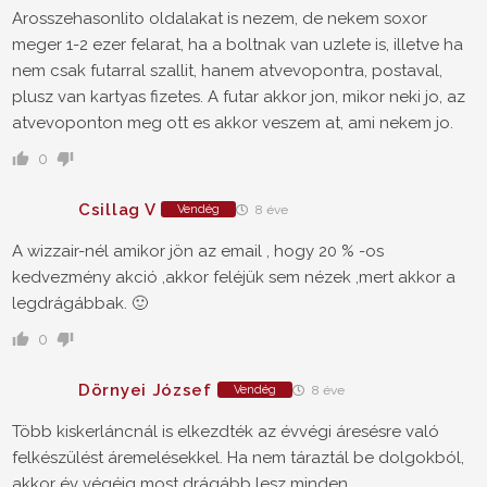
Arosszehasonlito oldalakat is nezem, de nekem soxor
meger 1-2 ezer felarat, ha a boltnak van uzlete is, illetve ha
nem csak futarral szallit, hanem atvevopontra, postaval,
plusz van kartyas fizetes. A futar akkor jon, mikor neki jo, az
atvevoponton meg ott es akkor veszem at, ami nekem jo.
0
Csillag V
Vendég
8 éve
A wizzair-nél amikor jön az email , hogy 20 % -os
kedvezmény akció ,akkor feléjük sem nézek ,mert akkor a
legdrágábbak. 🙂
0
Dörnyei József
Vendég
8 éve
Több kiskerláncnál is elkezdték az évvégi áresésre való
felkészülést áremelésekkel. Ha nem táraztál be dolgokból,
akkor év végéig most drágább lesz minden...