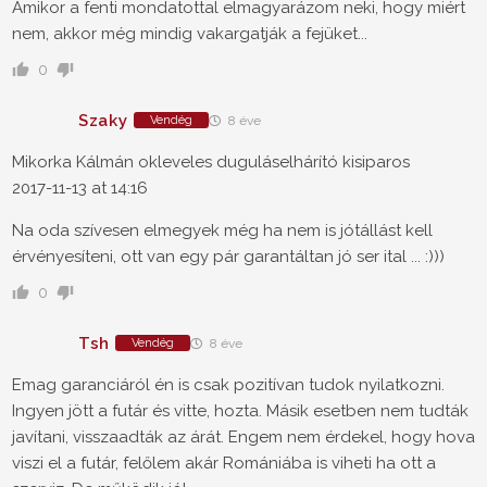
Amikor a fenti mondatottal elmagyarázom neki, hogy miért
nem, akkor még mindig vakargatják a fejüket...
0
Szaky
Vendég
8 éve
Mikorka Kálmán okleveles duguláselhárító kisiparos
2017-11-13 at 14:16
Na oda szívesen elmegyek még ha nem is jótállást kell
érvényesíteni, ott van egy pár garantáltan jó ser ital ... :)))
0
Tsh
Vendég
8 éve
Emag garanciáról én is csak pozitívan tudok nyilatkozni.
Ingyen jött a futár és vitte, hozta. Másik esetben nem tudták
javítani, visszaadták az árát. Engem nem érdekel, hogy hova
viszi el a futár, felőlem akár Romániába is viheti ha ott a