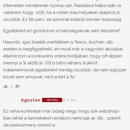
interneten mindennek nyoma van. Ráadásul hiába írják rá
valamire, hogy -25%, ha a neten más helyeken alapból is
olcsóbb. Ez fél perc, és azonnal kiderül minden turpisság.
Egyébként ez gondolom a hatóságoknak sem tetszene?
Hasonló, igaz kisebb mértékben a Tesco, Auchan, stb.
esetén is megfigyelhető, én most már a nagyobb akciókat
ellenőrzöm a konkurens online boltjában, hogy ott éppen
mennyi a % előtti ár. Ott is látni néhány trükköt
(valamennyivel egyébként mindig olcsóbb, de nem egyszer
közel sem annyival, mint a kiírt a %).
0
Agoston
Vendég
8 éve
Ez neha konkretan mar odaig megy, hogy sok webshop-
ban lehet a termekeket rendezni nemcsak ar, stb... szerint,
de kedvezmeny szerint is.