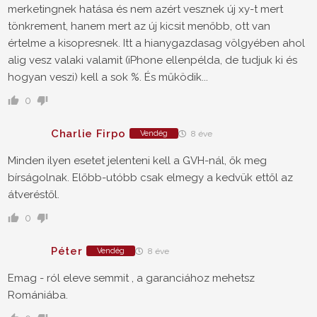
merketingnek hatása és nem azért vesznek új xy-t mert
tönkrement, hanem mert az új kicsit menőbb, ott van
értelme a kisopresnek. Itt a hianygazdasag völgyében ahol
alig vesz valaki valamit (iPhone ellenpélda, de tudjuk ki és
hogyan veszi) kell a sok %. És működik...
0
Charlie Firpo
Vendég
8 éve
Minden ilyen esetet jelenteni kell a GVH-nál, ők meg
bírságolnak. Előbb-utóbb csak elmegy a kedvük ettől az
átveréstől.
0
Péter
Vendég
8 éve
Emag - ról eleve semmit , a garanciához mehetsz
Romániába.