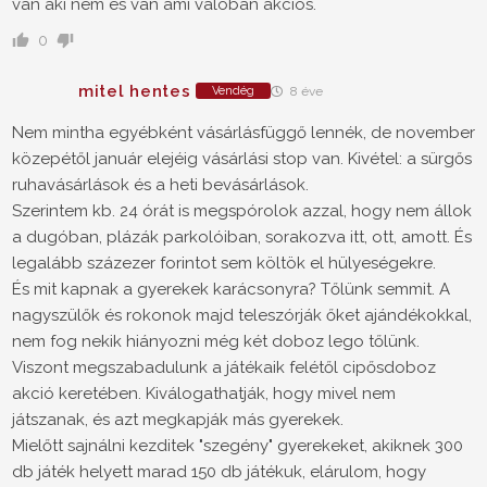
van aki nem és van ami valóban akciós.
0
mitel hentes
Vendég
8 éve
Nem mintha egyébként vásárlásfüggő lennék, de november
közepétől január elejéig vásárlási stop van. Kivétel: a sürgős
ruhavásárlások és a heti bevásárlások.
Szerintem kb. 24 órát is megspórolok azzal, hogy nem állok
a dugóban, plázák parkolóiban, sorakozva itt, ott, amott. És
legalább százezer forintot sem költök el hülyeségekre.
És mit kapnak a gyerekek karácsonyra? Tőlünk semmit. A
nagyszülők és rokonok majd teleszórják őket ajándékokkal,
nem fog nekik hiányozni még két doboz lego tőlünk.
Viszont megszabadulunk a játékaik felétől cipősdoboz
akció keretében. Kiválogathatják, hogy mivel nem
játszanak, és azt megkapják más gyerekek.
Mielőtt sajnálni kezditek "szegény" gyerekeket, akiknek 300
db játék helyett marad 150 db játékuk, elárulom, hogy