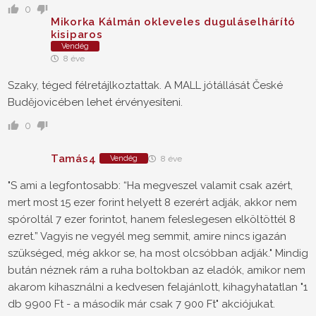
0
Mikorka Kálmán okleveles duguláselhárító
kisiparos
Vendég
8 éve
Szaky, téged félretájlkoztattak. A MALL jótállását České
Budějovicében lehet érvényesíteni.
0
Tamás4
Vendég
8 éve
"S ami a legfontosabb: “Ha megveszel valamit csak azért,
mert most 15 ezer forint helyett 8 ezerért adják, akkor nem
spóroltál 7 ezer forintot, hanem feleslegesen elköltöttél 8
ezret.” Vagyis ne vegyél meg semmit, amire nincs igazán
szükséged, még akkor se, ha most olcsóbban adják." Mindig
bután néznek rám a ruha boltokban az eladók, amikor nem
akarom kihasználni a kedvesen felajánlott, kihagyhatatlan "1
db 9900 Ft - a második már csak 7 900 Ft" akciójukat.