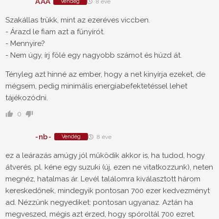
AAA
Vendég
8 éve
Szakállas trükk, mint az ezeréves viccben.
- Árazd le fiam azt a fűnyírót.
- Mennyire?
- Nem úgy, írj fölé egy nagyobb számot és húzd át.
Tényleg azt hinné az ember, hogy a net kinyírja ezeket, de
mégsem, pedig minimális energiabefektetéssel lehet
tájékozódni.
0
-nb-
Vendég
8 éve
ez a leárazás amúgy jól működik akkor is, ha tudod, hogy
átverés. pl. kéne egy suzuki (új, ezen ne vitatkozzunk), neten
megnéz, hatalmas ár. Levél találomra kiválasztott három
kereskedőnek, mindegyik pontosan 700 ezer kedvezményt
ad. Nézzünk negyediket: pontosan ugyanaz. Aztán ha
megveszed, mégis azt érzed, hogy spóroltál 700 ezret.