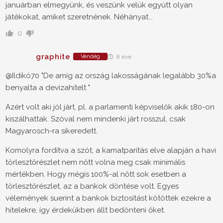
januárban elmegyünk, és veszünk velük együtt olyan
játékokat, amiket szeretnének. Néhányat...
0
graphite
Vendég
8 éve
@Ildikó70 "De amíg az ország lakosságának legalább 30%a
benyalta a devizahitelt "
Azért volt aki jól járt, pl. a parlamenti képviselők akik 180-on
kiszálhattak. Szóval nem mindenki járt rosszul, csak
Magyarosch-ra sikeredett.
Komolyra fordítva a szót, a kamatparítás elve alapján a havi
törlesztőrészlet nem nőtt volna meg csak minimális
mértékben. Hogy mégis 100%-al nőtt sok esetben a
törlesztőrészlet, az a bankok döntése volt. Egyes
vélemények suerint a bankok biztosítást kötöttek ezekre a
hitelekre, így érdekükben állt bedönteni őket.