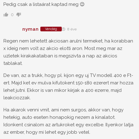
Pedig csak a listaárat kaptad meg 😉
0
nyman
Vendég
8 éve
Regen nem lehetett akciosan arulni termeket, ha korabban
x ideig nem volt az akcio elotti aron. Most meg mar az
uzletek kirakakataiban is megszivta a nap az akcios
tablakat.
De van, az a trukk, hogy pl. kijon egy uj TV modell 400 e Ft-
ert. Majd ket ev mulva kifutokent 150-180 ezerert mar hozza
lehet jutni. Ekkor is van mikor kiirjak a 400 ezerre, majd
leakciozzak.
Ha akarok venni vmit, ami nem surgos, akkor van, hogy
hetekig, auto eseten honapokig nezem a kinalatot.
Idonkent csinalom az artukroket egy excelbe. Ilyenkor latja
az ember, hogy mi lehet egy jobb vetel.