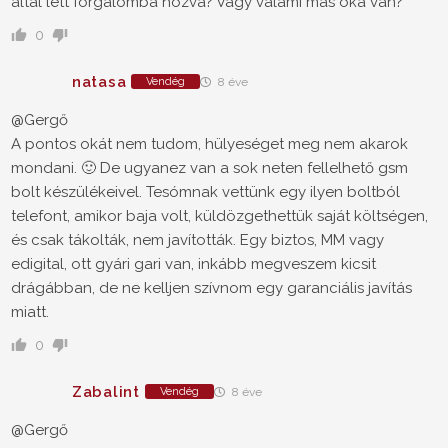
által lett forgalomba hozva? Vagy valami más oka van?
0
natasa
Vendég
8 éve
@Gergő
A pontos okát nem tudom, hülyeséget meg nem akarok
mondani. 🙂 De ugyanez van a sok neten fellelhető gsm
bolt készülékeivel. Tesómnak vettünk egy ilyen boltból
telefont, amikor baja volt, küldözgethettük saját költségen,
és csak tákolták, nem javították. Egy biztos, MM vagy
edigital, ott gyári gari van, inkább megveszem kicsit
drágábban, de ne kelljen szívnom egy garanciális javítás
miatt.
0
Zabalint
Vendég
8 éve
@Gergő