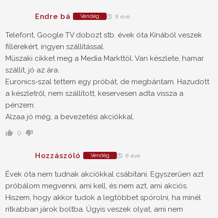
Endre bá
Vendég
8 éve
Telefont, Google TV dobozt stb. évek óta Kínából veszek
fillérekért, ingyen szállítással.
Műszaki cikket meg a Media Markttól. Van készlete, hamar
szállít, jó az ára.
Euronics-szal tettem egy próbát, de megbántam. Hazudott
a készletről, nem szállított, keservesen adta vissza a
pénzem.
Alzaa jó még, a bevezetési akciókkal.
0
Hozzászóló
Vendég
8 éve
Évek óta nem tudnak akciókkal csábítani. Egyszerűen azt
próbálom megvenni, ami kell, és nem azt, ami akciós.
Hiszem, hogy akkor tudok a legtöbbet spórolni, ha minél
ritkabban járok boltba. Úgyis veszek olyat, ami nem