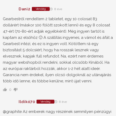
Dani2
Vendég
8 éve
Gearbestről rendeltem 2 tabletet, egy 10 colosat 83
dollárért (máskor 100 fölött szokott lenni) és egy 8 colosat
47-ért (70-80-ért adják egyébként). Még ingyen tartót is
kaptam az elsőhőz 🙂 A szállítás ingyenes, a vámot és áfát a
Gearbest intézi, és ez is ingyen volt. Kötöttem rá egy
biztosítást 5 dolcsiért, hogy ha rosszak lesznek vagy
elvesznek, kapjak full refundot. Na, ezért nem érdemes
magyar webshopból rendelni, sokkal olcsóbb Kínából. Ha
az európai raktárból hozzák, akkor 1-2 hét alatt ideér.
Garancia nem érdekel, ilyen olcsó dolgoknál az utánajárás
több idő lenne, és többe kerülne, mint újat venni.
0
Ildikó70
Vendég
8 éve
@graphite Az emberek nagy részének semmilyen pénzügyi