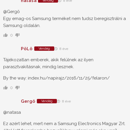
natasa
Vendég
8 éve
@Gergő
Egy emag-os Samsung terméket nem tudsz beregisztrálni a
Samsung oldalán.
0
PöLö
Vendég
8 éve
Tájékozatlan emberek, akik felülnek az ilyen
parasztvakításnak, mindig lesznek.
By the way: index.hu/napirajz/2016/11/25/felaron/
0
Gergő
Vendég
8 éve
@natasa
Ez azért lehet, mert nem a Samsung Electronics Magyar Zrt.