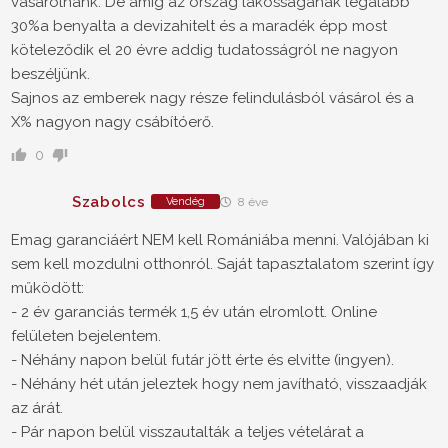
vásárolnánk. De amíg az ország lakosságának legalább
30%a benyalta a devizahitelt és a maradék épp most
köteleződik el 20 évre addig tudatosságról ne nagyon
beszéljünk.
Sajnos az emberek nagy része felindulásból vásárol és a
X% nagyon nagy csábítóerő.
0
Szabolcs
Vendég
8 éve
Emag garanciáért NEM kell Romániába menni. Valójában ki
sem kell mozdulni otthonról. Saját tapasztalatom szerint így
működött:
- 2 év garanciás termék 1,5 év után elromlott. Online
felületen bejelentem.
- Néhány napon belül futár jött érte és elvitte (ingyen).
- Néhány hét után jeleztek hogy nem javítható, visszaadják
az árát.
- Pár napon belül visszautalták a teljes vételárat a