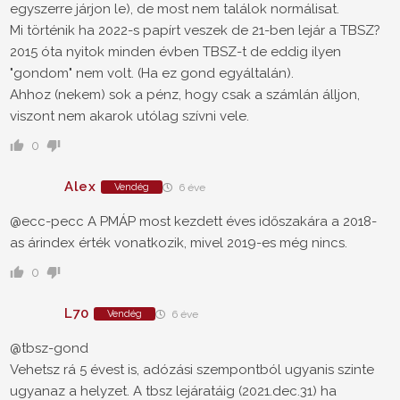
egyszerre járjon le), de most nem találok normálisat.
Mi történik ha 2022-s papírt veszek de 21-ben lejár a TBSZ?
2015 óta nyitok minden évben TBSZ-t de eddig ilyen
"gondom" nem volt. (Ha ez gond egyáltalán).
Ahhoz (nekem) sok a pénz, hogy csak a számlán álljon,
viszont nem akarok utólag szívni vele.
0
Alex
Vendég
6 éve
@ecc-pecc A PMÁP most kezdett éves időszakára a 2018-
as árindex érték vonatkozik, mivel 2019-es még nincs.
0
L70
Vendég
6 éve
@tbsz-gond
Vehetsz rá 5 évest is, adózási szempontból ugyanis szinte
ugyanaz a helyzet. A tbsz lejáratáig (2021.dec.31) ha