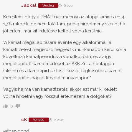
Jackal
Vendég
6 éve
Kerestem, hogy a PMÁP-nak mennyi az alapja, amire a +1,4-
1,7% rakódik, de nem találtam, pedig hirdetmény szerint ha
jól értem, már kihirdetésre kellett volna kerülnie:
"A kamat megállapítására évente egy alkalommal, a
kamatfizetést megelőző negyedik munkanapon kerül sor a
következő kamatperiódusra vonatkozóan, és az így
megállapított kamatmértéket az ÁKK Zrt. a honlapján
(akk.hu és allampapir.hu) teszi közzé, legkésőbb a kamat
megállapítás napját követő munkanapon."
Vagyis ha ma van kamatfizetés, akkor ezt már ki kellett
volna hirdetni vagy rosszul értelmezem a dolgokat?
0
cK
Vendég
6 éve
@tbsz-gond