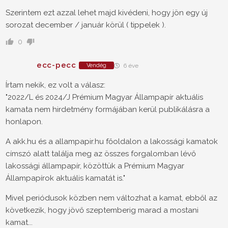
Szerintem ezt azzal lehet majd kivédeni, hogy jön egy új
sorozat december / január körül ( tippelek ).
0
ecc-pecc
Vendég
6 éve
Írtam nekik, ez volt a válasz:
"2022/L és 2024/J Prémium Magyar Állampapír aktuális
kamata nem hirdetmény formájában kerül publikálásra a
honlapon.
A akk.hu és a allampapir.hu főoldalon a lakossági kamatok
címszó alatt találja meg az összes forgalomban lévő
lakossági állampapír, közöttük a Prémium Magyar
Állampapírok aktuális kamatát is."
Mivel periódusok közben nem változhat a kamat, ebből az
következik, hogy jövő szeptemberig marad a mostani
kamat...