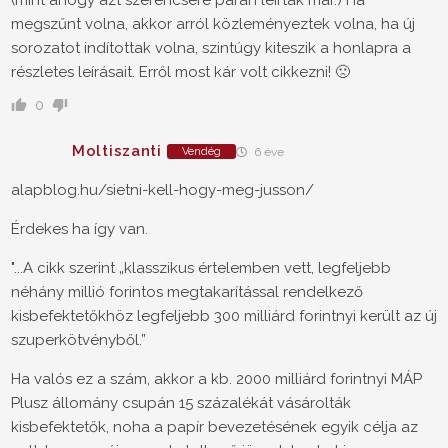
megszűnt volna, akkor arról közleményeztek volna, ha új
sorozatot indítottak volna, szintúgy kiteszik a honlapra a
részletes leírásait. Erről most kár volt cikkezni! 🙁
0
Moltiszanti
Vendég
6 éve
alapblog.hu/sietni-kell-hogy-meg-jusson/
Érdekes ha így van.
"...A cikk szerint „klasszikus értelemben vett, legfeljebb
néhány millió forintos megtakarítással rendelkező
kisbefektetőkhöz legfeljebb 300 milliárd forintnyi került az új
szuperkötvényből.”
Ha valós ez a szám, akkor a kb. 2000 milliárd forintnyi MÁP
Plusz állomány csupán 15 százalékát vásárolták
kisbefektetők, noha a papír bevezetésének egyik célja az