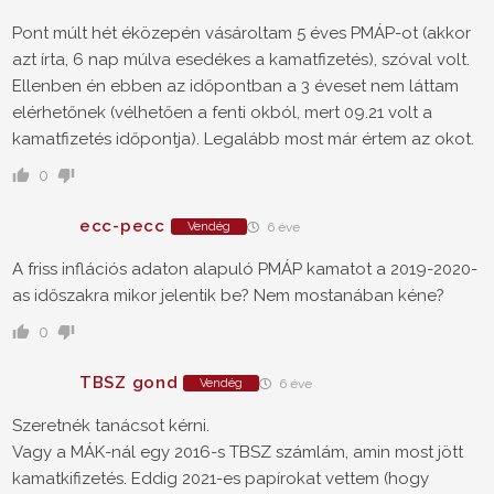
Pont múlt hét éközepén vásároltam 5 éves PMÁP-ot (akkor
azt írta, 6 nap múlva esedékes a kamatfizetés), szóval volt.
Ellenben én ebben az időpontban a 3 éveset nem láttam
elérhetőnek (vélhetően a fenti okból, mert 09.21 volt a
kamatfizetés időpontja). Legalább most már értem az okot.
0
ecc-pecc
Vendég
6 éve
A friss inflációs adaton alapuló PMÁP kamatot a 2019-2020-
as időszakra mikor jelentik be? Nem mostanában kéne?
0
TBSZ gond
Vendég
6 éve
Szeretnék tanácsot kérni.
Vagy a MÁK-nál egy 2016-s TBSZ számlám, amin most jött
kamatkifizetés. Eddig 2021-es papírokat vettem (hogy