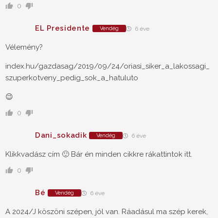
0
EL Presidente
Vendég
6 éve
Vélemény?
index.hu/gazdasag/2019/09/24/oriasi_siker_a_lakossagi_
szuperkotveny_pedig_sok_a_hatuluto
😉
0
Dani_sokadik
Vendég
6 éve
Klikkvadász cím 🙂 Bár én minden cikkre rákattintok itt.
0
Bé
Vendég
6 éve
A 2024/J köszöni szépen, jól van. Ráadásul ma szép kerek,