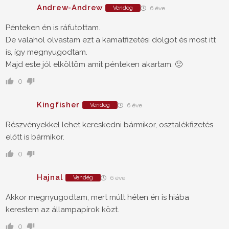
Andrew-Andrew
Vendég
6 éve
Pénteken én is ráfutottam.
De valahol olvastam ezt a kamatfizetési dolgot és most itt
is, így megnyugodtam.
Majd este jól elköltöm amit pénteken akartam. 🙂
0
Kingfisher
Vendég
6 éve
Részvényekkel lehet kereskedni bármikor, osztalékfizetés
előtt is bármikor.
0
Hajnal
Vendég
6 éve
Akkor megnyugodtam, mert múlt héten én is hiába
kerestem az állampapírok közt.
0