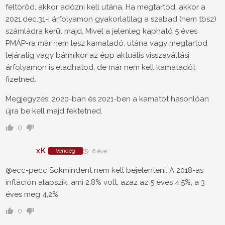
feltöröd, akkor adózni kell utána. Ha megtartod, akkor a
2021.dec.31-i árfolyamon gyakorlatilag a szabad (nem tbsz)
számládra kerül majd. Mivel a jelenleg kapható 5 éves
PMÁP-ra már nem lesz kamatadó, utána vagy megtartod
lejáratig vagy bármikor az épp aktuális visszaváltási
árfolyamon is eladhatod, de már nem kell kamatadót
fizetned.
Megjegyzés: 2020-ban és 2021-ben a kamatot hasonlóan
újra be kell majd fektetned.
0
xK
Vendég
6 éve
@ecc-pecc Sokmindent nem kell bejelenteni. A 2018-as
infláción alapszik, ami 2,8% volt, azaz az 5 éves 4,5%, a 3
éves meg 4,2%.
0