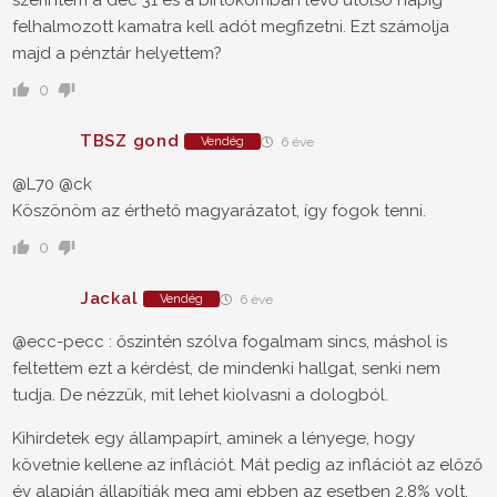
felhalmozott kamatra kell adót megfizetni. Ezt számolja
majd a pénztár helyettem?
0
TBSZ gond
Vendég
6 éve
@L70 @ck
Köszönöm az érthető magyarázatot, így fogok tenni.
0
Jackal
Vendég
6 éve
@ecc-pecc : őszintén szólva fogalmam sincs, máshol is
feltettem ezt a kérdést, de mindenki hallgat, senki nem
tudja. De nézzük, mit lehet kiolvasni a dologból.
Kihirdetek egy állampapírt, aminek a lényege, hogy
követnie kellene az inflációt. Mát pedig az inflációt az előző
év alapján állapítják meg ami ebben az esetben 2,8% volt.