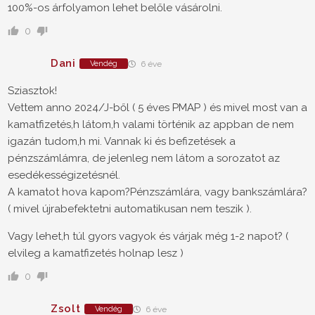
100%-os árfolyamon lehet belőle vásárolni.
0
Dani
Vendég
6 éve
Sziasztok!
Vettem anno 2024/J-ből ( 5 éves PMAP ) és mivel most van a
kamatfizetés,h látom,h valami történik az appban de nem
igazán tudom,h mi. Vannak ki és befizetések a
pénzszámlámra, de jelenleg nem látom a sorozatot az
esedékességizetésnél.
A kamatot hova kapom?Pénzszámlára, vagy bankszámlára?
( mivel újrabefektetni automatikusan nem teszik ).
Vagy lehet,h túl gyors vagyok és várjak még 1-2 napot? (
elvileg a kamatfizetés holnap lesz )
0
Zsolt
Vendég
6 éve