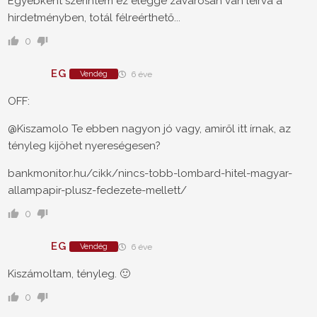
Egyébként szerintem ez eléggé zavarosan van leírva a
hirdetményben, totál félreérthető...
0
EG
Vendég
6 éve
OFF:
@Kiszamolo
Te ebben nagyon jó vagy, amiről itt írnak, az
tényleg kijöhet nyereségesen?
bankmonitor.hu/cikk/nincs-tobb-lombard-hitel-magyar-
allampapir-plusz-fedezete-mellett/
0
EG
Vendég
6 éve
Kiszámoltam, tényleg. 🙂
0