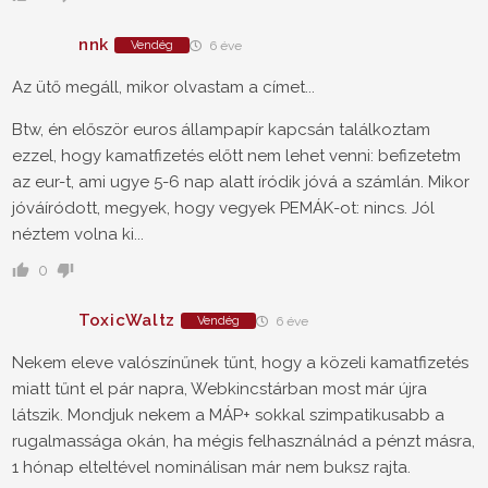
nnk
Vendég
6 éve
Az ütő megáll, mikor olvastam a címet...
Btw, én először euros állampapír kapcsán találkoztam
ezzel, hogy kamatfizetés előtt nem lehet venni: befizetetm
az eur-t, ami ugye 5-6 nap alatt íródik jóvá a számlán. Mikor
jóváíródott, megyek, hogy vegyek PEMÁK-ot: nincs. Jól
néztem volna ki...
0
ToxicWaltz
Vendég
6 éve
Nekem eleve valószínűnek tűnt, hogy a közeli kamatfizetés
miatt tűnt el pár napra, Webkincstárban most már újra
látszik. Mondjuk nekem a MÁP+ sokkal szimpatikusabb a
rugalmassága okán, ha mégis felhasználnád a pénzt másra,
1 hónap elteltével nominálisan már nem buksz rajta.