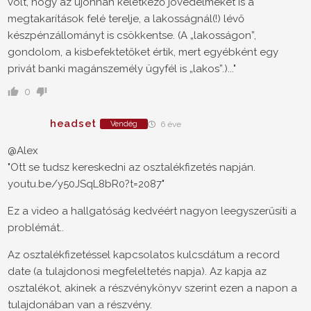
volt, hogy az újonnan keletkező jövedelmeket is a
megtakarítások felé terelje, a lakosságnál(!) lévő
készpénzállományt is csökkentse. (A „lakosságon”,
gondolom, a kisbefektetőket értik, mert egyébként egy
privát banki magánszemély ügyfél is „lakos”.)..."
0
headset
Vendég
6 éve
@Alex
"Ott se tudsz kereskedni az osztalékfizetés napján.
youtu.be/y50JSqL8bR0?t=2087"
Ez a video a hallgatóság kedvéért nagyon leegyszerűsíti a
problémát..
Az osztalékfizetéssel kapcsolatos kulcsdátum a record
date (a tulajdonosi megfeleltetés napja). Az kapja az
osztalékot, akinek a részvénykönyv szerint ezen a napon a
tulajdonában van a részvény.