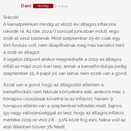
Dani
Vendég
6 éve
Srácok!
A kamatprémium mindig az előző évi átlagos inflácóra
rakódik rá. Az idei, 2024/J sorozat júniusban indult, ergo
2018-at veszi bázisnak. Most szeptember 25-én csak egy
tört forduló volt, nem állapíthatnak meg más kamatot mint
a 2018-as átlagot.
A legelső időpont amikor megnézhetik a 2019-es átlagos
inflát az majd 2020-ban lesz, annak a kamatfordulója pedig
szeptember 25. A papír jól van leírva, nem ezzel van a gond.
Azzal van a gond, hogy az átlagostól eltérően a
kamatforduló nem február környékére esik, amikoris max. 1
hónapos csúszással követné le az inflációt, hanem 9
hónapos eltérés van a szeptemberi kifizetés miatt. Sajnos
így nagy valószínűséggal az lesz, hogy az átlagos infláció
mértéke 2019-re vhol 2.8 - 3.0% közé fog esni, hiába volt az
első félévben bőven 3% felett.