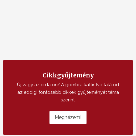
Cikkgyűjtemény
Új vagy az oldalon? A gombra kattintva találod
az eddigi fontosabb cikkek gyűjteményét téma
szerint.
Megnézem!