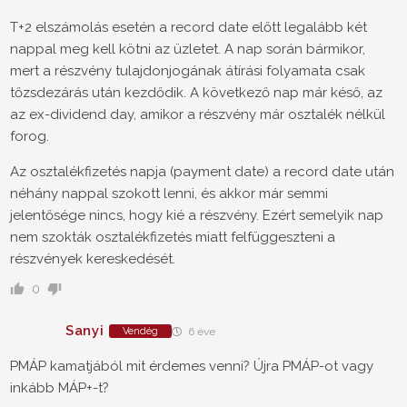
T+2 elszámolás esetén a record date előtt legalább két
nappal meg kell kötni az üzletet. A nap során bármikor,
mert a részvény tulajdonjogának átírási folyamata csak
tőzsdezárás után kezdődik. A következő nap már késő, az
az ex-dividend day, amikor a részvény már osztalék nélkül
forog.
Az osztalékfizetés napja (payment date) a record date után
néhány nappal szokott lenni, és akkor már semmi
jelentősége nincs, hogy kié a részvény. Ezért semelyik nap
nem szokták osztalékfizetés miatt felfüggeszteni a
részvények kereskedését.
0
Sanyi
Vendég
6 éve
PMÁP kamatjából mit érdemes venni? Újra PMÁP-ot vagy
inkább MÁP+-t?