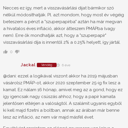
Necces ez így, mert a visszavásárlási dijat bármikor szó
nélkül módosíthatják. Pl. azt mondom, hogy most év végéig
beteszem a pénzt a "szuperpapírba" aztán ha már megvan
a hivatalos éves infláció, akkor átteszem PMÁPba (vagy
nem). Erre ők mondhatják azt, hogy a "szuperpapír"
visszavásárlási díja is innentől 2% a 0.25% helyett, így jártál.
0
Jackal
Vendég
6 éve
@dani: ezzel a logikával viszont akkor ha 2019 májusban
vásárolsz PMÁP-ot, akkor 2020 szeptember 25-ig fix lesz a
kamat. Ez nálam 16 hónap, amivel meg az a gond, hogy ez
így igencsak nagy csúszás ahhoz, hogy a papír kamata
jelentősen eltérjen a valóságtól. A szalámit ugyanis egyből
ki kell majd fizetni a boltban, annak az árában már benne
lesz az infláció, az nem vár majd másfél évet.