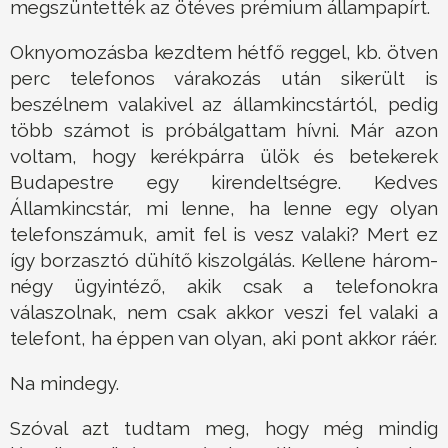
megszüntették az ötéves prémium állampapírt.
Oknyomozásba kezdtem hétfő reggel, kb. ötven
perc telefonos várakozás után sikerült is
beszélnem valakivel az államkincstártól, pedig
több számot is próbálgattam hívni. Már azon
voltam, hogy kerékpárra ülök és betekerek
Budapestre egy kirendeltségre. Kedves
Államkincstár, mi lenne, ha lenne egy olyan
telefonszámuk, amit fel is vesz valaki? Mert ez
így borzasztó dühítő kiszolgálás. Kellene három-
négy ügyintéző, akik csak a telefonokra
válaszolnak, nem csak akkor veszi fel valaki a
telefont, ha éppen van olyan, aki pont akkor ráér.
Na mindegy.
Szóval azt tudtam meg, hogy még mindig