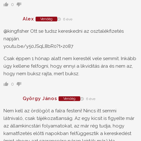
0
Alex
Vendég
6 éve
@kingfisher Ott se tudsz kereskedni az osztalékfizetés
napján.
youtu.be/y50JSqL8bR0?t=2087
Csak éppen 1 hónap alatt nem kerestél vele semmit. Inkább
úgy kellene felfogni, hogy ennyi a likviditás ára és nem az,
hogy nem buksz rajta, mert buksz.
0
György János
Vendég
6 éve
Nem kell az ördögöt a falra festeni! Nincs itt semmi
látnivaló, csak tájékozatlanság. Az egy kicsit is figyelte már
az államkincstári folyamatokat, az már rég tudja, hogy
kamatfizetés előtti napokban felfüggesztik a kereskedést
(mint ahogy azt szerencsére páran leírták már.) Ha