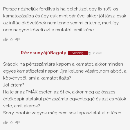
Persze nézhetjük fordítva is ha belehúzol egy fix 10%-os
kamatozásúba és úgy esik mint pár éve, akkor jól jársz, csak
az inflációkövetőnek nem lenne semmi értelme, mert így
nem nagyon követi azt a mutatót, amit kéne.
0
RézcsunyájúBagoly
Vendég
6 éve
Srácok, ha pénzszámlára kapom a kamatot, akkor minden
egyes kamatfizetési napon újra kellene vásárolnom abból a
kötvényből, ami a kamatot fialta?
Jól értem?
Ha lejár az PMÁK esetén az öt év, akkor meg az összes
értékpapír átalakul pénzszámla egyenleggé és azt csinálok
vele, amit akarok?
Sorry, noobie vagyok még nem sok tapasztalattal e téren.
0