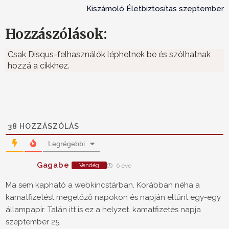
Kiszámoló Életbiztosítás szeptember
Hozzászólások:
Csak Disqus-felhasználók léphetnek be és szólhatnak
hozzá a cikkhez.
38
HOZZÁSZÓLÁS
Legrégebbi
Gagabe
Vendég
6 éve
Ma sem kapható a webkincstárban. Korábban néha a
kamatfizetést megelőző napokon és napján eltűnt egy-egy
állampapír. Talán itt is ez a helyzet. kamatfizetés napja
szeptember 25.