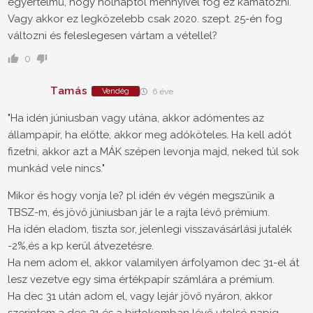
egyértelmű, hogy holnaptól mennyivel fog ez kamatozni.
Vagy akkor ez legközelebb csak 2020. szept. 25-én fog
változni és feleslegesen vártam a vétellel?
0
Tamás
Vendég
6 éve
"Ha idén júniusban vagy utána, akkor adómentes az
állampapír, ha előtte, akkor meg adóköteles. Ha kell adót
fizetni, akkor azt a MÁK szépen levonja majd, neked túl sok
munkád vele nincs."
Mikor és hogy vonja le? pl idén év végén megszűnik a
TBSZ-m, és jövő júniusban jár le a rajta lévő prémium.
Ha idén eladom, tiszta sor, jelenlegi visszavásárlási jutalék
-2%,és a kp kerül átvezetésre.
Ha nem adom el, akkor valamilyen árfolyamon dec 31-el át
lesz vezetve egy sima értékpapír számlára a prémium.
Ha dec 31 után adom el, vagy lejár jövő nyáron, akkor
szerintem a dec 31 és a birtokomban lévő utolsó napig