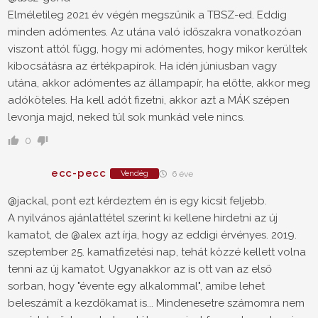
Elméletileg 2021 év végén megszűnik a TBSZ-ed. Eddig
minden adómentes. Az utána való időszakra vonatkozóan
viszont attól függ, hogy mi adómentes, hogy mikor kerültek
kibocsátásra az értékpapírok. Ha idén júniusban vagy
utána, akkor adómentes az állampapír, ha előtte, akkor meg
adóköteles. Ha kell adót fizetni, akkor azt a MÁK szépen
levonja majd, neked túl sok munkád vele nincs.
0
ecc-pecc
Vendég
6 éve
@jackal, pont ezt kérdeztem én is egy kicsit feljebb.
A nyilvános ajánlattétel szerint ki kellene hirdetni az új
kamatot, de @alex azt írja, hogy az eddigi érvényes. 2019.
szeptember 25. kamatfizetési nap, tehát közzé kellett volna
tenni az új kamatot. Ugyanakkor az is ott van az első
sorban, hogy "évente egy alkalommal", amibe lehet
beleszámít a kezdőkamat is... Mindenesetre számomra nem