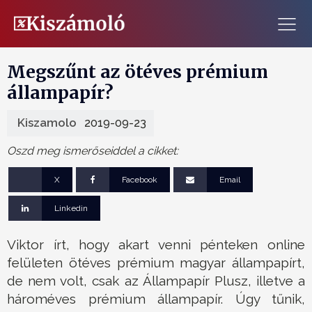
Megszűnt az ötéves prémium
állampapír?
Kiszamolo
2019-09-23
Oszd meg ismerőseiddel a cikket:
X
Facebook
Email
Linkedin
Viktor írt, hogy akart venni pénteken online
felületen ötéves prémium magyar állampapírt,
de nem volt, csak az Állampapír Plusz, illetve a
hároméves prémium állampapír. Úgy tűnik,