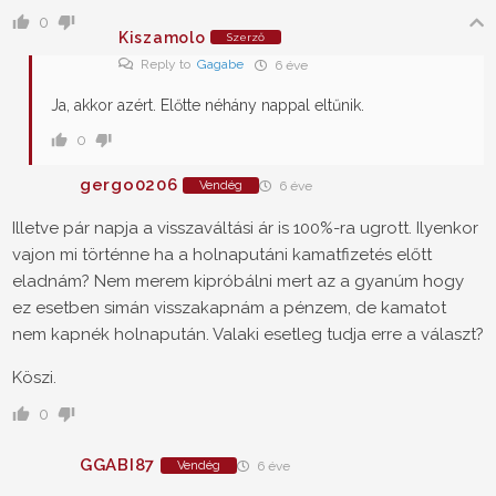
0
Kiszamolo
Szerző
Reply to
Gagabe
6 éve
Ja, akkor azért. Előtte néhány nappal eltűnik.
0
gergo0206
Vendég
6 éve
Illetve pár napja a visszaváltási ár is 100%-ra ugrott. Ilyenkor
vajon mi történne ha a holnaputáni kamatfizetés előtt
eladnám? Nem merem kipróbálni mert az a gyanúm hogy
ez esetben simán visszakapnám a pénzem, de kamatot
nem kapnék holnapután. Valaki esetleg tudja erre a választ?
Köszi.
0
GGABI87
Vendég
6 éve