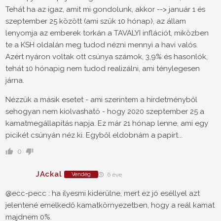
Tehát ha az igaz, amit mi gondolunk, akkor --> január 1 és
szeptember 25 között (ami szűk 10 hónap), az állam
lenyomja az emberek torkán a TAVALYI inflációt, miközben
te a KSH oldalán meg tudod nézni mennyi a havi valós.
Azért nyáron voltak ott csúnya számok, 3,9% és hasonlók,
tehát 10 hónapig nem tudod realizálni, ami ténylegesen
járna.
Nézzük a másik esetet - ami szerintem a hirdetményből
sehogyan nem kiolvasható - hogy 2020 szeptember 25 a
kamatmegállapítás napja. Ez már 21 hónap lenne, ami egy
picikét csúnyán néz ki. Egyből eldobnám a papírt...
0
JAckal
Vendég
6 éve
@ecc-pecc : ha ilyesmi kiderülne, mert ez jó eséllyel azt
jelentené emelkedő kamatkörnyezetben, hogy a reál kamat
majdnem 0%.