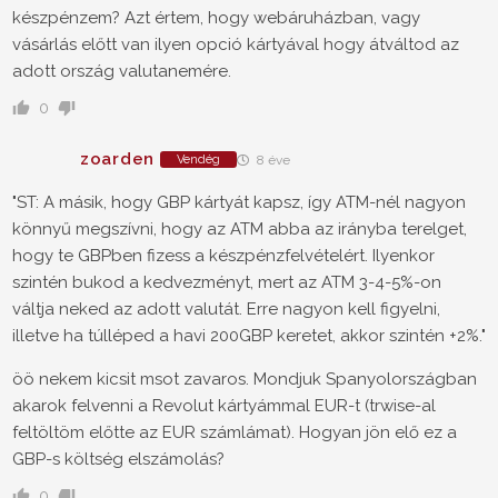
készpénzem? Azt értem, hogy webáruházban, vagy
vásárlás előtt van ilyen opció kártyával hogy átváltod az
adott ország valutanemére.
0
zoarden
Vendég
8 éve
"ST: A másik, hogy GBP kártyát kapsz, így ATM-nél nagyon
könnyű megszívni, hogy az ATM abba az irányba terelget,
hogy te GBPben fizess a készpénzfelvételért. Ilyenkor
szintén bukod a kedvezményt, mert az ATM 3-4-5%-on
váltja neked az adott valutát. Erre nagyon kell figyelni,
illetve ha túlléped a havi 200GBP keretet, akkor szintén +2%."
öö nekem kicsit msot zavaros. Mondjuk Spanyolországban
akarok felvenni a Revolut kártyámmal EUR-t (trwise-al
feltöltöm előtte az EUR számlámat). Hogyan jön elő ez a
GBP-s költség elszámolás?
0