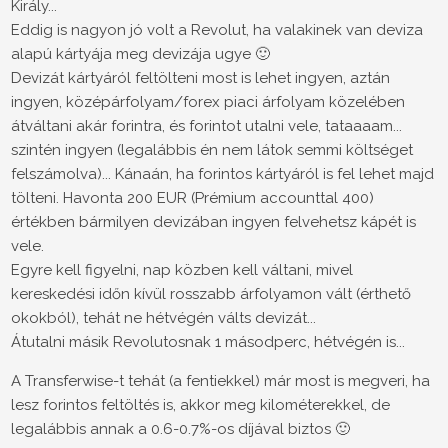
Király...
Eddig is nagyon jó volt a Revolut, ha valakinek van deviza
alapú kártyája meg devizája ugye 🙂
Devizát kártyáról feltölteni most is lehet ingyen, aztán
ingyen, középárfolyam/forex piaci árfolyam közelében
átváltani akár forintra, és forintot utalni vele, tataaaam...
szintén ingyen (legalábbis én nem látok semmi költséget
felszámolva)... Kánaán, ha forintos kártyáról is fel lehet majd
tölteni. Havonta 200 EUR (Prémium accounttal 400)
értékben bármilyen devizában ingyen felvehetsz kápét is
vele.
Egyre kell figyelni, nap közben kell váltani, mivel
kereskedési időn kívül rosszabb árfolyamon vált (érthető
okokból), tehát ne hétvégén válts devizát...
Átutalni másik Revolutosnak 1 másodperc, hétvégén is...
A Transferwise-t tehát (a fentiekkel) már most is megveri, ha
lesz forintos feltöltés is, akkor meg kilométerekkel, de
legalábbis annak a 0.6-0.7%-os díjával biztos 🙂