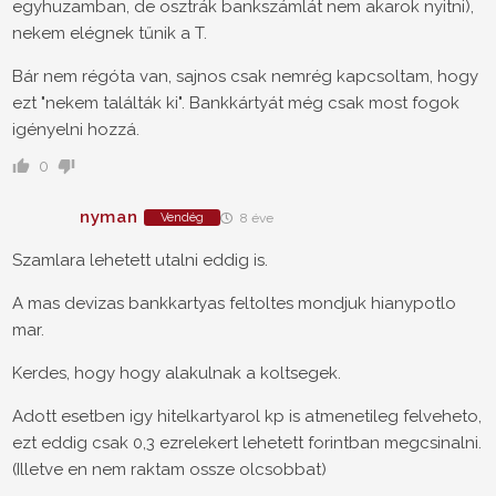
egyhuzamban, de osztrák bankszámlát nem akarok nyitni),
nekem elégnek tűnik a T.
Bár nem régóta van, sajnos csak nemrég kapcsoltam, hogy
ezt "nekem találták ki". Bankkártyát még csak most fogok
igényelni hozzá.
0
nyman
Vendég
8 éve
Szamlara lehetett utalni eddig is.
A mas devizas bankkartyas feltoltes mondjuk hianypotlo
mar.
Kerdes, hogy hogy alakulnak a koltsegek.
Adott esetben igy hitelkartyarol kp is atmenetileg felveheto,
ezt eddig csak 0,3 ezrelekert lehetett forintban megcsinalni.
(Illetve en nem raktam ossze olcsobbat)