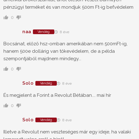
pénzügyi terméket és van mondjuk 500m Ft-ig bef.védelem
0
naa
Vendég
8 éve
Bocsánat, előző hsz-omban amerikában nem 500mFt-ig,
hanem 500e dollárig van tőkevédelem, de a példa
szempontjából majdnem mindegy...
0
Solo
Vendég
8 éve
És megjelent a Forint a Revolut Bétában.... mai hír
0
Solo
Vendég
8 éve
Illetve a Revolut nem veszteséges már egy ideje, ha valaki