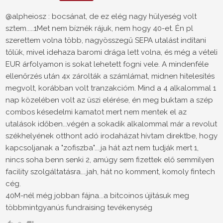
@alpheiosz : bocsánat, de ez elég nagy hülyeség volt
sztem.....1Met nem bíznék rájuk, nem hogy 40-et. Én pl
szerettem volna több, nagyösszegű SEPA utalást indítani
tőlük, mivel idehaza baromi drága lett volna, és még a vételi
EUR árfolyamon is sokat lehetett fogni vele. A mindenféle
ellenőrzés után 4x zárolták a számlámat, midnen hitelesítés
megvolt, korábban volt tranzakcióm. Mind a 4 alkalommal 1
nap közelében volt az üszi elérése, én meg buktam a szép
combos késedelmi kamatot mert nem mentek el az
utalások időben...végén a sokadik alkalommal már a revolut
székhelyének otthont adó irodaházat hívtam direktbe, hogy
kapcsoljanak a "zofiszba"....ja hát azt nem tudják mert 1,
nincs soha benn senki 2, amúgy sem fizettek elő semmilyen
facility szolgáltatásra....jah, hát no komment, komoly fintech
cég.
40M-nél még jobban fájna...a bitcoinos újításuk meg
többmintgyanús fundraising tevékenység