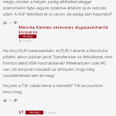
mégis, minden a helyén, pedig elhiheted eléggé
számonkérő fajta vagyok (szakmai ártalom 15 év adózás
után). A HUF feltöltést én is várom, de addig sem használni?
0
Mikorka Kálmán okleveles duguláselhárító
kisiparos
Vendég
8 éve
Ha nincs EUR bankszámlám, és EUR-t akarok a Revolutra
juttatni, akkor jobban járok Transferwise-os feltöltéssel, mint
forintos debit VISA használatával? (Hitelkártyám csak MC
van, ott annyival rosszabb az árfolyam, hogy még
visszatérítéssel sem éri meg)
Ha jobb a TW, valaki leírná a menetét? TW accountom
nincs még.
0
ST
Vendég
8 éve