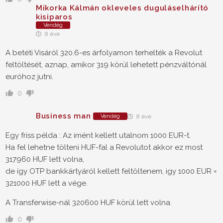
Mikorka Kálmán okleveles duguláselhárító
kisiparos
Vendég
8 éve
A betéti Visáról 320.6-es árfolyamon terhelték a Revolut
feltöltését, aznap, amikor 319 körül lehetett pénzváltónál
euróhoz jutni.
0
Business man
Vendég
8 éve
Egy friss példa : Az imént kellett utalnom 1000 EUR-t.
Ha fel lehetne tölteni HUF-fal a Revolutot akkor ez most
317960 HUF lett volna,
de így OTP bankkártyáról kellett feltöltenem, igy 1000 EUR =
321000 HUF lett a vége.
A Transferwise-nál 320600 HUF körül lett volna.
0