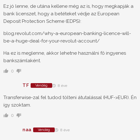
Ez jó lenne, de utána kellene még az is, hogy megkapják a
bank licenszet, hogy a betéteket védje az European
Deposit Protection Scheme (EDPS):
blog.revolut.com/why-a-european-banking-licence-will-
be-a-huge-deal-for-your-revolut-account/
Ha ez is meglenne, akkor lehetne használni fő ingyenes
bankszámlaként.
0
TF
Vendég
8 éve
Transferwise-zal fel tudod tölteni átutalással (HUF->EUR). Én
így szoktam.
0
naa
Vendég
8 éve