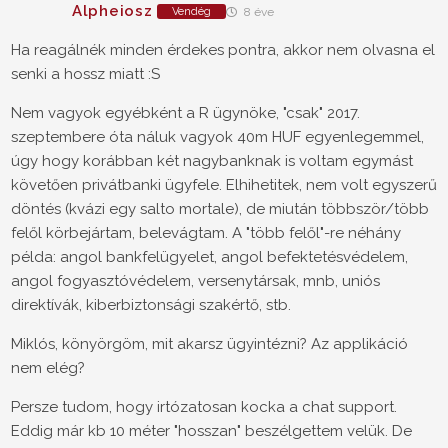
Alpheiosz
Vendég
8 éve
Ha reagálnék minden érdekes pontra, akkor nem olvasna el
senki a hossz miatt :S
Nem vagyok egyébként a R ügynöke, "csak" 2017.
szeptembere óta náluk vagyok 40m HUF egyenlegemmel,
úgy hogy korábban két nagybanknak is voltam egymást
követően privátbanki ügyfele. Elhihetitek, nem volt egyszerű
döntés (kvázi egy salto mortale), de miután többször/több
felől körbejártam, belevágtam. A "több felől"-re néhány
példa: angol bankfelügyelet, angol befektetésvédelem,
angol fogyasztóvédelem, versenytársak, mnb, uniós
direktívák, kiberbiztonsági szakértő, stb.
Miklós, könyörgöm, mit akarsz ügyintézni? Az applikáció
nem elég?
Persze tudom, hogy irtózatosan kocka a chat support.
Eddig már kb 10 méter "hosszan" beszélgettem velük. De