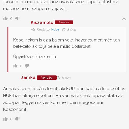
funkció, de max utazáshoz nyaraláshoz, sepa utaláshoz,
máshoz nem...szépen csínjával..
0
Kiszamolo
Szerző
Reply to
Kobe
8 éve
Kobe, nekem is ez a bajom vele. Ingyenes, mert még van
befektető, aki tolja bele a millió dollárokat.
Ügyintézés közel nulla.
0
Janika
Vendég
8 éve
Annak viszont ideális lehet, aki EUR-ban kapja a fizetését és
HUF-ban akarja elkölteni. Ha van valakinek tapasztalata az
app-pal, legyen szíves kommentben megosztani!
Köszönöm!
0