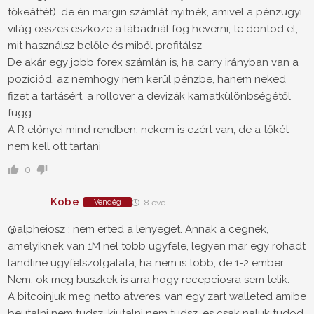
tőkeáttét), de én margin számlát nyitnék, amivel a pénzügyi
világ összes eszköze a lábadnál fog heverni, te döntöd el,
mit használsz belőle és miből profitálsz
De akár egy jobb forex számlán is, ha carry irányban van a
pozíciód, az nemhogy nem kerül pénzbe, hanem neked
fizet a tartásért, a rollover a devizák kamatkülönbségétől
függ.
A R előnyei mind rendben, nekem is ezért van, de a tőkét
nem kell ott tartani
0
Kobe
Vendég
8 éve
@alpheiosz : nem erted a lenyeget. Annak a cegnek,
amelyiknek van 1M nel tobb ugyfele, legyen mar egy rohadt
landline ugyfelszolgalata, ha nem is tobb, de 1-2 ember.
Nem, ok meg buszkek is arra hogy recepciosra sem telik.
A bitcoinjuk meg netto atveres, van egy zart walleted amibe
beutalni nem tudsz, kiutalni nem tudsz, es csak naluk tudod