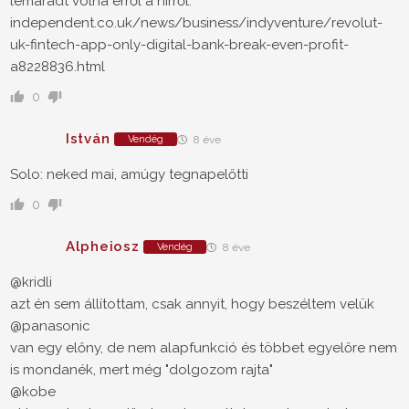
lemaradt volna erről a hírről.
independent.co.uk/news/business/indyventure/revolut-
uk-fintech-app-only-digital-bank-break-even-profit-
a8228836.html
0
István
Vendég
8 éve
Solo: neked mai, amúgy tegnapelőtti
0
Alpheiosz
Vendég
8 éve
@kridli
azt én sem állítottam, csak annyit, hogy beszéltem velük
@panasonic
van egy előny, de nem alapfunkció és többet egyelőre nem
is mondanék, mert még "dolgozom rajta"
@kobe