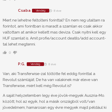
Csaba
Vendég
8 éve
Miert ne lehetne feltolteni forinttal? En nem reg utaltam ra
forintot, ami forintban is maradt a szamlan es csak akkor
valtottam at amikor kellett mas deviza. Csak nyitni kell egy
HUF szamlat is. Amit profie/account deatils/add account-
tal lehet megtenni.
0
P.G.
Vendég
8 éve
Van, aki Transferwise-zal töltötte fel eddig forinttal a
Revolut számláját. De ha van valakinek már eleve van
Transferwise, miért kell még Revolut is?
A saját helyzetemben (egy éve jövök-megyek Auszria-Mo.
között; hol az egyik, hol a másik országból volt/van
jövedelmem; hamarosan egy évre megyek majd például ki