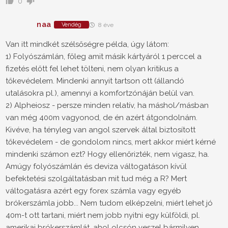
0
naa
Vendég
8 éve
Van itt mindkét szélsőségre példa, úgy látom:
1) Folyószámlán, főleg amit másik kártyáról 1 perccel a
fizetés előtt fel lehet tölteni, nem olyan kritikus a
tőkevédelem. Mindenki annyit tartson ott (állandó
utalásokra pl.), amennyi a komfortzónáján belül van.
2) Alpheiosz - persze minden relatív, ha máshol/másban
van még 400m vagyonod, de én azért átgondolnám.
Kivéve, ha tényleg van angol szervek által biztosított
tőkevédelem - de gondolom nincs, mert akkor miért kérné
mindenki számon ezt? Hogy ellenőrizték, nem vigasz, ha.
Amúgy folyószámlán és deviza váltogatáson kívül
befektetési szolgáltatásban mit tud még a R? Mert
váltogatásra azért egy forex számla vagy egyéb
brókerszámla jobb... Nem tudom elképzelni, miért lehet jó
40m-t ott tartani, miért nem jobb nyitni egy külföldi, pl.
amerikai brókerszámlát, ahol olcsón veszel bármilyen