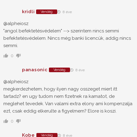
kridli
Vendég
8 éve
@alpheiosz
"angol befektetésvédelem" --> szerintem nincs semmi
befektetésvédelem. Nincs még banki licencük, addig nincs
semmi.
0
panasonic
Vendég
8 éve
@alpheiosz
megkerdezhetem, hogy ilyen nagy osszeget miert itt
tartadz? en ugy tudom nem fizetnek ra kamatot, de
meglehet tevedek. Van valami extra elony ami kompenzalja
ezt, csak eddig elkerulte a figyelmem? Elore is koszi.
0
Kobe
Vendég
8 éve