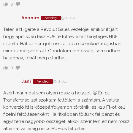
0
Anonim
Vendég
8 éve
Télen azt ígérte a Revolut Sales vezetője, amikor itt járt,
hogy áprilisban lesz HUF feltöltés, azaz tényleges HUF
számla. Hát ez nem jött össze, de a cseheknél májusban
mindez megvalósult. Gondolom fontossági sorrendben
haladnak, tehát még eltarthat.
0
Jani
Vendég
8 éve
Azért már most sem olyan rossz a helyzet. 🙂 Én pl.
Transferwise-zal szoktam feltölteni a számlám. A valuta
konverzió itt is középárfolyamon történik, és 420 Ft-ot kell
fizetni feltöltésenként. Ha ritkábban töltünk fel pénzt és
egyszerre nagyobb összeget, akkor szerintem ez nem rossz
alternatíva, amíg nincs HUF-os feltöltés.