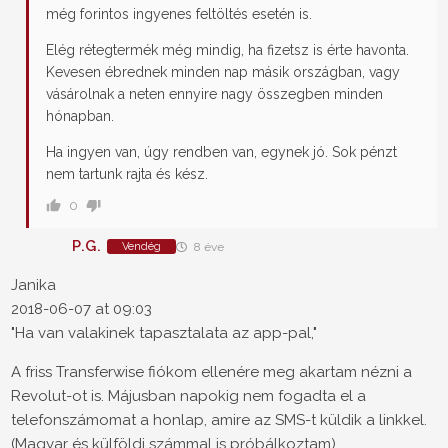
még forintos ingyenes feltöltés esetén is.
Elég rétegtermék még mindig, ha fizetsz is érte havonta.
Kevesen ébrednek minden nap másik országban, vagy
vásárolnak a neten ennyire nagy összegben minden
hónapban.
Ha ingyen van, úgy rendben van, egynek jó. Sok pénzt
nem tartunk rajta és kész.
0
P.G.
Vendég
8 éve
Janika
2018-06-07 at 09:03
"Ha van valakinek tapasztalata az app-pal,"
A friss Transferwise fiókom ellenére meg akartam nézni a
Revolut-ot is. Májusban napokig nem fogadta el a
telefonszámomat a honlap, amire az SMS-t küldik a linkkel.
(Magyar és külföldi számmal is próbálkoztam).