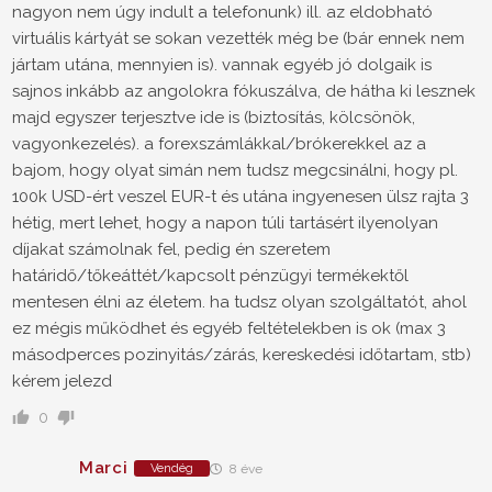
nagyon nem úgy indult a telefonunk) ill. az eldobható
virtuális kártyát se sokan vezették még be (bár ennek nem
jártam utána, mennyien is). vannak egyéb jó dolgaik is
sajnos inkább az angolokra fókuszálva, de hátha ki lesznek
majd egyszer terjesztve ide is (biztosítás, kölcsönök,
vagyonkezelés). a forexszámlákkal/brókerekkel az a
bajom, hogy olyat simán nem tudsz megcsinálni, hogy pl.
100k USD-ért veszel EUR-t és utána ingyenesen ülsz rajta 3
hétig, mert lehet, hogy a napon túli tartásért ilyenolyan
díjakat számolnak fel, pedig én szeretem
határidő/tőkeáttét/kapcsolt pénzügyi termékektől
mentesen élni az életem. ha tudsz olyan szolgáltatót, ahol
ez mégis működhet és egyéb feltételekben is ok (max 3
másodperces pozinyitás/zárás, kereskedési időtartam, stb)
kérem jelezd
0
Marci
Vendég
8 éve