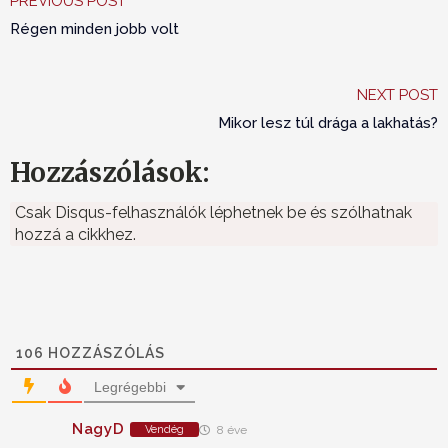
PREVIOUS POST
Régen minden jobb volt
NEXT POST
Mikor lesz túl drága a lakhatás?
Hozzászólások:
Csak Disqus-felhasználók léphetnek be és szólhatnak
hozzá a cikkhez.
106
HOZZÁSZÓLÁS
Legrégebbi
NagyD
Vendég
8 éve