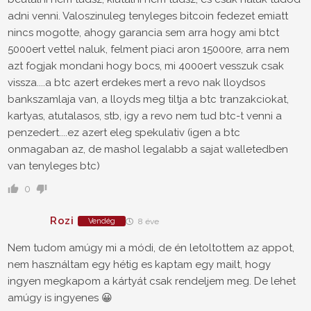
adni venni. Valoszinuleg tenyleges bitcoin fedezet emiatt
nincs mogotte, ahogy garancia sem arra hogy ami btct
5000ert vettel naluk, felment piaci aron 15000re, arra nem
azt fogjak mondani hogy bocs, mi 4000ert vesszuk csak
vissza....a btc azert erdekes mert a revo nak lloydsos
bankszamlaja van, a lloyds meg tiltja a btc tranzakciokat,
kartyas, atutalasos, stb, igy a revo nem tud btc-t venni a
penzedert....ez azert eleg spekulativ (igen a btc
onmagaban az, de mashol legalabb a sajat walletedben
van tenyleges btc)
0
Rozi
Vendég
8 éve
Nem tudom amúgy mi a módi, de én letoltottem az appot,
nem használtam egy hétig es kaptam egy mailt, hogy
ingyen megkapom a kártyát csak rendeljem meg. De lehet
amúgy is ingyenes 😀