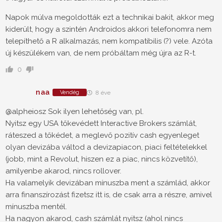
Napok múlva megoldották ezt a technikai bakit, akkor meg
kiderült, hogy a szintén Androidos akkori telefonomra nem
telepíthető a R alkalmazás, nem kompatibilis (?) vele. Azóta
új készülékem van, de nem próbáltam még újra az R-t.
0
naa
Vendég
8 éve
@alpheiosz Sok ilyen lehetőség van, pl.
Nyitsz egy USA tőkevédett Interactive Brokers számlát,
ráteszed a tőkédet, a meglevő pozitív cash egyenleget
olyan devizába váltod a devizapiacon, piaci feltételekkel
(jobb, mint a Revolut, hiszen ez a piac, nincs közvetítő),
amilyenbe akarod, nincs rollover.
Ha valamelyik devizában mínuszba ment a számlád, akkor
arra finanszírozást fizetsz itt is, de csak arra a részre, amivel
mínuszba mentél.
Ha nagyon akarod, cash számlát nyitsz (ahol nincs