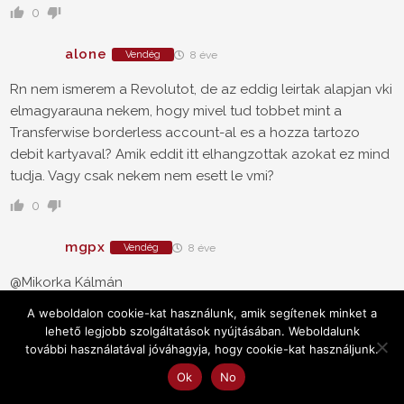
0
alone
Vendég
8 éve
Rn nem ismerem a Revolutot, de az eddig leirtak alapjan vki
elmagyarauna nekem, hogy mivel tud tobbet mint a
Transferwise borderless account-al es a hozza tartozo
debit kartyaval? Amik eddit itt elhangzottak azokat ez mind
tudja. Vagy csak nekem nem esett le vmi?
0
mgpx
Vendég
8 éve
@Mikorka Kálmán
A TW kártya jelenleg meghívásos, TW
A weboldalon cookie-kat használunk, amik segítenek minket a
számlatulajdonosoknak előbb-utóbb felajánlják. Kondíciók:
lehető legjobb szolgáltatások nyújtásában. Weboldalunk
- TW számla HUF-fal feltölthető belföldi utalással,
további használatával jóváhagyja, hogy cookie-kat használjunk.
számlafeltöltési díj nincs
Ok
No
- Négy devizához tudnak egyedi bankszámlaszámot adni