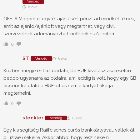
Vendég
8 éve
OFF: A Magnet új ügyfél ajánlásért pénzt ad mindkét félnek,
amit az ajánló/ajánlott vagy megtarthat, vagy civil
szervezetnek adományozhat. netbank.hu/ajanlom
0
ST
Vendég
8 éve
Közben megjelent az update, de HUF kiválasztása esetén
bedob ugyanarra az oldalra, ami eddig is volt, hogy egy GB
accountra utald a HUF-ot és nem a kártyát akarja
megterhelni.
0
steckler
Vendég
8 éve
Egy kis segítség Raiffeisenes eurós bankkártyával, váltok át
pl. izraeli sékelre. Akkor abból hogy lesz nekem