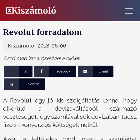
Revolut forradalom
Kiszamolo
2018-06-06
Oszd meg ismerőseiddel a cikket:
X
Facebook
Email
Linkedin
A Revolut egy jó kis szolgáltatás lenne, hogy
elkerüld a devizaváltásból származó
veszteséget, egy számlával sok devizában tudsz
fizetni konverziós költségek nélkül.
Azért a feltételes mód, mert a számládat