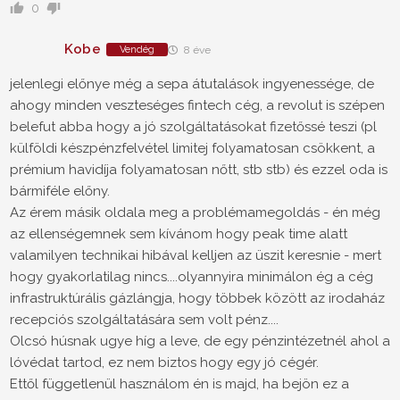
0
Kobe
Vendég
8 éve
jelenlegi előnye még a sepa átutalások ingyenessége, de
ahogy minden veszteséges fintech cég, a revolut is szépen
belefut abba hogy a jó szolgáltatásokat fizetőssé teszi (pl
külföldi készpénzfelvétel limitej folyamatosan csökkent, a
prémium havidíja folyamatosan nőtt, stb stb) és ezzel oda is
bármiféle előny.
Az érem másik oldala meg a problémamegoldás - én még
az ellenségemnek sem kívánom hogy peak time alatt
valamilyen technikai hibával kelljen az üszit keresnie - mert
hogy gyakorlatilag nincs....olyannyira minimálon ég a cég
infrastruktúrális gázlángja, hogy többek között az irodaház
recepciós szolgáltatására sem volt pénz....
Olcsó húsnak ugye híg a leve, de egy pénzintézetnél ahol a
lóvédat tartod, ez nem biztos hogy egy jó cégér.
Ettől függetlenül használom én is majd, ha bejön ez a