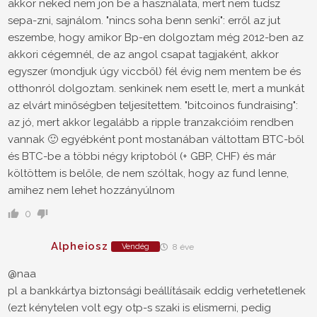
akkor neked nem jön be a használata, mert nem tudsz
sepa-zni, sajnálom. "nincs soha benn senki": erről az jut
eszembe, hogy amikor Bp-en dolgoztam még 2012-ben az
akkori cégemnél, de az angol csapat tagjaként, akkor
egyszer (mondjuk úgy viccből) fél évig nem mentem be és
otthonról dolgoztam. senkinek nem esett le, mert a munkát
az elvárt minőségben teljesítettem. "bitcoinos fundraising":
az jó, mert akkor legalább a ripple tranzakcióim rendben
vannak 🙂 egyébként pont mostanában váltottam BTC-ből
és BTC-be a többi négy kriptoból (+ GBP, CHF) és már
költöttem is belőle, de nem szóltak, hogy az fund lenne,
amihez nem lehet hozzányúlnom
0
Alpheiosz
Vendég
8 éve
@naa
pl a bankkártya biztonsági beállításaik eddig verhetetlenek
(ezt kénytelen volt egy otp-s szaki is elismerni, pedig