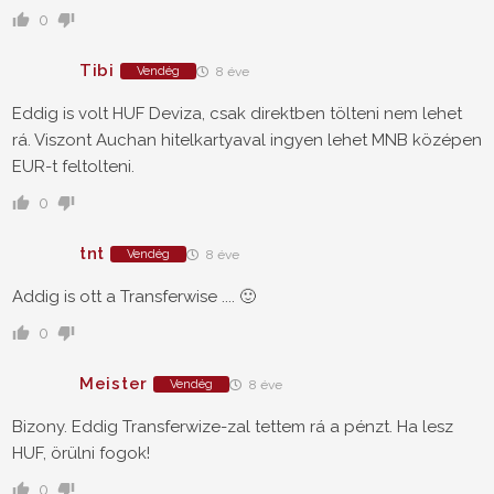
0
Tibi
Vendég
8 éve
Eddig is volt HUF Deviza, csak direktben tölteni nem lehet
rá. Viszont Auchan hitelkartyaval ingyen lehet MNB középen
EUR-t feltolteni.
0
tnt
Vendég
8 éve
Addig is ott a Transferwise .... 🙂
0
Meister
Vendég
8 éve
Bizony. Eddig Transferwize-zal tettem rá a pénzt. Ha lesz
HUF, örülni fogok!
0