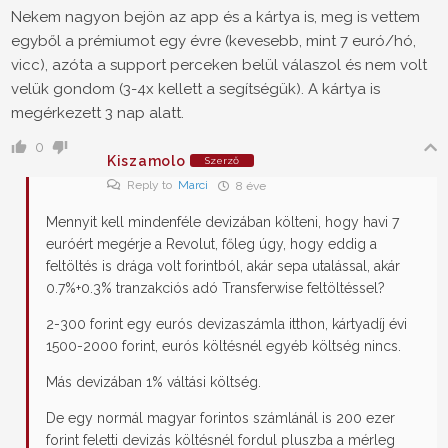
Nekem nagyon bejön az app és a kártya is, meg is vettem
egyből a prémiumot egy évre (kevesebb, mint 7 euró/hó,
vicc), azóta a support perceken belül válaszol és nem volt
velük gondom (3-4x kellett a segítségük). A kártya is
megérkezett 3 nap alatt.
0
Kiszamolo
Szerző
Reply to
Marci
8 éve
Mennyit kell mindenféle devizában költeni, hogy havi 7
euróért megérje a Revolut, főleg úgy, hogy eddig a
feltöltés is drága volt forintból, akár sepa utalással, akár
0.7%+0.3% tranzakciós adó Transferwise feltöltéssel?
2-300 forint egy eurós devizaszámla itthon, kártyadíj évi
1500-2000 forint, eurós költésnél egyéb költség nincs.
Más devizában 1% váltási költség.
De egy normál magyar forintos számlánál is 200 ezer
forint feletti devizás költésnél fordul pluszba a mérleg