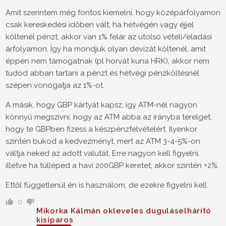
Amit szerintem még fontos kiemelni, hogy középárfolyamon
csak kereskedési időben vált, ha hétvégén vagy éjjel
költenél pénzt, akkor van 1% felár az utolsó vételi/eladási
árfolyamon. Így ha mondjuk olyan devizát költenél, amit
éppen nem támogatnak (pl horvát kuna HRK), akkor nem
tudod abban tartani a pénzt és hétvégi pénzköltésnél
szépen vonogatja az 1%-ot.
A másik, hogy GBP kártyát kapsz, így ATM-nél nagyon
könnyű megszívni, hogy az ATM abba az irányba terelget,
hogy te GBPben fizess a készpénzfelvételért. Ilyenkor
szintén bukod a kedvezményt, mert az ATM 3-4-5%-on
váltja neked az adott valutát. Erre nagyon kell figyelni,
illetve ha túlléped a havi 200GBP keretet, akkor szintén +2%.
Ettől függetlenül én is használom, de ezekre figyelni kell.
0
Mikorka Kálmán okleveles duguláselhárító
kisiparos