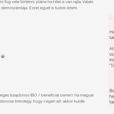
fog vele történni, pláne ha hitel is van rajta. Valaki
 demószámlája. Ezzel egyet is tudok érteni.
Ha
tá
Át
01
 😀
Ki
"T
Ba
eges tulajdonos (BO / beneficial owner). ha magyar
ha
jdonosa (mindegy, hogy cegen at), akkor kuldik.
ta