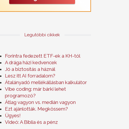
Legutóbbi cikkek
Forintra fedezett ETF-ek a KH-tól
A drága házi kedvencek
Jó a biztosítás a háznál
Lesz itt AI forradalom?
Átalányadó mellékállásban kalkulátor
Vibe coding: már bárki lehet
programozó?
Átlag vagyon vs. medián vagyon
Ezt ajánlották. Megkössem?
Ügyes!
Videó: A Biblia és a pénz