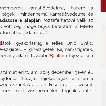
nemberek kamatjövedelme, hanem a
és cégek mindennemű kamatjövedelme és
adatcsere alapján
hozzáférhetővé válik az
kk volt cég mögé bújva befektetni a fekete
automatikus adatcsere.)
ljátok
, gyakorlatilag a teljes Unió, Svájc,
e-szigetek, Virgin-szigetek, Kajmán-szigetek,
 néhány állam. További
29 állam
fejezte ki a
számlát érint, ami 2015 december 31-én él,
lajdonos hazáját tájékoztatják a számla
sszegű számlák esetén, később az összesről.
tum, mert visszamenőleg fognak adatot