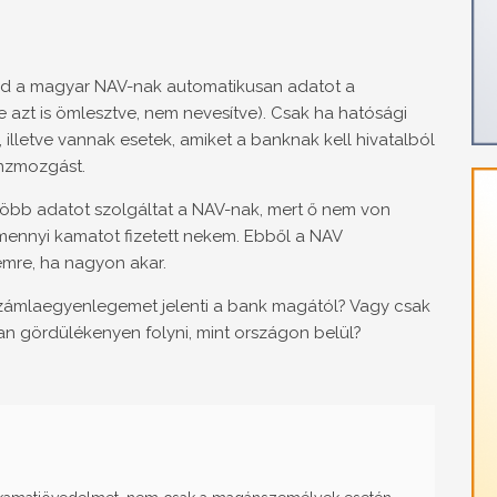
d a magyar NAV-nak automatikusan adatot a
 azt is ömlesztve, nem nevesítve). Csak ha hatósági
 illetve vannak esetek, amiket a banknak kell hivatalból
énzmozgást.
 több adatot szolgáltat a NAV-nak, mert ő nem von
y mennyi kamatot fizetett nekem. Ebből a NAV
mre, ha nagyon akar.
számlaegyenlegemet jelenti a bank magától? Vagy csak
n gördülékenyen folyni, mint országon belül?