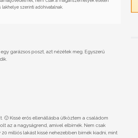
a kamatjövedelmet, nem csak a magánszemélyek esetén
 lakhelye szerinti adóhivatalnak.
 egy garázsos poszt, azt nézétek meg. Egyszerű
dik.
 🙂 Kissé erős ellenállásba ütköztem a családom
volt az a nagyságrend, amivel elbírnék. Nem csak
20 milliós lakást kissé nehezebben bírnék kiadni, mint