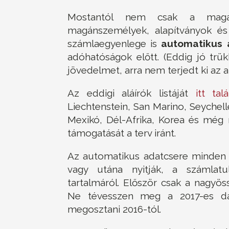
Mostantól nem csak a magá
magánszemélyek, alapítványok 
számlaegyenlege is
automatikus 
adóhatóságok előtt. (Eddig jó trü
jövedelmet, arra nem terjedt ki az 
Az eddigi aláírók listáját
itt talá
Liechtenstein, San Marino, Seychell
Mexikó, Dél-Afrika, Korea és még
támogatását a terv iránt.
Az automatikus adatcsere minden 
vagy utána nyitják, a számlatu
tartalmáról. Először csak a nagyö
Ne tévesszen meg a 2017-es dá
megosztani 2016-tól.