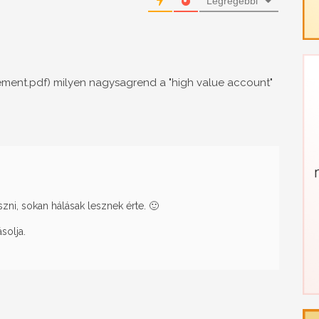
Legrégebbi
tement.pdf) milyen nagysagrend a "high value account"
ni, sokan hálásak lesznek érte. 🙂
solja.