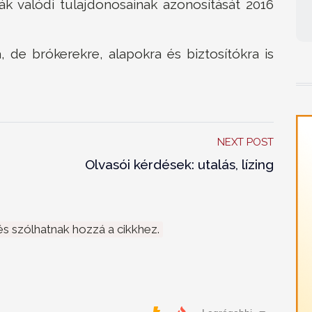
k valódi tulajdonosainak azonosítását 2016
de brókerekre, alapokra és biztosítókra is
NEXT POST
Olvasói kérdések: utalás, lízing
s szólhatnak hozzá a cikkhez.