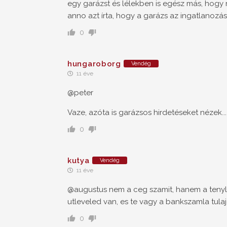
egy garázst és lélekben is egész más, hogy mi 
anno azt írta, hogy a garázs az ingatlanozás
0
hungaroborg
Vendég
11 éve
@peter
Vaze, azóta is garázsos hirdetéseket nézek...
0
kutya
Vendég
11 éve
@augustus nem a ceg szamit, hanem a tenyl
utleveled van, es te vagy a bankszamla tula
0