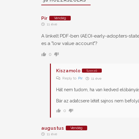
Pir
Vendég
11 éve
A linkelt PDF-ben (AEOI-early-adopters-sta
es a "low value account"?
0
Kiszamolo
Szerző
Reply to
Pir
11 éve
Hát nem tudom, ha van kedved előbányász
Bár az adatcsere létét sajnos nem befolyá
0
augustus
Vendég
11 éve