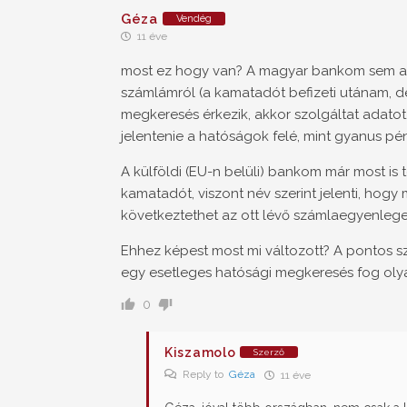
Géza
Vendég
11 éve
most ez hogy van? A magyar bankom sem a
számlámról (a kamatadót befizeti utánam, de
megkeresés érkezik, akkor szolgáltat adatot,
jelentenie a hatóságok felé, mint gyanus p
A külföldi (EU-n belüli) bankom már most is
kamatadót, viszont név szerint jelenti, hog
következtethet az ott lévő számlaegyenlege
Ehhez képest most mi változott? A pontos 
egy esetleges hatósági megkeresés fog olya
0
Kiszamolo
Szerző
Reply to
Géza
11 éve