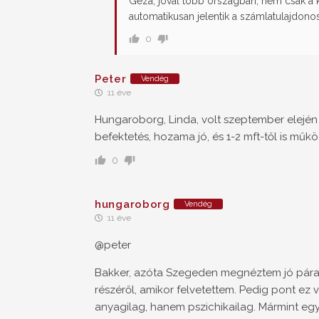
Géza, jóval több országban, nem csak 
automatikusan jelentik a számlatulajdonos
0
Peter
Vendég
11 éve
Hungaroborg, Linda, volt szeptember elején
befektetés, hozama jó, és 1-2 mft-től is műkö
0
hungaroborg
Vendég
11 éve
@peter
Bakker, azóta Szegeden megnéztem jó párat.
részéről, amikor felvetettem. Pedig pont ez 
anyagilag, hanem pszichikailag. Mármint egy 