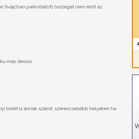
ben Svájcban parkoltatott összeget nem érint az
teku mas deviza
i betét is annak számít, szerencsésebb helyeken ha