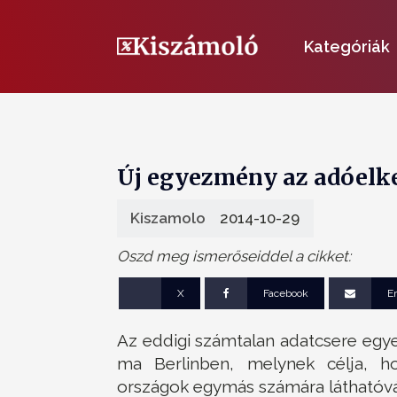
Kategóriák
Új egyezmény az adóelke
Kiszamolo
2014-10-29
Oszd meg ismerőseiddel a cikket:
X
Facebook
E
Az eddigi számtalan adatcsere egy
ma Berlinben, melynek célja, h
országok egymás számára láthatóvá