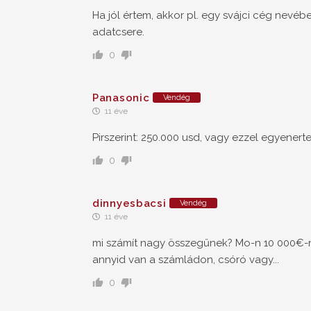
Ha jól értem, akkor pl. egy svájci cég nevé
adatcsere.
0
Panasonic
Vendég
11 éve
Pirszerint: 250.000 usd, vagy ezzel egyener
0
dinnyesbacsi
Vendég
11 éve
mi számít nagy összegűnek? Mo-n 10 000€-ny
annyid van a számládon, csóró vagy...
0