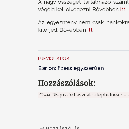
A nagy összeget tartalmazó számlá
végéig kell elvégezni. Bővebben
itt
.
Az egyezmény nem csak bankokra, 
kiterjed. Bővebben
itt
.
PREVIOUS POST
Barion: fizess egyszerűen
Hozzászólások:
Csak Disqus-felhasználók léphetnek be é
38
HOZZÁSZÓLÁS