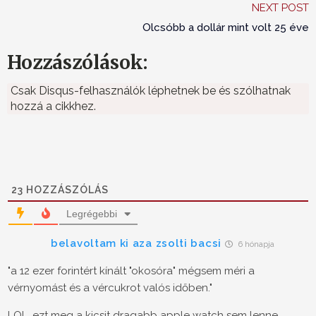
NEXT POST
Olcsóbb a dollár mint volt 25 éve
Hozzászólások:
Csak Disqus-felhasználók léphetnek be és szólhatnak
hozzá a cikkhez.
23
HOZZÁSZÓLÁS
Legrégebbi
belavoltam ki aza zsolti bacsi
6 hónapja
"a 12 ezer forintért kínált "okosóra" mégsem méri a
vérnyomást és a vércukrot valós időben."
LOL, ezt meg a kicsit dragabb apple watch sem lenne