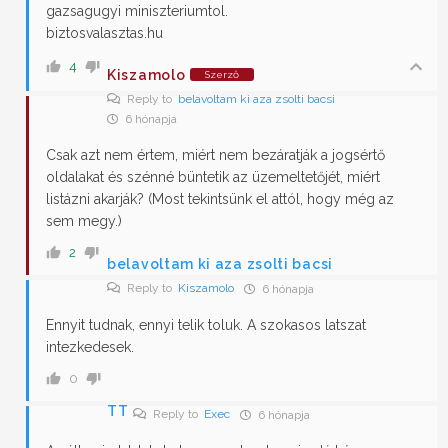
gazsagugyi miniszteriumtol.
biztosvalasztas.hu
4
Kiszamolo
Szerző
Reply to
belavoltam ki aza zsolti bacsi
6 hónapja
Csak azt nem értem, miért nem bezáratják a jogsértő
oldalakat és szénné büntetik az üzemeltetőjét, miért
listázni akarják? (Most tekintsünk el attól, hogy még az
sem megy.)
2
belavoltam ki aza zsolti bacsi
Reply to
Kiszamolo
6 hónapja
Ennyit tudnak, ennyi telik toluk. A szokasos latszat
intezkedesek.
0
TT
Reply to
Exec
6 hónapja