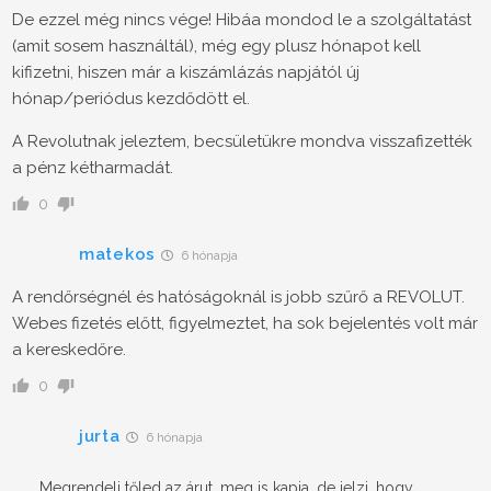
De ezzel még nincs vége! Hibáa mondod le a szolgáltatást
(amit sosem használtál), még egy plusz hónapot kell
kifizetni, hiszen már a kiszámlázás napjától új
hónap/periódus kezdődött el.
A Revolutnak jeleztem, becsületükre mondva visszafizették
a pénz kétharmadát.
0
matekos
6 hónapja
A rendőrségnél és hatóságoknál is jobb szűrő a REVOLUT.
Webes fizetés előtt, figyelmeztet, ha sok bejelentés volt már
a kereskedőre.
0
jurta
6 hónapja
Megrendeli tőled az árut, meg is kapja, de jelzi, hogy