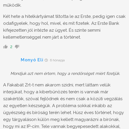
működik.
Két hete a hitelkártyámat tiltotta le az Erste, pedig igen csak
odafigyelek, hogy hol, mivel, és mit fizetek. Az Erste Bank
kifejezetten jól intézte az ügyet. És szinte semmi
kellemetlenséggel nem járt a történet.
2
Monyó Eli
6 hónapja
Mondjuk azt nem értem, hogy a rendőrséget miért fizetjük.
A Fakabát Zrt-t nem akarom szidni, mert láttam velük
interjúkat, hogy a kiberbűnözés terén is vannak már
szakértőik, szóval fejlődnek és nem csak a közúti vegzálás
az egyetlen készségük. A probléma sokkal inkább az
ügyészség és bíróság terén lehet. Húsz éves történet, hogy
egy tárgyaláson külön meg kellett magyarázni a bírónak,
hogy mi az IP-cím. Tele vannak begyepesedett alakokkal,