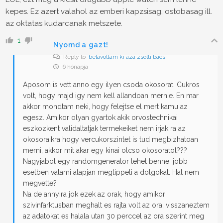
kepes. Ez azert valahol az emberi kapzsisag, ostobasag ill.
az oktatas kudarcanak metszete.
1
Nyomd a gazt!
Reply to
belavoltam ki aza zsolti bacsi
6 hónapja
Aposom is vett anno egy ilyen csoda okosorat. Cukros
volt, hogy majd igy nem kell allandoan mernie. En mar
akkor mondtam neki, hogy felejtse el mert kamu az
egesz. Amikor olyan gyartok akik orvostechnikai
eszkozkent validaltatjak termekeiket nem irjak ra az
okosoraikra hogy vercukorszintet is tud megbizhatoan
merni, akkor mit akar egy kinai olcso okosoratol???
Nagyjabol egy randomgenerator lehet benne, jobb
esetben valami alapjan megtippeli a dolgokat. Hat nem
megvette?
Na de annyira jok ezek az orak, hogy amikor
szivinfarktusban meghalt es rajta volt az ora, visszaneztem
az adatokat es halala utan 30 perccel az ora szerint meg