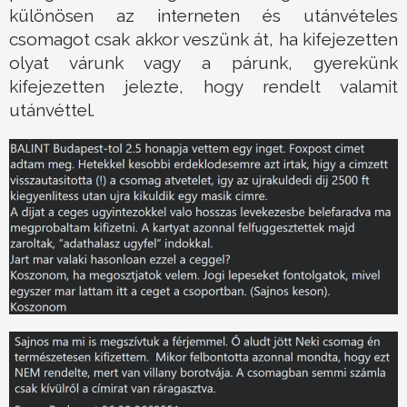
különösen az interneten és utánvételes
csomagot csak akkor veszünk át, ha kifejezetten
olyat várunk vagy a párunk, gyerekünk
kifejezetten jelezte, hogy rendelt valamit
utánvéttel.