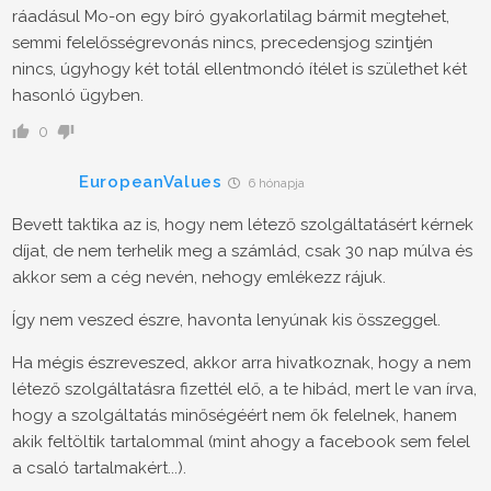
ráadásul Mo-on egy bíró gyakorlatilag bármit megtehet,
semmi felelősségrevonás nincs, precedensjog szintjén
nincs, úgyhogy két totál ellentmondó ítélet is születhet két
hasonló ügyben.
0
EuropeanValues
6 hónapja
Bevett taktika az is, hogy nem létező szolgáltatásért kérnek
díjat, de nem terhelik meg a számlád, csak 30 nap múlva és
akkor sem a cég nevén, nehogy emlékezz rájuk.
Így nem veszed észre, havonta lenyúnak kis összeggel.
Ha mégis észreveszed, akkor arra hivatkoznak, hogy a nem
létező szolgáltatásra fizettél elő, a te hibád, mert le van írva,
hogy a szolgáltatás minőségéért nem ők felelnek, hanem
akik feltöltik tartalommal (mint ahogy a facebook sem felel
a csaló tartalmakért...).