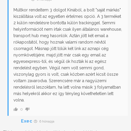
Múltkor rendeltem 3 dolgot Kínából, a bolt "saját márkás"
kiszállítása volt az egyetlen értelmes opció. A 3 terméket
2 külön rendelésre bontotta külön trackinggel. Semmi
helyinformációt nem írtak csak ilyen általános warehouse,
transport hub meg hasonlók. Aztán jött két email a
rókapostától, hogy hoznak valami random névtől
csomagot. Másnap jött tőlük két link az aznapi cég
nyomkövetőjére, majd jött már csak egy email az
egyesexpress-től, és végül ők hozták ki az egész
rendelést egyben. Végül nem volt semmi gond,
viszonylag gyors is volt, csak közben azért kicsit össze
voltam zavarodva. Szerencsére már a nagyüzemi
rendelésről leszoktam, ha lett volna másik 3 folyamatban
más helyekről akkor ez így tényleg követhetetlen lett
volna.
0
Exec
6 hónapja