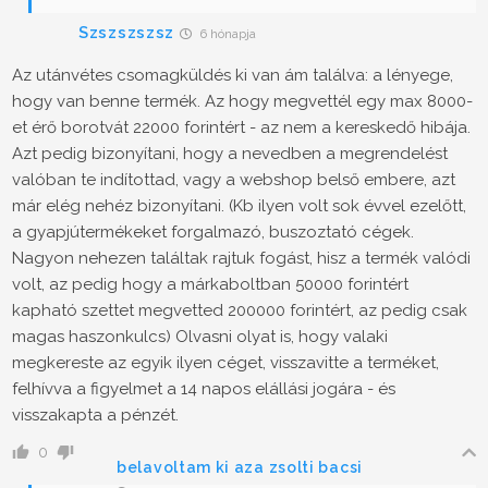
Szszszszsz
6 hónapja
Az utánvétes csomagküldés ki van ám találva: a lényege,
hogy van benne termék. Az hogy megvettél egy max 8000-
et érő borotvát 22000 forintért - az nem a kereskedő hibája.
Azt pedig bizonyítani, hogy a nevedben a megrendelést
valóban te indítottad, vagy a webshop belső embere, azt
már elég nehéz bizonyítani. (Kb ilyen volt sok évvel ezelőtt,
a gyapjútermékeket forgalmazó, buszoztató cégek.
Nagyon nehezen találtak rajtuk fogást, hisz a termék valódi
volt, az pedig hogy a márkaboltban 50000 forintért
kapható szettet megvetted 200000 forintért, az pedig csak
magas haszonkulcs) Olvasni olyat is, hogy valaki
megkereste az egyik ilyen céget, visszavitte a terméket,
felhívva a figyelmet a 14 napos elállási jogára - és
visszakapta a pénzét.
0
belavoltam ki aza zsolti bacsi