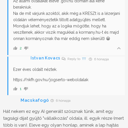
Az állami oldalakat eleve .gov.hu domain alá kéne
berakniuk.
Na de mit várjunk azoktól, akik még a KRESZt is a lézerjani
oldalán véleményeztetik tiltott adatgyűjtés mellett.
Mondjuk lehet, hogy az a logika mögötte, hogy ha
veszítenek, akkor viszik magukkal a kormany.hu-t és majd
onnan kormányoznak (ha már eddig nem sikerült) 😀
2
Istvan Kovacs
Reply to
TT
6 hónapja
Ezer éves oldalt néztek.
https://nkfh.gov.hu/jogserto-weboldalak
1
Macskafogó
6 hónapja
Hát nekem ez egy AI generált szósznak tűnik, amit egy
tagsági díjat gyűjtő "vállalkozás" oldala, ill. egyik része (mert
több is van). Eleve egy olyan honlap, aminek a lap hajtás