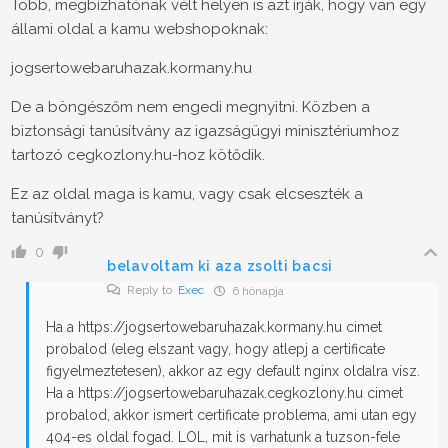
Több, megbízhatónak vélt helyen is azt írják, hogy van egy
állami oldal a kamu webshopoknak:
jogsertowebaruhazak.kormany.hu
De a böngészőm nem engedi megnyitni. Közben a
biztonsági tanúsítvány az igazságügyi minisztériumhoz
tartozó cegkozlony.hu-hoz kötődik.
Ez az oldal maga is kamu, vagy csak elcseszték a
tanúsítványt?
0
belavoltam ki aza zsolti bacsi
Reply to
Exec
6 hónapja
Ha a https://jogsertowebaruhazak.kormany.hu cimet
probalod (eleg elszant vagy, hogy atlepj a certificate
figyelmeztetesen), akkor az egy default nginx oldalra visz.
Ha a https://jogsertowebaruhazak.cegkozlony.hu cimet
probalod, akkor ismert certificate problema, ami utan egy
404-es oldal fogad. LOL, mit is varhatunk a tuzson-fele