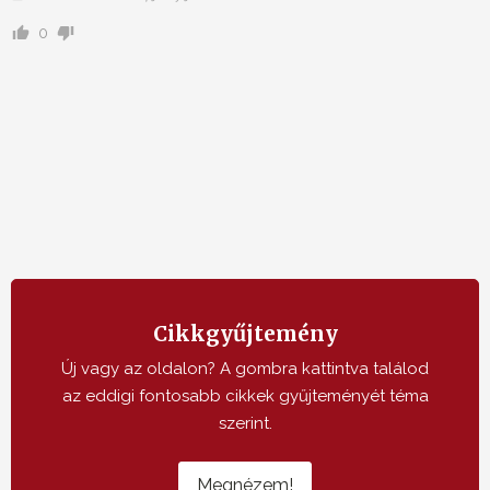
0
Cikkgyűjtemény
Új vagy az oldalon? A gombra kattintva találod
az eddigi fontosabb cikkek gyűjteményét téma
szerint.
Megnézem!