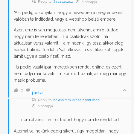
Reply to
Szszszszsz
6 hónapja
"Azt pedig bizonyítani, hogy a nevedben a megrendelést
valóban te indítottad, vagy a webshop belső embere"
Azert erre is van megoldas: nem atvenni, amirol tudod,
hogy nem te rendelted, ill. a csaladnak szolni, ha
aktualisan varsz valamit. Ha mindenki igy tesz, akkor eleg
hamar bukoba fordul a "vallalkozas" a szallitasi koltsegek
(amit ugye a csalo fizet) miatt.
Ha pedig valaki ipari meretekben rendel online, es ezert
nem tudja mar kovetni, mikor mit hoznak, az meg mar egy
masik problema.
0
jurta
Reply to
belavoltam ki aza zsolti bacsi
6 hónapja
nem atvenni, amirol tudod, hogy nem te rendelted
Alternatíva: nekünk eddig sikerül úgy megoldani, hogy