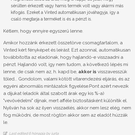
sérülten érkezett vagy hamis termék volt vagy akármi más
kifogás. Ezeket a Vinted automatikusan jóváhagyja, így a
csaló megtarja a terméket is és a pénzt is.
Kétlem, hogy ennyire egyszerű lenne.
Amikor hozzánk érkezett összetörve csomagtartalom, a
Vinted kért fényképet és leírást. Ezt azonnal, automatikusan
továbbította az eladónak, hogy hajlandó-e visszaadni a
pénzt. Hajlandó volt, így nem tudom, a következő lépés mi
lenne, de csak nem az, h. kapd be,
akkor is
visszavesszük
tőled... Gondolom, valami kötött vitarendezési eljárás, és az
egyéni abnormális mintázatok figyelése.Pont azért nevezik
a díjukat (eladók által szabott árak egy kis %-a)
"vevővédelmi" díjnak, mert afféle biztosításként különítik el.
Nyilván ha sok az ilyen visszaélés, akkor nem lesz elég, nem
fog működni, de most rögtön akkor sem az eladót húzzák
le.
Last edited 6 hónapja by jurta