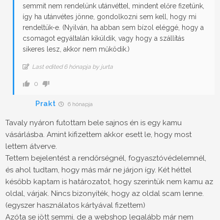
semmit nem rendelünk utánvéttel, mindent előre fizetünk,
így ha utánvétes jönne, gondolkozni sem kell, hogy mi
rendeltük-e. (Nyilván, ha abban sem bízol eléggé, hogy a
csomagot egyáltalán kiküldik, vagy hogy a szállítás
sikeres lesz, akkor nem működik.)
Last edited 6 hónapja by jurta
0
Prakt
6 hónapja
Tavaly nyáron futottam bele sajnos én is egy kamu
vásárlásba. Amint kifizettem akkor esett le, hogy most
lettem átverve.
Tettem bejelentést a rendőrségnél, fogyasztóvédelemnél,
és ahol tudtam, hogy más már ne járjon így. Két héttel
később kaptam is határozatot, hogy szerintük nem kamu az
oldal, várjak. Nincs bizonyíték, hogy az oldal scam lenne.
(egyszer használatos kártyával fizettem)
Azóta se jött semmi, de a webshop legalább már nem