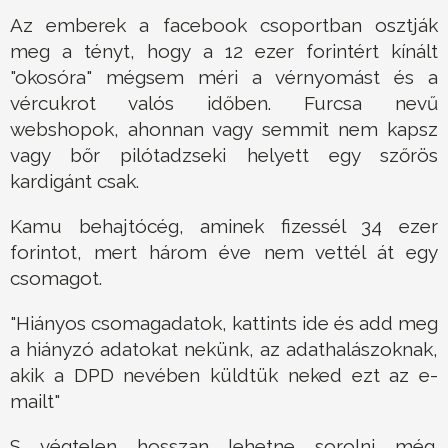
Az emberek a facebook csoportban osztják
meg a tényt, hogy a 12 ezer forintért kínált
"okosóra" mégsem méri a vérnyomást és a
vércukrot valós időben. Furcsa nevű
webshopok, ahonnan vagy semmit nem kapsz
vagy bőr pilótadzseki helyett egy szőrös
kardigánt csak.
Kamu behajtócég, aminek fizessél 34 ezer
forintot, mert három éve nem vettél át egy
csomagot.
"Hiányos csomagadatok, kattints ide és add meg
a hiányzó adatokat nekünk, az adathalászoknak,
akik a DPD nevében küldtük neked ezt az e-
mailt"
S végtelen hosszan lehetne sorolni még.