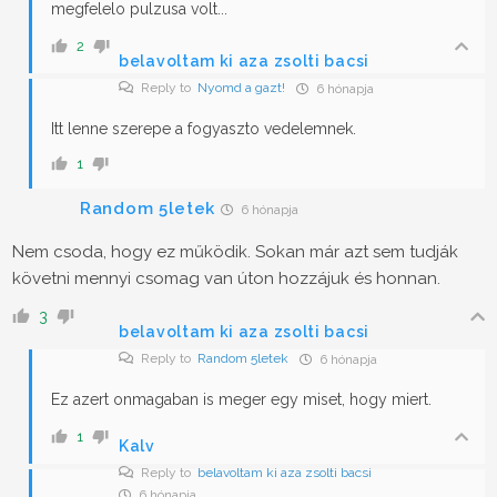
megfelelo pulzusa volt...
2
belavoltam ki aza zsolti bacsi
Reply to
Nyomd a gazt!
6 hónapja
Itt lenne szerepe a fogyaszto vedelemnek.
1
Random 5letek
6 hónapja
Nem csoda, hogy ez működik. Sokan már azt sem tudják
követni mennyi csomag van úton hozzájuk és honnan.
3
belavoltam ki aza zsolti bacsi
Reply to
Random 5letek
6 hónapja
Ez azert onmagaban is meger egy miset, hogy miert.
1
Kalv
Reply to
belavoltam ki aza zsolti bacsi
6 hónapja