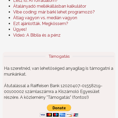
Lesz itt AI forradalom?
Átalányadó mellékállásban kalkulátor
Vibe coding: már bárki lehet programozó?
Átlag vagyon vs. medián vagyon
Ezt ajánlották. Megkössem?
Ügyes!
Videó: A Biblia és a pénz
Támogatás
Ha szeretnéd, van lehetőséged anyagilag is támogatni a
munkánkat.
Átutalással a Raiffeisen Bank 12020407-01558219-
00100002 számlaszámra a Kiszámoló Egyesület
részére. A közlemény "Támogatás" (fontos!)