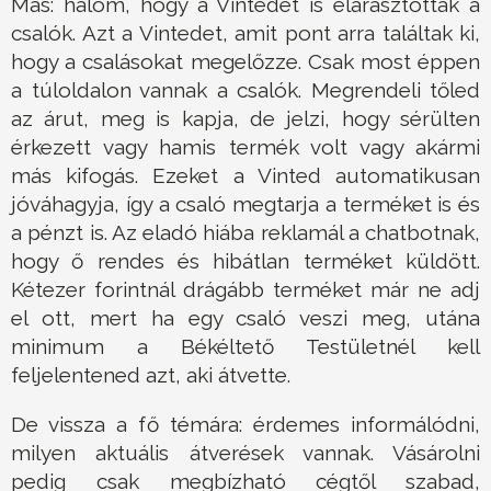
Más: halom, hogy a Vintedet is elárasztották a
csalók. Azt a Vintedet, amit pont arra találtak ki,
hogy a csalásokat megelőzze. Csak most éppen
a túloldalon vannak a csalók. Megrendeli tőled
az árut, meg is kapja, de jelzi, hogy sérülten
érkezett vagy hamis termék volt vagy akármi
más kifogás. Ezeket a Vinted automatikusan
jóváhagyja, így a csaló megtarja a terméket is és
a pénzt is. Az eladó hiába reklamál a chatbotnak,
hogy ő rendes és hibátlan terméket küldött.
Kétezer forintnál drágább terméket már ne adj
el ott, mert ha egy csaló veszi meg, utána
minimum a Békéltető Testületnél kell
feljelentened azt, aki átvette.
De vissza a fő témára: érdemes informálódni,
milyen aktuális átverések vannak. Vásárolni
pedig csak megbízható cégtől szabad,