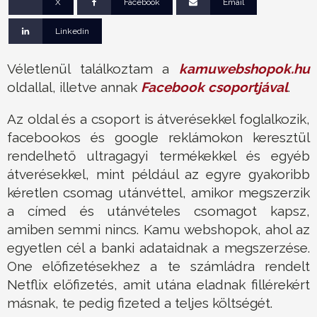
X
Facebook
Email
Linkedin
Véletlenül találkoztam a
kamuwebshopok.hu
oldallal, illetve annak
Facebook csoportjával
.
Az oldal és a csoport is átverésekkel foglalkozik,
facebookos és google reklámokon keresztül
rendelhető ultragagyi termékekkel és egyéb
átverésekkel, mint például az egyre gyakoribb
kéretlen csomag utánvéttel, amikor megszerzik
a címed és utánvételes csomagot kapsz,
amiben semmi nincs. Kamu webshopok, ahol az
egyetlen cél a banki adataidnak a megszerzése.
One előfizetésekhez a te számládra rendelt
Netflix előfizetés, amit utána eladnak fillérekért
másnak, te pedig fizeted a teljes költségét.