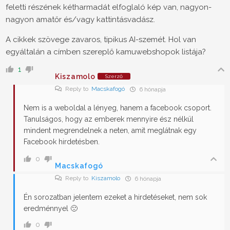
feletti részének kétharmadát elfoglaló kép van, nagyon-
nagyon amatőr és/vagy kattintásvadász.
A cikkek szövege zavaros, tipikus AI-szemét. Hol van
egyáltalán a címben szereplő kamuwebshopok listája?
1
Kiszamolo
Szerző
Reply to
Macskafogó
6 hónapja
Nem is a weboldal a lényeg, hanem a facebook csoport.
Tanulságos, hogy az emberek mennyire ész nélkül
mindent megrendelnek a neten, amit meglátnak egy
Facebook hirdetésben.
0
Macskafogó
Reply to
Kiszamolo
6 hónapja
Én sorozatban jelentem ezeket a hirdetéseket, nem sok
eredménnyel 🙁
0