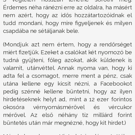
Érdemes néha ránézni erre az oldalra, ha másért
nem azért, hogy az idős hozzátartozóidnak el
tudd mondani, hogy mire figyeljenek és milyen
csapdába ne sétáljanak bele.
(Mondjuk azt nem értem, hogy a rendőrséget
miért fizetjük. Ezeket a csalókat két nyomozó be
tudná gyűjteni, főleg azokat, akik küldenek is
valamit, utánvéttel. Annak nyoma van, hogy ki
adta fel a csomagot, merre ment a pénz, csak
utána kellene egy kicsit nézni, a Facebookot
pedig szénné kellene büntetni, hogy az ilyen
hirdetéseknek helyt ad, mint a 12 ezer forintos
okosóra vérnyomásmérővel és vércukor
mérővel. Az első néhány tíz milliárd forint
büntetés után már megnézné, hogy kit hirdet.)