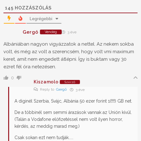
145
HOZZÁSZÓLÁS
Legrégebbi
Gergő
Vendég
3 éve
Albániában nagyon vigyázzatok a nettel. Az nekem sokba
volt, és még az volt a szerencsém, hogy volt vmi maximum
keret, amit nem engedett átlépni. Így is buktam vagy 30
ezret fél óra netezésen.
0
Kiszamolo
Szerző
Reply to
Gergő
3 éve
A diginél Szerbia, Svájc, Albánia 50 ezer forint 1(!!!!) GB net.
De a többinél sem semmi árazások vannak az Unión kívül.
(Talán a Vodafone előfizetéssel nem volt ilyen horror,
kérdés, az meddig marad meg.)
Csak sokan ezt nem tudják.....