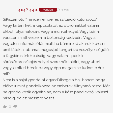
404? 440.
Vendég
3 éve
@Kiszamolo
“ minden ember és szituáció különböző”
Vagy tartani kell a kapcsolatot az otthoniakkal valami
okból folyamatosan. Vagy a munkahellyel. Vagy bármi
váratlan miatt veszem, a biztonság kedvéért. Vagy a
végtelen információtár miatt ha bármire rá akarok keresni
amit látok a lábamat megcsípő tengeri izé veszélyességétől
a fagyiárus értekeléséig, vagy valami speckó
sörös/boros/kajás helyet szeretnék találni, vagy ubert
vagy, erollert bérelnék vagy épp magam se tudom előre
mit?
Nem is a saját gondolat egyedülisége a baj, hanem hogy
előbb ír mint gondolkozna az emberek tülnyomó resze. Már
ha gondolkozik egyáltalán, nem a kész panelekből választ
mindíg, de ez messzire vezet.
0