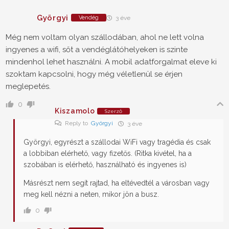
Györgyi
Vendég
3 éve
Még nem voltam olyan szállodában, ahol ne lett volna
ingyenes a wifi, sőt a vendéglátóhelyeken is szinte
mindenhol lehet használni. A mobil adatforgalmat eleve ki
szoktam kapcsolni, hogy még véletlenül se érjen
meglepetés.
0
Kiszamolo
Szerző
Reply to
Györgyi
3 éve
Györgyi, egyrészt a szállodai WiFi vagy tragédia és csak
a lobbiban elérhető, vagy fizetős. (Ritka kivétel, ha a
szobában is elérhető, használható és ingyenes is)
Másrészt nem segít rajtad, ha eltévedtél a városban vagy
meg kell nézni a neten, mikor jön a busz.
0