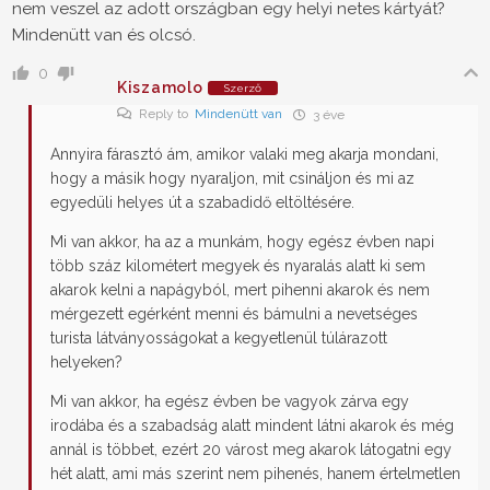
nem veszel az adott országban egy helyi netes kártyát?
Mindenütt van és olcsó.
0
Kiszamolo
Szerző
Reply to
Mindenütt van
3 éve
Annyira fárasztó ám, amikor valaki meg akarja mondani,
hogy a másik hogy nyaraljon, mit csináljon és mi az
egyedüli helyes út a szabadidő eltöltésére.
Mi van akkor, ha az a munkám, hogy egész évben napi
több száz kilométert megyek és nyaralás alatt ki sem
akarok kelni a napágyból, mert pihenni akarok és nem
mérgezett egérként menni és bámulni a nevetséges
turista látványosságokat a kegyetlenül túlárazott
helyeken?
Mi van akkor, ha egész évben be vagyok zárva egy
irodába és a szabadság alatt mindent látni akarok és még
annál is többet, ezért 20 várost meg akarok látogatni egy
hét alatt, ami más szerint nem pihenés, hanem értelmetlen