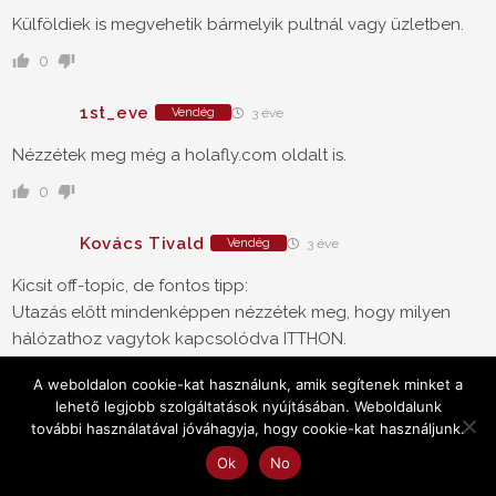
Külföldiek is megvehetik bármelyik pultnál vagy üzletben.
0
1st_eve
Vendég
3 éve
Nézzétek meg még a holafly.com oldalt is.
0
Kovács Tivald
Vendég
3 éve
Kicsit off-topic, de fontos tipp:
Utazás előtt mindenképpen nézzétek meg, hogy milyen
hálózathoz vagytok kapcsolódva ITTHON.
"Csodafón"-nal jártam úgy, hogy egyszer csak letiltottak a
A weboldalon cookie-kat használunk, amik segítenek minket a
4G-ről, amit nem vettem észre, mert itthon van HSDPA, és a
lehető legjobb szolgáltatások nyújtásában. Weboldalunk
legtöbb esetben az is "elég jó" volt, mikor nem voltam wifi-
további használatával jóváhagyja, hogy cookie-kat használjunk.
közelben.
Ok
No
A szívás akkor jött, amikor ki kellett mennem üzleti útra