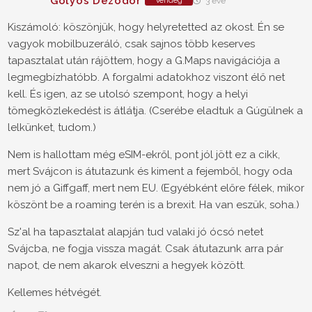
Golyós Dezodor
Vendég
3 éve
Kiszámoló: köszönjük, hogy helyretetted az okost. Én se
vagyok mobilbuzeráló, csak sajnos több keserves
tapasztalat után rájöttem, hogy a G.Maps navigációja a
legmegbízhatóbb. A forgalmi adatokhoz viszont élő net
kell. És igen, az se utolsó szempont, hogy a helyi
tömegközlekedést is átlátja. (Cserébe eladtuk a Gúgülnek a
lelkünket, tudom.)
Nem is hallottam még eSIM-ekről, pont jól jött ez a cikk,
mert Svájcon is átutazunk és kiment a fejemből, hogy oda
nem jó a Giffgaff, mert nem EU. (Egyébként előre félek, mikor
köszönt be a roaming terén is a brexit. Ha van eszük, soha.)
Sz'al ha tapasztalat alapján tud valaki jó ócsó netet
Svájcba, ne fogja vissza magát. Csak átutazunk arra pár
napot, de nem akarok elveszni a hegyek között.
Kellemes hétvégét.