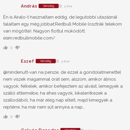
András
Vendég
3 éve
Én is Airalo-t hasznaltam eddig, de legutobbi utazásnál
talaltam egy még jobbat:Redbull Mobile (osztrák telekom
van mögötte). Nagyon flottul müködött.
esim.redbullmobile.com/
0
Eszef
Vendég
3 éve
@mindenutt-van na persze, de ezzel a gondolatmenettel
nem viszek magammal órát sem, alszom, amikor álmos
vagyok, felkelek, amikor befejeztem az alvást, lemegyek a
szálló éttermébe, ha éhes vagyok, kikelentkezek a
szállodából, ha már elég nap eltelt, majd kimegyek a
reptérre, ha már nem süt annyira a nap...
0