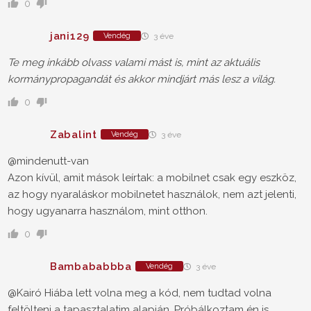
0
jani129
Vendég
3 éve
Te meg inkább olvass valami mást is, mint az aktuális
kormánypropagandát és akkor mindjárt más lesz a világ.
0
Zabalint
Vendég
3 éve
@mindenutt-van
Azon kívül, amit mások leírtak: a mobilnet csak egy eszköz,
az hogy nyaraláskor mobilnetet használok, nem azt jelenti,
hogy ugyanarra használom, mint otthon.
0
Bambababbba
Vendég
3 éve
@Kairó Hiába lett volna meg a kód, nem tudtad volna
feltölteni a tapasztalatim alapján. Próbálkoztam én is