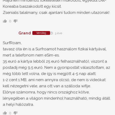
Majdnem mindenutt tokeletesen mukodott, egyedul Del-
Koreaba baszakodott egy kicsit.
Zsenialis talalmany, csak ajanlani tudom minden utazonak!
0
Grand
Vendég
3 éve
SurfRoam,
tavasz óta én is a Surfroamot használom fizikai kártyával,
mert a telefonom nem eSim-es.
35 euró a kártya (ebből 25 euró felhasználható), viszont a
postadíj még 9,5 euró. Nem a gyorspostát választottam, az
még több lett volna, de így is megjött 4-5 nap alatt.
1-2 cent 1 MB, ami nem annyira olcsó, de nem is videókat
kell nézegetni vele, arra ott van a szálloda wifije.
Előnye számomra, hogy nincs országhoz kötve,
lényegében a világon mindenhol használható, mindig átáll
a helyi hálózatra.
0