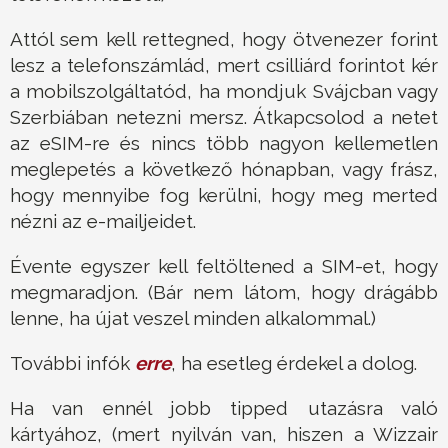
Attól sem kell rettegned, hogy ötvenezer forint
lesz a telefonszámlád, mert csilliárd forintot kér
a mobilszolgáltatód, ha mondjuk Svájcban vagy
Szerbiában netezni mersz. Átkapcsolod a netet
az eSIM-re és nincs több nagyon kellemetlen
meglepetés a következő hónapban, vagy frász,
hogy mennyibe fog kerülni, hogy meg merted
nézni az e-mailjeidet.
Évente egyszer kell feltöltened a SIM-et, hogy
megmaradjon. (Bár nem látom, hogy drágább
lenne, ha újat veszel minden alkalommal.)
További infók
erre
, ha esetleg érdekel a dolog.
Ha van ennél jobb tipped utazásra való
kártyához, (mert nyilván van, hiszen a Wizzair