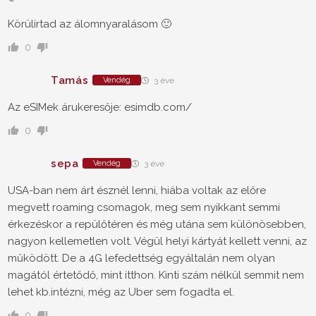
Körülírtad az álomnyaralásom 🙂
0
Tamás
Vendég
3 éve
Az eSIMek árukeresője: esimdb.com/
0
sepa
Vendég
3 éve
USA-ban nem árt észnél lenni, hiába voltak az előre
megvett roaming csomagok, meg sem nyikkant semmi
érkezéskor a repülőtéren és még utána sem különösebben,
nagyon kellemetlen volt. Végül helyi kártyát kellett venni, az
működött. De a 4G lefedettség egyáltalán nem olyan
magától értetődő, mint itthon. Kinti szám nélkül semmit nem
lehet kb.intézni, még az Uber sem fogadta el.
0