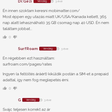
Dr.Gezi
Vendég
3 éve
Én innen szoktam keresni mobimatter.com/
Most éppen egy utazás miatt UK/USA/Kanada kellett, 365
nap alatt lehasználható 35 GB csomag nap 40 USD. Én nem
találtam jobbat...
0
SurfRoam
Vendég
3 éve
Én régebben ezt használtam:
surfroam.com/pages/rates
Ingyen (a feltöltés áráért) kiküldik postán a SIM-et a prepaid
adattal, így nem fog meglepetés érni.
0
G
Vendég
3 éve
Svájc teljesen korrekt az ár