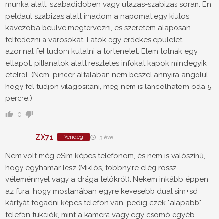
munka alatt, szabadidoben vagy utazas-szabizas soran. En
peldaul szabizas alatt imadom a napomat egy kiulos
kavezoba beulve megtervezni, es szeretem alaposan
felfedezni a varosokat. Latok egy erdekes epuletet,
azonnal fel tudom kutatni a tortenetet. Elem tolnak egy
etlapot, pillanatok alatt reszletes infokat kapok mindegyik
etelrol. (Nem, pincer altalaban nem beszel annyira angolul,
hogy fel tudjon vilagositani, meg nem is lancolhatom oda 5
percre.)
0
ZX71
Vendég
3 éve
Nem volt még eSim képes telefonom, és nem is valószínű,
hogy egyhamar lesz (Miklós, többnyire elég rossz
véleménnyel vagy a drága telókról). Nekem inkább éppen
az fura, hogy mostanában egyre kevesebb dual sim+sd
kártyát fogadni képes telefon van, pedig ezek "alapabb"
telefon fukciók, mint a kamera vagy egy csomó egyéb