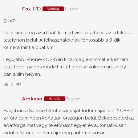
Fox (IT)
Vendég
3 éve
@zx71
Dual sim foleg azert halt ki, mert viszi el a helyt az ertekes a
telefonon belul. A felhasznaloknak fontosabb a 8-dik
kamera mint a dual sim.
Legujabb iPhone-k US-ben kizarolag e-simmel erkeznem,
igaz tobbi piacos modell miatt a belselyukben ures hely
can a sim helyen.
0
Arokaso
Vendég
3 éve
Svájcban a Sunrise feltöltőkártyáját tudom ajánlani. 2 CHF /
24 óra és minden korlátlan országon belül. Bekapcsolod az
adatforgalmat vagy telefonálsz egyet és automatikusan
indul a 24 óra, de nem újul meg automatikusan.