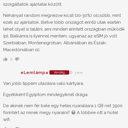
szolgáltatók ajánlatai között.
Néhányat random megnézve kicsit (20-30%) olcsóbb, mint
ezek az ajánlatok, illetve több országot érintő utak esetén
lehet olyat is találni, ami minden érintett országban működik
(pl. Balkánra is ilyennel mentem, ugyanaz az eSIM jó volt
Szerbiában, Montenegróban, Albániában és Észak-
Macedóniában is).
0
eLemlámpa
Vendég
3 éve
Van jobb tippem utazásra való kártyára.
Egyébként Egyiptom mindegyiknél drága.
De akinek nem fér bele egy hetes nyaralásra 1 GB net 3900
forintért az minek megy nyaralni? 😀 A többire ott a hotel
wifi.