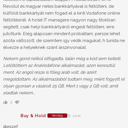
Revolut és magyar netes bankkártyával is feltölteni, de
külföldi bankkártyát nem fogad el a kinti Vodafone online
feltöltésnél. A hotel IT managere nagyon nagy titokban
segített, csak helyi bankkártyáról engedi feltölteni, erre
jutottunk. Elég alaposan mindent próbáltam, persze lehet
azóta változott, de szerintem így védik magukat, h turista ne
élvezze a helyieknek szánt árszínvonalat.
Nekem gond nélkül elfogadta, talán még a kód sem kellett.
Letöltöttem az AnaVodafone alkalmazást, azon keresztül
ment. Az angol része is főleg arab volt, de azért
megoldottam. Az alkalmazásból tudtam meg, miért fogyott el
olyan gyorsan a vásárolt 25 GB. Mert 1 vagy 2 GB volt, amit
eladtak nekem...
0
Buy & Hold
Vendég
3 éve
@eszef