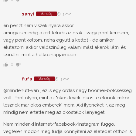
sanyi
Vendég
3 éve
en penzt nem viszek nyaralaskor
amugy is mindig azert telnek az orak - vagy pont keresem,
vagy pont koltom, neha egyutt a kettot - de amikor
elutazom, akkor valószínűleg valami mást akarok látni és
csinálni, mint a hétköznapjaimban
0
fufa
Vendég
3 éve
@mindenutt-van , ez is egy ordas nagy boomer-bolcsesseg
volt. Pont olyan, mint az "okos tevek, okos telefonok, mikor
lesznek mar okos emberek" mem. Aki ilyeneket ir, az meg
mindig nem ertette meg az okostelok lenyeget.
Nem mindenki internet/facebook/instagram fuggo,
vegtelen modon meg tudja konnyiteni az eletedet otthon is,