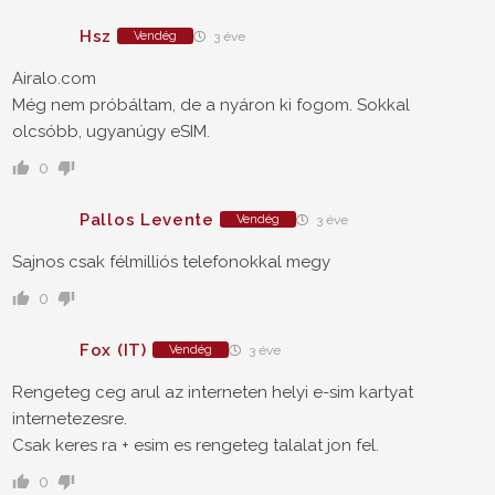
Hsz
Vendég
3 éve
Airalo.com
Még nem próbáltam, de a nyáron ki fogom. Sokkal
olcsóbb, ugyanúgy eSIM.
0
Pallos Levente
Vendég
3 éve
Sajnos csak félmilliós telefonokkal megy
0
Fox (IT)
Vendég
3 éve
Rengeteg ceg arul az interneten helyi e-sim kartyat
internetezesre.
Csak keres ra + esim es rengeteg talalat jon fel.
0