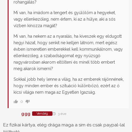
rohangálás?
Mi van, ha imádom a tengert és gyűlölöm a hegyeket,
vagy ellenkezőleg, nem értem, ki az a hülye, aki a sós
vízben kínozza magát?
Mi van, ha nekem az a nyaralás, ha kiveszek egy eldugott
hegyi házat, hogy senkit ne kelljen látnom, mert egész
évben ismeretlen emberekkel kell kommunikálnom, vagy
ellenkezőleg, a szabadságomat egy nyüzsgő
nagyvárosban akarom eltölteni és minél több embert
meg akarok ismerni?
Sokkal jobb hely lenne a világ, ha az emberek rájönnének,
hogy minden ember és szituáció különböző, ezért az ő
kicsi világa nem maga az Egyetlen Igazság.
0
ggg
Vendég
3 éve
Ez fizikai kártya, elég drága maga a sim és csak paypal-lal