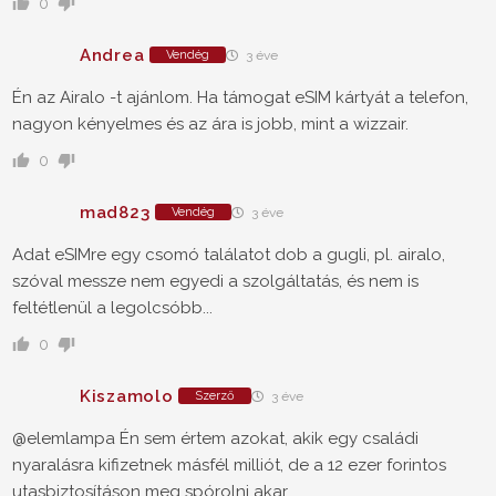
0
Andrea
Vendég
3 éve
Én az Airalo -t ajánlom. Ha támogat eSIM kártyát a telefon,
nagyon kényelmes és az ára is jobb, mint a wizzair.
0
mad823
Vendég
3 éve
Adat eSIMre egy csomó találatot dob a gugli, pl. airalo,
szóval messze nem egyedi a szolgáltatás, és nem is
feltétlenül a legolcsóbb...
0
Kiszamolo
Szerző
3 éve
@elemlampa Én sem értem azokat, akik egy családi
nyaralásra kifizetnek másfél milliót, de a 12 ezer forintos
utasbiztosításon meg spórolni akar.