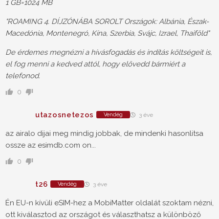
1 GB=1024 MB
"ROAMING 4. DÍJZÓNÁBA SOROLT Országok: Albánia, Észak-
Macedónia, Montenegró, Kína, Szerbia, Svájc, Izrael, Thaiföld"
De érdemes megnézni a hívásfogadás és indítás költségeit is,
el fog menni a kedved attól, hogy elővedd bármiért a
telefonod.
0
utazosnetezos
Vendég
3 éve
az airalo dijai meg mindig jobbak, de mindenki hasonlitsa
ossze az esimdb.com on...
0
t26
Vendég
3 éve
Én EU-n kívüli eSIM-hez a MobiMatter oldalát szoktam nézni,
ott kiválasztod az országot és választhatsz a különböző