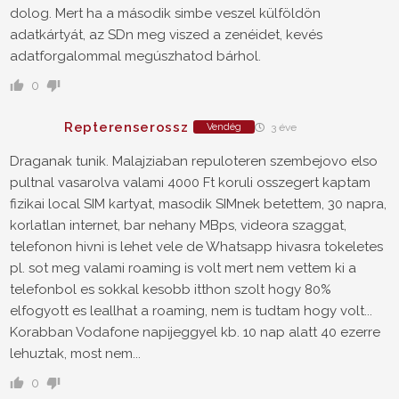
dolog. Mert ha a második simbe veszel külföldön
adatkártyát, az SDn meg viszed a zenéidet, kevés
adatforgalommal megúszhatod bárhol.
0
Repterenserossz
Vendég
3 éve
Draganak tunik. Malajziaban repuloteren szembejovo elso
pultnal vasarolva valami 4000 Ft koruli osszegert kaptam
fizikai local SIM kartyat, masodik SIMnek betettem, 30 napra,
korlatlan internet, bar nehany MBps, videora szaggat,
telefonon hivni is lehet vele de Whatsapp hivasra tokeletes
pl. sot meg valami roaming is volt mert nem vettem ki a
telefonbol es sokkal kesobb itthon szolt hogy 80%
elfogyott es leallhat a roaming, nem is tudtam hogy volt...
Korabban Vodafone napijeggyel kb. 10 nap alatt 40 ezerre
lehuztak, most nem...
0