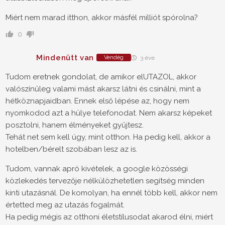
Miért nem marad itthon, akkor másfél milliót spórolna?
0
Mindenütt van
Vendég
3 éve
Tudom eretnek gondolat, de amikor elUTAZOL, akkor
valószínűleg valami mást akarsz látni és csinálni, mint a
hétköznapjaidban. Ennek első lépése az, hogy nem
nyomkodod azt a hülye telefonodat. Nem akarsz képeket
posztolni, hanem élményeket gyűjtesz.
Tehát net sem kell úgy, mint otthon. Ha pedig kell, akkor a
hotelben/bérelt szobában lesz az is.
Tudom, vannak apró kivételek, a google közösségi
közlekedés tervezője nélkülözhetetlen segítség minden
kinti utazásnál. De komolyan, ha ennél több kell, akkor nem
értetted meg az utazás fogalmát.
Ha pedig mégis az otthoni életstílusodat akarod élni, miért