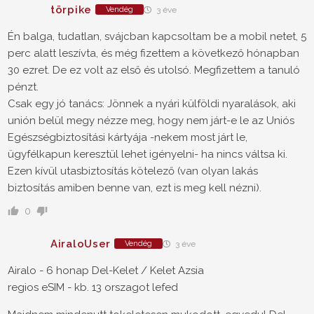
törpike
Vendég
3 éve
Én balga, tudatlan, svájcban kapcsoltam be a mobil netet, 5
perc alatt leszívta, és még fizettem a következő hónapban
30 ezret. De ez volt az első és utolsó. Megfizettem a tanuló
pénzt.
Csak egy jó tanács: Jönnek a nyári külföldi nyaralások, aki
unión belül megy nézze meg, hogy nem járt-e le az Uniós
Egészségbiztosítási kártyája -nekem most járt le,
ügyfélkapun keresztül lehet igényelni- ha nincs váltsa ki.
Ezen kívül utasbiztosítás kötelező (van olyan lakás
biztosítás amiben benne van, ezt is meg kell nézni).
0
AiraloUser
Vendég
3 éve
Airalo - 6 honap Del-Kelet / Kelet Azsia
regios eSIM - kb. 13 orszagot lefed