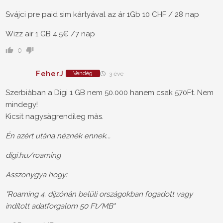
Svájci pre paid sim kártyával az ár 1Gb 10 CHF / 28 nap
Wizz air 1 GB 4,5€ /7 nap
0
FeherJ
Vendég
3 éve
Szerbiàban a Digi 1 GB nem 50.000 hanem csak 570Ft. Nem
mindegy!
Kicsit nagysàgrendileg màs.
Én azért utána néznék ennek...
digi.hu/roaming
Asszonygya hogy:
"Roaming 4. díjzónán belüli országokban fogadott vagy
indított adatforgalom 50 Ft/MB"