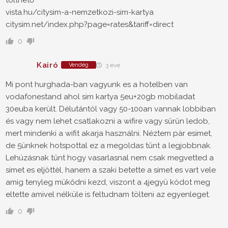
tölthető
vista.hu/citysim-a-nemzetkozi-sim-kartya
citysim.net/index.php?page=rates&tariff=direct
0
Kairó
Vendég
3 éve
Mi pont hurghada-ban vagyunk es a hotelben van
vodafonestand ahol sim kartya 5eu+20gb mobiladat
30euba került. Délutántól vagy 50-100an vannak lobbiban
és vagy nem lehet csatlakozni a wifire vagy sűrűn ledob,
mert mindenki a wifit akarja használni. Néztem pàr esimet,
de 5ünknek hotspottal ez a megoldas tűnt a legjobbnak.
Lehúzásnak tűnt hogy vasarlasnal nem csak megvetted a
simet es eljöttèl, hanem a szaki betette a simet es vart vele
amig tenyleg mükődni kezd, viszont a 4jegyü kòdot meg
eltette amivel nélküle is feltudnam tölteni az egyenleget.
0