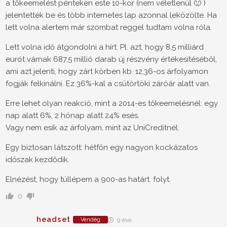
a tőkeemelést pénteken este 10-kor (nem véletlenül 🙂 )
jelentették be és több internetes lap azonnal leközölte. Ha
lett volna alertem már szombat reggel tudtam volna róla.
Lett volna idő átgondolni a hírt. Pl. azt, hogy 8,5 milliárd
eurót várnak 687,5 millió darab új részvény értékesítéséből,
ami azt jelenti, hogy zárt körben kb. 12,36-os árfolyamon
fogják felkinálni. Ez 36%-kal a csütörtöki záróár alatt van.
Erre lehet olyan reakció, mint a 2014-es tőkeemelésnél: egy
nap alatt 6%, 2 hónap alatt 24% esés.
Vagy nem esik az árfolyam, mint az UniCreditnél.
Egy biztosan látszott: hétfőn egy nagyon kockázatos
időszak kezdődik.
Elnézést, hogy túllépem a 900-as határt. folyt.
0
headset
Vendég
9 éve