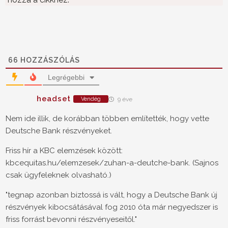
66
HOZZÁSZÓLÁS
Legrégebbi
headset
Vendég
9 éve
Nem ide illik, de korábban többen említették, hogy vette
Deutsche Bank részvényeket.
Friss hír a KBC elemzések között:
kbcequitas.hu/elemzesek/zuhan-a-deutche-bank. (Sajnos
csak ügyfeleknek olvasható.)
"tegnap azonban biztossá is vált, hogy a Deutsche Bank új
részvények kibocsátásával fog 2010 óta már negyedszer is
friss forrást bevonni részvényeseitől."