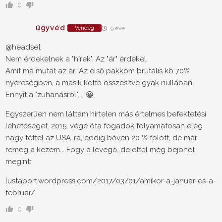
0
ügyvéd
Vendég
9 éve
@headset
Nem érdekelnek a "hírek". Az "ár" érdekel.
Amit ma mutat az ár: Az első pakkom brutális kb 70%
nyereségben, a másik kettő összesítve gyak nullában.
Ennyit a "zuhanásról".... 😀
Egyszerűen nem láttam hirtelen más értelmes befektetési
lehetőséget. 2015, vége óta fogadok folyamatosan elég
nagy téttel az USA-ra, eddig bőven 20 % fölött, de már
remeg a kezem... Fogy a levegő, de ettől még bejöhet
megint:
lustaport.wordpress.com/2017/03/01/amikor-a-januar-es-a-
februar/
0