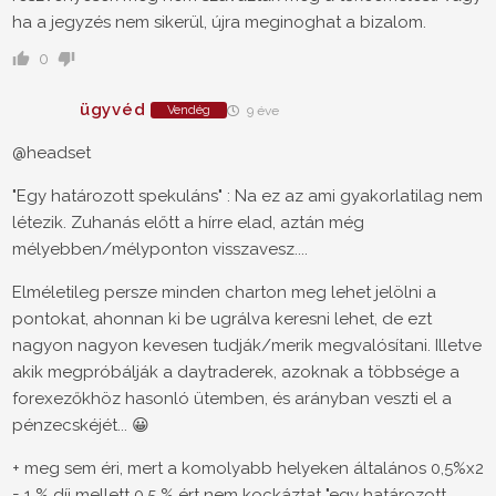
ha a jegyzés nem sikerül, újra meginoghat a bizalom.
0
ügyvéd
Vendég
9 éve
@headset
"Egy határozott spekuláns" : Na ez az ami gyakorlatilag nem
létezik. Zuhanás előtt a hírre elad, aztán még
mélyebben/mélyponton visszavesz....
Elméletileg persze minden charton meg lehet jelölni a
pontokat, ahonnan ki be ugrálva keresni lehet, de ezt
nagyon nagyon kevesen tudják/merik megvalósítani. Illetve
akik megpróbálják a daytraderek, azoknak a többsége a
forexezőkhöz hasonló ütemben, és arányban veszti el a
pénzecskéjét... 😀
+ meg sem éri, mert a komolyabb helyeken általános 0,5%x2
= 1 % díj mellett 0,5 % ért nem kockáztat "egy határozott