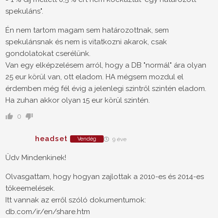
spekuláns".
Én nem tartom magam sem határozottnak, sem
spekulánsnak és nem is vitatkozni akarok, csak
gondolatokat cserélünk.
Van egy elképzelésem arról, hogy a DB "normál" ára olyan
25 eur körül van, ott eladom. HA mégsem mozdul el
érdemben még fél évig a jelenlegi szintről szintén eladom.
Ha zuhan akkor olyan 15 eur körül szintén.
0
headset
Vendég
9 éve
Üdv Mindenkinek!
Olvasgattam, hogy hogyan zajlottak a 2010-es és 2014-es
tőkeemelések.
Itt vannak az erről szóló dokumentumok:
db.com/ir/en/share.htm