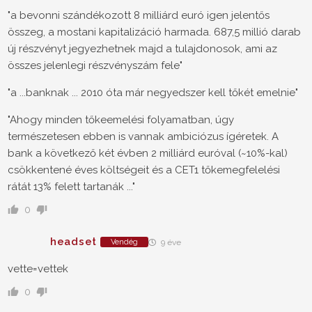
"a bevonni szándékozott 8 milliárd euró igen jelentős
összeg, a mostani kapitalizáció harmada. 687,5 millió darab
új részvényt jegyezhetnek majd a tulajdonosok, ami az
összes jelenlegi részvényszám fele"
"a ...banknak ... 2010 óta már negyedszer kell tőkét emelnie"
"Ahogy minden tőkeemelési folyamatban, úgy
természetesen ebben is vannak ambiciózus ígéretek. A
bank a következő két évben 2 milliárd euróval (~10%-kal)
csökkentené éves költségeit és a CET1 tőkemegfelelési
rátát 13% felett tartanák ..."
0
headset
Vendég
9 éve
vette=vettek
0