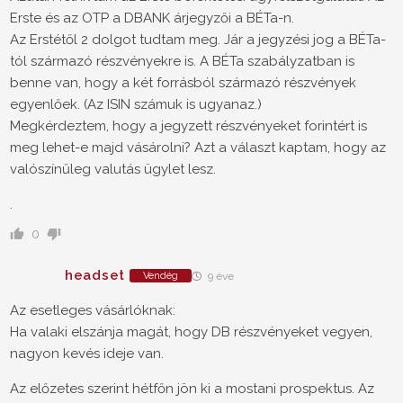
Erste és az OTP a DBANK árjegyzői a BÉTa-n.
Az Erstétől 2 dolgot tudtam meg. Jár a jegyzési jog a BÉTa-
tól származó részvényekre is. A BÉTa szabályzatban is
benne van, hogy a két forrásból származó részvények
egyenlőek. (Az ISIN számuk is ugyanaz.)
Megkérdeztem, hogy a jegyzett részvényeket forintért is
meg lehet-e majd vásárolni? Azt a választ kaptam, hogy az
valószínűleg valutás ügylet lesz.
.
0
headset
Vendég
9 éve
Az esetleges vásárlóknak:
Ha valaki elszánja magát, hogy DB részvényeket vegyen,
nagyon kevés ideje van.
Az előzetes szerint hétfőn jön ki a mostani prospektus. Az