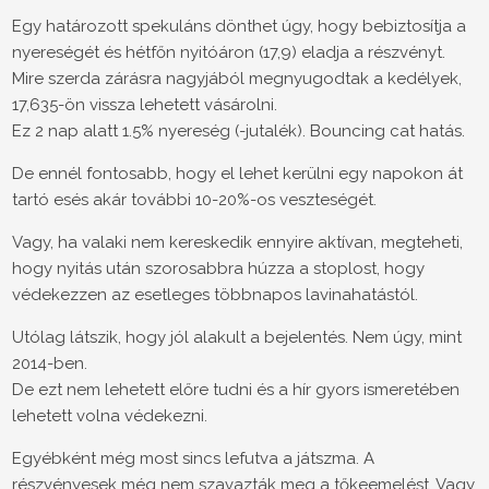
Egy határozott spekuláns dönthet úgy, hogy bebiztosítja a
nyereségét és hétfőn nyitóáron (17,9) eladja a részvényt.
Mire szerda zárásra nagyjából megnyugodtak a kedélyek,
17,635-ön vissza lehetett vásárolni.
Ez 2 nap alatt 1.5% nyereség (-jutalék). Bouncing cat hatás.
De ennél fontosabb, hogy el lehet kerülni egy napokon át
tartó esés akár további 10-20%-os veszteségét.
Vagy, ha valaki nem kereskedik ennyire aktívan, megteheti,
hogy nyitás után szorosabbra húzza a stoplost, hogy
védekezzen az esetleges többnapos lavinahatástól.
Utólag látszik, hogy jól alakult a bejelentés. Nem úgy, mint
2014-ben.
De ezt nem lehetett előre tudni és a hír gyors ismeretében
lehetett volna védekezni.
Egyébként még most sincs lefutva a játszma. A
részvényesek még nem szavazták meg a tőkeemelést. Vagy