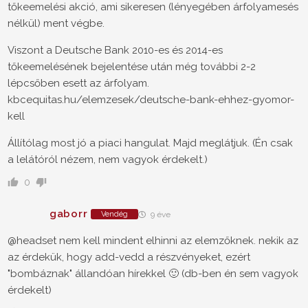
tőkeemelési akció, ami sikeresen (lényegében árfolyamesés
nélkül) ment végbe.
Viszont a Deutsche Bank 2010-es és 2014-es
tőkeemelésének bejelentése után még további 2-2
lépcsőben esett az árfolyam.
kbcequitas.hu/elemzesek/deutsche-bank-ehhez-gyomor-
kell
Állítólag most jó a piaci hangulat. Majd meglátjuk. (Én csak
a lelátóról nézem, nem vagyok érdekelt.)
0
gaborr
Vendég
9 éve
@headset nem kell mindent elhinni az elemzőknek. nekik az
az érdekük, hogy add-vedd a részvényeket, ezért
"bombáznak" állandóan hírekkel 🙂 (db-ben én sem vagyok
érdekelt)