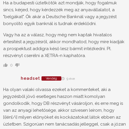
Ha a budapesti üzletkötők azt mondják, hogy fogalmuk
sincs, kérjed, hogy kérdezzék meg az anyavállalatot, a
"belgákat". Ők akár a Deutsche Banknál vagy a jegyzést
bonyolító egyik banknál is tudnak érdeklődni.
Vagy ha az a válasz, hogy még nem kaptak hivatalos
értesítést a jegyzésről, akkor mondhatod, hogy mire kiadják
a prospektust addigra késő lesz bármit intézkedni. Pl.
részvényt cserélni a XETRA-n kaphatóra.
0
headset
Vendég
9 éve
Ha olyan valaki olvassa ezeket a kommenteket, aki a
jegyzésből jövő esetleges haszon miatt komolyan
gondolkodik, hogy DB részvényt vásároljon, és erre meg is
van az anyagi lehetősége, akkor szívesen leírom, hogy
[i]én[/i] milyen előnyöket és kockázatokat látok ebben az
üzletben. Szigorúan nem tanácsadás jelleggel, csak a józan