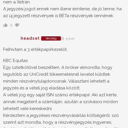
nem a Xetrán.
A jegyzési jogot ennek nem illene érintenie, de jó lenne, ha
az új jegyzett részvények is BÉTa részvények lennének.
0
headset
Vendég
9 éve
Felhívtam a 3 értékpapírkezelőt.
KBC Equitas
Egy üzletkötővel beszéltem. A bróker elmondta, hogy
legutóbb az UniCredit tőkeemelésnél levelet küldtek
minden részvénytulajdonosnak. Választani lehetett a
jegyzés és a vételi jog eladása között.
A vételi jog egy saját ISIN számú értékpapír. Aki azt kérte,
annak megjelent a számláján, azután a szokásos módon
lehetett vele kereskedni.
Kérdeztem a jegyzéses részvényvásárlás költségéről: szó
szerint azt mondta, hogy a részvényjegyzés ingyenes.