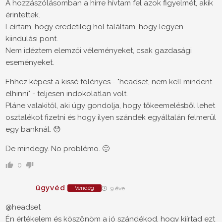
A hozzászólásomban a hírre hívtam fel azok figyelmét, akik
érintettek.
Leírtam, hogy eredetileg hol találtam, hogy legyen
kiindulási pont.
Nem idéztem elemzői véleményeket, csak gazdasági
eseményeket.
Ehhez képest a kissé fölényes - "headset, nem kell mindent
elhinni" - teljesen indokolatlan volt.
Pláne valakitől, aki úgy gondolja, hogy tőkeemelésből lehet
osztalékot fizetni és hogy ilyen szándék egyáltalán felmerül
egy banknál. 😯
De mindegy. No problémo. 🙂
0
ügyvéd
Vendég
9 éve
@headset
Én értékelem és köszönöm a jó szándékod, hogy kiírtad ezt