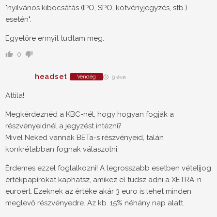
"nyilvános kibocsátás (IPO, SPO, kötvényjegyzés, stb.)
esetén".
Egyelőre ennyit tudtam meg.
0
headset
Vendég
9 éve
Attila!
Megkérdeznéd a KBC-nél, hogy hogyan fogják a
részvényeidnél a jegyzést intézni?
Mivel Neked vannak BETa-s részvényeid, talán
konkrétabban fognak válaszolni.
Érdemes ezzel foglalkozni! A legrosszabb esetben vételijog
értékpapírokat kaphatsz, amikez el tudsz adni a XETRA-n
euroért. Ezeknek az értéke akár 3 euro is lehet minden
meglevő részvényedre. Az kb. 15% néhány nap alatt.