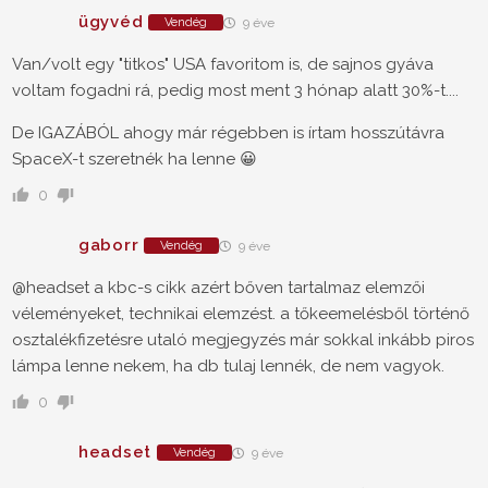
ügyvéd
Vendég
9 éve
Van/volt egy "titkos" USA favoritom is, de sajnos gyáva
voltam fogadni rá, pedig most ment 3 hónap alatt 30%-t....
De IGAZÁBÓL ahogy már régebben is írtam hosszútávra
SpaceX-t szeretnék ha lenne 😀
0
gaborr
Vendég
9 éve
@headset a kbc-s cikk azért bőven tartalmaz elemzői
véleményeket, technikai elemzést. a tőkeemelésből történő
osztalékfizetésre utaló megjegyzés már sokkal inkább piros
lámpa lenne nekem, ha db tulaj lennék, de nem vagyok.
0
headset
Vendég
9 éve