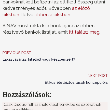
bankoknál kell befizetni az eltitkolt összeg utáni
kedvezményes adót. Bővebben
az előző
cikkben
illetve
ebben a cikkben
.
A NAV most rakta ki a honlapjára az ebben
résztvevő bankok listáját, amit
itt találsz meg
.
PREVIOUS POST
Lakásvásárlás: hitelből vagy készpénzért?
NEXT POST
Etikus életbiztosítások koncepciója
Hozzászólások:
Csak Disqus-felhasználók léphetnek be és szólhatnak
hozzá a cikkhez.