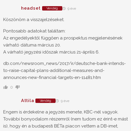
headset
Vendég
9 éve
Köszönöm a visszajelzéseket.
Pontosabb adatokat találtam:
Az engedélyektől függően a prospektus megjelenésének
várható dátuma március 20.
A várható jegyzési időszak március 21-április 6.
db.com/newsroom_news/2017/ir/deutsche-bank-intends-
to-raise-capital-plans-additional-measures-and-
announces-new-financial-targets-en-11481.htm
0
Attila
Vendég
9 éve
Engem is érdekelne a jegyzés menete, KBC-nél vagyok.
További bonyodalom részemről (nem tudom ez érint-e mást
is), hogy én a budapesti BÉTa piacon vettem a DB-imet,