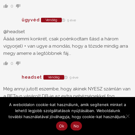
0
ügyvéd
Vendég
9 éve
@headset
Áááá semmi konkrét, csak poénkodtam (lásd a három
vigyorjel) + van ugye a mondás, hogy a tőzsde mindig arra
megy amerre a legtöbbnek fáj...
0
headset
Vendég
9 éve
Még annyi jutott eszembe, hogy akinek NYESZ számlán van
a BETa-n vásárolt DB-je az extra nehézségekkel fog
szembenézni.
A weboldalon cookie-kat használunk, amik segítenek minket a
lehető legjobb szolgáltatások nyújtásában. Weboldalunk
Eddig úgy tűnik, hogy a jegyzési jogot eladni, vagy
további használatával jóváhagyja, hogy cookie-kat használjunk.
árengedményes részvényeket vásárolni csak euroért lehet
Ok
No
majd.