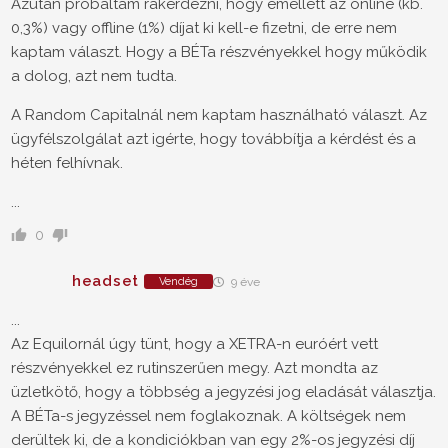
Azután próbáltam rákérdezni, hogy emellett az online (kb.
0,3%) vagy offline (1%) díjat ki kell-e fizetni, de erre nem
kaptam választ. Hogy a BÉTa részvényekkel hogy működik
a dolog, azt nem tudta.
A Random Capitalnál nem kaptam használható választ. Az
ügyfélszolgálat azt igérte, hogy továbbítja a kérdést és a
héten felhívnak.
...
0
headset
Vendég
9 éve
...
Az Equilornál úgy tünt, hogy a XETRA-n euróért vett
részvényekkel ez rutinszerűen megy. Azt mondta az
üzletkötő, hogy a többség a jegyzési jog eladását választja.
A BÉTa-s jegyzéssel nem foglakoznak. A költségek nem
derültek ki, de a kondiciókban van egy 2%-os jegyzési díj