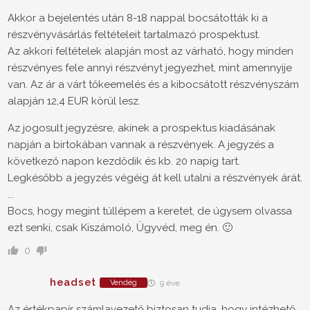
Akkor a bejelentés után 8-18 nappal bocsátották ki a
részvényvásárlás feltételeit tartalmazó prospektust.
Az akkori feltételek alapján most az várható, hogy minden
részvényes fele annyi részvényt jegyezhet, mint amennyije
van. Az ár a várt tőkeemelés és a kibocsátott részvényszám
alapján 12,4 EUR körül lesz.
Az jogosult jegyzésre, akinek a prospektus kiadásának
napján a birtokában vannak a részvények. A jegyzés a
következő napon kezdődik és kb. 20 napig tart.
Legkésőbb a jegyzés végéig át kell utalni a részvények árát.
...
Bocs, hogy megint túllépem a keretet, de úgysem olvassa
ezt senki, csak Kiszámoló, Ügyvéd, meg én. 🙂
0
headset
Vendég
9 éve
Az értékpapír számlavezető biztosan tudja, hogy intézhető