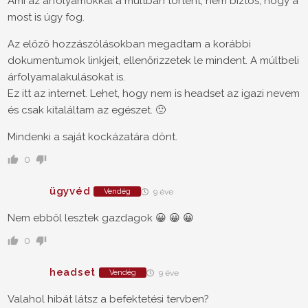
Ami az árfolyamokkal a múltban történt, nem biztos, hogy a
most is úgy fog.
Az előző hozzászólásokban megadtam a korábbi
dokumentumok linkjeit, ellenőrizzetek le mindent. A múltbeli
árfolyamalakulásokat is.
Ez itt az internet. Lehet, hogy nem is headset az igazi nevem
és csak kitaláltam az egészet. 🙂
Mindenki a saját kockázatára dönt.
0
ügyvéd
Vendég
9 éve
Nem ebből lesztek gazdagok 😀 😀 😀
0
headset
Vendég
9 éve
Valahol hibát látsz a befektetési tervben?