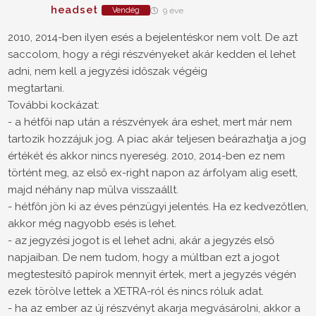
headset
Vendég
9 éve
2010, 2014-ben ilyen esés a bejelentéskor nem volt. De azt
saccolom, hogy a régi részvényeket akár kedden el lehet
adni, nem kell a jegyzési időszak végéig
megtartani.
További kockázat:
- a hétfői nap után a részvények ára eshet, mert már nem
tartozik hozzájuk jog. A piac akár teljesen beárazhatja a jog
értékét és akkor nincs nyereség. 2010, 2014-ben ez nem
történt meg, az első ex-right napon az árfolyam alig esett,
majd néhány nap műlva visszaállt.
- hétfőn jön ki az éves pénzügyi jelentés. Ha ez kedvezőtlen,
akkor még nagyobb esés is lehet.
- az jegyzési jogot is el lehet adni, akár a jegyzés első
napjaiban. De nem tudom, hogy a múltban ezt a jogot
megtestesítő papírok mennyit értek, mert a jegyzés végén
ezek törölve lettek a XETRA-ról és nincs róluk adat.
- ha az ember az új részvényt akarja megvásárolni, akkor a