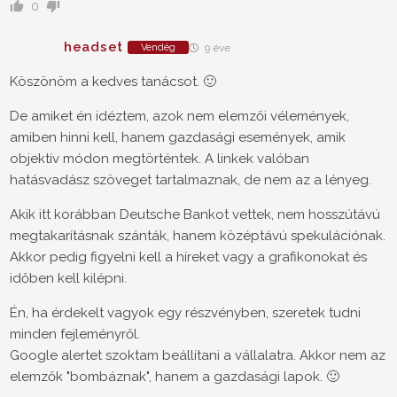
0
headset
Vendég
9 éve
Köszönöm a kedves tanácsot. 🙂
De amiket én idéztem, azok nem elemzői vélemények,
amiben hinni kell, hanem gazdasági események, amik
objektív módon megtörténtek. A linkek valóban
hatásvadász szöveget tartalmaznak, de nem az a lényeg.
Akik itt korábban Deutsche Bankot vettek, nem hosszútávú
megtakarításnak szánták, hanem középtávú spekulációnak.
Akkor pedig figyelni kell a híreket vagy a grafikonokat és
időben kell kilépni.
Én, ha érdekelt vagyok egy részvényben, szeretek tudni
minden fejleményről.
Google alertet szoktam beállítani a vállalatra. Akkor nem az
elemzők "bombáznak", hanem a gazdasági lapok. 🙂