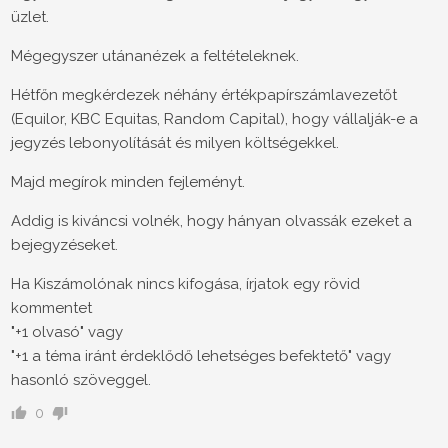
üzlet.
Mégegyszer utánanézek a feltételeknek.
Hétfőn megkérdezek néhány értékpapírszámlavezetőt
(Equilor, KBC Equitas, Random Capital), hogy vállalják-e a
jegyzés lebonyolítását és milyen költségekkel.
Majd megírok minden fejleményt.
Addig is kiváncsi volnék, hogy hányan olvassák ezeket a
bejegyzéseket.
Ha Kiszámolónak nincs kifogása, írjatok egy rövid
kommentet
"+1 olvasó" vagy
"+1 a téma iránt érdeklődő lehetséges befektető" vagy
hasonló szöveggel.
0