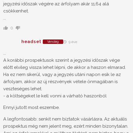
jegyzési időszak végére az árfolyam akár 11,64 alá
csökkenhet.
...
0
headset
Vendég
9 éve
...
A korábbi prospektusok szerint a jegyzési időszak vége
előtt elvileg vissza lehet lépni, de akkor a haszon elmarad.
Ha ez nem sikerül, vagy a jegyzés utáni napon esik le az
árfolyam, akkor az új részvények vétele önmagában is
veszteséges lehet.
- a költségeket le kell vonni a várható haszonból
Ennyi jutott most eszembe.
A legfontosabb: senkit nem bíztatok vásárlásra. Az aktuális
prospektus még nem jelent meg, ezért minden bizonytalan.