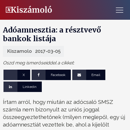
Adóamnesztia: a résztvevő
bankok listája
Kiszamolo
2017-03-05
Oszd meg ismerőseiddel a cikket:
X
Facebook
Email
Linkedin
Írtam arról, hogy miután az adócsaló SMSZ
számla nem bizonyult az uniós joggal
összeegyeztethetőnek (milyen meglepő), egy új
adóamnesztiát vezettek be, ahol a kijelölt