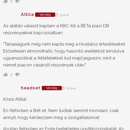
0
Attila
Vendég
9 éve
Az alábbi választ kaptam a KBC-től a BÉTa piaci DB
részvényekkel kapcsolatban:
"Társaságunk még nem kapta meg a hivatalos értesítéseket.
Előzetesen elmondható, hogy hasonló esetekből kiindulva
ugyanazokkal a feltételekkel tud majd jegyezni, mint a
német piacon vásárolt részvények után."
0
headset
Vendég
9 éve
Köszi Attila!
Én felhívtam a Bét-et. Nem tudtak semmit mondani, csak
annyit, hogy kérdezzem meg a szolgáltatómat.
Azután felhívtam az Erste befektetési ügyfélszolgálatát. Az