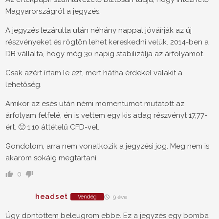
Magyarországról a jegyzés.
A jegyzés lezárulta után néhány nappal jóváírják az új
részvényeket és rögtön lehet kereskedni velük. 2014-ben a
DB vállalta, hogy még 30 napig stabilizálja az árfolyamot.
Csak azért írtam le ezt, mert hátha érdekel valakit a
lehetőség.
Amikor az esés után némi momentumot mutatott az
árfolyam felfelé, én is vettem egy kis adag részvényt 17,77-
ért. 🙂 1:10 áttételű CFD-vel.
Gondolom, arra nem vonatkozik a jegyzési jog. Meg nem is
akarom sokáig megtartani.
0
headset
Vendég
9 éve
Úgy döntöttem beleugrom ebbe. Ez a jegyzés egy bomba