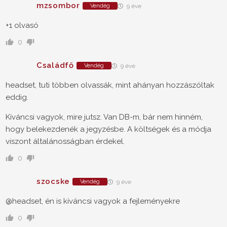
mzsombor
Vendég
9 éve
+1 olvasó
0
Családfő
Vendég
9 éve
headset, tuti többen olvassák, mint ahányan hozzászóltak
eddig.
Kíváncsi vagyok, mire jutsz. Van DB-m, bár nem hinném,
hogy belekezdenék a jegyzésbe. A költségek és a módja
viszont általánosságban érdekel.
0
szocske
Vendég
9 éve
@headset, én is kíváncsi vagyok a fejleményekre
0