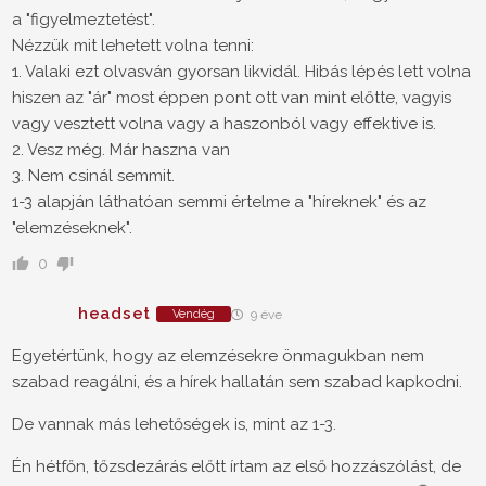
a "figyelmeztetést".
Nézzük mit lehetett volna tenni:
1. Valaki ezt olvasván gyorsan likvidál. Hibás lépés lett volna
hiszen az "ár" most éppen pont ott van mint előtte, vagyis
vagy vesztett volna vagy a haszonból vagy effektive is.
2. Vesz még. Már haszna van
3. Nem csinál semmit.
1-3 alapján láthatóan semmi értelme a "híreknek" és az
"elemzéseknek".
0
headset
Vendég
9 éve
Egyetértünk, hogy az elemzésekre önmagukban nem
szabad reagálni, és a hírek hallatán sem szabad kapkodni.
De vannak más lehetőségek is, mint az 1-3.
Én hétfőn, tőzsdezárás előtt írtam az első hozzászólást, de