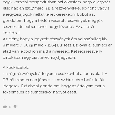
egyik korábbi prospektusban azt olvastam, hogy a jegyzés
első napján (2017.márc. 21) a részvényekkel ex-right, vagyis
a jegyzési jogok nélkül lehet kereskedni. Ebből azt
gondolom, hogy a hétfőn vásárolt részvények még jók
lesznek, de ebben lehet, hogy tévedek. Ez az első
kockázat.
Az előny, hogy a jegyzett részvények ára valószínűleg kb.
8 milliárd / 687.5 millió = 11,64 Eur lesz. Ez jóval a jelenlegi ár
alatt van, ebből jön majd a nyereség. Két régi részvény
birtokában egy újat lehet majd jegyezni.
A kockázatok:
- a régi részvények árfolyama csökkenhet a tartás alatt. A
DB-ről minden nap jönnek ki rossz hírek és a befektetők
idegesek. Ezt abból gondolom, hogy az árfolyam már a
tőkeemelés bejelentésekor nagyot esett.
...
0