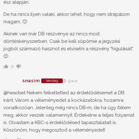
ész alapján.
De ha nincs ilyen valaki, akkor lehet, hogy nem strapálom
magam. 🙂
Akinek van már DB részvénye az nincs most
döntéskényszerben. Csak be kell söpörnie a jegyzési
jogból származó hasznot és elviselni a részvény "higulását".
🙂
0
snasim
Vendég
9 éve
@headset Nekem felkeltetted az érdeklődésemet a DB
iránt. Várom a véleményedet a kockázatokra, hozamra
vonatkozóan. Jelenleg még nincs DB-m, de ha úgy ítélem
meg, akkor veszek valamennyit. Érdekelne a teljes folyamat
is. Olvastam a KBC-s érdeklődésed tapasztalatait is.
Köszönöm, hogy megosztod a véleményedet!