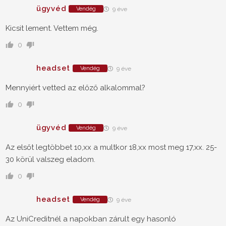
ügyvéd
Vendég
9 éve
Kicsit lement. Vettem még.
0
headset
Vendég
9 éve
Mennyiért vetted az előző alkalommal?
0
ügyvéd
Vendég
9 éve
Az elsőt legtöbbet 10,xx a multkor 18,xx most meg 17,xx. 25-
30 körül valszeg eladom.
0
headset
Vendég
9 éve
Az UniCreditnél a napokban zárult egy hasonló