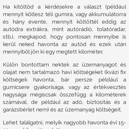
Ha kitöltöd a kérdésekre a választ (például
mennyit költesz téli gumira, vagy akkumulátorra
és hány évente, mennyit költöttél eddig az
autódra extrákra, mint autórádió, tolatóradar,
stb.), megkapod, hogy pontosan mennyibe is
kerül neked havonta az autód és ezek után
mennyiből jön ki egy megtett kilométer.
Külön bontottam nektek az üzemanyagot és
olajat nem tartalmazó havi költségeket (kvázi fix
költségek havonta, bár persze például a
gumicsere gyakorisága, vagy az értékvesztés
nagysága mégiscsak összefügg a kilométerek
számával, de például az adó, biztosítás és a
garázsbérlet nem) és az üzemanyag költségeit.
Lehet találgatni, melyik nagyobb havonta évi 15-