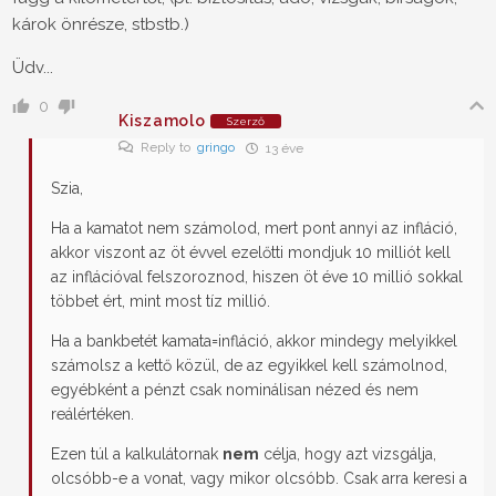
károk önrésze, stbstb.)
Üdv...
0
Kiszamolo
Szerző
Reply to
gringo
13 éve
Szia,
Ha a kamatot nem számolod, mert pont annyi az infláció,
akkor viszont az öt évvel ezelőtti mondjuk 10 milliót kell
az inflációval felszoroznod, hiszen öt éve 10 millió sokkal
többet ért, mint most tíz millió.
Ha a bankbetét kamata=infláció, akkor mindegy melyikkel
számolsz a kettő közül, de az egyikkel kell számolnod,
egyébként a pénzt csak nominálisan nézed és nem
reálértéken.
Ezen túl a kalkulátornak
nem
célja, hogy azt vizsgálja,
olcsóbb-e a vonat, vagy mikor olcsóbb. Csak arra keresi a