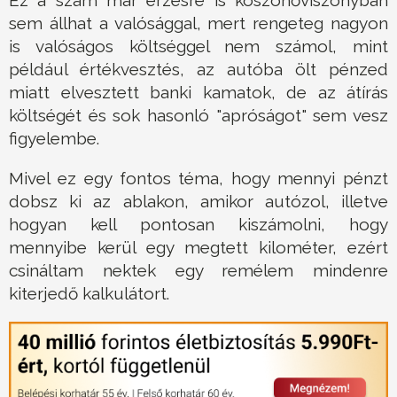
Ez a szám már érzésre is köszönőviszonyban
sem állhat a valósággal, mert rengeteg nagyon
is valóságos költséggel nem számol, mint
például értékvesztés, az autóba ölt pénzed
miatt elvesztett banki kamatok, de az átírás
költségét és sok hasonló "apróságot" sem vesz
figyelembe.
Mivel ez egy fontos téma, hogy mennyi pénzt
dobsz ki az ablakon, amikor autózol, illetve
hogyan kell pontosan kiszámolni, hogy
mennyibe kerül egy megtett kilométer, ezért
csináltam nektek egy remélem mindenre
kiterjedő kalkulátort.