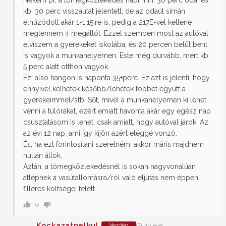
Nekem pl. a tömegközlekedés napi min. 30 perc oda, és
kb. 30 perc visszautat jelentett, de az odaút simán
elhúzódott akár 1-1:15.re is, pedig a 217E-vel kellene
megtennem 4 megállót. Ezzel szemben most az autóval
elviszem a gyerekeket iskolába, és 20 percen belül bent
is vagyok a munkahelyemen. Este még durvább, mert kb.
5 perc alatt otthon vagyok.
Ez, alsó hangon is naponta 35+perc. Ez azt is jelenti, hogy
ennyivel kelhetek később/lehetek többet együtt a
gyerekeimmel/stb. Sőt, mivel a munkahelyemen ki lehet
venni a túlórákat, ezért emiatt havonta akár egy egész nap
csúsztatásom is lehet, csak amiatt, hogy autóval járok. Az
az évi 12 nap, ami így kijön azért eléggé vonzó.
És, ha ezt forintosítani szeretném, akkor máris majdnem
nullán állok.
Aztán, a tömegközlekedésnél is sokan nagyvonalúan
átlépnek a vasútállomásra/ról való eljutás nem éppen
filléres költségei felett.
0
Kockazatnelkul
Vendég
13 éve