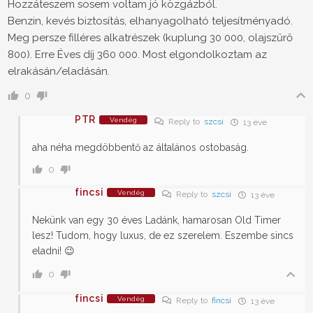
Hozzáteszem sosem voltam jó közgázból.
Benzin, kevés biztosítás, elhanyagolható teljesítményadó.
Meg persze filléres alkatrészek (kuplung 30 000, olajszűrő
800). Erre Éves díj 360 000. Most elgondolkoztam az
elrakásán/eladásán.
0
PTR
Vendég
Reply to
szcsi
13 éve
aha néha megdöbbentő az általános ostobaság.
0
fincsi
Vendég
Reply to
szcsi
13 éve
Nekünk van egy 30 éves Ladánk, hamarosan Old Timer
lesz! Tudom, hogy luxus, de ez szerelem. Eszembe sincs
eladni! 😉
0
fincsi
Vendég
Reply to
fincsi
13 éve