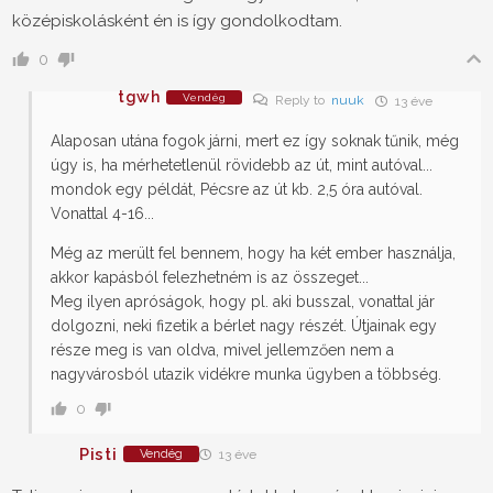
középiskolásként én is így gondolkodtam.
0
tgwh
Vendég
Reply to
nuuk
13 éve
Alaposan utána fogok járni, mert ez így soknak tűnik, még
úgy is, ha mérhetetlenül rövidebb az út, mint autóval...
mondok egy példát, Pécsre az út kb. 2,5 óra autóval.
Vonattal 4-16...
Még az merült fel bennem, hogy ha két ember használja,
akkor kapásból felezhetném is az összeget...
Meg ilyen apróságok, hogy pl. aki busszal, vonattal jár
dolgozni, neki fizetik a bérlet nagy részét. Útjainak egy
része meg is van oldva, mivel jellemzően nem a
nagyvárosból utazik vidékre munka ügyben a többség.
0
Pisti
Vendég
13 éve