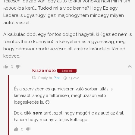
Teljesen igazad van, egy autó tokkal vonóval havi minimum
50000-ba kerül. Tudod mi a vicc benne? Hogy Ez egy
Ladára is ugyanúgy igaz, majdhogynem mindegy milyen
autót veszel.
A kalkulációból egy fontos dolgot hagytál ki (igaz ez nem is
forintosítható könnyen): a kényelem és a gyorsaság, meg
hogy bármikor rendelkezésre áll amikor kirándulni támad
kedved.
0
Kiszamolo
Szerző
Reply to
Pisti
13 éve
És a szervizben és gumicserén való sorban állás is
kimaradt, ahogy a feltörésen, meghúzáson való
idegeskedés is. 🙂
De a cikk
nem
arról szól, hogy megéri-e az autó az árát,
hanem hogy mennyi a teljes költsége.
0