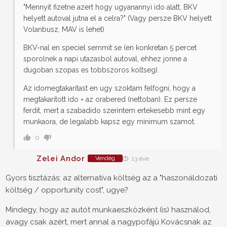
"Mennyit fizetne azert hogy ugyanannyi ido alatt, BKV
helyett autoval jutna el a celra?" (Vagy persze BKV helyett
Volanbusz, MAV is lehet)
BKV-nal en speciel semmit se (en konkretan 5 percet
sporolnek a napi utazasbol autoval, ehhez jonne a
dugoban szopas es tobbszoros koltseg).
Az idomegtakaritast en ugy szoktam felfogni, hogy a
megtakaritott ido = az orabered (nettoban). Ez persze
ferdit, mert a szabadido szerintem ertekesebb mint egy
munkaora, de legalabb kapsz egy minimum szamot.
0
Zelei Andor
Vendég
13 éve
Gyors tisztázás: az alternatíva költség az a "haszonáldozati
költség / opportunity cost", ugye?
Mindegy, hogy az autót munkaeszközként (is) használod,
avagy csak azért, mert annal a nagypofájú Kovácsnak az