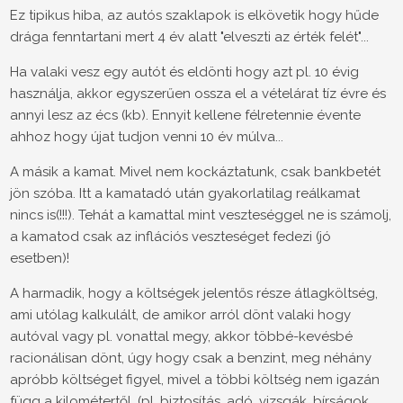
Ez tipikus hiba, az autós szaklapok is elkövetik hogy hűde
drága fenntartani mert 4 év alatt "elveszti az érték felét"...
Ha valaki vesz egy autót és eldönti hogy azt pl. 10 évig
használja, akkor egyszerűen ossza el a vételárat tíz évre és
annyi lesz az écs (kb). Ennyit kellene félretennie évente
ahhoz hogy újat tudjon venni 10 év múlva...
A másik a kamat. Mivel nem kockáztatunk, csak bankbetét
jön szóba. Itt a kamatadó után gyakorlatilag reálkamat
nincs is(!!!). Tehát a kamattal mint veszteséggel ne is számolj,
a kamatod csak az inflációs veszteséget fedezi (jó
esetben)!
A harmadik, hogy a költségek jelentős része átlagköltség,
ami utólag kalkulált, de amikor arról dönt valaki hogy
autóval vagy pl. vonattal megy, akkor többé-kevésbé
racionálisan dönt, úgy hogy csak a benzint, meg néhány
apróbb költséget figyel, mivel a többi költség nem igazán
függ a kilométertől, (pl. biztosítás, adó, vizsgák, bírságok,