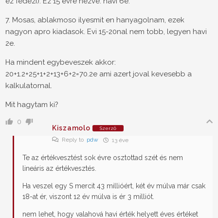
ez fedezi). Ez 15 evre nezve: havi 6e.
7. Mosas, ablakmoso ilyesmit en hanyagolnam, ezek
nagyon apro kiadasok. Evi 15-20nal nem tobb, legyen havi
2e.
Ha mindent egybeveszek akkor:
20+1.2+25+1+2+13+6+2=70.2e ami azert joval kevesebb a
kalkulatornal.
Mit hagytam ki?
0
Kiszamolo
Szerző
Reply to
pdw
13 éve
Te az értékvesztést sok évre osztottad szét és nem
lineáris az értékvesztés.
Ha veszel egy S mercit 43 millióért, két év múlva már csak
18-at ér, viszont 12 év múlva is ér 3 milliót.
nem lehet, hogy valahová havi érték helyett éves értéket