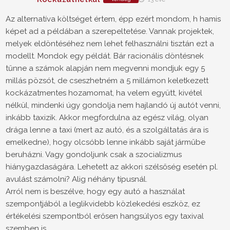
Az alternatíva költséget értem, épp ezért mondom, h hamis
képet ad a példában a szerepeltetése. Vannak projektek,
melyek eldöntéséhez nem lehet felhasználni tisztán ezt a
modellt. Mondok egy példát. Bár racionális döntésnek
tűnne a számok alapján nem megvenni mondjuk egy 5
millás pözsót, de cseszhetném a 5 millámon keletkezett
kockázatmentes hozamomat, ha velem együtt, kivétel
nélkül, mindenki úgy gondolja nem hajlandó új autót venni,
inkább taxizik. Akkor megfordulna az egész világ, olyan
drága lenne a taxi (mert az autó, és a szolgáltatás ára is
emelkedne), hogy olcsóbb lenne inkább saját járműbe
beruházni. Vagy gondoljunk csak a szocializmus
hiánygazdaságára. Lehetett az akkori szélsőség esetén pl.
avulást számolni? Alig néhány típusnál.
Arról nem is beszélve, hogy egy autó a használat
szempontjából a leglikvidebb közlekedési eszköz, ez
értékelési szempontból erősen hangsúlyos egy taxival
szemben is.