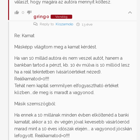
választ, hogy magára az autóra mennyit költesz.
0
gringo
Vendég
Reply to
Kiszamolo
13 éve
Re: Kamat
Másképp világítom meg a kamat kérdést.
Ha van 10 millád autóra és nem veszel autót, hanem a
bankban tartod a pénzt, kb. 10 év múlva is 10 milliód lesz
ha a reál tekintetben (vásárlóértéket nézed).
Reálkamatod=0!!!!
Tehát nem kaptál semmilyen elfogyasztható értéket
közben...de meg is maradt a vagyonod.
Másik szemszögből:
Ha ennek a 10 millának minden évben elköltenéd a banki
kamatát, akkor a 10. év végén jóval kevesebb vásárlóerőd
marad mint a 10 éves időszak elején... a vagyonod jócskán
lefogyott. Reálkamatod=0!!!!