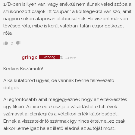
1/B-ben is ilyen van, vagy enélkül nem állnak veled szóba a
szilikonozott csajok. Itt "csupán" a költségekről van szó, amit
nagyon sokan alaposan alábecsülnek. Ha viszont már van
lövésed róla, mibe is kerül valóban, talán elgondolkozol
róla.
0
gringo
Vendég
13 éve
Kedves Kiszámoló!
A kalkulátorod ügyes, de vannak benne félrevezető
dolgok.
A legfontosabb amit megjegyeznék hogy az értékvesztés
egy fikció. Az xceled elosztja a vásárlástól eltelt évek
számával a jelenlegi és a vételkori érték különbségét...
Ennek a visszatekintő számnak így nincs értelme...ez csak
akkor lenne igaz ha az illető eladná az autóját most..