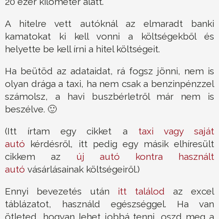
20 ezer kilométer alatt.
A hitelre vett autóknál az elmaradt banki
kamatokat ki kell vonni a költségekből és
helyette be kell írni a hitel költségeit.
Ha beütöd az adataidat, rá fogsz jönni, nem is
olyan drága a taxi, ha nem csak a benzinpénzzel
számolsz, a havi buszbérletről már nem is
beszélve. 🙂
(Itt írtam egy cikket a
taxi vagy saját
autó
kérdésről, itt pedig egy másik elhíresült
cikkem az
új autó kontra használt
autó
vásárlásainak költségeiről.)
Ennyi bevezetés után
itt találod
az excel
táblázatot, használd egészséggel. Ha van
ötleted, hogyan lehet jobbá tenni, oszd meg a