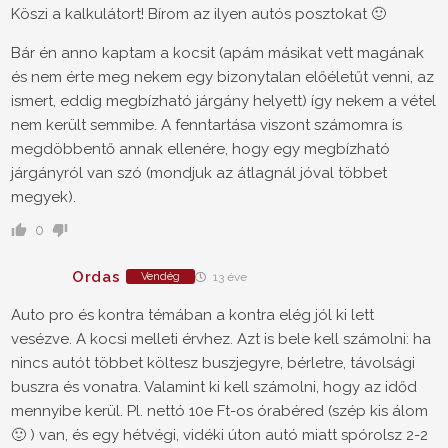
Köszi a kalkulátort! Bírom az ilyen autós posztokat 🙂
Bár én anno kaptam a kocsit (apám másikat vett magának
és nem érte meg nekem egy bizonytalan előéletűt venni, az
ismert, eddig megbízható járgány helyett) így nekem a vétel
nem került semmibe. A fenntartása viszont számomra is
megdöbbentő annak ellenére, hogy egy megbízható
járgányról van szó (mondjuk az átlagnál jóval többet
megyek).
0
Ordas
Vendég
13 éve
Auto pro és kontra témában a kontra elég jól ki lett
vesézve. A kocsi melleti érvhez. Azt is bele kell számolni: ha
nincs autót többet költesz buszjegyre, bérletre, távolsági
buszra és vonatra. Valamint ki kell számolni, hogy az időd
mennyibe kerül. Pl. nettó 10e Ft-os órabéred (szép kis álom
🙂 ) van, és egy hétvégi, vidéki úton autó miatt spórolsz 2-2