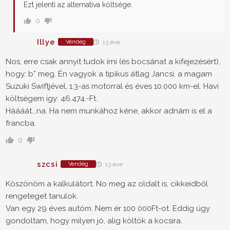
Ezt jelenti az alternatíva költsége.
0
Illye
Vendég
13 éve
Nos, erre csak annyit tudok írni (és bocsánat a kifejezésért),
hogy: b* meg. Én vagyok a tipikus átlag Jancsi, a magam
Suzuki Swiftjével, 1.3-as motorral és éves 10.000 km-el. Havi
költségem így: 46.474.-Ft.
Háááát...na. Ha nem munkához kéne, akkor adnám is el a
francba.
0
szcsi
Vendég
13 éve
Köszönöm a kalkulátort. No meg az oldalt is, cikkeidből
rengeteget tanulok.
Van egy 29 éves autóm. Nem ér 100 000Ft-ot. Eddig úgy
gondoltam, hogy milyen jó, alig költök a kocsira.