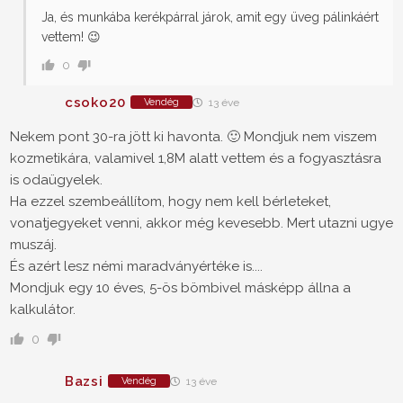
Ja, és munkába kerékpárral járok, amit egy üveg pálinkáért
vettem! 😉
0
csoko20
Vendég
13 éve
Nekem pont 30-ra jött ki havonta. 🙂 Mondjuk nem viszem
kozmetikára, valamivel 1,8M alatt vettem és a fogyasztásra
is odaügyelek.
Ha ezzel szembeállítom, hogy nem kell bérleteket,
vonatjegyeket venni, akkor még kevesebb. Mert utazni ugye
muszáj.
És azért lesz némi maradványértéke is....
Mondjuk egy 10 éves, 5-ös bömbivel másképp állna a
kalkulátor.
0
Bazsi
Vendég
13 éve