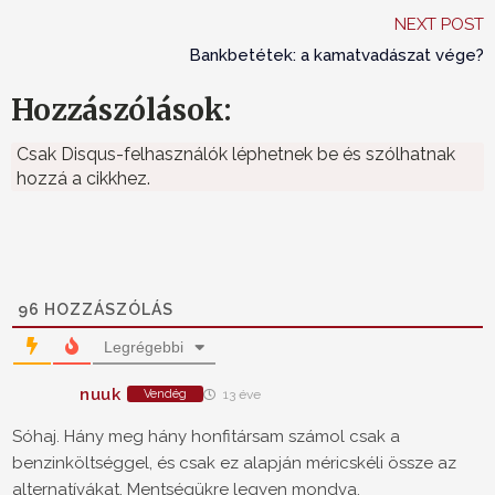
NEXT POST
Bankbetétek: a kamatvadászat vége?
Hozzászólások:
Csak Disqus-felhasználók léphetnek be és szólhatnak
hozzá a cikkhez.
96
HOZZÁSZÓLÁS
Legrégebbi
nuuk
Vendég
13 éve
Sóhaj. Hány meg hány honfitársam számol csak a
benzinköltséggel, és csak ez alapján méricskéli össze az
alternatívákat. Mentségükre legyen mondva,