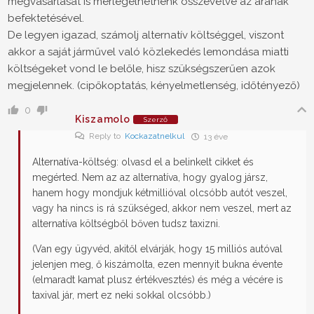
megvásárlását is mérlegelhetnénk összevetve az árának
befektetésével.
De legyen igazad, számolj alternatív költséggel, viszont
akkor a saját járművel való közlekedés lemondása miatti
költségeket vond le belőle, hisz szükségszerűen azok
megjelennek. (cipőkoptatás, kényelmetlenség, időtényező)
0
Kiszamolo
Szerző
Reply to
Kockazatnelkul
13 éve
Alternatíva-költség: olvasd el a belinkelt cikket és
megérted. Nem az az alternatíva, hogy gyalog jársz,
hanem hogy mondjuk kétmillióval olcsóbb autót veszel,
vagy ha nincs is rá szükséged, akkor nem veszel, mert az
alternatíva költségből bőven tudsz taxizni.
(Van egy ügyvéd, akitől elvárják, hogy 15 milliós autóval
jelenjen meg, ő kiszámolta, ezen mennyit bukna évente
(elmaradt kamat plusz értékvesztés) és még a vécére is
taxival jár, mert ez neki sokkal olcsóbb.)