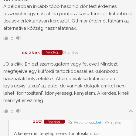
A példádban inkább több hasonló döntést érdemes
összevetni egymással, ha pontos akarsz lenni pl. különböző
típusok értéktartásán keresztül. Ott már értelmét látnám az
alternatíva költség használatának.
0
csizkek
Vendég
13 éve
JO a cikk. En ezt szamolgatom vagy fel eve:) MIndezt
megfejelve egy kulfoldi tartozkodassal es kulonbozo
hasznalati helyzetekkel. Alternativak kalkulacioja etc.
Igyis ugyis "luxus" az auto, de vannak dolgok amiket nem
lehet "forintositani". Idonyereseg, kenyelem. A kerdes, kinek
mennyit er ez meg.
0
pdw
Vendég
Reply to
csizkek
13 éve
A kenyelmet tenyleg nehez forintositani, bar: