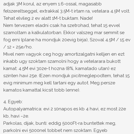
adjak 3M korul, az enyem 1.6-ossal, magasabb
felszereltseggel, extrakkal 3.5M-t irtam ra, vetelara 4.5M volt.
Tehat elvileg 2 ev alatt 1M-t buktam. Nade!
Nem tervezem eladni csak ha szetrohad, tehat 15 evvel
szamoltam a kalkulatorban. Ekkor valszeg mar semmit se
fog erni (plane ha mondjuk 20evig birja), Szoval 4.5M / 15 ev
/ 12 = 25e/ho.
Mivel nem vagyok ceg hogy amortizalgatni kelljen en ezt
inkabb ugy szoktam szamolni hogy a vetelarara bukott
kamat: 4.5M evi 302e-t hozna (8%, kamatado utan) ez
szinten havi 25e. (Ezen mondjuk picitmeglepodtem, tehat 15
evig minimum meg kell tartani egy autot. Meg persze
kamatos kamattal kicsit tobb lenne).
4. Egyeb:
Autopalyamatrica: evi 2 10napos es kb 4 havi, ez most 22e
kb, havi ~2e.
Parkolas, dijak, bunti: eddig 5000Ft-ra buntettek meg,
parkolni evi 5000nel tobbet nem szoktam. Egyeb