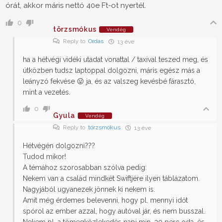
órát, akkor máris nettó 40e Ft-ot nyertél.
0
törzsmókus
Vendég
Reply to
Ordas
13 éve
ha a hétvégi vidéki utadat vonattal / taxival teszed meg, és
útközben tudsz laptoppal dolgozni, máris egész más a
leányzó fekvése 😛 ja, és az valszeg kevésbé fárasztó,
mint a vezetés.
0
Gyula
Vendég
Reply to
törzsmókus
13 éve
Hétvégén dolgozni???
Tudod mikor!
A témához szorosabban szólva pedig:
Nekem van a család mindkét Swiftjére ilyen táblázatom.
Nagyjából ugyanezek jönnek ki nekem is.
Amit még érdemes belevenni, hogy pl. mennyi időt
spórol az ember azzal, hogy autóval jár, és nem busszal.