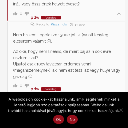
írtál, vagy össz érték helyett éveset?
0
pdw
Vendég
Reply to
Kiszamolo
13 éve
Nem hiszem, legeloszor 300e jott ki (na ott tenyleg
elcsurtem valamit :P).
Az oke, hogy nem linearis, de miert baj az h sok evre
osztom szet?
Ujautot csak 10ev tavlatban erdemes venni
(maganszemelynek), aki nem ezt teszi az vagy hulye vagy
gazdag 🙂
0
pdw
Vendég
Reply to
Kiszamolo
13 éve
A weboldalon cookie-kat használunk, amik segítenek minket a
lehető legjobb szolgáltatások nyújtásában. Weboldalunk
Amugy ne erts felre nem kritizalni akartam a kalkulatort,
további használatával jóváhagyja, hogy cookie-kat használjunk.
mert tokjo, csak van egy jopar tenyezo ami teljesen
egyenfuggo a koltsegekben es nehez lekepezni egy-egy
Ok
No
ilyen kalkulatorban.