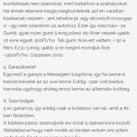
buntetessel nem szamolok, mert betartom a szabalyokat.
Ha ennek ellenere megis megbuntetnek azt en varatlan
kiadasnak veszem - ami lehetne pl. egy elromlott mosogep
is - igy nem szamitom az autohoz. Ezek igy ossz havi ~1e.
Gumik: gyari nyari gumi 5 evig jolesz, kb 60er veszek ujabb
ot evre egyet. 500Ft/ho. Teli gumi: 60e-ert vettem, + 50 a
felni. Ez jo 5 evig, ujabb 5-re megint mondjuk 60e.
~1500Ft/ho. Osszesen 2000.
5. Garazsberlet
Egyreszt a garazs a felesegem tulajdona, igy ha lenne is
belole bevetel az az ove lenne. Eddig ~13er volt kiadva
havonta ugyhogy elvileg ennyi lenne az alternativ koltseg.
6. Szervizdijak
5 ev garancia, igy eddig csak a kotelezo van kb. amit a #1-
ben fedeztem.
A tobbire passz, szamoljunk evi 100al 5-15eves kora kozott
(feltetelezve hogy nem romlik el minden evben vmi sztem