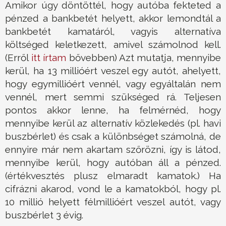
Amikor úgy döntöttél, hogy autóba fekteted a
pénzed a bankbetét helyett, akkor lemondtál a
bankbetét kamatáról, vagyis alternatíva
költséged keletkezett, amivel számolnod kell.
(Erről
itt írtam
bővebben) Azt mutatja, mennyibe
kerül, ha 13 millióért veszel egy autót, ahelyett,
hogy egymillióért vennél, vagy egyáltalán nem
vennél, mert semmi szükséged rá. Teljesen
pontos akkor lenne, ha felmérnéd, hogy
mennyibe kerül az alternatív közlekedés (pl. havi
buszbérlet) és csak a különbséget számolná, de
ennyire már nem akartam szőrözni, így is látod,
mennyibe kerül, hogy autóban áll a pénzed.
(értékvesztés plusz elmaradt kamatok.) Ha
cifrázni akarod, vond le a kamatokból, hogy pl.
10 millió helyett félmillióért veszel autót, vagy
buszbérlet 3 évig.