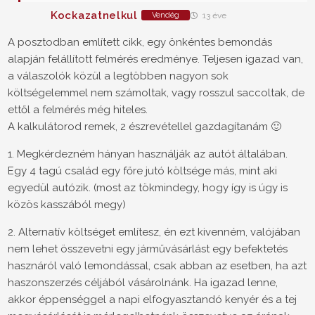
Kockazatnelkul
Vendég
13 éve
A posztodban említett cikk, egy önkéntes bemondás
alapján felállított felmérés eredménye. Teljesen igazad van,
a válaszolók közül a legtöbben nagyon sok
költségelemmel nem számoltak, vagy rosszul saccoltak, de
ettől a felmérés még hiteles.
A kalkulátorod remek, 2 észrevétellel gazdagítanám 🙂
1. Megkérdezném hányan használják az autót általában.
Egy 4 tagú család egy főre jutó költsége más, mint aki
egyedül autózik. (most az tökmindegy, hogy így is úgy is
közös kasszából megy)
2. Alternatív költséget említesz, én ezt kivenném, valójában
nem lehet összevetni egy járművásárlást egy befektetés
hasznáról való lemondással, csak abban az esetben, ha azt
haszonszerzés céljából vásárolnánk. Ha igazad lenne,
akkor éppenséggel a napi elfogyasztandó kenyér és a tej