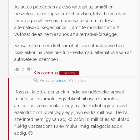
Az autós példádban az első változat az amiről én
beszélek - nem kapsz értéket közben, tehát ha autóban
tartod a pénzt, nem is mondasz le semmiről tehát
alternatívaköltséged sincs...., amit te mondasz az a 2.
változat de az nem azonos az alternatívaköltséggel.
Szóval sztem nem kell kamattal számolni alapesetben,
csak akkor, ha valakinek tuti +reálkamatú alternatívája van az
autóvétellel szemben....
0
Kiszamolo
Szerző
Reply to
gringo
13 éve
Rosszul látod, a pénznek mindig van időértéke, amivel
mindig kell számolni. Egyébként hibásan számolsz,
amikor összehasonlítasz egy mai tíz milliót egy öt évvel
ezelőtti tíz millióval vagy egy jövő évi tíz millióval. De ha
szerinted nem így van adj kölcsön 10 milliót és az utolsó
fillérig visszaadom 10 év múlva, még zálogot is adok
addig. 🙂