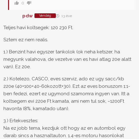
0
pdw
Vendég
13 éve
Teljes havi koltsegek: 120 230 Ft.
Sztem ez nem realis.
1.) Benzint havi egyszer tankolok (ok neha ketszer, ha
megyunk valahova, de vezetve van es havi atlag 20e alatt
van). Ez 20e.
2.) Kotelezo, CASCO, eves szerviz, ado ez ugy sacc/kb
220e (40+100+40-60kozott+30). Ezt az eves bonuszom 1:1-
ben fedezi, ezert ez ugymond szamomra ingyen van. Itt a
koltsegem evi 220e Ft kamata, ami nem tul sok, ~1200Ft
havonta (8%, kamatado utan).
3.) Ertekvesztes:
Na ez jobb tema, kezdjuk ott hogy az en autombol egy
darab sincs a hasznaltauton. 1.4-es motoru hasonlokat