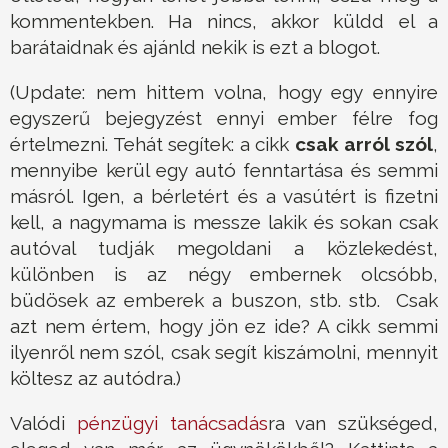
kommentekben. Ha nincs, akkor küldd el a
barátaidnak és ajánld nekik is ezt a blogot.
(Update: nem hittem volna, hogy egy ennyire
egyszerű bejegyzést ennyi ember félre fog
értelmezni. Tehát segítek: a cikk
csak arról szól
,
mennyibe kerül egy autó fenntartása és semmi
másról. Igen, a bérletért és a vasútért is fizetni
kell, a nagymama is messze lakik és sokan csak
autóval tudják megoldani a közlekedést,
különben is az négy embernek olcsóbb,
büdösek az emberek a buszon, stb. stb. Csak
azt nem értem, hogy jön ez ide? A cikk semmi
ilyenről nem szól, csak segít kiszámolni, mennyit
költesz az autódra.)
Valódi
pénzügyi tanácsadás
ra van szükséged,