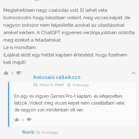
Meglehetősen nagy csalódás volt. El lehet vele
bohóckodni, hogy készítsen videót, meg vicces képet, de
nagyon sokszor nem teljesítette azokat az utasításokat
amiket kértem. A ChatGPT ingyenes verziója jobban oldotta
meg ezeket a feladatokat.
Le is mondtam.
(Lejárat előtt egy héttel kaptam értesítést, hogy fizetnem
kell majd!)
0
Adócsaló vállalkozó
Reply to
Prakt
6 hónapja
Én egy év ingyen Gemini Pro-t kaptam, és kifejezetten
tetszik. Videót meg vicces képet nem csináltattam vele,
de nagyon sok mindenben ott van.
0
Norb
6 hónapja