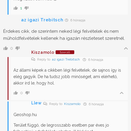
1
az igazi Trebitsch
6 hónapja
Érdekes cikk, de szerintem neked légi felvételek és nem
műholdfelvételek kellenek ha igazán részleteset szeretnél.
0
Kiszamolo
Szerző
Reply to
az igazi Trebitsch
6 hónapja
Az állami képek a cikkben légi felvételek, de sajnos így is
elég gagyik. De ha tudsz jobb minőséget, ami elérhető,
akkor írd le, hogy hol.
0
Llew
Reply to
Kiszamolo
6 hónapja
Geoshop.hu
Terület függő, de legrosszabb esetben par éves jo