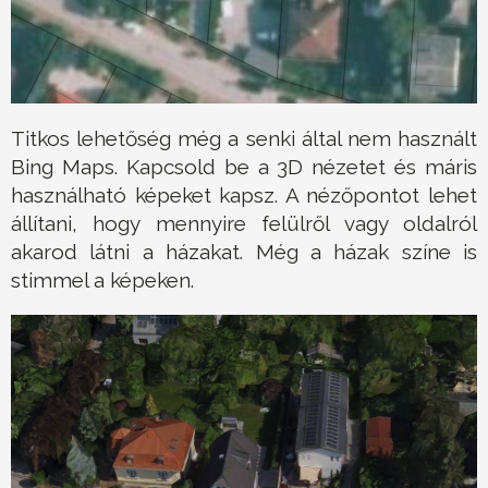
Titkos lehetőség még a senki által nem használt
Bing Maps. Kapcsold be a 3D nézetet és máris
használható képeket kapsz. A nézőpontot lehet
állítani, hogy mennyire felülről vagy oldalról
akarod látni a házakat. Még a házak színe is
stimmel a képeken.