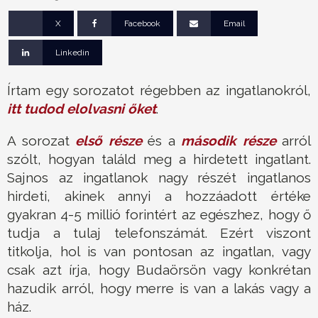
X
Facebook
Email
Linkedin
Írtam egy sorozatot régebben az ingatlanokról,
itt tudod elolvasni őket
.
A sorozat
első része
és a
második része
arról
szólt, hogyan találd meg a hirdetett ingatlant.
Sajnos az ingatlanok nagy részét ingatlanos
hirdeti, akinek annyi a hozzáadott értéke
gyakran 4-5 millió forintért az egészhez, hogy ő
tudja a tulaj telefonszámát. Ezért viszont
titkolja, hol is van pontosan az ingatlan, vagy
csak azt írja, hogy Budaörsön vagy konkrétan
hazudik arról, hogy merre is van a lakás vagy a
ház.