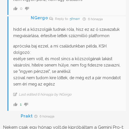
0
NGergo
Reply to
5fmarr
6 hónapja
hidd el a közszolgák tudnak róla, hisz ez az ő szavazatuk
megvásárlása, értesítve lettek százmillió platformon
aprócska baj ezzel, a mi családunkban példa, KSH
dolgozó:
esélye sem volt, és most sincs a közszolgának lakást
vásárolni, hitelre senem hülye, nem fog fideszre szavazni,
se "ingyen pénzzel", se anélkül
szóval nem tudom kire lőttek, de még ezt a pár mondatot
sem éri meg az egész
Last edited 6 hónapja by NGergo
1
Prakt
6 hónapja
Nekem csak egy hónap volt,de kipróbáltam a Gemini Pro-t: