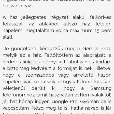
hol van a ház.
A ház jellegzetes négyzet alakú, félköríves
terasszal, az ablakból látszó ház tetején
napelem, megtaláltam volna maximum 15 perc
alatt.
De gondoltam, kérdezzük meg a Gemini Prot,
melyik ez a ház. Feltöltöttem az alaprajzát, a
hirdetés linkjét, a környéket, ahol van és leírtam
a biztonság kedvéért a formáját is neki, illetve,
hogy a szomszédos vagy amelletti házon
napelem van, ez látszik az egyik fotón. (Teljesen
véletlenül derült ki, hogy a Samsung
telefonomhoz (amit használtan vettem valakitől)
jár hat hónap ingyen Google Pro. Gyorsan be is
kapcsoltam. Nézd meg te is, hátha neked is jár