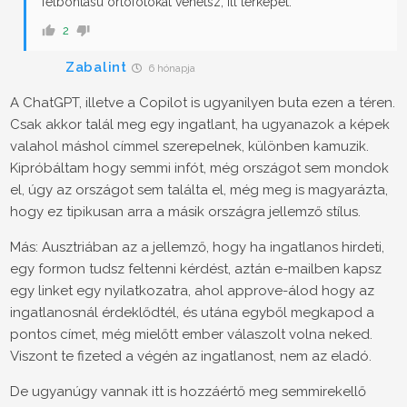
felbontású ortofotókat vehetsz, ill térképet.
2
Zabalint
6 hónapja
A ChatGPT, illetve a Copilot is ugyanilyen buta ezen a téren.
Csak akkor talál meg egy ingatlant, ha ugyanazok a képek
valahol máshol címmel szerepelnek, különben kamuzik.
Kipróbáltam hogy semmi infót, még országot sem mondok
el, úgy az országot sem találta el, még meg is magyarázta,
hogy ez tipikusan arra a másik országra jellemző stílus.
Más: Ausztriában az a jellemző, hogy ha ingatlanos hirdeti,
egy formon tudsz feltenni kérdést, aztán e-mailben kapsz
egy linket egy nyilatkozatra, ahol approve-álod hogy az
ingatlanosnál érdeklődtél, és utána egyből megkapod a
pontos címet, még mielőtt ember válaszolt volna neked.
Viszont te fizeted a végén az ingatlanost, nem az eladó.
De ugyanúgy vannak itt is hozzáértő meg semmirekellő