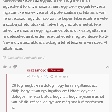
kereses-terkepen az egyelore nem fog menni. En
egyebkent forditva hasznalnam: egy deli-nyugati fekvesu
ingatlant keresnek vele ahol potencialisan jo kilatas is van.
Tehat eloszor egy domborzati terkepen kikerestetnem vele
a szoba joheto utcakat, illetve hogy az utca melyik fele
lehet ilyen. Ezutan egy ingatlanos oldalrol kivalogattatni a
hirdeteseket amik erdemesek lehetnek megtekintesre. Kb 2-
3 ev mulva lesz aktualis, addigra lehet lesz erre vmi spec AI
alkalmazas.
Last edited 7 hónapja by V_
0
Kiszamolo
Szerző
Reply to
V_
6 hónapja
Ott fog megbukni a dolog, hogy ha az ingatlanos azt
állítja, hogy itt van egy ingatlan, amit hirdet, egyetlen
dologban lehetsz biztos, hogy tuti, hogy teljesen máshol
van. Másik utcában, de gyakran még másik városrészben
is.