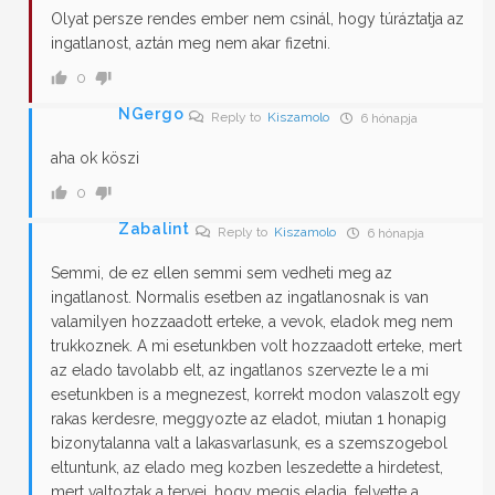
Olyat persze rendes ember nem csinál, hogy túráztatja az
ingatlanost, aztán meg nem akar fizetni.
0
NGergo
Reply to
Kiszamolo
6 hónapja
aha ok köszi
0
Zabalint
Reply to
Kiszamolo
6 hónapja
Semmi, de ez ellen semmi sem vedheti meg az
ingatlanost. Normalis esetben az ingatlanosnak is van
valamilyen hozzaadott erteke, a vevok, eladok meg nem
trukkoznek. A mi esetunkben volt hozzaadott erteke, mert
az elado tavolabb elt, az ingatlanos szervezte le a mi
esetunkben is a megnezest, korrekt modon valaszolt egy
rakas kerdesre, meggyozte az eladot, miutan 1 honapig
bizonytalanna valt a lakasvarlasunk, es a szemszogebol
eltuntunk, az elado meg kozben leszedette a hirdetest,
mert valtoztak a tervei, hogy megis eladja, felvette a