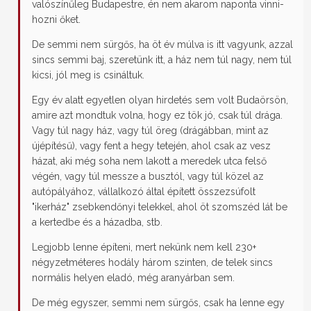
valószínűleg Budapestre, én nem akarom naponta vinni-
hozni őket.
De semmi nem sürgős, ha öt év múlva is itt vagyunk, azzal
sincs semmi baj, szeretünk itt, a ház nem túl nagy, nem túl
kicsi, jól meg is csináltuk.
Egy év alatt egyetlen olyan hirdetés sem volt Budaörsön,
amire azt mondtuk volna, hogy ez tök jó, csak túl drága.
Vagy túl nagy ház, vagy túl öreg (drágábban, mint az
újépítésű), vagy fent a hegy tetején, ahol csak az vesz
házat, aki még soha nem lakott a meredek utca felső
végén, vagy túl messze a busztól, vagy túl közel az
autópályához, vállalkozó által épített összezsúfolt
"ikerház" zsebkendőnyi telekkel, ahol öt szomszéd lát be
a kertedbe és a házadba, stb.
Legjobb lenne építeni, mert nekünk nem kell 230+
négyzetméteres hodály három szinten, de telek sincs
normális helyen eladó, még aranyárban sem.
De még egyszer, semmi nem sürgős, csak ha lenne egy