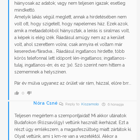
hiányosak az adatok; vagy nem teljesen igazak; esetleg
mindkettő.
Amelyik lakás végül meglett, annak a hirdetésében nem
volt ott, hogy szigetelt, hogy napelemes ház. Ezek azok,
amik a metaadatokból hiányoztak, a leírás is siralmas volt,
a képek is elég izék. Ráadásul amúgy nem az a kerület
volt, ahol szerettem volna; csak annyira el voltam már
keseredve/fáradva... Ráadásul ingatlanos hirdette, több
körös telefonnal lett időpont (én-ingatlanos; ingatlanos-
tulaj, ingatlanos-én; és ez 3x). Szó szerint nem hittem a
szememnek a helyszínen.
Pár év múlva ugyanez az őrület vár rám, házzal, előre brr...
0
Nóra Csné
Reply to
Kiszamolo
6 hónapja
Teljesen megértem a szempontjaidat! Mi akkor utánatok
Budafokon (Rózsavölgy) vettünk használt ikerházat. Ezt a
részt úgy emlékszem, a magasfeszültség miatt zártátok ki.
Olyat vettünk, ami 1 km-re van a vezetéktől. Akkor a