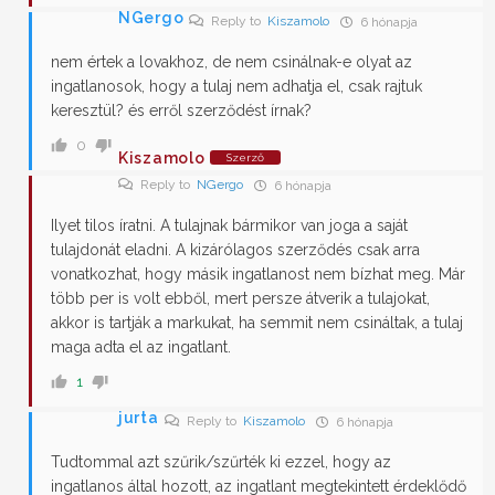
NGergo
Reply to
Kiszamolo
6 hónapja
nem értek a lovakhoz, de nem csinálnak-e olyat az
ingatlanosok, hogy a tulaj nem adhatja el, csak rajtuk
keresztül? és erről szerződést írnak?
0
Kiszamolo
Szerző
Reply to
NGergo
6 hónapja
Ilyet tilos íratni. A tulajnak bármikor van joga a saját
tulajdonát eladni. A kizárólagos szerződés csak arra
vonatkozhat, hogy másik ingatlanost nem bízhat meg. Már
több per is volt ebből, mert persze átverik a tulajokat,
akkor is tartják a markukat, ha semmit nem csináltak, a tulaj
maga adta el az ingatlant.
1
jurta
Reply to
Kiszamolo
6 hónapja
Tudtommal azt szűrik/szűrték ki ezzel, hogy az
ingatlanos által hozott, az ingatlant megtekintett érdeklődő