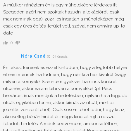
A múltkor ránéztem én is egy műholdképre (érdekes itt
Szegeden azért nem szoktak hazudni a lokációról, csak
max nem írják oda). 2024-es ingatlan a műholdképen még
csak egy üres építési terület volt, szóval nem annyira up-to-
date
0
Nóra Csné
6 hónapja
Én lakást keresek és ezzel kínlódom, hogy a legtöbb helyre
el sem mennék, ha tudnám, hogy néz ki a ház kívülről (vagy
milyen a környék). Szerintem gyakran, ha nincs konkrét
utcanév, akkor valami bibi van a környékkel (pl. Pécs
belvárost írnak mondjuk a hirdetésben, nyilván ha a legjobb
utcák egyikében lenne, akkor kiírnák az utcát, mert az
jelentős vonzerő lehet). Csak sosem lehet tudni, hogy ki az,
aki esetleg bénán hirdet és mégis kincset rejt a rosszul
feladott hirdetés. A másik kedvencem, amikor sötétben,
lehúzott redőnnyel fotóznak egy lakást. Bocs, nem ezek