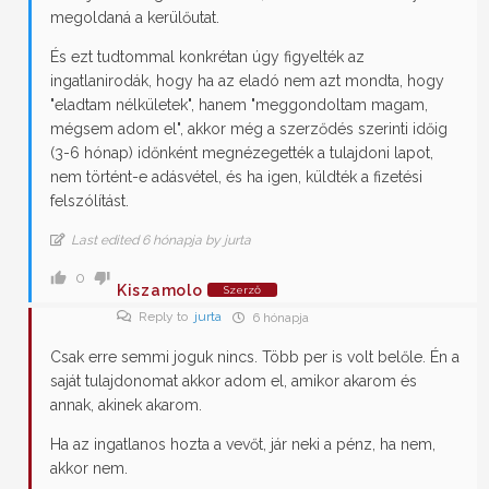
megoldaná a kerülőutat.
És ezt tudtommal konkrétan úgy figyelték az
ingatlanirodák, hogy ha az eladó nem azt mondta, hogy
"eladtam nélkületek", hanem "meggondoltam magam,
mégsem adom el", akkor még a szerződés szerinti időig
(3-6 hónap) időnként megnézegették a tulajdoni lapot,
nem történt-e adásvétel, és ha igen, küldték a fizetési
felszólítást.
Last edited 6 hónapja by jurta
0
Kiszamolo
Szerző
Reply to
jurta
6 hónapja
Csak erre semmi joguk nincs. Több per is volt belőle. Én a
saját tulajdonomat akkor adom el, amikor akarom és
annak, akinek akarom.
Ha az ingatlanos hozta a vevőt, jár neki a pénz, ha nem,
akkor nem.