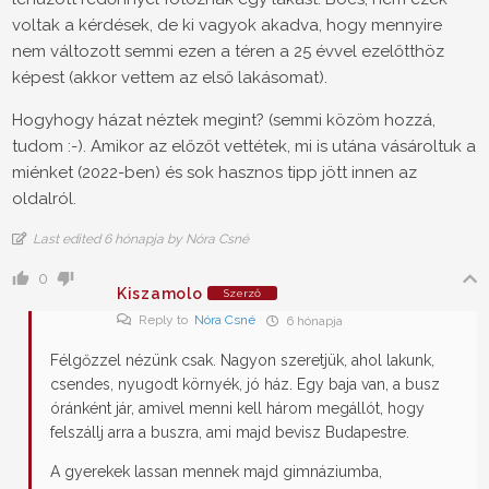
voltak a kérdések, de ki vagyok akadva, hogy mennyire
nem változott semmi ezen a téren a 25 évvel ezelőtthöz
képest (akkor vettem az első lakásomat).
Hogyhogy házat néztek megint? (semmi közöm hozzá,
tudom :-). Amikor az előzőt vettétek, mi is utána vásároltuk a
miénket (2022-ben) és sok hasznos tipp jött innen az
oldalról.
Last edited 6 hónapja by Nóra Csné
0
Kiszamolo
Szerző
Reply to
Nóra Csné
6 hónapja
Félgőzzel nézünk csak. Nagyon szeretjük, ahol lakunk,
csendes, nyugodt környék, jó ház. Egy baja van, a busz
óránként jár, amivel menni kell három megállót, hogy
felszállj arra a buszra, ami majd bevisz Budapestre.
A gyerekek lassan mennek majd gimnáziumba,