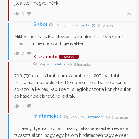
jó, akkor megvennénk.
0
Gabor
Reply to
Kiszamolo
6 hónapja
Miklós, normális kivitelezővel szerinted mennyire jön ki
most 1 nm nem elszállt igényekkel?
0
Kiszamolo
Szerző
Reply to
Gabor
6 hónapja
700-750 ezer ft/bruttó nm. A bruttó kb. 20%-kal több,
mint a hasznos belső tér. De ebben nincs benne a kert s
sokszor a kerítés, kapu sem, s legtöbbször a konyhabútor
és hasonlóak is további extrák.
0
mintamokus
Reply to
Kiszamolo
6 hónapja
Én tavaly ilyenkor voltam nyakig lakáskeresésben és az a
tapasztalatom, hogy egy halom hirdetésben vagy erősen