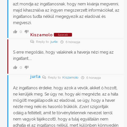
azt mondja az ingatlanosnak, hogy nem kívánja megvenni,
majd kihasználva az ingyen megszerzett információkat, az
ingatlanos tudta nélkül megegyezik az eladóval és
megveszi.
0
Kiszamolo
Szerző
Reply to
jurta
6 hónapja
S erre megoldás, hogy valakinek a haverja nézi meg az
ingatlant....
0
jurta
Reply to
Kiszamolo
6 hónapja
Az ingatlanos érdeke, hogy azok a vevők, akiket ő hozott,
ne kerüljék meg. Se úgy ne, hogy aki megnézte, az a háta
mögött megállapodik az eladóval, se úgy, hogy a haver
nézte meg neki és hasonló trükkök.
Ezért
szigorítják
odáig a feltételt, amit te törvénytelennek nevezel (erről
nem vagyok tájékozott), hogy a tulaj egyáltalán nem
adhatja el az ingatlanos nélkül, mert különben könnyedén