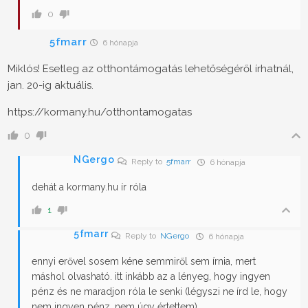
0
5fmarr
6 hónapja
Miklós! Esetleg az otthontámogatás lehetőségéről írhatnál,
jan. 20-ig aktuális.
https://kormany.hu/otthontamogatas
0
NGergo
Reply to
5fmarr
6 hónapja
dehát a kormany.hu ír róla
1
5fmarr
Reply to
NGergo
6 hónapja
ennyi erővel sosem kéne semmiről sem írnia, mert
máshol olvasható. itt inkább az a lényeg, hogy ingyen
pénz és ne maradjon róla le senki (légyszi ne írd le, hogy
nem ingyen pénz, nem úgy értettem)