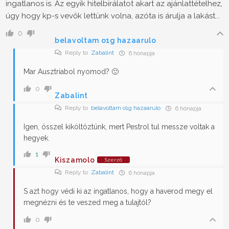
ingatlanos is. Az egyik hitelbírálatot akart az ajánlattételhez,
úgy hogy kp-s vevők lettünk volna, azóta is árulja a lakást...
0
belavoltam o1g hazaarulo
Reply to
Zabalint
6 hónapja
Mar Ausztriabol nyomod? 🙂
0
Zabalint
Reply to
belavoltam o1g hazaarulo
6 hónapja
Igen, összel kiköltöztünk, mert Pestrol tul messze voltak a
hegyek.
1
Kiszamolo
Szerző
Reply to
Zabalint
6 hónapja
S azt hogy védi ki az ingatlanos, hogy a haverod megy el
megnézni és te veszed meg a tulajtól?
0