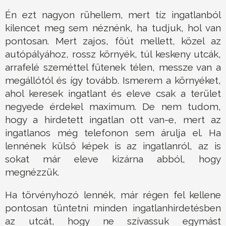
Én ezt nagyon rühellem, mert tíz ingatlanból
kilencet meg sem néznénk, ha tudjuk, hol van
pontosan. Mert zajos, főút mellett, közel az
autópályához, rossz környék, túl keskeny utcák,
arrafelé szeméttel fűtenek télen, messze van a
megállótól és így tovább. Ismerem a környéket,
ahol keresek ingatlant és eleve csak a terület
negyede érdekel maximum. De nem tudom,
hogy a hirdetett ingatlan ott van-e, mert az
ingatlanos még telefonon sem árulja el. Ha
lennének külső képek is az ingatlanról, az is
sokat már eleve kizárna abból, hogy
megnézzük.
Ha törvényhozó lennék, már régen fel kellene
pontosan tüntetni minden ingatlanhirdetésben
az utcát, hogy ne szívassuk egymást