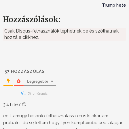
Trump hete
Hozzászólások:
Csak Disqus-felhasználók léphetnek be és szólhatnak
hozzá a cikkhez.
57
HOZZÁSZÓLÁS
Legrégebbi
V_
7 hónapja
3% hitel? 🙂
edit: amugy hasonlo felhasznalasra en is ki akartam
probalni, de sejtettem hogy ilyen komplexebb kep-alapjan-