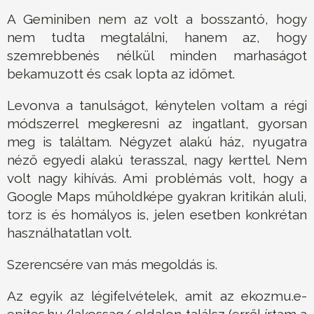
A Geminiben nem az volt a bosszantó, hogy
nem tudta megtalálni, hanem az, hogy
szemrebbenés nélkül minden marhaságot
bekamuzott és csak lopta az időmet.
Levonva a tanulságot, kénytelen voltam a régi
módszerrel megkeresni az ingatlant, gyorsan
meg is találtam. Négyzet alakú ház, nyugatra
néző egyedi alakú terasszal, nagy kerttel. Nem
volt nagy kihívás. Ami problémás volt, hogy a
Google Maps műholdképe gyakran kritikán aluli,
torz is és homályos is, jelen esetben konkrétan
használhatatlan volt.
Szerencsére van más megoldás is.
Az egyik az légifelvételek, amit az ekozmu.e-
epites.hu/lakossag/ oldalon találsz (erről írtam a