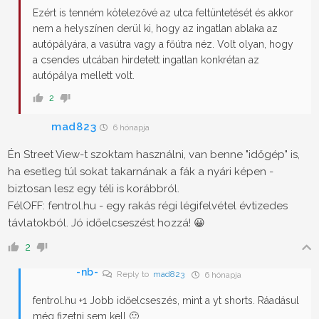
Ezért is tenném kötelezővé az utca feltüntetését és akkor
nem a helyszínen derül ki, hogy az ingatlan ablaka az
autópályára, a vasútra vagy a főútra néz. Volt olyan, hogy
a csendes utcában hirdetett ingatlan konkrétan az
autópálya mellett volt.
2
mad823
6 hónapja
Én Street View-t szoktam használni, van benne "időgép" is,
ha esetleg túl sokat takarnának a fák a nyári képen -
biztosan lesz egy téli is korábbról.
FélOFF: fentrol.hu - egy rakás régi légifelvétel évtizedes
távlatokból. Jó időelcseszést hozzá! 😀
2
-nb-
Reply to
mad823
6 hónapja
fentrol.hu +1 Jobb időelcseszés, mint a yt shorts. Ráadásul
még fizetni sem kell 🙂