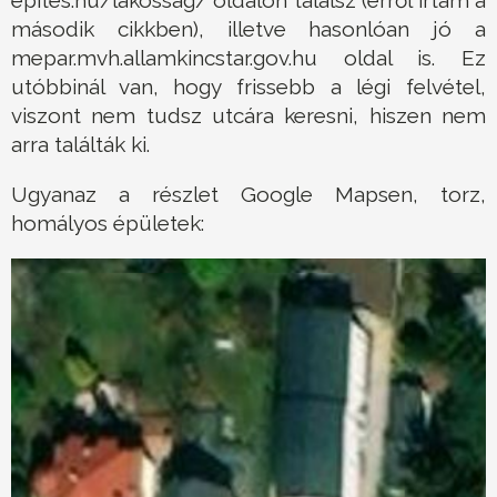
második cikkben), illetve hasonlóan jó a
mepar.mvh.allamkincstar.gov.hu oldal is. Ez
utóbbinál van, hogy frissebb a légi felvétel,
viszont nem tudsz utcára keresni, hiszen nem
arra találták ki.
Ugyanaz a részlet Google Mapsen, torz,
homályos épületek: