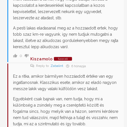
kapcsolatot a kerdeseinkkel kapcsolatban a kozos
kepviselettel, leszervezett nekunk egy ugyvedet,
leszervezte az atadast, stb.
A pesti lakas eladasanal meg az a hozzaadott ertek, hogy
tobb szaz km-re vagyunk, igy nem tudjuk mutogatni a
lakast, illetve az alkudozas gordulekenyebben megy rajta
keresztul (epp alkudozas van).
0
Kiszamolo
Szerző
Reply to
Zabalint
6 hónapja
Ez a ritka, amikor bármilyen hozzáadott értéke van egy
ingatlanosnak. Klasszikus esete, amikor az eladó nagyon
messze lakik vagy valaki külföldön vesz lakást.
Egyébként csak bajnak van, nem tudja, hogy mi a
különbség a zsindely meg a cseréptető között és
fogalma sincs, hogy melyik van a házon, semmi kérdésre
nem tud válaszolni, majd felhívja a tulajt és visszahív, nem
tudja, mi az a szintmutató és így tovább.