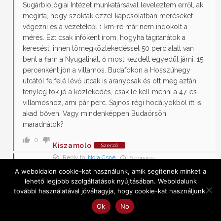
Sugárbiológiai Intézet munkatársával leveleztem erről, aki
megírta, hogy szoktak ezzel kapcsolatban méréseket
végezni és a vezetéktől 1 km-re már nem indokolt a
mérés. Ezt csak infóként írom, hogyha tágítanátok a
keresést, innen tömegközlekedéssel 50 perc alatt van
bent a fiam a Nyugatinál, ő most kezdett egyedül járni. 15
percenként jön a villamos. Budafokon a Hosszúhegy
utcától felfelé lévő utcák is aranyosak és ott meg aztán
tényleg tök jó a közlekedés, csak le kell menni a 47-es
villamoshoz, ami pár perc. Sajnos régi hodályokból itt is
akad bőven. Vagy mindenképpen Budaörsön
maradnátok?
0
Kiszamolo
Szerző
Reply to
Nóra Csné
6 hónapja
A weboldalon cookie-kat használunk, amik segítenek minket a
Egyelőre Budaörs.
lehető legjobb szolgáltatások nyújtásában. Weboldalunk
további használatával jóváhagyja, hogy cookie-kat használjunk.
0
Ok
No
redminote
6 hónapja