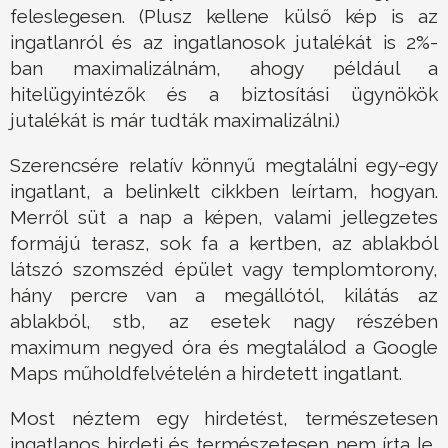
feleslegesen. (Plusz kellene külső kép is az
ingatlanról és az ingatlanosok jutalékát is 2%-
ban maximalizálnám, ahogy például a
hitelügyintézők és a biztosítási ügynökök
jutalékát is már tudták maximalizálni.)
Szerencsére relatív könnyű megtalálni egy-egy
ingatlant, a belinkelt cikkben leírtam, hogyan.
Merről süt a nap a képen, valami jellegzetes
formájú terasz, sok fa a kertben, az ablakból
látszó szomszéd épület vagy templomtorony,
hány percre van a megállótól, kilátás az
ablakból, stb, az esetek nagy részében
maximum negyed óra és megtalálod a Google
Maps műholdfelvételén a hirdetett ingatlant.
Most néztem egy hirdetést, természetesen
ingatlanos hirdeti és természetesen nem írta le,