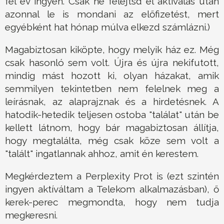
fél év ingyen. Csak ne felejtsd el aktiválás után
azonnal le is mondani az előfizetést, mert
egyébként hat hónap múlva elkezd számlázni.)
Magabiztosan kiköpte, hogy melyik ház ez. Még
csak hasonló sem volt. Újra és újra nekifutott,
mindig mást hozott ki, olyan házakat, amik
semmilyen tekintetben nem felelnek meg a
leírásnak, az alaprajznak és a hirdetésnek. A
hatodik-hetedik teljesen ostoba "találat" után be
kellett látnom, hogy bár magabiztosan állítja,
hogy megtalálta, még csak köze sem volt a
"talált" ingatlannak ahhoz, amit én kerestem.
Megkérdeztem a Perplexity Prot is (ezt szintén
ingyen aktíváltam a Telekom alkalmazásban), ő
kerek-perec megmondta, hogy nem tudja
megkeresni.