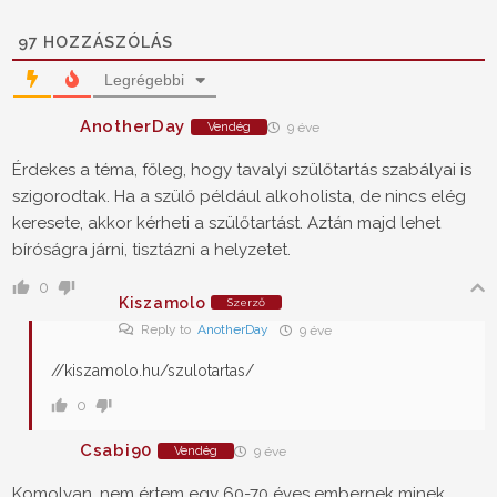
97
HOZZÁSZÓLÁS
Legrégebbi
AnotherDay
Vendég
9 éve
Érdekes a téma, főleg, hogy tavalyi szülőtartás szabályai is
szigorodtak. Ha a szülő például alkoholista, de nincs elég
keresete, akkor kérheti a szülőtartást. Aztán majd lehet
bíróságra járni, tisztázni a helyzetet.
0
Kiszamolo
Szerző
Reply to
AnotherDay
9 éve
//kiszamolo.hu/szulotartas/
0
Csabi90
Vendég
9 éve
Komolyan, nem értem egy 60-70 éves embernek minek