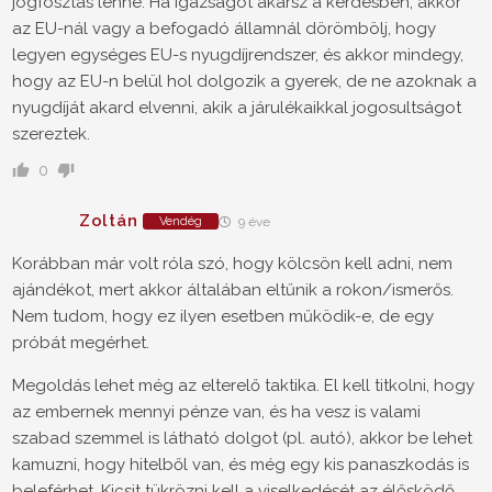
jogfosztás lenne. Ha igazságot akarsz a kérdésben, akkor
az EU-nál vagy a befogadó államnál dörömbölj, hogy
legyen egységes EU-s nyugdíjrendszer, és akkor mindegy,
hogy az EU-n belül hol dolgozik a gyerek, de ne azoknak a
nyugdíját akard elvenni, akik a járulékaikkal jogosultságot
szereztek.
0
Zoltán
Vendég
9 éve
Korábban már volt róla szó, hogy kölcsön kell adni, nem
ajándékot, mert akkor általában eltűnik a rokon/ismerős.
Nem tudom, hogy ez ilyen esetben működik-e, de egy
próbát megérhet.
Megoldás lehet még az elterelő taktika. El kell titkolni, hogy
az embernek mennyi pénze van, és ha vesz is valami
szabad szemmel is látható dolgot (pl. autó), akkor be lehet
kamuzni, hogy hitelből van, és még egy kis panaszkodás is
beleférhet. Kicsit tükrözni kell a viselkedését az élősködő