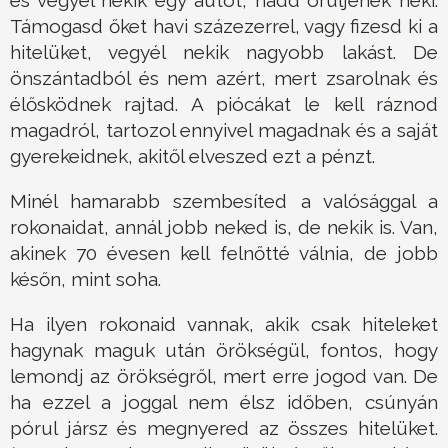
és vegyél nekik egy autót, hadd örüljenek neki.
Támogasd őket havi százezerrel, vagy fizesd ki a
hitelüket, vegyél nekik nagyobb lakást. De
önszántadból és nem azért, mert zsarolnak és
élősködnek rajtad. A piócákat le kell ráznod
magadról, tartozol ennyivel magadnak és a saját
gyerekeidnek, akitől elveszed ezt a pénzt.
Minél hamarabb szembesíted a valósággal a
rokonaidat, annál jobb neked is, de nekik is. Van,
akinek 70 évesen kell felnőtté válnia, de jobb
későn, mint soha.
Ha ilyen rokonaid vannak, akik csak hiteleket
hagynak maguk után örökségül, fontos, hogy
lemondj az örökségről, mert erre jogod van. De
ha ezzel a joggal nem élsz időben, csúnyán
pórul jársz és megnyered az összes hitelüket.