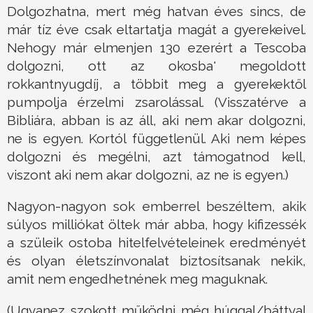
Dolgozhatna, mert még hatvan éves sincs, de
már tíz éve csak eltartatja magát a gyerekeivel.
Nehogy már elmenjen 130 ezerért a Tescoba
dolgozni, ott az okosba' megoldott
rokkantnyugdíj, a többit meg a gyerekektől
pumpolja érzelmi zsarolással. (Visszatérve a
Bibliára, abban is az áll, aki nem akar dolgozni,
ne is egyen. Kortól függetlenül. Aki nem képes
dolgozni és megélni, azt támogatnod kell,
viszont aki nem akar dolgozni, az ne is egyen.)
Nagyon-nagyon sok emberrel beszéltem, akik
súlyos milliókat öltek már abba, hogy kifizessék
a szüleik ostoba hitelfelvételeinek eredményét
és olyan életszínvonalat biztosítsanak nekik,
amit nem engedhetnének meg maguknak.
(Ugyanez szokott működni még húggal/báttyal