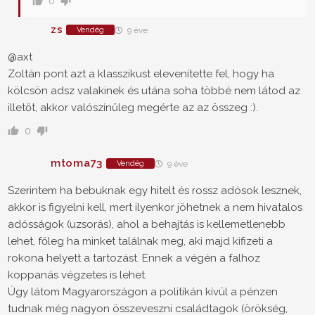
0
zs
Vendég
9 éve
@axt
Zoltán pont azt a klasszikust elevenítette fel, hogy ha
kölcsön adsz valakinek és utána soha többé nem látod az
illetőt, akkor valószínűleg megérte az az összeg :).
0
mtoma73
Vendég
9 éve
Szerintem ha bebuknak egy hitelt és rossz adósok lesznek,
akkor is figyelni kell, mert ilyenkor jöhetnek a nem hivatalos
adósságok (uzsorás), ahol a behajtás is kellemetlenebb
lehet, főleg ha minket találnak meg, aki majd kifizeti a
rokona helyett a tartozást. Ennek a végén a falhoz
koppanás végzetes is lehet.
Úgy látom Magyarországon a politikán kívül a pénzen
tudnak még nagyon összeveszni családtagok (örökség,