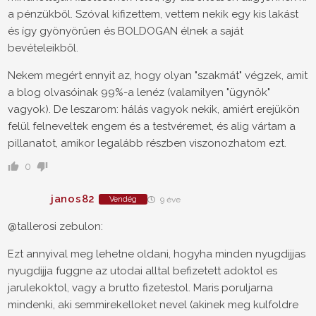
a pénzükből. Szóval kifizettem, vettem nekik egy kis lakást
és így gyönyörűen és BOLDOGAN élnek a saját
bevételeikből.
Nekem megért ennyit az, hogy olyan "szakmát" végzek, amit
a blog olvasóinak 99%-a lenéz (valamilyen "ügynök"
vagyok). De leszarom: hálás vagyok nekik, amiért erejükön
felül felneveltek engem és a testvéremet, és alig vártam a
pillanatot, amikor legalább részben viszonozhatom ezt.
0
janos82
Vendég
9 éve
@tallerosi zebulon:
Ezt annyival meg lehetne oldani, hogyha minden nyugdijjas
nyugdijja fuggne az utodai alltal befizetett adoktol es
jarulekoktol, vagy a brutto fizetestol. Maris poruljarna
mindenki, aki semmirekelloket nevel (akinek meg kulfoldre