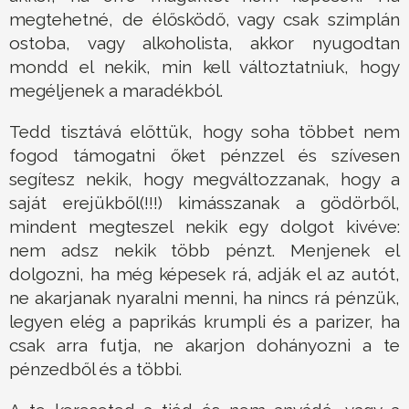
megtehetné, de élősködő, vagy csak szimplán
ostoba, vagy alkoholista, akkor nyugodtan
mondd el nekik, min kell változtatniuk, hogy
megéljenek a maradékból.
Tedd tisztává előttük, hogy soha többet nem
fogod támogatni őket pénzzel és szívesen
segítesz nekik, hogy megváltozzanak, hogy a
saját erejükből(!!!) kimásszanak a gödörből,
mindent megteszel nekik egy dolgot kivéve:
nem adsz nekik több pénzt. Menjenek el
dolgozni, ha még képesek rá, adják el az autót,
ne akarjanak nyaralni menni, ha nincs rá pénzük,
legyen elég a paprikás krumpli és a parizer, ha
csak arra futja, ne akarjon dohányozni a te
pénzedből és a többi.