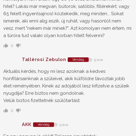
hitel? Lakás már megvan, bútorok, satöbbi, fillérekért, vagy
65 felett ingyen(sajnos) közlekedik, meg minden... Sokat
ismerek, aki enni alig eszik, új ruhát, vagy hasonlót nem
vesz, mert "nekem már minek?". Azt komolyan nem értem, mi
a túróra tud valaki olyan korban hitelt felvenni?
0
Tallérosi Zebulon
Vendég
9 éve
Aktuális kérdés, hogy mi lesz azoknak a kedves
honfitársainknak a szüleivel, akik külföldre távoztak jobb
élet reményében. Kinek az adójából lesz kifizetve a szüleik
nyugdíja? Erre biztos nem gondolnak.
Velük biztos fizettetnék szülőtartást.
0
AKK
Vendég
9 éve