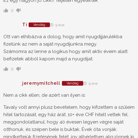
Ez egy nagyon jó cikk!!! Teljesen egyetértek
0
Ti
Vendég
9 éve
Ott van elhibázva a dolog, hogy amit nyugdíjjárulékba
fizetünk az nem a saját nyugdíjunkra megy.
Számomra az lenne a logikus hogy amit aktív éveim alatt
befizetek abból kapom majd a nyugdíjat.
0
jeremymitchell
Vendég
9 éve
Nem a cikk ellen, de azért van ilyen is:
Tavaly volt annyi plusz bevételem, hogy kifizettem a szüleim
hitel tartozását, egy ház árát. 10+ éve CHF hitelt vettek fel,
meggondolatlanul, hogy 40 évesen legyen végre saját
otthonuk, és szépen bele is buktak. Évek óta vonják
mindkettejük fizetésének felét, így albérletben alig jönnek ki