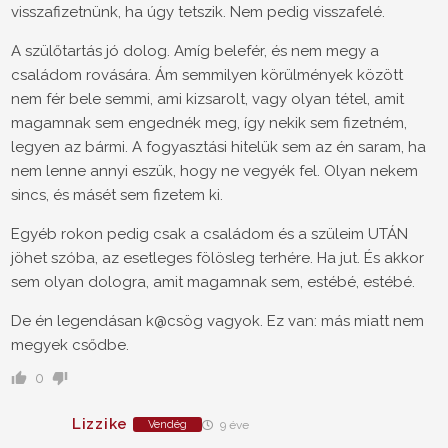
visszafizetnünk, ha úgy tetszik. Nem pedig visszafelé.
A szülőtartás jó dolog. Amíg belefér, és nem megy a
családom rovására. Ám semmilyen körülmények között
nem fér bele semmi, ami kizsarolt, vagy olyan tétel, amit
magamnak sem engednék meg, így nekik sem fizetném,
legyen az bármi. A fogyasztási hitelük sem az én saram, ha
nem lenne annyi eszük, hogy ne vegyék fel. Olyan nekem
sincs, és másét sem fizetem ki.
Egyéb rokon pedig csak a családom és a szüleim UTÁN
jöhet szóba, az esetleges fölösleg terhére. Ha jut. És akkor
sem olyan dologra, amit magamnak sem, estébé, estébé.
De én legendásan k@csög vagyok. Ez van: más miatt nem
megyek csődbe.
0
Lizzike
Vendég
9 éve