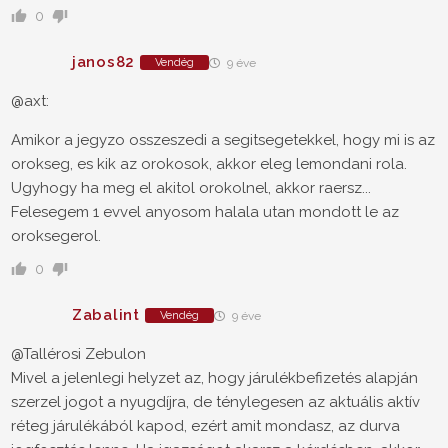
0
janos82
Vendég
9 éve
@axt:
Amikor a jegyzo osszeszedi a segitsegetekkel, hogy mi is az
orokseg, es kik az orokosok, akkor eleg lemondani rola.
Ugyhogy ha meg el akitol orokolnel, akkor raersz...
Felesegem 1 evvel anyosom halala utan mondott le az
oroksegerol.
0
Zabalint
Vendég
9 éve
@Tallérosi Zebulon
Mivel a jelenlegi helyzet az, hogy járulékbefizetés alapján
szerzel jogot a nyugdíjra, de ténylegesen az aktuális aktív
réteg járulékából kapod, ezért amit mondasz, az durva