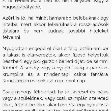
A te kereseted a tiéd és nem anyádé, vagy a
húgodé/bátyádé.
Azért is jó, ha minél hamarabb belebuknak egy
hitelbe, mert akkor felkerülnek a rossz adósok
listájára és nem tudnak további hiteleket
felvenni.
Nyugodtan engedd el őket a falig, aztán amikor
a lakást is elárverezték, akkor fizesd helyettük
(részben) egy pici garzon bérleti díját, de semmi
többet. A segély vagy a nyugdíj elég a paprikás
krumplira és a mindennapi csirke farhátra.
Rengetegen esznek ezt nap, mint nap.
Csak nehogy félreértsd: ha jól keresel és hálás
vagy a szüleidnek, vagy csak szimplán szereted
őket, fizesd be őket akár havonta egy nyaralásra