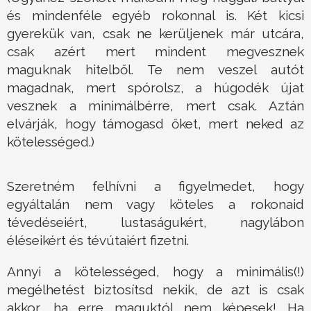
és mindenféle egyéb rokonnal is. Két kicsi
gyerekük van, csak ne kerüljenek már utcára,
csak azért mert mindent megvesznek
maguknak hitelből. Te nem veszel autót
magadnak, mert spórolsz, a húgodék újat
vesznek a minimálbérre, mert csak. Aztán
elvárják, hogy támogasd őket, mert neked az
kötelességed.)
Szeretném felhívni a figyelmedet, hogy
egyáltalán nem vagy köteles a rokonaid
tévedéseiért, lustaságukért, nagylábon
éléseikért és tévútaiért fizetni.
Annyi a kötelességed, hogy a minimális(!)
megélhetést biztosítsd nekik, de azt is csak
akkor, ha erre maguktól nem képesek! Ha