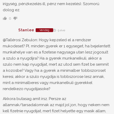
irígység, pénzkezelés ill, pénz nem kezelés). Szomorú
dolog ez.
0
Stanlee
Vendég
9 éve
@Tallérosi Zebulon: Hogy kepzeled el a rendszer
mukodeset? Pl. minden gyerek er 1 egyseget, ha bejelentett
munkahelye van es a fizetese nagysaga utan lesz jogosult
a szulo a nyugdijra? Ha a gyerek munkanelkuli, akkor a
szulo nem kap nyugdijat, mert az utod sem fizet be semmit
a kozosbe? Vagy ha a gyerek a minimalber tobbszoroset
keresi, akkor a szulo nyugdija is tobbszorose lesz annak,
mint a minimalberes vagy munkanelkuli gyerekkel
rendelkezo nyugdijasoke?
Akkora butasag amit irsz. Persze az
allamnak/tarsadalomnak az majd jol jon, hogy nekem nem
kell fizetnie nyugdijat, mert fizet helyette egy masik allam,