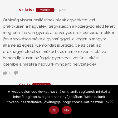
sz.krisz
Vendég
9 éve
Örökség visszautasításának hívják egyébként, ezt
praktikusan a hagyatéki tárgyaláson a közjegyző előtt lehet
megtenni, ha van gyerek a törvényes öröklési sorban, akkor
jön a szokásos móka a gyámüggyel, a végén a magyar
államé az egész. (Lemondás is létezik, de az csak az
örökhagyó életében működik és nem erre van kitalálva,
hanem tipikusan az "egyik gyereknek vettünk lakást,
cserébe a másikra hagyunk mindent" helyzetekre)
0
Gyula
Vendég
9 éve
A weboldalon cookie-kat használunk, amik segítenek minket a
@Tallérosi Zebulon
lehető legjobb szolgáltatások nyújtásában. Weboldalunk
Azert ez kisse csucskos velemeny...
további használatával jóváhagyja, hogy cookie-kat használjunk.
Nem kellene egy kalap ala venni egy drogos, munkakerulo,
Ok
No
felelotlen gyereket egy kulfoldon HUF-ban milliokat kereso