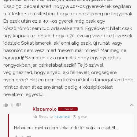
Csabi90: pédául azért, hogy a 40+-os gyerekének segítsen
a fűtéskorszerűsítésben, hogy az unokák meg ne fagyjanak.
És ezek után ez a 40+-os gyerek még csak egy
köszönömöt sem tud odavakkantani. Egyébként hitelt csak
úgy kapnak az idősek, hogy a 70. évükig vissza kell fizessék.
Idézlek: Sokat ismerek, aki enni alig eszik, új ruhát, vagy
hasonlót nem vesz, mert “nekem már minek? Már meg ne
haragudj! Szerinted az a normális, hogy egy nyugdíjas
rongyokban jár, csirkelábat eszik? Te jó szívvel
végignéznéd, hogy anyád, aki felnevelt, öregségére
nyomorog? Hát én nem. Én kérés nélkül is támogattam több
mint 10 éven át az anyámat, pedig 4 középiskolást
neveltem, egyedül.
0
Kiszamolo
Szerző
Reply to
habanera
9 éve
Habanera, mintha nem sokat értettél volna a cikkből...