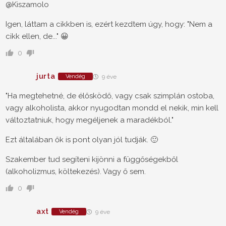
@Kiszamolo
Igen, láttam a cikkben is, ezért kezdtem úgy, hogy: "Nem a
cikk ellen, de..." 😀
0
jurta
Vendég
9 éve
"Ha megtehetné, de élősködő, vagy csak szimplán ostoba,
vagy alkoholista, akkor nyugodtan mondd el nekik, min kell
változtatniuk, hogy megéljenek a maradékból."
Ezt általában ők is pont olyan jól tudják. 🙂
Szakember tud segíteni kijönni a függőségekből
(alkoholizmus, költekezés). Vagy ő sem.
0
axt
Vendég
9 éve