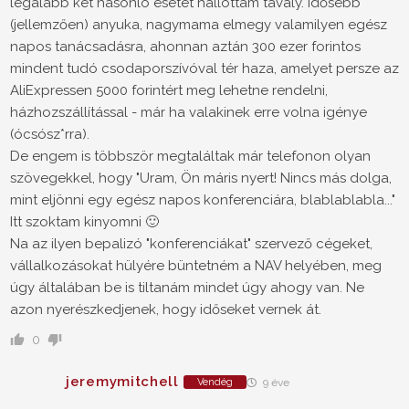
legalább két hasonló esetet hallottam tavaly. Idősebb
(jellemzően) anyuka, nagymama elmegy valamilyen egész
napos tanácsadásra, ahonnan aztán 300 ezer forintos
mindent tudó csodaporszívóval tér haza, amelyet persze az
AliExpressen 5000 forintért meg lehetne rendelni,
házhozszállítással - már ha valakinek erre volna igénye
(ócsósz*rra).
De engem is többször megtaláltak már telefonon olyan
szövegekkel, hogy "Uram, Ön máris nyert! Nincs más dolga,
mint eljönni egy egész napos konferenciára, blablablabla..."
Itt szoktam kinyomni 🙂
Na az ilyen bepalizó "konferenciákat" szervező cégeket,
vállalkozásokat hülyére büntetném a NAV helyében, meg
úgy általában be is tiltanám mindet úgy ahogy van. Ne
azon nyerészkedjenek, hogy időseket vernek át.
0
jeremymitchell
Vendég
9 éve