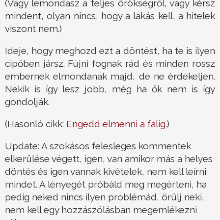
(Vagy lemondasz a teljes örökségről, vagy kérsz
mindent, olyan nincs, hogy a lakás kell, a hitelek
viszont nem.)
Ideje, hogy meghozd ezt a döntést, ha te is ilyen
cipőben jársz. Fújni fognak rád és minden rossz
embernek elmondanak majd, de ne érdekeljen.
Nekik is így lesz jobb, még ha ők nem is így
gondolják.
(Hasonló cikk:
Engedd elmenni a falig
.)
Update: A szokásos felesleges kommentek
elkerülése végett, igen, van amikor más a helyes
döntés és igen vannak kivételek, nem kell leírni
mindet. A lényegét próbáld meg megérteni, ha
pedig neked nincs ilyen problémád, örülj neki,
nem kell egy hozzászólásban megemlékezni