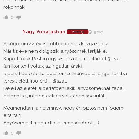
rokonnak.
0
Nagy Vonalakban
Vendég
9 éve
A sógorom 44 èves, többdiplomàs közgazdász.
Màr tíz ève nem dolgozik, anyósomék tartjâk el.
Kapott tôlük Pesten egy kis lakást, amit eladott 3 ève
(amikor lent voltak az ingatlan árak),
a pènzt befektette: questor részvênybe ès angol fontba
(brexit előtt 400-ért) ...f@sza...
De èli az èletèt: albèrletben lakik, anyosomèknàl zabâl,
dèlben kel, internetezik ès valutában spekulàl...
Megmondtam a nejemnek, hogy èn biztos nem fogom
eltartani.
Anyósom ezt megtudta, és megsèrtôdött...:)
0