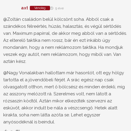
axt
Vendég
9 éve
@Zoltán családon belül kölcsönt soha. Abból csak a
szándékos félreértés, húzás, halasztás, és végül sértődés
van. Maximum papírral, de akkor meg abból van a sértődés.
Az elterelő taktika nem rossz, bár én ezt inkább úgy
mondanám, hogy a nem reklámozom taktika. Ha mondjuk
veszek egy autót, nem reklámozom, hogy miből van. Van
aztán kész.
@Nagy Vonalakban hallottam már hasonlót, ott egy hölgy
tartotta el a jövendőbeli férjét. A srác egész nap csak
olvasgatott otthon, mert ő bölcsész és minden érdekli, míg
az asszony melózott rá. Szerelmes volt, nem látott a
rózsaszín ködtől. Aztán mikor elkezdték szervezni az
esküvőt, akkor indult be nála a vészcsengő. Hetek alatt
kirakta, soha nem látta azóta se. Lehet egyszer
anyósodéknál is beindul.