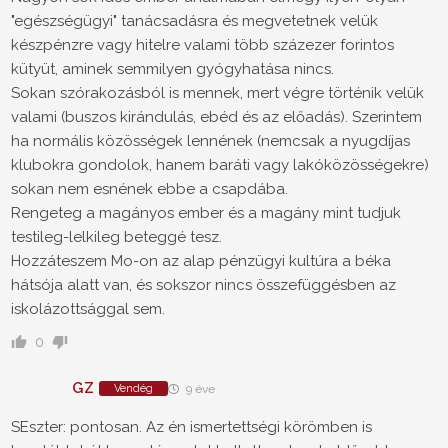
"egészségügyi" tanácsadásra és megvetetnek velük
készpénzre vagy hitelre valami több százezer forintos
kütyüt, aminek semmilyen gyógyhatása nincs.
Sokan szórakozásból is mennek, mert végre történik velük
valami (buszos kirándulás, ebéd és az előadás). Szerintem
ha normális közösségek lennének (nemcsak a nyugdíjas
klubokra gondolok, hanem baráti vagy lakóközösségekre)
sokan nem esnének ebbe a csapdába.
Rengeteg a magányos ember és a magány mint tudjuk
testileg-lelkileg beteggé tesz.
Hozzáteszem Mo-on az alap pénzügyi kultúra a béka
hátsója alatt van, és sokszor nincs összefüggésben az
iskolázottsággal sem.
0
GZ
Vendég
9 éve
SEszter: pontosan. Az én ismertettségi körömben is