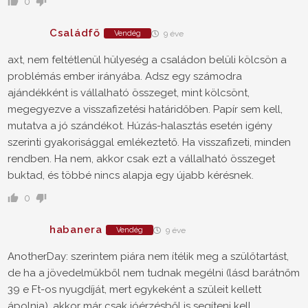
0
Családfő
Vendég
9 éve
axt, nem feltétlenül hülyeség a családon belüli kölcsön a
problémás ember irányába. Adsz egy számodra
ajándékként is vállalható összeget, mint kölcsönt,
megegyezve a visszafizetési határidőben. Papír sem kell,
mutatva a jó szándékot. Húzás-halasztás esetén igény
szerinti gyakorisággal emlékeztető. Ha visszafizeti, minden
rendben. Ha nem, akkor csak ezt a vállalható összeget
buktad, és többé nincs alapja egy újabb kérésnek.
0
habanera
Vendég
9 éve
AnotherDay: szerintem piára nem ítélik meg a szülőtartást,
de ha a jövedelmükből nem tudnak megélni (lásd barátnőm
39 e Ft-os nyugdíját, mert egykeként a szüleit kellett
ápolnia), akkor már csak jóérzésből is segíteni kell.