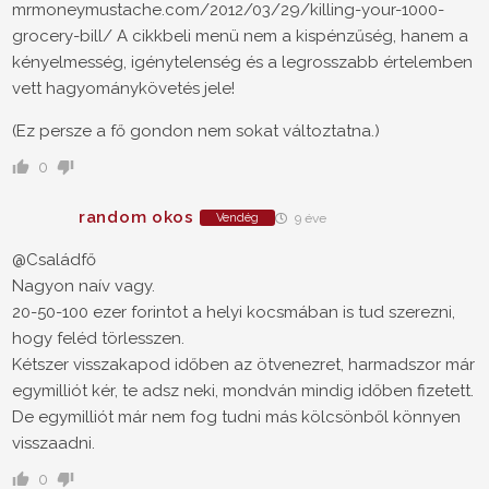
mrmoneymustache.com/2012/03/29/killing-your-1000-
grocery-bill/ A cikkbeli menü nem a kispénzűség, hanem a
kényelmesség, igénytelenség és a legrosszabb értelemben
vett hagyománykövetés jele!
(Ez persze a fő gondon nem sokat változtatna.)
0
random okos
Vendég
9 éve
@Családfő
Nagyon naív vagy.
20-50-100 ezer forintot a helyi kocsmában is tud szerezni,
hogy feléd törlesszen.
Kétszer visszakapod időben az ötvenezret, harmadszor már
egymilliót kér, te adsz neki, mondván mindig időben fizetett.
De egymilliót már nem fog tudni más kölcsönből könnyen
visszaadni.
0