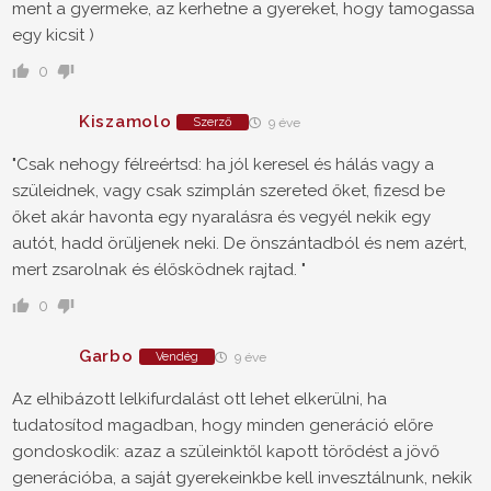
ment a gyermeke, az kerhetne a gyereket, hogy tamogassa
egy kicsit )
0
Kiszamolo
Szerző
9 éve
"Csak nehogy félreértsd: ha jól keresel és hálás vagy a
szüleidnek, vagy csak szimplán szereted őket, fizesd be
őket akár havonta egy nyaralásra és vegyél nekik egy
autót, hadd örüljenek neki. De önszántadból és nem azért,
mert zsarolnak és élősködnek rajtad. "
0
Garbo
Vendég
9 éve
Az elhibázott lelkifurdalást ott lehet elkerülni, ha
tudatosítod magadban, hogy minden generáció előre
gondoskodik: azaz a szüleinktől kapott törődést a jövő
generációba, a saját gyerekeinkbe kell invesztálnunk, nekik