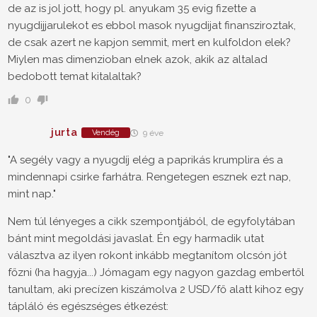
de az is jol jott, hogy pl. anyukam 35 evig fizette a
nyugdijjarulekot es ebbol masok nyugdijat finansziroztak,
de csak azert ne kapjon semmit, mert en kulfoldon elek?
Miylen mas dimenzioban elnek azok, akik az altalad
bedobott temat kitalaltak?
0
jurta
Vendég
9 éve
"A segély vagy a nyugdíj elég a paprikás krumplira és a
mindennapi csirke farhátra. Rengetegen esznek ezt nap,
mint nap."
Nem túl lényeges a cikk szempontjából, de egyfolytában
bánt mint megoldási javaslat. Én egy harmadik utat
választva az ilyen rokont inkább megtanítom olcsón jót
főzni (ha hagyja...) Jómagam egy nagyon gazdag embertől
tanultam, aki precízen kiszámolva 2 USD/fő alatt kihoz egy
tápláló és egészséges étkezést: