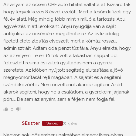
Az anyám az öcsém CHF autó hitelét vállalta át. Kizsarolták,
hogy legyek kezes 8 évvel ezelőtt. Mert a tesóm kifizeti egy
fél év alatt. Még mindig több mint 3 millió a tartozás. Apu
agyvérzés miatt lerokkant. Anyu nyugdíja van a saját
autójukra, az öcsémére, megélhetésre. Az évtizedekig
fizetett életbiztosítás elveszett, mert a kórház rosszul
adminisztrált. Adtam oda pénzt tüzifára. Anyu elrakta, hogy
az az enyém. Télen 10 fok volt a lakásban nappal. Jól
fejlesztett reuma és izületi gyulladás nem a gyerek
szeretete. Az időben nyújtott segítség elutasítása a jövő
megnyomorítását rejti magában. A sajátét és a segíteni
szándékozóét is. Nem önzetlenül akarok segíteni. Azért
akarok segíteni, hogy ne a családom, a gyerekeim járjanak
pórul. De sem az anyám, sem a férjem nem fogja fel.
0
SEszter
Vendég
9 éve
Nagyon sok idős ember unalmában elmegy ilyen-olyan