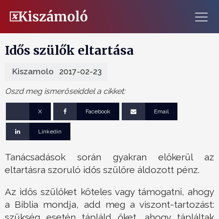
Idős szülők eltartása
Kiszamolo
2017-02-23
Oszd meg ismerőseiddel a cikket:
X
Facebook
Email
Linkedin
Tanácsadások során gyakran előkerül az
eltartásra szoruló idős szülőre áldozott pénz.
Az idős szülőket köteles vagy támogatni, ahogy
a Biblia mondja, add meg a viszont-tartozást:
szükség esetén tápláld őket, ahogy tápláltak