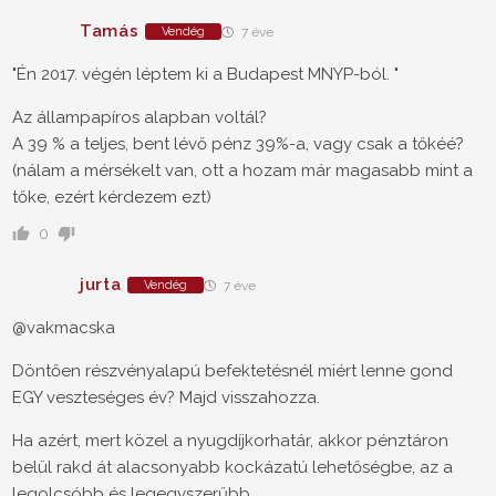
Tamás
Vendég
7 éve
"Én 2017. végén léptem ki a Budapest MNYP-ból. "
Az állampapíros alapban voltál?
A 39 % a teljes, bent lévő pénz 39%-a, vagy csak a tőkéé?
(nálam a mérsékelt van, ott a hozam már magasabb mint a
tőke, ezért kérdezem ezt)
0
jurta
Vendég
7 éve
@vakmacska
Döntően részvényalapú befektetésnél miért lenne gond
EGY veszteséges év? Majd visszahozza.
Ha azért, mert közel a nyugdíjkorhatár, akkor pénztáron
belül rakd át alacsonyabb kockázatú lehetőségbe, az a
legolcsóbb és legegyszerűbb