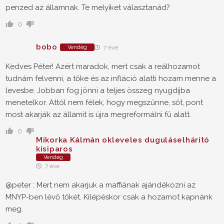
penzed az államnak. Te melyiket választanád?
0
bobo
Vendég
7 éve
Kedves Péter! Azért maradok, mert csak a reálhozamot
tudnám felvenni, a tőke és az infláció alatti hozam menne a
levesbe. Jobban fog jönni a teljes összeg nyugdíjba
menetelkor. Attól nem félek, hogy megszűnne, sőt, pont
most akarják az államit is újra megreformálni fű alatt.
0
Mikorka Kálmán okleveles duguláselhárító
kisiparos
Vendég
7 éve
@peter : Mert nem akarjuk a maffiának ajándékozni az
MNYP-ben lévő tőkét. Kilépéskor csak a hozamot kapnánk
meg.