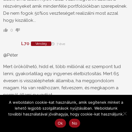
részvényeket amik mindenféle portfolóiókban szerepelnek.
De nem fogok 50%os veszteséget realizálni most azzal
hogy kiszállok...
0
L70
Vendég
7 éve
@Péter
Mert örökölhető, hidd el, több milliónál ez szempont tud
lenni, gyakorlatilag egy ingyenes életbiztosítás. Mert 65
évesen is visszaléphetek államiba, ha meggondolom
magam. Ha van reálhozam, felveszem, és megkapom a
normál állami nyugdíjat.
A weboldalon cookie-kat használunk, amik segítenek minket a
A pénztár tulajdonosain kívül annak a 35 ezer
lehető legjobb szolgáltatások nyújtásában. Weboldalunk
pénztártagnak is jó. És ők tartják fenn, nem más, fizetnek
további használatával jóváhagyja, hogy cookie-kat használjunk.
havi 200 Ft-ot, és ha akarnak, akkor még 800-at hozzá nem
Ok
No
kötelező támogatásként. Eldöntik, megéri-e nekik.