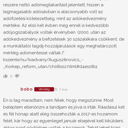
részére nettó adómegtakarítást jelentett, hiszen a
legmagasabb adósávban is alacsonyabb volt az
adófizetési kötelezettség, mint az adókedvezmény
mértéke. Az első két évben még ennél is kedvezőbb
adójogszabályok voltak érvényben. (2000. után az
adókedvezmény a befizetések 30 százalékára csökkent, de
a munkáltatói tagdíj-hozzájárulások egy meghatározott
mértéig adómentessé váltak.)"
kszemle.hu/kiadvany/Augusztinovics_-
_Korkep_reform_utan/ch08s02.html#d4e10811
0
bobo
Vendég
7 éve
Én is tag maradtam, nem félek, hogy megszűnne. Most
beléptem ellenőrizni a tandíjam és jóvá is írták. Ráadásul két
és fél hónap alatt elég összehozták a 2017-es hozamom
felét, kár hogy az egyenleget január elsejével kell kiküldeni,
akkor pont gödörben voltak a hozamok. Tehát lehet bízni