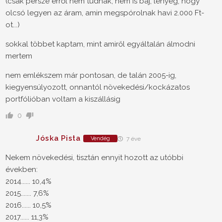
(csak persze erről nem tudnak, nem is baj, lényeg, hogy
olcsó legyen az áram, amin megspórolnak havi 2.000 Ft-
ot...)
sokkal többet kaptam, mint amiről egyáltalán álmodni
mertem
nem emlékszem már pontosan, de talán 2005-ig,
kiegyensúlyozott, onnantól növekedési/kockázatos
portfólióban voltam a kiszállásig
0
Jóska Pista
Vendég
7 éve
Nekem növekedési, tisztán ennyit hozott az utóbbi
években:
2014...... 10,4%
2015....... 7,6%
2016...... 10,5%
2017...... 11,3%