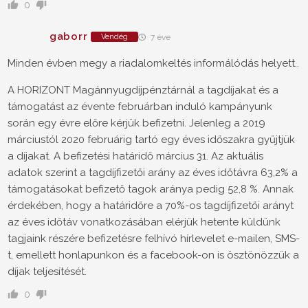
0
gaborr
Vendég
7 éve
Minden évben megy a riadalomkeltés informálódás helyett..
A HORIZONT Magánnyugdíjpénztárnál a tagdíjakat és a
támogatást az évente februárban induló kampányunk
során egy évre előre kérjük befizetni. Jelenleg a 2019
márciustól 2020 februárig tartó egy éves időszakra gyűjtjük
a díjakat. A befizetési határidő március 31. Az aktuális
adatok szerint a tagdíjfizetői arány az éves időtávra 63,2% a
támogatásokat befizető tagok aránya pedig 52,8 %. Annak
érdekében, hogy a határidőre a 70%-os tagdíjfizetői arányt
az éves időtáv vonatkozásában elérjük hetente küldünk
tagjaink részére befizetésre felhívó hírlevelet e-mailen, SMS-
t, emellett honlapunkon és a facebook-on is ösztönözzük a
díjak teljesítését.
0