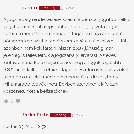
gaborr
Vendég
7 éve
A jogszabály rendelkezései szerint a pénztár jogutód nélkül
végelszámolással megszűnhet, ha a tagdíjfizető tagok
száma a megelőző hat hónap átlagában legalább kettő
hónapon keresztül a taglétszám 70 %-a alá csökken. Ettől
azonban nem kell tartani, hiszen 2019. júniusáig már
jelenleg is teljesítettük a jogszabályi elvárást. Az éves
időtávra vonatkozó teljesítéshez még a tagok legalább
6,8%-ának kell befizetnie a tagdíjat. Ezúton is kérjük azokat
a tagtársakat, akik még nem rendezték a díjakat, hogy
mihamarabb tegyék meg! Egyben szeretnénk kifejezni
köszönetünket a befizetőknek.
0
Jóska Pista
Vendég
7 éve
Larifari 03-21 at 18:58