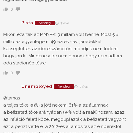
0
Pista
Vendég
7 éve
Mikor lezárták az MNYP-t, 3 millám volt benne. Most 5,6
millió az egyenlegem, 49 ezres havi járadékkal
kecsegtettek az idei elszámolón, mondjuk nem tudom,
hogy jön ki. Mindenesetre nem bánom, hogy nem adtam
oda stadionépítésre.
0
Unemployed
Vendég
7 éve
@tamas
a teljes tőke 39%-a jött nekem, 61%-a az államnak
a befizetett tőke arányában 95% volt a reál(!)hozam, azaz
az infláció felett közel megduplázták a befizetett vagyont
ezt a pénzt vette el a 2012-es államosítás az emberektől