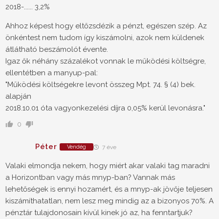
2018-...... 3,2%
Ahhoz képest hogy eltőzsdézik a pénzt, egészen szép. Az
önkéntest nem tudom így kiszámolni, azok nem küldenek
átlátható beszámolót évente.
Igaz ők néhány százalékot vonnak le működési költségre,
ellentétben a manyup-pal:
"Működési költségekre levont összeg Mpt. 74. § (4) bek.
alapján
2018.10.01 óta vagyonkezelési díjra 0,05% kerül levonásra."
0
Péter
Vendég
7 éve
Valaki elmondja nekem, hogy miért akar valaki tag maradni
a Horizontban vagy más mnyp-ban? Vannak más
lehetőségek is ennyi hozamért, és a mnyp-ak jövője teljesen
kiszámíthatatlan, nem lesz meg mindig az a bizonyos 70%. A
pénztár tulajdonosain kívül kinek jó az, ha fenntartjuk?