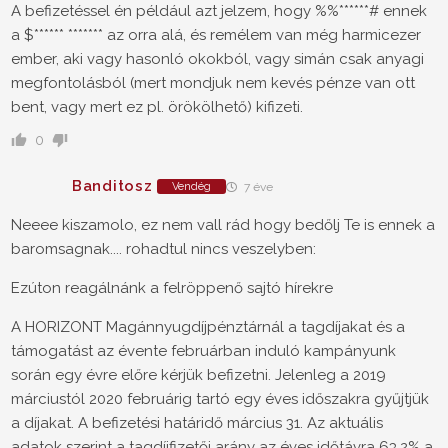
A befizetéssel én például azt jelzem, hogy %%******# ennek
a $****** ******* az orra alá, és remélem van még harmicezer
ember, aki vagy hasonló okokból, vagy simán csak anyagi
megfontolásból (mert mondjuk nem kevés pénze van ott
bent, vagy mert ez pl. örökölhető) kifizeti.
0
Banditosz
Vendég
7 éve
Neeee kiszamolo, ez nem vall rád hogy bedőlj Te is ennek a
baromsagnak.... rohadtul nincs veszelyben:
Ezúton reagálnánk a felröppenő sajtó hírekre
A HORIZONT Magánnyugdíjpénztárnál a tagdíjakat és a
támogatást az évente februárban induló kampányunk
során egy évre előre kérjük befizetni. Jelenleg a 2019
márciustól 2020 februárig tartó egy éves időszakra gyűjtjük
a díjakat. A befizetési határidő március 31. Az aktuális
adatok szerint a tagdíjfizetői arány az éves időtávra 63,2% a