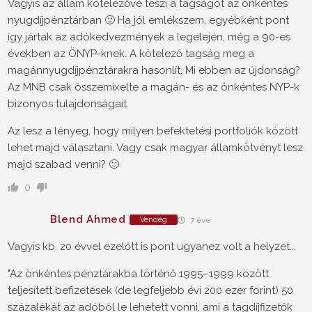
Vagyis az állam kötelezővé teszi a tagságot az önkéntes
nyugdíjpénztárban 🙂 Ha jól emlékszem, egyébként pont
így jártak az adókedvezmények a legelején, még a 90-es
években az ÖNYP-knek. A kötelező tagság meg a
magánnyugdíjpénztárakra hasonlít. Mi ebben az újdonság?
Az MNB csak összemixelte a magán- és az önkéntes NYP-k
bizonyos tulajdonságait.
Az lesz a lényeg, hogy milyen befektetési portfoliók között
lehet majd választani. Vagy csak magyar államkötvényt lesz
majd szabad venni? 🙂
0
Blend Ahmed
Vendég
7 éve
Vagyis kb. 20 évvel ezelőtt is pont ugyanez volt a helyzet...
"Az önkéntes pénztárakba történő 1995–1999 között
teljesített befizetések (de legfeljebb évi 200 ezer forint) 50
százalékát az adóból le lehetett vonni, ami a tagdíjfizetők