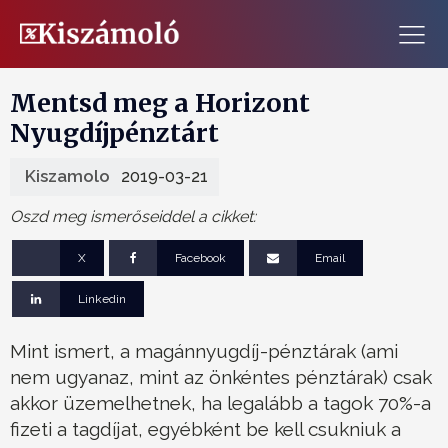
Mentsd meg a Horizont
Nyugdíjpénztárt
Kiszamolo
2019-03-21
Oszd meg ismerőseiddel a cikket:
X
Facebook
Email
Linkedin
Mint ismert, a magánnyugdíj-pénztárak (ami
nem ugyanaz, mint az önkéntes pénztárak) csak
akkor üzemelhetnek, ha legalább a tagok 70%-a
fizeti a tagdíjat, egyébként be kell csukniuk a