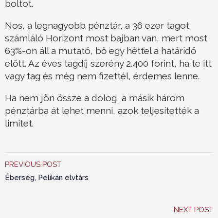
boltot.
Nos, a legnagyobb pénztár, a 36 ezer tagot
számláló Horizont most bajban van, mert most
63%-on áll a mutató, bő egy héttel a határidő
előtt. Az éves tagdíj szerény 2.400 forint, ha te itt
vagy tag és még nem fizettél, érdemes lenne.
Ha nem jön össze a dolog, a másik három
pénztárba át lehet menni, azok teljesítették a
limitet.
PREVIOUS POST
Éberség, Pelikán elvtárs
NEXT POST