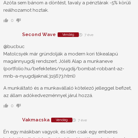
Azóta sem bánom a döntést, tavaly a pénztárak -5% körüli
reálhozamot hoztak.
0
Second Wave
Vendég
7 éve
@bucbuc
Matolcsyék már gründolják a modern kori tőkealapú
magánnyugdíj rendszert. Jóléti Alap a munkaneve
(portfolio.hu/befektetes/nyugdij/bombat-robbant-az-
mnb-a-nyugdijaknal.315673.html)
A munkáltató és a munkavállaló kötelező jelleggel befizet,
az állam adókedvezménnyel járul hozzá.
0
Vakmacska
Vendég
7 éve
Én egy másikban vagyok, és idén csak egy emberes