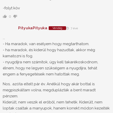
-folyt köv
0
PityukaPityuka
Vendég
7 éve
...
- Ha maradok, van esélyem hogy megtarthatom.
- ha maradok, és kiderül hogy hazudtak, akkor még
kamatozni is fog.
- nyugdíjra nem számítok, úgy kell takarékoskodnom,
élnem, hogy ne legyen szükségem a nyugdíjra, tehát
engem a fenyegetéseik nem hatottak meg.
Nos.. azóta eltelt pár év. Anélkül hogy akár bottal is
megpiszkáltam volna, megduplázták a bent maradt
pénzem.
Kiderült, nem veszik el erőből, nem tehetik. Kiderült, nem
loptak csaltak a manyupok, hanem korrekt módon kezelték