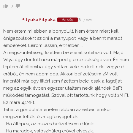
0
PityukaPityuka
Vendég
7 éve
Nem értem mi ebben a bonyolult. Nem értem miért kell
önigazolásként szidni a manyupot, vagy a bennt maradt
embereket. Leírom lassan, érthetően....
A megszüntetéséig fizettem bele amit kötelező volt. Majd
Vitya úgy döntött neki márpedig erre szüksége van. Én nem
léptem át államiba, úgy voltam vele, ha kell neki, vegye el
erőből, én nem adom oda. Akkori befizetéseim 2M volt.
Innentől már egy fillért sem fizettem bele, csak a tagdíjat,
meg az egyik évben egyszer utaltam nekik ajándék 6eFt
működési támogatást. Szóval ott tartottunk hogy volt 2M Ft.
Ez mára 4,1MFt.
Tehát a gondolatmenetem abban az évben amikor
megszüntették, és megfenyegettek...
- Ha átlépek, az összes befizetésem eltűnik.
- Ha maradok, valószínűleg erővel elveszik.