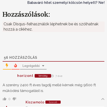
Babaváró hitel személyi kölcsön helyett? Ne!
Hozzászólások:
Csak Disqus-felhasználók léphetnek be és szólhatnak
hozzá a cikkhez.
56
HOZZÁSZÓLÁS
Legrégebbi
horizont
Vendég
7 éve
A szerény 2400 ft éves tagdíj mellé kérnek még 9600 ft
működési támogatást is.
0
Kiszamolo
Szerző