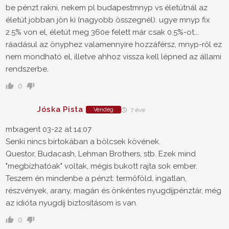
be pénzt rakni, nekem pl budapestmnyp vs életútnál az
életút jobban jön ki (nagyobb összegnél). ugye mnyp fix
2.5% von el, életút meg 360e felett már csak 0.5%-ot...
ráadásul az önyphez valamennyire hozzáférsz, mnyp-ről ez
nem mondható el, illetve ahhoz vissza kell lépned az állami
rendszerbe.
0
Jóska Pista
Vendég
7 éve
mtxagent 03-22 at 14:07
Senki nincs birtokában a bölcsek kövének.
Questor, Budacash, Lehman Brothers, stb. Ezek mind
"megbízhatóak" voltak, mégis bukott rajta sok ember.
Teszem én mindenbe a pénzt: termőföld, ingatlan,
részvények, arany, magán és önkéntes nyugdíjpénztár, még
az idióta nyugdíj biztosításom is van.
0