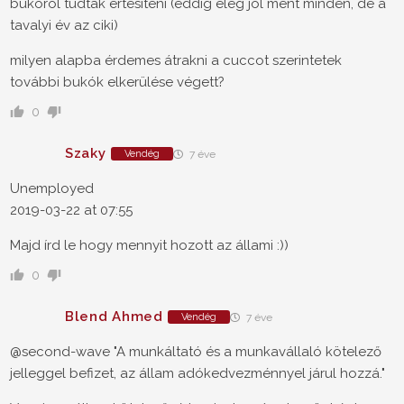
bukóról tudtak értesíteni (eddig elég jól ment minden, de a
tavalyi év az ciki)
milyen alapba érdemes átrakni a cuccot szerintetek
további bukók elkerülése végett?
0
Szaky
Vendég
7 éve
Unemployed
2019-03-22 at 07:55
Majd írd le hogy mennyit hozott az állami :))
0
Blend Ahmed
Vendég
7 éve
@second-wave "A munkáltató és a munkavállaló kötelező
jelleggel befizet, az állam adókedvezménnyel járul hozzá."