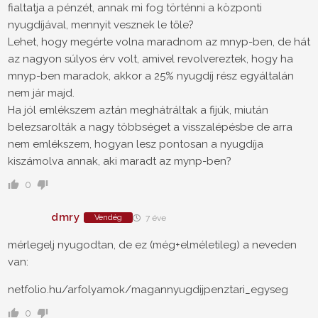
fialtatja a pénzét, annak mi fog történni a központi
nyugdíjával, mennyit vesznek le tőle?
Lehet, hogy megérte volna maradnom az mnyp-ben, de hát
az nagyon súlyos érv volt, amivel revolvereztek, hogy ha
mnyp-ben maradok, akkor a 25% nyugdíj rész egyáltalán
nem jár majd.
Ha jól emlékszem aztán meghátráltak a fijúk, miután
belezsarolták a nagy többséget a visszalépésbe de arra
nem emlékszem, hogyan lesz pontosan a nyugdíja
kiszámolva annak, aki maradt az mynp-ben?
0
dmry
Vendég
7 éve
mérlegelj nyugodtan, de ez (még+elméletileg) a neveden
van:
netfolio.hu/arfolyamok/magannyugdijpenztari_egyseg
0