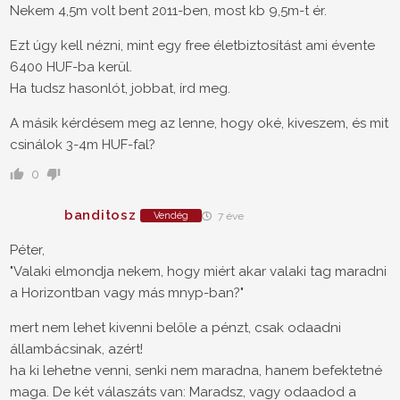
Nekem 4,5m volt bent 2011-ben, most kb 9,5m-t ér.
Ezt úgy kell nézni, mint egy free életbiztosítást ami évente
6400 HUF-ba kerül.
Ha tudsz hasonlót, jobbat, írd meg.
A másik kérdésem meg az lenne, hogy oké, kiveszem, és mit
csinálok 3-4m HUF-fal?
0
banditosz
Vendég
7 éve
Péter,
"Valaki elmondja nekem, hogy miért akar valaki tag maradni
a Horizontban vagy más mnyp-ban?"
mert nem lehet kivenni belőle a pénzt, csak odaadni
állambácsinak, azért!
ha ki lehetne venni, senki nem maradna, hanem befektetné
maga. De két válaszáts van: Maradsz, vagy odaadod a