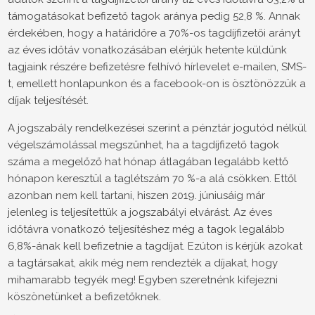
támogatásokat befizető tagok aránya pedig 52,8 %. Annak
érdekében, hogy a határidőre a 70%-os tagdíjfizetői arányt
az éves időtáv vonatkozásában elérjük hetente küldünk
tagjaink részére befizetésre felhívó hírlevelet e-mailen, SMS-
t, emellett honlapunkon és a facebook-on is ösztönözzük a
díjak teljesítését.
A jogszabály rendelkezései szerint a pénztár jogutód nélkül
végelszámolással megszűnhet, ha a tagdíjfizető tagok
száma a megelőző hat hónap átlagában legalább kettő
hónapon keresztül a taglétszám 70 %-a alá csökken. Ettől
azonban nem kell tartani, hiszen 2019. júniusáig már
jelenleg is teljesítettük a jogszabályi elvárást. Az éves
időtávra vonatkozó teljesítéshez még a tagok legalább
6,8%-ának kell befizetnie a tagdíjat. Ezúton is kérjük azokat
a tagtársakat, akik még nem rendezték a díjakat, hogy
mihamarabb tegyék meg! Egyben szeretnénk kifejezni
köszönetünket a befizetőknek.