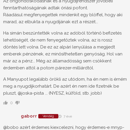
Az öngondoskodásnak és a nyugdíjrendszer jövőbeli
fenntarthatóságának adtak óriási pofont.
Ráadásul megfenyegettek mindenkit egy blöffel, hogy aki
marad, az elbukta a nyugdíjának ezt a részét...
Ha simán beszüntették volna az adóból történő befizetés
lehetőségét, de nem fenyegetőztek volna, az is rossz
döntés lett volna. De ez az alpári lenyúlása a megijedt
emberek pénzének, ez minősíthetetlen genyóság. Hol van
már az a pénz... Még az államadósság sem csökkent
érdemben attól a potom párezer-milliárdtól.
A Manyupot legalább örökli az utódom, ha én nem is érném
meg a nyugdíjkorhatárt. De azért én nem ide fizetnék be
pluszt, @joska-pista ... (NYESZ, külföld, stb. jobb)
0
gaborr
Vendég
7 éve
@bobo azért érdemes kiexcelezni, hogy érdemes-e mnyp-