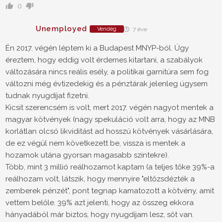
0
Unemployed
Vendég
7 éve
Én 2017. végén léptem ki a Budapest MNYP-ból. Úgy
éreztem, hogy eddig volt érdemes kitartani, a szabályok
változására nincs reális esély, a politikai garnitúra sem fog
változni még évtizedekig és a pénztárak jelenleg úgysem
tudnak nyugdíjat fizetni.
Kicsit szerencsém is volt, mert 2017. végén nagyot mentek a
magyar kötvények (nagy spekuláció volt arra, hogy az MNB
korlátlan olcsó likviditást ad hosszú kötvények vásárlására,
de ez végül nem következett be, vissza is mentek a
hozamok utána gyorsan magasabb szintekre).
Több, mint 3 millió reálhozamot kaptam (a teljes tőke 39%-a
reálhozam volt, látszik, hogy mennyire "eltőzsdézték a
zemberek pénzét", pont tegnap kamatozott a kötvény, amit
vettem belőle. 39% azt jelenti, hogy az összeg ekkora
hányadából már biztos, hogy nyugdíjam lesz, sőt van.