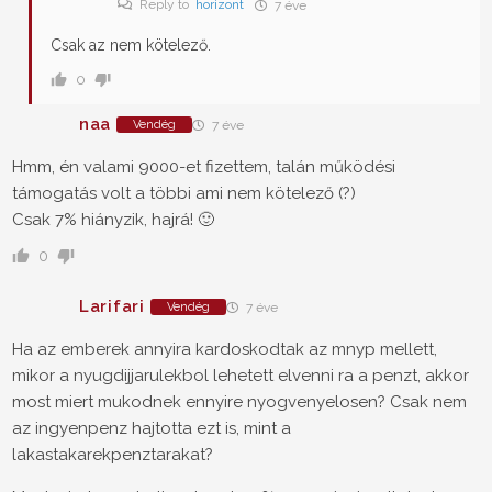
Reply to
horizont
7 éve
Csak az nem kötelező.
0
naa
Vendég
7 éve
Hmm, én valami 9000-et fizettem, talán működési
támogatás volt a többi ami nem kötelező (?)
Csak 7% hiányzik, hajrá! 🙂
0
Larifari
Vendég
7 éve
Ha az emberek annyira kardoskodtak az mnyp mellett,
mikor a nyugdijjarulekbol lehetett elvenni ra a penzt, akkor
most miert mukodnek ennyire nyogvenyelosen? Csak nem
az ingyenpenz hajtotta ezt is, mint a
lakastakarekpenztarakat?