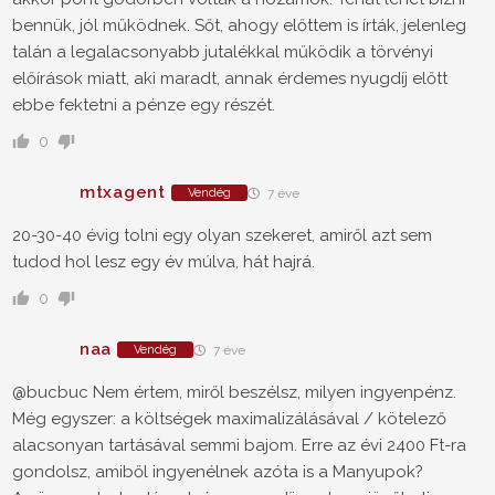
bennük, jól működnek. Sőt, ahogy előttem is írták, jelenleg
talán a legalacsonyabb jutalékkal működik a törvényi
előírások miatt, aki maradt, annak érdemes nyugdíj előtt
ebbe fektetni a pénze egy részét.
0
mtxagent
Vendég
7 éve
20-30-40 évig tolni egy olyan szekeret, amiről azt sem
tudod hol lesz egy év múlva, hát hajrá.
0
naa
Vendég
7 éve
@bucbuc Nem értem, miről beszélsz, milyen ingyenpénz.
Még egyszer: a költségek maximalizálásával / kötelező
alacsonyan tartásával semmi bajom. Erre az évi 2400 Ft-ra
gondolsz, amiből ingyenélnek azóta is a Manyupok?