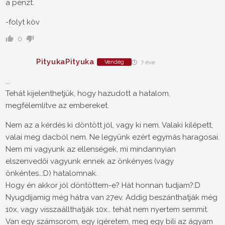
a pénzt.
-folyt köv
0
PityukaPityuka
Vendég
7 éve
...
Tehát kijelenthetjük, hogy hazudott a hatalom,
megfélemlítve az embereket.
Nem az a kérdés ki döntött jól, vagy ki nem. Valaki kilépett,
valai meg dacból nem. Ne legyünk ezért egymás haragosai.
Nem mi vagyunk az ellenségek, mi mindannyian
elszenvedői vagyunk ennek az önkényes (vagy
önkéntes..:D) hatalomnak.
Hogy én akkor jól döntöttem-e? Hát honnan tudjam?:D
Nyugdíjamig még hátra van 27ev. Addig beszánthatják még
10x, vagy visszaállthatják 10x.. tehát nem nyertem semmit.
Van egy számsorom, egy ígéretem, meg egy bili az ágyam