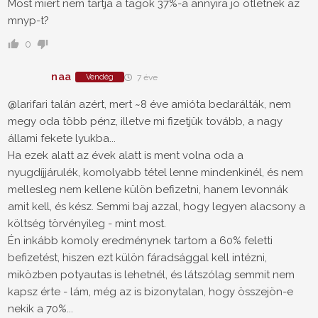
Most miert nem tartja a tagok 37%-a annyira jo otletnek az
mnyp-t?
0
naa
Vendég
7 éve
@larifari talán azért, mert ~8 éve amióta bedarálták, nem
megy oda több pénz, illetve mi fizetjük tovább, a nagy
állami fekete lyukba...
Ha ezek alatt az évek alatt is ment volna oda a
nyugdíjjárulék, komolyabb tétel lenne mindenkinél, és nem
mellesleg nem kellene külön befizetni, hanem levonnák
amit kell, és kész. Semmi baj azzal, hogy legyen alacsony a
költség törvényileg - mint most.
Én inkább komoly eredménynek tartom a 60% feletti
befizetést, hiszen ezt külön fáradsággal kell intézni,
miközben potyautas is lehetnél, és látszólag semmit nem
kapsz érte - lám, még az is bizonytalan, hogy összejön-e
nekik a 70%...