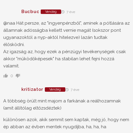
Bucbuc
Vendég
7 éve
@naa Hát persze, az "ingyenpénzből", aminek a pótlására az
államnak adósságba kellett vernie magát (sokszor pont
ugyanazoktól a nyp-aktól hitelezve) lazán tudtak
élősködni.
Az igazság az, hogy ezek a pénzügyi tevékenységek csak
akkor "működőképesek" ha stabilan lehet fejni hozzá
valamit.
0
kritizator
Vendég
7 éve
A többség örült mint majom a farkának a reálhozamnak
(amit állítólag eltőzsdéztek)
különösen azok, akik semmit sem kaptak, még jó, hogy nem
ép abban az évben mentek nyugdíjba, ha, ha, ha