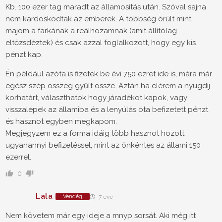
Kb. 100 ezer tag maradt az államosítás után. Szóval sajna
nem kardoskodtak az emberek. A többség örült mint
majom a farkának a reálhozamnak (amit állítólag
eltőzsdéztek) és csak azzal foglalkozott, hogy egy kis
pénzt kap.
Én például azóta is fizetek be évi 750 ezret ide is, mára már
egész szép összeg gyűlt össze. Aztán ha elérem a nyugdíj
korhatárt, választhatok hogy járadékot kapok, vagy
visszalépek az államiba és a lenyúlás óta befizetett pénzt
és hasznot egyben megkapom.
Megjegyzem ez a forma idáig több hasznot hozott
ugyanannyi befizetéssel, mint az önkéntes az állami 150
ezerrel.
0
Lala
Vendég
7 éve
Nem követem már egy ideje a mnyp sorsát. Aki még itt