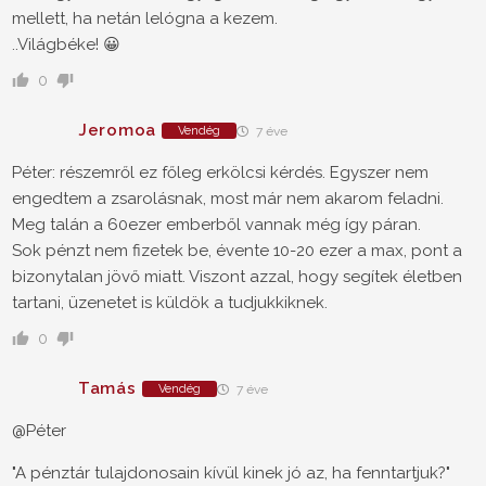
mellett, ha netán lelógna a kezem.
..Világbéke! 😀
0
Jeromoa
Vendég
7 éve
Péter: részemről ez főleg erkölcsi kérdés. Egyszer nem
engedtem a zsarolásnak, most már nem akarom feladni.
Meg talán a 60ezer emberből vannak még így páran.
Sok pénzt nem fizetek be, évente 10-20 ezer a max, pont a
bizonytalan jövő miatt. Viszont azzal, hogy segítek életben
tartani, üzenetet is küldök a tudjukkiknek.
0
Tamás
Vendég
7 éve
@Péter
"A pénztár tulajdonosain kívül kinek jó az, ha fenntartjuk?"