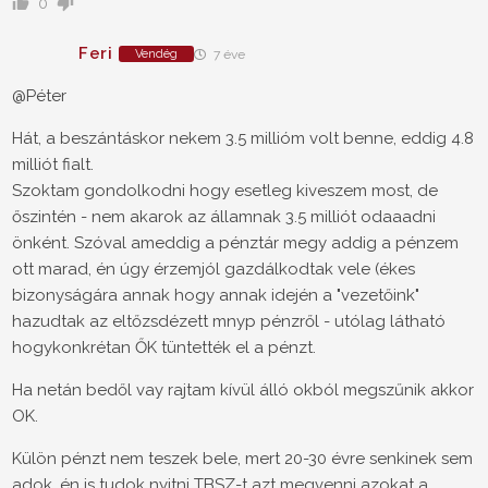
0
Feri
Vendég
7 éve
@Péter
Hát, a beszántáskor nekem 3.5 millióm volt benne, eddig 4.8
milliót fialt.
Szoktam gondolkodni hogy esetleg kiveszem most, de
őszintén - nem akarok az államnak 3.5 milliót odaaadni
önként. Szóval ameddig a pénztár megy addig a pénzem
ott marad, én úgy érzemjól gazdálkodtak vele (ékes
bizonyságára annak hogy annak idején a "vezetőink"
hazudtak az eltőzsdézett mnyp pénzről - utólag látható
hogykonkrétan ŐK tüntették el a pénzt.
Ha netán bedől vay rajtam kívül álló okból megszűnik akkor
OK.
Külön pénzt nem teszek bele, mert 20-30 évre senkinek sem
adok, én is tudok nyitni TBSZ-t azt megvenni azokat a