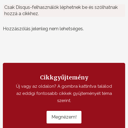
Csak Disqus-felhasználók léphetnek be és szólhatnak
hozzá a cikkhez.
Hozzászólás jelenleg nem lehetséges.
Cikkgyűjtemény
Új vagy az oldalon? A gombra kattintva találod
az eddigi fontosabb cikkek gyűjteményét téma
szerint.
Megnézem!