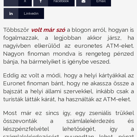
X
Facebook
Email
Linkedin
Többször
volt már szó
a blogon arról, hogyan is
fogalmazzak, a legjobban akkor jársz, ha
nagyívben elkerülöd az euronetes ATM-eket.
Nagyon finoman mondva is rengeteg pénzed
bánja, ha bármelyiket is igénybe veszed.
Eddig az volt a módi, hogy a helyi kártyákkal az
Euronet finoman bánt, hogy ne akassza össze a
bajszát a helyi állami szervekkel, inkább csak a
turisták látták kárát, ha használták az ATM-eket.
Most már ez sincs így, egy zseniális trükkel
összevonták a számlalekérdezés és
készpénzfelvétel lehetőségét, így a
számlalekérdezésért nyugodtan lehet pénzt