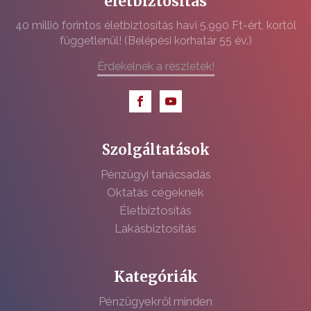
életbiztosítás
40 millió forintos életbiztosítás havi 5.990 Ft-ért, kortól
függetlenül! (Belépési korhatár 55 év.)
Érdekelnek a részletek!
Szolgáltatások
Pénzügyi tanácsadás
Oktatás cégeknek
Életbiztosítás
Lakásbiztosítás
Kategóriák
Pénzügyekről minden