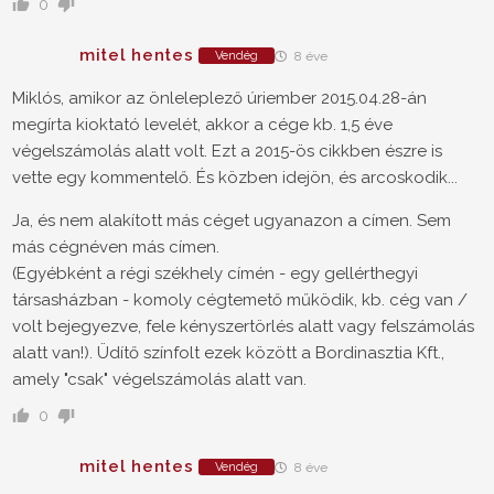
0
mitel hentes
Vendég
8 éve
Miklós, amikor az önleleplező úriember 2015.04.28-án
megírta kioktató levelét, akkor a cége kb. 1,5 éve
végelszámolás alatt volt. Ezt a 2015-ös cikkben észre is
vette egy kommentelő. És közben idejön, és arcoskodik...
Ja, és nem alakított más céget ugyanazon a címen. Sem
más cégnéven más címen.
(Egyébként a régi székhely címén - egy gellérthegyi
társasházban - komoly cégtemető működik, kb. cég van /
volt bejegyezve, fele kényszertörlés alatt vagy felszámolás
alatt van!). Üdítő színfolt ezek között a Bordinasztia Kft.,
amely "csak" végelszámolás alatt van.
0
mitel hentes
Vendég
8 éve