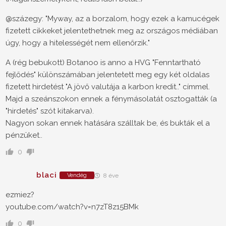
@százegy: "Myway, az a borzalom, hogy ezek a kamucégek
fizetett cikkeket jelentethetnek meg az országos médiában
úgy, hogy a hitelességét nem ellenőrzik."
A (rég bebukott) Botanoo is anno a HVG "Fenntartható
fejlődés" különszámában jelentetett meg egy két oldalas
fizetett hirdetést "A jövő valutája a karbon kredit.." címmel.
Majd a szeánszokon ennek a fénymásolatát osztogatták (a
"hirdetés" szót kitakarva).
Nagyon sokan ennek hatására szálltak be, és bukták el a
pénzüket..
0
blaci
Vendég
8 éve
ezmiez?
youtube.com/watch?v=n7zT8z15BMk
0