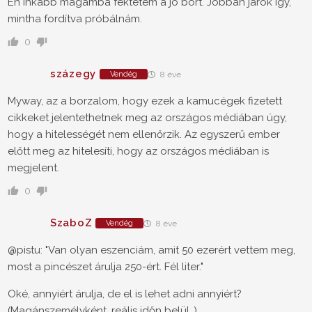
Én inkább magamba fektetem a jó bort. Jobban járok így,
mintha fordítva próbálnám.
0
százegy
Vendég
8 éve
Myway, az a borzalom, hogy ezek a kamucégek fizetett
cikkeket jelentethetnek meg az országos médiában úgy,
hogy a hitelességét nem ellenőrzik. Az egyszerű ember
előtt meg az hitelesíti, hogy az országos médiában is
megjelent.
0
SzaboZ
Vendég
8 éve
@pistu: "Van olyan eszenciám, amit 50 ezerért vettem meg,
most a pincészet árulja 250-ért. Fél liter."
Oké, annyiért árulja, de el is lehet adni annyiért?
(Magánszemélyként, reális időn belül..)