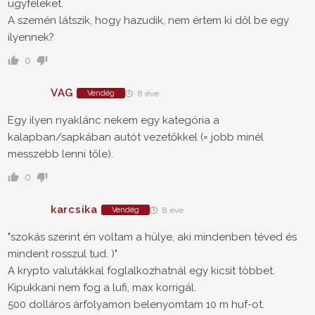
ügyfeleket.
A szemén látszik, hogy hazudik, nem értem ki dől be egy
ilyennek?
0
VAG
Vendég
8 éve
Egy ilyen nyaklánc nekem egy kategória a
kalapban/sapkában autót vezetőkkel (= jobb minél
messzebb lenni tőle).
0
karcsika
Vendég
8 éve
"szokás szerint én voltam a hülye, aki mindenben téved és
mindent rosszul tud. )"
A krypto valutákkal foglalkozhatnál egy kicsit többet.
Kipukkani nem fog a lufi, max korrigál.
500 dolláros árfolyamon belenyomtam 10 m huf-ot.