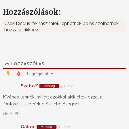
Hozzászólások:
Csak Disqus-felhasználók léphetnek be és szólhatnak
hozzá a cikkhez.
21
HOZZÁSZÓLÁS
Legrégebbi
SzaboZ
Vendég
8 éve
Kíváncsi lennék, mi lett azokkal akik éltek ezzel a
fantasztikus befektetési lehetőséggel....
0
Gábor
Vendég
8 éve