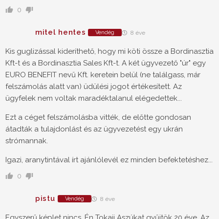
0
mitel hentes
Vendég
8 éve
Kis guglizással kideríthető, hogy mi köti össze a Bordinasztia
Kft-t és a Bordinasztia Sales Kft-t. A két ügyvezető "úr" egy
EURO BENEFIT nevű Kft. keretein belül (ne találgass, már
felszámolás alatt van) üdülési jogot értékesített. Az
ügyfelek nem voltak maradéktalanul elégedettek...
Ezt a céget felszámolásba vitték, de előtte gondosan
átadták a tulajdonlást és az ügyvezetést egy ukrán
strómannak.
Igazi, aranytintával írt ajánlólevél ez minden befektetéshez...
0
pistu
Vendég
8 éve
Egyszerű képlet nincs. Én Tokaji Aszúkat gyűjtök 20 éve. Az