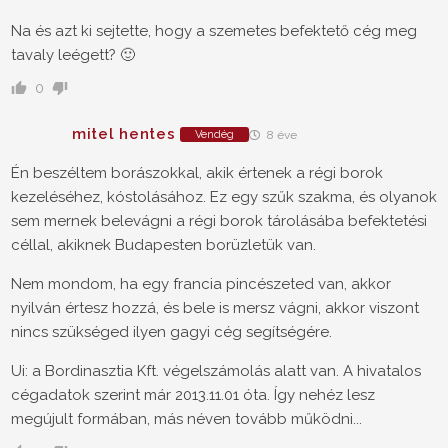
Na és azt ki sejtette, hogy a szemetes befektető cég meg
tavaly leégett? 🙂
0
mitel hentes
Vendég
8 éve
Én beszéltem borászokkal, akik értenek a régi borok
kezeléséhez, kóstolásához. Ez egy szűk szakma, és olyanok
sem mernek belevágni a régi borok tárolásába befektetési
céllal, akiknek Budapesten borüzletük van.
Nem mondom, ha egy francia pincészeted van, akkor
nyilván értesz hozzá, és bele is mersz vágni, akkor viszont
nincs szükséged ilyen gagyi cég segítségére.
Ui: a Bordinasztia Kft. végelszámolás alatt van. A hivatalos
cégadatok szerint már 2013.11.01 óta. Így nehéz lesz
megújult formában, más néven tovább működni...