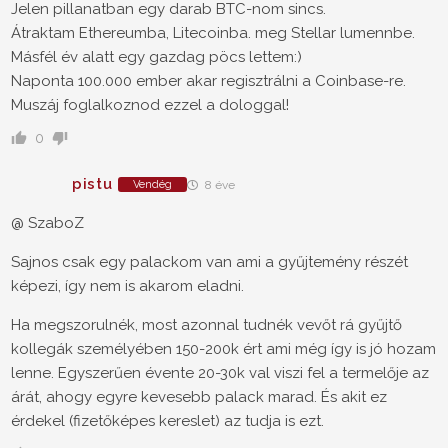
Jelen pillanatban egy darab BTC-nom sincs.
Átraktam Ethereumba, Litecoinba. meg Stellar lumennbe.
Másfél év alatt egy gazdag pöcs lettem:)
Naponta 100.000 ember akar regisztrálni a Coinbase-re.
Muszáj foglalkoznod ezzel a dologgal!
0
pistu
Vendég
8 éve
@ SzaboZ
Sajnos csak egy palackom van ami a gyűjtemény részét
képezi, így nem is akarom eladni.
Ha megszorulnék, most azonnal tudnék vevőt rá gyűjtő
kollegák személyében 150-200k ért ami még így is jó hozam
lenne. Egyszerűen évente 20-30k val viszi fel a termelője az
árát, ahogy egyre kevesebb palack marad. És akit ez
érdekel (fizetőképes kereslet) az tudja is ezt.