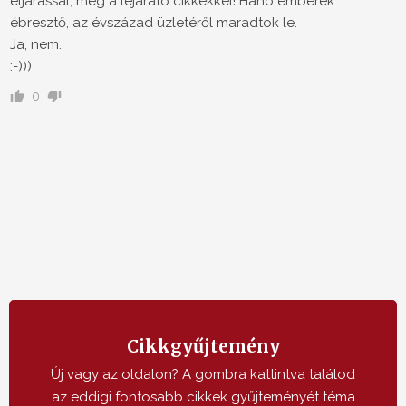
eljárással, meg a lejárató cikkekkel! Hahó emberek
ébresztő, az évszázad üzletéről maradtok le.
Ja, nem.
:-)))
0
Cikkgyűjtemény
Új vagy az oldalon? A gombra kattintva találod
az eddigi fontosabb cikkek gyűjteményét téma