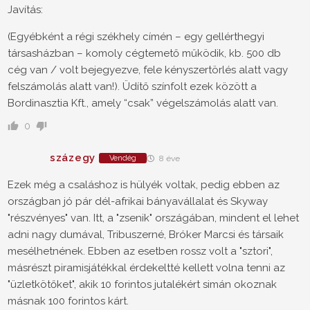
Javítás:
(Egyébként a régi székhely címén – egy gellérthegyi
társasházban – komoly cégtemető működik, kb. 500 db
cég van / volt bejegyezve, fele kényszertörlés alatt vagy
felszámolás alatt van!). Üdítő színfolt ezek között a
Bordinasztia Kft., amely “csak” végelszámolás alatt van.
0
százegy
Vendég
8 éve
Ezek még a csaláshoz is hülyék voltak, pedig ebben az
országban jó pár dél-afrikai bányavállalat és Skyway
"részvényes" van. Itt, a "zsenik" országában, mindent el lehet
adni nagy dumával, Tribuszerné, Bróker Marcsi és társaik
mesélhetnének. Ebben az esetben rossz volt a "sztori",
másrészt piramisjátékkal érdekeltté kellett volna tenni az
"üzletkötőket", akik 10 forintos jutalékért simán okoznak
másnak 100 forintos kárt.