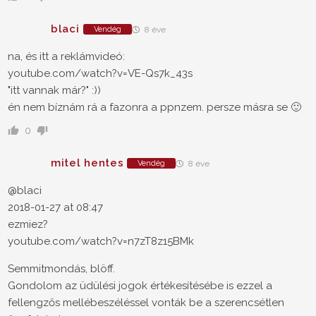
blaci
Vendég
8 éve
na, és itt a reklámvideó:
youtube.com/watch?v=VE-Qs7k_43s
"itt vannak már?" :))
én nem bíznám rá a fazonra a ppnzem. persze másra se 🙂
0
mitel hentes
Vendég
8 éve
@blaci
2018-01-27 at 08:47
ezmiez?
youtube.com/watch?v=n7zT8z15BMk
Semmitmondás, blöff.
Gondolom az üdülési jogok értékesítésébe is ezzel a
fellengzős mellébeszéléssel vonták be a szerencsétlen