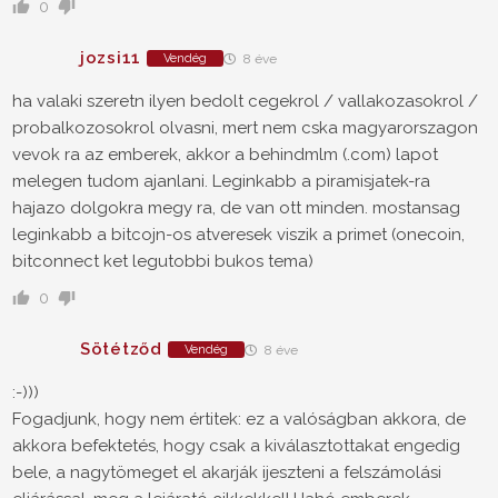
0
jozsi11
Vendég
8 éve
ha valaki szeretn ilyen bedolt cegekrol / vallakozasokrol /
probalkozosokrol olvasni, mert nem cska magyarorszagon
vevok ra az emberek, akkor a behindmlm (.com) lapot
melegen tudom ajanlani. Leginkabb a piramisjatek-ra
hajazo dolgokra megy ra, de van ott minden. mostansag
leginkabb a bitcojn-os atveresek viszik a primet (onecoin,
bitconnect ket legutobbi bukos tema)
0
Sötétződ
Vendég
8 éve
:-)))
Fogadjunk, hogy nem értitek: ez a valóságban akkora, de
akkora befektetés, hogy csak a kiválasztottakat engedig
bele, a nagytömeget el akarják ijeszteni a felszámolási