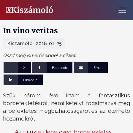
In vino veritas
Kiszamolo
2018-01-25
Oszd meg ismerőseiddel a cikket:
X
Facebook
Email
Linkedin
Szűk három éve írtam a fantasztikus
borbefektetésről, némi kételyt fogalmazva meg
a befektetés megbízhatóságáról és az elérhető
hozamokról:
Az új üzleti lehetőség: borbefektetés