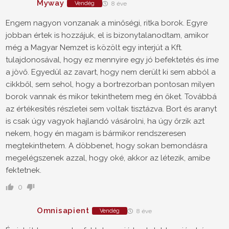
Myway
Vendég
8 éve
Engem nagyon vonzanak a minőségi, ritka borok. Egyre
jobban értek is hozzájuk, el is bizonytalanodtam, amikor
még a Magyar Nemzet is közölt egy interjút a Kft.
tulajdonosával, hogy ez mennyire egy jó befektetés és íme
a jövő. Egyedül az zavart, hogy nem derült ki sem abból a
cikkből, sem sehol, hogy a bortrezorban pontosan milyen
borok vannak és mikor tekinthetem meg én őket. Továbbá
az értékesítés részletei sem voltak tisztázva. Bort és aranyt
is csak úgy vagyok hajlandó vásárolni, ha úgy őrzik azt
nekem, hogy én magam is bármikor rendszeresen
megtekinthetem. A döbbenet, hogy sokan bemondásra
megelégszenek azzal, hogy oké, akkor az létezik, amibe
fektetnek.
0
Omnisapient
Vendég
8 éve