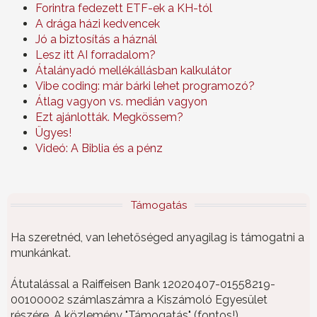
Forintra fedezett ETF-ek a KH-tól
A drága házi kedvencek
Jó a biztosítás a háznál
Lesz itt AI forradalom?
Átalányadó mellékállásban kalkulátor
Vibe coding: már bárki lehet programozó?
Átlag vagyon vs. medián vagyon
Ezt ajánlották. Megkössem?
Ügyes!
Videó: A Biblia és a pénz
Támogatás
Ha szeretnéd, van lehetőséged anyagilag is támogatni a
munkánkat.
Átutalással a Raiffeisen Bank 12020407-01558219-
00100002 számlaszámra a Kiszámoló Egyesület
részére. A közlemény "Támogatás" (fontos!)