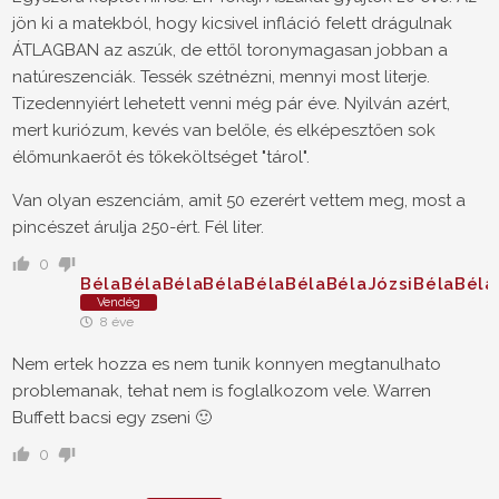
jön ki a matekból, hogy kicsivel infláció felett drágulnak
ÁTLAGBAN az aszúk, de ettől toronymagasan jobban a
natúreszenciák. Tessék szétnézni, mennyi most literje.
Tizedennyiért lehetett venni még pár éve. Nyilván azért,
mert kuriózum, kevés van belőle, és elképesztően sok
élőmunkaerőt és tőkeköltséget "tárol".
Van olyan eszenciám, amit 50 ezerért vettem meg, most a
pincészet árulja 250-ért. Fél liter.
0
BélaBélaBélaBélaBélaBélaBélaJózsiBélaBéla
Vendég
8 éve
Nem ertek hozza es nem tunik konnyen megtanulhato
problemanak, tehat nem is foglalkozom vele. Warren
Buffett bacsi egy zseni 🙂
0