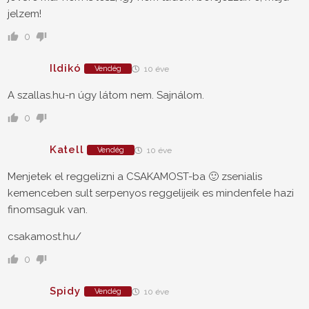
jelzem!
0
Ildikó
Vendég
10 éve
A szallas.hu-n úgy látom nem. Sajnálom.
0
Katell
Vendég
10 éve
Menjetek el reggelizni a CSAKAMOST-ba 🙂 zsenialis
kemenceben sult serpenyos reggelijeik es mindenfele hazi
finomsaguk van.
csakamost.hu/
0
Spidy
Vendég
10 éve