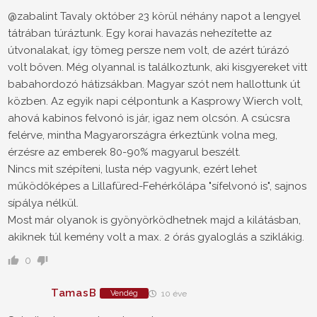
@zabalint Tavaly október 23 körül néhány napot a lengyel
tátrában túráztunk. Egy korai havazás nehezítette az
útvonalakat, így tömeg persze nem volt, de azért túrázó
volt bőven. Még olyannal is találkoztunk, aki kisgyereket vitt
babahordozó hátizsákban. Magyar szót nem hallottunk út
közben. Az egyik napi célpontunk a Kasprowy Wierch volt,
ahová kabinos felvonó is jár, igaz nem olcsón. A csúcsra
felérve, mintha Magyarországra érkeztünk volna meg,
érzésre az emberek 80-90% magyarul beszélt.
Nincs mit szépíteni, lusta nép vagyunk, ezért lehet
működőképes a Lillafüred-Fehérkőlápa "sífelvonó is", sajnos
sípálya nélkül.
Most már olyanok is gyönyörködhetnek majd a kilátásban,
akiknek túl kemény volt a max. 2 órás gyaloglás a sziklákig.
0
TamasB
Vendég
10 éve