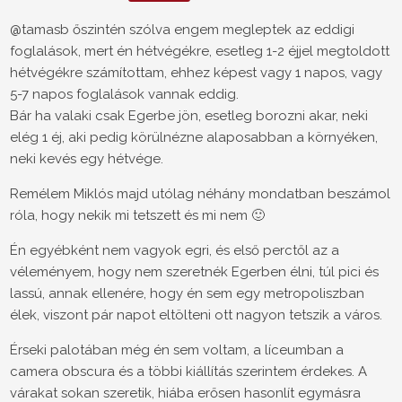
@tamasb őszintén szólva engem megleptek az eddigi
foglalások, mert én hétvégékre, esetleg 1-2 éjjel megtoldott
hétvégékre számítottam, ehhez képest vagy 1 napos, vagy
5-7 napos foglalások vannak eddig.
Bár ha valaki csak Egerbe jön, esetleg borozni akar, neki
elég 1 éj, aki pedig körülnézne alaposabban a környéken,
neki kevés egy hétvége.
Remélem Miklós majd utólag néhány mondatban beszámol
róla, hogy nekik mi tetszett és mi nem 🙂
Én egyébként nem vagyok egri, és első perctől az a
véleményem, hogy nem szeretnék Egerben élni, túl pici és
lassú, annak ellenére, hogy én sem egy metropoliszban
élek, viszont pár napot eltölteni ott nagyon tetszik a város.
Érseki palotában még én sem voltam, a líceumban a
camera obscura és a többi kiállítás szerintem érdekes. A
várakat sokan szeretik, hiába erősen hasonlít egymásra