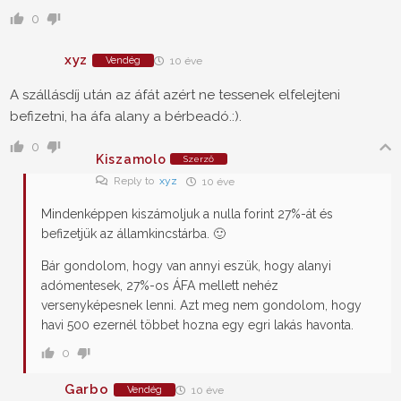
0
xyz
Vendég
10 éve
A szállásdíj után az áfát azért ne tessenek elfelejteni
befizetni, ha áfa alany a bérbeadó.:).
0
Kiszamolo
Szerző
Reply to
xyz
10 éve
Mindenképpen kiszámoljuk a nulla forint 27%-át és
befizetjük az államkincstárba. 🙂
Bár gondolom, hogy van annyi eszük, hogy alanyi
adómentesek, 27%-os ÁFA mellett nehéz
versenyképesnek lenni. Azt meg nem gondolom, hogy
havi 500 ezernél többet hozna egy egri lakás havonta.
0
Garbo
Vendég
10 éve