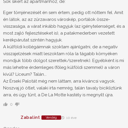
Sok sikert az apartmanhoz, de:
Eger tömjénezését én sem értem, pedig ott nőttem fel. Amit
én látok, az az zűrzavaros városkép, portálok össze-
visszasága, a várat inkább hagyjuk (az igénytelenséget, és a
most zajló fejlesztéseket is), a patakmederben vezetett
kerékpárutat szintén hagyjuk.
A külföldi kollégáimnak szoktam ajánlgatni, de a negatív
visszajelzések miatt leszoktam róla (a tágabb környéken
mondjuk több dolgot szerettek/szeretnek). Egyébként is mi
más lehetne érdemleges (főleg külföldi szemmel) a váron
kívül? Líceum? Talán...
Az Érseki Palotát még nem láttam, arra kíváncsi vagyok.
Noszvaj jó ötlet, valaki írta nemrég, talán tavaly bicikliztünk
arra, és úgy tűnt, a De La Motte kastély is megnyílt újra.
0
Zabalint
Vendég
10 éve