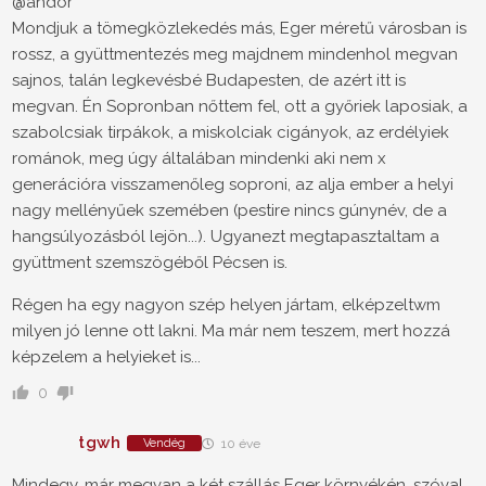
@andor
Mondjuk a tömegközlekedés más, Eger méretű városban is
rossz, a gyüttmentezés meg majdnem mindenhol megvan
sajnos, talán legkevésbé Budapesten, de azért itt is
megvan. Én Sopronban nőttem fel, ott a győriek laposiak, a
szabolcsiak tirpákok, a miskolciak cigányok, az erdélyiek
románok, meg úgy általában mindenki aki nem x
generációra visszamenőleg soproni, az alja ember a helyi
nagy mellényűek szemében (pestire nincs gúnynév, de a
hangsúlyozásból lejön...). Ugyanezt megtapasztaltam a
gyüttment szemszögéből Pécsen is.
Régen ha egy nagyon szép helyen jártam, elképzeltwm
milyen jó lenne ott lakni. Ma már nem teszem, mert hozzá
képzelem a helyieket is...
0
tgwh
Vendég
10 éve
Mindegy, már megvan a két szállás Eger környékén, szóval