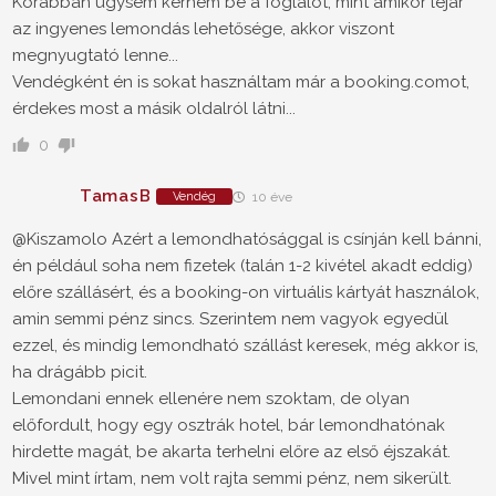
Korábban úgysem kérném be a foglalót, mint amikor lejár
az ingyenes lemondás lehetősége, akkor viszont
megnyugtató lenne...
Vendégként én is sokat használtam már a booking.comot,
érdekes most a másik oldalról látni...
0
TamasB
Vendég
10 éve
@Kiszamolo
Azért a lemondhatósággal is csínján kell bánni,
én például soha nem fizetek (talán 1-2 kivétel akadt eddig)
előre szállásért, és a booking-on virtuális kártyát használok,
amin semmi pénz sincs. Szerintem nem vagyok egyedül
ezzel, és mindig lemondható szállást keresek, még akkor is,
ha drágább picit.
Lemondani ennek ellenére nem szoktam, de olyan
előfordult, hogy egy osztrák hotel, bár lemondhatónak
hirdette magát, be akarta terhelni előre az első éjszakát.
Mivel mint írtam, nem volt rajta semmi pénz, nem sikerült.