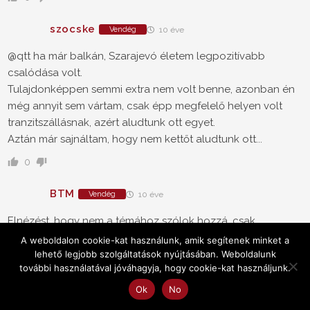
szocske
Vendég
10 éve
@qtt ha már balkán, Szarajevó életem legpozitívabb
csalódása volt.
Tulajdonképpen semmi extra nem volt benne, azonban én
még annyit sem vártam, csak épp megfelelő helyen volt
tranzitszállásnak, azért aludtunk ott egyet.
Aztán már sajnáltam, hogy nem kettőt aludtunk ott...
0
BTM
Vendég
10 éve
Elnézést, hogy nem a témához szólok hozzá, csak
nyelvtanárkodom. Egyszerűen zavar a turista szónak a
A weboldalon cookie-kat használunk, amik segítenek minket a
gyakran előforduló helyesírási hibája.
lehető legjobb szolgáltatások nyújtásában. Weboldalunk
további használatával jóváhagyja, hogy cookie-kat használjunk.
Szóval: turista, turistaház, turistaút stb. rövid u.
Túra, túrázás, teljesítménytúra, túraútvonal, stb. hosszú ú.
Ok
No
Tényleg nem feltétlenül logikus, de így kell írni. Remélem