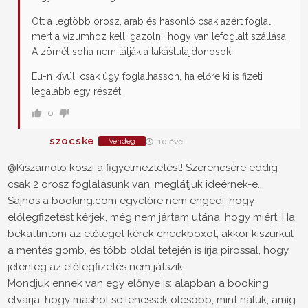
Ott a legtöbb orosz, arab és hasonló csak azért foglal,
mert a vízumhoz kell igazolni, hogy van lefoglalt szállása.
A zömét soha nem látják a lakástulajdonosok.
Eu-n kívüli csak úgy foglalhasson, ha előre ki is fizeti
legalább egy részét.
0
szocske
Vendég
10 éve
@Kiszamolo
köszi a figyelmeztetést! Szerencsére eddig
csak 2 orosz foglalásunk van, meglátjuk ideérnek-e...
Sajnos a booking.com egyelőre nem engedi, hogy
előlegfizetést kérjek, még nem jártam utána, hogy miért. Ha
bekattintom az előleget kérek checkboxot, akkor kiszürkül
a mentés gomb, és több oldal tetején is írja pirossal, hogy
jelenleg az előlegfizetés nem játszik.
Mondjuk ennek van egy előnye is: alapban a booking
elvárja, hogy máshol se lehessek olcsóbb, mint náluk, amíg