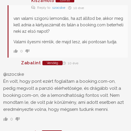
Kiszamolo
Szerző
Reply to
szocske
10 éve
van valami szigorú lemondás, ha azt állítod be, akkor meg
kell adnia a kártyaszámát és talán a booking.com beterheli
neki az első napot?
Valami ilyesmi rémlik, de majd lesz, aki pontosan tudja.
0
Zabalint
Vendég
10 éve
@szocske
Én volt, hogy pont ezért foglaltam a booking.com-on,
pedig megvolt a panzió elérhetősége, és drágább volt a
booking.com-on, de a lemondhatóság fontos volt. Nem
mondtam le, de volt pár körülmény, ami adott esetben azt
eredményezte volna, hogy mégsem tudunk menni.
0