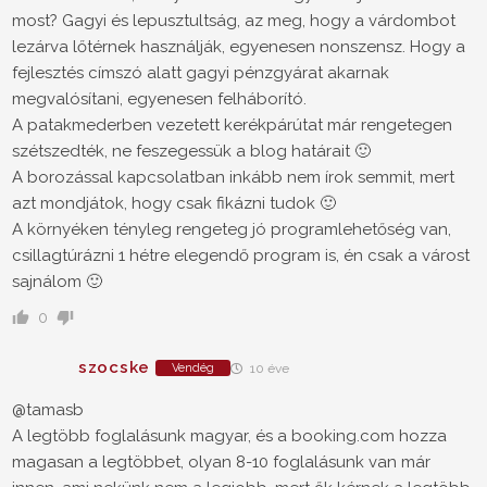
most? Gagyi és lepusztultság, az meg, hogy a várdombot
lezárva lőtérnek használják, egyenesen nonszensz. Hogy a
fejlesztés címszó alatt gagyi pénzgyárat akarnak
megvalósítani, egyenesen felháborító.
A patakmederben vezetett kerékpárútat már rengetegen
szétszedték, ne feszegessük a blog határait 🙂
A borozással kapcsolatban inkább nem írok semmit, mert
azt mondjátok, hogy csak fikázni tudok 🙂
A környéken tényleg rengeteg jó programlehetőség van,
csillagtúrázni 1 hétre elegendő program is, én csak a várost
sajnálom 🙂
0
szocske
Vendég
10 éve
@tamasb
A legtöbb foglalásunk magyar, és a booking.com hozza
magasan a legtöbbet, olyan 8-10 foglalásunk van már