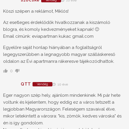
szocske
Vendég
10 éve
Köszi szépen a reklámot, Miklós!
Az esetleges érdeklődők hivatkozzanak a kiszámoló
blogra, és komoly kedvezményeket kapnak! 🙂
Email címünk: eviapartman kukac gmail.com
Egyelőre saját honlap hiányában a foglaltságról
legegyszerűbben a legnagyobb magyar szálláskereső
oldalon az Évi apartmanra rákeresve tájékozódhattok.
0
QTT
Vendég
10 éve
Eger nagyon szép hely, ajánlom mindenkinek. Mi pár hete
voltunk és kijelentem, hogy eddig ez a város tetszett a
legjobban Magyarországon. Feleségem szavaival élve,
mikor letekintett a városra: "kis, zömök, kedves városka" és
én is így gondolom.