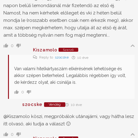
napon belüli lemondásnál már fizetendő az első éj.
Namost, ha nem kérhetek előleget és vki 2 héten belül
mondja le (rosszabb esetben csak nem érkezik meg), akkor
max. szépen megkérhetem, hogy utalja át az első éj árát,
amit a többség nyilván nem fog majd megtenni...
0
Kiszamolo
Szerző
Reply to
szocske
10 éve
Van valami hitelkártyaszám elkérésének lehetősége és
akkor szépen beterheled. Legalábbis régebben így volt,
de kérdezz olyat, aki csinálja is.
0
szocske
Vendég
10 éve
@Kiszamolo
köszi, megpróbálok utánajárni, vagy hátha lesz
itt olvasó, aki tudja a választ 🙂
0