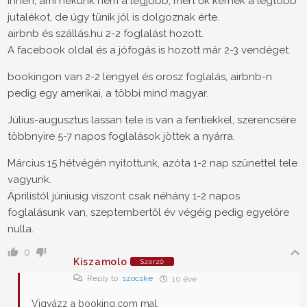
innen, ami nekünk nem a legjobb, mert ők kérnek a legtöbb
jutalékot, de úgy tűnik jól is dolgoznak érte.
airbnb és szállás.hu 2-2 foglalást hozott.
A facebook oldal és a jófogás is hozott már 2-3 vendéget.
bookingon van 2-2 lengyel és orosz foglalás, airbnb-n
pedig egy amerikai, a többi mind magyar.
Július-augusztus lassan tele is van a fentiekkel, szerencsére
többnyire 5-7 napos foglalások jöttek a nyárra.
Március 15 hétvégén nyitottunk, azóta 1-2 nap szünettel tele
vagyunk.
Áprilistól júniusig viszont csak néhány 1-2 napos
foglalásunk van, szeptembertől év végéig pedig egyelőre
nulla.
0
Kiszamolo
Szerző
Reply to
szocske
10 éve
Vigyázz a booking.com mal.