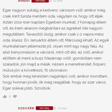
Andor
Vendég
10 éve
Eger nagyon sokáig a kedvenc városom volt, amikor még
csak mint túrista mentem oda, vágytam rá, hogy ott éljek.
Aztán 2010-ben kaptam Egerben munkát, 7 hónapig éltem
ott, és (nem akarom megbántani az egrieket )de nagyon
megutáltam. Tavasztól őszig, amikor csak 1-2 napra mész
oda, klassz. Én Januártól éltem ott, Márciusig kihalt. Az egyik
munkatársam jellemezte jól, olyan mint egy nagy falu. Az
első benyomásom a városról, mint ott élő, az volt, amikor
előttem el ment a busz (Vasárnap volt), gondoltam nem
szaladok, jön majd a másik, nézem a menetrendet, 60perc
múlva jön a következő, fő útvonalon.
Sok ember meg lenézően nagyképű volt, amikor mondtam,
hogy honnan jövők, ők meg reagáltak, hogy az szar város,
Eger sokkal jobb. Sznobok.
0
szocske
Vendég
10 éve