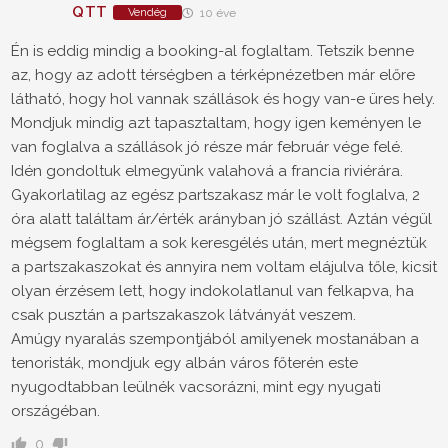
QTT
Vendég
10 éve
Én is eddig mindig a booking-al foglaltam. Tetszik benne
az, hogy az adott térségben a térképnézetben már előre
látható, hogy hol vannak szállások és hogy van-e üres hely.
Mondjuk mindig azt tapasztaltam, hogy igen keményen le
van foglalva a szállások jó része már február vége felé.
Idén gondoltuk elmegyünk valahová a francia riviérára.
Gyakorlatilag az egész partszakasz már le volt foglalva, 2
óra alatt találtam ár/érték arányban jó szállást. Aztán végül
mégsem foglaltam a sok keresgélés után, mert megnéztük
a partszakaszokat és annyira nem voltam elájulva tőle, kicsit
olyan érzésem lett, hogy indokolatlanul van felkapva, ha
csak pusztán a partszakaszok látványát veszem.
Amúgy nyaralás szempontjából amilyenek mostanában a
tenoristák, mondjuk egy albán város főterén este
nyugodtabban leülnék vacsorázni, mint egy nyugati
országéban.
0