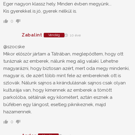
Eger nagyon klassz hely. Minden évben megyünk...
Kis gyerekkel is jó, gyerek nélkül is.
0
Zabalint
Vendég
10 éve
@szocske
Mikor először jártam a Tátrában, meglepődtem, hogy ott
turáznak az emberek, nálunk meg alig valaki. Lehetne
magyarázni, hogy biztosan azért, mert oda megy mindenki,
magyar is, de azért több mint fele az embereknek ott is
szlovák. Nálunk sajnos a kirándulásnak sajnos csak olyan
kulturája van, hogy kimennek az emberek a tömött
parkolóba, sétálnak egy kilométert, aztán esznek a
büfében egy lángost, esetleg piknikeznek, majd
hazamennek.
0