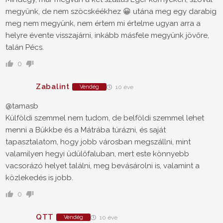
megyünk, de nem szöcskéékhez 😀 utána meg egy darabig
meg nem megyünk, nem értem mi értelme ugyan arra a
helyre évente visszajárni, inkább másfele megyünk jövőre,
talán Pécs.
0
Zabalint
Vendég
10 éve
@tamasb
Külföldi szemmel nem tudom, de belföldi szemmel lehet
menni a Bükkbe és a Mátrába túrázni, és saját
tapasztalatom, hogy jobb városban megszállni, mint
valamilyen hegyi üdülőfaluban, mert este könnyebb
vacsorázó helyet találni, meg bevásárolni is, valamint a
közlekedés is jobb.
0
QTT
Vendég
10 éve