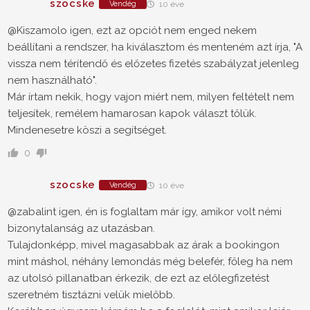
szocske
Vendég
10 éve
@Kiszamolo
igen, ezt az opciót nem enged nekem
beállítani a rendszer, ha kiválasztom és menteném azt írja, "A
vissza nem térítendő és előzetes fizetés szabályzat jelenleg
nem használható".
Már írtam nekik, hogy vajon miért nem, milyen feltételt nem
teljesítek, remélem hamarosan kapok választ tőlük.
Mindenesetre köszi a segítséget.
0
szocske
Vendég
10 éve
@zabalint igen, én is foglaltam már így, amikor volt némi
bizonytalanság az utazásban.
Tulajdonképp, mivel magasabbak az árak a bookingon
mint máshol, néhány lemondás még belefér, főleg ha nem
az utolsó pillanatban érkezik, de ezt az előlegfizetést
szeretném tisztázni velük mielőbb.