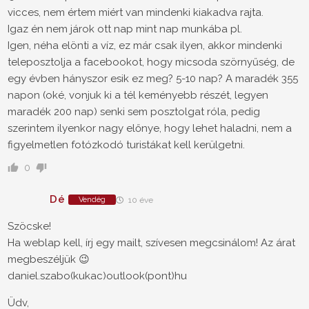
vicces, nem értem miért van mindenki kiakadva rajta.
Igaz én nem járok ott nap mint nap munkába pl.
Igen, néha elönti a víz, ez már csak ilyen, akkor mindenki
teleposztolja a facebookot, hogy micsoda szörnyűség, de
egy évben hányszor esik ez meg? 5-10 nap? A maradék 355
napon (oké, vonjuk ki a tél keményebb részét, legyen
maradék 200 nap) senki sem posztolgat róla, pedig
szerintem ilyenkor nagy előnye, hogy lehet haladni, nem a
figyelmetlen fotózkodó turistákat kell kerülgetni.
0
Dé
Vendég
10 éve
Szöcske!
Ha weblap kell, írj egy mailt, szívesen megcsinálom! Az árat
megbeszéljük 😉
daniel.szabo(kukac)outlook(pont)hu
Üdv,