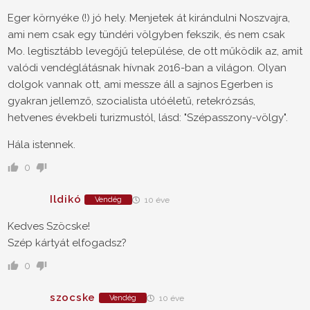
Eger környéke (!) jó hely. Menjetek át kirándulni Noszvajra,
ami nem csak egy tündéri völgyben fekszik, és nem csak
Mo. legtisztább levegőjű települése, de ott működik az, amit
valódi vendéglátásnak hívnak 2016-ban a világon. Olyan
dolgok vannak ott, ami messze áll a sajnos Egerben is
gyakran jellemző, szocialista utóéletű, retekrózsás,
hetvenes évekbeli turizmustól, lásd: "Szépasszony-völgy".
Hála istennek.
0
Ildikó
Vendég
10 éve
Kedves Szöcske!
Szép kártyát elfogadsz?
0
szocske
Vendég
10 éve