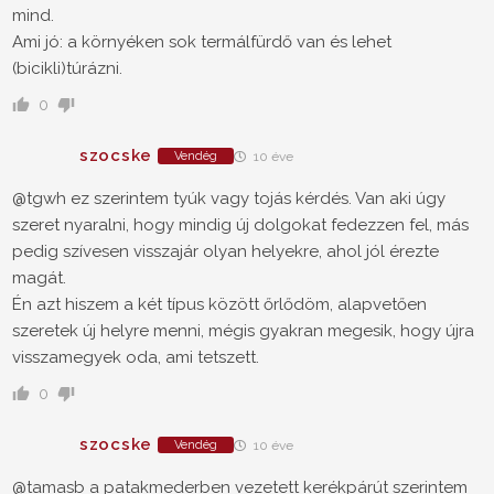
mind.
Ami jó: a környéken sok termálfürdő van és lehet
(bicikli)túrázni.
0
szocske
Vendég
10 éve
@tgwh ez szerintem tyúk vagy tojás kérdés. Van aki úgy
szeret nyaralni, hogy mindig új dolgokat fedezzen fel, más
pedig szívesen visszajár olyan helyekre, ahol jól érezte
magát.
Én azt hiszem a két típus között őrlődöm, alapvetően
szeretek új helyre menni, mégis gyakran megesik, hogy újra
visszamegyek oda, ami tetszett.
0
szocske
Vendég
10 éve
@tamasb a patakmederben vezetett kerékpárút szerintem