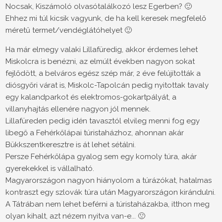
Nocsak, Kiszámoló olvasótalálkozó lesz Egerben? 🙂
Ehhez mi túl kicsik vagyunk, de ha kell keresek megfelelő
méretű termet/vendéglátóhelyet 🙂
Ha már elmegy valaki Lillafüredig, akkor érdemes lehet
Miskolcra is benézni, az elmúlt években nagyon sokat
fejlődött, a belváros egész szép már, 2 éve felújították a
diósgyőri várat is, Miskolc-Tapolcán pedig nyitottak tavaly
egy kalandparkot és elektromos-gokartpályát, a
villanyhajtás ellenére nagyon jól mennek.
Lillafüreden pedig idén tavasztól elvileg menni fog egy
libegő a Fehérkőlápai túristaházhoz, ahonnan akár
Bükkszentkeresztre is át lehet sétálni.
Persze Fehérkőlápa gyalog sem egy komoly túra, akár
gyerekekkel is vállalható.
Magyarországon nagyon hiányolom a túrázókat, hatalmas
kontraszt egy szlovák túra után Magyarországon kirándulni.
A Tátrában nem lehet beférni a túristaházakba, itthon meg
olyan kihalt, azt nézem nyitva van-e... 🙁