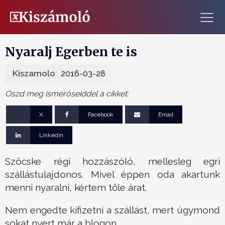
Nyaralj Egerben te is
Kiszamolo
2016-03-28
Oszd meg ismerőseiddel a cikket:
X
Facebook
Email
Linkedin
Szöcske régi hozzászóló, mellesleg egri
szállástulajdonos. Mivel éppen oda akartunk
menni nyaralni, kértem tőle árat.
Nem engedte kifizetni a szállást, mert úgymond
sokat nyert már a blogon.