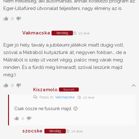
Nem mellesleg, aki autómániás, annak kötelező program az
Eger-Lillafüred útvonalat teljesíteni, nagy élmény az is.
0
Vakmacska
Vendég
10 éve
Eger jó hely, tavaly a jubileumi játékok miatt dugig volt,
szóval a Mátrából kutyáztunk át, negyven fokban....de a
Mátrából is szép út vezet végig, palóc meg várak meg
minden. És a fürdő még kimaradt, szóval leszünk majd
még:)
0
Kiszamolo
Szerző
Reply to
Vakmacska
10 éve
Csak össze ne fussunk majd. 🙂
0
szocske
Vendég
10 éve