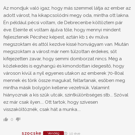
Az mondjuk való igaz, hogy más szemmel látja az ember az
adott várost, ha kikapcsolódni megy oda, mintha ott lakna.
Én például pécsi voltam, de Debrecenbe költöztem pár
éve. Eleinte el voltam ájulva tőle, hogy mennyi mindent
fejlesztenek Pécshez képest, aztán kb 1 év múlva
megszoktam és attól kezdve kissé honvágyam van. Miután
megszoktam a várost már nem túlzottan érdekes, sőt
kifejezetten zavar, hogy semmi domborzat nincs. Még a
közlekedés is egyhangú és kimondottan idegesítő, hogy
városon kívül a nyíl egyenes utakon az emberek 70-80al
mennek és törik össze magukat, feltartanak, esőben meg
mintha másik bolygón kellene vezetniük. Valamint
hiányoznak a kis szűk utcák, szintkülönbséges stb... Szóval
ez már csak ilyen.... Ott tartok, hogy szívesen
visszaköltöznék, csak hát a munka....
0
szocske
Vendég
10 éve