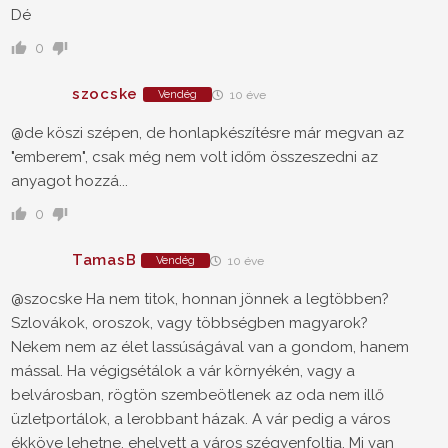
Dé
0
szocske
Vendég
10 éve
@de köszi szépen, de honlapkészítésre már megvan az
"emberem", csak még nem volt időm összeszedni az
anyagot hozzá...
0
TamasB
Vendég
10 éve
@szocske Ha nem titok, honnan jönnek a legtöbben?
Szlovákok, oroszok, vagy többségben magyarok?
Nekem nem az élet lassúságával van a gondom, hanem
mással. Ha végigsétálok a vár környékén, vagy a
belvárosban, rögtön szembeötlenek az oda nem illő
üzletportálok, a lerobbant házak. A vár pedig a város
ékköve lehetne, ehelyett a város szégyenfoltja. Mi van