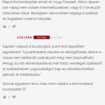
Naponta bombáztak email-el, hogy fizessek. Akkor éppen
pár napig nem voltam internetközelben, vagy 6-7 levél jött
időközben tőlük. Berágtam, lemondtam végleg a szállást,
és foglaltam máshol helyette.
0
szocske
Vendég
10 éve
kaptam választ a bookingtól, pont erre tippeltem
egyébként: "Új partnereink részére az előlegfizetés, illetve a
vissza nem térítendő szabályzat még nem használható.
Ahogy az idő előrehaladtával már több vendéget szállásolt
el szálláshelyén, jogosultságot kap az előzetes fizetést
igénylő ár beállítására."
Szóval egyelőre nincs más, mint vállalni a lemondások
kockázatát 🙁
0