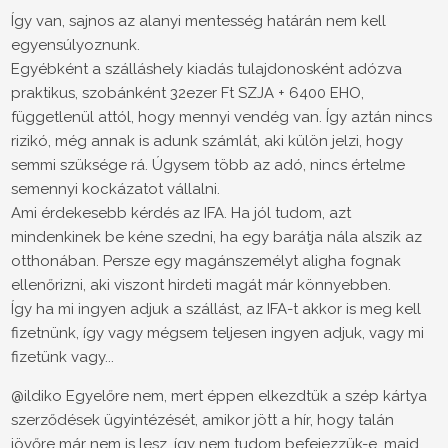
Így van, sajnos az alanyi mentesség határán nem kell
egyensúlyoznunk.
Egyébként a szálláshely kiadás tulajdonosként adózva
praktikus, szobánként 32ezer Ft SZJA + 6400 EHO,
függetlenül attól, hogy mennyi vendég van. Így aztán nincs
rizikó, még annak is adunk számlát, aki külön jelzi, hogy
semmi szüksége rá. Úgysem több az adó, nincs értelme
semennyi kockázatot vállalni.
Ami érdekesebb kérdés az IFA. Ha jól tudom, azt
mindenkinek be kéne szedni, ha egy barátja nála alszik az
otthonában. Persze egy magánszemélyt aligha fognak
ellenőrizni, aki viszont hirdeti magát már könnyebben.
Így ha mi ingyen adjuk a szállást, az IFA-t akkor is meg kell
fizetnünk, így vagy mégsem teljesen ingyen adjuk, vagy mi
fizetünk vagy...
@ildiko Egyelőre nem, mert éppen elkezdtük a szép kártya
szerződések ügyintézését, amikor jött a hír, hogy talán
jövőre már nem is lesz, így nem tudom befejezzük-e, majd