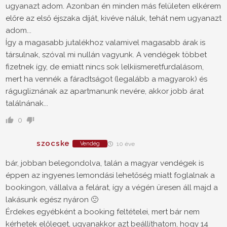
ugyanazt adom. Azonban én minden más felületen elkérem
előre az első éjszaka díját, kivéve náluk, tehát nem ugyanazt
adom...
Így a magasabb jutalékhoz valamivel magasabb árak is
társulnak, szóval mi nullán vagyunk. A vendégek többet
fizetnek így, de emiatt nincs sok lelkiismeretfurdalásom,
mert ha vennék a fáradtságot (legalább a magyarok) és
rágugliznának az apartmanunk nevére, akkor jobb árat
találnának...
0
szocske
Vendég
10 éve
bár, jobban belegondolva, talán a magyar vendégek is
éppen az ingyenes lemondási lehetőség miatt foglalnak a
bookingon, vállalva a felárat, így a végén üresen áll majd a
lakásunk egész nyáron 🙁
Érdekes egyébként a booking feltételei, mert bár nem
kérhetek előleget, ugyanakkor azt beállíthatom, hogy 14