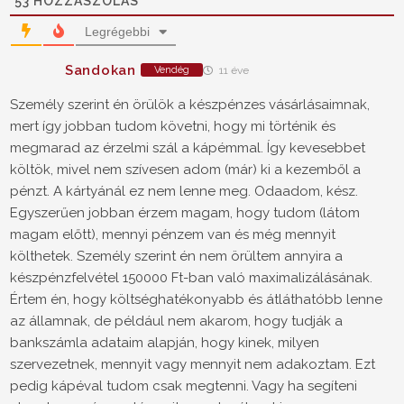
53
HOZZÁSZÓLÁS
Legrégebbi
Sandokan
Vendég
11 éve
Személy szerint én örülök a készpénzes vásárlásaimnak,
mert így jobban tudom követni, hogy mi történik és
megmarad az érzelmi szál a kápémmal. Így kevesebbet
költök, mivel nem szívesen adom (már) ki a kezemből a
pénzt. A kártyánál ez nem lenne meg. Odaadom, kész.
Egyszerűen jobban érzem magam, hogy tudom (látom
magam előtt), mennyi pénzem van és még mennyit
költhetek. Személy szerint én nem örültem annyira a
készpénzfelvétel 150000 Ft-ban való maximalizálásának.
Értem én, hogy költséghatékonyabb és átláthatóbb lenne
az államnak, de például nem akarom, hogy tudják a
bankszámla adataim alapján, hogy kinek, milyen
szervezetnek, mennyit vagy mennyit nem adakoztam. Ezt
pedig kápéval tudom csak megtenni. Vagy ha segíteni