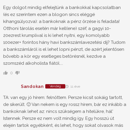
Egy dolgot mindig elfelejtünk a bankokkal kapcsolatban
(és ez szerintem ezen a blogon sincs eléggé
kihangsúlyozva): a bankoknak a pénz őrzése is feladata!
Otthoni tárolás esetén már kell(ene) széf, a gagyi 10-
20ezrest krumplival is ki lehet nyitni, egy komolyabb
100ezer+ forintos hány havi bankszámlavezetési díj? Tudom
a bankszámláról is el lehet lopni pénzt, de azért jelentősen
bővebb a kör egy esetleges betörésnél, kezdve a
szomszéd alkoholista fiától....
0
Sandokan
Vendég
11 éve
TA: van egy jó hírem: felnőttem. Persze kicsit sokáig tartott,
de sikerült. 🙂 Van nekem is egy rossz hírem, bár ez inkább a
bankoknak lehet az: nincs szükségem a hitelükre, hál'
Istennek. Persze ez nem volt mindig így. Egy hosszú út
elején tartok egyébként, és lehet, hogy sokat olvasok más