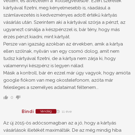
vettem, és átvezetem a "költségvetésbe". Ezért szeretek
kártyával fizetni, meg kényelmesebb is, ráadásul a
számlavezetés is kedvezményes adott értékű kártyás
vásárlás után. Szerintem aki a kártyával szórja a pénzt, az
ugyanezt csinálja a készpénzzel is, bár tény, hogy más
érzés pénzt kiadni, mint kártyát.
Persze van igazság azokban az érvekben, amik a kártya
ellen szólnak, nyilván van egy csomó dolog, amit nem
tudsz kártyával fizetni, de a kártya nem zárja ki, hogy
valamennyi készpénz is legyen nálad.
Másik a kontroll, bár én ezzel már úgy vagyok, hogy amióta
google fiókom van meg okostelefonom, azóta már
felesleges a személyes adataimat féltenem...
0
Bindi
Vendég
11 éve
Az új 2015-ös adócsomagban az a jó, hogy a kártyás
vásárlások illetékét maximálták. De az még mindig hiba