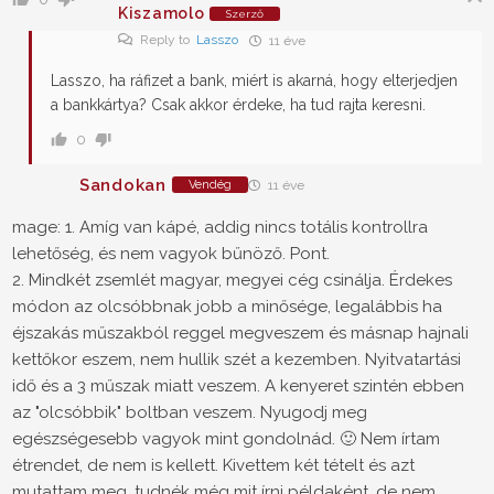
Kiszamolo
Szerző
Reply to
Lasszo
11 éve
Lasszo, ha ráfizet a bank, miért is akarná, hogy elterjedjen
a bankkártya? Csak akkor érdeke, ha tud rajta keresni.
0
Sandokan
Vendég
11 éve
mage: 1. Amíg van kápé, addig nincs totális kontrollra
lehetőség, és nem vagyok bűnöző. Pont.
2. Mindkét zsemlét magyar, megyei cég csinálja. Érdekes
módon az olcsóbbnak jobb a minősége, legalábbis ha
éjszakás műszakból reggel megveszem és másnap hajnali
kettőkor eszem, nem hullik szét a kezemben. Nyitvatartási
idő és a 3 műszak miatt veszem. A kenyeret szintén ebben
az "olcsóbbik" boltban veszem. Nyugodj meg
egészségesebb vagyok mint gondolnád. 🙂 Nem írtam
étrendet, de nem is kellett. Kivettem két tételt és azt
mutattam meg, tudnék még mit írni példaként, de nem