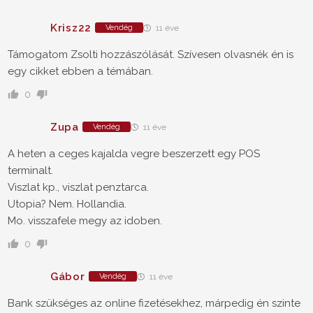
Krisz22
Vendég
11 éve
Támogatom Zsolti hozzászólását. Szívesen olvasnék én is
egy cikket ebben a témában.
0
Zupa
Vendég
11 éve
A heten a ceges kajalda vegre beszerzett egy POS
terminalt.
Viszlat kp., viszlat penztarca.
Utopia? Nem. Hollandia.
Mo. visszafele megy az idoben.
0
Gábor
Vendég
11 éve
Bank szükséges az online fizetésekhez, márpedig én szinte