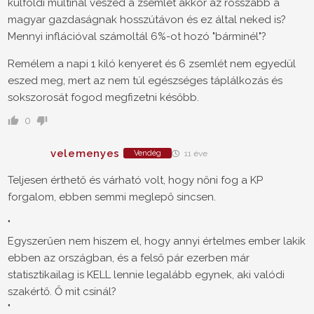
külföldi multinál veszed a zsemlét akkor az rosszabb a
magyar gazdaságnak hosszútávon és ez által neked is?
Mennyi inflációval számoltál 6%-ot hozó "bárminél"?
Remélem a napi 1 kiló kenyeret és 6 zsemlét nem egyedül
eszed meg, mert az nem túl egészséges táplálkozás és
sokszorosát fogod megfizetni később.
0
velemenyes
Vendég
11 éve
Teljesen érthető és várható volt, hogy nőni fog a KP
forgalom, ebben semmi meglepő sincsen.
"
Egyszerűen nem hiszem el, hogy annyi értelmes ember lakik
ebben az országban, és a felső pár ezerben már
statisztikailag is KELL lennie legalább egynek, aki valódi
szakértő. Ő mit csinál?
"