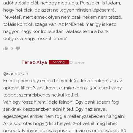
adóhatóság elől, nehogy megtudja. Persze én is tudom,
hogy hol élek, de azért ne legyen minden lépésemről
"felvétel", mert ennek olyan nem csak nekem nem tetsző,
totális kontroll szaga van. Az MNB-nek már így is kezd
nagyon nagy kontrollálatlan rálátása lenni a banki
dolgokra, vagy rosszul látom?
0
Terez Atya
Vendég
11 éve
@sandokan
En meg nem egy embert ismerek (pl. kozeli rokon) aki az
aproval fillerb*szast kovet el mikozben 2-300 eurot vagy
tobbet szemrebbenes nelkul kolt el.
Van egy rossz hirem: ideje felnoni. Egy bank sosem fog
senkinek keszpenzben adni hitelt. Egy haz araval
egeszseges ember nem fog a mellenyzsebeben flangalni.
Az a sporolas hogy 3 kifli helyett 2-ot vettel meg lehet
neked latvanyos de csak puszta illuzio es onbecsapas. 60