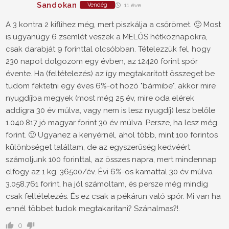
Sandokan
Vendég
11 éve
A 3 kontra 2 kiflihez még, mert piszkálja a csőrömet. 🙂 Most
is ugyanúgy 6 zsemlét veszek a MELÓS hétköznapokra,
csak darabját 9 forinttal olcsóbban. Tételezzük fel, hogy
230 napot dolgozom egy évben, az 12420 forint spór
évente. Ha (feltételezés) az így megtakarított összeget be
tudom fektetni egy éves 6%-ot hozó "bármibe", akkor mire
nyugdíjba megyek (most még 25 év, mire oda elérek
addigra 30 év múlva, vagy nem is lesz nyugdíj) lesz belőle
1.040.817 jó magyar forint 30 év múlva. Persze, ha lesz még
forint. 🙂 Ugyanez a kenyérnél, ahol több, mint 100 forintos
különbséget találtam, de az egyszerűség kedvéért
számoljunk 100 forinttal, az összes napra, mert mindennap
elfogy az 1 kg. 36500/év. Évi 6%-os kamattal 30 év múlva
3.058.761 forint, ha jól számoltam, és persze még mindig
csak feltételezés. És ez csak a pékárun való spór. Mi van ha
ennél többet tudok megtakarítani? Szánalmas?!.
0