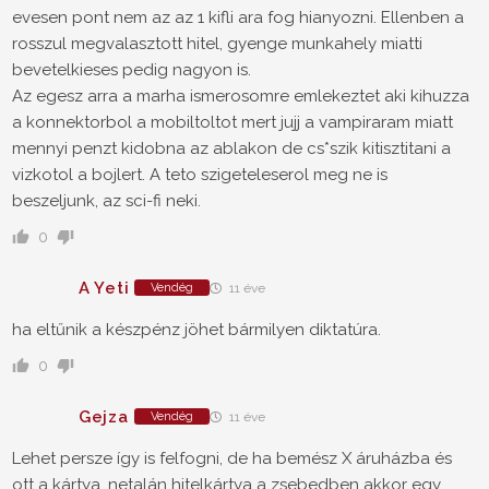
evesen pont nem az az 1 kifli ara fog hianyozni. Ellenben a
rosszul megvalasztott hitel, gyenge munkahely miatti
bevetelkieses pedig nagyon is.
Az egesz arra a marha ismerosomre emlekeztet aki kihuzza
a konnektorbol a mobiltoltot mert jujj a vampiraram miatt
mennyi penzt kidobna az ablakon de cs*szik kitisztitani a
vizkotol a bojlert. A teto szigeteleserol meg ne is
beszeljunk, az sci-fi neki.
0
A Yeti
Vendég
11 éve
ha eltűnik a készpénz jöhet bármilyen diktatúra.
0
Gejza
Vendég
11 éve
Lehet persze így is felfogni, de ha bemész X áruházba és
ott a kártya, netalán hitelkártya a zsebedben akkor egy