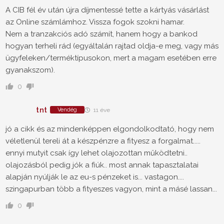
A CIB fél év után újra díjmentessé tette a kártyás vásárlást
az Online számlámhoz. Vissza fogok szokni hamar.
Nem a tranzakciós adó számít, hanem hogy a bankod
hogyan terheli rád (egyáltalán rajtad oldja-e meg, vagy más
ügyfeleken/terméktípusokon, mert a magam esetében erre
gyanakszom).
0
tnt
Vendég
11 éve
jó a cikk és az mindenképpen elgondolkodtató, hogy nem
véletlenül tereli át a készpénzre a fityesz a forgalmat.....
ennyi mutyit csak így lehet olajozottan működtetni..
olajozásból pedig jók a fiúk.. most annak tapasztalatai
alapján nyúlják le az eu-s pénzeket is... vastagon....
szingapurban több a fityeszes vagyon, mint a másé lassan...
0