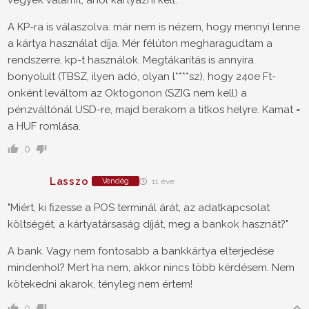
vegyek valamit, ahol kártyázni kell.
A KP-ra is válaszolva: már nem is nézem, hogy mennyi lenne
a kártya használat díja. Mér félúton megharagudtam a
rendszerre, kp-t használok. Megtákarítás is annyira
bonyolult (TBSZ, ilyen adó, olyan l****sz), hogy 240e Ft-
onként leváltom az Oktogonon (SZIG nem kell) a
pénzváltónál USD-re, majd berakom a titkos helyre. Kamat =
a HUF romlása.
0
Lasszo
Vendég
11 éve
"Miért, ki fizesse a POS terminál árát, az adatkapcsolat
költségét, a kártyatársaság díját, meg a bankok hasznát?"
A bank. Vagy nem fontosabb a bankkártya elterjedése
mindenhol? Mert ha nem, akkor nincs több kérdésem. Nem
kötekedni akarok, tényleg nem értem!
0