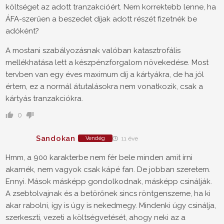
költséget az adott tranzakcióért. Nem korrektebb lenne, ha
ÁFA-szerűen a beszedet díjak adott részét fizetnék be
adóként?
A mostani szabályozásnak valóban katasztrofális
mellékhatása lett a készpénzforgalom növekedése. Most
tervben van egy éves maximum díj a kártyákra, de ha jól
értem, ez a normál átutalásokra nem vonatkozik, csak a
kártyás tranzakciókra.
0
Sandokan
Vendég
11 éve
Hmm, a 900 karakterbe nem fér bele minden amit írni
akarnék, nem vagyok csak kápé fan. De jobban szeretem.
Ennyi. Mások másképp gondolkodnak, másképp csinálják.
A zsebtolvajnak és a betörőnek sincs röntgenszeme, ha ki
akar rabolni, így is úgy is nekedmegy. Mindenki úgy csinálja,
szerkeszti, vezeti a költségvetését, ahogy neki az a