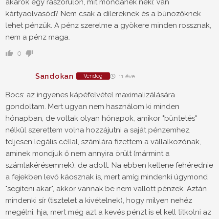
akarok egy rászorulón, mit mondanék neki: van
kártyaolvasód? Nem csak a dílereknek és a bűnözőknek
lehet pénzük. A pénz szerelme a gyökere minden rossznak,
nem a pénz maga.
0
Sandokan
Vendég
11 éve
Bocs: az ingyenes kápéfelvétel maximalizálására
gondoltam. Mert ugyan nem használom ki minden
hónapban, de voltak olyan hónapok, amikor "büntetés"
nélkül szerettem volna hozzájutni a saját pénzemhez,
teljesen legális céllal, számlára fizettem a vállalkozónak,
aminek mondjuk ő nem annyira örült (mármint a
számlakérésemnek), de adott. Na ebben kellene fehérednie
a fejekben levő káosznak is, mert amíg mindenki úgymond
"segíteni akar", akkor vannak be nem vallott pénzek. Aztán
mindenki sír (tisztelet a kivételnek), hogy milyen nehéz
megélni: hja, mert még azt a kevés pénzt is el kell titkolni az