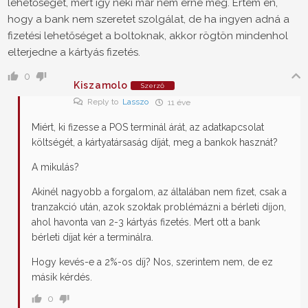
lehetőséget, mert így neki már nem érné meg. Értem én,
hogy a bank nem szeretet szolgálat, de ha ingyen adná a
fizetési lehetőséget a boltoknak, akkor rögtön mindenhol
elterjedne a kártyás fizetés.
0
Kiszamolo
Szerző
Reply to
Lasszo
11 éve
Miért, ki fizesse a POS terminál árát, az adatkapcsolat
költségét, a kártyatársaság díját, meg a bankok hasznát?
A mikulás?
Akinél nagyobb a forgalom, az általában nem fizet, csak a
tranzakció után, azok szoktak problémázni a bérleti díjon,
ahol havonta van 2-3 kártyás fizetés. Mert ott a bank
bérleti díjat kér a terminálra.
Hogy kevés-e a 2%-os díj? Nos, szerintem nem, de ez
másik kérdés.
0