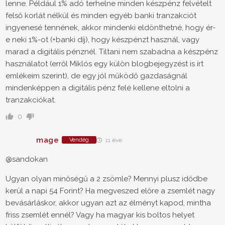
lenne. Például 1% adó terhelne minden készpénz felvételt
felső korlát nélkül és minden egyéb banki tranzakciót
ingyenesé tennének, akkor mindenki eldönthetné, hogy ér-
e neki 1%-ot (+banki díj), hogy készpénzt használ, vagy
marad a digitális pénznél. Tiltani nem szabadna a készpénz
használatot (erről Miklós egy külön blogbejegyzést is írt
emlékeim szerint), de egy jól működő gazdaságnál
mindenképpen a digitális pénz felé kellene eltolni a
tranzakciókat.
0
mage
Vendég
11 éve
@sandokan
Ugyan olyan minőségű a 2 zsömle? Mennyi plusz idődbe
kerül a napi 54 Forint? Ha megveszed előre a zsemlét nagy
bevásárláskor, akkor ugyan azt az élményt kapod, mintha
friss zsemlét ennél? Vagy ha magyar kis boltos helyet