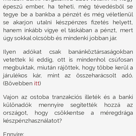
épeszű ember, ha teheti, még tévedésből se
tegye be a bankba a pénzét és még véletlenül
se akarjon utalni készpénzes fizetés helyett,
hanem inkább vigye el táskában a pénzt, mert
úgy sokkal olcsóbb és mindenki jobban jár.
Ilyen adókat csak banánköztársaságokban
vetettek ki eddig, ott is mindenhol csúfosan
megbuktak, miután rájöttek, hogy többe kerül a
járulékos kár, mint az összeharácsolt adó.
(Bövebben
itt
)
Vajon az ostoba tranzakciós illeték és a banki
különadók mennyire segítették hozzá az
országot, hogy csökkentse a méregdrága
készpénzhasználatot?
Ennyire: