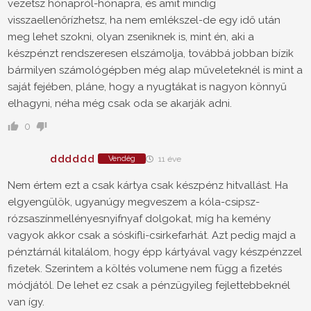
vezetsz hónapról-hónapra, és amit mindig
visszaellenőrízhetsz, ha nem emlékszel-de egy idő után
meg lehet szokni, olyan zseniknek is, mint én, aki a
készpénzt rendszeresen elszámolja, továbbá jobban bízik
bármilyen számológépben még alap műveleteknél is mint a
saját fejében, pláne, hogy a nyugtákat is nagyon könnyű
elhagyni, néha még csak oda se akarják adni.
0
dddddd
Vendég
11 éve
Nem értem ezt a csak kártya csak készpénz hitvallást. Ha
elgyengülök, ugyanúgy megveszem a kóla-csipsz-
rózsaszínmellényesnyifnyaf dolgokat, míg ha kemény
vagyok akkor csak a sóskifli-csirkefarhát. Azt pedig majd a
pénztárnál kitalálom, hogy épp kártyával vagy készpénzzel
fizetek. Szerintem a költés volumene nem függ a fizetés
módjától. De lehet ez csak a pénzügyileg fejlettebbeknél
van így.