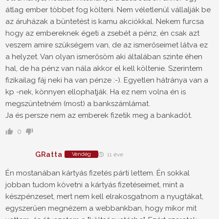
átlag ember többet fog költeni. Nem véletlenül vállalják be
az áruházak a büntetést is kamu akciókkal. Nekem furcsa
hogy az embereknek égeti a zsebét a pénz, én csak azt
veszem amire szükségem van, de az ismerőseimet látva ez
a helyzet. Van olyan ismerősöm aki általában szinte éhen
hal, de ha pénz van nála akkor el kell költenie. Szerintem
fizikailag fáj neki ha van pénze :-). Egyetlen hátránya van a
kp -nek, könnyen ellophatják. Ha ez nem volna én is
megszüntetném (most) a bankszámlámat.
Ja és persze nem az emberek fizetik meg a bankadót.
0
GRatta
Vendég
11 éve
Én mostanában kártyás fizetés párti lettem. Én sokkal
jobban tudom követni a kártyás fizetéseimet, mint a
készpénzeset, mert nem kell elrakosgatnom a nyugtákat,
egyszerűen megnézem a webbankban, hogy mikor mit