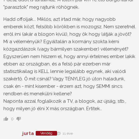
"parasztok" meg rajtunk röhögnek.
Hadd offoljak... Miklós, azt írtad már, hogy nagyobb
emberek közt, felsőbb körökben is mozogsz. Nem szeretnél
erről írni (akár a blogon kívül), hogy ők hogy látják a jövőt?
Mi a véleményük? Egyáltalán a kormány szokta kérni
közgazdászok (vagy bármilyen szakember) véleményét?
Egyszerűen nem hiszem el, hogy annyi értelmes ember lakik
ebben az országban, és a felső pár ezerben már
statisztikailag is KELL lennie legalább egynek, aki valódi
szakértő. Ő mit csinál? Vagy TÉNYLEG jó úton haladunk,
csak én - mint kisember - érzem azt, hogy SEMMI sincs
rendben és menekülni kellene?
Naponta azzal foglalkozik a TV, a blogok, az újság, stb.,
hogy milyen jó élni X más országban. Értitek..
0
jurta
Vendég
11 éve