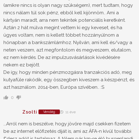
(amikre nincs is olyan nagy szükségem), mert tudtam, hogy
nincs nálam túl sok pénz, ebből kell kijönnöm.. Ami a
kártyán maradt, arra nem tekintek potenciális keretként.
Aztán 2 hát múlva megint vettem ki egy keveset, és ha
ügyes voltam, nem is kellett többet hozzányúlnom a
hónapban a bankszámlámhoz. Nyilván, ami kell és/vagy a
neten veszem, azt megfontolom és megveszem, elutalom,
ez nem kérdés. De az impulzusvásárlások kivédésére
nekem ez bejött.
De így, hogy minden pénzmozgásra tranzakciós adó, meg
kutyafüle rakódik, egy összegben kiveszem a készpénzt, és
azt használom. 2014-ben, Európa szívében.. :S
0
Zsolti
Vendég
11 éve
...Arról nem is beszélve, hogy jövőre majd csekken fizetem
be az internet előfizetés díját is, ami az ÁFA-n kívül további
f*desz adót is tartalmaz. A tőlem pár km-re élő burgenlandi