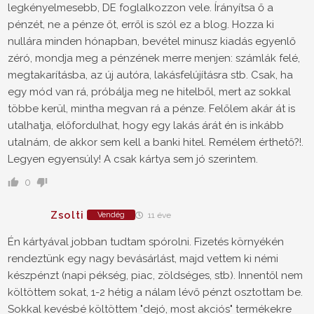
legkényelmesebb, DE foglalkozzon vele. Írányítsa ő a
pénzét, ne a pénze őt, erről is szól ez a blog. Hozza ki
nullára minden hónapban, bevétel minusz kiadás egyenlő
zéró, mondja meg a pénzének merre menjen: számlák felé,
megtakarításba, az új autóra, lakásfelújításra stb. Csak, ha
egy mód van rá, próbálja meg ne hitelből, mert az sokkal
többe kerül, mintha megvan rá a pénze. Felőlem akár át is
utalhatja, előfordulhat, hogy egy lakás árát én is inkább
utalnám, de akkor sem kell a banki hitel. Remélem érthető?!.
Legyen egyensúly! A csak kártya sem jó szerintem.
0
Zsolti
Vendég
11 éve
Én kártyával jobban tudtam spórolni. Fizetés környékén
rendeztünk egy nagy bevásárlást, majd vettem ki némi
készpénzt (napi pékség, piac, zöldséges, stb). Innentől nem
költöttem sokat, 1-2 hétig a nálam lévő pénzt osztottam be.
Sokkal kevésbé költöttem "dejó, most akciós" termékekre