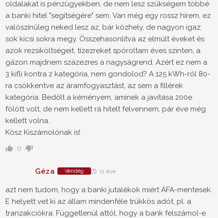
oldalakat is pénzügyekben, de nem lesz szükségem többé
a banki hitel "segítségére" sem. Van még egy rossz hírem, ez
valószínűleg neked lesz az, bár közhely, de nagyon igaz:
sok kicsi sokra megy. Összehasonlítva az elmúlt éveket és
azok rezsiköltségeit, tízezreket spóroltam éves szinten, a
gázon majdnem százezres a nagyságrend. Azért ez nem a
3 kifli kontra 2 kategória, nem gondolod? A 125 kWh-ról 80-
ra csökkentve az áramfogyasztást, az sem a fillérek
kategória. Bedőlt a kéményem, aminek a javítása 200e
fölött volt, de nem kellett rá hitelt felvennem, pár éve még
kellett volna.
Kösz Kiszámolónak is!
0
Géza
Vendég
11 éve
azt nem tudom, hogy a banki jutalékok miért ÁFA-mentesek.
E helyett vet ki az állam mindenféle trükkös adót, pl. a
tranzakciókra. Függetlenül attól, hogy a bank felszámol-e