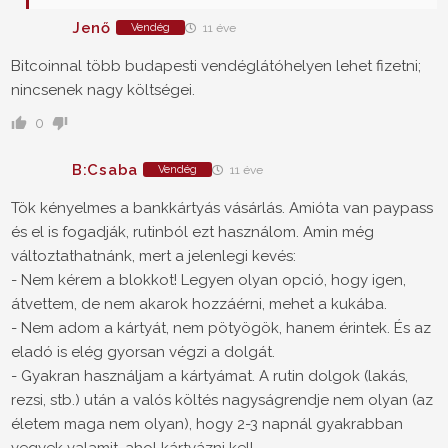
Jenő
Vendég
11 éve
Bitcoinnal több budapesti vendéglátóhelyen lehet fizetni;
nincsenek nagy költségei.
0
B:Csaba
Vendég
11 éve
Tök kényelmes a bankkártyás vásárlás. Amióta van paypass
és el is fogadják, rutinból ezt használom. Amin még
változtathatnánk, mert a jelenlegi kevés:
- Nem kérem a blokkot! Legyen olyan opció, hogy igen,
átvettem, de nem akarok hozzáérni, mehet a kukába.
- Nem adom a kártyát, nem pötyögök, hanem érintek. És az
eladó is elég gyorsan végzi a dolgát.
- Gyakran használjam a kártyámat. A rutin dolgok (lakás,
rezsi, stb.) után a valós költés nagyságrendje nem olyan (az
életem maga nem olyan), hogy 2-3 napnál gyakrabban