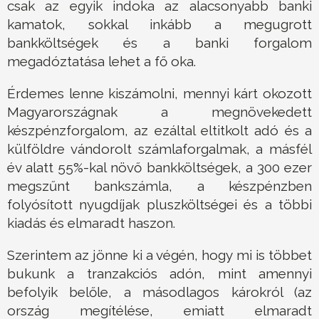
csak az egyik indoka az alacsonyabb banki
kamatok, sokkal inkább a megugrott
bankköltségek és a banki forgalom
megadóztatása lehet a fő oka.
Érdemes lenne kiszámolni, mennyi kárt okozott
Magyarországnak a megnövekedett
készpénzforgalom, az ezáltal eltitkolt adó és a
külföldre vándorolt számlaforgalmak, a másfél
év alatt 55%-kal növő bankköltségek, a 300 ezer
megszűnt bankszámla, a készpénzben
folyósított nyugdíjak pluszköltségei és a többi
kiadás és elmaradt haszon.
Szerintem az jönne ki a végén, hogy mi is többet
bukunk a tranzakciós adón, mint amennyi
befolyik belőle, a másodlagos károkról (az
ország megítélése, emiatt elmaradt