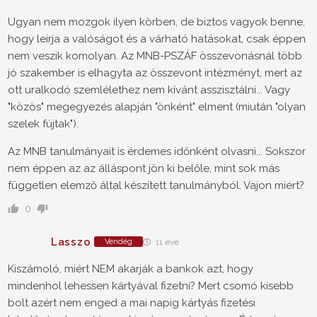
Ugyan nem mozgok ilyen körben, de biztos vagyok benne,
hogy leírja a valóságot és a várható hatásokat, csak éppen
nem veszik komolyan. Az MNB-PSZÁF összevonásnál több
jó szakember is elhagyta az összevont intézményt, mert az
ott uralkodó szemlélethez nem kívánt asszisztálni... Vagy
"közös" megegyezés alapján "önként" elment (miután "olyan
szelek fújtak").
Az MNB tanulmányait is érdemes időnként olvasni... Sokszor
nem éppen az az álláspont jön ki belőle, mint sok más
független elemző által készített tanulmányból. Vajon miért?
0
Lasszo
Vendég
11 éve
Kiszámoló, miért NEM akarják a bankok azt, hogy
mindenhol lehessen kártyával fizetni? Mert csomó kisebb
bolt azért nem enged a mai napig kártyás fizetési