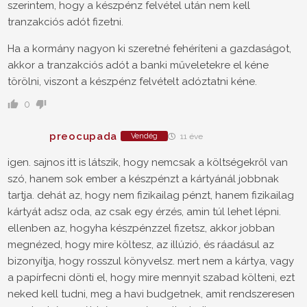
szerintem, hogy a készpénz felvétel után nem kell
tranzakciós adót fizetni.
Ha a kormány nagyon ki szeretné fehéríteni a gazdaságot,
akkor a tranzakciós adót a banki műveletekre el kéne
törölni, viszont a készpénz felvételt adóztatni kéne.
0
preocupada
Vendég
11 éve
igen. sajnos itt is látszik, hogy nemcsak a költségekről van
szó, hanem sok ember a készpénzt a kártyánál jobbnak
tartja. dehát az, hogy nem fizikailag pénzt, hanem fizikailag
kártyát adsz oda, az csak egy érzés, amin túl lehet lépni.
ellenben az, hogyha készpénzzel fizetsz, akkor jobban
megnézed, hogy mire költesz, az illúzió, és ráadásul az
bizonyítja, hogy rosszul könyvelsz. mert nem a kártya, vagy
a papírfecni dönti el, hogy mire mennyit szabad költeni, ezt
neked kell tudni, meg a havi budgetnek, amit rendszeresen