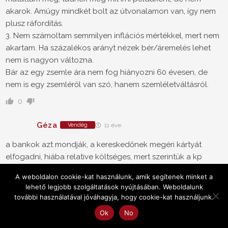
akarok. Amúgy mindkét bolt az útvonalamon van, így nem
plusz ráfordítás.
3. Nem számoltam semmilyen inflációs mértékkel, mert nem
akartam. Ha százalékos arányt nézek bér/áremelés lehet
nem is nagyon változna.
Bár az egy zsemle ára nem fog hiányozni 60 évesen, de
nem is egy zsemléről van szó, hanem szemléletváltásról.
0
Géza
Vendég
11 éve
a bankok azt mondják, a kereskedőnek megéri kártyát
elfogadni, hiába relative költséges, mert szerintük a kp
kezelés költsége még nagyobb, másrészt többet vásárol a
A weboldalon cookie-kat használunk, amik segítenek minket a
kártyás ügyfél.
lehető legjobb szolgáltatások nyújtásában. Weboldalunk
további használatával jóváhagyja, hogy cookie-kat használjunk.
0
Ok
No
Géza
Vendég
11 éve