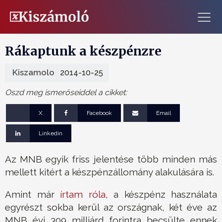
Rákaptunk a készpénzre
Kiszamolo
2014-10-25
Oszd meg ismerőseiddel a cikket:
X
Facebook
Email
Linkedin
Az MNB egyik friss jelentése több minden más
mellett kitért a készpénzállomány alakulására is.
Amint már
írtam róla
, a készpénz használata
egyrészt sokba kerül az országnak, két éve az
MNB évi 309 milliárd forintra becsülte ennek