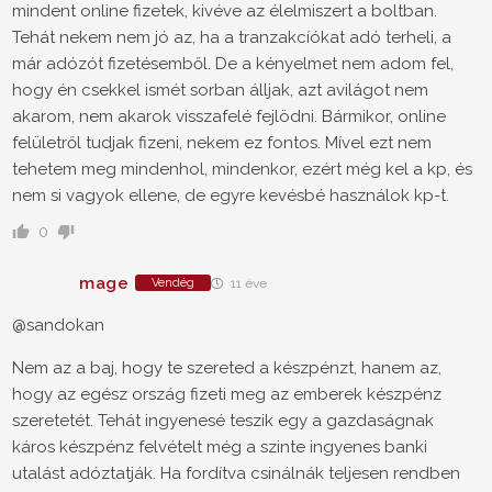
mindent online fizetek, kivéve az élelmiszert a boltban.
Tehát nekem nem jó az, ha a tranzakcíókat adó terheli, a
már adózót fizetésemből. De a kényelmet nem adom fel,
hogy én csekkel ismét sorban álljak, azt avilágot nem
akarom, nem akarok visszafelé fejlödni. Bármikor, online
felületről tudjak fizeni, nekem ez fontos. Mível ezt nem
tehetem meg mindenhol, mindenkor, ezért még kel a kp, és
nem si vagyok ellene, de egyre kevésbé használok kp-t.
0
mage
Vendég
11 éve
@sandokan
Nem az a baj, hogy te szereted a készpénzt, hanem az,
hogy az egész ország fizeti meg az emberek készpénz
szeretetét. Tehát ingyenesé teszik egy a gazdaságnak
káros készpénz felvételt még a szinte ingyenes banki
utalást adóztatják. Ha fordítva csinálnák teljesen rendben