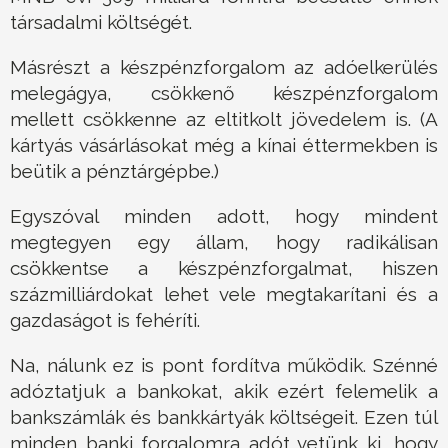
társadalmi költségét.
Másrészt a készpénzforgalom az adóelkerülés
melegágya, csökkenő készpénzforgalom
mellett csökkenne az eltitkolt jövedelem is. (A
kártyás vásárlásokat még a kínai éttermekben is
beütik a pénztárgépbe.)
Egyszóval minden adott, hogy mindent
megtegyen egy állam, hogy radikálisan
csökkentse a készpénzforgalmat, hiszen
százmilliárdokat lehet vele megtakarítani és a
gazdaságot is fehéríti.
Na, nálunk ez is pont fordítva működik. Szénné
adóztatjuk a bankokat, akik ezért felemelik a
bankszámlák és bankkártyák költségeit. Ezen túl
minden banki forgalomra adót vetünk ki, hogy