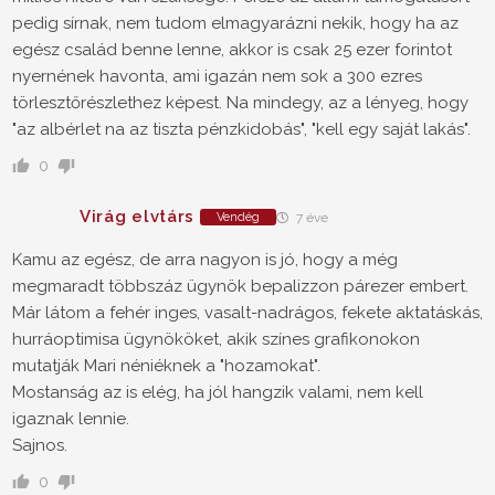
pedig sírnak, nem tudom elmagyarázni nekik, hogy ha az
egész család benne lenne, akkor is csak 25 ezer forintot
nyernének havonta, ami igazán nem sok a 300 ezres
törlesztőrészlethez képest. Na mindegy, az a lényeg, hogy
"az albérlet na az tiszta pénzkidobás", "kell egy saját lakás".
0
Virág elvtárs
Vendég
7 éve
Kamu az egész, de arra nagyon is jó, hogy a még
megmaradt többszáz ügynök bepalizzon párezer embert.
Már látom a fehér inges, vasalt-nadrágos, fekete aktatáskás,
hurráoptimisa ügynököket, akik színes grafikonokon
mutatják Mari néniéknek a "hozamokat".
Mostanság az is elég, ha jól hangzik valami, nem kell
igaznak lennie.
Sajnos.
0