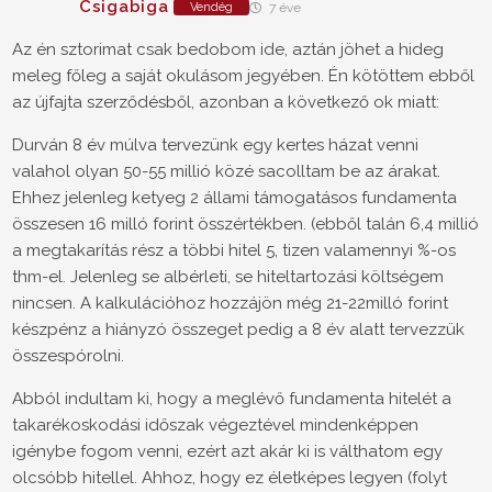
Csigabiga
Vendég
7 éve
Az én sztorimat csak bedobom ide, aztán jöhet a hideg
meleg főleg a saját okulásom jegyében. Én kötöttem ebből
az újfajta szerződésből, azonban a következő ok miatt:
Durván 8 év múlva tervezünk egy kertes házat venni
valahol olyan 50-55 millió közé sacolltam be az árakat.
Ehhez jelenleg ketyeg 2 állami támogatásos fundamenta
összesen 16 milló forint összértékben. (ebből talán 6,4 millió
a megtakarítás rész a többi hitel 5, tizen valamennyi %-os
thm-el. Jelenleg se albérleti, se hiteltartozási költségem
nincsen. A kalkulációhoz hozzájön még 21-22milló forint
készpénz a hiányzó összeget pedig a 8 év alatt tervezzük
összespórolni.
Abból indultam ki, hogy a meglévő fundamenta hitelét a
takarékoskodási időszak végeztével mindenképpen
igénybe fogom venni, ezért azt akár ki is válthatom egy
olcsóbb hitellel. Ahhoz, hogy ez életképes legyen (folyt