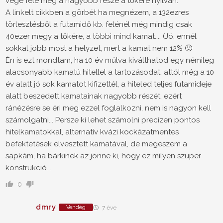
vége felé meg a nagyobb része a tőkére nyilván.
A linkelt cikkben a görbét ha megnézem, a 132ezres
törlesztésből a futamidő kb. felénél még mindig csak
40ezer megy a tőkére, a többi mind kamat.... (Jó, ennél
sokkal jobb most a helyzet, mert a kamat nem 12% 🙂
Én is ezt mondtam, ha 10 év múlva kiválthatod egy némileg
alacsonyabb kamatú hitellel a tartozásodat, attól még a 10
év alatt jó sok kamatot kifizettél, a hiteled teljes futamideje
alatt beszedett kamatainak nagyobb részét, ezért
ránézésre se éri meg ezzel foglalkozni, nem is nagyon kell
számolgatni... Persze ki lehet számolni precízen pontos
hitelkamatokkal, alternatív kvázi kockázatmentes
befektetések elvesztett kamatával, de megeszem a
sapkám, ha bárkinek az jönne ki, hogy ez milyen szuper
konstrukció...
0
dmry
Vendég
7 éve