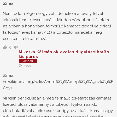
@naa
Nem tudom régen hogy volt, de nekem a tavaly felvett
lakáshitelem teljesen lineáris. Minden hónapban kifizetem
az abban a hónapban felmerülő kamatköltséget (jelenlegi
tartozás * éves kamat / 12) a törlesztő maradéka meg
csökkenti a tőketartozást.
0
Mikorka Kálmán okleveles duguláselhárító
kisiparos
Vendég
7 éve
@naa:
hu.wikipedia.org/wiki/Annuit%C3%A1s_(p%C3%A9nz%C3%B
Cgy)
Minden periódusban a még fennálló tőketartozás kamatát
fizeted, plusz valamennyit a tőkéből. Nyilván az idő
előrehaladtával a tőke csökken, így az aktuális kamat is, így
a fix törlesztőrészlet egyre nagyobb része csökkenti a