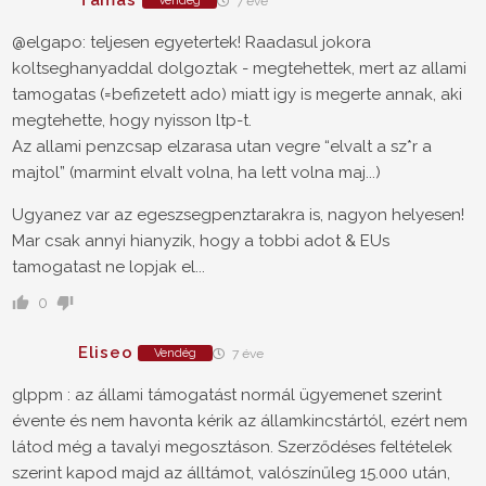
Tamas
Vendég
7 éve
@elgapo: teljesen egyetertek! Raadasul jokora
koltseghanyaddal dolgoztak - megtehettek, mert az allami
tamogatas (=befizetett ado) miatt igy is megerte annak, aki
megtehette, hogy nyisson ltp-t.
Az allami penzcsap elzarasa utan vegre “elvalt a sz*r a
majtol” (marmint elvalt volna, ha lett volna maj...)
Ugyanez var az egeszsegpenztarakra is, nagyon helyesen!
Mar csak annyi hianyzik, hogy a tobbi adot & EUs
tamogatast ne lopjak el...
0
Eliseo
Vendég
7 éve
glppm : az állami támogatást normál ügyemenet szerint
évente és nem havonta kérik az államkincstártól, ezért nem
látod még a tavalyi megosztáson. Szerződéses feltételek
szerint kapod majd az álltámot, valószínűleg 15.000 után,