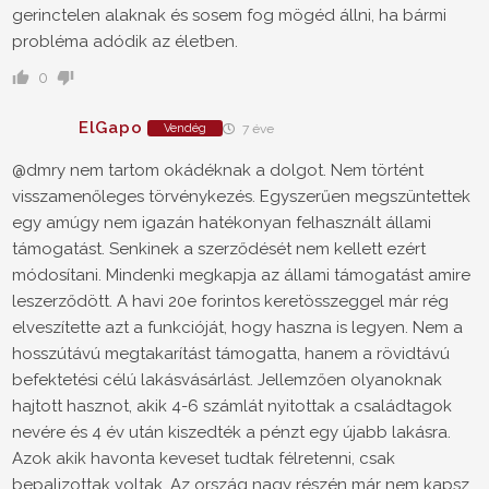
gerinctelen alaknak és sosem fog mögéd állni, ha bármi
probléma adódik az életben.
0
ElGapo
Vendég
7 éve
@dmry nem tartom okádéknak a dolgot. Nem történt
visszamenőleges törvénykezés. Egyszerűen megszüntettek
egy amúgy nem igazán hatékonyan felhasznált állami
támogatást. Senkinek a szerződését nem kellett ezért
módosítani. Mindenki megkapja az állami támogatást amire
leszerződött. A havi 20e forintos keretösszeggel már rég
elveszítette azt a funkcióját, hogy haszna is legyen. Nem a
hosszútávú megtakarítást támogatta, hanem a rövidtávú
befektetési célú lakásvásárlást. Jellemzően olyanoknak
hajtott hasznot, akik 4-6 számlát nyitottak a családtagok
nevére és 4 év után kiszedték a pénzt egy újabb lakásra.
Azok akik havonta keveset tudtak félretenni, csak
bepalizottak voltak. Az ország nagy részén már nem kapsz