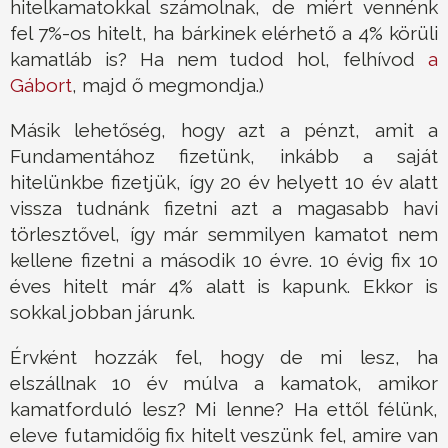
hitelkamatokkal számolnak, de miért vennénk
fel 7%-os hitelt, ha bárkinek elérhető a 4% körüli
kamatláb is? Ha nem tudod hol, felhívod
a
Gábort
, majd ő megmondja.)
Másik lehetőség, hogy azt a pénzt, amit a
Fundamentához fizetünk, inkább a saját
hitelünkbe fizetjük, így 20 év helyett 10 év alatt
vissza tudnánk fizetni azt a magasabb havi
törlesztővel, így már semmilyen kamatot nem
kellene fizetni a második 10 évre. 10 évig fix 10
éves hitelt már 4% alatt is kapunk. Ekkor is
sokkal jobban járunk.
Érvként hozzák fel, hogy de mi lesz, ha
elszállnak 10 év múlva a kamatok, amikor
kamatforduló lesz? Mi lenne? Ha ettől félünk,
eleve futamidőig fix hitelt veszünk fel, amire van