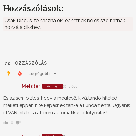
Hozzászólások:
Csak Disqus-felhasználók léphetnek be és szólhatnak
hozzá a cikkhez.
72
HOZZÁSZÓLÁS
Legrégebbi
Meister
Vendég
7 éve
És az sem biztos, hogy a meglévő, kiváltandó hiteled
mellett éppen hitelképesnek tart-e a Fundamenta. Ugyanis
itt VAN hitelbírálat, nem automatikus a folyósítás!
0