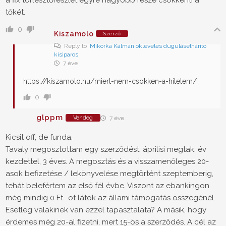
tőkét.
0
Kiszamolo
Szerző
Reply to
Mikorka Kálmán okleveles duguláselhárító
kisiparos
7 éve
https://kiszamolo.hu/miert-nem-csokken-a-hitelem/
0
glppm
Vendég
7 éve
Kicsit off, de funda.
Tavaly megosztottam egy szerződést, áprilisi megtak. év
kezdettel, 3 éves. A megosztás és a visszamenőleges 20-
asok befizetése / lekönyvelése megtörtént szeptemberig,
tehát belefértem az első fél évbe. Viszont az ebankingon
még mindig 0 Ft -ot látok az állami tàmogatás összegénél.
Esetleg valakinek van ezzel tapasztalata? A másik, hogy
érdemes még 20-al fizetni, mert 15-ös a szerződés. A cél az