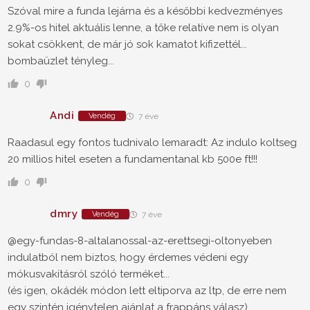
Szóval mire a funda lejárna és a későbbi kedvezményes
2.9%-os hitel aktuális lenne, a tőke relatíve nem is olyan
sokat csökkent, de már jó sok kamatot kifizettél...
bombaüzlet tényleg...
0
Andi
Vendég
7 éve
Raadasul egy fontos tudnivalo lemaradt: Az indulo koltseg
20 millios hitel eseten a fundamentanal kb 500e ft!!!
0
dmry
Vendég
7 éve
@egy-fundas-8-altalanossal-az-erettsegi-oltonyeben
indulatból nem biztos, hogy érdemes védeni egy
mókusvakításról szóló terméket...
(és igen, okádék módon lett eltiporva az ltp, de erre nem
egy szintén igénytelen ajánlat a frappáns válasz)