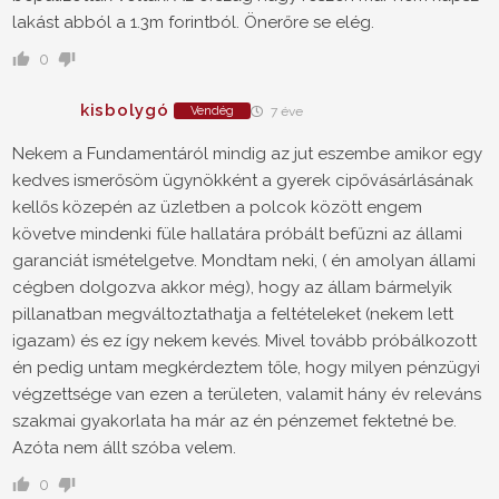
lakást abból a 1.3m forintból. Önerőre se elég.
0
kisbolygó
Vendég
7 éve
Nekem a Fundamentáról mindig az jut eszembe amikor egy
kedves ismerősöm ügynökként a gyerek cipővásárlásának
kellős közepén az üzletben a polcok között engem
követve mindenki füle hallatára próbált befűzni az állami
garanciát ismételgetve. Mondtam neki, ( én amolyan állami
cégben dolgozva akkor még), hogy az állam bármelyik
pillanatban megváltoztathatja a feltételeket (nekem lett
igazam) és ez így nekem kevés. Mivel tovább próbálkozott
én pedig untam megkérdeztem tőle, hogy milyen pénzügyi
végzettsége van ezen a területen, valamit hány év releváns
szakmai gyakorlata ha már az én pénzemet fektetné be.
Azóta nem állt szóba velem.
0