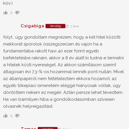
köv.)
0
Csigabiga
Vendég
7 éve
folyt.. úgy gondoltam megnézem, hogy a két hitel közötti
mekkorát spórolok összegszerűen és vajon ha a
fundamentába rakott havi 40 ezer forint egyéb
befektetésbe raknám, akkor a 8 év alatt ki tudná-e termelni
a hitelek közti nyereséget. Az akkori számításom szerint
átlagosan évi 7,3-%-os hozammal lennék pont nullán. Mivel
az állampapírról nem feltételeztem ekkora hozamot, az
egyéb tőkepiaci ismereteim eléggé hiányosak voltak, úgy
döntöttem nekem ez megéri. Aztán persze lehet tévedtem.
Ha van bármilyen hiba a gondolkodásomban szívesen
olvasnék helyreigazítást.
0