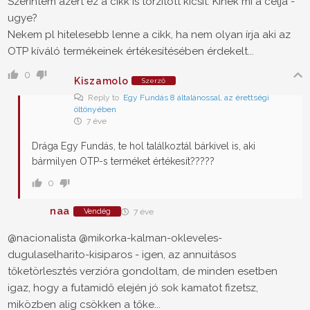
Szerintem azért ez a cikk is torzított kicsit. Kinek mi a célja -
ugye?
Nekem pl hitelesebb lenne a cikk, ha nem olyan írja aki az
OTP kíváló termékeinek értékesítésében érdekelt...
0
Kiszamolo
Szerző
Reply to
Egy Fundás 8 általánossal, az érettségi
öltönyében
7 éve
Drága Egy Fundás, te hol találkoztál bárkivel is, aki
bármilyen OTP-s terméket értékesít?????
0
naa
Vendég
7 éve
@nacionalista @mikorka-kalman-okleveles-
dugulaselharito-kisiparos - igen, az annuitásos
tőketörlesztés verzióra gondoltam, de minden esetben
igaz, hogy a futamidő elején jó sok kamatot fizetsz,
miközben alig csökken a tőke...