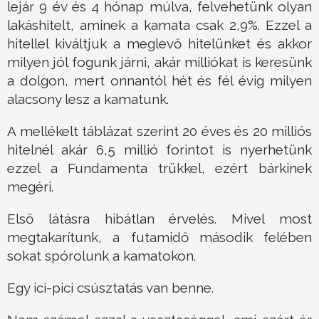
lejár 9 év és 4 hónap múlva, felvehetünk olyan
lakáshitelt, aminek a kamata csak 2,9%. Ezzel a
hitellel kiváltjuk a meglevő hitelünket és akkor
milyen jól fogunk járni, akár milliókat is keresünk
a dolgon, mert onnantól hét és fél évig milyen
alacsony lesz a kamatunk.
A mellékelt táblázat szerint 20 éves és 20 milliós
hitelnél akár 6,5 millió forintot is nyerhetünk
ezzel a Fundamenta trükkel, ezért bárkinek
megéri.
Első látásra hibátlan érvelés. Mivel most
megtakarítunk, a futamidő második felében
sokat spórolunk a kamatokon.
Egy ici-pici csúsztatás van benne.