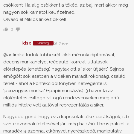
csökkent. Ha alig csökkent a tőkéd, az baj, mert akkor még
nagyon sok kamatot kell fizetned.
Olvasd el Miklós linkelt cikkét!
0
idsx
Vendég
7 éve
@antiroka tudok többekről, akik mérnöki diplomával,
decens munkahelyet (cégautó, korrekt juttatások,
előrelépési lehetőség) hagytak ott a "siker útjáért". Sajnos
emögött sok esetben a vidéken maradt rokonság, család
tehet - ahol a konfekcióöltönyben hétvégente is
"pénzügyes munka" (=papírmunkázás), 3 havonta az
előléptetés csillogó-villogó rendezvényeken meg a 10
milliós, hitelre vett autóval reprezentálás a siker.
Nagyobb gond, hogy ez a kapcsolati tőke, barátságok, stb.
szinte azonnali felélésével jár -még ha 1/10-t be is palizol, a
maradék 9 azonnal elkönyvel nyerészkedő, manipulatív,