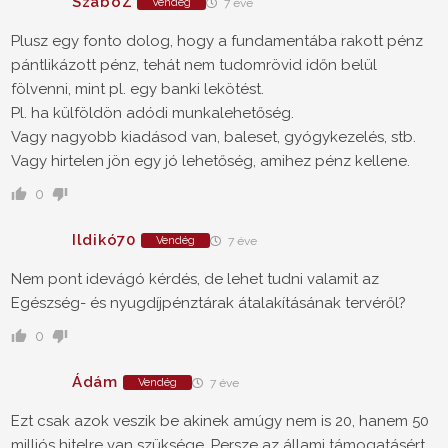
SzaboZ
Vendég
7 éve
Plusz egy fonto dolog, hogy a fundamentába rakott pénz
pántlikázott pénz, tehát nem tudomrövid időn belül
fölvenni, mint pl. egy banki lekötést.
Pl. ha külföldön adódi munkalehetőség.
Vagy nagyobb kiadásod van, baleset, gyógykezelés, stb.
Vagy hirtelen jön egy jó lehetőség, amihez pénz kellene.
0
Ildikó70
Vendég
7 éve
Nem pont idevágó kérdés, de lehet tudni valamit az
Egészség- és nyugdíjpénztárak átalakításának tervéről?
0
Ádám
Vendég
7 éve
Ezt csak azok veszik be akinek amúgy nem is 20, hanem 50
milliós hitelre van szüksége. Persze az állami támogatásért