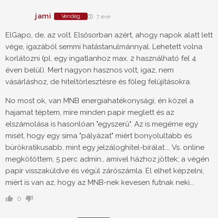
jami
Vendég
7 éve
ElGapo, de, az volt. Elsősorban azért, ahogy napok alatt lett
vége, igazából semmi hatástanulmánnyal. Lehetett volna
korlátozni (pl. egy ingatlanhoz max. 2 használható fel 4
éven belül). Mert nagyon hasznos volt, igaz, nem
vásárláshoz, de hiteltörlesztésre és főleg felújításokra.
No most ok, van MNB energiahatékonysági, én közel a
hajamat téptem, mire minden papír meglett és az
elszámolása is hasonlóan "egyszerű". Az is megérne egy
misét, hogy egy sima "pályázat" miért bonyolultabb és
bürökratikusabb, mint egy jelzáloghitel-bírálat.... Vs. online
megkötöttem, 5 perc admin., amivel házhoz jöttek; a végén
papír visszaküldve és végül zárószámla. El elhet képzelni,
miért is van az, hogy az MNB-nek kevesen futnak neki...
0