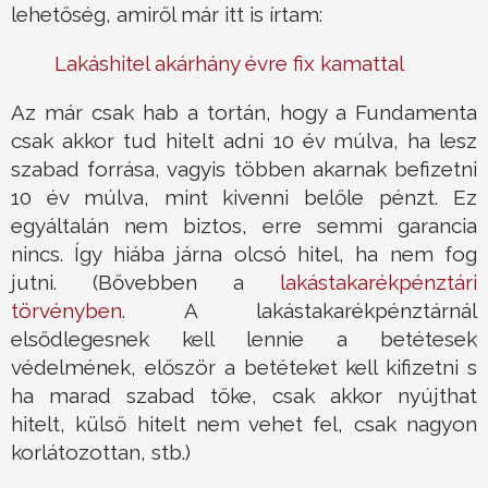
lehetőség, amiről már itt is írtam:
Lakáshitel akárhány évre fix kamattal
Az már csak hab a tortán, hogy a Fundamenta
csak akkor tud hitelt adni 10 év múlva, ha lesz
szabad forrása, vagyis többen akarnak befizetni
10 év múlva, mint kivenni belőle pénzt. Ez
egyáltalán nem biztos, erre semmi garancia
nincs. Így hiába járna olcsó hitel, ha nem fog
jutni. (Bővebben a
lakástakarékpénztári
törvényben
. A lakástakarékpénztárnál
elsődlegesnek kell lennie a betétesek
védelmének, először a betéteket kell kifizetni s
ha marad szabad tőke, csak akkor nyújthat
hitelt, külső hitelt nem vehet fel, csak nagyon
korlátozottan, stb.)