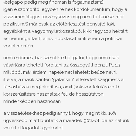
@elgapo pedig még finoman is fogalmaztam:)
igen elszomorító, egyben remek kordokumentum, hogy a
visszamenőleges törvénykezés meg nem történése, már
pozitívum:S már csak az előtörlesztést benyújtó (aki,
egyébként a vagyonnyilatkozatából ki-kihagy 100 hektárt
és némi ingatlant) aljas indoklását említeném a politikai
vonal mentén.
nem érdemes, bár szeretik elhallgatni, hogy nem csak
vásárlásra lehetett fordítani az összegyűlt pénzt. Pl. 1,3
millióból már érdemi napelemet lehetett beüzemelni.
illetve, a másik szintén "gálánsan" elfeledett szegmens a
társasházak megtakarítása, amit (sokszor felülárazott)
korszerűsítésre használtak fel, de hosszútávon
mindenképpen hasznosan...
a visszaélésekhez pedig annyit, hogy megint kb. 10%
ügyeskedő miatt büntetik a maradék 90%-ot. de ez nálunk
vmiért elfogadott gyakorlat.