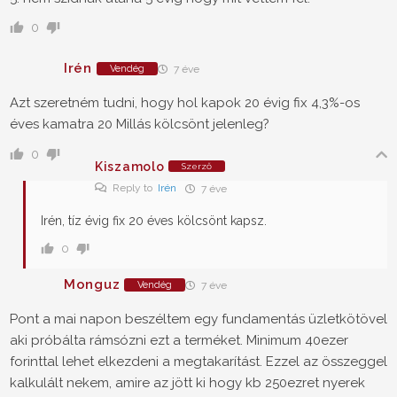
0
Irén
Vendég
7 éve
Azt szeretném tudni, hogy hol kapok 20 évig fix 4,3%-os
éves kamatra 20 Millás kölcsönt jelenleg?
0
Kiszamolo
Szerző
Reply to
Irén
7 éve
Irén, tíz évig fix 20 éves kölcsönt kapsz.
0
Monguz
Vendég
7 éve
Pont a mai napon beszéltem egy fundamentás üzletkötövel
aki próbálta rámsózni ezt a terméket. Minimum 40ezer
forinttal lehet elkezdeni a megtakarítást. Ezzel az összeggel
kalkulált nekem, amire az jött ki hogy kb 250ezret nyerek