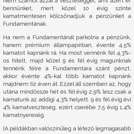
Nem számol azzal a veszteséggel, ami azért ér
bennünket, mert közel 10 évig szinte
kamatmentesen kölcsönadjuk a pénzünket a
Fundamentának.
Ha nem a Fundamentánál parkolna a pénzünk,
hanem prémium állampapírban, évente 4,5%
kamatot kapnánk rá. Ha most vennénk fel 4,3%-
os hitelt, majd közel 9 és fél évig magunknak
tennénk félre a Fundamentára szánt pénzt,
akkor évente 4%-kal több kamatot kapnánk
majdnem tíz éven át. Ezzel áll szemben az, hogy
utána mindössze hét és fél évig 2,9% lesz csak a
kamatunk az addigi 4,3% helyett. 9 és fél évig évi
4% kamatveszteség, ezért cserébe 7,5 évig 1,4%
kamatnyereség.
(A példákban valószínűleg a létező legmagasabb