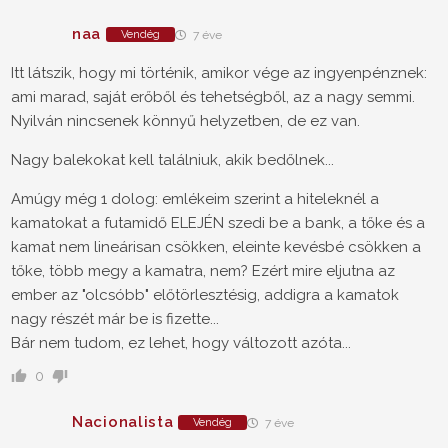
naa
Vendég
7 éve
Itt látszik, hogy mi történik, amikor vége az ingyenpénznek:
ami marad, saját erőből és tehetségből, az a nagy semmi.
Nyilván nincsenek könnyű helyzetben, de ez van.
Nagy balekokat kell találniuk, akik bedőlnek...
Amúgy még 1 dolog: emlékeim szerint a hiteleknél a
kamatokat a futamidő ELEJÉN szedi be a bank, a tőke és a
kamat nem lineárisan csökken, eleinte kevésbé csökken a
tőke, több megy a kamatra, nem? Ezért mire eljutna az
ember az "olcsóbb" előtörlesztésig, addigra a kamatok
nagy részét már be is fizette...
Bár nem tudom, ez lehet, hogy változott azóta...
0
Nacionalista
Vendég
7 éve