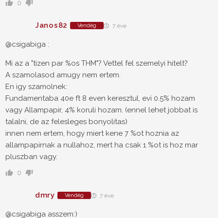
0
Janos82
Vendég
7 éve
@csigabiga :
Mi az a "tizen par %os THM"? Vettel fel szemelyi hitelt?
A szamolasod amugy nem ertem.
En igy szamolnek:
Fundamentaba 40e ft 8 even keresztul, evi 0.5% hozam
vagy Allampapir, 4% koruli hozam. (ennel lehet jobbat is
talalni, de az felesleges bonyolitas)
innen nem ertem, hogy miert kene 7 %ot hoznia az
allampapirnak a nullahoz, mert ha csak 1 %ot is hoz mar
pluszban vagy.
0
dmry
Vendég
7 éve
@csigabiga asszem:)