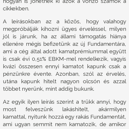
hogyan is jöhetnek ki azok a vonzó számok a
cikkekben.
A leírásokban az a közös, hogy valahogy
megpróbálják kihozni ügyes érveléssel, milyen
jól is járunk, ha az állami támogatás hiánya
ellenére mégis befizetünk az új Fundamentára,
ami a cég által adott kamatprémiummal együtt
is csak évi 0,51% EBKM-mel rendelkezik, vagyis
kvázi összesen ennyi kamatot kapunk csak a
pénzünkre évente. Azonban, szól az érvelés,
utána kapunk hitelt nagyon olcsón és azzal
többet nyerünk, mint addig bukunk.
Az egyik ilyen leírás szerint a trükk annyi, hogy
most felveszünk lakáshitelt, akármilyen
kamattal, nyitunk hozzá egy rakás Fundamentát,
ami ugyan semmit nem kamatozik, de amikor