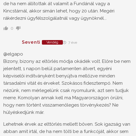
de ha nem állítottak át valamit a Fundánál vagy a
Kincstárnál, akkor simán lehet, hogy 20 után. Megéri
rákérdezni ügyfélszolgálatnál vagy ügynöknél...
0
Seventi
Vendég
7 éve
@elgapo
Bizony, bizony az eltörlés módja okádék volt. Előre be nem
jelentett, 1 napon belül parlamenten átvert, egyéni
képviselői indítványként benyújtva mellőzve minden
társadalmi vitát és érveket. Szokásos fidesztempó. Nem
nézünk, nem mérlegelünk csak nyomulunk, azt sem tudjuk
merre. Komolyan annak kell ma Magyarországon örülni,
hogy nem történt visszamenőleges törvénykezés? Ne
hülyéskedjünk már.
Lehetnek érvek az elttörlés mellett bőven. Sok igazság van
abban amit írtál, de ha nem tölti be a funkcóját, akkor sem