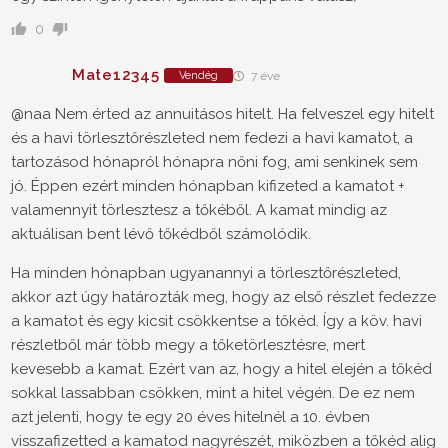
0
Mate12345
Vendég
7 éve
@naa Nem érted az annuitásos hitelt. Ha felveszel egy hitelt
és a havi törlesztőrészleted nem fedezi a havi kamatot, a
tartozásod hónapról hónapra nőni fog, ami senkinek sem
jó. Éppen ezért minden hónapban kifizeted a kamatot +
valamennyit törlesztesz a tőkéből. A kamat mindig az
aktuálisan bent lévő tőkédből számolódik.
Ha minden hónapban ugyanannyi a törlesztőrészleted,
akkor azt úgy határozták meg, hogy az első részlet fedezze
a kamatot és egy kicsit csökkentse a tőkéd. Így a köv. havi
részletből már több megy a tőketörlesztésre, mert
kevesebb a kamat. Ezért van az, hogy a hitel elején a tőkéd
sokkal lassabban csökken, mint a hitel végén. De ez nem
azt jelenti, hogy te egy 20 éves hitelnél a 10. évben
visszafizetted a kamatod nagyrészét, miközben a tőkéd alig