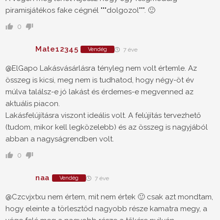
piramisjátékos fake cégnél """dolgozol""". 🙂
0
Mate12345
Vendég
7 éve
@ElGapo Lakásvásárlásra tényleg nem volt értemle. Az
összeg is kicsi, meg nem is tudhatod, hogy négy-öt év
múlva találsz-e jó lakást és érdemes-e megvenned az
aktuális piacon.
Lakásfelújításra viszont ideális volt. A felújítás tervezhető
(tudom, mikor kell legközelebb) és az összeg is nagyjából
abban a nagyságrendben volt.
0
naa
Vendég
7 éve
@Czcvjxtxu
nem értem, mit nem értek 🙂 csak azt mondtam,
hogy eleinte a törlesztőd nagyobb része kamatra megy, a