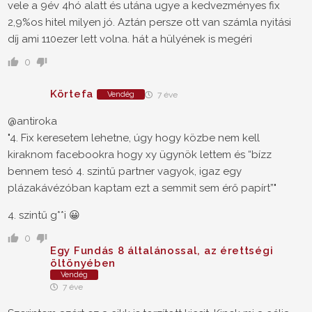
vele a 9év 4hó alatt és utána ugye a kedvezményes fix
2,9%os hitel milyen jó. Aztán persze ott van számla nyitási
díj ami 110ezer lett volna. hát a hülyének is megéri
0
Körtefa
Vendég
7 éve
@antiroka
"4. Fix keresetem lehetne, úgy hogy közbe nem kell
kiraknom facebookra hogy xy ügynök lettem és “bízz
bennem tesó 4. szintű partner vagyok, igaz egy
plázakávézóban kaptam ezt a semmit sem érő papírt”"
4. szintű g**i 😀
0
Egy Fundás 8 általánossal, az érettségi
öltönyében
Vendég
7 éve