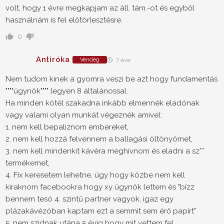
volt, hogy 1 évre megkapjam az áll. tám.-ot és egyből
használnám is fel előtörlesztésre.
0
Antiróka
Vendég
7 éve
Nem tudom kinek a gyomra veszi be azt hogy fundamentás
""""ügynök"""" legyen 8 általánossal.
Ha minden kötél szakadna inkább elmennék eladónak
vagy valami olyan munkát végeznék amivel:
1. nem kell bepaliznom embereket,
2. nem kell hozzá felvennem a ballagási öltönyömet,
3. nem kell mindenkit kávéra meghívnom és eladni a sz**
termékemet,
4. Fix keresetem lehetne, úgy hogy közbe nem kell
kiraknom facebookra hogy xy ügynök lettem és "bízz
bennem tesó 4. szintű partner vagyok, igaz egy
plázakávézóban kaptam ezt a semmit sem érő papírt"
5. nem szidnak utána 5 évig hogy mit vettem fel.