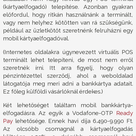
(kártyaelfogadó) telepítése. Azonban gyakran
előfordul, hogy ritkán használnánk a terminált,
vagy nem helyhez kötötten van rá szükségünk,
például az üzletkötőt szeretnénk felruházni egy
mobil kártyaelfogadóval.
(Internetes oldalakra úgynevezett virtuális POS
terminált lehet telepíteni, de most nem erről
szeretnék írni. Itt arra figyelj, hogy olyan
pénzintézettel szerződj, ahol a weboldalad
látogatója meg meri adni a bankkártya adatait.
Ez főleg külföldi vásárlóknál érdekes.)
Két lehetőséget találtam mobil bankkártya-
elfogadásra. Az egyik a Vodafone-OTP
Ready
Pay
lehetősége. Ennek havi díja 6.490-9.990 Ft.
Az olcsóbb csomagnál a kártyaelfogadás