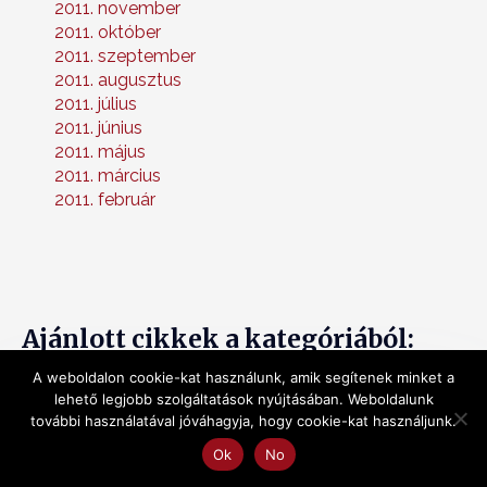
2011. november
2011. október
2011. szeptember
2011. augusztus
2011. július
2011. június
2011. május
2011. március
2011. február
Ajánlott cikkek a kategóriából:
A weboldalon cookie-kat használunk, amik segítenek minket a
lehető legjobb szolgáltatások nyújtásában. Weboldalunk
további használatával jóváhagyja, hogy cookie-kat használjunk.
Egyéb
Ok
No
Mi legyen a lejáró lakástakarékokkal?