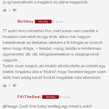
31-ig használható a meglévő és utána megszűnik.
0
Biztiboy
Vendég
9 éve
TT azért nincs mindehol Pos, mert sokan nem szeretik a
hivatalos szerveket és úgy érzik, akkor már nagyon
belelátnának az életükbe, 1ébként a fő kifogás az szokott
lenni, hogy drága... + feladat, +nyűg, lassítja a mindennapi
ügymenetet, stb. stb. kifogáskeresében is világbajnokok
vagyunk...
Tudok olyan tulajról, aki inkább elköltöztette az üzletét egy
kisebb forgalmú útra a "főútról", hogy "kevésbé legyen szem
előtt, mert addig került-fordult megálltak nála ellenőrizni.
0
FifiTheReal
Vendég
9 éve
@Faragó Zsolt: Erre tudsz esetleg egy linket is adni?