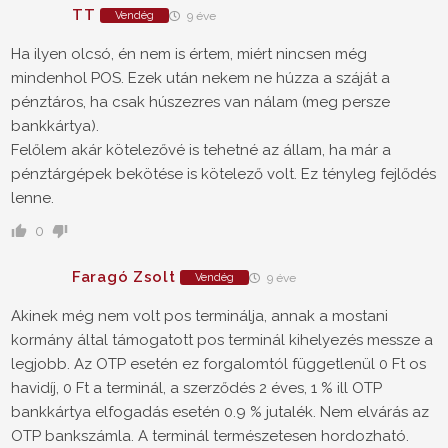
TT
Vendég
9 éve
Ha ilyen olcsó, én nem is értem, miért nincsen még
mindenhol POS. Ezek után nekem ne húzza a száját a
pénztáros, ha csak húszezres van nálam (meg persze
bankkártya).
Felőlem akár kötelezővé is tehetné az állam, ha már a
pénztárgépek bekötése is kötelező volt. Ez tényleg fejlődés
lenne.
0
Faragó Zsolt
Vendég
9 éve
Akinek még nem volt pos terminálja, annak a mostani
kormány által támogatott pos terminál kihelyezés messze a
legjobb. Az OTP esetén ez forgalomtól függetlenül 0 Ft os
havidíj, 0 Ft a terminál, a szerződés 2 éves, 1 % ill OTP
bankkártya elfogadás esetén 0.9 % jutalék. Nem elvárás az
OTP bankszámla. A terminál természetesen hordozható.