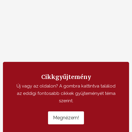
Cikkgyűjtemény
Új vagy az oldalon? A gombra kattintva találod
az eddigi fontosabb cikkek gyűjteményét téma
szerint.
Megnézem!