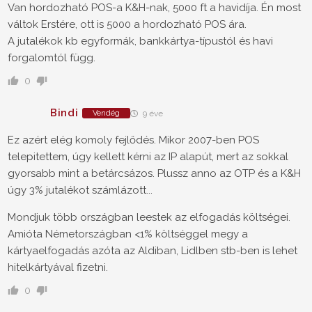
Van hordozható POS-a K&H-nak, 5000 ft a havidíja. Én most
váltok Erstére, ott is 5000 a hordozható POS ára.
A jutalékok kb egyformák, bankkártya-típustól és havi
forgalomtól függ.
0
Bindi
Vendég
9 éve
Ez azért elég komoly fejlődés. Mikor 2007-ben POS
telepitettem, úgy kellett kérni az IP alapút, mert az sokkal
gyorsabb mint a betárcsázos. Plussz anno az OTP és a K&H
úgy 3% jutalékot számlázott...
Mondjuk több országban leestek az elfogadás költségei.
Amióta Németországban <1% költséggel megy a
kártyaelfogadás azóta az Aldiban, Lidlben stb-ben is lehet
hitelkártyával fizetni.
0