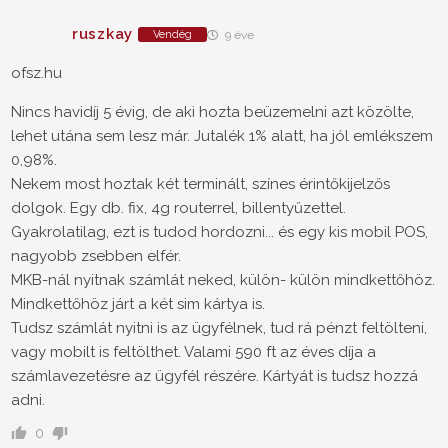
ruszkay
Vendég
9 éve
ofsz.hu
Nincs havidíj 5 évig, de aki hozta beüzemelni azt közölte,
lehet utána sem lesz már. Jutalék 1% alatt, ha jól emlékszem
0,98%.
Nekem most hoztak két terminált, színes érintőkijelzős
dolgok. Egy db. fix, 4g routerrel, billentyűzettel.
Gyakrolatilag, ezt is tudod hordozni... és egy kis mobil POS,
nagyobb zsebben elfér.
MKB-nál nyitnak számlát neked, külön- külön mindkettőhöz.
Mindkettőhöz járt a két sim kártya is.
Tudsz számlát nyitni is az ügyfélnek, tud rá pénzt feltölteni,
vagy mobilt is feltölthet. Valami 590 ft az éves díja a
számlavezetésre az ügyfél részére. Kártyát is tudsz hozzá
adni.
0