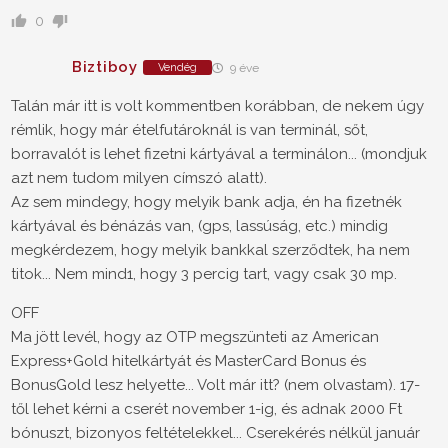
0
Biztiboy
Vendég
9 éve
Talán már itt is volt kommentben korábban, de nekem úgy
rémlik, hogy már ételfutároknál is van terminál, sőt,
borravalót is lehet fizetni kártyával a terminálon... (mondjuk
azt nem tudom milyen címszó alatt).
Az sem mindegy, hogy melyik bank adja, én ha fizetnék
kártyával és bénázás van, (gps, lassúság, etc.) mindig
megkérdezem, hogy melyik bankkal szerződtek, ha nem
titok... Nem mind1, hogy 3 percig tart, vagy csak 30 mp.
OFF
Ma jött levél, hogy az OTP megszünteti az American
Express+Gold hitelkártyát és MasterCard Bonus és
BonusGold lesz helyette... Volt már itt? (nem olvastam). 17-
től lehet kérni a cserét november 1-ig, és adnak 2000 Ft
bónuszt, bizonyos feltételekkel... Cserekérés nélkül január