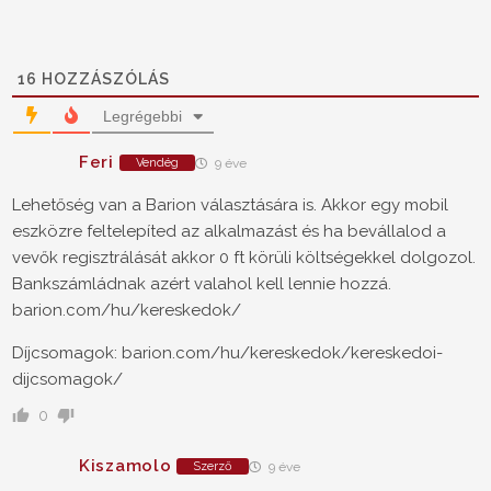
16
HOZZÁSZÓLÁS
Legrégebbi
Feri
Vendég
9 éve
Lehetőség van a Barion választására is. Akkor egy mobil
eszközre feltelepíted az alkalmazást és ha bevállalod a
vevők regisztrálását akkor 0 ft körüli költségekkel dolgozol.
Bankszámládnak azért valahol kell lennie hozzá.
barion.com/hu/kereskedok/
Díjcsomagok: barion.com/hu/kereskedok/kereskedoi-
dijcsomagok/
0
Kiszamolo
Szerző
9 éve