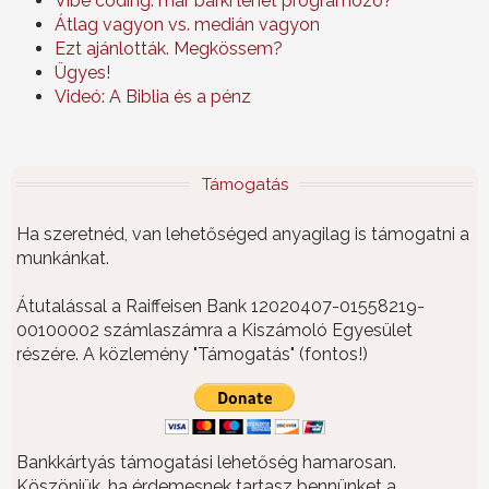
Vibe coding: már bárki lehet programozó?
Átlag vagyon vs. medián vagyon
Ezt ajánlották. Megkössem?
Ügyes!
Videó: A Biblia és a pénz
Támogatás
Ha szeretnéd, van lehetőséged anyagilag is támogatni a
munkánkat.
Átutalással a Raiffeisen Bank 12020407-01558219-
00100002 számlaszámra a Kiszámoló Egyesület
részére. A közlemény "Támogatás" (fontos!)
Bankkártyás támogatási lehetőség hamarosan.
Köszönjük, ha érdemesnek tartasz bennünket a