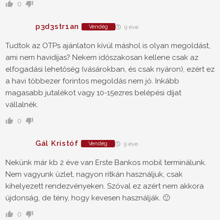
0
p3d3str1an
Vendég
9 éve
Tudtok az OTPs ajánlaton kívül máshol is olyan megoldást,
ami nem havidíjas? Nekem időszakosan kellene csak az
elfogadási lehetőség (vásárokban, és csak nyáron), ezért ez
a havi többezer forintos megoldás nem jó. Inkább
magasabb jutalékot vagy 10-15ezres belépési díjat
vállalnék.
0
Gál Kristóf
Vendég
9 éve
Nekünk már kb 2 éve van Erste Bankos mobil terminálunk.
Nem vagyunk üzlet, nagyon ritkán használjuk, csak
kihelyezett rendezvényeken. Szóval ez azért nem akkora
újdonság, de tény, hogy kevesen használják. 🙂
0