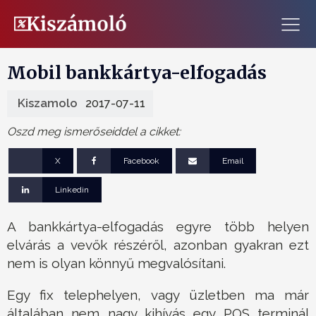
Mobil bankkártya-elfogadás
Kiszamolo
2017-07-11
Oszd meg ismerőseiddel a cikket:
X
Facebook
Email
Linkedin
A bankkártya-elfogadás egyre több helyen
elvárás a vevők részéről, azonban gyakran ezt
nem is olyan könnyű megvalósítani.
Egy fix telephelyen, vagy üzletben ma már
általában nem nagy kihívás egy POS terminál