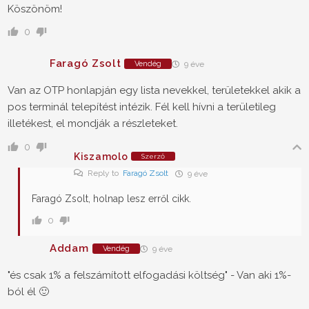
Köszönöm!
0
Faragó Zsolt
Vendég
9 éve
Van az OTP honlapján egy lista nevekkel, területekkel akik a
pos terminál telepítést intézik. Fél kell hívni a területileg
illetékest, el mondják a részleteket.
0
Kiszamolo
Szerző
Reply to
Faragó Zsolt
9 éve
Faragó Zsolt, holnap lesz erről cikk.
0
Addam
Vendég
9 éve
"és csak 1% a felszámított elfogadási költség" - Van aki 1%-
ból él 🙂