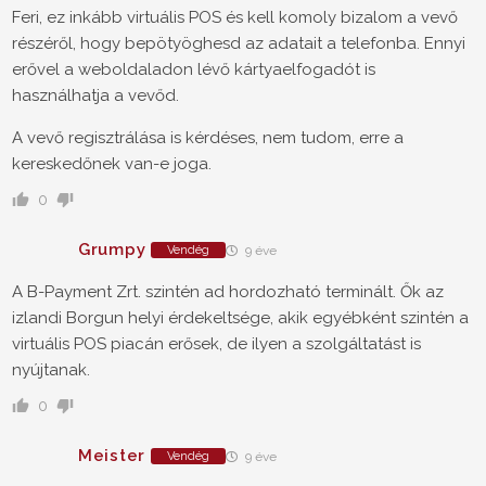
Feri, ez inkább virtuális POS és kell komoly bizalom a vevő
részéről, hogy bepötyöghesd az adatait a telefonba. Ennyi
erővel a weboldaladon lévő kártyaelfogadót is
használhatja a vevőd.
A vevő regisztrálása is kérdéses, nem tudom, erre a
kereskedőnek van-e joga.
0
Grumpy
Vendég
9 éve
A B-Payment Zrt. szintén ad hordozható terminált. Ők az
izlandi Borgun helyi érdekeltsége, akik egyébként szintén a
virtuális POS piacán erősek, de ilyen a szolgáltatást is
nyújtanak.
0
Meister
Vendég
9 éve