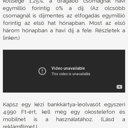
költsége 1,25%, a drágább csomagnál havi
egymillió forintig 0% a díj. (Az olcsóbb
csomagnál is díjmentes az elfogadás egymillió
forintig az első hat hónapban. Most az első
három hónapban a havi díj a fele. Részletek a
linken.)
Kapsz egy kézi bankkártya-leolvasót egyszeri
4.990 Ft-ért, kell még egy okostelefon és
mobilnet is a használatához. (Lásd a
reklámfilmet.)