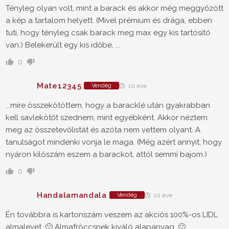
Tényleg olyan volt, mint a barack és akkor még meggyőzött
a kép a tartalom helyett. (Mivel prémium és drága, ebben
tuti, hogy tényleg csak barack meg max egy kis tartósító
van.) Belekerült egy kis időbe, ...
0
Mate12345
Vendég
10 éve
...mire összekötöttem, hogy a baracklé után gyakrabban
kell savlekötőt szednem, mint egyébként. Akkor néztem
meg az összetevőlistát és azóta nem vettem olyant. A
tanulságot mindenki vonja le maga. (Még azért annyit, hogy
nyáron kilószám eszem a barackot, attól semmi bajom.)
0
Handalamandala
Vendég
10 éve
Én továbbra is kartonszám veszem az akciós 100%-os LIDL
almalevet. 🙂 Almafröccsnek kiváló alapanyag. 🙂