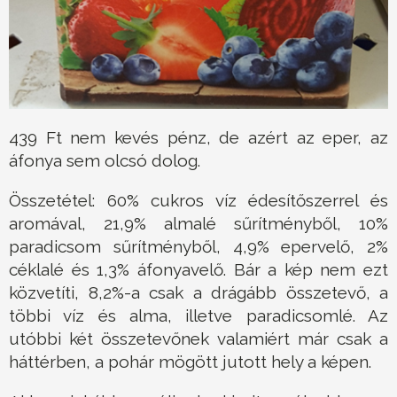
439 Ft nem kevés pénz, de azért az eper, az
áfonya sem olcsó dolog.
Összetétel: 60% cukros víz édesítőszerrel és
aromával, 21,9% almalé sűrítményből, 10%
paradicsom sűrítményből, 4,9% epervelő, 2%
céklalé és 1,3% áfonyavelő. Bár a kép nem ezt
közvetíti, 8,2%-a csak a drágább összetevő, a
többi víz és alma, illetve paradicsomlé. Az
utóbbi két összetevőnek valamiért már csak a
háttérben, a pohár mögött jutott hely a képen.