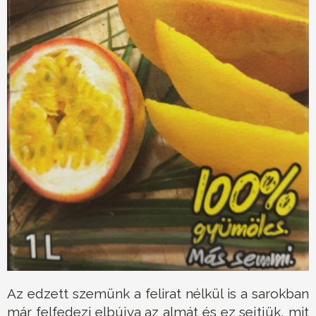
Az edzett szemünk a felirat nélkül is a sarokban
már felfedezi elbújva az almát és ez sejtjük, mit