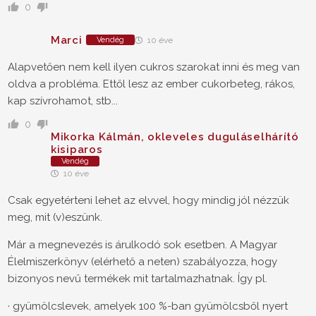
0
Marci
Vendég
10 éve
Alapvetően nem kell ilyen cukros szarokat inni és meg van
oldva a probléma. Ettől lesz az ember cukorbeteg, rákos,
kap szívrohamot, stb...
0
Mikorka Kálmán, okleveles duguláselhárító
kisiparos
Vendég
10 éve
Csak egyetérteni lehet az elvvel, hogy mindig jól nézzük
meg, mit (v)eszünk.
Már a megnevezés is árulkodó sok esetben. A Magyar
Élelmiszerkönyv (elérhető a neten) szabályozza, hogy
bizonyos nevű termékek mit tartalmazhatnak. Így pl.
· gyümölcslevek, amelyek 100 %-ban gyümölcsből nyert