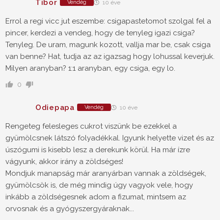
Tibor
Vendég
10 éve
Errol a regi vicc jut eszembe: csigapastetomot szolgal fel a
pincer, kerdezi a vendeg, hogy de tenyleg igazi csiga?
Tenyleg. De uram, magunk kozott, vallja mar be, csak csiga
van benne? Hat, tudja az az igazsag hogy lohussal keverjuk.
Milyen aranyban? 1:1 aranyban, egy csiga, egy lo.
0
Odiepapa
Vendég
10 éve
Rengeteg felesleges cukrot viszünk be ezekkel a
gyümölcsnek látszó folyadékkal. Igyunk helyette vizet és az
úszógumi is kisebb lesz a derekunk körül. Ha már ízre
vágyunk, akkor irány a zöldséges!
Mondjuk manapság már aranyárban vannak a zöldségek,
gyümölcsök is, de még mindig úgy vagyok vele, hogy
inkább a zöldségesnek adom a fizumat, mintsem az
orvosnak és a gyógyszergyáraknak...