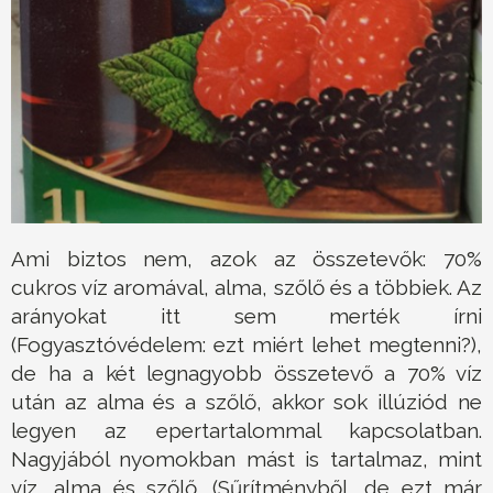
Ami biztos nem, azok az összetevők: 70%
cukros víz aromával, alma, szőlő és a többiek. Az
arányokat itt sem merték írni
(Fogyasztóvédelem: ezt miért lehet megtenni?),
de ha a két legnagyobb összetevő a 70% víz
után az alma és a szőlő, akkor sok illúziód ne
legyen az epertartalommal kapcsolatban.
Nagyjából nyomokban mást is tartalmaz, mint
víz, alma és szőlő. (Sűrítményből, de ezt már