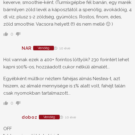
keverve, smoothie-ként. (Turmixgépbe fél banán, egy marék
bármilyen zöld levél a káposztától a spenótig, avokádóig, 4
dl víz, plusz 1-2 zöldség, gyümölcs. Rostos, finom, édes,
zöld smoothie. Vacsora helyett (!!) és nem mellé 🙂 )
0
NAR
Vendég
10 éve
Hol vannak ezek a 400+ forintos löttyök? 230 forintért lehet
kapni 100%-os, hozzáadott cukor nélküli almalét...
Egyébként múltkor néztem fahéjas almás Nestea-t, azt
hiszem, az almalé mennyisége is 1% alatt volt, fahéjt talán
csak nyomokban tartalmazott...
0
doboz
Vendég
10 éve
OFF