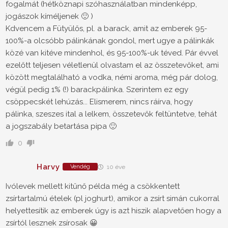
fogalmát (hétköznapi szóhasználatban mindenképp,
jogászok kíméljenek 🙂 )
Kdvencem a Fütyülős, pl. a barack, amit az emberek 95-
100%-a olcsóbb pálinkának gondol, mert ugye a pálinkák
közé van kitéve mindenhol, és 95-100%-uk téved. Pár évvel
ezelőtt teljesen véletlenül olvastam el az összetevőket, ami
között megtalálható a vodka, némi aroma, még pár dolog,
végül pedig 1% (!) barackpálinka. Szerintem ez egy
csöppecskét lehúzás... Elismerem, nincs ráírva, hogy
pálinka, szeszes ital a lelkem, összetevők feltüntetve, tehát
a jogszabály betartása pipa 🙂
0
Harvy
Vendég
10 éve
Ivólevek mellett kitűnő példa még a csökkentett
zsírtartalmú ételek (pl joghurt), amikor a zsírt simán cukorral
helyettesítik az emberek úgy is azt hiszik alapvetően hogy a
zsírtól lesznek zsírosak 😀