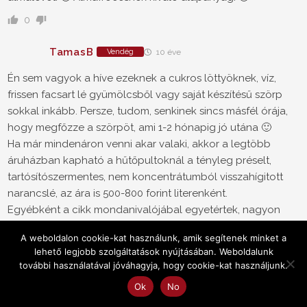
0
TamasB
Vendég
10 éve
Én sem vagyok a híve ezeknek a cukros löttyöknek, víz,
frissen facsart lé gyümölcsből vagy saját készítésű szörp
sokkal inkább. Persze, tudom, senkinek sincs másfél órája,
hogy megfőzze a szörpöt, ami 1-2 hónapig jó utána 🙂
Ha már mindenáron venni akar valaki, akkor a legtöbb
áruházban kapható a hűtőpultoknál a tényleg préselt,
tartósítószermentes, nem koncentrátumból visszahígitott
narancslé, az ára is 500-800 forint literenként.
Egyébként a cikk mondanivalójábal egyetértek, nagyon
meg kell nézni, mit vesz az ember, elolvasni a címkéket.
A weboldalon cookie-kat használunk, amik segítenek minket a
Ezért is szoktam le a felvágottakról, bolti tormáról és egyéb
lehető legjobb szolgáltatások nyújtásában. Weboldalunk
szemetekről...
további használatával jóváhagyja, hogy cookie-kat használjunk.
0
Ok
No