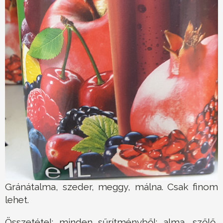
Gránátalma, szeder, meggy, málna. Csak finom
lehet.
Összetétel: minden sűrítményből: alma, szőlő,