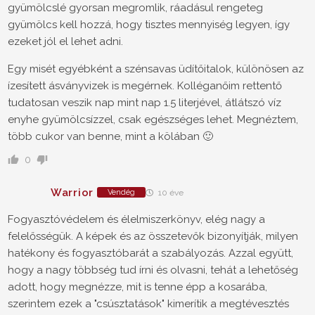
gyümölcslé gyorsan megromlik, ráadásul rengeteg
gyümölcs kell hozzá, hogy tisztes mennyiség legyen, így
ezeket jól el lehet adni.
Egy misét egyébként a szénsavas üdítőitalok, különösen az
ízesített ásványvizek is megérnek. Kolléganőim rettentő
tudatosan veszik nap mint nap 1.5 literjével, átlátszó víz
enyhe gyümölcsízzel, csak egészséges lehet. Megnéztem,
több cukor van benne, mint a kölában 🙂
0
Warrior
Vendég
10 éve
Fogyasztóvédelem és élelmiszerkönyv, elég nagy a
felelősségük. A képek és az összetevők bizonyítják, milyen
hatékony és fogyasztóbarát a szabályozás. Azzal együtt,
hogy a nagy többség tud írni és olvasni, tehát a lehetőség
adott, hogy megnézze, mit is tenne épp a kosarába,
szerintem ezek a "csúsztatások" kimerítik a megtévesztés