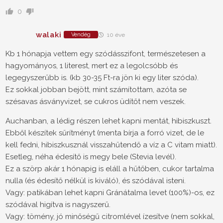
0
walaki
Vendég
10 éve
Kb 1 hónapja vettem egy szódásszifont, természetesen a
hagyományos, 1 literest, mert ez a legolcsóbb és
legegyszerűbb is. (kb 30-35 Ft-ra jön ki egy liter szóda).
Ez sokkal jobban bejött, mint számítottam, azóta se
szésavas ásványvizet, se cukros üdítőt nem veszek.
Auchanban, a lédig részen lehet kapni mentát, hibiszkuszt.
Ebből készítek sűrítményt (menta bírja a forró vizet, de le
kell fedni, hibiszkusznál visszahűtendő a víz a C vitam miatt).
Esetleg, néha édesítő is megy bele (Stevia levél).
Ez a szörp akár 1 hónapig is eláll a hűtőben, cukor tartalma
nulla (és édesítő nélkül is kiváló), és szódával isteni.
Vagy: patikában lehet kapni Gránátalma levet (100%)-os, ez
szódával higítva is nagyszerű.
Vagy: tömény, jó minőségű citromlével ízesítve (nem sokkal,