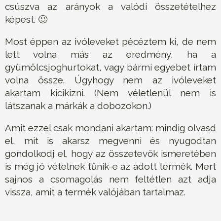
csúszva az arányok a valódi összetételhez
képest. 🙂
Most éppen az ivóleveket pécéztem ki, de nem
lett volna más az eredmény, ha a
gyümölcsjoghurtokat, vagy bármi egyebet írtam
volna össze. Úgyhogy nem az ivóleveket
akartam kicikizni. (Nem véletlenül nem is
látszanak a márkák a dobozokon.)
Amit ezzel csak mondani akartam: mindig olvasd
el, mit is akarsz megvenni és nyugodtan
gondolkodj el, hogy az összetevők ismeretében
is még jó vételnek tűnik-e az adott termék. Mert
sajnos a csomagolás nem feltétlen azt adja
vissza, amit a termék valójában tartalmaz.