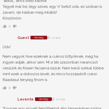
"abba_ sincs több kalória"
Tegyél már be, légy szíves, egy 'n' betűt oda, ez szóban is
zavaró, de írásban még inkább!
Köszönöm.
0
Guest
Vendég
10 éve
Üdv!
Nem vagyok híve ezeknek a cukros löttyöknek, még ha
ingyen adják, akkor sem. Mi a téli szezonban narancsot
veszünk és frissen facsarva isszuk. Nem kerül sokkal többe,
mint ezek a dobozos levek, és nincs hozzáadott cukor.
Ráadásul tényleg finom is.
0
Levente
Vendég
10 éve
"Egyszer egy művelt felnőttekből álló társaságban szóba