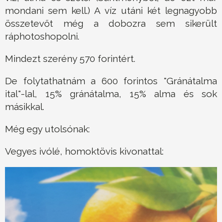
mondani sem kell.) A víz utáni két legnagyobb
összetevőt még a dobozra sem sikerült
ráphotoshopolni.
Mindezt szerény 570 forintért.
De folytathatnám a 600 forintos "Gránátalma
ital"-lal, 15% gránátalma, 15% alma és sok
másikkal.
Még egy utolsónak:
Vegyes ivólé, homoktövis kivonattal: