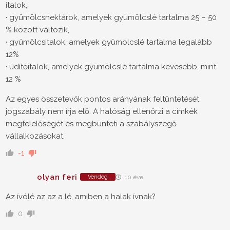
italok,
· gyümölcsnektárok, amelyek gyümölcslé tartalma 25 – 50
% között változik,
· gyümölcsitalok, amelyek gyümölcslé tartalma legalább
12%
· üdítőitalok, amelyek gyümölcslé tartalma kevesebb, mint
12 %
Az egyes összetevők pontos arányának feltüntetését
jogszabály nem írja elő. A hatóság ellenőrzi a címkék
megfelelőségét és megbünteti a szabályszegő
vállalkozásokat.
-1
olyan feri
Vendég
10 éve
Az ívólé az az a lé, amiben a halak ívnak?
0