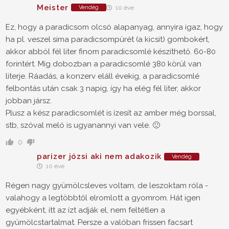
Meister
Vendég
10 éve
Ez, hogy a paradicsom olcsó alapanyag, annyira igaz, hogy
ha pl. veszel sima paradicsompürét (a kicsit) gombokért,
akkor abból fél liter finom paradicsomlé készíthető. 60-80
forintért. Míg dobozban a paradicsomlé 380 körül van
literje. Ráadás, a konzerv eláll évekig, a paradicsomlé
felbontás után csak 3 napig, így ha elég fél liter, akkor
jobban jársz.
Plusz a kész paradicsomlét is ízesít az amber még borssal,
stb, szóval meló is ugyanannyi van vele. 🙂
0
parizer józsi aki nem adakozik
Vendég
10 éve
Régen nagy gyümölcsleves voltam, de leszoktam róla -
valahogy a legtöbbtől elromlott a gyomrom. Hát igen
egyébként, itt az ízt adják el, nem feltétlen a
gyümölcstartalmat. Persze a valóban frissen facsart