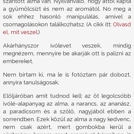
szárított alma van. Nyilvánvaló, hogy attól kapta
a gyümölcsízt és nem az aromától. No meg a
sok ehhez hasonló manipulálás, amivel a
csomagolásokon találkozhatsz. (A cikk itt:
Olvasd
el, mit veszel
.)
Akárhányszor ivólevet veszek, mindig
megnézem, mennyire be akarják ott is palizni az
embereket.
Nem bírtam ki, ma le is fotóztam pár dobozt,
annyira tanulságosak.
Elöljáróban amit tudnod kell: az öt legolcsóbb
ivólé-alapanyag az alma, a narancs, az ananász,
a paradicsom és a szőlő, nagyjából ebben a
sorrendben. Ezek közül az alma a nagy kedvenc,
nem csak azért, mert gombokba kerül a