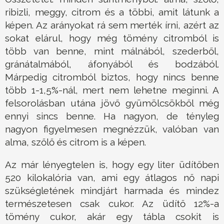
ribizli, meggy, citrom és a többi, amit látunk a
képen. Az arányokat rá sem merték írni, azért az
sokat elárul, hogy még tömény citromból is
több van benne, mint málnából, szederből,
gránátalmából, áfonyából és bodzából.
Márpedig citromból biztos, hogy nincs benne
több 1-1,5%-nál, mert nem lehetne meginni. A
felsorolásban utána jövő gyümölcsökből még
ennyi sincs benne. Ha nagyon, de tényleg
nagyon figyelmesen megnézzük, valóban van
alma, szőlő és citrom is a képen.
Az már lényegtelen is, hogy egy liter üdítőben
520 kilokalória van, ami egy átlagos nő napi
szükségletének mindjárt harmada és mindez
természetesen csak cukor. Az üdítő 12%-a
tömény cukor, akár egy tábla csokit is