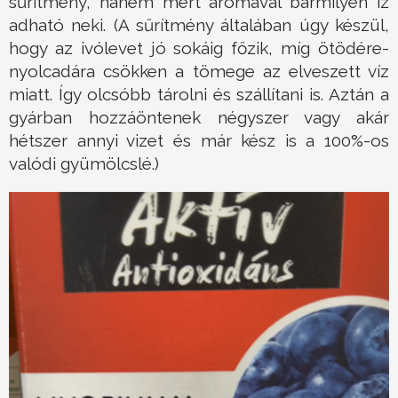
sűrítmény, hanem mert aromával bármilyen íz
adható neki. (A sűrítmény általában úgy készül,
hogy az ivólevet jó sokáig főzik, míg ötödére-
nyolcadára csökken a tömege az elveszett víz
miatt. Így olcsóbb tárolni és szállítani is. Aztán a
gyárban hozzáöntenek négyszer vagy akár
hétszer annyi vizet és már kész is a 100%-os
valódi gyümölcslé.)