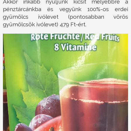
Akkor inkább nyúljunk kicsit mélyebbre a
pénztárcánkba és vegyünk 100%-os erdei
gyümölcs ivólevet (pontosabban vörös
gyümölcsök ivólevet) 479 Ft-ért.