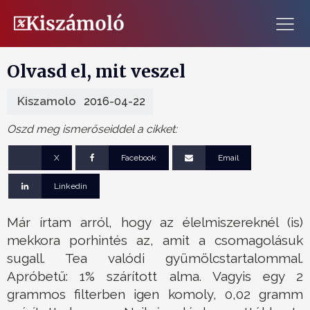
Olvasd el, mit veszel
Kiszamolo
2016-04-22
Oszd meg ismerőseiddel a cikket:
X
Facebook
Email
Linkedin
Már írtam arról, hogy az élelmiszereknél (is)
mekkora porhintés az, amit a csomagolásuk
sugall. Tea valódi gyümölcstartalommal.
Apróbetű: 1% szárított alma. Vagyis egy 2
grammos filterben igen komoly, 0,02 gramm