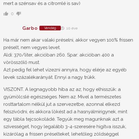
mert a szénsav és a citromlé is sav)
0
Garbo
Vendég
10 éve
Ha már nem akar valaki préselni, akkor vegyen 100% frissen
préselt, nem vegyes levet.
Aldi: 370/liter, akcióban 260. Spar: akcióban 400 a
vörösszőlő must.
Azt pedig fel lehet vizezni annyira, hogy elérje az egyéb
levek százalékarányát. Ennyi a nagy trükk.
VISZONT. A legnagyobb hiba az az, hogy elhisszük: a
gyümölcslé egészséges. Nem az. Mivel a természetes
rosttartalom nélkül jut a szervezetbe, azonnal elkezd
felszívódni, és akkora lökést ad a hasnyálmirigynek, mint
egy tábla tejcsokoládé. Tegyük meg magunknak azt a
szívességet, hogy legalább 3-4-szeresére higítva isszuk,
kizárólag a frissen préselteket, lehetőleg zöldséggel