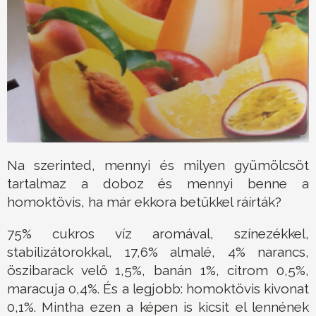
Na szerinted, mennyi és milyen gyümölcsöt
tartalmaz a doboz és mennyi benne a
homoktövis, ha már ekkora betűkkel ráírták?
75% cukros víz aromával, színezékkel,
stabilizátorokkal, 17,6% almalé, 4% narancs,
öszibarack velő 1,5%, banán 1%, citrom 0,5%,
maracuja 0,4%. És a legjobb: homoktövis kivonat
0,1%. Mintha ezen a képen is kicsit el lennének