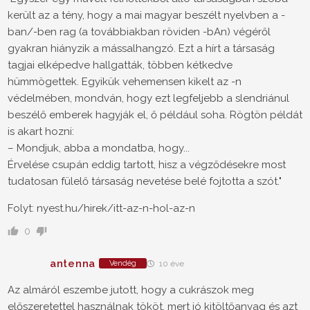
került az a tény, hogy a mai magyar beszélt nyelvben a -
ban/-ben rag (a továbbiakban röviden -bAn) végéről
gyakran hiányzik a mássalhangzó. Ezt a hírt a társaság
tagjai elképedve hallgatták, többen kétkedve
hümmögettek. Egyikük vehemensen kikelt az -n
védelmében, mondván, hogy ezt legfeljebb a slendriánul
beszélő emberek hagyják el, ő például soha. Rögtön példát
is akart hozni:
– Mondjuk, abba a mondatba, hogy...
Érvelése csupán eddig tartott, hisz a végződésekre most
tudatosan fülelő társaság nevetése belé fojtotta a szót."
Folyt: nyest.hu/hirek/itt-az-n-hol-az-n
0
antenna
Vendég
10 éve
Az almáról eszembe jutott, hogy a cukrászok meg
előszeretettel használnak tököt, mert jó kitöltőanyag és azt