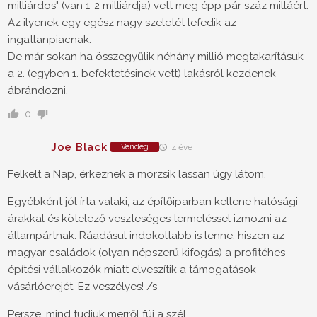
milliárdos" (van 1-2 milliárdja) vett meg épp pár száz milláért.
Az ilyenek egy egész nagy szeletét lefedik az
ingatlanpiacnak.
De már sokan ha összegyűlik néhány millió megtakarításuk
a 2. (egyben 1. befektetésinek vett) lakásról kezdenek
ábrándozni.
0
Joe Black
Vendég
4 éve
Felkelt a Nap, érkeznek a morzsik lassan úgy látom.
Egyébként jól írta valaki, az építőiparban kellene hatósági
árakkal és kötelező veszteséges termeléssel izmozni az
állampártnak. Ráadásul indokoltabb is lenne, hiszen az
magyar családok (olyan népszerű kifogás) a profitéhes
építési vállalkozók miatt elveszítik a támogatások
vásárlóerejét. Ez veszélyes! /s
Persze, mind tudjuk merről fúj a szél...