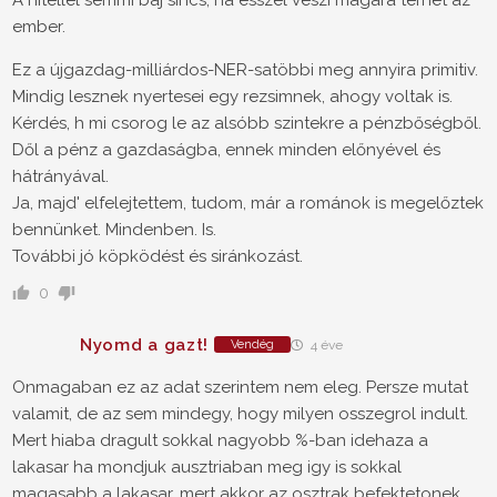
A hitellel semmi baj sincs, ha ésszel veszi magára terhet az
ember.
Ez a újgazdag-milliárdos-NER-satöbbi meg annyira primitiv.
Mindig lesznek nyertesei egy rezsimnek, ahogy voltak is.
Kérdés, h mi csorog le az alsóbb szintekre a pénzbőségből.
Dől a pénz a gazdaságba, ennek minden előnyével és
hátrányával.
Ja, majd' elfelejtettem, tudom, már a románok is megelőztek
bennünket. Mindenben. Is.
További jó köpködést és siránkozást.
0
Nyomd a gazt!
Vendég
4 éve
Onmagaban ez az adat szerintem nem eleg. Persze mutat
valamit, de az sem mindegy, hogy milyen osszegrol indult.
Mert hiaba dragult sokkal nagyobb %-ban idehaza a
lakasar ha mondjuk ausztriaban meg igy is sokkal
magasabb a lakasar, mert akkor az osztrak befektetonek