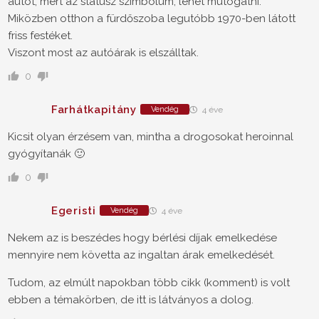
autót, mert az státusz szimbólum, lehet mutogatni.
Miközben otthon a fürdőszoba legutóbb 1970-ben látott
friss festéket.
Viszont most az autóárak is elszálltak.
0
Farhátkapitány
Vendég
4 éve
Kicsit olyan érzésem van, mintha a drogosokat heroinnal
gyógyítanák 🙂
0
Egeristi
Vendég
4 éve
Nekem az is beszédes hogy bérlési díjak emelkedése
mennyire nem követta az ingaltan árak emelkedését.
Tudom, az elmúlt napokban több cikk (komment) is volt
ebben a témakörben, de itt is látványos a dolog.