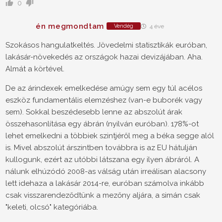
0
én megmondtam
Vendég
4 éve
Szokásos hangulatkeltés. Jövedelmi statisztikák euróban,
lakásár-növekedés az országok hazai devizájában. Aha.
Almát a körtével.
De az árindexek emelkedése amúgy sem egy túl acélos
eszköz fundamentális elemzéshez (van-e buborék vagy
sem). Sokkal beszédesebb lenne az abszolút árak
összehasonlítása egy ábrán (nyilván euróban). 178%-ot
lehet emelkedni a többiek szintjéről meg a béka segge alól
is. Mivel abszolút árszintben továbbra is az EU hátulján
kullogunk, ezért az utóbbi látszana egy ilyen ábráról. A
nálunk elhúzódó 2008-as válság után irreálisan alacsony
lett idehaza a lakásár 2014-re, euróban számolva inkább
csak visszarendeződtünk a mezőny aljára, a simán csak
"keleti, olcsó" kategóriába.