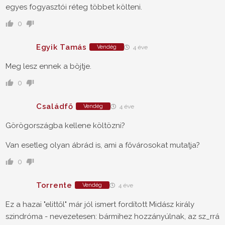
egyes fogyasztói réteg többet költeni.
0
Egyik Tamás
Vendég
4 éve
Meg lesz ennek a böjtje.
0
Családfő
Vendég
4 éve
Görögországba kellene költözni?
Van esetleg olyan ábrád is, ami a fővárosokat mutatja?
0
Torrente
Vendég
4 éve
Ez a hazai "elittől" már jól ismert fordított Midász király
szindróma - nevezetesen: bármihez hozzányúlnak, az sz_rrá