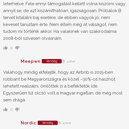
leterhelve. Fele ennyi támogatást kellett volna kiszórni vagy
annyit se, de azt kiszámíthatóan, igazságosan. Próbálok B
tervet kitalálni baj esetère, de ebben vagyok jó, nem
keveset tanultam èrte. Nem èltem mèg át válságot, nem
tudom mi törtènik akkor. Ha valakinek van szakirodalma
2008-ból szívesen olvasnám.
0
Meepwn
Vendég
4 éve
Valahogy mindig elfelejtik, hogy az Airbnb is 2015-ben
robbant be Magyarországra és közel ~30%-os hasznot
lehetett realizálni, ömlöttek is a befektetők ide.
Egyszerűen túl olcsó volt a magyar ingatlan, de még most
sem drága.
0
Nordic
Vendég
4 éve