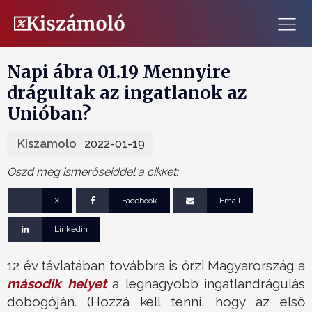
Napi ábra 01.19 Mennyire
drágultak az ingatlanok az
Unióban?
Kiszamolo
2022-01-19
Oszd meg ismerőseiddel a cikket:
X
Facebook
Email
Linkedin
12 év távlatában továbbra is őrzi Magyarország a
második helyet
a legnagyobb ingatlandrágulás
dobogóján. (Hozzá kell tenni, hogy az első