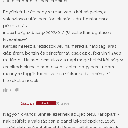
200 ezer nettó, az nem érdekes.
Egyébként elég nagy sz.rban van a költségvetés, a
választások után nem fogják már tudni fenntartani a
pénzszórást:
index.hu/gazdasag/2022/01/17/csaladtamogatasok-
kivezetese/
Kérdés mi lesz a rezsicsökivel, ha marad a hatósági áras
gáz, áram, benzin és csirkefarhát, csak az el fog vinni 2500
milliárdot. Ha meg nem akkor a napi megélhetési költségek
emelkednek majd meg olyan szinten hogy nem tudom
mennyire fogják tudni fizetni az (akár kedvezményes)
hiteleket a népek.
0
Gábor
Vendég
4 éve
Nagyon kíváncsi lennék ezeknek az újépítésű, "lakópark"-
nak csúfolt, a valóságban a panel lakótelepeknél 100%