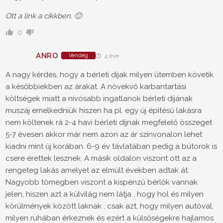
Ott a link a cikkben. 🙂
0
ANRO
Vendég
4 éve
A nagy kérdés, hogy a bérleti díjak milyen ütemben követik
a későbbiekben az árakat. A növekvő karbantartási
költségek miatt a nívósabb ingatlanok bérleti díjának
muszáj emelkedniük hiszen ha pl. egy új építésű lakásra
nem költenek rá 2-4 havi bérleti díjnak megfelelő összeget
5-7 évesen akkor már nem azon az ár színvonalon lehet
kiadni mint új korában. 6-9 év távlatában pedig a bútorok is
csere érettek lesznek. A másik oldalon viszont ott az a
rengeteg lakás amelyet az elmúlt években adtak át.
Nagyobb tömegben viszont a kispénzű bérlők vannak
jelen, hiszen azt a külvilág nem látja , hogy hol és milyen
körülmények között laknak , csak azt, hogy milyen autóval,
milyen ruhában érkeznek és ezért a külsőségekre hajlamos