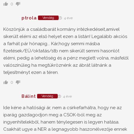
0
ptrola
Vendég
4 éve
Köszönjük a családbarát kormány intézkedéseit,amivel
sikerült elérni az első helyet ezen a listán! Legalább akciós
a farhát pár hónapig... Kár,hogy semmi másba
fizetések/EÜ/oktatás/stb nem sikerült semmi hasonlót
elérni, pedig a lehetőség és a pénz meglett volna, másfelől
valószínűleg ha megtükröznénk az ábrát látnánk a
teljesítményt ezen a téren.
0
Bálint
Vendég
4 éve
Ide kéne a hatósági ár, nem a csirkefarhátra, hogy ne az
iparág gazdagodjon meg a CSOK-ból meg az
ingyenhitelekből, hanem ténylegesen is legyen hatása.
Csakhát ugye a NER a legnagyobb haszonélvezője ennek