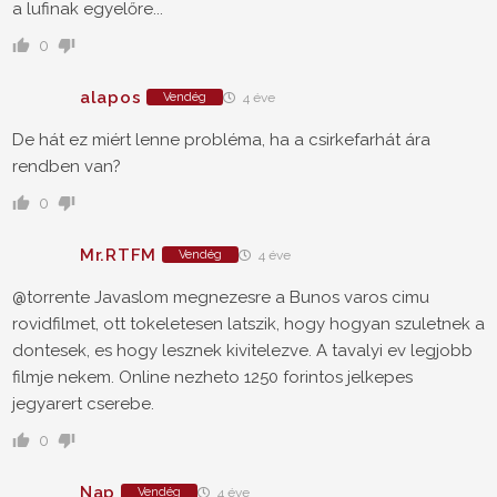
a lufinak egyelőre...
0
alapos
Vendég
4 éve
De hát ez miért lenne probléma, ha a csirkefarhát ára
rendben van?
0
Mr.RTFM
Vendég
4 éve
@torrente Javaslom megnezesre a Bunos varos cimu
rovidfilmet, ott tokeletesen latszik, hogy hogyan szuletnek a
dontesek, es hogy lesznek kivitelezve. A tavalyi ev legjobb
filmje nekem. Online nezheto 1250 forintos jelkepes
jegyarert cserebe.
0
Nap
Vendég
4 éve