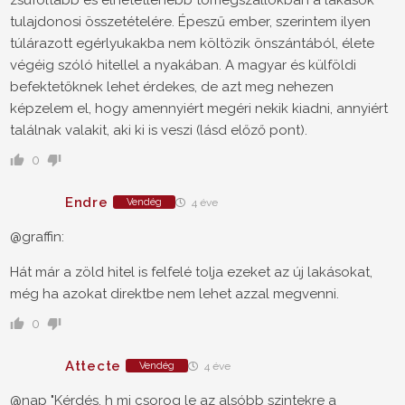
zsúfoltabb és élhetetlenebb tömegszállókban a lakások
tulajdonosi összetételére. Épeszű ember, szerintem ilyen
túlárazott egérlyukakba nem költözik önszántából, élete
végéig szóló hitellel a nyakában. A magyar és külföldi
befektetőknek lehet érdekes, de azt meg nehezen
képzelem el, hogy amennyiért megéri nekik kiadni, annyiért
találnak valakit, aki ki is veszi (lásd előző pont).
0
Endre
Vendég
4 éve
@graffin:
Hát már a zöld hitel is felfelé tolja ezeket az új lakásokat,
még ha azokat direktbe nem lehet azzal megvenni.
0
Attecte
Vendég
4 éve
@nap "Kérdés, h mi csorog le az alsóbb szintekre a