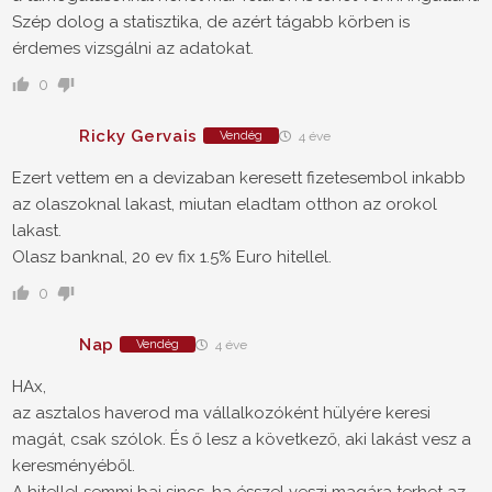
Szép dolog a statisztika, de azért tágabb körben is
érdemes vizsgálni az adatokat.
0
Ricky Gervais
Vendég
4 éve
Ezert vettem en a devizaban keresett fizetesembol inkabb
az olaszoknal lakast, miutan eladtam otthon az orokol
lakast.
Olasz banknal, 20 ev fix 1.5% Euro hitellel.
0
Nap
Vendég
4 éve
HAx,
az asztalos haverod ma vállalkozóként hülyére keresi
magát, csak szólok. És ő lesz a következő, aki lakást vesz a
keresményéből.