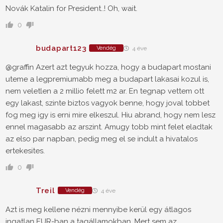
Novák Katalin for President..! Oh, wait.
0
budapart123
Vendég
4 éve
@graffin Azert azt tegyuk hozza, hogy a budapart mostani
uteme a legpremiumabb meg a budapart lakasai kozul is,
nem veletlen a 2 millio felett m2 ar. En tegnap vettem ott
egy lakast, szinte biztos vagyok benne, hogy joval tobbet
fog meg igy is erni mire elkeszul. Hiu abrand, hogy nem lesz
ennel magasabb az arszint. Amugy tobb mint felet eladtak
az elso par napban, pedig meg el se indult a hivatalos
ertekesites.
0
Treil
Vendég
4 éve
Azt is meg kellene nézni mennyibe kerül egy átlagos
ingatlan EUR-ban a tagállamokban. Mert sem az