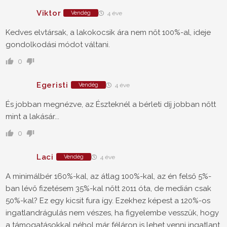
Viktor
Vendég
4 éve
Kedves elvtársak, a lakokocsik ára nem nőt 100%-al, ideje
gondolkodási módot váltani.
0
Egeristi
Vendég
4 éve
És jobban megnézve, az Észteknél a bérleti díj jobban nőtt
mint a lakásár...
0
Laci
Vendég
4 éve
A minimálbér 160%-kal, az átlag 100%-kal, az én felső 5%-
ban lévő fizetésem 35%-kal nőtt 2011 óta, de medián csak
50%-kal? Ez egy kicsit fura így. Ezekhez képest a 120%-os
ingatlandrágulás nem vészes, ha figyelembe vesszük, hogy
a támogatásokkal néhol már féláron is lehet venni ingatlant.