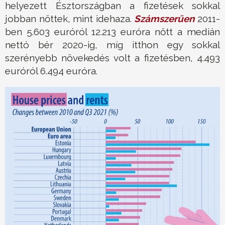
helyezett Észtországban a fizetések sokkal
jobban nőttek, mint idehaza.
Számszerűen
2011-
ben 5.603 euróról 12.213 euróra nőtt a medián
nettó bér 2020-ig, míg itthon egy sokkal
szerényebb növekedés volt a fizetésben, 4.493
euróról 6.494 euróra.