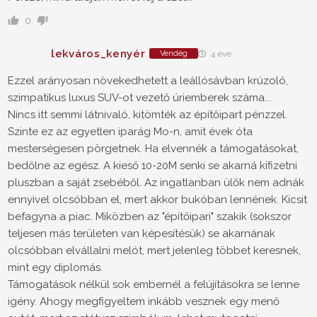
0
lekváros_kenyér
Vendég
4 éve
Ezzel arányosan növekedhetett a leállósávban krúzoló,
szimpatikus luxus SUV-ot vezető úriemberek száma...
Nincs itt semmi látnivaló, kitömték az építőipart pénzzel.
Szinte ez az egyetlen iparág Mo-n, amit évek óta
mesterségesen pörgetnek. Ha elvennék a támogatásokat,
bedőlne az egész. A kieső 10-20M senki se akarná kifizetni
pluszban a saját zsebéből. Az ingatlanban ülők nem adnák
ennyivel olcsóbban el, mert akkor bukóban lennének. Kicsit
befagyna a piac. Miközben az "építőipari" szakik (sokszor
teljesen más területen van képesítésük) se akarnának
olcsóbban elvállalni melót, mert jelenleg többet keresnek,
mint egy diplomás.
Támogatások nélkül sok embernél a felújításokra se lenne
igény. Ahogy megfigyeltem inkább vesznek egy menő