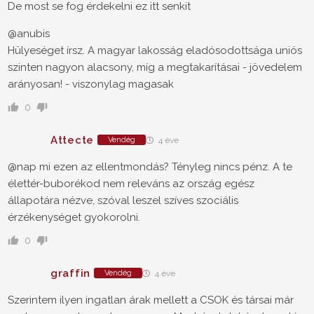
De most se fog érdekelni ez itt senkit
@anubis
Hülyeséget írsz. A magyar lakosság eladósodottsága uniós
szinten nagyon alacsony, míg a megtakarításai - jövedelem
arányosan! - viszonylag magasak
0
Attecte
Vendég
4 éve
@nap mi ezen az ellentmondás? Tényleg nincs pénz. A te
élettér-buborékod nem releváns az ország egész
állapotára nézve, szóval leszel szíves szociális
érzékenységet gyokorolni.
0
graffin
Vendég
4 éve
Szerintem ilyen ingatlan árak mellett a CSOK és társai már