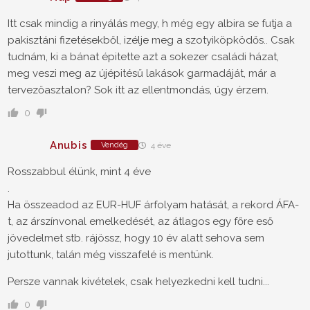
Itt csak mindig a rinyálás megy, h még egy albira se futja a
pakisztáni fizetésekből, izélje meg a szotyiköpködős.. Csak
tudnám, ki a bánat épitette azt a sokezer családi házat,
meg veszi meg az újépitésű lakások garmadáját, már a
tervezőasztalon? Sok itt az ellentmondás, úgy érzem.
0
Anubis
Vendég
4 éve
Rosszabbul élünk, mint 4 éve
.
Ha összeadod az EUR-HUF árfolyam hatását, a rekord ÁFA-
t, az árszínvonal emelkedését, az átlagos egy főre eső
jövedelmet stb. rájössz, hogy 10 év alatt sehova sem
jutottunk, talán még visszafelé is mentünk.
Persze vannak kivételek, csak helyezkedni kell tudni...
0