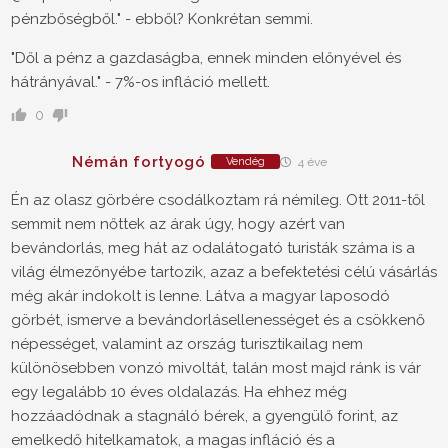
pénzbőségből." - ebből? Konkrétan semmi.
"Dől a pénz a gazdaságba, ennek minden előnyével és
hátrányával." - 7%-os infláció mellett.
0
Némán fortyogó
Vendég
4 éve
Én az olasz görbére csodálkoztam rá némileg. Ott 2011-től
semmit nem nőttek az árak úgy, hogy azért van
bevándorlás, meg hát az odalátogató turisták száma is a
világ élmezőnyébe tartozik, azaz a befektetési célú vásárlás
még akár indokolt is lenne. Látva a magyar laposodó
görbét, ismerve a bevándorlásellenességet és a csökkenő
népességet, valamint az ország turisztikailag nem
különösebben vonzó mivoltát, talán most majd ránk is vár
egy legalább 10 éves oldalazás. Ha ehhez még
hozzáadódnak a stagnáló bérek, a gyengülő forint, az
emelkedő hitelkamatok, a magas infláció és a