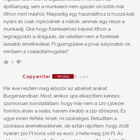
építőanyag, sem a munkaerő nem igazán olcsóbb már
itthon mint máshol. Márpedig egy használthoz is hozzá kell
nyúlni és csak röpködnek a milliók, aminek egy része a
munkadíj. Oké hogy fizetésekhez képest itthon a
legnagyobb a drágulás, de véletlen nem a fizetések
lassabb emelkedése, Ft gyengülése a jóval súlyosabb ok,
mintsem a családtámogatás?
0
Copywriter
Vendég
4 éve
Pár éve néztem meg először az albérlet árakat
Burgenlandban. Most, amikor újra elkezdtem keresni,
szomorúan konstatáltam, hogy már nem a 120-130ezer
forintos ársáv a reális, hanem inkább a 150-160ezres. És
ugye innen felfele, kinek, mi szükséges. Betudtam a
szokásos áremelkedésnek, de aztán rájöttem, hogy 2018
nyarán 320 Ft körül volt az euró, 2 hete meg 370 Ft. Az