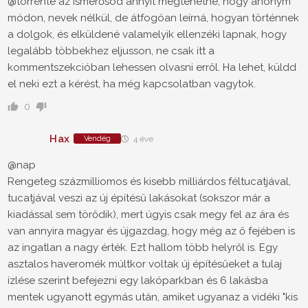
@torrente az ismerősöd annyit megtehetne, hogy anonym
módon, nevek nélkül, de átfogóan leírná, hogyan történnek
a dolgok, és elküldené valamelyik ellenzéki lapnak, hogy
legalább többekhez eljusson, ne csak itt a
kommentszekcióban lehessen olvasni erről. Ha lehet, küldd
el neki ezt a kérést, ha még kapcsolatban vagytok.
0
Hax
Vendég
4 éve
@nap
Rengeteg százmilliomos és kisebb milliárdos féltucatjával,
tucatjával veszi az új építésű lakásokat (sokszor már a
kiadással sem törődik), mert úgyis csak megy fel az ára és
van annyira magyar és újgazdag, hogy még az ő fejében is
az ingatlan a nagy érték. Ezt hallom több helyről is. Egy
asztalos haveromék múltkor voltak új építésűeket a tulaj
ízlése szerint befejezni egy lakóparkban és 6 lakásba
mentek ugyanott egymás után, amiket ugyanaz a vidéki "kis