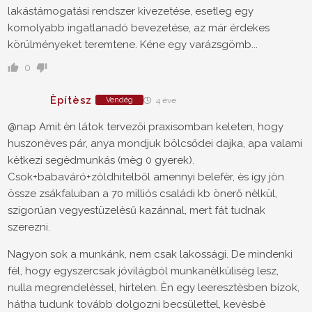
lakástámogatási rendszer kivezetése, esetleg egy
komolyabb ingatlanadó bevezetése, az már érdekes
körülményeket teremtene. Kéne egy varázsgömb...
0
Èpítèsz
Vendég
4 éve
@nap Amit èn látok tervezői praxisomban keleten, hogy
huszonèves pár, anya mondjuk bölcsődei dajka, apa valami
kètkezi segèdmunkás (mèg 0 gyerek).
Csok+babaváró+zöldhitelből amennyi belefèr, ès így jön
össze zsákfaluban a 70 milliós családi kb önerő nèlkül,
szigorúan vegyestüzelèsű kazánnal, mert fát tudnak
szerezni.
Nagyon sok a munkánk, nem csak lakossági. De mindenki
fèl, hogy egyszercsak jóvilágból munkanèlkülisèg lesz,
nulla megrendelèssel, hirtelen. Èn egy leeresztèsben bízok,
hátha tudunk tovább dolgozni becsülettel, kevèsbè