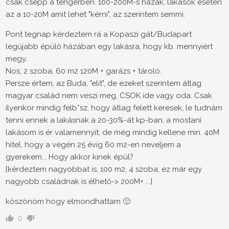
csak csepp a tengerben. 100-200M-s házak, lakások esetén
az a 10-20M amit lehet "kérni", az szerintem semmi.
Pont tegnap kérdeztem rá a Kopaszi gát/Budapart
legújabb épülő házában egy lakásra, hogy kb. mennyiért
megy.
Nos, 2 szoba, 60 m2 120M + garázs + tároló.
Persze értem, az Buda, "elit", de ezeket szerintem átlag
magyar család nem veszi meg, CSOK ide vagy oda. Csak
ilyenkor mindig felb*sz, hogy átlag felett keresek, le tudnám
tenni ennek a lakásnak a 20-30%-át kp-ban, a mostani
lakásom is ér valamennyit, de még mindig kellene min. 40M
hitel, hogy a végén 25 évig 60 m2-en neveljem a
gyerekem... Hogy akkor kinek épül?
[kérdeztem nagyobbat is, 100 m2, 4 szoba, ez már egy
nagyobb családnak is élhető-> 200M+ ...]
köszönöm hogy elmondhattam 🙂
0