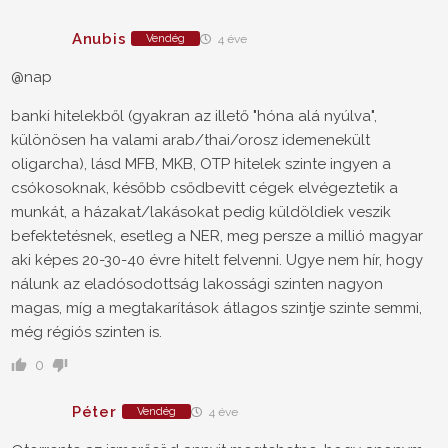
Anubis
Vendég
4 éve
@nap
banki hitelekből (gyakran az illető "hóna alá nyúlva",
különösen ha valami arab/thai/orosz idemenekült
oligarcha), lásd MFB, MKB, OTP hitelek szinte ingyen a
csókosoknak, később csődbevitt cégek elvégeztetik a
munkát, a házakat/lakásokat pedig küldöldiek veszik
befektetésnek, esetleg a NER, meg persze a millió magyar
aki képes 20-30-40 évre hitelt felvenni. Ugye nem hír, hogy
nálunk az eladósodottság lakossági szinten nagyon
magas, míg a megtakarítások átlagos szintje szinte semmi,
még régiós szinten is.
0
Péter
Vendég
4 éve