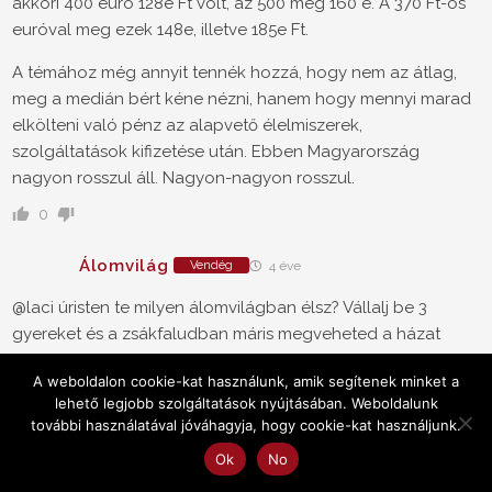
akkori 400 euró 128e Ft volt, az 500 meg 160 e. A 370 Ft-os
euróval meg ezek 148e, illetve 185e Ft.
A témához még annyit tennék hozzá, hogy nem az átlag,
meg a medián bért kéne nézni, hanem hogy mennyi marad
elkölteni való pénz az alapvető élelmiszerek,
szolgáltatások kifizetése után. Ebben Magyarország
nagyon rosszul áll. Nagyon-nagyon rosszul.
0
Álomvilág
Vendég
4 éve
@laci úristen te milyen álomvilágban élsz? Vállalj be 3
gyereket és a zsákfaludban máris megveheted a házat
amiből a nagypapa múlthéten kimúlt. Köszi szépen, végre
A weboldalon cookie-kat használunk, amik segítenek minket a
érzem hogy megéri dolgozni.
lehető legjobb szolgáltatások nyújtásában. Weboldalunk
0
további használatával jóváhagyja, hogy cookie-kat használjunk.
Ok
No
Endre
Vendég
4 éve