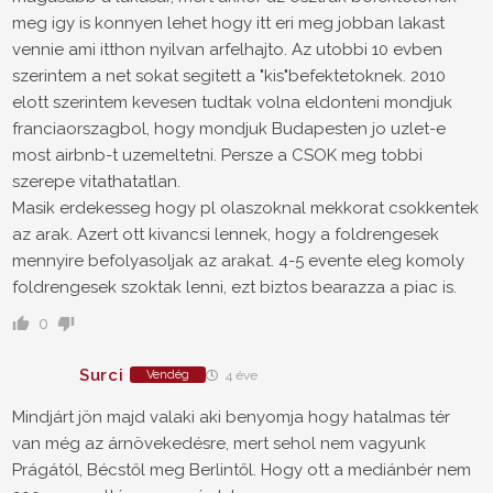
meg igy is konnyen lehet hogy itt eri meg jobban lakast
vennie ami itthon nyilvan arfelhajto. Az utobbi 10 evben
szerintem a net sokat segitett a "kis"befektetoknek. 2010
elott szerintem kevesen tudtak volna eldonteni mondjuk
franciaorszagbol, hogy mondjuk Budapesten jo uzlet-e
most airbnb-t uzemeltetni. Persze a CSOK meg tobbi
szerepe vitathatatlan.
Masik erdekesseg hogy pl olaszoknal mekkorat csokkentek
az arak. Azert ott kivancsi lennek, hogy a foldrengesek
mennyire befolyasoljak az arakat. 4-5 evente eleg komoly
foldrengesek szoktak lenni, ezt biztos bearazza a piac is.
0
Surci
Vendég
4 éve
Mindjárt jön majd valaki aki benyomja hogy hatalmas tér
van még az árnövekedésre, mert sehol nem vagyunk
Prágától, Bécstől meg Berlintől. Hogy ott a mediánbér nem