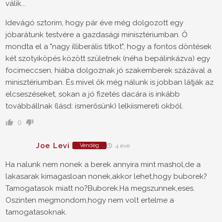
válik...
Idevágó sztorim, hogy pár éve még dolgozott egy
jóbarátunk testvére a gazdasági minisztériumban. Ő
mondta el a "nagy illiberális titkot", hogy a fontos döntések
két szotyiköpés között születnek (néha bepálinkázva) egy
focimeccsen, hiába dolgoznak jó szakemberek százával a
minisztériumban. És mivel ők még nálunk is jobban látják az
elcseszéseket, sokan a jó fizetés dacára is inkább
továbbállnak (lásd: ismerősünk) lelkiismereti okból.
0
Joe Levi
Vendég
4 éve
Ha nalunk nem nonek a berek annyira mint mashol,de a
lakasarak kimagasloan nonek,akkor lehet,hogy buborek?
Tamogatasok miatt no?Buborek.Ha megszunnek,eses.
Oszinten megmondom,hogy nem volt ertelme a
tamogatasoknak.